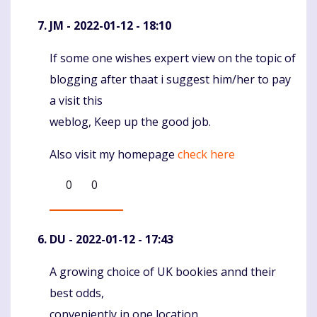
JM
- 2022-01-12 - 18:10
If some one wishes expert view on the topic of
Komentaras
blogging after thaat i suggest him/her to pay
a visit this
weblog, Keep up the good job.
Also visit my homepage
check here
0
0
DU
- 2022-01-12 - 17:43
A growing choice of UK bookies annd their
Komentaras
best odds,
conveniently in one location.