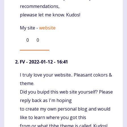
recommendations,
plewase let me know. Kudos!
My site -
website
0
0
FV
- 2022-01-12 - 16:41
I truly love your website.. Pleasant cokors &
Komentaras
theme.
Did you buipd this web site yourself? Please
reply back as I'm hoping
to create my own personal blog and would
like to learn where you got this
from or what thhe theme is called. Kudos!