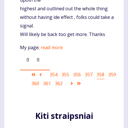
highest and outlined out the whole thing
without having ide effect , folks could take a
signal.
Will likely be back too get more. Thanks
My page;
read more
0
0
Pagination
First
Ankstesnis
Puslapis
354
Puslapis
355
Puslapis
356
Puslapis
357
Current
358
Puslapis
359
page
puslapis
page
Puslapis
360
Puslapis
361
Puslapis
362
Sekantis
Last
puslapis
page
Kiti straipsniai