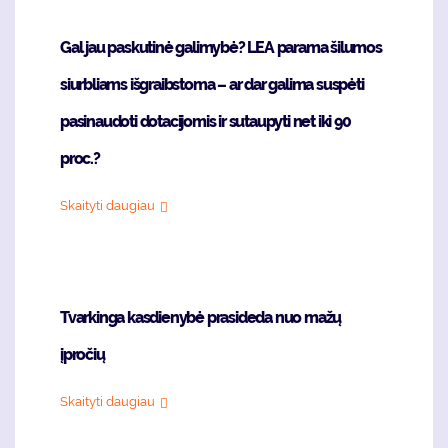
Gal jau paskutinė galimybė? LEA parama šilumos
siurbliams išgraibstoma – ar dar galima suspėti
pasinaudoti dotacijomis ir sutaupyti net iki 90
proc.?
Skaityti daugiau
Tvarkinga kasdienybė prasideda nuo mažų
įpročių
Skaityti daugiau