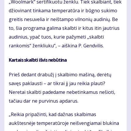
„Woolmark“ sertifikuotu ženklu. Tiek skalbiant, tiek
džiovinant tinkama temperatūra ir būgno sukimo
greitis nesuvelia ir neištampo vilnonių audinių. Be
to, šia programa galima skalbti ir kitus itin jautrius
audinius, ypač tuos, kurie pažymėti „skalbti
rankomis“ ženkliuku“, – aiškina P. Gendvilis.
Kartais skalbti išvis nebūtina
Prieš dedant drabužį į skalbimo mašiną, derėtų
savęs paklausti – ar tikrai jį jau reikia plauti?
Neretai skalbti padedame nebetinkamus nešioti,
tačiau dar ne purvinus apdarus.
„Reikia pripažinti, kad dažnas skalbimas
aukštesnėje temperatūroje neišvengiamai blukina