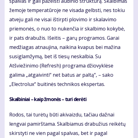
spalvas ir gali pažeisti audinio struktūrą. Skalbimas
žemoje temperatūroje ne visada gelbsti, nes tokiu
atveju gali ne visai ištirpti plovimo ir skalavimo
priemonės, o nuo to nukenčia ir skalbimo kokybė,
ir pats drabužis. Išeitis – garų programos. Garai
medžiagas atnaujina, naikina kvapus bei mažina
susiglamžymą, bet iš tiesų neskalbia. Su
Atšviežinimo (Refresh) programa džiovyklėse
galima „atgaivinti“ net batus ar paltą“, – sako
„Electrolux“ buitinės technikos ekspertas.
Skalbiniai – kaip žmonės – turi derėti
Rodos, tai turėtų būti akivaizdu, tačiau dažnai
lengvai pamirštama. Skalbiamus drabužius reikėtų
skirstyti ne vien pagal spalvas, bet ir pagal