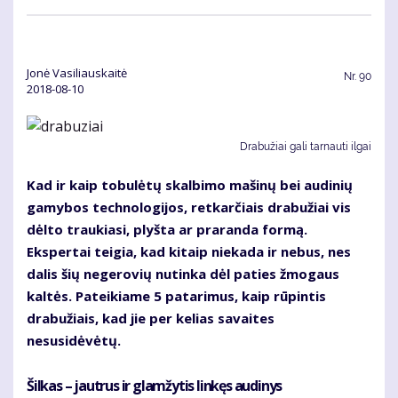
Jonė Vasiliauskaitė
Nr.
90
2018-08-10
Drabužiai gali tarnauti ilgai
Kad ir kaip tobulėtų skalbimo mašinų bei audinių
gamybos technologijos, retkarčiais drabužiai vis
dėlto traukiasi, plyšta ar praranda formą.
Ekspertai teigia, kad kitaip niekada ir nebus, nes
dalis šių negerovių nutinka dėl paties žmogaus
kaltės. Pateikiame 5 patarimus, kaip rūpintis
drabužiais, kad jie per kelias savaites
nesusidėvėtų.
Šilkas – jautrus ir glamžytis linkęs audinys