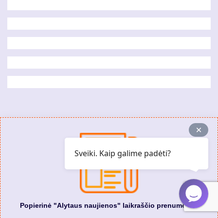
Sveiki. Kaip galime padėti?
Popierinė "Alytaus naujienos" laikraščio prenumerata