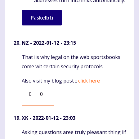
addresses turn into links automatically.
NZ
- 2022-01-12 - 23:15
That iis why legal on the web sportsbooks
Komentaras
come wit certain security protocols.
Also visit my blog post ::
click here
0
0
XK
- 2022-01-12 - 23:03
Asking questions aree truly pleasant thing iif
Komentaras