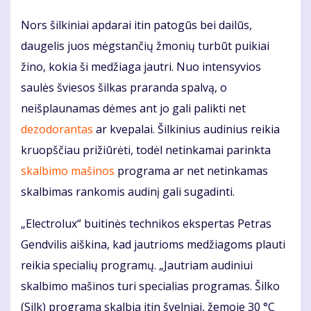
Nors šilkiniai apdarai itin patogūs bei dailūs,
daugelis juos mėgstančių žmonių turbūt puikiai
žino, kokia ši medžiaga jautri. Nuo intensyvios
saulės šviesos šilkas praranda spalvą, o
neišplaunamas dėmes ant jo gali palikti net
dezodorantas
ar kvepalai. Šilkinius audinius reikia
kruopščiau prižiūrėti, todėl netinkamai parinkta
skalbimo mašinos
programa ar net netinkamas
skalbimas rankomis audinį gali sugadinti.
„Electrolux“ buitinės technikos ekspertas Petras
Gendvilis aiškina, kad jautrioms medžiagoms plauti
reikia specialių programų. „Jautriam audiniui
skalbimo mašinos turi specialias programas. Šilko
(Silk) programa skalbia itin švelniai, žemoje 30 °C