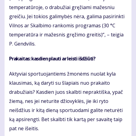
temperatūroje, o drabužiai gręžiami mažesniu
greičiu. Jei tokios galimybės nėra, galima pasirinkti
Vilnos ar Skalbimo rankomis programas (30 °C
temperatūra ir mažesnis gręžimo greitis)“, – teigia
P. Gendvilis.
Prakaitas: kasdien plauti ar leisti išdžiūti?
Aktyviai sportuojantiems žmonėms nuolat kyla
klausimas, ką daryti su šlapiais nuo prakaito
drabužiais? Kasdien juos skalbti nepraktiška, ypač
žiemą, nes jei neturite džiovyklės, jie iki ryto
neišdžius ir kitą dieną sportuodami galite neturėti
ką apsirengti. Bet skalbti tik kartą per savaitę taip
pat ne išeitis.