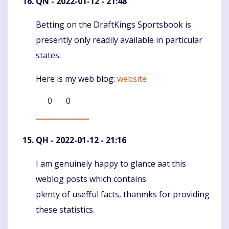
QN
- 2022-01-12 - 21:48
Betting on the DraftKings Sportsbook is
Komentaras
presently only readily available in particular
states.
Here is my web blog:
website
0
0
QH
- 2022-01-12 - 21:16
I am genuinely happy to glance aat this
Komentaras
weblog posts which contains
plenty of usefful facts, thanmks for providing
these statistics.