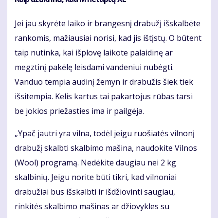
Jei jau skyrėte laiko ir brangesnį drabužį išskalbėte
rankomis, mažiausiai norisi, kad jis ištįstų. O būtent
taip nutinka, kai išplovę laikote palaidinę ar
megztinį pakėlę leisdami vandeniui nubėgti.
Vanduo tempia audinį žemyn ir drabužis šiek tiek
išsitempia. Kelis kartus tai pakartojus rūbas tarsi
be jokios priežasties ima ir pailgėja.
„Ypač jautri yra vilna, todėl jeigu ruošiatės vilnonį
drabužį skalbti skalbimo mašina, naudokite Vilnos
(Wool) programą. Nedėkite daugiau nei 2 kg
skalbinių. Jeigu norite būti tikri, kad vilnoniai
drabužiai bus išskalbti ir išdžiovinti saugiau,
rinkitės skalbimo mašinas ar džiovykles su