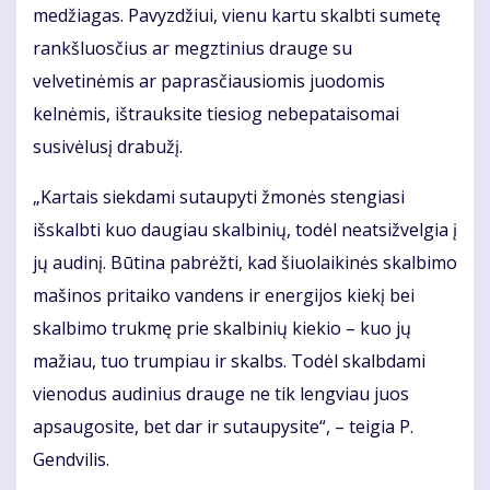
medžiagas. Pavyzdžiui, vienu kartu skalbti sumetę
rankšluosčius ar megztinius drauge su
velvetinėmis ar paprasčiausiomis juodomis
kelnėmis, ištrauksite tiesiog nebepataisomai
susivėlusį drabužį.
„Kartais siekdami sutaupyti žmonės stengiasi
išskalbti kuo daugiau skalbinių, todėl neatsižvelgia į
jų audinį. Būtina pabrėžti, kad šiuolaikinės skalbimo
mašinos pritaiko vandens ir energijos kiekį bei
skalbimo trukmę prie skalbinių kiekio – kuo jų
mažiau, tuo trumpiau ir skalbs. Todėl skalbdami
vienodus audinius drauge ne tik lengviau juos
apsaugosite, bet dar ir sutaupysite“, – teigia P.
Gendvilis.