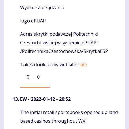
Wydział Zarządzania
logo ePUAP
Adres skrytki podawczej Politechniki
Częstochowskiej w systemie ePUAP:
/PolitechnikaCzestochowska/SkrytkaESP
Take a look at my website ::
pcz
0
0
EW
- 2022-01-12 - 20:52
The initial retail sportsbooks opened up land-
Komentaras
based casinos throughout WV.