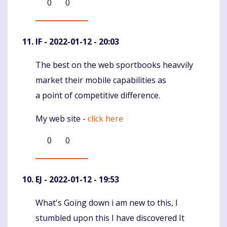
0
0
IF
- 2022-01-12 - 20:03
The best on the web sportbooks heavvily
Komentaras
market their mobile capabilities as
a point of competitive difference.
My web site -
click here
0
0
EJ
- 2022-01-12 - 19:53
What's Going down i am new to this, I
Komentaras
stumbled upon this I have discovered It