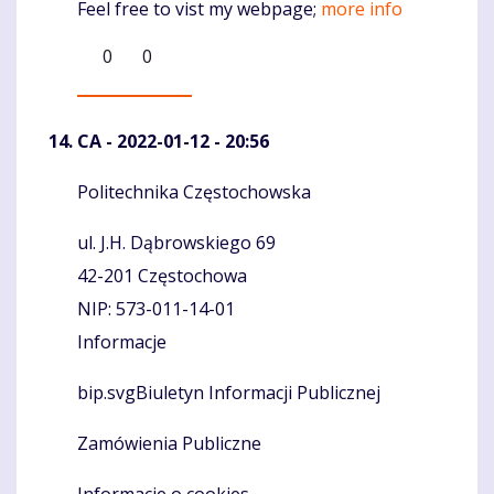
Feel free to vist my webpage;
more info
0
0
CA
- 2022-01-12 - 20:56
Politechnika Częstochowska
Komentaras
ul. J.H. Dąbrowskiego 69
42-201 Częstochowa
NIP: 573-011-14-01
Informacje
bip.svgBiuletyn Informacji Publicznej
Zamówienia Publiczne
Informacje o cookies