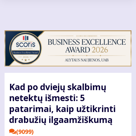
Pereiti
į
pagrindinį
turinį
Kad po dviejų skalbimų
netektų išmesti: 5
patarimai, kaip užtikrinti
drabužių ilgaamžiškumą
(9099)