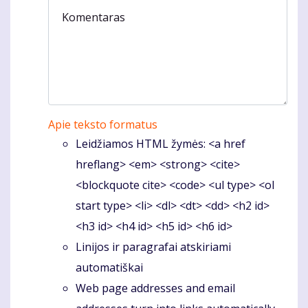
Komentaras
Apie teksto formatus
Leidžiamos HTML žymės: <a href
hreflang> <em> <strong> <cite>
<blockquote cite> <code> <ul type> <ol
start type> <li> <dl> <dt> <dd> <h2 id>
<h3 id> <h4 id> <h5 id> <h6 id>
Linijos ir paragrafai atskiriami
automatiškai
Web page addresses and email