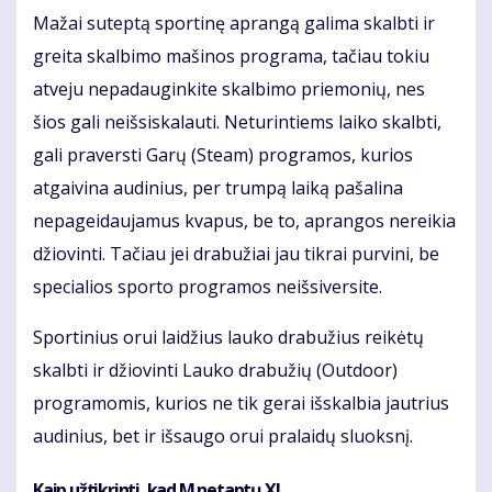
Mažai suteptą sportinę aprangą galima skalbti ir
greita skalbimo mašinos programa, tačiau tokiu
atveju nepadauginkite skalbimo priemonių, nes
šios gali neišsiskalauti. Neturintiems laiko skalbti,
gali praversti Garų (Steam) programos, kurios
atgaivina audinius, per trumpą laiką pašalina
nepageidaujamus kvapus, be to, aprangos nereikia
džiovinti. Tačiau jei drabužiai jau tikrai purvini, be
specialios sporto programos neišsiversite.
Sportinius orui laidžius lauko drabužius reikėtų
skalbti ir džiovinti Lauko drabužių (Outdoor)
programomis, kurios ne tik gerai išskalbia jautrius
audinius, bet ir išsaugo orui pralaidų sluoksnį.
Kaip užtikrinti, kad M netaptų XL