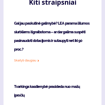
Kiti straipsniai
Gal jau paskutinė galimybė? LEA parama šilumos
siurbliams išgraibstoma – ar dar galima suspėti
pasinaudoti dotacijomis ir sutaupyti net iki 90
proc.?
Skaityti daugiau
Tvarkinga kasdienybė prasideda nuo mažų
įpročių