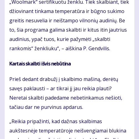
„Woolmark“ sertifikuotu ženklu. Tiek skalbiant, tiek
džiovinant tinkama temperatūra ir būgno sukimo
greitis nesuvelia ir neištampo vilnonių audinių. Be
to, šia programa galima skalbti ir kitus itin jautrius
audinius, ypač tuos, kurie pažymėti „skalbti
rankomis“ ženkliuku“, – aiškina P. Gendvilis.
Kartais skalbti išvis nebūtina
Prieš dedant drabužį į skalbimo mašiną, derėtų
savęs paklausti – ar tikrai jį jau reikia plauti?
Neretai skalbti padedame nebetinkamus nešioti,
tačiau dar ne purvinus apdarus.
„Reikia pripažinti, kad dažnas skalbimas
aukštesnėje temperatūroje neišvengiamai blukina