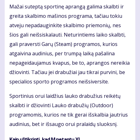
Mažai suteptą sportinę aprangą galima skalbti ir
greita skalbimo mašinos programa, tačiau tokiu
atveju nepadauginkite skalbimo priemonių, nes
šios gali neišsiskalauti. Neturintiems laiko skalbti,
gali praversti Garų (Steam) programos, kurios
atgaivina audinius, per trumpą laiką pašalina
nepageidaujamus kvapus, be to, aprangos nereikia
džiovinti. Tačiau jei drabužiai jau tikrai purvini, be
specialios sporto programos neišsiversite.
Sportinius orui laidžius lauko drabužius reikėtų
skalbti ir džiovinti Lauko drabužių (Outdoor)
programomis, kurios ne tik gerai išskalbia jautrius
audinius, bet ir išsaugo orui pralaidų sluoksnį.
Kaip užtikrinti, kad M netaptų XL