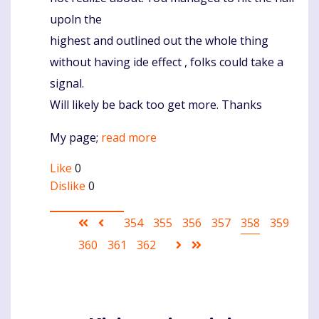
upoln the
highest and outlined out the whole thing
without having ide effect , folks could take a
signal.
Will likely be back too get more. Thanks
My page;
read more
Like
0
Dislike
0
Pagination
First
Ankstesnis
Puslapis
354
Puslapis
355
Puslapis
356
Puslapis
357
Current
358
Puslapis
359
page
puslapis
page
Puslapis
360
Puslapis
361
Puslapis
362
Sekantis
Last
puslapis
page