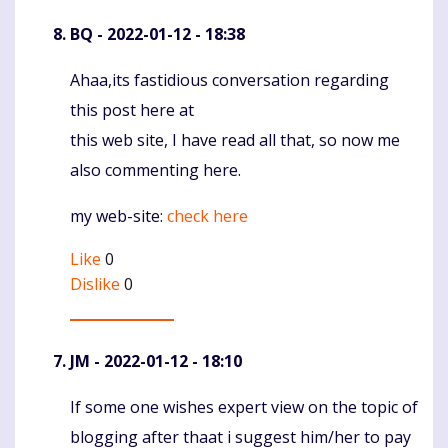
BQ
- 2022-01-12 - 18:38
Ahaa,its fastidious conversation regarding
Komentaras
this post here at
this web site, I have read all that, so now me
also commenting here.
my web-site:
check here
Like
0
Dislike
0
JM
- 2022-01-12 - 18:10
If some one wishes expert view on the topic of
Komentaras
blogging after thaat i suggest him/her to pay