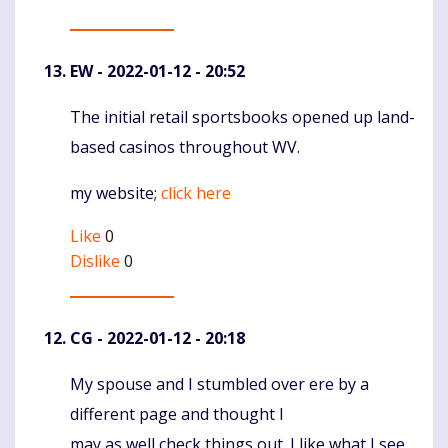
EW
- 2022-01-12 - 20:52
The initial retail sportsbooks opened up land-
Komentaras
based casinos throughout WV.
my website;
click here
Like
0
Dislike
0
CG
- 2022-01-12 - 20:18
My spouse and I stumbled over ere by a
Komentaras
different page and thought I
may as well check things out. I like what I see