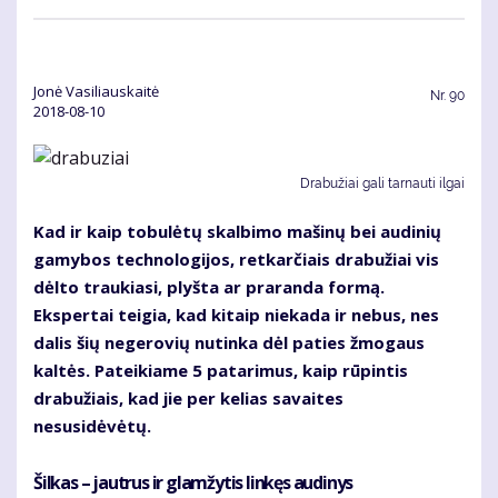
Jonė Vasiliauskaitė
Nr.
90
2018-08-10
Drabužiai gali tarnauti ilgai
Kad ir kaip tobulėtų skalbimo mašinų bei audinių
gamybos technologijos, retkarčiais drabužiai vis
dėlto traukiasi, plyšta ar praranda formą.
Ekspertai teigia, kad kitaip niekada ir nebus, nes
dalis šių negerovių nutinka dėl paties žmogaus
kaltės. Pateikiame 5 patarimus, kaip rūpintis
drabužiais, kad jie per kelias savaites
nesusidėvėtų.
Šilkas – jautrus ir glamžytis linkęs audinys