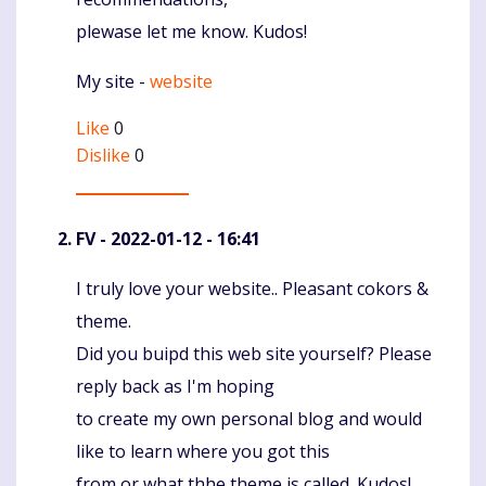
plewase let me know. Kudos!
My site -
website
Like
0
Dislike
0
FV
- 2022-01-12 - 16:41
I truly love your website.. Pleasant cokors &
Komentaras
theme.
Did you buipd this web site yourself? Please
reply back as I'm hoping
to create my own personal blog and would
like to learn where you got this
from or what thhe theme is called. Kudos!