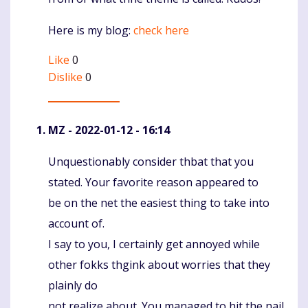
Here is my blog:
check here
Like
0
Dislike
0
MZ
- 2022-01-12 - 16:14
Unquestionably consider thbat that you
Komentaras
stated. Your favorite reason appeared to
be on the net the easiest thing to take into
account of.
I say to you, I certainly get annoyed while
other fokks thgink about worries that they
plainly do
not realize about. You managed to hit the nail