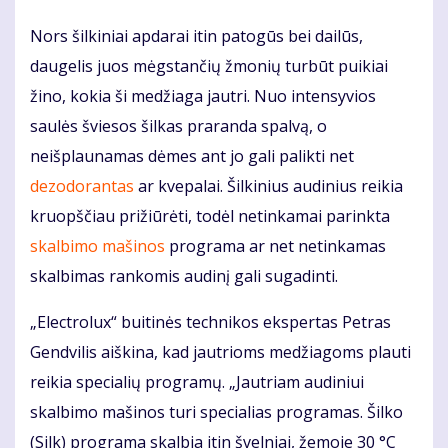
Nors šilkiniai apdarai itin patogūs bei dailūs,
daugelis juos mėgstančių žmonių turbūt puikiai
žino, kokia ši medžiaga jautri. Nuo intensyvios
saulės šviesos šilkas praranda spalvą, o
neišplaunamas dėmes ant jo gali palikti net
dezodorantas
ar kvepalai. Šilkinius audinius reikia
kruopščiau prižiūrėti, todėl netinkamai parinkta
skalbimo mašinos
programa ar net netinkamas
skalbimas rankomis audinį gali sugadinti.
„Electrolux“ buitinės technikos ekspertas Petras
Gendvilis aiškina, kad jautrioms medžiagoms plauti
reikia specialių programų. „Jautriam audiniui
skalbimo mašinos turi specialias programas. Šilko
(Silk) programa skalbia itin švelniai, žemoje 30 °C