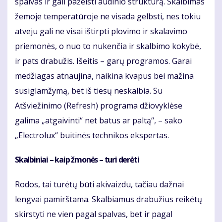
spalvas ir gali pažeisti audinio struktūrą. Skalbimas
žemoje temperatūroje ne visada gelbsti, nes tokiu
atveju gali ne visai ištirpti plovimo ir skalavimo
priemonės, o nuo to nukenčia ir skalbimo kokybė,
ir pats drabužis. Išeitis – garų programos. Garai
medžiagas atnaujina, naikina kvapus bei mažina
susiglamžymą, bet iš tiesų neskalbia. Su
Atšviežinimo (Refresh) programa džiovyklėse
galima „atgaivinti“ net batus ar paltą“, – sako
„Electrolux“ buitinės technikos ekspertas.
Skalbiniai – kaip žmonės – turi derėti
Rodos, tai turėtų būti akivaizdu, tačiau dažnai
lengvai pamirštama. Skalbiamus drabužius reikėtų
skirstyti ne vien pagal spalvas, bet ir pagal