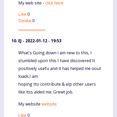
My web site -
click here
Like
0
Dislike
0
EJ
- 2022-01-12 - 19:53
What's Going down i am new to this, I
Komentaras
stumbled upon this I have discovered It
positively usefu and it has helped me oout
loads.I am
hoping tto contribute & elp other users
like itss aided me. Grewt job.
My website
website
Like
0