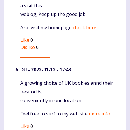
a visit this
weblog, Keep up the good job.
Also visit my homepage
check here
Like
0
Dislike
0
DU
- 2022-01-12 - 17:43
A growing choice of UK bookies annd their
Komentaras
best odds,
conveniently in one location.
Feel free to surf to my web site
more info
Like
0