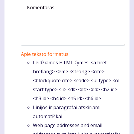
Komentaras
Apie teksto formatus
Leidžiamos HTML žymės: <a href
hreflang> <em> <strong> <cite>
<blockquote cite> <code> <ul type> <ol
start type> <li> <dl> <dt> <dd> <h2 id>
<h3 id> <h4 id> <h5 id> <h6 id>
Linijos ir paragrafai atskiriami
automatiškai
Web page addresses and email