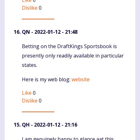
Dislike
0
QN
- 2022-01-12 - 21:48
Betting on the DraftKings Sportsbook is
Komentaras
presently only readily available in particular
states.
Here is my web blog:
website
Like
0
Dislike
0
QH
- 2022-01-12 - 21:16
I am genuinely happy to glance aat this
Komentaras