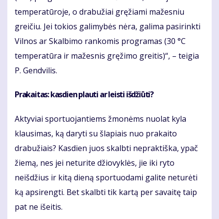
temperatūroje, o drabužiai gręžiami mažesniu
greičiu. Jei tokios galimybės nėra, galima pasirinkti
Vilnos ar Skalbimo rankomis programas (30 °C
temperatūra ir mažesnis gręžimo greitis)“, – teigia
P. Gendvilis.
Prakaitas: kasdien plauti ar leisti išdžiūti?
Aktyviai sportuojantiems žmonėms nuolat kyla
klausimas, ką daryti su šlapiais nuo prakaito
drabužiais? Kasdien juos skalbti nepraktiška, ypač
žiemą, nes jei neturite džiovyklės, jie iki ryto
neišdžius ir kitą dieną sportuodami galite neturėti
ką apsirengti. Bet skalbti tik kartą per savaitę taip
pat ne išeitis.