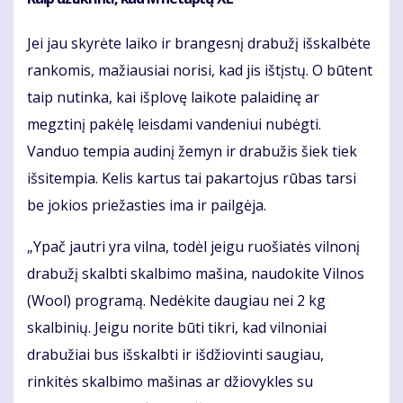
Jei jau skyrėte laiko ir brangesnį drabužį išskalbėte
rankomis, mažiausiai norisi, kad jis ištįstų. O būtent
taip nutinka, kai išplovę laikote palaidinę ar
megztinį pakėlę leisdami vandeniui nubėgti.
Vanduo tempia audinį žemyn ir drabužis šiek tiek
išsitempia. Kelis kartus tai pakartojus rūbas tarsi
be jokios priežasties ima ir pailgėja.
„Ypač jautri yra vilna, todėl jeigu ruošiatės vilnonį
drabužį skalbti skalbimo mašina, naudokite Vilnos
(Wool) programą. Nedėkite daugiau nei 2 kg
skalbinių. Jeigu norite būti tikri, kad vilnoniai
drabužiai bus išskalbti ir išdžiovinti saugiau,
rinkitės skalbimo mašinas ar džiovykles su