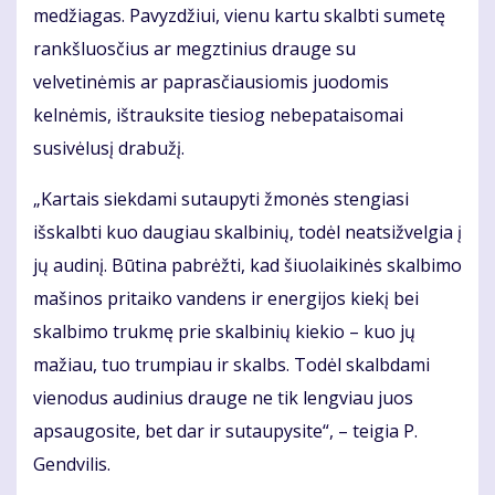
medžiagas. Pavyzdžiui, vienu kartu skalbti sumetę
rankšluosčius ar megztinius drauge su
velvetinėmis ar paprasčiausiomis juodomis
kelnėmis, ištrauksite tiesiog nebepataisomai
susivėlusį drabužį.
„Kartais siekdami sutaupyti žmonės stengiasi
išskalbti kuo daugiau skalbinių, todėl neatsižvelgia į
jų audinį. Būtina pabrėžti, kad šiuolaikinės skalbimo
mašinos pritaiko vandens ir energijos kiekį bei
skalbimo trukmę prie skalbinių kiekio – kuo jų
mažiau, tuo trumpiau ir skalbs. Todėl skalbdami
vienodus audinius drauge ne tik lengviau juos
apsaugosite, bet dar ir sutaupysite“, – teigia P.
Gendvilis.