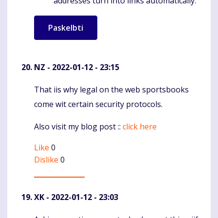
addresses turn into links automatically.
NZ
- 2022-01-12 - 23:15
That iis why legal on the web sportsbooks
Komentaras
come wit certain security protocols.
Also visit my blog post ::
click here
Like
0
Dislike
0
XK
- 2022-01-12 - 23:03