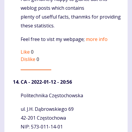
weblog posts which contains
plenty of usefful facts, thanmks for providing
these statistics.
Feel free to vist my webpage;
more info
Like
0
Dislike
0
CA
- 2022-01-12 - 20:56
Politechnika Częstochowska
Komentaras
ul. J.H. Dąbrowskiego 69
42-201 Częstochowa
NIP: 573-011-14-01