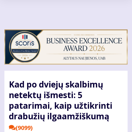
Pereiti
į
pagrindinį
turinį
Kad po dviejų skalbimų
netektų išmesti: 5
patarimai, kaip užtikrinti
drabužių ilgaamžiškumą
(9099)