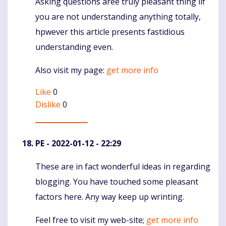
Asking questions aree truly pleasant thing iif
Komentaras
you are not understanding anything totally,
hpwever this article presents fastidious
understanding even.
Also visit my page:
get more info
Like
0
Dislike
0
PE
- 2022-01-12 - 22:29
These are in fact wonderful ideas in regarding
Komentaras
blogging. You have touched some pleasant
factors here. Any way keep up wrinting.
Feel free to visit my web-site;
get more info