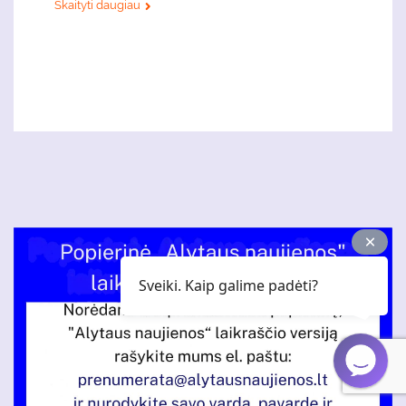
Skaityti daugiau
Sveiki. Kaip galime padėti?