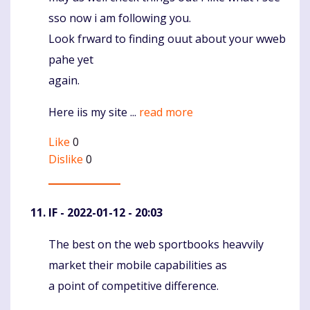
sso now i am following you.
Look frward to finding ouut about your wweb
pahe yet
again.
Here iis my site ...
read more
Like
0
Dislike
0
IF
- 2022-01-12 - 20:03
The best on the web sportbooks heavvily
Komentaras
market their mobile capabilities as
a point of competitive difference.