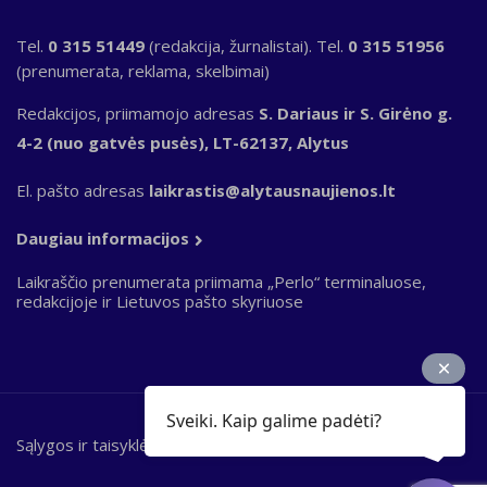
Tel.
0 315 51449
(redakcija, žurnalistai). Tel.
0 315 51956
(prenumerata, reklama, skelbimai)
Redakcijos, priimamojo adresas
S. Dariaus ir S. Girėno g.
4-2 (nuo gatvės pusės), LT-62137, Alytus
El. pašto adresas
laikrastis@alytausnaujienos.lt
Daugiau informacijos
Laikraščio prenumerata priimama „Perlo“ terminaluose,
redakcijoje ir Lietuvos pašto skyriuose
Sveiki. Kaip galime padėti?
Sąlygos ir taisyklės
Bottom