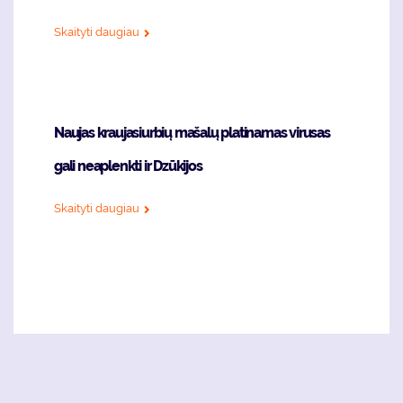
Skaityti daugiau
Naujas kraujasiurbių mašalų platinamas virusas
gali neaplenkti ir Dzūkijos
Skaityti daugiau