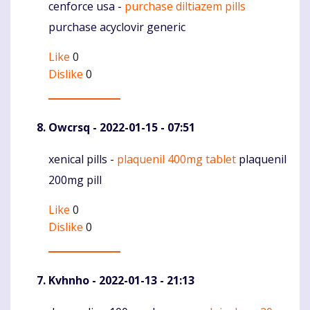
cenforce usa -
purchase diltiazem pills
Komentaras
purchase acyclovir generic
Like
0
Dislike
0
Owcrsq
- 2022-01-15 - 07:51
xenical pills -
plaquenil 400mg tablet
plaquenil
Komentaras
200mg pill
Like
0
Dislike
0
Kvhnho
- 2022-01-13 - 21:13