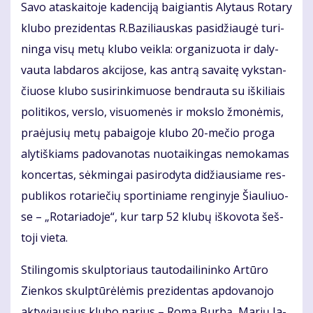
Sa­vo ata­skai­to­je ka­den­ci­ją bai­gian­tis Aly­taus Ro­ta­ry
klu­bo pre­zi­den­tas R.Ba­zi­liaus­kas pa­si­džiau­gė tu­ri­
nin­ga vi­sų me­tų klu­bo veik­la: or­ga­ni­zuo­ta ir da­ly­
vau­ta lab­da­ros ak­ci­jo­se, kas an­trą sa­vai­tę vyks­tan­
čiuo­se klu­bo su­si­rin­ki­muo­se ben­drau­ta su iš­ki­liais
po­li­ti­kos, ver­slo, vi­suo­me­nės ir moks­lo žmo­nė­mis,
pra­ėju­sių me­tų pa­bai­go­je klu­bo 20-me­čio pro­ga
aly­tiš­kiams pa­do­va­no­tas nuo­tai­kin­gas ne­mo­ka­mas
kon­cer­tas, sėk­min­gai pa­si­ro­dy­ta di­džiau­sia­me res­
pub­li­kos ro­ta­rie­čių spor­ti­nia­me ren­gi­ny­je Šiau­liuo­
se – „Ro­ta­ria­do­je“, kur tarp 52 klu­bų iš­ko­vo­ta šeš­
to­ji vie­ta.
Sti­lin­go­mis skulp­to­riaus tau­to­dai­li­nin­ko Ar­tū­ro
Zien­kos skulp­tū­rė­lė­mis pre­zi­den­tas ap­do­va­no­jo
ak­ty­viau­sius klu­bo na­rius – Ro­mą Bur­bą, Ma­rių Ja­