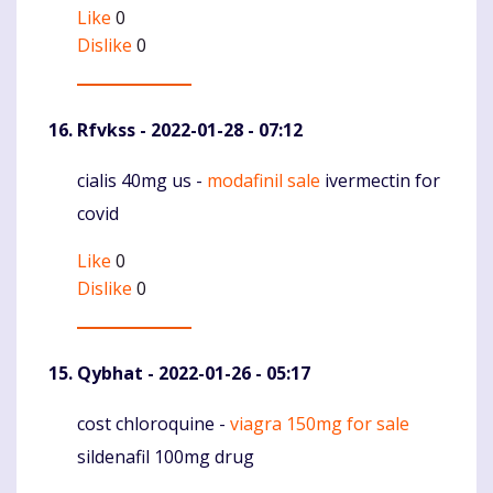
Like
0
Dislike
0
Rfvkss
- 2022-01-28 - 07:12
cialis 40mg us -
modafinil sale
ivermectin for
Komentaras
covid
Like
0
Dislike
0
Qybhat
- 2022-01-26 - 05:17
cost chloroquine -
viagra 150mg for sale
Komentaras
sildenafil 100mg drug