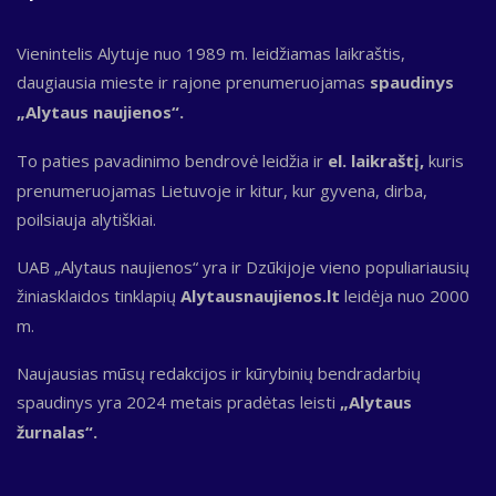
Vienintelis Alytuje nuo 1989 m. leidžiamas laikraštis,
daugiausia mieste ir rajone prenumeruojamas
spaudinys
„Alytaus naujienos“.
To paties pavadinimo bendrovė leidžia ir
el. laikraštį,
kuris
prenumeruojamas Lietuvoje ir kitur, kur gyvena, dirba,
poilsiauja alytiškiai.
UAB „Alytaus naujienos“ yra ir Dzūkijoje vieno populiariausių
žiniasklaidos tinklapių
Alytausnaujienos.lt
leidėja nuo 2000
m.
Naujausias mūsų redakcijos ir kūrybinių bendradarbių
spaudinys yra 2024 metais pradėtas leisti
„Alytaus
žurnalas“.