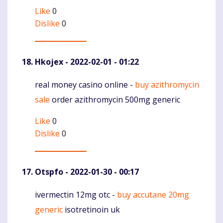
Like
0
Dislike
0
Hkojex
- 2022-02-01 - 01:22
real money casino online -
buy azithromycin
Komentaras
sale
order azithromycin 500mg generic
Like
0
Dislike
0
Otspfo
- 2022-01-30 - 00:17
ivermectin 12mg otc -
buy accutane 20mg
Komentaras
generic
isotretinoin uk