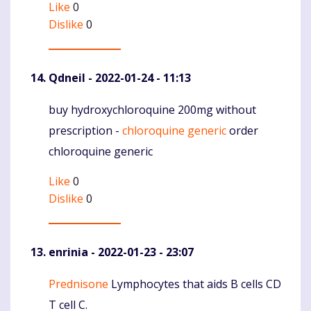
Like
0
Dislike
0
Qdneil
- 2022-01-24 - 11:13
buy hydroxychloroquine 200mg without
Komentaras
prescription -
chloroquine generic
order
chloroquine generic
Like
0
Dislike
0
enrinia
- 2022-01-23 - 23:07
Prednisone
Lymphocytes that aids B cells CD
Komentaras
T cell C.