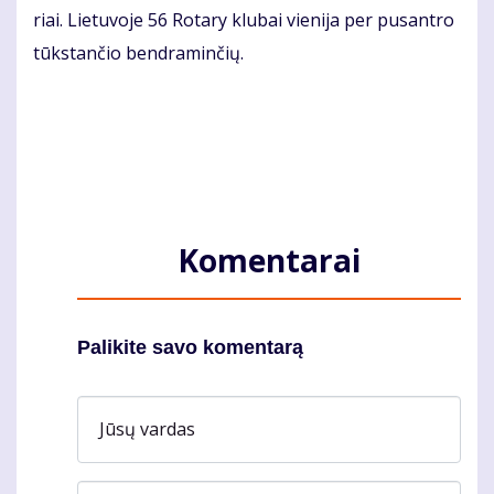
riai. Lie­tu­vo­je 56 Ro­ta­ry klu­bai vie­ni­ja per pus­an­tro
tūks­tan­čio ben­dra­min­čių.
Komentarai
Palikite savo komentarą
Jūsų vardas