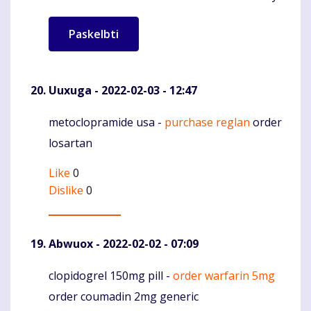
Uuxuga
- 2022-02-03 - 12:47
metoclopramide usa -
purchase reglan
order
Komentaras
losartan
Like
0
Dislike
0
Abwuox
- 2022-02-02 - 07:09
clopidogrel 150mg pill -
order warfarin 5mg
Komentaras
order coumadin 2mg generic