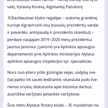
sai­tį, Vy­tau­tą Ko­re­vą, Al­gi­man­tą Pa­šu­ko­nį.
R.Ba­zi­liaus­kas klu­bo re­ga­li­jas – auk­si­nę gran­di­nę,
ku­rio­je iš­gra­vi­ruo­ti vi­sų bu­vu­sių pre­zi­den­tų var­dai
ir pa­var­dės, ant­spau­dą ir pre­zi­den­to skam­bu­tį –
per­da­vė nau­ja­jam 2019–2020 me­tų pre­zi­den­tui
Jauniui Ja­no­niui. J.Ja­no­nis yra Ap­lin­kos ap­sau­gos
de­par­ta­men­to prie Ap­lin­kos mi­nis­te­ri­jos Aly­taus
ap­lin­kos ap­sau­gos ins­pek­ci­jos vyr. spe­cia­lis­tas.
Nors nuo eže­ro pū­tė gū­sin­gas vė­jas, so­dy­bą sve­
čiai pa­li­ko tik sau­lei lei­džian­tis: ska­nau­ta pui­ki žvė­
rie­nos sriu­ba, dis­ku­tuo­ta apie bū­si­mus dar­bus,
azar­tiš­kai var­žy­ta­si pe­tan­kės var­žy­bo­se.
Šiuo me­tu Aly­taus Ro­ta­ry klu­be – 35 nuo­la­ti­niai na­