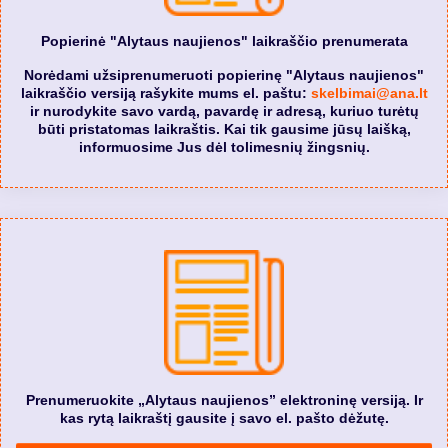
Popierinė "Alytaus naujienos" laikraščio prenumerata
Norėdami užsiprenumeruoti popierinę "Alytaus naujienos"
laikraščio versiją rašykite mums el. paštu:
skelbimai@ana.lt
ir nurodykite savo vardą, pavardę ir adresą, kuriuo turėtų
būti pristatomas laikraštis. Kai tik gausime jūsų laišką,
informuosime Jus dėl tolimesnių žingsnių.
Prenumeruokite „Alytaus naujienos” elektroninę versiją. Ir
kas rytą laikraštį gausite į savo el. pašto dėžutę.