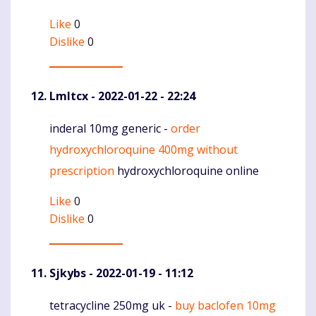
Like
0
Dislike
0
Lmltcx
- 2022-01-22 - 22:24
inderal 10mg generic -
order
Komentaras
hydroxychloroquine 400mg without
prescription
hydroxychloroquine online
Like
0
Dislike
0
Sjkybs
- 2022-01-19 - 11:12
tetracycline 250mg uk -
buy baclofen 10mg
Komentaras