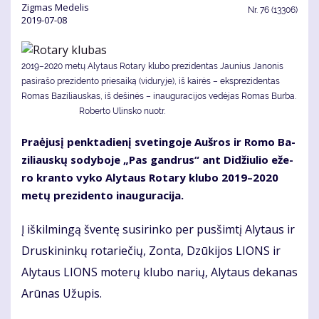
Zig­mas Me­de­lis
Nr.
76 (13306)
2019-07-08
2019–2020 metų Alytaus Rotary klubo prezidentas Jaunius Janonis
pasirašo prezidento priesaiką (viduryje), iš kairės – eksprezidentas
Romas Baziliauskas, iš dešinės – inauguracijos vedėjas Romas Burba.
Roberto Ulinsko nuotr.
Pra­ėju­sį penk­ta­die­nį sve­tin­go­je Auš­ros ir Ro­mo Ba­
zi­liaus­kų so­dy­bo­je „Pas gan­drus“ ant Di­džiu­lio eže­
ro kran­to vy­ko Aly­taus Ro­ta­ry klu­bo 2019–2020
me­tų pre­zi­den­to inau­gu­ra­ci­ja.
Į iš­kil­min­gą šven­tę su­si­rin­ko per pus­šim­tį Aly­taus ir
Drus­ki­nin­kų ro­ta­rie­čių, Zon­ta, Dzū­ki­jos LIONS ir
Aly­taus LIONS mo­te­rų klu­bo na­rių, Aly­taus de­ka­nas
Arū­nas Už­upis.