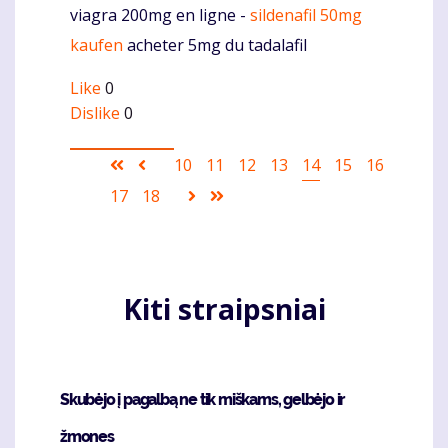
viagra 200mg en ligne -
sildenafil 50mg
Komentaras
kaufen
acheter 5mg du tadalafil
Like
0
Dislike
0
Pagination
First
Ankstesnis
Puslapis
10
Puslapis
11
Puslapis
12
Puslapis
13
Current
14
Puslapis
15
Puslapis
16
page
puslapis
page
Puslapis
17
Puslapis
18
Sekantis
Last
puslapis
page
Kiti straipsniai
Skubėjo į pagalbą ne tik miškams, gelbėjo ir
žmones