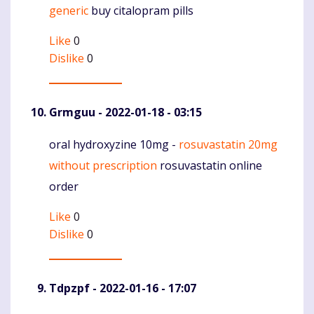
generic
buy citalopram pills
Like
0
Dislike
0
Grmguu
- 2022-01-18 - 03:15
oral hydroxyzine 10mg -
rosuvastatin 20mg
Komentaras
without prescription
rosuvastatin online
order
Like
0
Dislike
0
Tdpzpf
- 2022-01-16 - 17:07