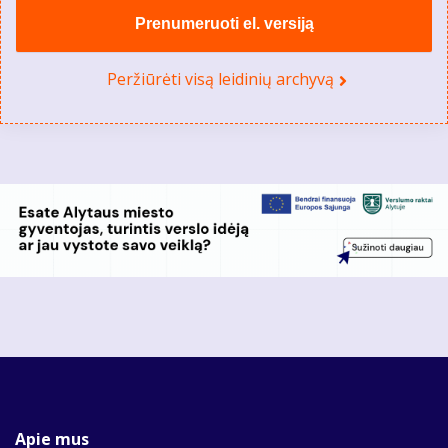
Prenumeruoti el. versiją
Peržiūrėti visą leidinių archyvą
Apie mus