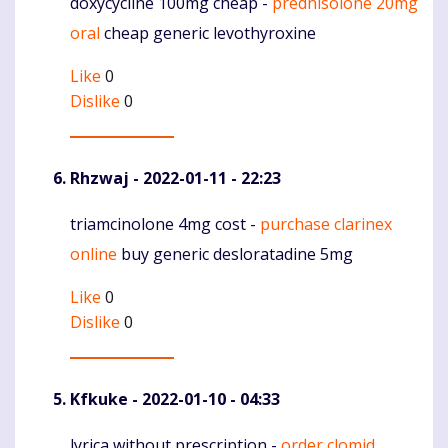
doxycycline 100mg cheap -
prednisolone 20mg
Komentaras
oral
cheap generic levothyroxine
Like
0
Dislike
0
Rhzwaj
- 2022-01-11 - 22:23
triamcinolone 4mg cost -
purchase clarinex
Komentaras
online
buy generic desloratadine 5mg
Like
0
Dislike
0
Kfkuke
- 2022-01-10 - 04:33
lyrica without prescription -
order clomid
Komentaras