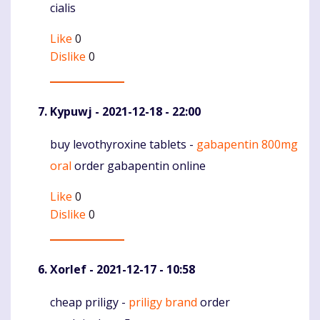
cialis
Like
0
Dislike
0
Kypuwj
- 2021-12-18 - 22:00
buy levothyroxine tablets -
gabapentin 800mg
Komentaras
oral
order gabapentin online
Like
0
Dislike
0
Xorlef
- 2021-12-17 - 10:58
cheap priligy -
priligy brand
order
Komentaras