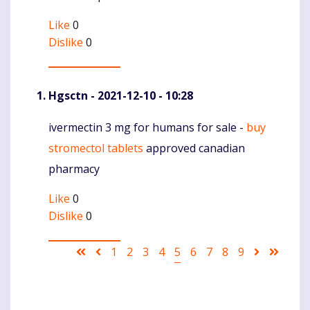
Like
0
Dislike
0
Hgsctn
- 2021-12-10 - 10:28
ivermectin 3 mg for humans for sale -
buy
Komentaras
stromectol tablets
approved canadian
pharmacy
Like
0
Dislike
0
Pagination
First
Ankstesnis
Puslapis
1
Puslapis
2
Puslapis
3
Puslapis
4
Current
5
Puslapis
6
Puslapis
7
Puslapis
8
Puslapis
9
Sekantis
Last
page
puslapis
page
puslapis
page