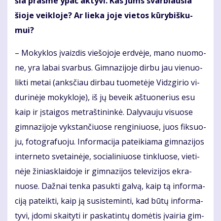
šia pras­me ypač ak­ty­vi. Kas Jums svar­biau­sia
šio­je veik­lo­je? Ar lie­ka jo­je vie­tos kū­ry­biš­ku­
mui?
– Mo­kyk­los įvaiz­dis vie­šo­jo­je erd­vė­je, ma­no nuo­mo­
ne, yra la­bai svar­bus. Gim­na­zi­jo­je dir­bu jau vie­nuo­
lik­ti me­tai (anks­čiau dir­bau tuo­me­tė­je Vidz­gi­rio vi­
du­ri­nė­je mo­kyk­lo­je), iš jų be­veik aš­tuo­ne­rius esu
kaip ir įstai­gos met­raš­ti­nin­kė. Da­ly­vau­ju vi­suo­se
gim­na­zi­jo­je vyks­tan­čiuo­se ren­gi­niuo­se, juos fik­suo­
ju, fo­to­gra­fuo­ju. In­for­ma­ci­ja pa­tei­kia­ma gim­na­zi­jos
in­ter­ne­to sve­tai­nė­je, so­cia­li­niuo­se tin­kluo­se, vie­ti­
nė­je ži­niask­lai­do­je ir gim­na­zi­jos te­le­vi­zi­jos ek­ra­
nuo­se. Daž­nai ten­ka pa­suk­ti gal­vą, kaip tą in­for­ma­
ci­ją pa­teik­ti, kaip ją su­si­ste­min­ti, kad bū­tų in­for­ma­
ty­vi, įdo­mi skai­ty­ti ir pa­ska­tin­tų do­mė­tis įvai­ria gim­