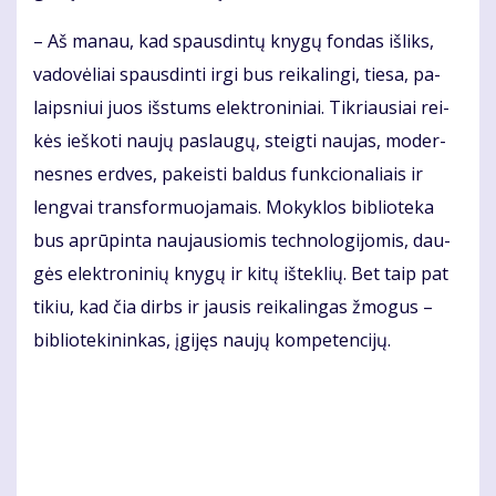
– Aš ma­nau, kad spaus­din­tų kny­gų fon­das iš­liks,
va­do­vė­liai spaus­din­ti ir­gi bus rei­ka­lin­gi, tie­sa, pa­
laips­niui juos iš­stums elek­tro­ni­niai. Tik­riau­siai rei­
kės ieš­ko­ti nau­jų pa­slau­gų, steig­ti nau­jas, mo­der­
nes­nes erd­ves, pa­keis­ti bal­dus funk­cio­na­liais ir
leng­vai trans­for­muo­ja­mais. Mo­kyk­los bib­lio­te­ka
bus ap­rū­pin­ta nau­jau­sio­mis tech­no­lo­gi­jo­mis, dau­
gės elek­tro­ni­nių kny­gų ir ki­tų iš­tek­lių. Bet taip pat
ti­kiu, kad čia dirbs ir jau­sis rei­ka­lin­gas žmo­gus –
bib­lio­te­ki­nin­kas, įgi­jęs nau­jų kom­pe­ten­ci­jų.