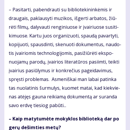
– Pa­si­tar­ti, pa­ben­drau­ti su bib­lio­te­ki­nin­kė­mis ir
drau­gais, pa­klau­sy­ti mu­zi­kos, iš­ger­ti ar­ba­tos, žiū­
rė­ti fil­mų, da­ly­vau­ti ren­gi­niuo­se ir įvai­riuo­se su­si­ti­
ki­muo­se. Kar­tu juos or­ga­ni­zuo­ti, spau­dą pa­var­ty­ti,
ko­pi­juo­ti, spaus­din­ti, ske­nuo­ti do­ku­men­tus, nau­do­
tis įvai­rio­mis tech­no­lo­gi­jo­mis, pa­si­žiū­rė­ti eks­po­
nuo­ja­mų pa­ro­dų, įvai­rios li­te­ra­tū­ros pa­si­im­ti, teik­ti
įvai­rius pa­siū­ly­mus ir kon­kre­čius pa­gei­da­vi­mus,
spręs­ti pro­ble­mas. As­me­niš­kai man la­bai pa­tin­ka
tas nuo­la­ti­nis šur­mu­lys, kuo­met ma­tai, kad kiek­vie­
nas at­ėjęs gau­na rei­kia­mą do­ku­men­tą ar su­ran­da
sa­vo erd­vę tie­siog pa­bū­ti...
– Kaip ma­ty­tu­mė­te mo­kyk­los bib­lio­te­ką dar po
ge­rų de­šim­ties me­tų?