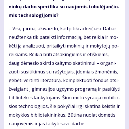
nin­kų dar­bo spe­ci­fi­ka su nau­jo­mis to­bu­lė­jan­čio­
mis tech­no­lo­gi­jo­mis?
– Vi­sų pir­ma, aki­vaiz­du, kad ji tik­rai kei­čia­si. Da­bar
ne­už­ten­ka tik pa­teik­ti in­for­ma­ci­ją, bet rei­kia ir mo­
kė­ti ją ana­li­zuo­ti, pri­tai­ky­ti mo­ki­nių ir mo­ky­to­jų po­
rei­kiams. Rei­kia bū­ti at­sa­kin­giems ir etiš­kiems,
daug dė­me­sio skir­ti skai­ty­mo ska­ti­ni­mui – or­ga­ni­
zuo­ti su­si­ti­ki­mus su ra­šy­to­jais, įdo­miais žmo­nė­mis,
ge­bė­ti ver­tin­ti li­te­ra­tū­rą, kom­plek­tuo­ti fon­dus at­si­
žvel­giant į gim­na­zi­jos ug­dy­mo pro­gra­mą ir pa­siū­ly­ti
bib­lio­te­kos lan­ky­to­jams. Šiuo me­tu vy­rau­ja mo­bi­lio­
sios tech­no­lo­gi­jos, šie po­ky­čiai ir­gi ska­ti­na keis­tis ir
mo­kyk­los bib­lio­te­ki­nin­kus. Bū­ti­na nuo­lat do­mė­tis
nau­jo­vė­mis ir jas tai­ky­ti sa­vo dar­be.