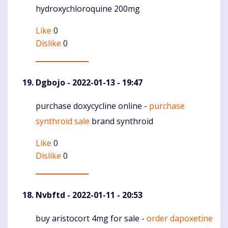
hydroxychloroquine 200mg
Like
0
Dislike
0
Dgbojo
- 2022-01-13 - 19:47
purchase doxycycline online -
purchase
Komentaras
synthroid sale
brand synthroid
Like
0
Dislike
0
Nvbftd
- 2022-01-11 - 20:53
buy aristocort 4mg for sale -
order dapoxetine
Komentaras