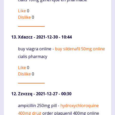
Like
0
Dislike
0
Xdazcz
- 2021-12-30 - 10:44
buy viagra online -
buy sildenafil 50mg online
Komentaras
cialis pharmacy
Like
0
Dislike
0
Zzvzzq
- 2021-12-27 - 00:30
ampicillin 250mg pill -
hydroxychloroquine
Komentaras
400mg drug
order plaquenil 400mg online