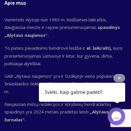
Apie mus
Vienintelis Alytuje nuo 1989 m. leidžiamas laikraštis,
daugiausia mieste ir rajone prenumeruojamas
spaudinys
„Alytaus naujienos“.
To paties pavadinimo bendrovė leidžia ir
el. laikraštį,
kuris
prenumeruojamas Lietuvoje ir kitur, kur gyvena, dirba,
poilsiauja alytiškiai.
UAB „Alytaus naujienos“ yra ir Dzūkijoje vieno populiariausių
žiniasklaidos tinklapių
Alytausnaujienos.lt
leidėja nuo 2000
m.
Sveiki. Kaip galime padėti?
Naujausias mūsų redakcijos ir kūrybinių bendradarbių
spaudinys yra 2024 metais pradėtas leisti
„Alytaus
žurnalas“.