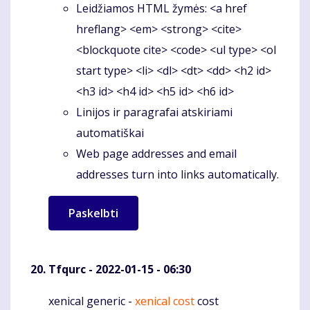
Leidžiamos HTML žymės: <a href
hreflang> <em> <strong> <cite>
<blockquote cite> <code> <ul type> <ol
start type> <li> <dl> <dt> <dd> <h2 id>
<h3 id> <h4 id> <h5 id> <h6 id>
Linijos ir paragrafai atskiriami
automatiškai
Web page addresses and email
addresses turn into links automatically.
Tfqurc
- 2022-01-15 - 06:30
xenical generic -
xenical cost
cost
Komentaras