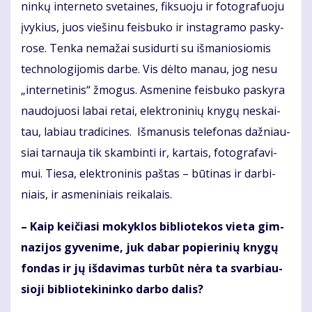
nin­kų in­ter­ne­to sve­tai­nes, fik­suo­ju ir fo­to­gra­fuo­ju
įvy­kius, juos vie­ši­nu feis­bu­ko ir ins­tag­ra­mo pa­sky­
ro­se. Ten­ka ne­ma­žai su­si­dur­ti su iš­ma­nio­sio­mis
tech­no­lo­gi­jo­mis dar­be. Vis dėl­to ma­nau, jog ne­su
„in­ter­ne­ti­nis“ žmo­gus. As­me­ni­ne feis­bu­ko pa­sky­ra
nau­do­juo­si la­bai re­tai, elek­tro­ni­nių kny­gų ne­skai­
tau, la­biau tra­di­ci­nes. Iš­ma­nu­sis te­le­fo­nas daž­niau­
siai tar­nau­ja tik skam­bin­ti ir, kar­tais, fo­to­gra­fa­vi­
mui. Tie­sa, elek­tro­ni­nis pa­štas – bū­ti­nas ir dar­bi­
niais, ir as­me­ni­niais rei­ka­lais.
– Kaip kei­čia­si mo­kyk­los bib­lio­te­kos vie­ta gim­
na­zi­jos gy­ve­ni­me, juk da­bar po­pie­ri­nių kny­gų
fon­das ir jų iš­da­vi­mas tur­būt nė­ra ta svar­biau­
sio­ji bib­lio­te­ki­nin­ko dar­bo da­lis?