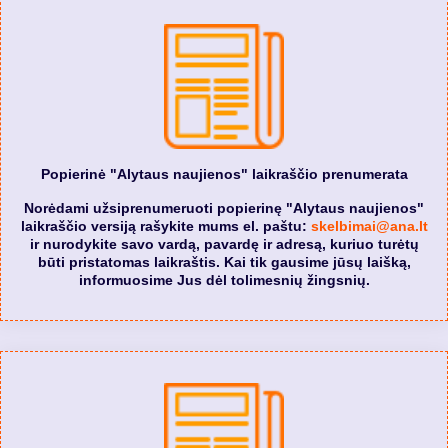
Popierinė "Alytaus naujienos" laikraščio prenumerata
Norėdami užsiprenumeruoti popierinę "Alytaus naujienos"
laikraščio versiją rašykite mums el. paštu:
skelbimai@ana.lt
ir nurodykite savo vardą, pavardę ir adresą, kuriuo turėtų
būti pristatomas laikraštis. Kai tik gausime jūsų laišką,
informuosime Jus dėl tolimesnių žingsnių.