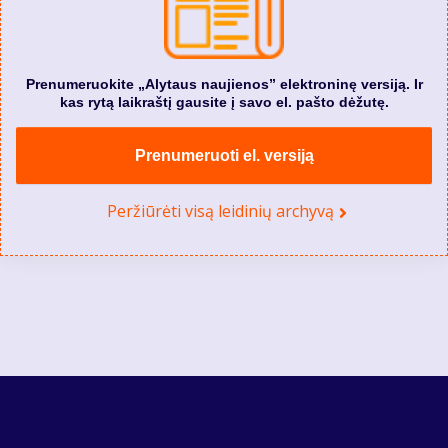
Prenumeruokite „Alytaus naujienos” elektroninę versiją. Ir
kas rytą laikraštį gausite į savo el. pašto dėžutę.
Prenumeruoti el. versiją
Peržiūrėti visą leidinių archyvą