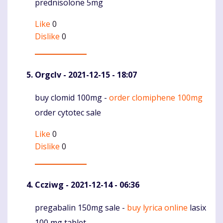
prednisolone 5mg
Like
0
Dislike
0
Orgclv
- 2021-12-15 - 18:07
buy clomid 100mg -
order clomiphene 100mg
Komentaras
order cytotec sale
Like
0
Dislike
0
Ccziwg
- 2021-12-14 - 06:36
pregabalin 150mg sale -
buy lyrica online
lasix
Komentaras
100 mg tablet