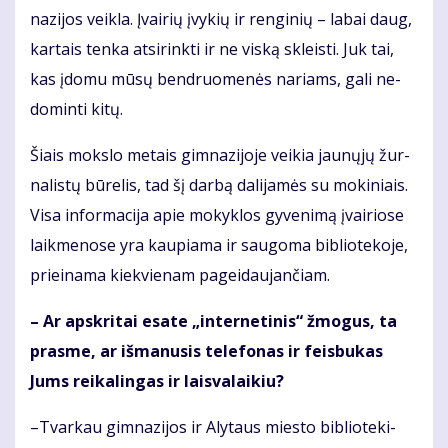
na­zi­jos veik­la. Įvai­rių įvy­kių ir ren­gi­nių – la­bai daug,
kar­tais ten­ka at­si­rink­ti ir ne vis­ką skleis­ti. Juk tai,
kas įdo­mu mū­sų ben­druo­me­nės na­riams, ga­li ne­
do­min­ti ki­tų.
Šiais moks­lo me­tais gim­na­zi­jo­je vei­kia jau­nų­jų žur­
na­lis­tų bū­re­lis, tad šį dar­bą da­li­ja­mės su mo­ki­niais.
Vi­sa in­for­ma­ci­ja apie mo­kyk­los gy­ve­ni­mą įvai­rio­se
laik­me­no­se yra kau­pia­ma ir sau­go­ma bib­lio­te­ko­je,
pri­ei­na­ma kiek­vie­nam pa­gei­dau­jan­čiam.
– Ar ap­skri­tai esa­te „in­ter­ne­ti­nis“ žmo­gus, ta
pras­me, ar iš­ma­nu­sis te­le­fo­nas ir feis­bu­kas
Jums rei­ka­lin­gas ir lais­va­lai­kiu?
–Tvar­kau gim­na­zi­jos ir Aly­taus mies­to bib­lio­te­ki­