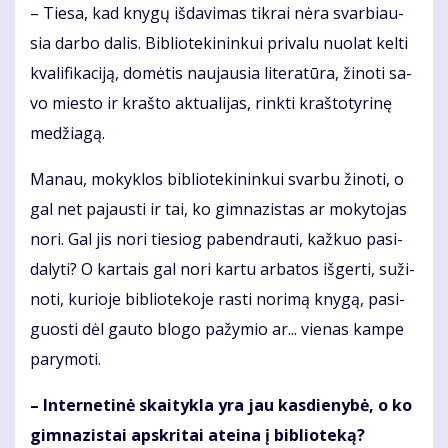
– Tie­sa, kad kny­gų iš­da­vi­mas tik­rai nė­ra svar­biau­
sia dar­bo da­lis. Bib­lio­te­ki­nin­kui pri­va­lu nuo­lat kel­ti
kva­li­fi­ka­ci­ją, do­mė­tis nau­jau­sia li­te­ra­tū­ra, ži­no­ti sa­
vo mies­to ir kraš­to ak­tu­a­li­jas, rink­ti kraš­to­ty­ri­nę
me­džia­gą.
Ma­nau, mo­kyk­los bib­lio­te­ki­nin­kui svar­bu ži­no­ti, o
gal net pa­jaus­ti ir tai, ko gim­na­zis­tas ar mo­ky­to­jas
no­ri. Gal jis no­ri tie­siog pa­ben­drau­ti, kaž­kuo pa­si­
da­ly­ti? O kar­tais gal no­ri kar­tu ar­ba­tos iš­ger­ti, su­ži­
no­ti, ku­rio­je bib­lio­te­ko­je ras­ti no­ri­mą kny­gą, pa­si­
guos­ti dėl gau­to blo­go pa­žy­mio ar... vie­nas kam­pe
pa­ry­mo­ti.
– In­ter­ne­ti­nė skai­tyk­la yra jau kas­die­ny­bė, o ko
gim­na­zis­tai ap­skri­tai at­ei­na į bib­lio­te­ką?