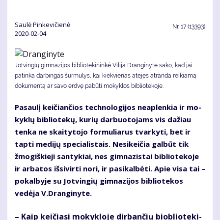
Saulė Pinkevičienė
Nr.
17 (13393)
2020-02-04
Jotvingių gimnazijos bibliotekininkė Vilija Dranginytė sako, kad jai
patinka darbingas šurmulys, kai kiekvienas atėjęs atranda reikiamą
dokumentą ar savo erdvę pabūti mokyklos bibliotekoje.
Pa­sau­lį kei­čian­čios tech­no­lo­gi­jos ne­ap­len­kia ir mo­
kyk­lų bib­lio­te­kų, ku­rių dar­buo­to­jams vis da­žiau
ten­ka ne skai­ty­to­jo for­mu­lia­rus tvar­ky­ti, bet ir
tap­ti me­di­jų spe­cia­lis­tais. Ne­si­kei­čia gal­būt tik
žmo­giš­kie­ji san­ty­kiai, nes gim­na­zis­tai bib­lio­te­ko­je
ir ar­ba­tos iš­si­vir­ti no­ri, ir pa­si­kal­bė­ti. Apie vi­sa tai –
po­kal­by­je su Jot­vin­gių gim­na­zi­jos bib­lio­te­kos
vedėja V.Dran­gi­ny­te.
– Kaip kei­čia­si mo­kyk­lo­je dir­ban­čių biob­lio­te­ki­