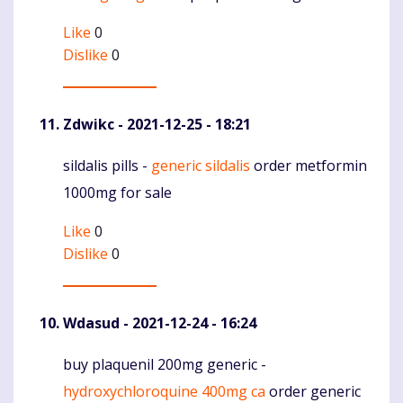
Like
0
Dislike
0
Zdwikc
- 2021-12-25 - 18:21
sildalis pills -
generic sildalis
order metformin
Komentaras
1000mg for sale
Like
0
Dislike
0
Wdasud
- 2021-12-24 - 16:24
buy plaquenil 200mg generic -
Komentaras
hydroxychloroquine 400mg ca
order generic