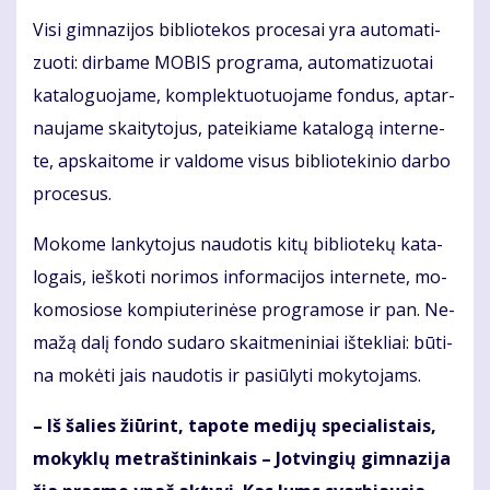
Vi­si gim­na­zi­jos bib­lio­te­kos pro­ce­sai yra au­to­ma­ti­
zuo­ti: dir­ba­me MO­BIS pro­gra­ma, au­to­ma­ti­zuo­tai
ka­ta­lo­guo­ja­me, kom­plek­tuo­tuo­ja­me fon­dus, ap­tar­
nau­ja­me skai­ty­to­jus, pa­tei­kia­me ka­ta­lo­gą in­ter­ne­
te, ap­skai­to­me ir val­do­me vi­sus bib­lio­te­ki­nio dar­bo
pro­ce­sus.
Mo­ko­me lan­ky­to­jus nau­do­tis ki­tų bib­lio­te­kų ka­ta­
lo­gais, ieš­ko­ti no­ri­mos in­for­ma­ci­jos in­ter­ne­te, mo­
ko­mo­sio­se kom­piu­te­ri­nė­se pro­gra­mo­se ir pan. Ne­
ma­žą da­lį fon­do su­da­ro skait­me­ni­niai iš­tek­liai: bū­ti­
na mo­kė­ti jais nau­do­tis ir pa­siū­ly­ti mo­ky­to­jams.
– Iš ša­lies žiū­rint, ta­po­te me­di­jų spe­cia­lis­tais,
mo­kyk­lų met­raš­ti­nin­kais – Jot­vin­gių gim­na­zi­ja