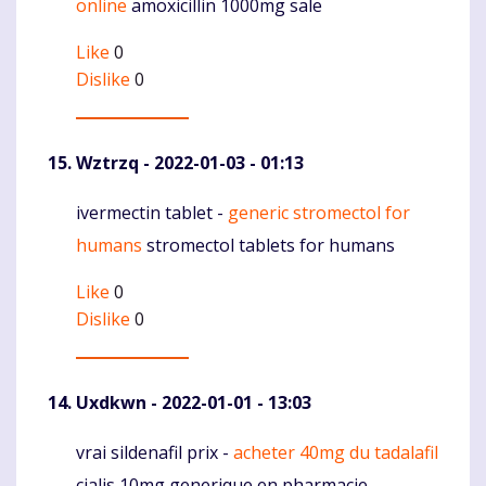
online
amoxicillin 1000mg sale
Like
0
Dislike
0
Wztrzq
- 2022-01-03 - 01:13
ivermectin tablet -
generic stromectol for
Komentaras
humans
stromectol tablets for humans
Like
0
Dislike
0
Uxdkwn
- 2022-01-01 - 13:03
vrai sildenafil prix -
acheter 40mg du tadalafil
Komentaras
cialis 10mg generique en pharmacie