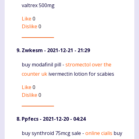
valtrex 500mg
Like
0
Dislike
0
Zwkesm
- 2021-12-21 - 21:29
buy modafinil pill -
stromectol over the
Komentaras
counter uk
ivermectin lotion for scabies
Like
0
Dislike
0
Ppfecs
- 2021-12-20 - 04:24
buy synthroid 75mcg sale -
online cialis
buy
Komentaras