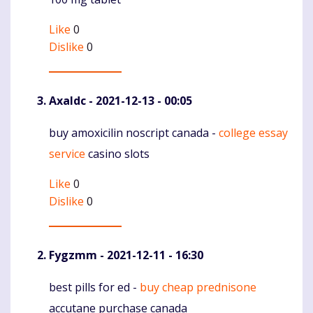
Like
0
Dislike
0
Axaldc
- 2021-12-13 - 00:05
buy amoxicilin noscript canada -
college essay
Komentaras
service
casino slots
Like
0
Dislike
0
Fygzmm
- 2021-12-11 - 16:30
best pills for ed -
buy cheap prednisone
Komentaras
accutane purchase canada