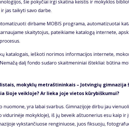
­lo­gi­jos, šie po­ky­čiai ir­gi ska­ti­na keis­tis ir mo­kyk­los bib­lio­
r jas tai­ky­ti sa­vo dar­be.
u­to­ma­ti­zuo­ti: dir­ba­me MO­BIS pro­gra­ma, au­to­ma­ti­zuo­tai ka­t
nau­ja­me skai­ty­to­jus, pa­tei­kia­me ka­ta­lo­gą in­ter­ne­te, ap­sk
 pro­ce­sus.
kų ka­ta­lo­gais, ieš­ko­ti no­ri­mos in­for­ma­ci­jos in­ter­ne­te, mo­k
e­ma­žą da­lį fon­do su­da­ro skait­me­ni­niai iš­tek­liai: bū­ti­na mo­
­lis­tais, mo­kyk­lų met­raš­ti­nin­kais – Jot­vin­gių gim­na­zi­ja 
 šio­je veik­lo­je? Ar lie­ka jo­je vie­tos kū­ry­biš­ku­mui?
no nuo­mo­ne, yra la­bai svar­bus. Gim­na­zi­jo­je dir­bu jau vie­nuo­li
 vi­du­ri­nė­je mo­kyk­lo­je), iš jų be­veik aš­tuo­ne­rius esu kaip ir į
a­zi­jo­je vyks­tan­čiuo­se ren­gi­niuo­se, juos fik­suo­ju, fo­to­gra­fuo