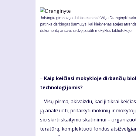
Jotvingių gimnazijos bibliotekininkė Vilija Dranginytė sako
patinka darbingas šurmulys, kai kiekvienas atėjęs atrand
dokumentą ar savo erdvę pabūti mokyklos bibliotekoje.
– Kaip kei­čia­si mo­kyk­lo­je dir­ban­čių biob­
tech­no­lo­gi­jo­mis?
– Vi­sų pir­ma, aki­vaiz­du, kad ji tik­rai kei­čia­s
ją ana­li­zuo­ti, pri­tai­ky­ti mo­ki­nių ir mo­ky­
sio skir­ti skai­ty­mo ska­ti­ni­mui – or­ga­ni­zuo­t
te­ra­tū­rą, kom­plek­tuo­ti fon­dus at­si­žvel­gia