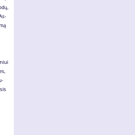
o­dų,
 As­
a­mą
­niui
es,
u­
­sis