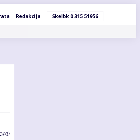
ndinė
rata
Redakcija
Skelbk 0 315 51956
cija
3393)