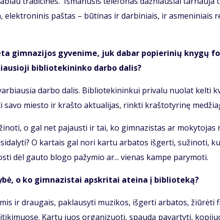
a­biau tra­di­ci­nes. Iš­ma­nu­sis te­le­fo­nas daž­niau­siai tar­nau­ja t
a, elek­tro­ni­nis pa­štas – bū­ti­nas ir dar­bi­niais, ir as­me­ni­niais r
e­ta gim­na­zi­jos gy­ve­ni­me, juk da­bar po­pie­ri­nių kny­gų f
u­sio­ji bib­lio­te­ki­nin­ko dar­bo da­lis?
­biau­sia dar­bo da­lis. Bib­lio­te­ki­nin­kui pri­va­lu nuo­lat kel­ti kv
o­ti sa­vo mies­to ir kraš­to ak­tu­a­li­jas, rink­ti kraš­to­ty­ri­nę me­džia
­no­ti, o gal net pa­jaus­ti ir tai, ko gim­na­zis­tas ar mo­ky­to­jas n
­da­ly­ti? O kar­tais gal no­ri kar­tu ar­ba­tos iš­ger­ti, su­ži­no­ti, ku
guos­ti dėl gau­to blo­go pa­žy­mio ar... vie­nas kam­pe pa­ry­mo­ti.
­bė, o ko gim­na­zis­tai ap­skri­tai at­ei­na į bib­lio­te­ką?
­mis ir drau­gais, pa­klau­sy­ti mu­zi­kos, iš­ger­ti ar­ba­tos, žiū­rė­ti f
­ti­ki­muo­se. Kar­tu juos or­ga­ni­zuo­ti, spau­dą pa­var­ty­ti, ko­pi­juo