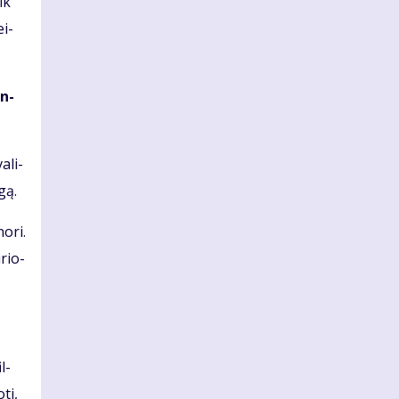
ik
ei­
on­
a­li­
­gą.
o­ri.
­rio­
il­
­ti,