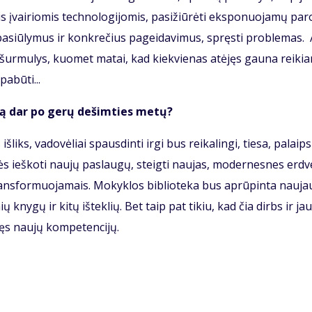
įvai­rio­mis tech­no­lo­gi­jo­mis, pa­si­žiū­rė­ti eks­po­nuo­ja­mų pa­r
rius pa­siū­ly­mus ir kon­kre­čius pa­gei­da­vi­mus, spręs­ti pro­ble­mas.
s šur­mu­lys, kuo­met ma­tai, kad kiek­vie­nas at­ėjęs gau­na rei­ki
a­bū­ti...
­ką dar po ge­rų de­šim­ties me­tų?
ks, va­do­vė­liai spaus­din­ti ir­gi bus rei­ka­lin­gi, tie­sa, pa­laips
kės ieš­ko­ti nau­jų pa­slau­gų, steig­ti nau­jas, mo­der­nes­nes erd­v
trans­for­muo­ja­mais. Mo­kyk­los bib­lio­te­ka bus ap­rū­pin­ta nau­ja
ių kny­gų ir ki­tų iš­tek­lių. Bet taip pat ti­kiu, kad čia dirbs ir jau
­jęs nau­jų kom­pe­ten­ci­jų.