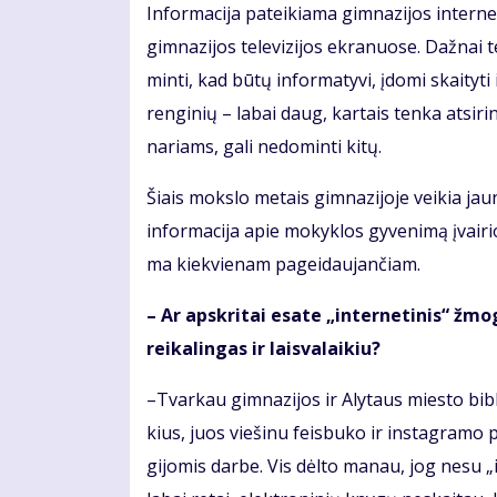
In­for­ma­ci­ja pa­tei­kia­ma gim­na­zi­jos in­ter­ne­t
gim­na­zi­jos te­le­vi­zi­jos ek­ra­nuo­se. Daž­nai 
min­ti, kad bū­tų in­for­ma­ty­vi, įdo­mi skai­ty­ti 
ren­gi­nių – la­bai daug, kar­tais ten­ka at­si­r
na­riams, ga­li ne­do­min­ti ki­tų.
Šiais moks­lo me­tais gim­na­zi­jo­je vei­kia jau­n
in­for­ma­ci­ja apie mo­kyk­los gy­ve­ni­mą įvai­r
ma kiek­vie­nam pa­gei­dau­jan­čiam.
– Ar ap­skri­tai esa­te „in­ter­ne­ti­nis“ žmo
rei­ka­lin­gas ir lais­va­lai­kiu?
–Tvar­kau gim­na­zi­jos ir Aly­taus mies­to bib­lio
kius, juos vie­ši­nu feis­bu­ko ir ins­tag­ra­mo p
gi­jo­mis dar­be. Vis dėl­to ma­nau, jog ne­su „i