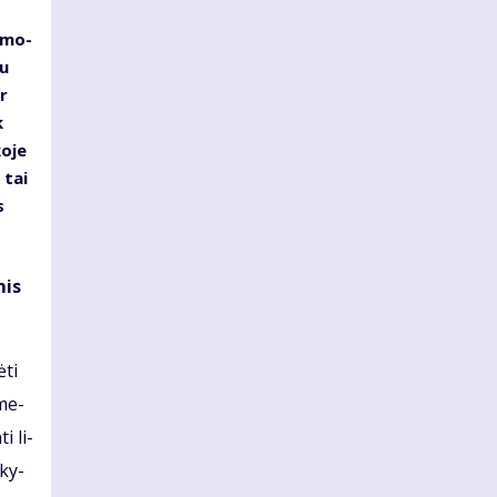
r mo­
au
ir
k
o­je
a tai
s
mis
­ti
­me­
ti li­
­ky­