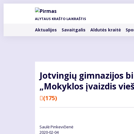
Pereiti
į
pagrindinį
ALYTAUS KRAŠTO LAIKRAŠTIS
turinį
Rubrikos
Aktualijos
Savaitgalis
Aldutės kraitė
Spo
Jot­vin­gių gim­na­zi­jos bib
„Mo­kyk­los įvaiz­dis vie­š
(175)
Saulė Pinkevičienė
2020-02-04