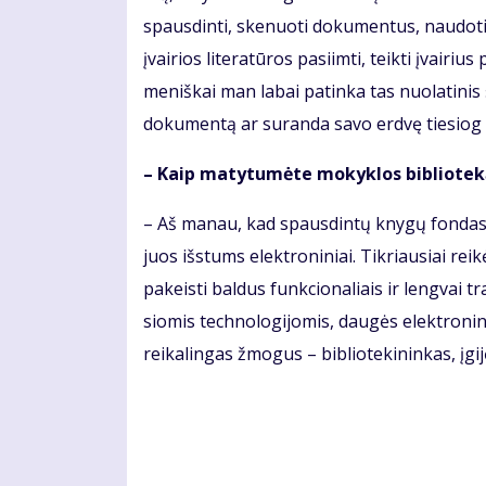
spaus­din­ti, ske­nuo­ti do­ku­men­tus, nau­do­tis 
įvai­rios li­te­ra­tū­ros pa­si­im­ti, teik­ti įvai­
me­niš­kai man la­bai pa­tin­ka tas nuo­la­ti­ni
do­ku­men­tą ar su­ran­da sa­vo erd­vę tie­siog p
– Kaip ma­ty­tu­mė­te mo­kyk­los bib­lio­te
– Aš ma­nau, kad spaus­din­tų kny­gų fon­das iš­li
juos iš­stums elek­tro­ni­niai. Tik­riau­siai rei­
pa­keis­ti bal­dus funk­cio­na­liais ir leng­vai 
sio­mis tech­no­lo­gi­jo­mis, dau­gės elek­tro­ni­n
rei­ka­lin­gas žmo­gus – bib­lio­te­ki­nin­kas, įgi