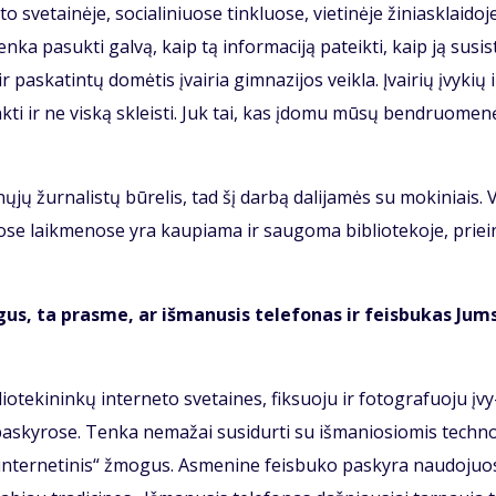
o sve­tai­nė­je, so­cia­li­niuo­se tin­kluo­se, vie­ti­nė­je ži­niask­lai­do­j
ten­ka pa­suk­ti gal­vą, kaip tą in­for­ma­ci­ją pa­teik­ti, kaip ją su­si­
ir pa­ska­tin­tų do­mė­tis įvai­ria gim­na­zi­jos veik­la. Įvai­rių įvy­kių 
ink­ti ir ne vis­ką skleis­ti. Juk tai, kas įdo­mu mū­sų ben­druo­me­
ų­jų žur­na­lis­tų bū­re­lis, tad šį dar­bą da­li­ja­mės su mo­ki­niais. V
io­se laik­me­no­se yra kau­pia­ma ir sau­go­ma bib­lio­te­ko­je, pri­ei
­gus, ta pras­me, ar iš­ma­nu­sis te­le­fo­nas ir feis­bu­kas Jum
­te­ki­nin­kų in­ter­ne­to sve­tai­nes, fik­suo­ju ir fo­to­gra­fuo­ju įvy
a­sky­ro­se. Ten­ka ne­ma­žai su­si­dur­ti su iš­ma­nio­sio­mis tech­no
n­ter­ne­ti­nis“ žmo­gus. As­me­ni­ne feis­bu­ko pa­sky­ra nau­do­juo­