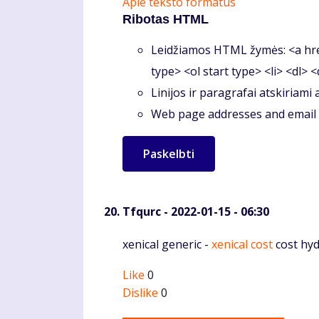
Apie teksto formatus
Ribotas HTML
Leidžiamos HTML žymės: <a hre
type> <ol start type> <li> <dl> 
Linijos ir paragrafai atskiriami
Web page addresses and email a
Tfqurc
- 2022-01-15 - 06:30
Komentaras
xenical generic -
xenical cost
cost hy
Like
0
Dislike
0