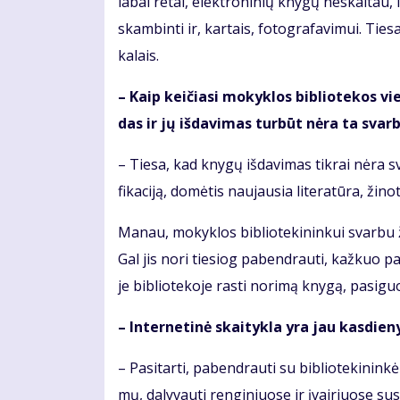
la­bai re­tai, elek­tro­ni­nių kny­gų ne­skai­tau, l
skam­bin­ti ir, kar­tais, fo­to­gra­fa­vi­mui. Tie­s
ka­lais.
– Kaip kei­čia­si mo­kyk­los bib­lio­te­kos vi
das ir jų iš­da­vi­mas tur­būt nė­ra ta svar­bia
– Tie­sa, kad kny­gų iš­da­vi­mas tik­rai nė­ra svar
fi­ka­ci­ją, do­mė­tis nau­jau­sia li­te­ra­tū­ra, ži­n
Ma­nau, mo­kyk­los bib­lio­te­ki­nin­kui svar­bu ži
Gal jis no­ri tie­siog pa­ben­drau­ti, kaž­kuo pa­si
je bib­lio­te­ko­je ras­ti no­ri­mą kny­gą, pa­si­
– In­ter­ne­ti­nė skai­tyk­la yra jau kas­die­ny
– Pa­si­tar­ti, pa­ben­drau­ti su bib­lio­te­ki­nin­kė
mų, da­ly­vau­ti ren­gi­niuo­se ir įvai­riuo­se su­si