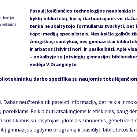
Pa­sau­lį kei­čian­čios tech­no­lo­gi­jos ne­ap­len­kia i
kyk­lų bib­lio­te­kų, ku­rių dar­buo­to­jams vis da­ži
, kad jai
a reikiamą
ten­ka ne skai­ty­to­jo for­mu­lia­rus tvar­ky­ti, bet 
tap­ti me­di­jų spe­cia­lis­tais. Ne­si­kei­čia gal­būt ti
žmo­giš­kie­ji san­ty­kiai, nes gim­na­zis­tai bib­lio­te­k
ir ar­ba­tos iš­si­vir­ti no­ri, ir pa­si­kal­bė­ti. Apie vi­s
– po­kal­by­je su Jot­vin­gių gim­na­zi­jos bib­lio­te­ko
vedėja V.Dran­gi­ny­te.
lio­te­ki­nin­kų dar­bo spe­ci­fi­ka su nau­jo­mis to­bu­lė­jan­čio­
i. Da­bar ne­už­ten­ka tik pa­teik­ti in­for­ma­ci­ją, bet rei­kia ir mo­kė
to­jų po­rei­kiams. Rei­kia bū­ti at­sa­kin­giems ir etiš­kiems, daug dė
i su­si­ti­ki­mus su ra­šy­to­jais, įdo­miais žmo­nė­mis, ge­bė­ti ver­tin­
nt į gim­na­zi­jos ug­dy­mo pro­gra­mą ir pa­siū­ly­ti bib­lio­te­kos lan