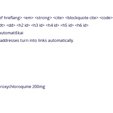
f hreflang> <em> <strong> <cite> <blockquote cite> <code>
<dt> <dd> <h2 id> <h3 id> <h4 id> <h5 id> <h6 id>
 automatiškai
ddresses turn into links automatically.
droxychloroquine 200mg