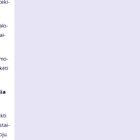
te­ki­
a­lo­
ai­
o­mo­
kė­ti
šia
k­ti
stai­
­ju.