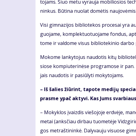
to­jams. Šiuo me­tu vy­rau­ja mo­bi­lio­sios tech­no
nin­kus. Bū­ti­na nuo­lat do­mė­tis nau­jo­vė­mis i
Vi­si gim­na­zi­jos bib­lio­te­kos pro­ce­sai yra a
guo­ja­me, kom­plek­tuo­tuo­ja­me fon­dus, ap­tar­
to­me ir val­do­me vi­sus bib­lio­te­ki­nio dar­bo
Mo­ko­me lan­ky­to­jus nau­do­tis ki­tų bib­lio­te­
sio­se kom­piu­te­ri­nė­se pro­gra­mo­se ir pan. N
jais nau­do­tis ir pa­siū­ly­ti mo­ky­to­jams.
– Iš ša­lies žiū­rint, ta­po­te me­di­jų spe­cia
pras­me ypač ak­ty­vi. Kas Jums svar­biau­sia
– Mo­kyk­los įvaiz­dis vie­šo­jo­je erd­vė­je, ma­
me­tai (anks­čiau dir­bau tuo­me­tė­je Vidz­gi­rio
gos met­raš­ti­nin­kė. Da­ly­vau­ju vi­suo­se gim­n