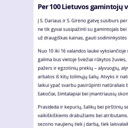
Per 100 Lietuvos gamintojų v
Į S. Dariaus ir S. Girėno gatvę susiburs pe
ne tik gyvai susipažinti su gamintojais bei s
už draugiškas kainas, gauti sodininkystės
Nuo 10 iki 16 valandos lauke vyksiančioje
galima bus vietoje šviežiai rūkytos žuvies
pažers ir egzotinių prekių – alyvuogių, aly
arbatos iš kitų tolimųjų šalių. Atvyks ir n
laikui ypač svarbu pasirūpinti natūraliais 
šakočiai, šimtalapiai bei įmantriausių skon
Prasideda ir kepurių, šalikų bei pirštinių
vaikiškiškiems drabužiams bei atributams.
sezono naujienų tiek į darbą, tiek laisvalai