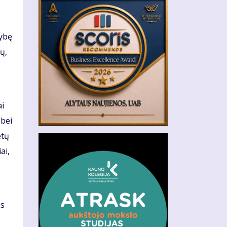
mybę
ų,
ai
 bei
etų
ai,
ns