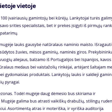
ietoje vietoje
r 100 įvairiausių gamintojų bei kūrėjų. Lankytojai turės gali
avo srities specialistais, bet ir prekes įsigyti iš pirmųjų rank
 patarimų.
 mugėje lauks gausybė natūralaus naminio maisto. Išragauti
, sūdytos žuvies, mėsos gaminių, naminės giros. Prekybinink
vuogių aliejaus, balzamo iš Portugalijos bei Ispanijos, kavos
atūralaus medaus bei vaistažolių rinkėjai, artėjant šaltajam m
bei gydomaisias produktais. Lankytojų lauks ir saldieji gamini
ių pyragai.
 sezonas. Todėl mugėje daug dėmesio bus skiriama ir
 Mugėje galima bus atrasti vaikiškų drabužių, stilingų rude
kiui. Asortimentą atras ir moteriška, ir vyriška auditorija.