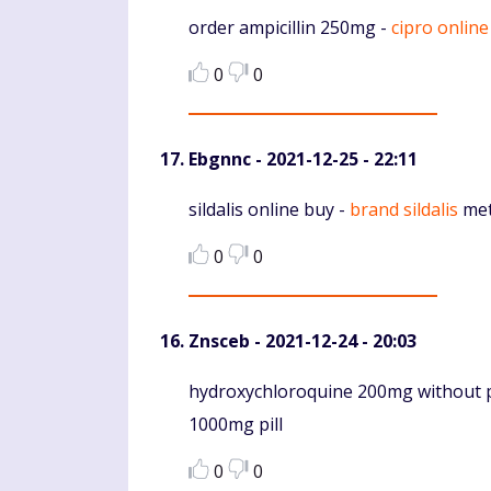
Komentaras
order ampicillin 250mg -
cipro online
0
0
Ebgnnc
- 2021-12-25 - 22:11
Komentaras
sildalis online buy -
brand sildalis
met
0
0
Znsceb
- 2021-12-24 - 20:03
Komentaras
hydroxychloroquine 200mg without p
1000mg pill
0
0