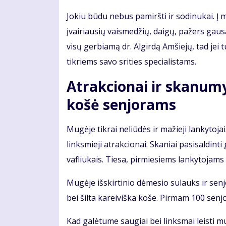
Jokiu būdu nebus pamiršti ir sodinukai. Į 
įvairiausių vaismedžių, daigų, pažers gaus
visų gerbiamą dr. Algirdą Amšiejų, tad jei 
tikriems savo srities specialistams.
Atrakcionai ir skanu
košė senjorams
Mugėje tikrai neliūdės ir mažieji lankytoja
linksmieji atrakcionai. Skaniai pasisaldint
vafliukais. Tiesa, pirmiesiems lankytoja
Mugėje išskirtinio dėmesio sulauks ir senj
bei šilta kareiviška koše. Pirmam 100 se
Kad galėtume saugiai bei linksmai leisti m