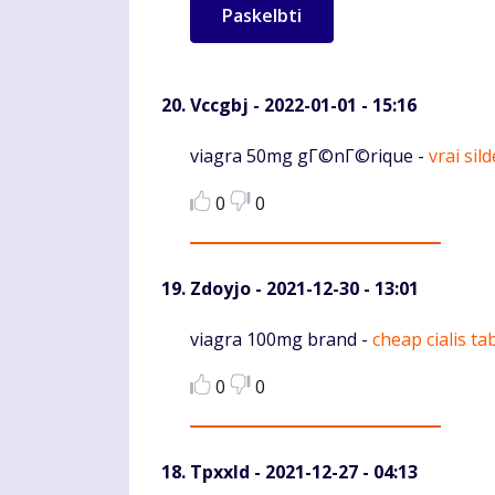
Vccgbj
- 2022-01-01 - 15:16
Komentaras
viagra 50mg gГ©nГ©rique -
vrai sil
0
0
Zdoyjo
- 2021-12-30 - 13:01
Komentaras
viagra 100mg brand -
cheap cialis ta
0
0
Tpxxld
- 2021-12-27 - 04:13