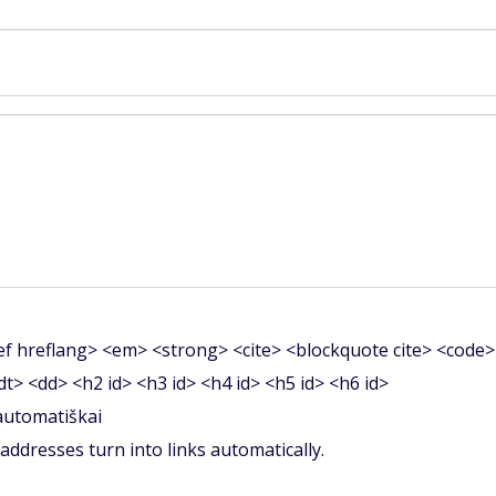
f hreflang> <em> <strong> <cite> <blockquote cite> <code>
<dt> <dd> <h2 id> <h3 id> <h4 id> <h5 id> <h6 id>
 automatiškai
ddresses turn into links automatically.