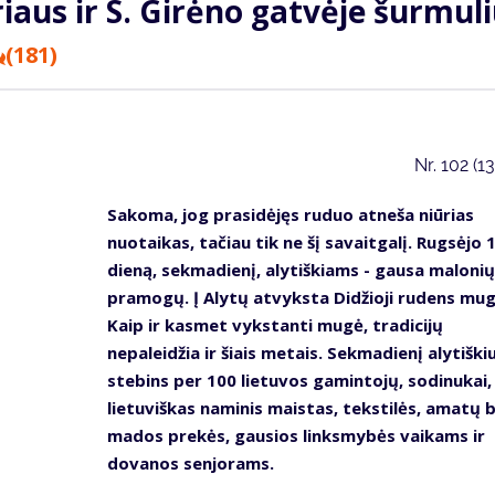
iaus ir S. Girėno gatvėje šurmul
(181)
Nr.
102 (1
Sakoma, jog prasidėjęs ruduo atneša niūrias
nuotaikas, tačiau tik ne šį savaitgalį. Rugsėjo 
dieną, sekmadienį, alytiškiams - gausa malonių
pramogų. Į Alytų atvyksta Didžioji rudens mug
Kaip ir kasmet vykstanti mugė, tradicijų
nepaleidžia ir šiais metais. Sekmadienį alytiški
stebins per 100 lietuvos gamintojų, sodinukai,
lietuviškas naminis maistas, tekstilės, amatų b
mados prekės, gausios linksmybės vaikams ir
dovanos senjorams.