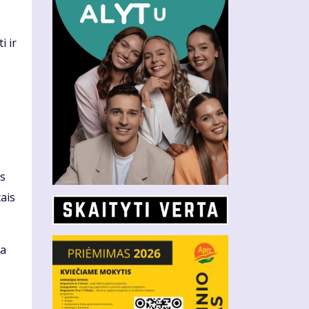
i ir
ks
tais
ia