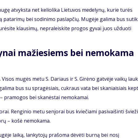
mugę atvyksta net keliolika Lietuvos medelynų, kurie turės
ą patarimų bei sodinimo paslapčių. Mugėje galima bus sutikt
turėsite klausimų, nepraleiskite progos gyvai juos užduoti
mynai mažiesiems bei nemokama
i. Visos mugės metu S. Dariaus ir S. Girėno gatvėje vaikų lau
i galima bus su spragėsiais, cukraus vata bei skaniaisiais kep
ms – pramogos bei skanėstai nemokamai.
orai. Renginio metu senjorai bus kviečiami pasivaišinti šviež
njorų – košė nemokama.
ugėje laiką, lankytojų prašoma dėvėti burną bei nosį