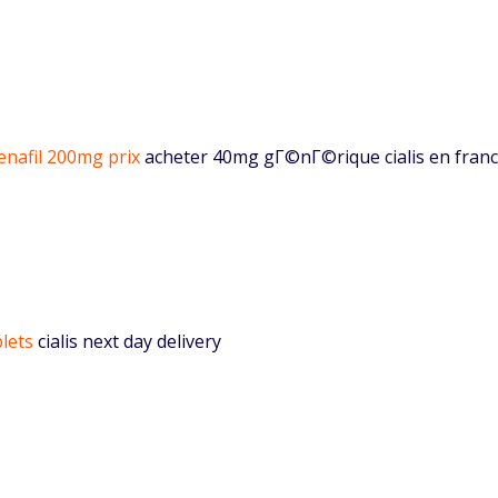
denafil 200mg prix
acheter 40mg gГ©nГ©rique cialis en fran
blets
cialis next day delivery