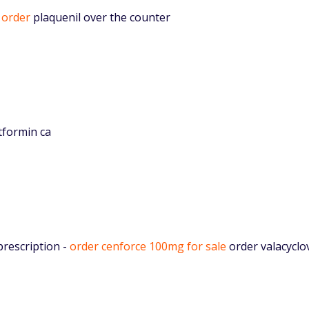
 order
plaquenil over the counter
formin ca
rescription -
order cenforce 100mg for sale
order valacyclov