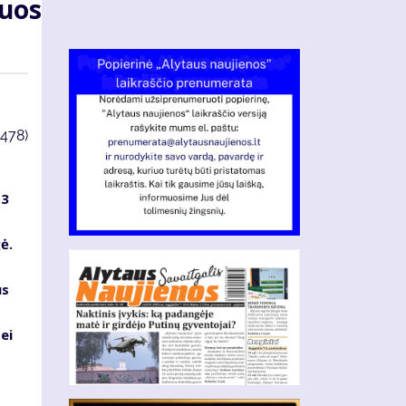
iuos
3478)
13
ė.
us
ei