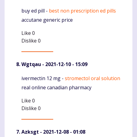
buy ed pill -
best non prescription ed pills
Komentaras
accutane generic price
Like
0
Dislike
0
Wgtqau
- 2021-12-10 - 15:09
ivermectin 12 mg -
stromectol oral solution
Komentaras
real online canadian pharmacy
Like
0
Dislike
0
Azksgt
- 2021-12-08 - 01:08