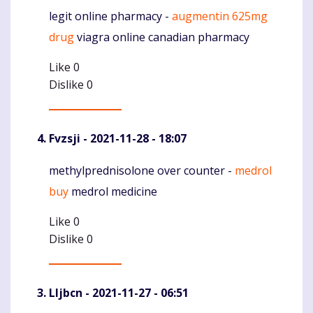
legit online pharmacy -
augmentin 625mg
Komentaras
drug
viagra online canadian pharmacy
Like
0
Dislike
0
Fvzsji
- 2021-11-28 - 18:07
methylprednisolone over counter -
medrol
Komentaras
buy
medrol medicine
Like
0
Dislike
0
Lljbcn
- 2021-11-27 - 06:51