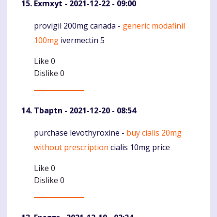
Exmxyt
- 2021-12-22 - 09:00
provigil 200mg canada -
generic modafinil
Komentaras
100mg
ivermectin 5
Like
0
Dislike
0
Tbaptn
- 2021-12-20 - 08:54
purchase levothyroxine -
buy cialis 20mg
Komentaras
without prescription
cialis 10mg price
Like
0
Dislike
0