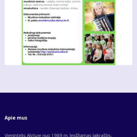
Apie mus
Vienintelis Alytuje nuo 1989 m. leidžiamas laikraštis,