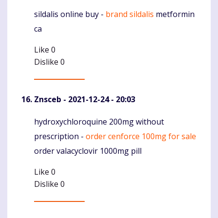
sildalis online buy -
brand sildalis
metformin
Komentaras
ca
Like
0
Dislike
0
Znsceb
- 2021-12-24 - 20:03
hydroxychloroquine 200mg without
Komentaras
prescription -
order cenforce 100mg for sale
order valacyclovir 1000mg pill
Like
0
Dislike
0