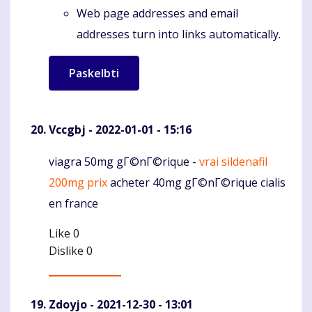
Web page addresses and email
addresses turn into links automatically.
Vccgbj
- 2022-01-01 - 15:16
viagra 50mg gГ©nГ©rique -
vrai sildenafil
Komentaras
200mg prix
acheter 40mg gГ©nГ©rique cialis
en france
Like
0
Dislike
0
Zdoyjo
- 2021-12-30 - 13:01