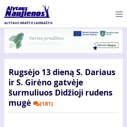
Pereiti
į
pagrindinį
ALYTAUS KRAŠTO LAIKRAŠTIS
turinį
Rugsėjo 13 dieną S. Dariaus
ir S. Girėno gatvėje
šurmuliuos Didžioji rudens
mugė
(181)