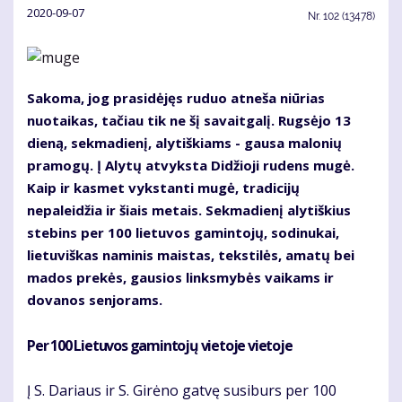
2020-09-07
Nr.
102 (13478)
Sakoma, jog prasidėjęs ruduo atneša niūrias
nuotaikas, tačiau tik ne šį savaitgalį. Rugsėjo 13
dieną, sekmadienį, alytiškiams - gausa malonių
pramogų. Į Alytų atvyksta Didžioji rudens mugė.
Kaip ir kasmet vykstanti mugė, tradicijų
nepaleidžia ir šiais metais. Sekmadienį alytiškius
stebins per 100 lietuvos gamintojų, sodinukai,
lietuviškas naminis maistas, tekstilės, amatų bei
mados prekės, gausios linksmybės vaikams ir
dovanos senjorams.
Per 100 Lietuvos gamintojų vietoje vietoje
Į S. Dariaus ir S. Girėno gatvę susiburs per 100