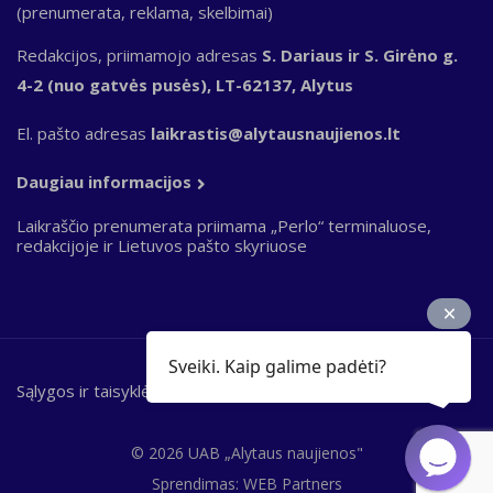
(prenumerata, reklama, skelbimai)
Redakcijos, priimamojo adresas
S. Dariaus ir S. Girėno g.
4-2 (nuo gatvės pusės), LT-62137, Alytus
El. pašto adresas
laikrastis@alytausnaujienos.lt
Daugiau informacijos
Laikraščio prenumerata priimama „Perlo“ terminaluose,
redakcijoje ir Lietuvos pašto skyriuose
Sveiki. Kaip galime padėti?
Sąlygos ir taisyklės
Bottom
footer
© 2026 UAB „Alytaus naujienos"
Sprendimas:
WEB Partners