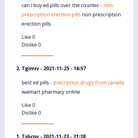
can i buy ed pills over the counter -
non
Komentaras
prescription erection pills
non prescription
erection pills
Like
0
Dislike
0
Tgimiv
- 2021-11-25 - 16:57
best ed pills -
precription drugs from canada
Komentaras
walmart pharmacy online
Like
0
Dislike
0
Tshcnv
- 2021-11-23 - 21:28