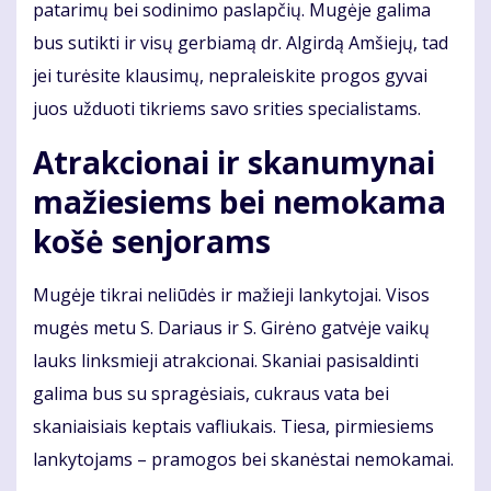
patarimų bei sodinimo paslapčių. Mugėje galima
bus sutikti ir visų gerbiamą dr. Algirdą Amšiejų, tad
jei turėsite klausimų, nepraleiskite progos gyvai
juos užduoti tikriems savo srities specialistams.
Atrakcionai ir skanumynai
mažiesiems bei nemokama
košė senjorams
Mugėje tikrai neliūdės ir mažieji lankytojai. Visos
mugės metu S. Dariaus ir S. Girėno gatvėje vaikų
lauks linksmieji atrakcionai. Skaniai pasisaldinti
galima bus su spragėsiais, cukraus vata bei
skaniaisiais keptais vafliukais. Tiesa, pirmiesiems
lankytojams – pramogos bei skanėstai nemokamai.