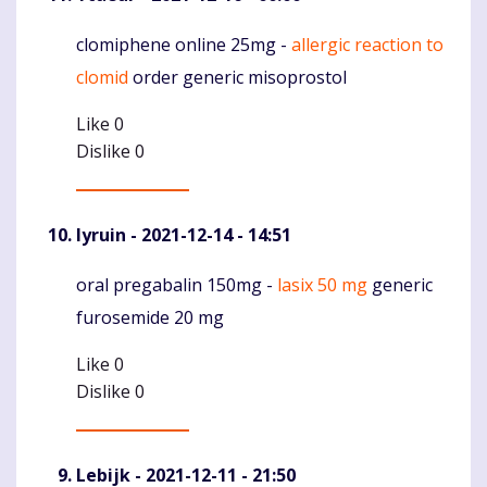
clomiphene online 25mg -
allergic reaction to
Komentaras
clomid
order generic misoprostol
Like
0
Dislike
0
Iyruin
- 2021-12-14 - 14:51
oral pregabalin 150mg -
lasix 50 mg
generic
Komentaras
furosemide 20 mg
Like
0
Dislike
0
Lebijk
- 2021-12-11 - 21:50