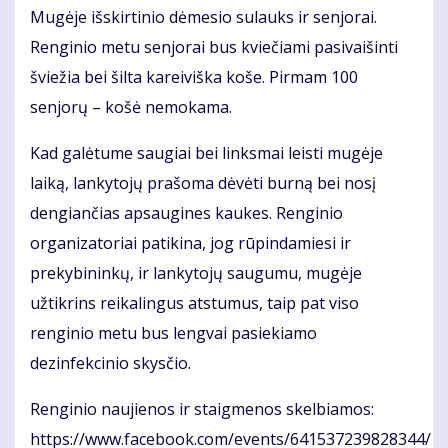
Mugėje išskirtinio dėmesio sulauks ir senjorai.
Renginio metu senjorai bus kviečiami pasivaišinti
šviežia bei šilta kareiviška koše. Pirmam 100
senjorų – košė nemokama.
Kad galėtume saugiai bei linksmai leisti mugėje
laiką, lankytojų prašoma dėvėti burną bei nosį
dengiančias apsaugines kaukes. Renginio
organizatoriai patikina, jog rūpindamiesi ir
prekybininkų, ir lankytojų saugumu, mugėje
užtikrins reikalingus atstumus, taip pat viso
renginio metu bus lengvai pasiekiamo
dezinfekcinio skysčio.
Renginio naujienos ir staigmenos skelbiamos:
https://www.facebook.com/events/641537239828344/