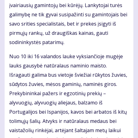
įvairiausių gamintojų bei kūrėjų. Lankytojai turės
galimybę ne tik gyvai susipažinti su gamintojais bei
savo srities specialistais, bet ir prekes įsigyti iš
pirmųjų rankų, už draugiškas kainas, gauti
sodininkystės patarimų.
Nuo 10 iki 16 valandos lauke vyksiančioje mugėje
lauks gausybė natūralaus naminio maisto.
Išragauti galima bus vietoje šviežiai rūkytos žuvies,
sūdytos žuvies, mėsos gaminių, naminės giros.
Prekybininkai pažers ir egzotinių prekių –
alyvuogių, alyvuogių aliejaus, balzamo iš
Portugalijos bei Ispanijos, kavos bei arbatos iš kitų
tolimųjų šalių. Atvyks ir natūralaus medaus bei
vaistažolių rinkėjai, artėjant šaltajam metų laikui