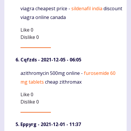
viagra cheapest price -
sildenafil india
discount
Komentaras
viagra online canada
Like
0
Dislike
0
Cqfzds
- 2021-12-05 - 06:05
azithromycin 500mg online -
furosemide 60
Komentaras
mg tablets
cheap zithromax
Like
0
Dislike
0
Eppyrg
- 2021-12-01 - 11:37