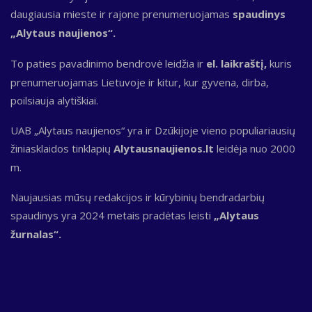
daugiausia mieste ir rajone prenumeruojamas
spaudinys
„Alytaus naujienos“.
To paties pavadinimo bendrovė leidžia ir
el. laikraštį,
kuris
prenumeruojamas Lietuvoje ir kitur, kur gyvena, dirba,
poilsiauja alytiškiai.
UAB „Alytaus naujienos“ yra ir Dzūkijoje vieno populiariausių
žiniasklaidos tinklapių
Alytausnaujienos.lt
leidėja nuo 2000
m.
Naujausias mūsų redakcijos ir kūrybinių bendradarbių
spaudinys yra 2024 metais pradėtas leisti
„Alytaus
žurnalas“.