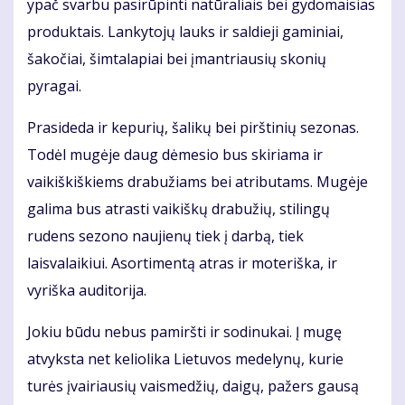
ypač svarbu pasirūpinti natūraliais bei gydomaisias
produktais. Lankytojų lauks ir saldieji gaminiai,
šakočiai, šimtalapiai bei įmantriausių skonių
pyragai.
Prasideda ir kepurių, šalikų bei pirštinių sezonas.
Todėl mugėje daug dėmesio bus skiriama ir
vaikiškiškiems drabužiams bei atributams. Mugėje
galima bus atrasti vaikiškų drabužių, stilingų
rudens sezono naujienų tiek į darbą, tiek
laisvalaikiui. Asortimentą atras ir moteriška, ir
vyriška auditorija.
Jokiu būdu nebus pamiršti ir sodinukai. Į mugę
atvyksta net keliolika Lietuvos medelynų, kurie
turės įvairiausių vaismedžių, daigų, pažers gausą