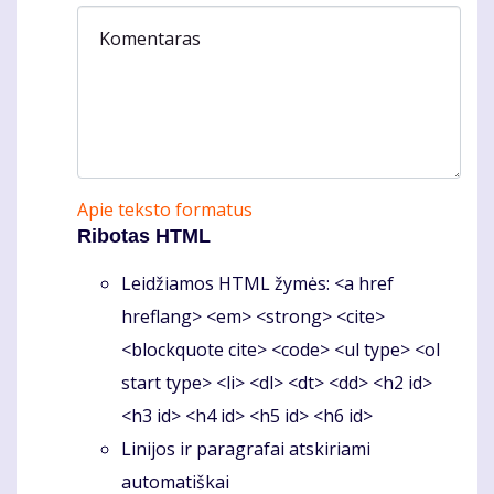
Komentaras
Apie teksto formatus
Ribotas HTML
Leidžiamos HTML žymės: <a href
hreflang> <em> <strong> <cite>
<blockquote cite> <code> <ul type> <ol
start type> <li> <dl> <dt> <dd> <h2 id>
<h3 id> <h4 id> <h5 id> <h6 id>
Linijos ir paragrafai atskiriami
automatiškai