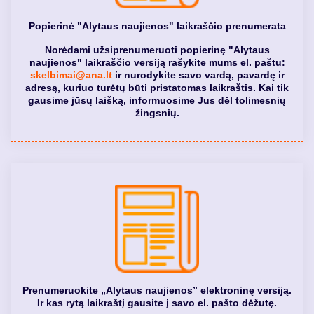
Popierinė "Alytaus naujienos" laikraščio prenumerata
Norėdami užsiprenumeruoti popierinę "Alytaus
naujienos" laikraščio versiją rašykite mums el. paštu:
skelbimai@ana.lt
ir nurodykite savo vardą, pavardę ir
adresą, kuriuo turėtų būti pristatomas laikraštis. Kai tik
gausime jūsų laišką, informuosime Jus dėl tolimesnių
žingsnių.
Prenumeruokite „Alytaus naujienos” elektroninę versiją.
Ir kas rytą laikraštį gausite į savo el. pašto dėžutę.