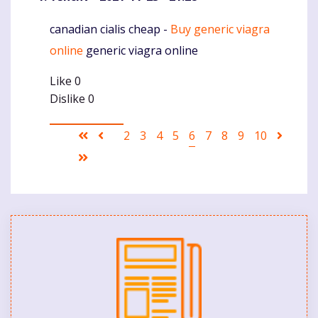
canadian cialis cheap -
Buy generic viagra
Komentaras
online
generic viagra online
Like
0
Dislike
0
Pagination
First
Ankstesnis
Puslapis
2
Puslapis
3
Puslapis
4
Puslapis
5
Current
6
Puslapis
7
Puslapis
8
Puslapis
9
Puslapis
10
Sekant
page
puslapis
page
puslap
Last
page