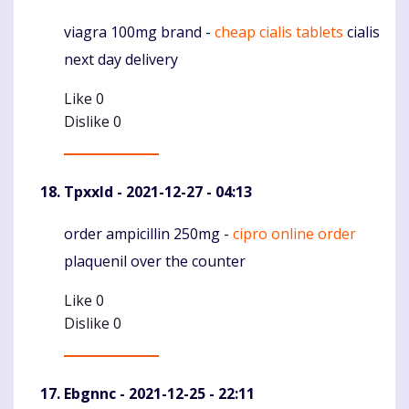
viagra 100mg brand -
cheap cialis tablets
cialis
Komentaras
next day delivery
Like
0
Dislike
0
Tpxxld
- 2021-12-27 - 04:13
order ampicillin 250mg -
cipro online order
Komentaras
plaquenil over the counter
Like
0
Dislike
0
Ebgnnc
- 2021-12-25 - 22:11