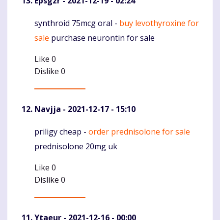
Epsgzr
- 2021-12-19 - 02:24
synthroid 75mcg oral -
buy levothyroxine for
Komentaras
sale
purchase neurontin for sale
Like
0
Dislike
0
Navjja
- 2021-12-17 - 15:10
priligy cheap -
order prednisolone for sale
Komentaras
prednisolone 20mg uk
Like
0
Dislike
0
Ytaeur
- 2021-12-16 - 00:00