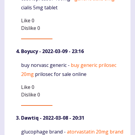
cialis 5mg tablet
Like
0
Dislike
0
Boyucy
- 2022-03-09 - 23:16
buy norvasc generic -
buy generic prilosec
Komentaras
20mg
prilosec for sale online
Like
0
Dislike
0
Dawtiq
- 2022-03-08 - 20:31
glucophage brand -
atorvastatin 20mg brand
Komentaras