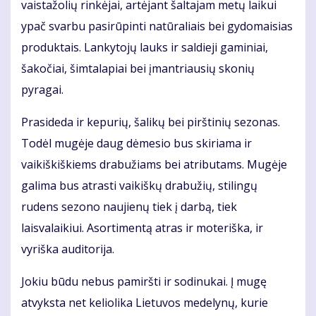
vaistažolių rinkėjai, artėjant šaltajam metų laikui
ypač svarbu pasirūpinti natūraliais bei gydomaisias
produktais. Lankytojų lauks ir saldieji gaminiai,
šakočiai, šimtalapiai bei įmantriausių skonių
pyragai.
Prasideda ir kepurių, šalikų bei pirštinių sezonas.
Todėl mugėje daug dėmesio bus skiriama ir
vaikiškiškiems drabužiams bei atributams. Mugėje
galima bus atrasti vaikiškų drabužių, stilingų
rudens sezono naujienų tiek į darbą, tiek
laisvalaikiui. Asortimentą atras ir moteriška, ir
vyriška auditorija.
Jokiu būdu nebus pamiršti ir sodinukai. Į mugę
atvyksta net keliolika Lietuvos medelynų, kurie