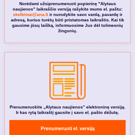
Norėdami užsiprenumeruoti popierinę "Alytaus
naujienos" laikraščio versiją rašykite mums el. paštu:
skelbimai@ana.lt
ir nurodykite savo vardą, pavardę ir
adresą, kuriuo turėtų būti pristatomas laikraštis. Kai tik
gausime jūsų laišką, informuosime Jus dėl tolimesnių
žingsnių.
Prenumeruokite „Alytaus naujienos” elektroninę versiją.
Ir kas rytą laikraštį gausite į savo el. pašto dėžutę.
Prenumeruoti el. versiją