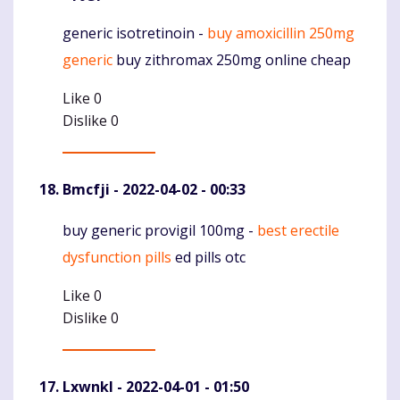
generic isotretinoin -
buy amoxicillin 250mg
Komentaras
generic
buy zithromax 250mg online cheap
Like
0
Dislike
0
Bmcfji
- 2022-04-02 - 00:33
buy generic provigil 100mg -
best erectile
Komentaras
dysfunction pills
ed pills otc
Like
0
Dislike
0
Lxwnkl
- 2022-04-01 - 01:50