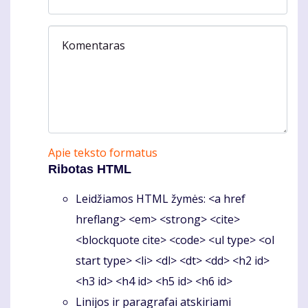
Komentaras
Apie teksto formatus
Ribotas HTML
Leidžiamos HTML žymės: <a href
hreflang> <em> <strong> <cite>
<blockquote cite> <code> <ul type> <ol
start type> <li> <dl> <dt> <dd> <h2 id>
<h3 id> <h4 id> <h5 id> <h6 id>
Linijos ir paragrafai atskiriami