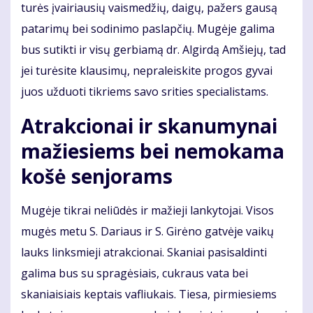
turės įvairiausių vaismedžių, daigų, pažers gausą
patarimų bei sodinimo paslapčių. Mugėje galima
bus sutikti ir visų gerbiamą dr. Algirdą Amšiejų, tad
jei turėsite klausimų, nepraleiskite progos gyvai
juos užduoti tikriems savo srities specialistams.
Atrakcionai ir skanumynai
mažiesiems bei nemokama
košė senjorams
Mugėje tikrai neliūdės ir mažieji lankytojai. Visos
mugės metu S. Dariaus ir S. Girėno gatvėje vaikų
lauks linksmieji atrakcionai. Skaniai pasisaldinti
galima bus su spragėsiais, cukraus vata bei
skaniaisiais keptais vafliukais. Tiesa, pirmiesiems