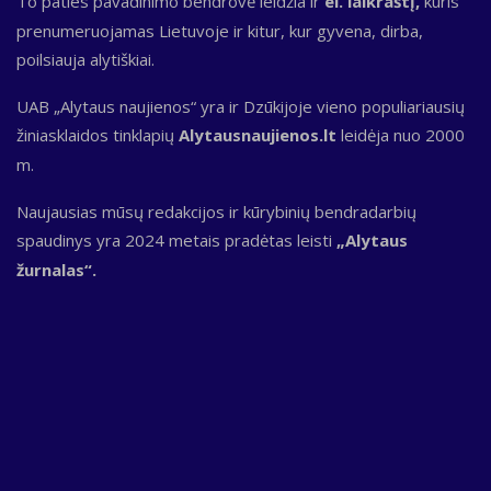
To paties pavadinimo bendrovė leidžia ir
el. laikraštį,
kuris
prenumeruojamas Lietuvoje ir kitur, kur gyvena, dirba,
poilsiauja alytiškiai.
UAB „Alytaus naujienos“ yra ir Dzūkijoje vieno populiariausių
žiniasklaidos tinklapių
Alytausnaujienos.lt
leidėja nuo 2000
m.
Naujausias mūsų redakcijos ir kūrybinių bendradarbių
spaudinys yra 2024 metais pradėtas leisti
„Alytaus
žurnalas“.