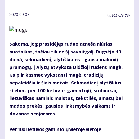
2020-09-07
Nr.
102 (13478)
Sakoma, jog prasidėjęs ruduo atneša niūrias
nuotaikas, tačiau tik ne šį savaitgalį. Rugsėjo 13
dieną, sekmadienį, alytiškiams - gausa malonių
pramogų. Į Alytų atvyksta Didžioji rudens mugė.
Kaip ir kasmet vykstanti mugė, tradicijų
nepaleidžia ir šiais metais. Sekmadienį alytiškius
stebins per 100 lietuvos gamintojų, sodinukai,
lietuviškas naminis maistas, tekstilės, amatų bei
mados prekės, gausios linksmybės vaikams ir
dovanos senjorams.
Per 100 Lietuvos gamintojų vietoje vietoje