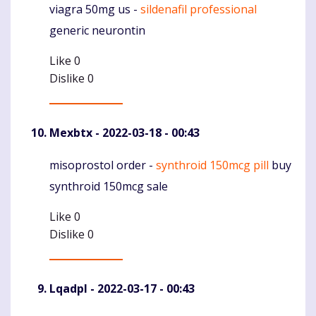
viagra 50mg us -
sildenafil professional
Komentaras
generic neurontin
Like
0
Dislike
0
Mexbtx
- 2022-03-18 - 00:43
misoprostol order -
synthroid 150mcg pill
buy
Komentaras
synthroid 150mcg sale
Like
0
Dislike
0
Lqadpl
- 2022-03-17 - 00:43