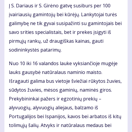
Į S. Dariaus ir S. Girėno gatvę susiburs per 100
įvairiausių gamintojų bei kūrėjų. Lankytojai turės
galimybę ne tik gyvai susipažinti su gamintojais bei
savo srities specialistais, bet ir prekes įsigyti iš
pirmųjų rankų, už draugiškas kainas, gauti
sodininkystės patarimų.
Nuo 10 iki 16 valandos lauke vyksiančioje mugėje
lauks gausybė natūralaus naminio maisto.
Išragauti galima bus vietoje šviežiai rūkytos žuvies,
sūdytos žuvies, mėsos gaminių, naminės giros.
Prekybininkai pažers ir egzotinių prekių –
alyvuogių, alyvuogių aliejaus, balzamo iš
Portugalijos bei Ispanijos, kavos bei arbatos iš kitų
tolimųjų šalių. Atvyks ir natūralaus medaus bei