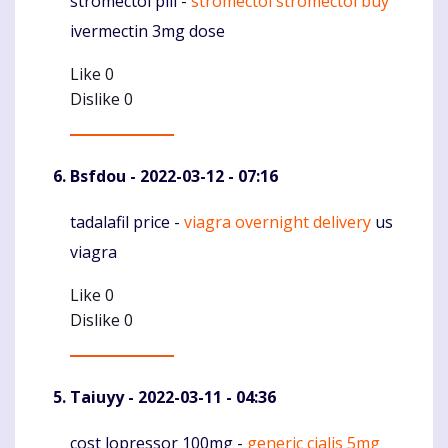
stromectol pill -
stromectol stromectol buy
Komentaras
ivermectin 3mg dose
Like
0
Dislike
0
Bsfdou
- 2022-03-12 - 07:16
tadalafil price -
viagra overnight delivery
us
Komentaras
viagra
Like
0
Dislike
0
Taiuyy
- 2022-03-11 - 04:36
cost lopressor 100mg -
generic cialis 5mg
Komentaras