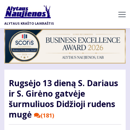
Pereiti
į
pagrindinį
ALYTAUS KRAŠTO LAIKRAŠTIS
turinį
Rugsėjo 13 dieną S. Dariaus
ir S. Girėno gatvėje
šurmuliuos Didžioji rudens
mugė
(181)