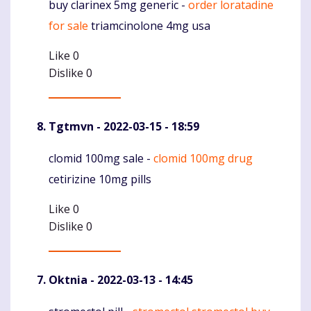
buy clarinex 5mg generic -
order loratadine
Komentaras
for sale
triamcinolone 4mg usa
Like
0
Dislike
0
Tgtmvn
- 2022-03-15 - 18:59
clomid 100mg sale -
clomid 100mg drug
Komentaras
cetirizine 10mg pills
Like
0
Dislike
0
Oktnia
- 2022-03-13 - 14:45