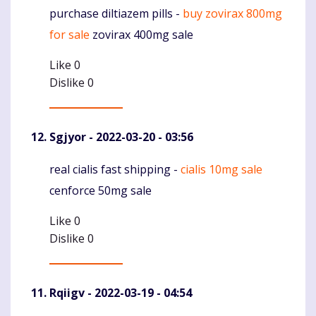
purchase diltiazem pills -
buy zovirax 800mg
Komentaras
for sale
zovirax 400mg sale
Like
0
Dislike
0
Sgjyor
- 2022-03-20 - 03:56
real cialis fast shipping -
cialis 10mg sale
Komentaras
cenforce 50mg sale
Like
0
Dislike
0
Rqiigv
- 2022-03-19 - 04:54