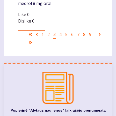
medrol 8 mg oral
Like
0
Dislike
0
Pagination
First
Ankstesnis
Puslapis
1
Puslapis
2
Current
3
Puslapis
4
Puslapis
5
Puslapis
6
Puslapis
7
Puslapis
8
Puslapis
9
Sekanti
page
puslapis
page
puslapi
Last
page
Popierinė "Alytaus naujienos" laikraščio prenumerata