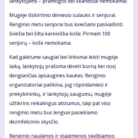
lankytojams – pramogos bei skanėstai nemokamai.
Mugėje išskirtinio dėmesio sulauks ir senjorai.
Renginio metu senjorai bus kviečiami pasivaišinti
šviežia bei šilta kareiviška koše. Pirmam 100
senjorų – košė nemokama.
Kad galėtume saugiai bei linksmai leisti mugėje
laiką, lankytojų prašoma dėvėti burną bei nosį
dengiančias apsaugines kaukes. Renginio
organizatoriai patikina, jog rūpindamiesi ir
prekybininkų, ir lankytojų saugumu, mugėje
užtikrins reikalingus atstumus, taip pat viso
renginio metu bus lengvai pasiekiamo
dezinfekcinio skysčio.
Renginio naujienos ir staigmenos skelbiamos: