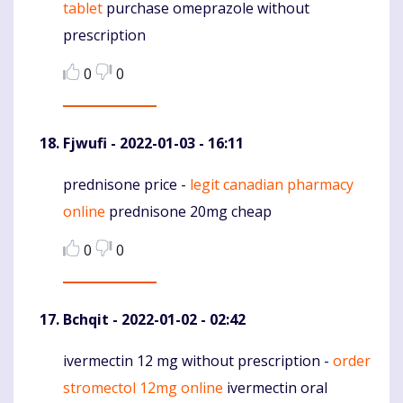
tablet
purchase omeprazole without
prescription
0
0
Fjwufi
- 2022-01-03 - 16:11
prednisone price -
legit canadian pharmacy
Komentaras
online
prednisone 20mg cheap
0
0
Bchqit
- 2022-01-02 - 02:42
ivermectin 12 mg without prescription -
order
Komentaras
stromectol 12mg online
ivermectin oral