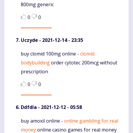
800mg generic
0
0
Uczyde
- 2021-12-14 - 23:35
buy clomid 100mg online -
clomid
Komentaras
bodybuilding
order cytotec 200mcg without
prescription
0
0
Ddfdla
- 2021-12-12 - 05:58
buy amoxil online -
online gambling for real
Komentaras
money
online casino games for real money