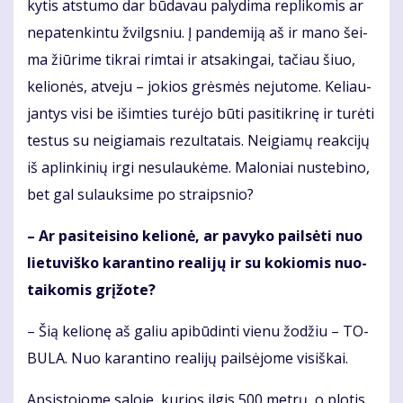
ky­tis at­stu­mo dar bū­da­vau pa­ly­di­ma re­pli­ko­mis ar
ne­pa­ten­kin­tu žvilgs­niu. Į pan­de­mi­ją aš ir ma­no šei­
ma žiū­ri­me tik­rai rim­tai ir at­sa­kin­gai, ta­čiau šiuo,
ke­lio­nės, at­ve­ju – jo­kios grės­mės ne­ju­to­me. Ke­liau­
jan­tys vi­si be iš­im­ties tu­rė­jo bū­ti pa­si­tik­ri­nę ir tu­rė­ti
tes­tus su ne­igia­mais re­zul­ta­tais. Ne­igia­mų re­ak­ci­jų
iš ap­lin­ki­nių ir­gi ne­su­lau­kė­me. Ma­lo­niai nu­ste­bi­no,
bet gal su­lauk­si­me po straips­nio?
– Ar pa­si­tei­si­no ke­lio­nė, ar pa­vy­ko pail­sė­ti nuo
lie­tu­viš­ko ka­ran­ti­no re­a­li­jų ir su ko­kio­mis nuo­
tai­ko­mis grį­žo­te?
– Šią ke­lio­nę aš ga­liu api­bū­din­ti vie­nu žo­džiu – TO­
BU­LA. Nuo ka­ran­ti­no re­a­li­jų pail­sė­jo­me vi­siš­kai.
Ap­si­sto­jo­me sa­lo­je, ku­rios il­gis 500 met­rų, o plo­tis