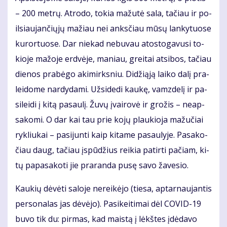
– 200 met­rų. At­ro­do, to­kia ma­žu­tė sa­la, ta­čiau ir po­
il­siau­jan­čių­jų ma­žiau nei anks­čiau mū­sų lan­ky­tuo­se
ku­ror­tuo­se. Dar nie­kad ne­bu­vau atos­to­ga­vu­si to­
kio­je ma­žo­je erd­vė­je, ma­niau, grei­tai at­si­bos, ta­čiau
die­nos pra­bė­go aki­mirks­niu. Di­dži­ą­ją lai­ko da­lį pra­
lei­do­me nar­dy­da­mi. Už­si­de­di kau­kę, vamz­de­lį ir pa­
si­lei­di į ki­tą pa­sau­lį. Žu­vų įvai­ro­vė ir gro­žis – ne­ap­
sa­ko­mi. O dar kai tau prie ko­jų plau­kio­ja ma­žu­čiai
ryk­liu­kai – pa­si­jun­ti kaip ki­ta­me pa­sau­ly­je. Pa­sa­ko­
čiau daug, ta­čiau įspū­džius rei­kia pa­tir­ti pa­čiam, ki­
tų pa­pa­sa­ko­ti jie pra­ran­da pu­sę sa­vo ža­ve­sio.
Kau­kių dė­vė­ti sa­lo­je ne­rei­kė­jo (tie­sa, ap­tar­nau­jan­tis
per­so­na­las jas dė­vė­jo). Pa­si­kei­ti­mai dėl CO­VID-19
bu­vo tik du: pir­mas, kad mais­tą į lėkš­tes įdė­da­vo