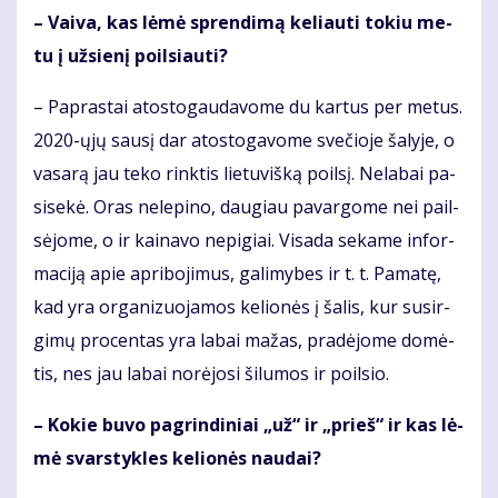
– Vai­va, kas lė­mė spren­di­mą ke­liau­ti to­kiu me­
tu į už­sie­nį po­il­siau­ti?
– Pa­pras­tai atos­to­gau­da­vo­me du kar­tus per me­tus.
2020-ųjų sau­sį dar atos­to­ga­vo­me sve­čio­je ša­ly­je, o
va­sa­rą jau te­ko rink­tis lie­tu­viš­ką po­il­sį. Ne­la­bai pa­
si­se­kė. Oras ne­le­pi­no, dau­giau pa­var­go­me nei pail­
sė­jo­me, o ir kai­na­vo ne­pi­giai. Vi­sa­da se­ka­me in­for­
ma­ci­ją apie ap­ri­bo­ji­mus, ga­li­my­bes ir t. t. Pa­ma­tę,
kad yra or­ga­ni­zuo­ja­mos ke­lio­nės į ša­lis, kur su­sir­
gi­mų pro­cen­tas yra la­bai ma­žas, pra­dė­jo­me do­mė­
tis, nes jau la­bai no­rė­jo­si ši­lu­mos ir po­il­sio.
– Ko­kie bu­vo pa­grin­di­niai „už“ ir „prieš“ ir kas lė­
mė svars­tyk­les ke­lio­nės nau­dai?