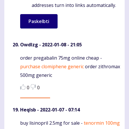
addresses turn into links automatically.
Owdlzg
- 2022-01-08 - 21:05
order pregabalin 75mg online cheap -
Komentaras
purchase clomiphene generic
order zithromax
500mg generic
0
0
Heqlsb
- 2022-01-07 - 07:14
buy lisinopril 2.5mg for sale -
tenormin 100mg
Komentaras