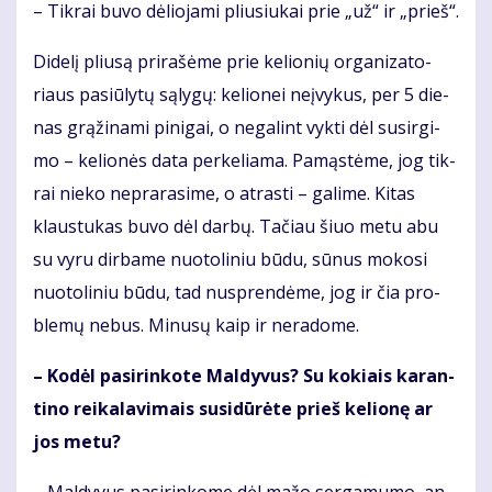
– Tik­rai bu­vo dė­lio­ja­mi pliu­siu­kai prie „už“ ir „prieš“.
Di­de­lį pliu­są pri­ra­šė­me prie ke­lio­nių or­ga­ni­za­to­
riaus pa­siū­ly­tų są­ly­gų: ke­lio­nei ne­įvy­kus, per 5 die­
nas grą­ži­na­mi pi­ni­gai, o ne­ga­lint vyk­ti dėl su­sir­gi­
mo – ke­lio­nės da­ta per­ke­lia­ma. Pa­mąs­tė­me, jog tik­
rai nie­ko ne­pra­ra­si­me, o at­ras­ti – ga­li­me. Ki­tas
klaus­tu­kas bu­vo dėl dar­bų. Ta­čiau šiuo me­tu abu
su vy­ru dir­ba­me nuo­to­li­niu bū­du, sū­nus mo­ko­si
nuo­to­li­niu bū­du, tad nu­spren­dė­me, jog ir čia pro­
ble­mų ne­bus. Mi­nu­sų kaip ir ne­ra­do­me.
– Ko­dėl pa­si­rin­ko­te Mal­dy­vus? Su ko­kiais ka­ran­
ti­no rei­ka­la­vi­mais su­si­dū­rė­te prieš ke­lio­nę ar
jos me­tu?