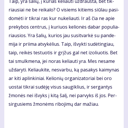
Taip, yra ša­lių, į ku­rias ke­liau­ti už­draus­ta, bet tik­
riau­siai ne be rei­ka­lo? O vi­siems ki­tiems siū­lau pa­si­
do­mė­ti ir tik­rai ras kur nu­ke­liau­ti. Ir aš čia ne apie
pre­ky­bos cen­trus, į ku­riuos ke­lio­nės da­bar po­pu­lia­
riau­sios. Yra ša­lių, ku­rios jau su­si­tvar­kė su pan­de­
mi­ja ir pri­ima at­vy­kė­lius. Taip, iš­vyk­ti su­dė­tin­giau,
taip, rei­kės te­stuo­tis ir grį­žus gal net izo­liuo­tis. Bet
tai smul­kme­na, jei no­ras ke­liau­ti yra. Mes ne­sa­me
už­da­ry­ti. Ke­liau­ki­te, ne­svar­bu, ką pa­sa­kys kai­my­nas
ar ki­ti ap­lin­ki­niai. Ke­lio­nių or­ga­ni­za­to­riai bei oro
uos­tai tik­rai su­dė­ję vi­sus sau­gik­lius, ir ser­gan­tys
žmo­nės nei iš­vyks į ki­tą ša­lį, nei par­vyks iš jos. Per­
sir­gu­siems žmo­nėms ri­bo­ji­mų dar ma­žiau.