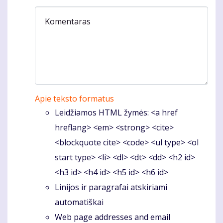
Komentaras
Apie teksto formatus
Leidžiamos HTML žymės: <a href
hreflang> <em> <strong> <cite>
<blockquote cite> <code> <ul type> <ol
start type> <li> <dl> <dt> <dd> <h2 id>
<h3 id> <h4 id> <h5 id> <h6 id>
Linijos ir paragrafai atskiriami
automatiškai
Web page addresses and email