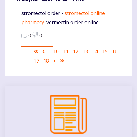
stromectol order -
stromectol online
Komentaras
pharmacy
ivermectin order online
0
0
Pagination
First
Ankstesnis
Puslapis
10
Puslapis
11
Puslapis
12
Puslapis
13
Current
14
Puslapis
15
Puslapis
16
page
puslapis
page
Puslapis
17
Puslapis
18
Sekantis
Last
puslapis
page