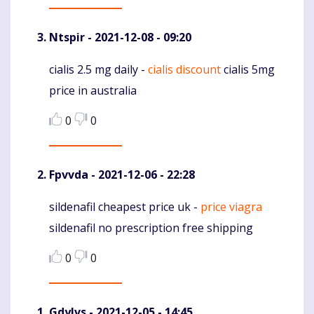
Ntspir
- 2021-12-08 - 09:20
cialis 2.5 mg daily -
cialis discount
cialis 5mg
Komentaras
price in australia
0
0
Fpvvda
- 2021-12-06 - 22:28
sildenafil cheapest price uk -
price viagra
Komentaras
sildenafil no prescription free shipping
0
0
Gdylvs
- 2021-12-05 - 14:45