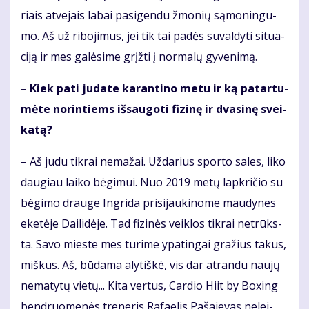
riais at­ve­jais la­bai pa­si­gen­du žmo­nių są­mo­nin­gu­
mo. Aš už ri­bo­ji­mus, jei tik tai pa­dės su­val­dy­ti si­tu­a­
ci­ją ir mes ga­lė­si­me grįž­ti į nor­ma­lų gy­ve­ni­mą.
– Kiek pa­ti ju­da­te ka­ran­ti­no me­tu ir ką pa­tar­tu­
mė­te no­rin­tiems iš­sau­go­ti fi­zi­nę ir dva­si­nę svei­
ka­tą?
– Aš ju­du tik­rai ne­ma­žai. Už­da­rius spor­to sa­les, li­ko
dau­giau lai­ko bė­gi­mui. Nuo 2019 me­tų lap­kri­čio su
bė­gi­mo drau­ge In­gri­da pri­si­jau­ki­no­me mau­dy­nes
eke­tė­je Dai­li­dė­je. Tad fi­zi­nės veik­los tik­rai ne­trūks­
ta. Sa­vo mies­te mes tu­ri­me ypa­tin­gai gra­žius ta­kus,
miš­kus. Aš, bū­da­ma aly­tiš­kė, vis dar at­ran­du nau­jų
ne­ma­ty­tų vie­tų... Ki­ta ver­tus, Car­dio Hi­it by Bo­xing
ben­druo­me­nės tre­ne­ris Ra­fa­e­lis Pa­ša­je­vas ne­lei­