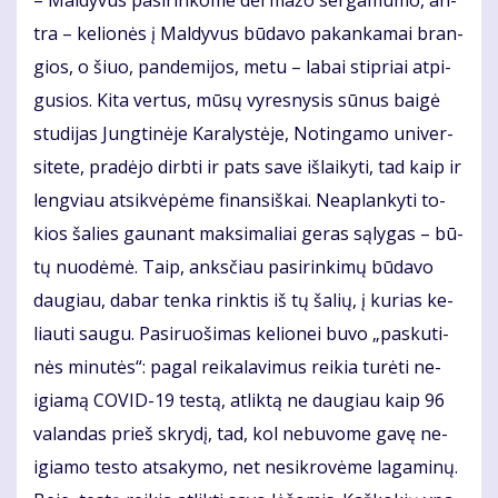
– Mal­dy­vus pa­si­rin­ko­me dėl ma­žo ser­ga­mu­mo, an­
tra – ke­lio­nės į Mal­dy­vus bū­da­vo pa­kan­ka­mai bran­
gios, o šiuo, pan­de­mi­jos, me­tu – la­bai stip­riai at­pi­
gu­sios. Ki­ta ver­tus, mū­sų vy­res­ny­sis sū­nus bai­gė
stu­di­jas Jung­ti­nė­je Ka­ra­lys­tė­je, No­tin­ga­mo uni­ver­
si­te­te, pra­dė­jo dirb­ti ir pats sa­ve iš­lai­ky­ti, tad kaip ir
leng­viau at­si­kvė­pė­me fi­nan­siš­kai. Ne­ap­lan­ky­ti to­
kios ša­lies gau­nant mak­si­ma­liai ge­ras są­ly­gas – bū­
tų nuo­dė­mė. Taip, anks­čiau pa­si­rin­ki­mų bū­da­vo
dau­giau, da­bar ten­ka rink­tis iš tų ša­lių, į ku­rias ke­
liau­ti sau­gu. Pa­si­ruo­ši­mas ke­lio­nei bu­vo „pas­ku­ti­
nės mi­nu­tės“: pa­gal rei­ka­la­vi­mus rei­kia tu­rė­ti ne­
igia­mą CO­VID-19 tes­tą, at­lik­tą ne dau­giau kaip 96
va­lan­das prieš skry­dį, tad, kol ne­bu­vo­me ga­vę ne­
igia­mo tes­to at­sa­ky­mo, net ne­si­kro­vė­me la­ga­mi­nų.