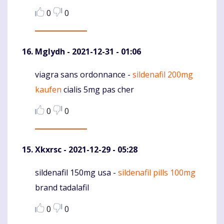
0
0
Mglydh
- 2021-12-31 - 01:06
viagra sans ordonnance -
sildenafil 200mg
Komentaras
kaufen
cialis 5mg pas cher
0
0
Xkxrsc
- 2021-12-29 - 05:28
sildenafil 150mg usa -
sildenafil pills 100mg
Komentaras
brand tadalafil
0
0