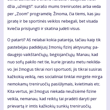
džia „už­mig­ti“: su­ra­šo mums tre­ni­ruo­tes ar­ba ve­da
per „Zo­om“ pro­gra­mė­lę. Ži­no­ma, čia tiems, kas jau
įpra­tę ir be spor­ti­nės veik­los ne­be­ga­li, bet vi­sa­da
kvie­čia pri­si­jung­ti ir ska­ti­na ju­dė­ti vi­sus.
O pa­tar­ti? Aš ne­la­bai ko­kia pa­ta­rė­ja, ta­čiau kaip tik
pa­ste­bė­jau pa­di­dė­ju­sį žmo­nių fi­zi­nį ak­ty­vu­mą: pa­
dau­gė­jo vaikš­tan­čių­jų, bė­gio­jan­čių­jų. Ma­nau, kad
nuo so­fų pa­ki­lo net tie, ku­rie įpras­tu me­tu ne­kil­da­
vo. Jei žmo­gus tik­rai no­ri spor­tuo­ti, jis tik­rai su­si­ras
kaž­ko­kią veik­lą, nes so­cia­li­niai tin­klai mir­gė­te mir­ga
ne­mo­ka­mų tre­ni­ruo­čių pa­siū­ly­mais, kvie­ti­mais etc.
Ki­ta ver­tus, jei žmo­gus nie­ka­da ne­už­si­ė­mė fi­zi­ne
veik­la, ne­ma­nau, kad reik­tų tai pra­dė­ti da­ry­ti per
prie­var­tą ir im­tis kaž­ko­kių sun­kių tre­ni­ruo­čių.