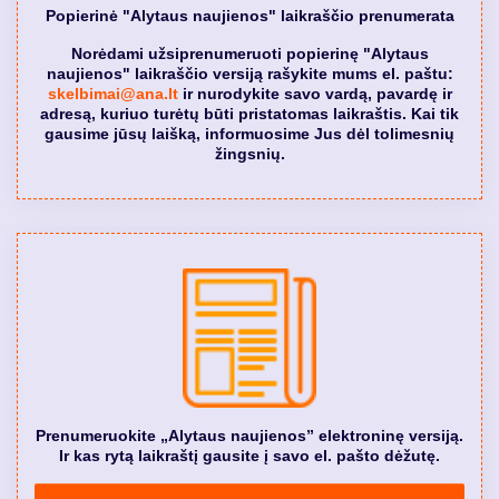
Popierinė "Alytaus naujienos" laikraščio prenumerata
Norėdami užsiprenumeruoti popierinę "Alytaus
naujienos" laikraščio versiją rašykite mums el. paštu:
skelbimai@ana.lt
ir nurodykite savo vardą, pavardę ir
adresą, kuriuo turėtų būti pristatomas laikraštis. Kai tik
gausime jūsų laišką, informuosime Jus dėl tolimesnių
žingsnių.
Prenumeruokite „Alytaus naujienos” elektroninę versiją.
Ir kas rytą laikraštį gausite į savo el. pašto dėžutę.