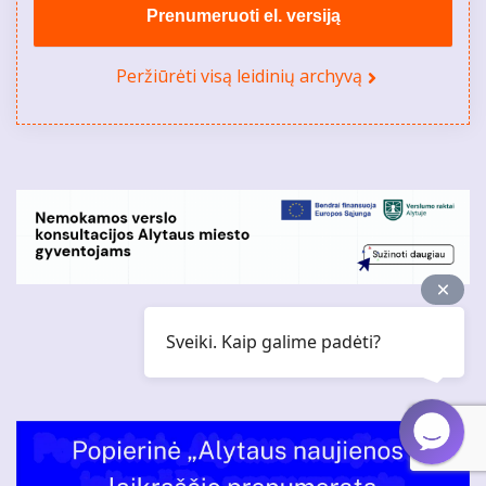
Prenumeruoti el. versiją
Peržiūrėti visą leidinių archyvą
Sveiki. Kaip galime padėti?