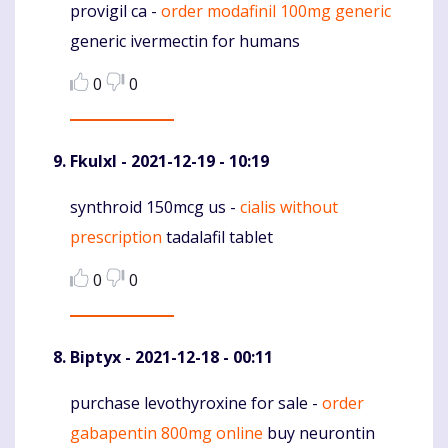
provigil ca -
order modafinil 100mg generic
Komentaras
generic ivermectin for humans
0
0
Fkulxl
- 2021-12-19 - 10:19
synthroid 150mcg us -
cialis without
Komentaras
prescription
tadalafil tablet
0
0
Biptyx
- 2021-12-18 - 00:11
purchase levothyroxine for sale -
order
Komentaras
gabapentin 800mg online
buy neurontin