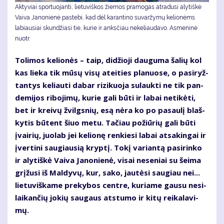
Aktyviai sportuojanti, lietuviškos žiemos pramogas atradusi alytiškė
Vaiva Janonienė pastebi, kad dėl karantino suvaržymų kelionėms
labiausiai skundžiasi tie, kurie ir anksčiau nekeliaudavo. Asmeninė
nuotr.
To­li­mos ke­lio­nės – taip, di­džio­ji dau­gu­ma ša­lių kol
kas lie­ka tik mū­sų vi­sų at­ei­ties pla­nuo­se, o pa­si­ryž­
tan­tys ke­liau­ti da­bar ri­zi­kuo­ja su­lauk­ti ne tik pan­
de­mi­jos ri­bo­ji­mų, ku­rie ga­li bū­ti ir la­bai ne­ti­kė­ti,
bet ir krei­vų žvilgs­nių, esą nė­ra ko po pa­sau­lį blaš­
ky­tis bū­tent šiuo me­tu. Ta­čiau po­žiū­rių ga­li bū­ti
įvai­rių, juo­lab jei ke­lio­nę ren­kie­si la­bai at­sa­kin­gai ir
įver­ti­ni sau­giau­sią kryp­tį. To­kį va­rian­tą pa­si­rin­ko
ir aly­tiš­kė Vai­va Ja­no­nie­nė, vi­sai ne­se­niai su šei­ma
grį­žu­si iš Mal­dy­vų, kur, sa­ko, jau­tė­si sau­giau nei...
lie­tu­viš­ka­me pre­ky­bos cen­tre, ku­ria­me gau­su ne­si­
lai­kan­čių jo­kių sau­gaus at­stu­mo ir ki­tų rei­ka­la­vi­
mų.