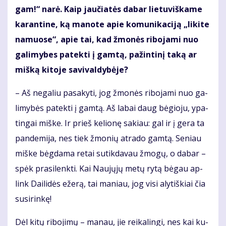
gam!“ na­rė. Kaip jau­čia­tės da­bar lie­tu­viš­ka­me
ka­ran­ti­ne, ką ma­no­te apie ko­mu­ni­ka­ci­ją „li­ki­te
na­muo­se“, apie tai, kad žmo­nės ri­bo­ja­mi nuo
ga­li­my­bes pa­tek­ti į gam­tą, pa­žin­ti­nį ta­ką ar
miš­ką ki­to­je sa­vi­val­dy­bė­je?
– Aš ne­ga­liu pa­sa­ky­ti, jog žmo­nės ri­bo­ja­mi nuo ga­
li­my­bės pa­tek­ti į gam­tą. Aš la­bai daug bė­gio­ju, ypa­
tin­gai miš­ke. Ir prieš ke­lio­nę sa­kiau: gal ir į ge­ra ta
pan­de­mi­ja, nes tiek žmo­nių at­ra­do gam­tą. Se­niau
miš­ke bėg­da­ma re­tai su­tik­da­vau žmo­gų, o da­bar –
spėk pra­si­lenk­ti. Kai Nau­jų­jų me­tų ry­tą bė­gau ap­
link Dai­li­dės eže­rą, tai ma­niau, jog vi­si aly­tiš­kiai čia
susi­rin­kę!
Dėl ki­tų ri­bo­ji­mų – ma­nau, jie rei­ka­lin­gi, nes kai ku­