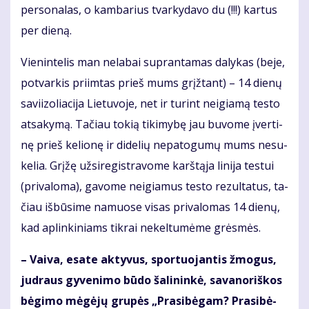
per­so­na­las, o kam­ba­rius tvar­ky­da­vo du (!!!) kar­tus
per die­ną.
Vie­nin­te­lis man ne­la­bai su­pran­ta­mas da­ly­kas (be­je,
po­tvar­kis pri­im­tas prieš mums grįž­tant) – 14 die­nų
sa­vi­i­zo­lia­ci­ja Lie­tu­vo­je, net ir tu­rint ne­igia­mą tes­to
at­sa­ky­mą. Ta­čiau to­kią ti­ki­my­bę jau bu­vo­me įver­ti­
nę prieš ke­lio­nę ir di­de­lių ne­pa­to­gu­mų mums ne­su­
ke­lia. Grį­žę už­si­re­gist­ra­vo­me karš­tą­ja li­ni­ja tes­tui
(pri­va­lo­ma), ga­vo­me ne­igia­mus tes­to re­zul­ta­tus, ta­
čiau iš­bū­si­me na­muo­se vi­sas pri­va­lo­mas 14 die­nų,
kad ap­lin­ki­niams tik­rai ne­kel­tu­mė­me grės­mės.
– Vai­va, esa­te ak­ty­vus, spor­tuo­jan­tis žmo­gus,
jud­raus gy­ve­ni­mo bū­do ša­li­nin­kė, sa­va­no­riš­kos
bė­gi­mo mė­gė­jų gru­pės „Pra­si­bė­gam? Pra­si­bė­