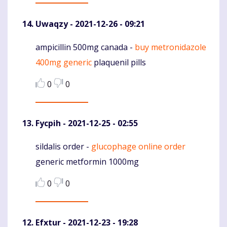
Uwaqzy
- 2021-12-26 - 09:21
ampicillin 500mg canada -
buy metronidazole
Komentaras
400mg generic
plaquenil pills
0
0
Fycpih
- 2021-12-25 - 02:55
sildalis order -
glucophage online order
Komentaras
generic metformin 1000mg
0
0
Efxtur
- 2021-12-23 - 19:28