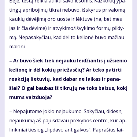
Be­je, tes­tą rei­kia at­lik­ti sa­vo lė­šo­mis. Kaž­ko­kių ypa­
tin­gų ap­ri­bo­ji­mų tik­rai ne­bu­vo, iš­sky­rus pri­va­lo­mą
kau­kių dė­vė­ji­mą oro uos­te ir lėk­tu­ve (na, bet mes
jas ir čia dė­vi­me) ir at­vy­ki­mo/iš­vy­ki­mo for­mų pil­dy­
mą. Ne­pa­sa­ky­čiau, kad dėl to ke­lio­nė bu­vo ma­žiau
ma­lo­ni.
– Ar bu­vo šiek tiek ne­jau­ku lei­džian­tis į už­sie­nio
ke­lio­nę ir dėl ko­kių prie­žas­čių? Ar te­ko pa­tir­ti
re­ak­ci­ją lie­tu­vių, kad da­bar ne lai­kas ir pa­na­
šiai? O gal bau­bas iš tik­rų­jų ne toks bai­sus, ko­kį
mums vaiz­duo­ja?
– Ne­pa­ju­to­me jo­kio ne­jau­ku­mo. Sa­ky­čiau, di­des­nį
ne­jau­ku­mą aš pa­jus­da­vau pre­ky­bos cen­tre, kur ap­
lin­ki­niai tie­siog „lip­da­vo ant gal­vos“. Pa­pra­šius lai­