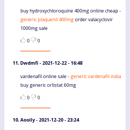
buy hydroxychloroquine 400mg online cheap -
Komentaras
generic plaquenil 400mg
order valacyclovir
1000mg sale
0
0
Dwdmfi
- 2021-12-22 - 16:48
vardenafil online sale -
generic vardenafil india
Komentaras
buy generic orlistat 60mg
0
0
Aooily
- 2021-12-20 - 23:24