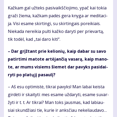
Kaž­kam gal už­teks pa­si­vaikš­čio­ji­mo, ypač kai to­kia
gra­ži žie­ma, kaž­kam pa­dės ge­ra kny­ga ar me­di­ta­ci­
ja. Vi­si esa­me skir­tin­gi, su skir­tin­gais po­rei­kiais.
Nie­ka­da ne­rei­kia pul­ti kaž­ko da­ry­ti per prie­var­tą,
tik to­dėl, kad „tai da­ro ki­ti“.
– Dar grįž­tant prie ke­lio­nių, kaip da­bar su sa­vo
pa­tir­ti­mi ma­to­te ar­tė­jan­čią va­sa­rą, kaip ma­no­
te, ar mums vi­siems šie­met dar pa­vyks pa­si­dai­
ry­ti po pla­tų­jį pa­sau­lį?
– Aš esu op­ti­mis­tė, tik­rai pa­vyks! Man la­bai keis­ta
gir­dė­ti ir skai­ty­ti: mes esa­me už­da­ry­ti, esa­me su­var­
žy­ti ir t. t. Ar tik­rai? Man toks jaus­mas, kad la­biau­
siai skun­džia­si tie, ku­rie ir anks­čiau ne­ke­liau­da­vo…