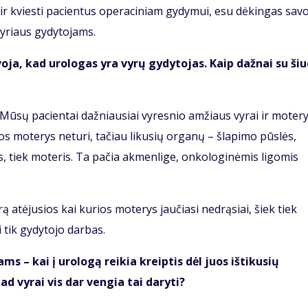
mi ir kviesti pacientus operaciniam gydymui, esu dėkingas sav
yriaus gydytojams.
voja, kad urologas yra vyrų gydytojas. Kaip dažnai su ši
. Mūsų pacientai dažniausiai vyresnio amžiaus vyrai ir motery
os moterys neturi, tačiau likusių organų – šlapimo pūslės,
yrus, tiek moteris. Ta pačia akmenlige, onkologinėmis ligomis
ą atėjusios kai kurios moterys jaučiasi nedrąsiai, šiek tiek
i tik gydytojo darbas.
s – kai į urologą reikia kreiptis dėl juos ištikusių
ad vyrai vis dar vengia tai daryti?