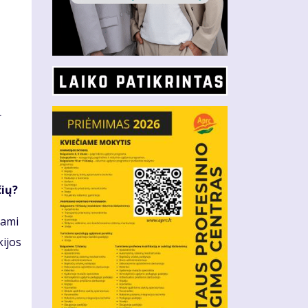
r
čių?
kami
kijos