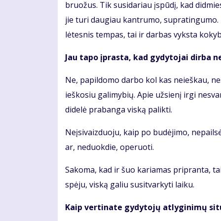
bruožus. Tik susidariau įspūdį, kad didmie
jie turi daugiau kantrumo, supratingumo. 
lėtesnis tempas, tai ir darbas vyksta kokyb
Jau tapo įprasta, kad gydytojai dirba n
Ne, papildomo darbo kol kas neieškau, nes č
ieškosiu galimybių. Apie užsienį irgi nesv
didelė prabanga viską palikti.
Neįsivaizduoju, kaip po budėjimo, nepailsė
ar, neduokdie, operuoti.
Sakoma, kad ir šuo kariamas pripranta, taip
spėju, viską galiu susitvarkyti laiku.
Kaip vertinate gydytojų atlyginimų sit