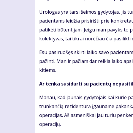
Urologas yra tarsi šeimos gydytojas, jis tu
pacientams leidžia prisirišti prie konkret
patikėti būtent jam. Jeigu man pavyks to 
kolektyvas, tai tikrai norėčiau čia pasilikti d
Esu pasiruošęs skirti laiko savo pacientams
pažinti. Man ir pačiam dar reikia laiko aps
kitiems.
Ar tenka susidurti su pacientų nepasiti
Manau, kad jaunais gydytojais kai kurie pa
trunkančią rezidentūrą įgauname pakankamai
operacijas. Aš asmeniškai jau turiu penker
operacijų.