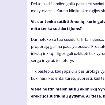
Dėl to, kad šiandien galiu pasitikėti savi
mokytojams – Kauno klinikų Urologijos sk
Vis dar tenka sutikti žmonių, kurie gal
mitu tenka susidurti Jums?
Dar neteko su tuo susidurti. Ir tai netiesa
proporciją galima padalyti pusiau. Prostat
inkstų ir kitų – ligos gali užklupti tiek v
serga ir vyrai, ir moterys.
Tik pastebiu, kad į apžiūrą pas urologą vyr
kuklinasi. Pacientai turėtų suprasti, kad ta
Viena ne itin maloniausių akimirkų vyram
erekcijos sutrikimų gydymo. Ar tiesa, k