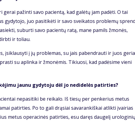
ri gerai pažinti savo pacientą, kad galėtų jam padėti. O tai
aus gydytojo, juo pasitikėti ir savo sveikatos problemų spren
pasiekti, suburti savo pacientų ratą, mane pamils žmonės,
irbti ir toliau.
, įsiklausyti į jų problemas, su jais pabendrauti ir juos geri
iprasti su aplinka ir žmonėmis. Tikiuosi, kad padėsime vieni
kėjimu jaunu gydytoju dėl jo nedidelės patirties?
cientai nepasitiki be reikalo. Iš tiesų per penkerius metus
 patirties. Po to gali drąsiai savarankiškai atlikti įvairias
ius metus operacinės patirties, esu daręs daugelį urologini