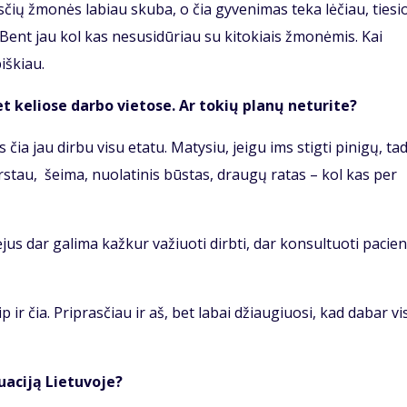
sčių žmonės labiau skuba, o čia gyvenimas teka lėčiau, tiesi
Bent jau kol kas nesusidūriau su kitokiais žmonėmis. Kai
iškiau.
et keliose darbo vietose. Ar tokių planų neturite?
ia jau dirbu visu etatu. Matysiu, jeigu ims stigti pinigų, ta
arstau, šeima, nuolatinis būstas, draugų ratas – kol kas per
jus dar galima kažkur važiuoti dirbti, dar konsultuoti pacie
 ir čia. Priprasčiau ir aš, bet labai džiaugiuosi, kad dabar vi
uaciją Lietuvoje?