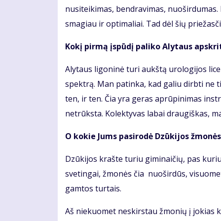
nusiteikimas, bendravimas, nuoširdumas. P
smagiau ir optimaliai. Tad dėl šių priežas
Kokį pirmą įspūdį paliko Alytaus apskri
Alytaus ligoninė turi aukštą urologijos licen
spektrą. Man patinka, kad galiu dirbti ne t
ten, ir ten. Čia yra geras aprūpinimas ins
netrūksta. Kolektyvas labai draugiškas, m
O kokie Jums pasirodė Dzūkijos žmonės?
Dzūkijos krašte turiu giminaičių, pas kur
svetingai, žmonės čia nuoširdūs, visuomet
gamtos turtais.
Aš niekuomet neskirstau žmonių į jokias 