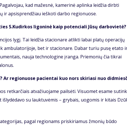
agalvojau, kad mažesnė, kamerinė aplinka leidžia dirbti
čių ir apsisprendžiau ieškoti darbo regionuose.
ties S.Kudirkos ligoninė kaip potenciali Jūsų darbovietė?
cijos lygį. Tai leidžia stacionare atlikti labai platų operacijų
ik ambulatorijoje, bet ir stacionare. Dabar turiu pusę etato i
trumentais, nauja technologine įranga. Priemonių čia tikrai
alonus.
 Ar regionuose pacientai kuo nors skiriasi nuo didmies
iuos retkarčiais atvažiuojame pailsėti. Visuomet esame sutin
 išlydėdavo su lauktuvėmis – grybais, uogomis ir kitais Dzū
kategorijas, pagal regionams priskiriamus žmonių būdo