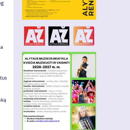
og
da
ntus
ską