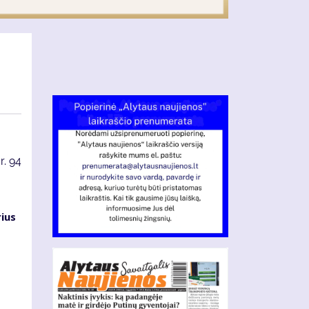
r.
94
ius