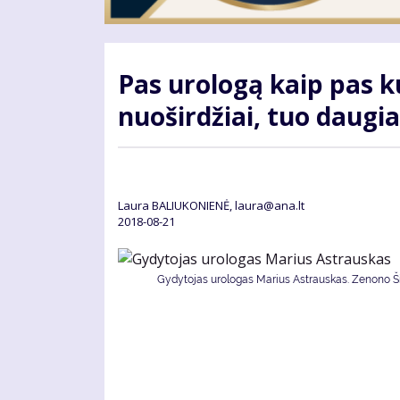
Pas urologą kaip pas ku
nuoširdžiai, tuo daugi
Laura BALIUKONIENĖ, laura@ana.lt
2018-08-21
Gydytojas urologas Marius Astrauskas. Zenono Šil