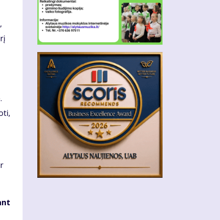
,
rį
.
ti,
r
ant