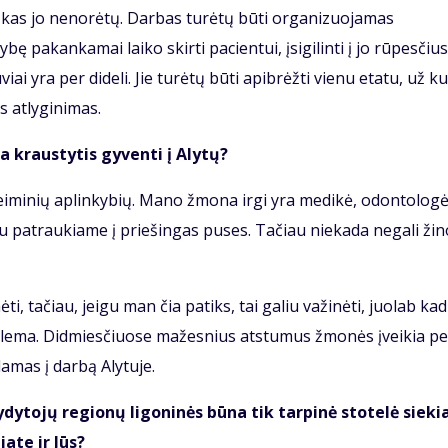
, kas jo nenorėtų. Darbas turėtų būti organizuojamas
ę pakankamai laiko skirti pacientui, įsigilinti į jo rūpesčius
i yra per dideli. Jie turėtų būti apibrėžti vienu etatu, už ku
 atlyginimas.
ma kraustytis gyventi į Alytų?
eiminių aplinkybių. Mano žmona irgi yra medikė, odontologė
 abu patraukiame į priešingas puses. Tačiau niekada negali žino
, tačiau, jeigu man čia patiks, tai galiu važinėti, juolab kad
blema. Didmiesčiuose mažesnius atstumus žmonės įveikia pe
damas į darbą Alytuje.
ytojų regionų ligoninės būna tik tarpinė stotelė sieki
ate ir Jūs?