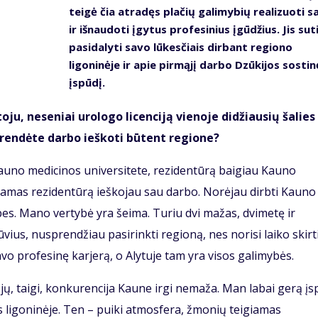
teigė čia atradęs plačių galimybių realizuoti s
ir išnaudoti įgytus profesinius įgūdžius. Jis sut
pasidalyti savo lūkesčiais dirbant regiono
ligoninėje ir apie pirmąjį darbo Dzūkijos sostin
įspūdį.
u, neseniai urologo licenciją vienoje didžiausių šalies
prendėte darbo ieškoti būtent regione?
Kauno medicinos universitete, rezidentūrą baigiau Kauno
nėdamas rezidentūrą ieškojau sau darbo. Norėjau dirbti Kauno
ybes. Mano vertybė yra šeima. Turiu dvi mažas, dvimetę ir
ius, nusprendžiau pasirinkti regioną, nes norisi laiko skirti
avo profesinę karjerą, o Alytuje tam yra visos galimybės.
ų, taigi, konkurencija Kaune irgi nemaža. Man labai gerą įs
 ligoninėje. Ten – puiki atmosfera, žmonių teigiamas