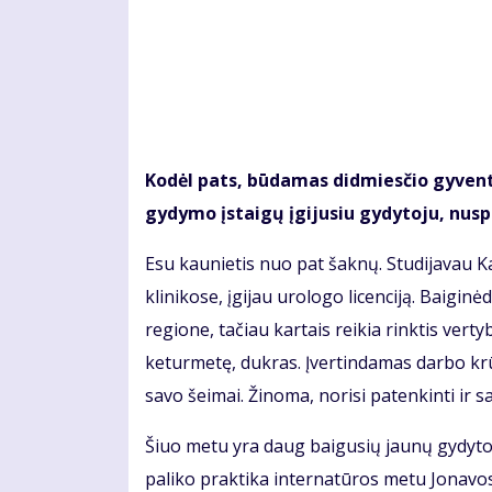
Kodėl pats, būdamas didmiesčio gyventoj
gydymo įstaigų įgijusiu gydytoju, nus
Esu kaunietis nuo pat šaknų. Studijavau 
klinikose, įgijau urologo licenciją. Baigi
regione, tačiau kartais reikia rinktis vert
keturmetę, dukras. Įvertindamas darbo krūv
savo šeimai. Žinoma, norisi patenkinti ir s
Šiuo metu yra daug baigusių jaunų gydytoj
paliko praktika internatūros metu Jonavos