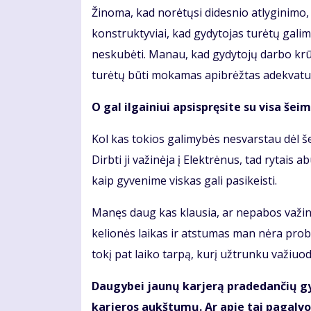
Žinoma, kad norėtųsi didesnio atlyginimo
konstruktyviai, kad gydytojas turėtų galimyb
neskubėti. Manau, kad gydytojų darbo krūvia
turėtų būti mokamas apibrėžtas adekvatus
O gal ilgainiui apsispręsite su visa šei
Kol kas tokios galimybės nesvarstau dėl š
Dirbti ji važinėja į Elektrėnus, tad rytais
kaip gyvenime viskas gali pasikeisti.
Manęs daug kas klausia, ar nepabos važinėti
kelionės laikas ir atstumas man nėra pro
tokį pat laiko tarpą, kurį užtrunku važiuo
Daugybei jaunų karjerą pradedančių gyd
karjeros aukštumų. Ar apie tai pagalvoj