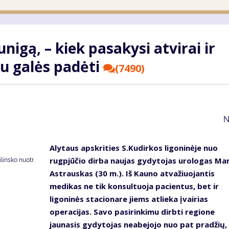
nigą, – kiek pasakysi atvirai ir
au galės padėti
(7490)
N
Alytaus apskrities S.Kudirkos ligoninėje nuo
rugpjūčio dirba naujas gydytojas urologas Mar
insko nuotr.
Astrauskas (30 m.). Iš Kauno atvažiuojantis
medikas ne tik konsultuoja pacientus, bet ir
ligoninės stacionare jiems atlieka įvairias
operacijas. Savo pasirinkimu dirbti regione
jaunasis gydytojas neabejojo nuo pat pradžių,