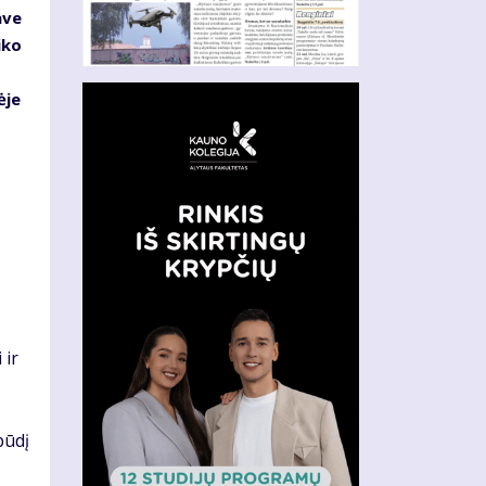
ave
iko
ėje
 ir
pūdį