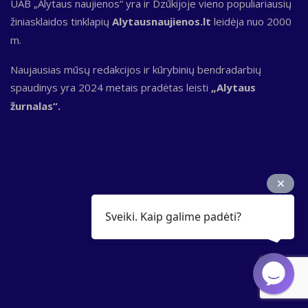
UAB „Alytaus naujienos“ yra ir Dzūkijoje vieno populiariausių
žiniasklaidos tinklapių
Alytausnaujienos.lt
leidėja nuo 2000
m.
Naujausias mūsų redakcijos ir kūrybinių bendradarbių
spaudinys yra 2024 metais pradėtas leisti
„Alytaus
žurnalas“.
Sveiki. Kaip galime padėti?