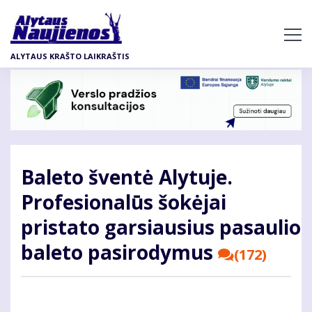
Pereiti
į
pagrindinį
ALYTAUS KRAŠTO LAIKRAŠTIS
turinį
Baleto šventė Alytuje.
Profesionalūs šokėjai
pristato garsiausius pasaulio
baleto pasirodymus
(172)