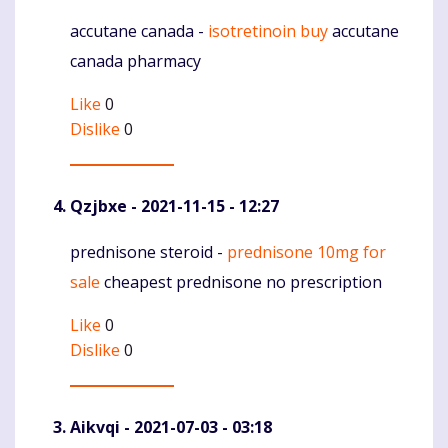
accutane canada -
isotretinoin buy
accutane
Komentaras
canada pharmacy
Like
0
Dislike
0
Qzjbxe
- 2021-11-15 - 12:27
prednisone steroid -
prednisone 10mg for
Komentaras
sale
cheapest prednisone no prescription
Like
0
Dislike
0
Aikvqi
- 2021-07-03 - 03:18