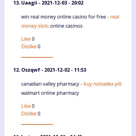
Uaagii
- 2021-12-03 - 20:02
win real money online casino for free -
real
Komentaras
money slots
online casinos
Like
0
Dislike
0
Oszqwf
- 2021-12-02 - 11:53
canadian valley pharmacy -
buy nolvadex pill
Komentaras
walmart online pharmacy
Like
0
Dislike
0