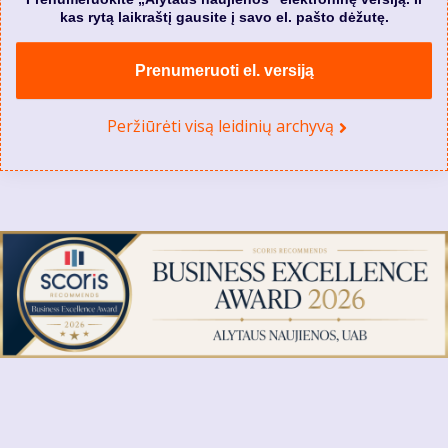
kas rytą laikraštį gausite į savo el. pašto dėžutę.
Prenumeruoti el. versiją
Peržiūrėti visą leidinių archyvą