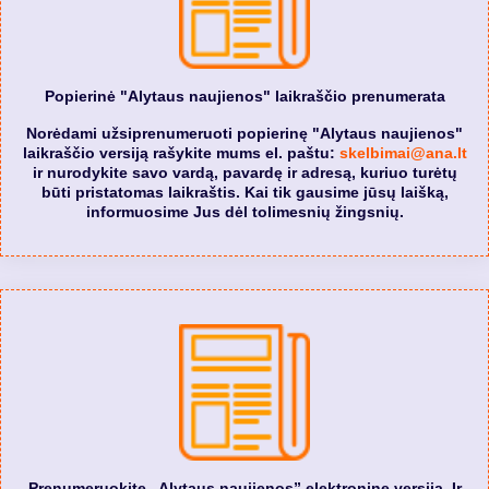
Popierinė "Alytaus naujienos" laikraščio prenumerata
Norėdami užsiprenumeruoti popierinę "Alytaus naujienos"
laikraščio versiją rašykite mums el. paštu:
skelbimai@ana.lt
ir nurodykite savo vardą, pavardę ir adresą, kuriuo turėtų
būti pristatomas laikraštis. Kai tik gausime jūsų laišką,
informuosime Jus dėl tolimesnių žingsnių.
Prenumeruokite „Alytaus naujienos” elektroninę versiją. Ir