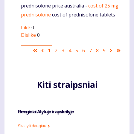
prednisolone price australia -
cost of 25 mg
Komentaras
prednisolone
cost of prednisolone tablets
Like
0
Dislike
0
Pagination
First
Ankstesnis
Puslapis
1
Puslapis
2
Puslapis
3
Puslapis
4
Puslapis
5
Current
6
Puslapis
7
Puslapis
8
Puslapis
9
Sekantis
Last
page
puslapis
page
puslapis
page
Kiti straipsniai
Renginiai Alytuje ir apskrityje
Skaityti daugiau