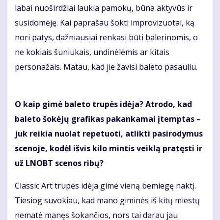
labai nuoširdžiai laukia pamokų, būna aktyvūs ir
susidomėję. Kai paprašau šokti improvizuotai, ką
nori patys, dažniausiai renkasi būti balerinomis, o
ne kokiais šuniukais, undinėlėmis ar kitais
personažais. Matau, kad jie žavisi baleto pasauliu.
O kaip gimė baleto trupės idėja? Atrodo, kad
baleto šokėjų grafikas pakankamai įtemptas –
juk reikia nuolat repetuoti, atlikti pasirodymus
scenoje, kodėl išvis kilo mintis veiklą pratęsti ir
už LNOBT scenos ribų?
Classic Art trupės idėja gimė vieną bemiegę naktį.
Tiesiog suvokiau, kad mano giminės iš kitų miestų
nematė manęs šokančios, nors tai darau jau