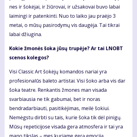
nes ir šokėjai, ir žiūrovai, ir užsakovai buvo labai
laimingi ir patenkinti. Nuo to laiko jau praėjo 3
metai, o mūsų pasirodymų vis daugėja. Tai tikrai
labai džiugina.
Kokie žmonės šoka jūsų trupėje? Ar tai LNOBT
scenos kolegos?
Visi Classic Art šokėjų komandos nariai yra
profesionalūs baleto artistai. Visi šoko arba vis dar
šoka teatre. Renkantis žmones man visada
svarbiausia ne tik gabumai, bet ir noras
bendradarbiauti, pasitikėjimas, meilė šokiui.
Nemėgstu dirbti su tais, kurie šoka tik dėl pinigų.
Mūsų repeticijose visada gera atmosfera ir tai yra
mano tikslas – mes kuriame gerą emociją