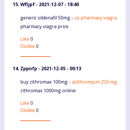
Wfljpf
- 2021-12-07 - 18:40
generic sildenafil 50mg -
us pharmacy viagra
Komentaras
pharmacy viagra price
Like
0
Dislike
0
Zppnfp
- 2021-12-05 - 00:13
buy zithromax 100mg -
azithromycin 250 mg
Komentaras
zithromax 1000mg online
Like
0
Dislike
0