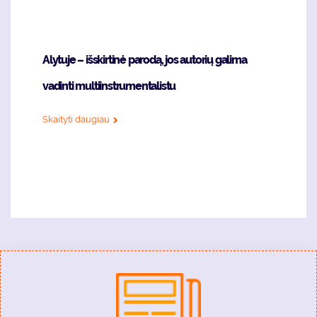
Alytuje – išskirtinė parodą, jos autorių galima
vadinti multiinstrumentalistu
Skaityti daugiau