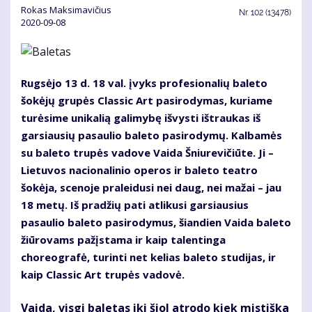
Rokas Maksimavičius
Nr.
102 (13478)
2020-09-08
Rugsėjo 13 d. 18 val. įvyks profesionalių baleto
šokėjų grupės Classic Art pasirodymas, kuriame
turėsime unikalią galimybę išvysti ištraukas iš
garsiausių pasaulio baleto pasirodymų. Kalbamės
su baleto trupės vadove Vaida Šniurevičiūte. Ji –
Lietuvos nacionalinio operos ir baleto teatro
šokėja, scenoje praleidusi nei daug, nei mažai – jau
18 metų. Iš pradžių pati atlikusi garsiausius
pasaulio baleto pasirodymus, šiandien Vaida baleto
žiūrovams pažįstama ir kaip talentinga
choreografė, turinti net kelias baleto studijas, ir
kaip Classic Art trupės vadovė.
Vaida, visgi baletas iki šiol atrodo kiek mistiška