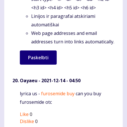
<h3 id> <h4 id> <h5 id> <h6 id>
Linijos ir paragrafai atskiriami
automatiškai
Web page addresses and email
addresses turn into links automatically.
Oayaeu
- 2021-12-14 - 04:50
lyrica us -
furosemide buy
can you buy
Komentaras
furosemide otc
Like
0
Dislike
0