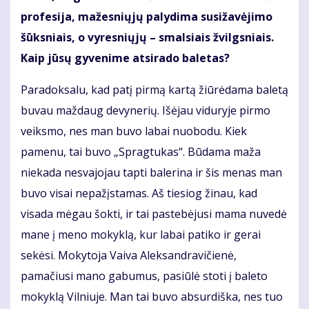
profesija, mažesniųjų palydima susižavėjimo
šūksniais, o vyresniųjų – smalsiais žvilgsniais.
Kaip jūsų gyvenime atsirado baletas?
Paradoksalu, kad patį pirmą kartą žiūrėdama baletą
buvau maždaug devynerių. Išėjau viduryje pirmo
veiksmo, nes man buvo labai nuobodu. Kiek
pamenu, tai buvo „Spragtukas“. Būdama maža
niekada nesvajojau tapti balerina ir šis menas man
buvo visai nepažįstamas. Aš tiesiog žinau, kad
visada mėgau šokti, ir tai pastebėjusi mama nuvedė
mane į meno mokyklą, kur labai patiko ir gerai
sekėsi. Mokytoja Vaiva Aleksandravičienė,
pamačiusi mano gabumus, pasiūlė stoti į baleto
mokyklą Vilniuje. Man tai buvo absurdiška, nes tuo