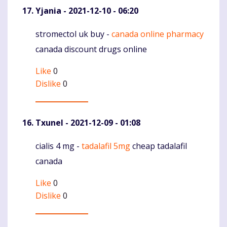
Yjania
- 2021-12-10 - 06:20
stromectol uk buy -
canada online pharmacy
Komentaras
canada discount drugs online
Like
0
Dislike
0
Txunel
- 2021-12-09 - 01:08
cialis 4 mg -
tadalafil 5mg
cheap tadalafil
Komentaras
canada
Like
0
Dislike
0