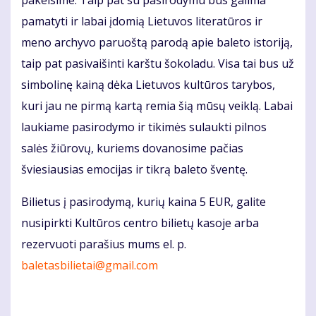
pakeisime. Taip pat su pasirodymu bus galima
pamatyti ir labai įdomią Lietuvos literatūros ir
meno archyvo paruoštą parodą apie baleto istoriją,
taip pat pasivaišinti karštu šokoladu. Visa tai bus už
simbolinę kainą dėka Lietuvos kultūros tarybos,
kuri jau ne pirmą kartą remia šią mūsų veiklą. Labai
laukiame pasirodymo ir tikimės sulaukti pilnos
salės žiūrovų, kuriems dovanosime pačias
šviesiausias emocijas ir tikrą baleto šventę.
Bilietus į pasirodymą, kurių kaina 5 EUR, galite
nusipirkti Kultūros centro bilietų kasoje arba
rezervuoti parašius mums el. p.
baletasbilietai@gmail.com