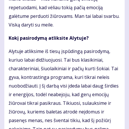
repetuodami, kad vėliau tokią pačią emociją
galėtume perduoti žiūrovams. Man tai labai svarbu.
Viską daryti su meile.
Kokį pasirodymą atliksite Alytuje?
Alytuje atliksime iš tiesų įspūdingą pasirodymą,
kuriuo labai didžiuojuosi. Tai bus klasikiniai,
charakteriniai, šiuolaikiniai ir pačių kurti šokiai. Tai
gyva, kontrastinga programa, kuri tikrai neleis
nuobodžiauti. Į šį darbą visi įdeda labai daug širdies
ir energijos, todėl neabejoju, kad gerų emocijų
žiūrovai tikrai pasikraus. Tikiuosi, sulauksime ir
žiūrovų, kuriems baletas atrodė neįdomus ir
pasenęs menas, nes šventai tikiu, kad šį požiūrį