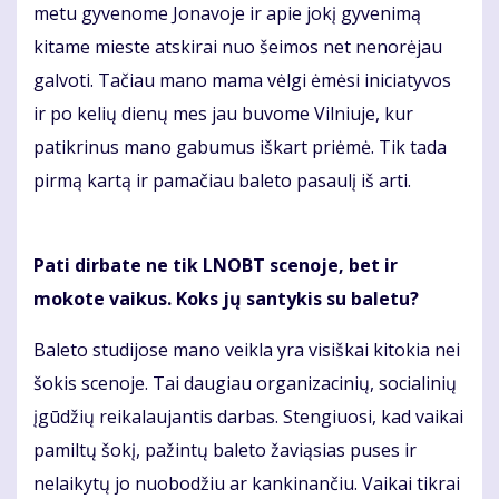
metu gyvenome Jonavoje ir apie jokį gyvenimą
kitame mieste atskirai nuo šeimos net nenorėjau
galvoti. Tačiau mano mama vėlgi ėmėsi iniciatyvos
ir po kelių dienų mes jau buvome Vilniuje, kur
patikrinus mano gabumus iškart priėmė. Tik tada
pirmą kartą ir pamačiau baleto pasaulį iš arti.
Pati dirbate ne tik LNOBT scenoje, bet ir
mokote vaikus. Koks jų santykis su baletu?
Baleto studijose mano veikla yra visiškai kitokia nei
šokis scenoje. Tai daugiau organizacinių, socialinių
įgūdžių reikalaujantis darbas. Stengiuosi, kad vaikai
pamiltų šokį, pažintų baleto žaviąsias puses ir
nelaikytų jo nuobodžiu ar kankinančiu. Vaikai tikrai