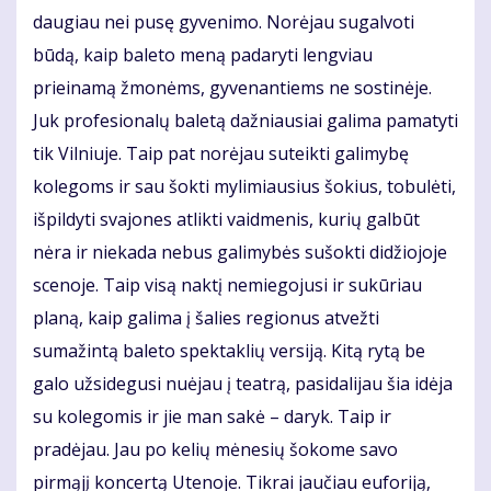
daugiau nei pusę gyvenimo. Norėjau sugalvoti
būdą, kaip baleto meną padaryti lengviau
prieinamą žmonėms, gyvenantiems ne sostinėje.
Juk profesionalų baletą dažniausiai galima pamatyti
tik Vilniuje. Taip pat norėjau suteikti galimybę
kolegoms ir sau šokti mylimiausius šokius, tobulėti,
išpildyti svajones atlikti vaidmenis, kurių galbūt
nėra ir niekada nebus galimybės sušokti didžiojoje
scenoje. Taip visą naktį nemiegojusi ir sukūriau
planą, kaip galima į šalies regionus atvežti
sumažintą baleto spektaklių versiją. Kitą rytą be
galo užsidegusi nuėjau į teatrą, pasidalijau šia idėja
su kolegomis ir jie man sakė – daryk. Taip ir
pradėjau. Jau po kelių mėnesių šokome savo
pirmąjį koncertą Utenoje. Tikrai jaučiau euforiją,