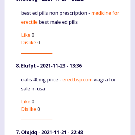
best ed pills non prescription -
medicine for
Komentaras
erectile
best male ed pills
Like
0
Dislike
0
Elufpt
- 2021-11-23 - 13:36
cialis 40mg price -
erectbsp.com
viagra for
Komentaras
sale in usa
Like
0
Dislike
0
Olxjdq
- 2021-11-21 - 22:48