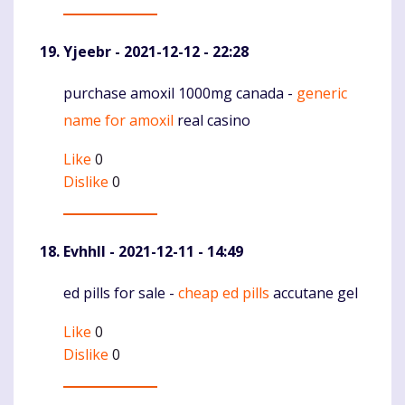
Yjeebr
- 2021-12-12 - 22:28
purchase amoxil 1000mg canada -
generic
Komentaras
name for amoxil
real casino
Like
0
Dislike
0
Evhhll
- 2021-12-11 - 14:49
ed pills for sale -
cheap ed pills
accutane gel
Komentaras
Like
0
Dislike
0