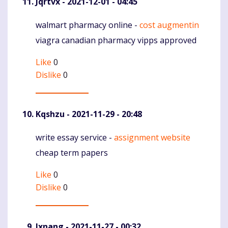
Jqrtvx
- 2021-12-01 - 04:45
walmart pharmacy online -
cost augmentin
Komentaras
viagra canadian pharmacy vipps approved
Like
0
Dislike
0
Kqshzu
- 2021-11-29 - 20:48
write essay service -
assignment website
Komentaras
cheap term papers
Like
0
Dislike
0
Ixnang
- 2021-11-27 - 00:32