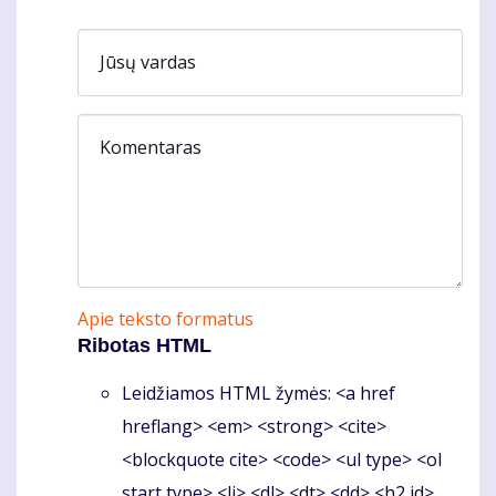
Jūsų vardas
Komentaras
Apie teksto formatus
Ribotas HTML
Leidžiamos HTML žymės: <a href
hreflang> <em> <strong> <cite>
<blockquote cite> <code> <ul type> <ol
start type> <li> <dl> <dt> <dd> <h2 id>