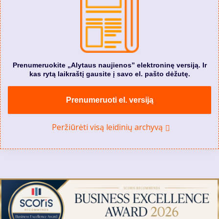
Prenumeruokite „Alytaus naujienos” elektroninę versiją. Ir
kas rytą laikraštį gausite į savo el. pašto dėžutę.
Prenumeruoti el. versiją
Peržiūrėti visą leidinių archyvą