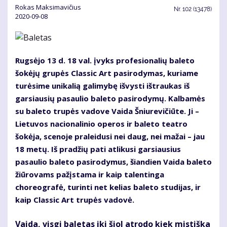
Rokas Maksimavičius
Nr.
102 (13478)
2020-09-08
Rugsėjo 13 d. 18 val. įvyks profesionalių baleto
šokėjų grupės Classic Art pasirodymas, kuriame
turėsime unikalią galimybę išvysti ištraukas iš
garsiausių pasaulio baleto pasirodymų. Kalbamės
su baleto trupės vadove Vaida Šniurevičiūte. Ji –
Lietuvos nacionalinio operos ir baleto teatro
šokėja, scenoje praleidusi nei daug, nei mažai – jau
18 metų. Iš pradžių pati atlikusi garsiausius
pasaulio baleto pasirodymus, šiandien Vaida baleto
žiūrovams pažįstama ir kaip talentinga
choreografė, turinti net kelias baleto studijas, ir
kaip Classic Art trupės vadovė.
Vaida, visgi baletas iki šiol atrodo kiek mistiška