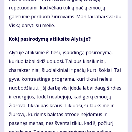
repetuodami, kad vėliau tokią pačią emociją
galėtume perduoti žiūrovams. Man tai labai svarbu.
Viską daryti su meile.
Kokį pasirodymą atliksite Alytuje?
Alytuje atliksime iš tiesų įspūdingą pasirodymą,
kuriuo labai didžiuojuosi. Tai bus klasikiniai,
charakteriniai, šiuolaikiniai ir pačių kurti šokiai. Tai
gyva, kontrastinga programa, kuri tikrai neleis
nuobodžiauti. Į šį darbą visi įdeda labai daug širdies
ir energijos, todėl neabejoju, kad gerų emocijų
žiūrovai tikrai pasikraus. Tikiuosi, sulauksime ir
žiūrovų, kuriems baletas atrodė neįdomus ir
pasenęs menas, nes šventai tikiu, kad šį požiūrį