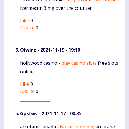
Komentaras
ivermectin 3 mg over the counter
Like
0
Dislike
0
Olwinz
- 2021-11-19 - 19:10
hollywood casino -
play casino slots
free slots
Komentaras
online
Like
0
Dislike
0
Gpsfwv
- 2021-11-17 - 00:35
accutane canada -
isotretinoin buy
accutane
Komentaras