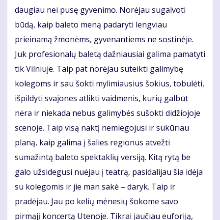
daugiau nei pusę gyvenimo. Norėjau sugalvoti
būdą, kaip baleto meną padaryti lengviau
prieinamą žmonėms, gyvenantiems ne sostinėje.
Juk profesionalų baletą dažniausiai galima pamatyti
tik Vilniuje. Taip pat norėjau suteikti galimybę
kolegoms ir sau šokti mylimiausius šokius, tobulėti,
išpildyti svajones atlikti vaidmenis, kurių galbūt
nėra ir niekada nebus galimybės sušokti didžiojoje
scenoje. Taip visą naktį nemiegojusi ir sukūriau
planą, kaip galima į šalies regionus atvežti
sumažintą baleto spektaklių versiją. Kitą rytą be
galo užsidegusi nuėjau į teatrą, pasidalijau šia idėja
su kolegomis ir jie man sakė – daryk. Taip ir
pradėjau. Jau po kelių mėnesių šokome savo
pirmąjį koncertą Utenoje. Tikrai jaučiau euforiją,