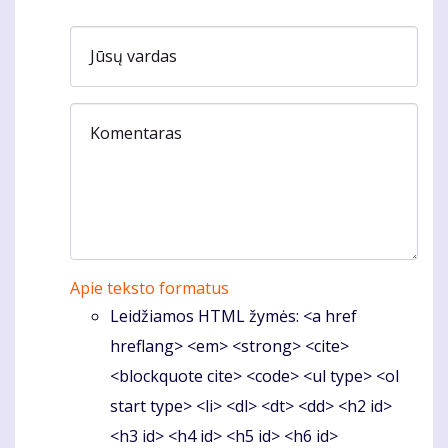
Jūsų vardas
Komentaras
Apie teksto formatus
Leidžiamos HTML žymės: <a href
hreflang> <em> <strong> <cite>
<blockquote cite> <code> <ul type> <ol
start type> <li> <dl> <dt> <dd> <h2 id>
<h3 id> <h4 id> <h5 id> <h6 id>