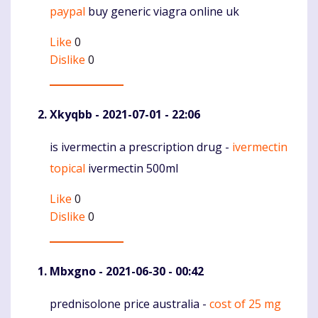
paypal
buy generic viagra online uk
Like
0
Dislike
0
Xkyqbb
- 2021-07-01 - 22:06
is ivermectin a prescription drug -
ivermectin
Komentaras
topical
ivermectin 500ml
Like
0
Dislike
0
Mbxgno
- 2021-06-30 - 00:42
prednisolone price australia -
cost of 25 mg
Komentaras