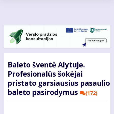
Pereiti
į
pagrindinį
turinį
Baleto šventė Alytuje.
Profesionalūs šokėjai
pristato garsiausius pasaulio
baleto pasirodymus
(172)