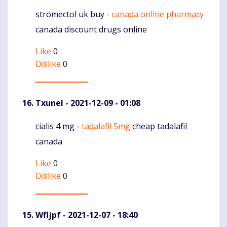
stromectol uk buy -
canada online pharmacy
Komentaras
canada discount drugs online
Like
0
Dislike
0
Txunel
- 2021-12-09 - 01:08
cialis 4 mg -
tadalafil 5mg
cheap tadalafil
Komentaras
canada
Like
0
Dislike
0
Wfljpf
- 2021-12-07 - 18:40