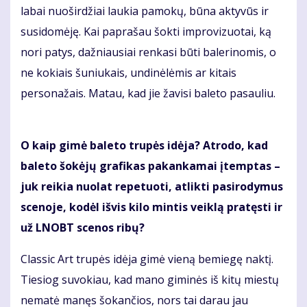
labai nuoširdžiai laukia pamokų, būna aktyvūs ir
susidomėję. Kai paprašau šokti improvizuotai, ką
nori patys, dažniausiai renkasi būti balerinomis, o
ne kokiais šuniukais, undinėlėmis ar kitais
personažais. Matau, kad jie žavisi baleto pasauliu.
O kaip gimė baleto trupės idėja? Atrodo, kad
baleto šokėjų grafikas pakankamai įtemptas –
juk reikia nuolat repetuoti, atlikti pasirodymus
scenoje, kodėl išvis kilo mintis veiklą pratęsti ir
už LNOBT scenos ribų?
Classic Art trupės idėja gimė vieną bemiegę naktį.
Tiesiog suvokiau, kad mano giminės iš kitų miestų
nematė manęs šokančios, nors tai darau jau