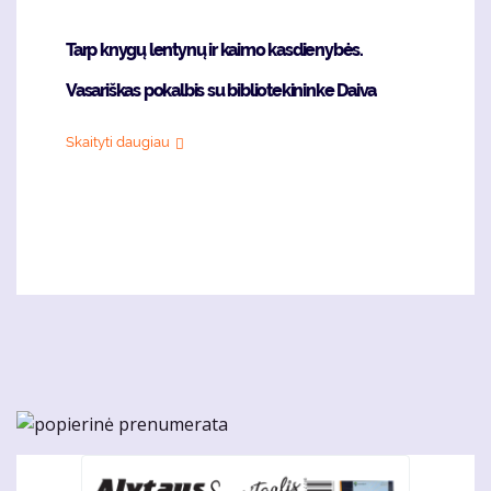
Tarp knygų lentynų ir kaimo kasdienybės.
Vasariškas pokalbis su bibliotekininke Daiva
Skaityti daugiau