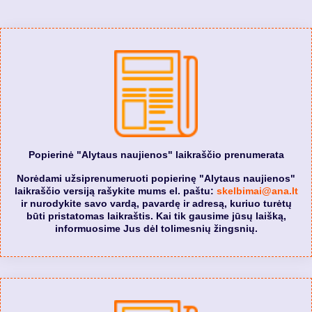
Popierinė "Alytaus naujienos" laikraščio prenumerata
Norėdami užsiprenumeruoti popierinę "Alytaus naujienos"
laikraščio versiją rašykite mums el. paštu:
skelbimai@ana.lt
ir nurodykite savo vardą, pavardę ir adresą, kuriuo turėtų
būti pristatomas laikraštis. Kai tik gausime jūsų laišką,
informuosime Jus dėl tolimesnių žingsnių.