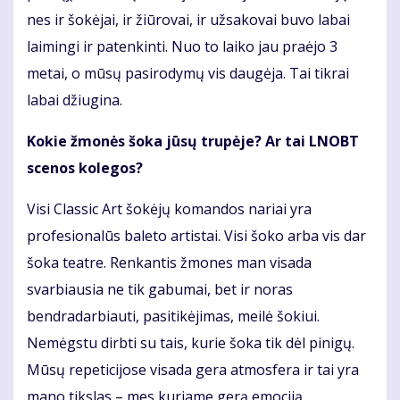
nes ir šokėjai, ir žiūrovai, ir užsakovai buvo labai
laimingi ir patenkinti. Nuo to laiko jau praėjo 3
metai, o mūsų pasirodymų vis daugėja. Tai tikrai
labai džiugina.
Kokie žmonės šoka jūsų trupėje? Ar tai LNOBT
scenos kolegos?
Visi Classic Art šokėjų komandos nariai yra
profesionalūs baleto artistai. Visi šoko arba vis dar
šoka teatre. Renkantis žmones man visada
svarbiausia ne tik gabumai, bet ir noras
bendradarbiauti, pasitikėjimas, meilė šokiui.
Nemėgstu dirbti su tais, kurie šoka tik dėl pinigų.
Mūsų repeticijose visada gera atmosfera ir tai yra
mano tikslas – mes kuriame gerą emociją