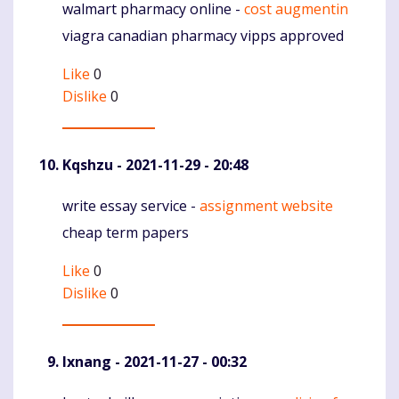
walmart pharmacy online -
cost augmentin
Komentaras
viagra canadian pharmacy vipps approved
Like
0
Dislike
0
Kqshzu
- 2021-11-29 - 20:48
write essay service -
assignment website
Komentaras
cheap term papers
Like
0
Dislike
0
Ixnang
- 2021-11-27 - 00:32