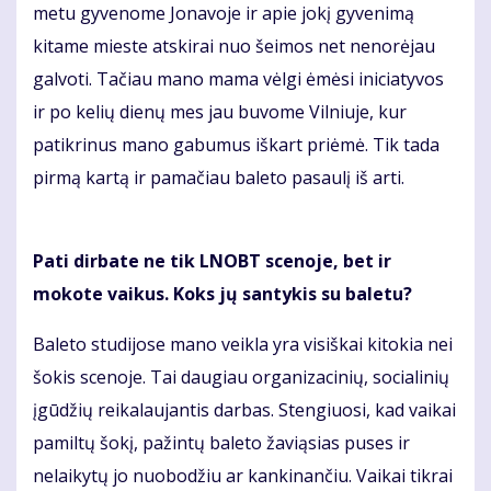
metu gyvenome Jonavoje ir apie jokį gyvenimą
kitame mieste atskirai nuo šeimos net nenorėjau
galvoti. Tačiau mano mama vėlgi ėmėsi iniciatyvos
ir po kelių dienų mes jau buvome Vilniuje, kur
patikrinus mano gabumus iškart priėmė. Tik tada
pirmą kartą ir pamačiau baleto pasaulį iš arti.
Pati dirbate ne tik LNOBT scenoje, bet ir
mokote vaikus. Koks jų santykis su baletu?
Baleto studijose mano veikla yra visiškai kitokia nei
šokis scenoje. Tai daugiau organizacinių, socialinių
įgūdžių reikalaujantis darbas. Stengiuosi, kad vaikai
pamiltų šokį, pažintų baleto žaviąsias puses ir
nelaikytų jo nuobodžiu ar kankinančiu. Vaikai tikrai