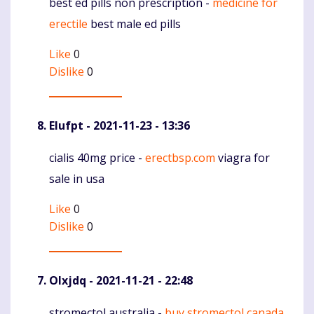
best ed pills non prescription -
medicine for
Komentaras
erectile
best male ed pills
Like
0
Dislike
0
Elufpt
- 2021-11-23 - 13:36
cialis 40mg price -
erectbsp.com
viagra for
Komentaras
sale in usa
Like
0
Dislike
0
Olxjdq
- 2021-11-21 - 22:48
stromectol australia -
buy stromectol canada