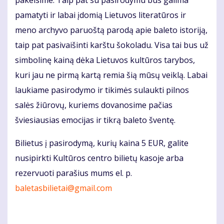
pakeisime. Taip pat su pasirodymu bus galima
pamatyti ir labai įdomią Lietuvos literatūros ir
meno archyvo paruoštą parodą apie baleto istoriją,
taip pat pasivaišinti karštu šokoladu. Visa tai bus už
simbolinę kainą dėka Lietuvos kultūros tarybos,
kuri jau ne pirmą kartą remia šią mūsų veiklą. Labai
laukiame pasirodymo ir tikimės sulaukti pilnos
salės žiūrovų, kuriems dovanosime pačias
šviesiausias emocijas ir tikrą baleto šventę.
Bilietus į pasirodymą, kurių kaina 5 EUR, galite
nusipirkti Kultūros centro bilietų kasoje arba
rezervuoti parašius mums el. p.
baletasbilietai@gmail.com