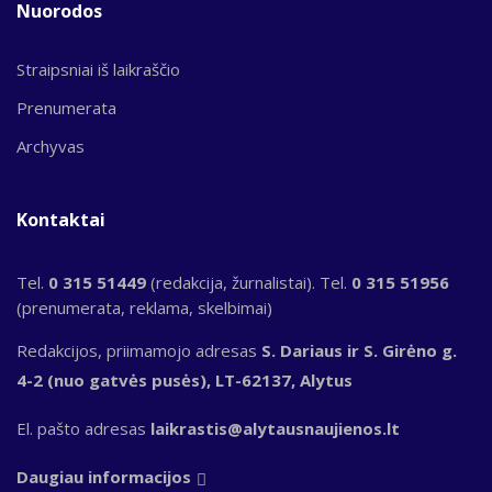
Nuorodos
Straipsniai iš laikraščio
Prenumerata
Archyvas
Kontaktai
Tel.
0 315 51449
(redakcija, žurnalistai). Tel.
0 315 51956
(prenumerata, reklama, skelbimai)
Redakcijos, priimamojo adresas
S. Dariaus ir S. Girėno g.
4-2 (nuo gatvės pusės), LT-62137, Alytus
El. pašto adresas
laikrastis@alytausnaujienos.lt
Daugiau informacijos