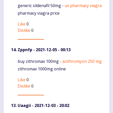
generic sildenafil 50mg -
us pharmacy viagra
Komentaras
pharmacy viagra price
Like
0
Dislike
0
Zppnfp
- 2021-12-05 - 00:13
buy zithromax 100mg -
azithromycin 250 mg
Komentaras
zithromax 1000mg online
Like
0
Dislike
0
Uaagii
- 2021-12-03 - 20:02