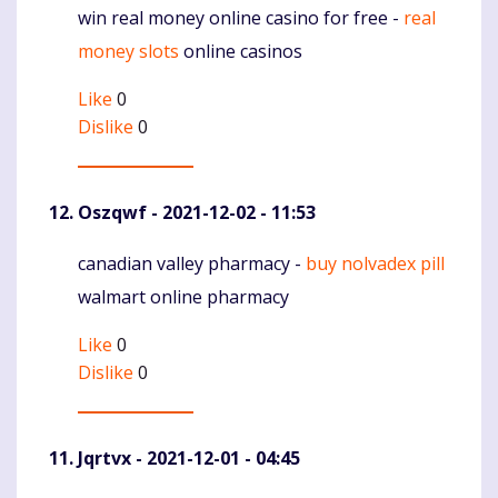
win real money online casino for free -
real
Komentaras
money slots
online casinos
Like
0
Dislike
0
Oszqwf
- 2021-12-02 - 11:53
canadian valley pharmacy -
buy nolvadex pill
Komentaras
walmart online pharmacy
Like
0
Dislike
0
Jqrtvx
- 2021-12-01 - 04:45