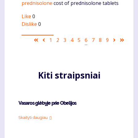
prednisolone
cost of prednisolone tablets
Like
0
Dislike
0
Pagination
First
Ankstesnis
Puslapis
1
Puslapis
2
Puslapis
3
Puslapis
4
Puslapis
5
Current
6
Puslapis
7
Puslapis
8
Puslapis
9
Sekantis
Last
page
puslapis
page
puslapis
page
Kiti straipsniai
Vasaros glėbyje prie Obelijos
Skaityti daugiau