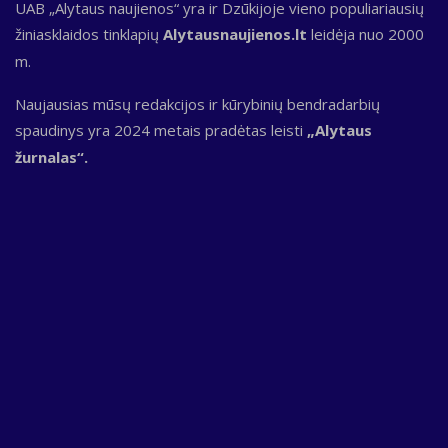
UAB „Alytaus naujienos“ yra ir Dzūkijoje vieno populiariausių
žiniasklaidos tinklapių
Alytausnaujienos.lt
leidėja nuo 2000
m.
Naujausias mūsų redakcijos ir kūrybinių bendradarbių
spaudinys yra 2024 metais pradėtas leisti
„Alytaus
žurnalas“.