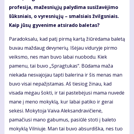
profesija, mažesniųjų palydima susižavėjimo
šūksniais, o vyresniųjų – smalsiais žvilgsniais.
Kaip jūsų gyvenime atsirado baletas?
Paradoksalu, kad patį pirmą kartą žiūrėdama baletą
buvau maždaug devynerių. Išėjau viduryje pirmo
veiksmo, nes man buvo labai nuobodu. Kiek
pamenu, tai buvo „Spragtukas“. Būdama maža
niekada nesvajojau tapti balerina ir šis menas man
buvo visai nepažįstamas. Aš tiesiog žinau, kad
visada mėgau šokti, ir tai pastebėjusi mama nuvedė
mane į meno mokyklą, kur labai patiko ir gerai
sekėsi. Mokytoja Vaiva Aleksandravičienė,
pamačiusi mano gabumus, pasiūlė stoti į baleto
mokyklą Vilniuje. Man tai buvo absurdiška, nes tuo