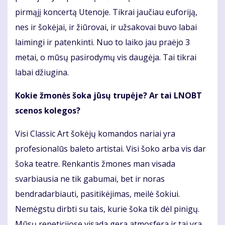
pirmąjį koncertą Utenoje. Tikrai jaučiau euforiją,
nes ir šokėjai, ir žiūrovai, ir užsakovai buvo labai
laimingi ir patenkinti. Nuo to laiko jau praėjo 3
metai, o mūsų pasirodymų vis daugėja. Tai tikrai
labai džiugina.
Kokie žmonės šoka jūsų trupėje? Ar tai LNOBT
scenos kolegos?
Visi Classic Art šokėjų komandos nariai yra
profesionalūs baleto artistai. Visi šoko arba vis dar
šoka teatre. Renkantis žmones man visada
svarbiausia ne tik gabumai, bet ir noras
bendradarbiauti, pasitikėjimas, meilė šokiui.
Nemėgstu dirbti su tais, kurie šoka tik dėl pinigų.
Mūsų repeticijose visada gera atmosfera ir tai yra