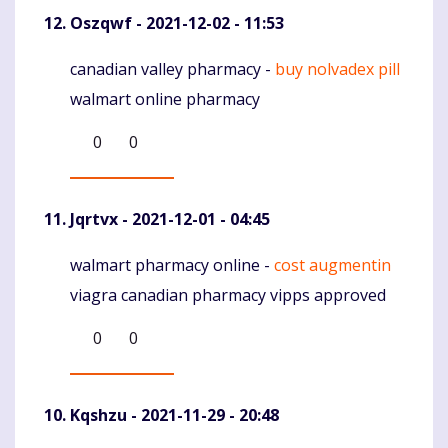
Oszqwf
- 2021-12-02 - 11:53
canadian valley pharmacy -
buy nolvadex pill
Komentaras
walmart online pharmacy
0
0
Jqrtvx
- 2021-12-01 - 04:45
walmart pharmacy online -
cost augmentin
Komentaras
viagra canadian pharmacy vipps approved
0
0
Kqshzu
- 2021-11-29 - 20:48