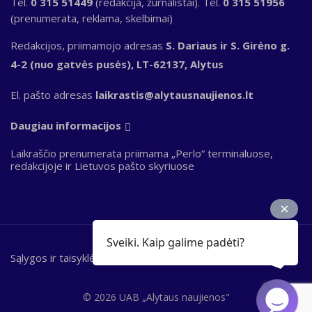
Tel.
0 315 51449
(redakcija, žurnalistai). Tel.
0 315 51956
(prenumerata, reklama, skelbimai)
Redakcijos, priimamojo adresas
S. Dariaus ir S. Girėno g.
4-2 (nuo gatvės pusės), LT-62137, Alytus
El. pašto adresas
laikrastis@alytausnaujienos.lt
Daugiau informacijos
Laikraščio prenumerata priimama „Perlo“ terminaluose,
redakcijoje ir Lietuvos pašto skyriuose
Sveiki. Kaip galime padėti?
Sąlygos ir taisyklės
Bottom
footer
© 2026 UAB „Alytaus naujienos"