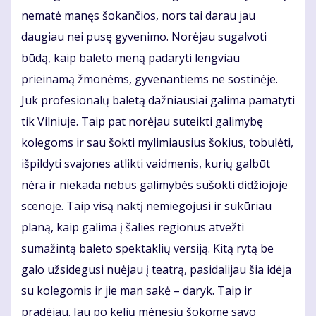
nematė manęs šokančios, nors tai darau jau
daugiau nei pusę gyvenimo. Norėjau sugalvoti
būdą, kaip baleto meną padaryti lengviau
prieinamą žmonėms, gyvenantiems ne sostinėje.
Juk profesionalų baletą dažniausiai galima pamatyti
tik Vilniuje. Taip pat norėjau suteikti galimybę
kolegoms ir sau šokti mylimiausius šokius, tobulėti,
išpildyti svajones atlikti vaidmenis, kurių galbūt
nėra ir niekada nebus galimybės sušokti didžiojoje
scenoje. Taip visą naktį nemiegojusi ir sukūriau
planą, kaip galima į šalies regionus atvežti
sumažintą baleto spektaklių versiją. Kitą rytą be
galo užsidegusi nuėjau į teatrą, pasidalijau šia idėja
su kolegomis ir jie man sakė – daryk. Taip ir
pradėjau. Jau po kelių mėnesių šokome savo