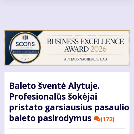
Pereiti
į
pagrindinį
turinį
Baleto šventė Alytuje.
Profesionalūs šokėjai
pristato garsiausius pasaulio
baleto pasirodymus
(172)