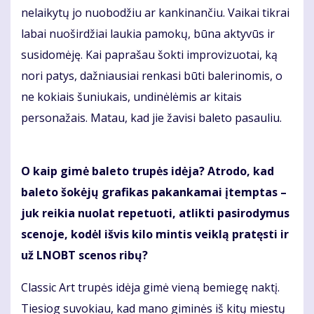
nelaikytų jo nuobodžiu ar kankinančiu. Vaikai tikrai
labai nuoširdžiai laukia pamokų, būna aktyvūs ir
susidomėję. Kai paprašau šokti improvizuotai, ką
nori patys, dažniausiai renkasi būti balerinomis, o
ne kokiais šuniukais, undinėlėmis ar kitais
personažais. Matau, kad jie žavisi baleto pasauliu.
O kaip gimė baleto trupės idėja? Atrodo, kad
baleto šokėjų grafikas pakankamai įtemptas –
juk reikia nuolat repetuoti, atlikti pasirodymus
scenoje, kodėl išvis kilo mintis veiklą pratęsti ir
už LNOBT scenos ribų?
Classic Art trupės idėja gimė vieną bemiegę naktį.
Tiesiog suvokiau, kad mano giminės iš kitų miestų