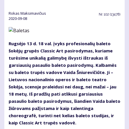
Rokas Maksimavičius
Nr.
102 (13478)
2020-09-08
Rugsėjo 13 d. 18 val. įvyks profesionalių baleto
šokėjų grupės Classic Art pasirodymas, kuriame
turėsime unikalią galimybę išvysti ištraukas iš
garsiausių pasaulio baleto pasirodymų. Kalbamės
su baleto trupės vadove Vaida Šniurevičiūte. Ji –
Lietuvos nacionalinio operos ir baleto teatro
šokėja, scenoje praleidusi nei daug, nei mažai – jau
18 metų. Iš pradžių pati atlikusi garsiausius
pasaulio baleto pasirodymus, šiandien Vaida baleto
žiūrovams pažįstama ir kaip talentinga
choreografė, turinti net kelias baleto studijas, ir
kaip Classic Art trupės vadovė.