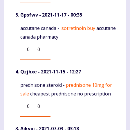
Gpsfwv
- 2021-11-17 - 00:35
accutane canada -
isotretinoin buy
accutane
Komentaras
canada pharmacy
0
0
Qzjbxe
- 2021-11-15 - 12:27
prednisone steroid -
prednisone 10mg for
Komentaras
sale
cheapest prednisone no prescription
0
0
Aikvqi
- 2021-07-03 - 03:18