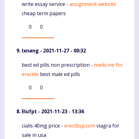
write essay service -
assignment website
Komentaras
cheap term papers
0
0
Ixnang
- 2021-11-27 - 00:32
best ed pills non prescription -
medicine for
Komentaras
erectile
best male ed pills
0
0
Elufpt
- 2021-11-23 - 13:36
cialis 40mg price -
erectbsp.com
viagra for
Komentaras
sale in usa