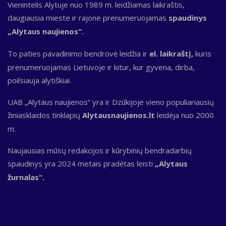
Vienintelis Alytuje nuo 1989 m. leidžiamas laikraštis,
daugiausia mieste ir rajone prenumeruojamas
spaudinys
„Alytaus naujienos“.
To paties pavadinimo bendrovė leidžia ir
el. laikraštį,
kuris
prenumeruojamas Lietuvoje ir kitur, kur gyvena, dirba,
poilsiauja alytiškiai.
UAB „Alytaus naujienos“ yra ir Dzūkijoje vieno populiariausių
žiniasklaidos tinklapių
Alytausnaujienos.lt
leidėja nuo 2000
m.
Naujausias mūsų redakcijos ir kūrybinių bendradarbių
spaudinys yra 2024 metais pradėtas leisti
„Alytaus
žurnalas“.