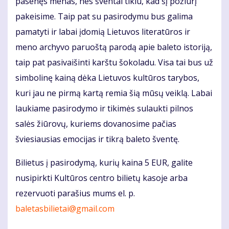
pasenęs menas, nes šventai tikiu, kad šį požiūrį
pakeisime. Taip pat su pasirodymu bus galima
pamatyti ir labai įdomią Lietuvos literatūros ir
meno archyvo paruoštą parodą apie baleto istoriją,
taip pat pasivaišinti karštu šokoladu. Visa tai bus už
simbolinę kainą dėka Lietuvos kultūros tarybos,
kuri jau ne pirmą kartą remia šią mūsų veiklą. Labai
laukiame pasirodymo ir tikimės sulaukti pilnos
salės žiūrovų, kuriems dovanosime pačias
šviesiausias emocijas ir tikrą baleto šventę.
Bilietus į pasirodymą, kurių kaina 5 EUR, galite
nusipirkti Kultūros centro bilietų kasoje arba
rezervuoti parašius mums el. p.
baletasbilietai@gmail.com