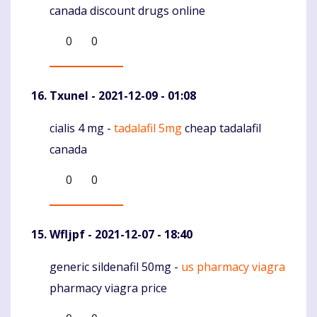
canada discount drugs online
0
0
Txunel
- 2021-12-09 - 01:08
cialis 4 mg -
tadalafil 5mg
cheap tadalafil
Komentaras
canada
0
0
Wfljpf
- 2021-12-07 - 18:40
generic sildenafil 50mg -
us pharmacy viagra
Komentaras
pharmacy viagra price