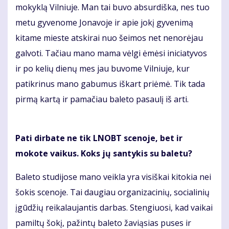
mokyklą Vilniuje. Man tai buvo absurdiška, nes tuo
metu gyvenome Jonavoje ir apie jokį gyvenimą
kitame mieste atskirai nuo šeimos net nenorėjau
galvoti. Tačiau mano mama vėlgi ėmėsi iniciatyvos
ir po kelių dienų mes jau buvome Vilniuje, kur
patikrinus mano gabumus iškart priėmė. Tik tada
pirmą kartą ir pamačiau baleto pasaulį iš arti.
Pati dirbate ne tik LNOBT scenoje, bet ir
mokote vaikus. Koks jų santykis su baletu?
Baleto studijose mano veikla yra visiškai kitokia nei
šokis scenoje. Tai daugiau organizacinių, socialinių
įgūdžių reikalaujantis darbas. Stengiuosi, kad vaikai
pamiltų šokį, pažintų baleto žaviąsias puses ir