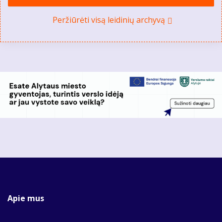
Peržiūrėti visą leidinių archyvą
Apie mus