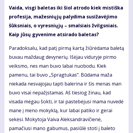
Vaida, visgi baletas iki šiol atrodo kiek mistiška
profesija, mažesniųjų palydima susižavėjimo
šūksniais, o vyresniųjų – smalsiais žvilgsniais.
Kaip jūsų gyvenime atsirado baletas?
Paradoksalu, kad patį pirmą kartą žiūrėdama baletą
buvau maždaug devynerių. Išėjau viduryje pirmo
veiksmo, nes man buvo labai nuobodu. Kiek
pamenu, tai buvo „Spragtukas“. Būdama maža
niekada nesvajojau tapti balerina ir šis menas man
buvo visai nepažįstamas. Aš tiesiog žinau, kad
visada mėgau šokti, ir tai pastebėjusi mama nuvedė
mane į meno mokyklą, kur labai patiko ir gerai
sekėsi. Mokytoja Vaiva Aleksandravičienė,
pamačiusi mano gabumus, pasiūlė stoti į baleto