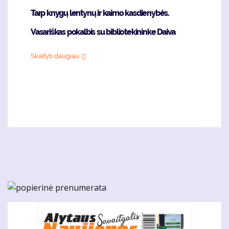
Tarp knygų lentynų ir kaimo kasdienybės.
Vasariškas pokalbis su bibliotekininke Daiva
Skaityti daugiau