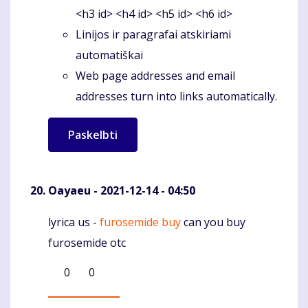
<h3 id> <h4 id> <h5 id> <h6 id>
Linijos ir paragrafai atskiriami
automatiškai
Web page addresses and email
addresses turn into links automatically.
Oayaeu
- 2021-12-14 - 04:50
lyrica us -
furosemide buy
can you buy
Komentaras
furosemide otc
0
0