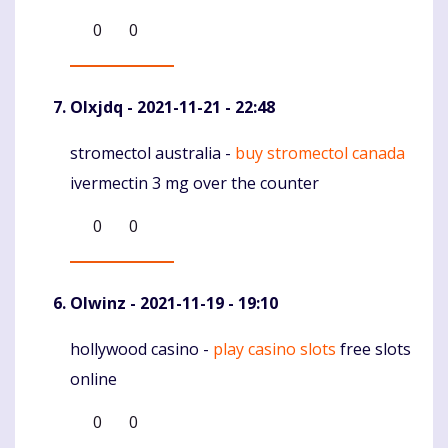
0
0
Olxjdq
- 2021-11-21 - 22:48
stromectol australia -
buy stromectol canada
Komentaras
ivermectin 3 mg over the counter
0
0
Olwinz
- 2021-11-19 - 19:10
hollywood casino -
play casino slots
free slots
Komentaras
online
0
0