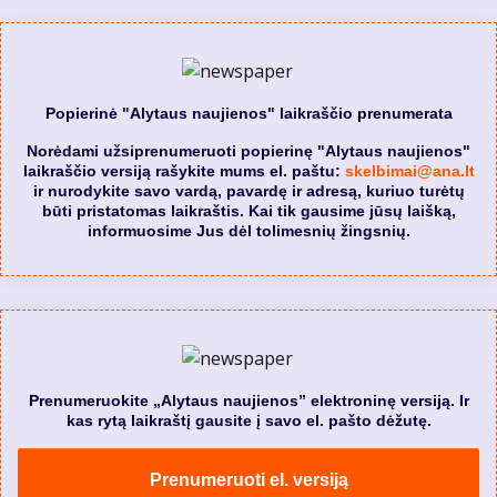
Popierinė "Alytaus naujienos" laikraščio prenumerata
Norėdami užsiprenumeruoti popierinę "Alytaus naujienos"
laikraščio versiją rašykite mums el. paštu:
skelbimai@ana.lt
ir nurodykite savo vardą, pavardę ir adresą, kuriuo turėtų
būti pristatomas laikraštis. Kai tik gausime jūsų laišką,
informuosime Jus dėl tolimesnių žingsnių.
Prenumeruokite „Alytaus naujienos” elektroninę versiją. Ir
kas rytą laikraštį gausite į savo el. pašto dėžutę.
Prenumeruoti el. versiją