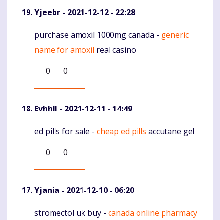
Yjeebr
- 2021-12-12 - 22:28
purchase amoxil 1000mg canada -
generic
Komentaras
name for amoxil
real casino
0
0
Evhhll
- 2021-12-11 - 14:49
ed pills for sale -
cheap ed pills
accutane gel
Komentaras
0
0
Yjania
- 2021-12-10 - 06:20
stromectol uk buy -
canada online pharmacy
Komentaras