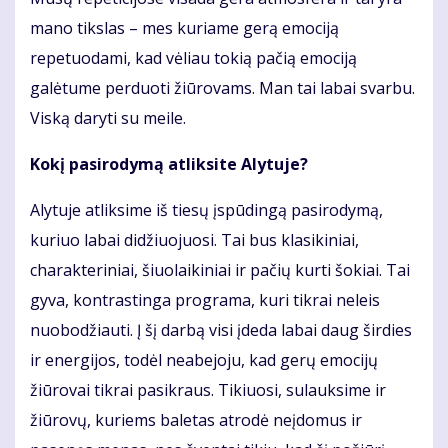
mano tikslas – mes kuriame gerą emociją
repetuodami, kad vėliau tokią pačią emociją
galėtume perduoti žiūrovams. Man tai labai svarbu.
Viską daryti su meile.
Kokį pasirodymą atliksite Alytuje?
Alytuje atliksime iš tiesų įspūdingą pasirodymą,
kuriuo labai didžiuojuosi. Tai bus klasikiniai,
charakteriniai, šiuolaikiniai ir pačių kurti šokiai. Tai
gyva, kontrastinga programa, kuri tikrai neleis
nuobodžiauti. Į šį darbą visi įdeda labai daug širdies
ir energijos, todėl neabejoju, kad gerų emocijų
žiūrovai tikrai pasikraus. Tikiuosi, sulauksime ir
žiūrovų, kuriems baletas atrodė neįdomus ir