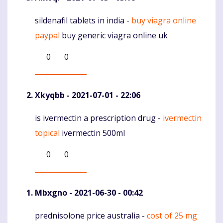
sildenafil tablets in india -
buy viagra online
Komentaras
paypal
buy generic viagra online uk
0
0
Xkyqbb
- 2021-07-01 - 22:06
is ivermectin a prescription drug -
ivermectin
Komentaras
topical
ivermectin 500ml
0
0
Mbxgno
- 2021-06-30 - 00:42
prednisolone price australia -
cost of 25 mg
Komentaras