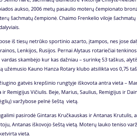
pia­dos auk­so, 2006 me­tų pa­sau­lio mo­te­rų čem­pio­na­to bron
te­rų šach­ma­tų čem­pio­nė. Chai­mo Fren­ke­lio vi­lo­je šach­ma­tų
a­ly­viais.
y­bo­se iš tie­sų ne­trū­ko spor­ti­nio azar­to, įtam­pos, nes jo­se da­l
ai­nos, Len­ki­jos, Ru­si­jos. Per­nai Aly­taus ro­ta­rie­čiai ten­ki­no­s
aus var­das skam­bė­jo kur kas daž­niau – su­rin­kę 53 taš­kus, aly­tiš
ą už­ėmu­sio Kau­no Han­za Ro­ta­ry klu­bo at­si­lik­ta vos 0,75 taš
iu­gi­no gat­vės krep­ši­nio rung­ty­je iš­ko­vo­ta an­tra vie­ta – Ma­
 ir Re­mi­gi­jus Vi­čiu­lis. Be­je, Ma­rius, Sau­lius, Re­mi­gi­jus ir Dai­
ėg­lių) var­žy­bo­se pel­nė šeš­tą vie­tą.
­ga­li­mi pa­si­ro­dė Gin­ta­ras Kruč­kaus­kas ir An­ta­nas Kru­tu­lis, 
to­ju, An­ta­nas iš­ko­vo­jo šeš­tą vie­tą. Mo­te­rų lau­ko te­ni­so var­
et­vir­ta vie­ta.