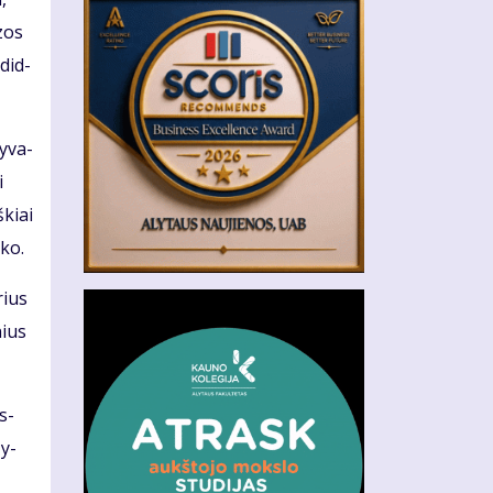
­zos
 did­
y­va­
i
­kiai
­ko.
rius
nius
as­
žy­