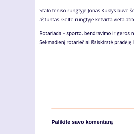
Sta­lo te­ni­so rung­ty­je Jo­nas Kuk­lys bu­vo š
aš­tun­tas. Gol­fo rung­ty­je ket­vir­ta vie­ta ati­t
Ro­ta­ria­da – spor­to, ben­dra­vi­mo ir ge­ros 
Sek­ma­die­nį ro­ta­rie­čiai iš­si­skirs­tė pra­dė­j
Palikite savo komentarą