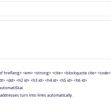
f hreflang> <em> <strong> <cite> <blockquote cite> <code>
<dt> <dd> <h2 id> <h3 id> <h4 id> <h5 id> <h6 id>
 automatiškai
ddresses turn into links automatically.