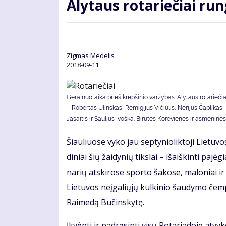
Aly­taus ro­ta­rie­čiai run
Zig­mas Me­de­lis
2018-09-11
Gera nuotaika prieš krepšinio varžybas: Alytaus rotariečiai
– Robertas Ulinskas, Remigijus Vičiulis, Nerijus Čaplikas,
Jasaitis ir Saulius Ivoška. Bi­ru­tės Ko­re­vie­nės ir as­me­ni­nės
Šiau­liuo­se vy­ko jau sep­ty­nio­lik­to­ji Lie­tu
di­niai šių žai­dy­nių tiks­lai – iš­aiš­kin­ti pa­
na­rių at­ski­ro­se spor­to ša­ko­se, ma­lo­niai i
Lie­tu­vos ne­įga­lių­jų kul­ki­nio šau­dy­mo čem­
Rai­me­dą Bu­čins­ky­tę.
Įkvėp­ti ir pa­drą­sin­ti vi­sų Ro­ta­ria­do­je at­v