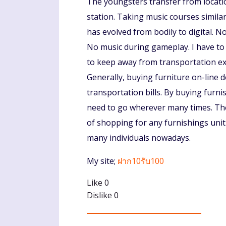
The youngsters transfer from locatio
station. Taking music courses similar 
has evolved from bodily to digital. No
No music during gameplay. I have t
to keep away from transportation exp
Generally, buying furniture on-line d
transportation bills. By buying furni
need to go wherever many times. The 
of shopping for any furnishings unit
many individuals nowadays.
My site;
ฝาก10รับ100
Like
0
Dislike
0