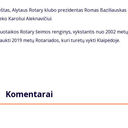
eš­tas, Aly­taus Ro­ta­ry klu­bo pre­zi­den­tas Ro­mas Ba­zi­liaus­kas
e­ko Ka­ro­liui Alek­na­vi­čiui.
nuo­tai­kos Ro­ta­ry šei­mos ren­gi­nys, vyks­tan­tis nuo 2002 me­tų
ę lauk­ti 2019 me­tų Ro­ta­ria­dos, ku­ri tu­rė­tų vyk­ti Klai­pė­do­je.
Komentarai