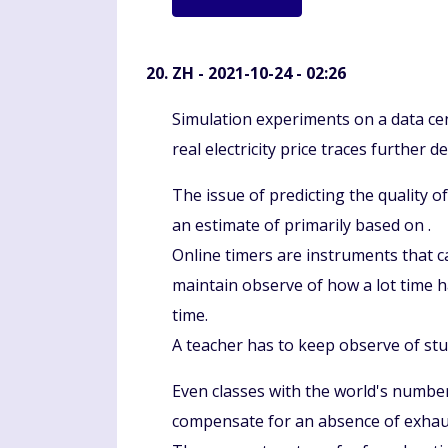
ZH
- 2021-10-24 - 02:26
Komentaras
Simulation experiments on a data ce
real electricity price traces further
The issue of predicting the quality o
an estimate of primarily based on .
Online timers are instruments that ca
maintain observe of how a lot time 
time.
A teacher has to keep observe of stud
Even classes with the world's numbe
compensate for an absence of exhau