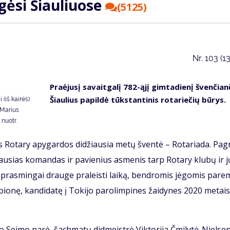
­gė­si Šiau­liuo­se
(5125)
Nr.
103 (1
Pra­ėju­sį sa­vait­ga­lį 782-ąjį gim­ta­die­nį šven­čian
Šiau­lius pa­pil­dė tūks­tan­ti­nis ro­ta­rie­čių bū­rys.
 (iš kairės)
 Marius
 nuotr.
­vos Ro­ta­ry apy­gar­dos di­džiau­sia me­tų šven­tė – Ro­ta­ria­da. Pa­g
jė­giau­sias ko­man­das ir pa­vie­nius as­me­nis tarp Ro­ta­ry klu­bų ir j
r pra­smin­gai drau­ge pra­leis­ti lai­ką, ben­dro­mis jė­go­mis pa­rem
pio­nę, kan­di­da­tę į To­ki­jo pa­ro­lim­pi­nes žai­dy­nes 2020 me­tais
y­ko Sei­mo na­rė, šach­ma­tų did­meist­rė Vik­to­ri­ja Čmi­ly­tė-Niel­sen