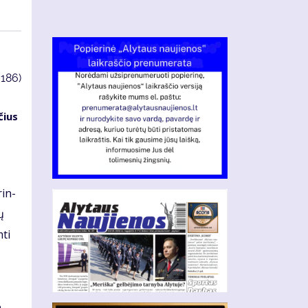
3186)
­čius
rin­
ų
­ti
,