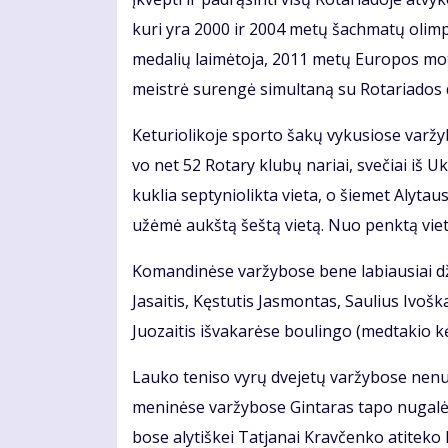
ku­ri yra 2000 ir 2004 me­tų šach­ma­tų olim­
me­da­lių lai­mė­to­ja, 2011 me­tų Eu­ro­pos mo­
meist­rė su­ren­gė si­mul­ta­ną su Ro­ta­ria­dos d
Ke­tu­rio­li­ko­je spor­to ša­kų vy­ku­sio­se var­ž
vo net 52 Ro­ta­ry klu­bų na­riai, sve­čiai iš Uk­r
kuk­lia sep­ty­nio­lik­ta vie­ta, o šie­met Aly­t
už­ėmė aukš­tą šeš­tą vie­tą. Nuo penk­tą vie­t
Ko­man­di­nė­se var­žy­bo­se be­ne la­biau­siai dž
Ja­sai­tis, Kęs­tu­tis Jas­mon­tas, Sau­lius Ivoš­ka
Juo­zai­tis iš­va­ka­rė­se bou­lin­go (med­ta­kio k
Lau­ko te­ni­so vy­rų dve­je­tų var­žy­bo­se ne­nu
me­ni­nė­se var­žy­bo­se Gin­ta­ras ta­po nu­ga­lė­
bo­se aly­tiš­kei Tat­ja­nai Krav­čen­ko ati­te­ko k