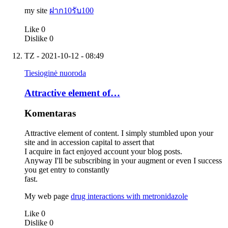
my site
ฝาก10รับ100
Like
0
Dislike
0
TZ
- 2021-10-12 - 08:49
Tiesioginė nuoroda
Attractive element of…
Komentaras
Attractive element of content. I simply stumbled upon your
site and in accession capital to assert that
I acquire in fact enjoyed account your blog posts.
Anyway I'll be subscribing in your augment or even I success
you get entry to constantly
fast.
My web page
drug interactions with metronidazole
Like
0
Dislike
0