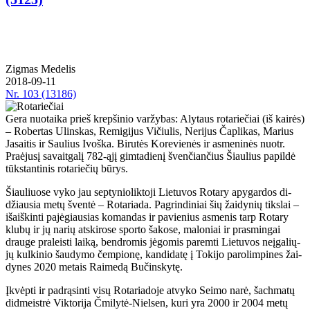
Zig­mas Me­de­lis
2018-09-11
Nr.
103 (13186)
Gera nuotaika prieš krepšinio varžybas: Alytaus rotariečiai (iš kairės)
– Robertas Ulinskas, Remigijus Vičiulis, Nerijus Čaplikas, Marius
Jasaitis ir Saulius Ivoška. Bi­ru­tės Ko­re­vie­nės ir as­me­ni­nės nuotr.
Pra­ėju­sį sa­vait­ga­lį 782-ąjį gim­ta­die­nį šven­čian­čius Šiau­lius pa­pil­dė
tūks­tan­ti­nis ro­ta­rie­čių bū­rys.
Šiau­liuo­se vy­ko jau sep­ty­nio­lik­to­ji Lie­tu­vos Ro­ta­ry apy­gar­dos di­
džiau­sia me­tų šven­tė – Ro­ta­ria­da. Pa­grin­di­niai šių žai­dy­nių tiks­lai –
iš­aiš­kin­ti pa­jė­giau­sias ko­man­das ir pa­vie­nius as­me­nis tarp Ro­ta­ry
klu­bų ir jų na­rių at­ski­ro­se spor­to ša­ko­se, ma­lo­niai ir pra­smin­gai
drau­ge pra­leis­ti lai­ką, ben­dro­mis jė­go­mis pa­rem­ti Lie­tu­vos ne­įga­lių­
jų kul­ki­nio šau­dy­mo čem­pio­nę, kan­di­da­tę į To­ki­jo pa­ro­lim­pi­nes žai­
dy­nes 2020 me­tais Rai­me­dą Bu­čins­ky­tę.
Įkvėp­ti ir pa­drą­sin­ti vi­sų Ro­ta­ria­do­je at­vy­ko Sei­mo na­rė, šach­ma­tų
did­meist­rė Vik­to­ri­ja Čmi­ly­tė-Niel­sen, ku­ri yra 2000 ir 2004 me­tų