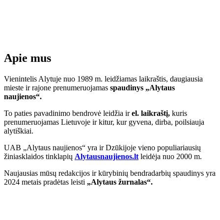
Apie mus
Vienintelis Alytuje nuo 1989 m. leidžiamas laikraštis, daugiausia
mieste ir rajone prenumeruojamas
spaudinys „Alytaus
naujienos“.
To paties pavadinimo bendrovė leidžia ir
el. laikraštį,
kuris
prenumeruojamas Lietuvoje ir kitur, kur gyvena, dirba, poilsiauja
alytiškiai.
UAB „Alytaus naujienos“ yra ir Dzūkijoje vieno populiariausių
žiniasklaidos tinklapių
Alytausnaujienos.lt
leidėja nuo 2000 m.
Naujausias mūsų redakcijos ir kūrybinių bendradarbių spaudinys yra
2024 metais pradėtas leisti
„Alytaus žurnalas“.