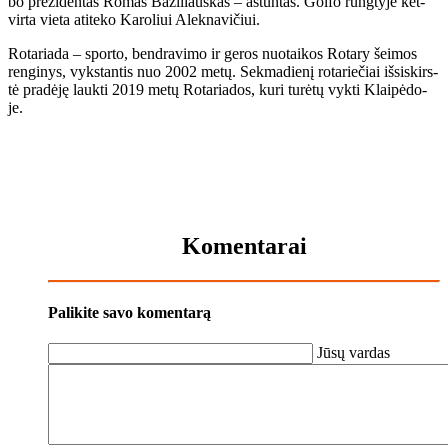
bo pre­zi­den­tas Ro­mas Ba­zi­liaus­kas – aš­tun­tas. Gol­fo rung­ty­je ket­
vir­ta vie­ta ati­te­ko Ka­ro­liui Alek­na­vi­čiui.
Ro­ta­ria­da – spor­to, ben­dra­vi­mo ir ge­ros nuo­tai­kos Ro­ta­ry šei­mos
ren­gi­nys, vyks­tan­tis nuo 2002 me­tų. Sek­ma­die­nį ro­ta­rie­čiai iš­si­skirs­
tė pra­dė­ję lauk­ti 2019 me­tų Ro­ta­ria­dos, ku­ri tu­rė­tų vyk­ti Klai­pė­do­
je.
Komentarai
Palikite savo komentarą
Jūsų vardas