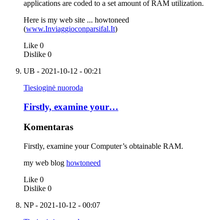
applications are coded to a set amount of RAM utilization.
Here is my web site ... howtoneed
(
www.Inviaggioconparsifal.It
)
Like
0
Dislike
0
UB
- 2021-10-12 - 00:21
Tiesioginė nuoroda
Firstly, examine your…
Komentaras
Firstly, examine your Computer’s obtainable RAM.
my web blog
howtoneed
Like
0
Dislike
0
NP
- 2021-10-12 - 00:07