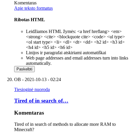
Komentaras
Apie teksto formatus
Ribotas HTML
Leidžiamos HTML žymės: <a href hreflang> <em>
<strong> <cite> <blockquote cite> <code> <ul type>
<ol start type> <li> <dl> <dt> <dd> <h2 id> <h3 id>
<h4 id> <h5 id> <h6 id>
Linijos ir paragrafai atskiriami automatiškai
Web page addresses and email addresses turn into links
automatically.
OB
- 2021-10-13 - 02:24
Tiesioginė nuoroda
Tired of in search of…
Komentaras
Tired of in search of methods to allocate more RAM to
Minecraft?