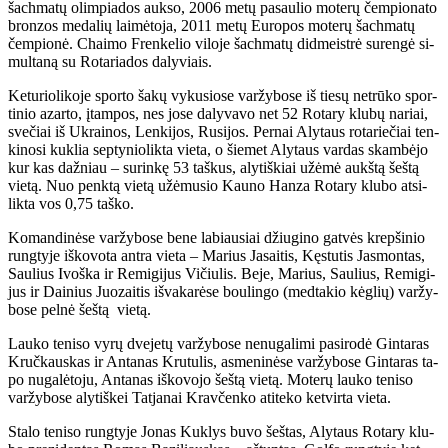
šach­ma­tų olim­pia­dos auk­so, 2006 me­tų pa­sau­lio mo­te­rų čem­pio­na­to
bron­zos me­da­lių lai­mė­to­ja, 2011 me­tų Eu­ro­pos mo­te­rų šach­ma­tų
čem­pio­nė. Chai­mo Fren­ke­lio vi­lo­je šach­ma­tų did­meist­rė su­ren­gė si­
mul­ta­ną su Ro­ta­ria­dos da­ly­viais.
Ke­tu­rio­li­ko­je spor­to ša­kų vy­ku­sio­se var­žy­bo­se iš tie­sų ne­trū­ko spor­
ti­nio azar­to, įtam­pos, nes jo­se da­ly­va­vo net 52 Ro­ta­ry klu­bų na­riai,
sve­čiai iš Uk­rai­nos, Len­ki­jos, Ru­si­jos. Per­nai Aly­taus ro­ta­rie­čiai ten­
ki­no­si kuk­lia sep­ty­nio­lik­ta vie­ta, o šie­met Aly­taus var­das skam­bė­jo
kur kas daž­niau – su­rin­kę 53 taš­kus, aly­tiš­kiai už­ėmė aukš­tą šeš­tą
vie­tą. Nuo penk­tą vie­tą už­ėmu­sio Kau­no Han­za Ro­ta­ry klu­bo at­si­
lik­ta vos 0,75 taš­ko.
Ko­man­di­nė­se var­žy­bo­se be­ne la­biau­siai džiu­gi­no gat­vės krep­ši­nio
rung­ty­je iš­ko­vo­ta an­tra vie­ta – Ma­rius Ja­sai­tis, Kęs­tu­tis Jas­mon­tas,
Sau­lius Ivoš­ka ir Re­mi­gi­jus Vi­čiu­lis. Be­je, Ma­rius, Sau­lius, Re­mi­gi­
jus ir Dai­nius Juo­zai­tis iš­va­ka­rė­se bou­lin­go (med­ta­kio kėg­lių) var­žy­
bo­se pel­nė šeš­tą vie­tą.
Lau­ko te­ni­so vy­rų dve­je­tų var­žy­bo­se ne­nu­ga­li­mi pa­si­ro­dė Gin­ta­ras
Kruč­kaus­kas ir An­ta­nas Kru­tu­lis, as­me­ni­nė­se var­žy­bo­se Gin­ta­ras ta­
po nu­ga­lė­to­ju, An­ta­nas iš­ko­vo­jo šeš­tą vie­tą. Mo­te­rų lau­ko te­ni­so
var­žy­bo­se aly­tiš­kei Tat­ja­nai Krav­čen­ko ati­te­ko ket­vir­ta vie­ta.
Sta­lo te­ni­so rung­ty­je Jo­nas Kuk­lys bu­vo šeš­tas, Aly­taus Ro­ta­ry klu­