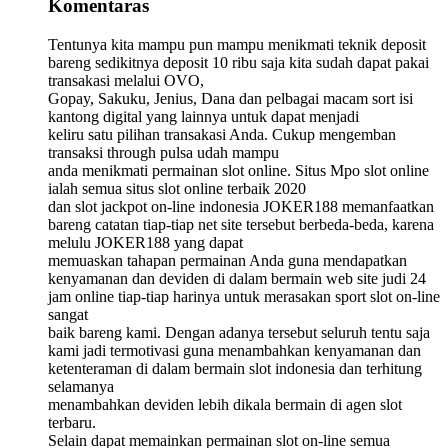
Komentaras
Tentunya kita mampu pun mampu menikmati teknik deposit
bareng sedikitnya deposit 10 ribu saja kita sudah dapat pakai
transakasi melalui OVO,
Gopay, Sakuku, Jenius, Dana dan pelbagai macam sort isi
kantong digital yang lainnya untuk dapat menjadi
keliru satu pilihan transakasi Anda. Cukup mengemban
transaksi through pulsa udah mampu
anda menikmati permainan slot online. Situs Mpo slot online
ialah semua situs slot online terbaik 2020
dan slot jackpot on-line indonesia JOKER188 memanfaatkan
bareng catatan tiap-tiap net site tersebut berbeda-beda, karena
melulu JOKER188 yang dapat
memuaskan tahapan permainan Anda guna mendapatkan
kenyamanan dan deviden di dalam bermain web site judi 24
jam online tiap-tiap harinya untuk merasakan sport slot on-line
sangat
baik bareng kami. Dengan adanya tersebut seluruh tentu saja
kami jadi termotivasi guna menambahkan kenyamanan dan
ketenteraman di dalam bermain slot indonesia dan terhitung
selamanya
menambahkan deviden lebih dikala bermain di agen slot
terbaru.
Selain dapat memainkan permainan slot on-line semua