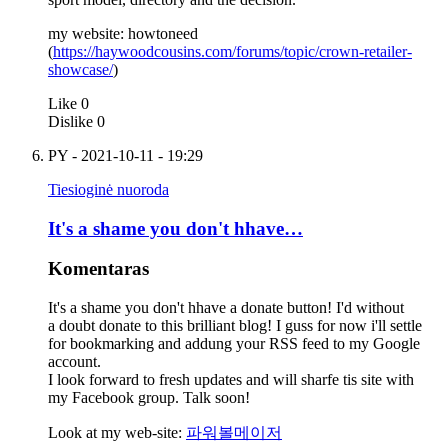
my website: howtoneed
(
https://haywoodcousins.com/forums/topic/crown-retailer-
showcase/
)
Like
0
Dislike
0
PY
- 2021-10-11 - 19:29
Tiesioginė nuoroda
It's a shame you don't hhave…
Komentaras
It's a shame you don't hhave a donate button! I'd without
a doubt donate to this brilliant blog! I guss for now i'll settle
for bookmarking and addung your RSS feed to my Google
account.
I look forward to fresh updates and will sharfe tis site with
my Facebook group. Talk soon!
Look at my web-site:
파워볼메이저