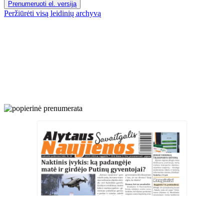
Prenumeruoti el. versiją
Peržiūrėti visą leidinių archyvą