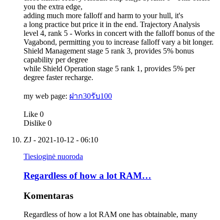
you the extra edge,
adding much more falloff and harm to your hull, it's
a long practice but price it in the end. Trajectory Analysis
level 4, rank 5 - Works in concert with the falloff bonus of the
Vagabond, permitting you to increase falloff vary a bit longer.
Shield Management stage 5 rank 3, provides 5% bonus
capability per degree
while Shield Operation stage 5 rank 1, provides 5% per
degree faster recharge.
my web page:
ฝาก30รับ100
Like
0
Dislike
0
ZJ
- 2021-10-12 - 06:10
Tiesioginė nuoroda
Regardless of how a lot RAM…
Komentaras
Regardless of how a lot RAM one has obtainable, many