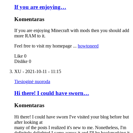
If you are enjoying…
Komentaras
If you are enjoying Minecraft with mods then you should add
more RAM to it.
Feel free to visit my homepage ...
howtoneed
Like
0
Dislike
0
XU
- 2021-10-11 - 11:15
Tiesioginė nuoroda
Hi there! I could have sworn…
Komentaras
Hi there! I could have sworn I've visited your blog before but
after looking at
many of the posts I realized it's new to me. Nonetheless, I'm
definitely delighted I came across it and I'll be bookmarking it