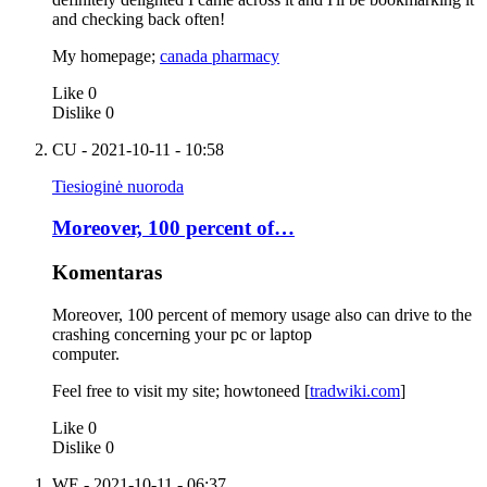
and checking back often!
My homepage;
canada pharmacy
Like
0
Dislike
0
CU
- 2021-10-11 - 10:58
Tiesioginė nuoroda
Moreover, 100 percent of…
Komentaras
Moreover, 100 percent of memory usage also can drive to the
crashing concerning your pc or laptop
computer.
Feel free to visit my site; howtoneed [
tradwiki.com
]
Like
0
Dislike
0
WE
- 2021-10-11 - 06:37