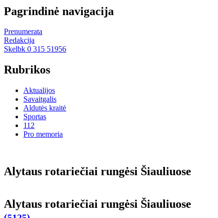
Pagrindinė navigacija
Prenumerata
Redakcija
Skelbk 0 315 51956
Rubrikos
Aktualijos
Savaitgalis
Aldutės kraitė
Sportas
112
Pro memoria
Aly­taus ro­ta­rie­čiai run­gė­si Šiau­liuo­se
Aly­taus ro­ta­rie­čiai run­gė­si Šiau­liuo­se
(5125)