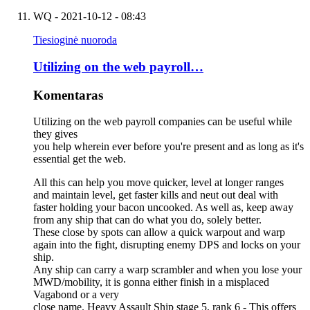
WQ
- 2021-10-12 - 08:43
Tiesioginė nuoroda
Utilizing on the web payroll…
Komentaras
Utilizing on the web payroll companies can be useful while
they gives
you help wherein ever before you're present and as long as it's
essential get the web.
All this can help you move quicker, level at longer ranges
and maintain level, get faster kills and neut out deal with
faster holding your bacon uncooked. As well as, keep away
from any ship that can do what you do, solely better.
These close by spots can allow a quick warpout and warp
again into the fight, disrupting enemy DPS and locks on your
ship.
Any ship can carry a warp scrambler and when you lose your
MWD/mobility, it is gonna either finish in a misplaced
Vagabond or a very
close name. Heavy Assault Ship stage 5, rank 6 - This offers