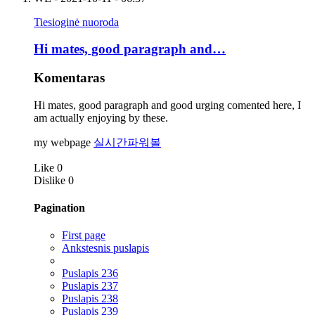
Tiesioginė nuoroda
Hi mates, good paragraph and…
Komentaras
Hi mates, good paragraph and good urging comented here, I
am actually enjoying by these.
my webpage
실시간파워볼
Like
0
Dislike
0
Pagination
First page
Ankstesnis puslapis
Puslapis
236
Puslapis
237
Puslapis
238
Puslapis
239