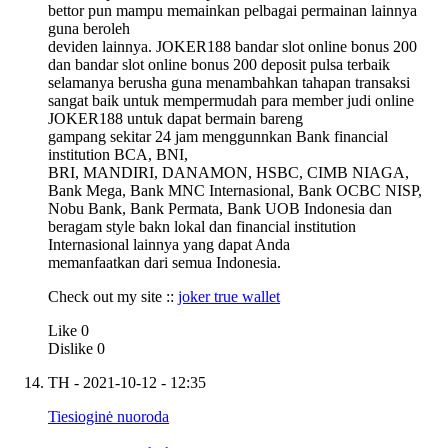
bettor pun mampu memainkan pelbagai permainan lainnya
guna beroleh
deviden lainnya. JOKER188 bandar slot online bonus 200
dan bandar slot online bonus 200 deposit pulsa terbaik
selamanya berusha guna menambahkan tahapan transaksi
sangat baik untuk mempermudah para member judi online
JOKER188 untuk dapat bermain bareng
gampang sekitar 24 jam menggunnkan Bank financial
institution BCA, BNI,
BRI, MANDIRI, DANAMON, HSBC, CIMB NIAGA,
Bank Mega, Bank MNC Internasional, Bank OCBC NISP,
Nobu Bank, Bank Permata, Bank UOB Indonesia dan
beragam style bakn lokal dan financial institution
Internasional lainnya yang dapat Anda
memanfaatkan dari semua Indonesia.
Check out my site ::
joker true wallet
Like
0
Dislike
0
TH
- 2021-10-12 - 12:35
Tiesioginė nuoroda