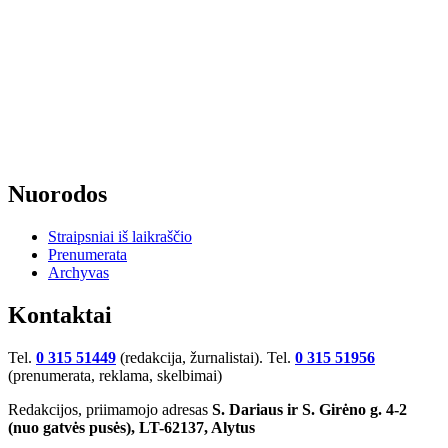
Nuorodos
Straipsniai iš laikraščio
Prenumerata
Archyvas
Kontaktai
Tel.
0 315 51449
(redakcija, žurnalistai). Tel.
0 315 51956
(prenumerata, reklama, skelbimai)
Redakcijos, priimamojo adresas
S. Dariaus ir S. Girėno g. 4-2
(nuo gatvės pusės), LT-62137, Alytus