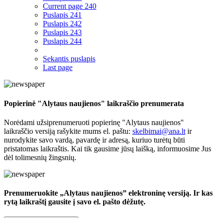
Current page
240
Puslapis
241
Puslapis
242
Puslapis
243
Puslapis
244
Sekantis puslapis
Last page
Popierinė "Alytaus naujienos" laikraščio prenumerata
Norėdami užsiprenumeruoti popierinę "Alytaus naujienos"
laikraščio versiją rašykite mums el. paštu:
skelbimai@ana.lt
ir
nurodykite savo vardą, pavardę ir adresą, kuriuo turėtų būti
pristatomas laikraštis. Kai tik gausime jūsų laišką, informuosime Jus
dėl tolimesnių žingsnių.
Prenumeruokite „Alytaus naujienos” elektroninę versiją. Ir kas
rytą laikraštį gausite į savo el. pašto dėžutę.