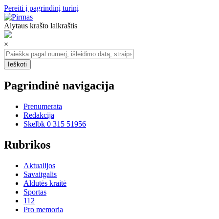
Pereiti į pagrindinį turinį
Alytaus krašto laikraštis
×
Pagrindinė navigacija
Prenumerata
Redakcija
Skelbk 0 315 51956
Rubrikos
Aktualijos
Savaitgalis
Aldutės kraitė
Sportas
112
Pro memoria