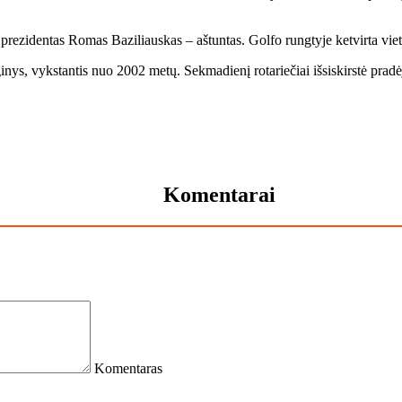
re­zi­den­tas Ro­mas Ba­zi­liaus­kas – aš­tun­tas. Gol­fo rung­ty­je ket­vir­ta vie­ta
­nys, vyks­tan­tis nuo 2002 me­tų. Sek­ma­die­nį ro­ta­rie­čiai iš­si­skirs­tė pra­dė­
Komentarai
Komentaras