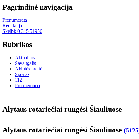
Pagrindinė navigacija
Prenumerata
Redakcija
Skelbk 0 315 51956
Rubrikos
Aktualijos
Savaitgalis
Aldutės kraitė
Sportas
112
Pro memoria
Aly­taus ro­ta­rie­čiai run­gė­si Šiau­liuo­se
Aly­taus ro­ta­rie­čiai run­gė­si Šiau­liuo­se
(5125