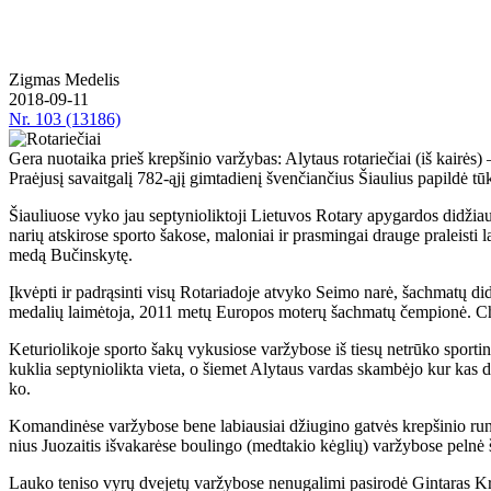
Zig­mas Me­de­lis
2018-09-11
Nr.
103 (13186)
Gera nuotaika prieš krepšinio varžybas: Alytaus rotariečiai (iš kairės) – 
Pra­ėju­sį sa­vait­ga­lį 782-ąjį gim­ta­die­nį šven­čian­čius Šiau­lius pa­pil­dė tūks­
Šiau­liuo­se vy­ko jau sep­ty­nio­lik­to­ji Lie­tu­vos Ro­ta­ry apy­gar­dos di­džiau
na­rių at­ski­ro­se spor­to ša­ko­se, ma­lo­niai ir pra­smin­gai drau­ge pra­leis­t
me­dą Bu­čins­ky­tę.
Įkvėp­ti ir pa­drą­sin­ti vi­sų Ro­ta­ria­do­je at­vy­ko Sei­mo na­rė, šach­ma­t
me­da­lių lai­mė­to­ja, 2011 me­tų Eu­ro­pos mo­te­rų šach­ma­tų čem­pio­nė. Chai
Ke­tu­rio­li­ko­je spor­to ša­kų vy­ku­sio­se var­žy­bo­se iš tie­sų ne­trū­ko spor­t
kuk­lia sep­ty­nio­lik­ta vie­ta, o šie­met Aly­taus var­das skam­bė­jo kur kas 
ko.
Ko­man­di­nė­se var­žy­bo­se be­ne la­biau­siai džiu­gi­no gat­vės krep­ši­nio rung
nius Juo­zai­tis iš­va­ka­rė­se bou­lin­go (med­ta­kio kėg­lių) var­žy­bo­se pel­nė 
Lau­ko te­ni­so vy­rų dve­je­tų var­žy­bo­se ne­nu­ga­li­mi pa­si­ro­dė Gin­ta­ras Kr