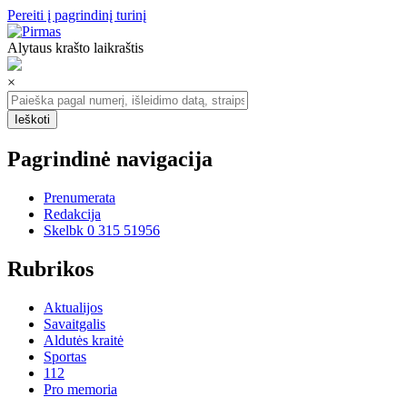
Pereiti į pagrindinį turinį
Alytaus krašto laikraštis
×
Pagrindinė navigacija
Prenumerata
Redakcija
Skelbk 0 315 51956
Rubrikos
Aktualijos
Savaitgalis
Aldutės kraitė
Sportas
112
Pro memoria