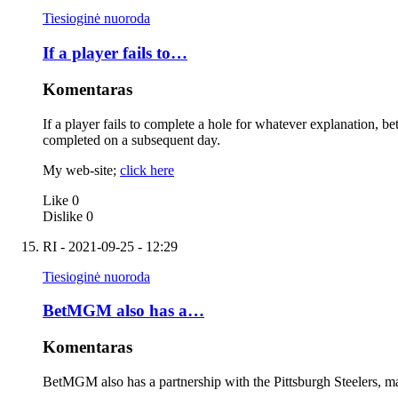
Tiesioginė nuoroda
If a player fails to…
Komentaras
If a player fails to complete a hole for whatever explanation, bet
completed on a subsequent day.
My web-site;
click here
Like
0
Dislike
0
RI
- 2021-09-25 - 12:29
Tiesioginė nuoroda
BetMGM also has a…
Komentaras
BetMGM also has a partnership with the Pittsburgh Steelers, m