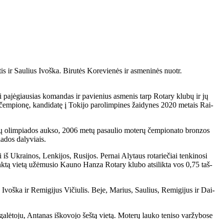
 Saulius Ivoška. Bi­ru­tės Ko­re­vie­nės ir as­me­ni­nės nuotr.
n­ti pa­jė­giau­sias ko­man­das ir pa­vie­nius as­me­nis tarp Ro­ta­ry klu­bų ir jų
o čem­pio­nę, kan­di­da­tę į To­ki­jo pa­ro­lim­pi­nes žai­dy­nes 2020 me­tais Rai­
a­tų olim­pia­dos auk­so, 2006 me­tų pa­sau­lio mo­te­rų čem­pio­na­to bron­zos
a­dos da­ly­viais.
 iš Uk­rai­nos, Len­ki­jos, Ru­si­jos. Per­nai Aly­taus ro­ta­rie­čiai ten­ki­no­si
nk­tą vie­tą už­ėmu­sio Kau­no Han­za Ro­ta­ry klu­bo at­si­lik­ta vos 0,75 taš­
s Ivoš­ka ir Re­mi­gi­jus Vi­čiu­lis. Be­je, Ma­rius, Sau­lius, Re­mi­gi­jus ir Dai­
­lė­to­ju, An­ta­nas iš­ko­vo­jo šeš­tą vie­tą. Mo­te­rų lau­ko te­ni­so var­žy­bo­se