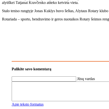
aly­tiš­kei Tat­ja­nai Krav­čen­ko ati­te­ko ket­vir­ta vie­ta.
Sta­lo te­ni­so rung­ty­je Jo­nas Kuk­lys bu­vo šeš­tas, Aly­taus Ro­ta­ry klu­bo p
Ro­ta­ria­da – spor­to, ben­dra­vi­mo ir ge­ros nuo­tai­kos Ro­ta­ry šei­mos ren­gi
Palikite savo komentarą
Jūsų vardas
Apie teksto formatus