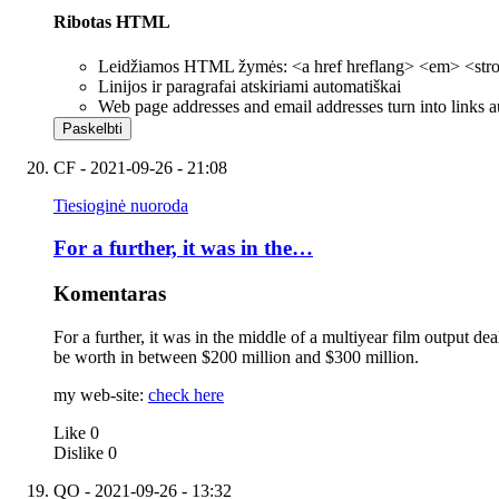
Ribotas HTML
Leidžiamos HTML žymės: <a href hreflang> <em> <strong
Linijos ir paragrafai atskiriami automatiškai
Web page addresses and email addresses turn into links a
CF
- 2021-09-26 - 21:08
Tiesioginė nuoroda
For a further, it was in the…
Komentaras
For a further, it was in the middle of a multiyear film output dea
be worth in between $200 million and $300 million.
my web-site:
check here
Like
0
Dislike
0
QO
- 2021-09-26 - 13:32