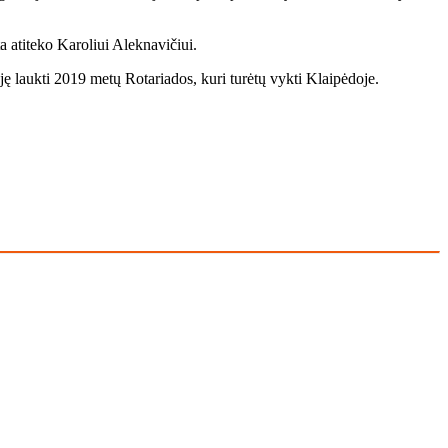
 ati­te­ko Ka­ro­liui Alek­na­vi­čiui.
ję lauk­ti 2019 me­tų Ro­ta­ria­dos, ku­ri tu­rė­tų vyk­ti Klai­pė­do­je.