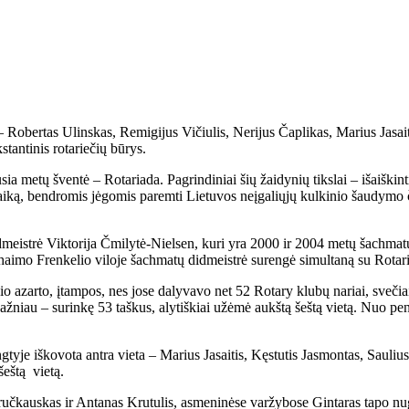
Robertas Ulinskas, Remigijus Vičiulis, Nerijus Čaplikas, Marius Jasaitis ir
tan­ti­nis ro­ta­rie­čių bū­rys.
­sia me­tų šven­tė – Ro­ta­ria­da. Pa­grin­di­niai šių žai­dy­nių tiks­lai – iš­aiš­ki
i lai­ką, ben­dro­mis jė­go­mis pa­rem­ti Lie­tu­vos ne­įga­lių­jų kul­ki­nio šau­dy­m
ų did­meist­rė Vik­to­ri­ja Čmi­ly­tė-Niel­sen, ku­ri yra 2000 ir 2004 me­tų šach­m
­mo Fren­ke­lio vi­lo­je šach­ma­tų did­meist­rė su­ren­gė si­mul­ta­ną su Ro­ta­ri
i­nio azar­to, įtam­pos, nes jo­se da­ly­va­vo net 52 Ro­ta­ry klu­bų na­riai, sve­čiai
daž­niau – su­rin­kę 53 taš­kus, aly­tiš­kiai už­ėmė aukš­tą šeš­tą vie­tą. Nuo pe
­ty­je iš­ko­vo­ta an­tra vie­ta – Ma­rius Ja­sai­tis, Kęs­tu­tis Jas­mon­tas, Sau­liu
šeš­tą vie­tą.
uč­kaus­kas ir An­ta­nas Kru­tu­lis, as­me­ni­nė­se var­žy­bo­se Gin­ta­ras ta­po nu­ga