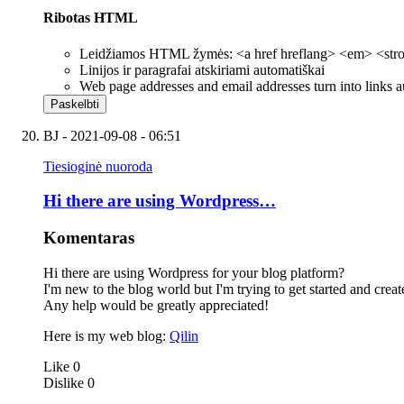
Ribotas HTML
Leidžiamos HTML žymės: <a href hreflang> <em> <strong
Linijos ir paragrafai atskiriami automatiškai
Web page addresses and email addresses turn into links a
BJ
- 2021-09-08 - 06:51
Tiesioginė nuoroda
Hi there are using Wordpress…
Komentaras
Hi there are using Wordpress for your blog platform?
I'm new to the blog world but I'm trying to get started and cr
Any help would be greatly appreciated!
Here is my web blog:
Qilin
Like
0
Dislike
0