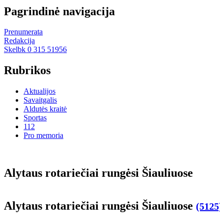
Pagrindinė navigacija
Prenumerata
Redakcija
Skelbk 0 315 51956
Rubrikos
Aktualijos
Savaitgalis
Aldutės kraitė
Sportas
112
Pro memoria
Aly­taus ro­ta­rie­čiai run­gė­si Šiau­liuo­se
Aly­taus ro­ta­rie­čiai run­gė­si Šiau­liuo­se
(5125