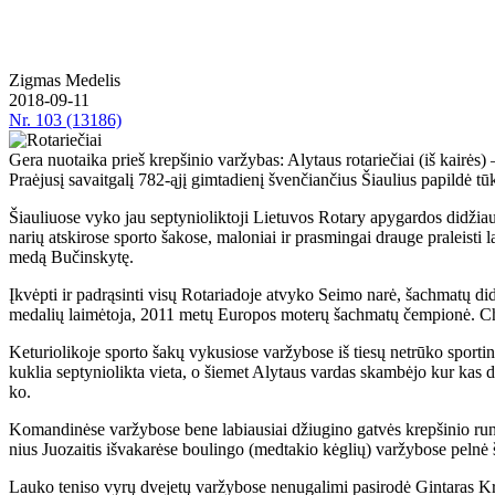
Zig­mas Me­de­lis
2018-09-11
Nr.
103 (13186)
Gera nuotaika prieš krepšinio varžybas: Alytaus rotariečiai (iš kairės) – 
Pra­ėju­sį sa­vait­ga­lį 782-ąjį gim­ta­die­nį šven­čian­čius Šiau­lius pa­pil­dė tūks­
Šiau­liuo­se vy­ko jau sep­ty­nio­lik­to­ji Lie­tu­vos Ro­ta­ry apy­gar­dos di­džiau
na­rių at­ski­ro­se spor­to ša­ko­se, ma­lo­niai ir pra­smin­gai drau­ge pra­leis­t
me­dą Bu­čins­ky­tę.
Įkvėp­ti ir pa­drą­sin­ti vi­sų Ro­ta­ria­do­je at­vy­ko Sei­mo na­rė, šach­ma­t
me­da­lių lai­mė­to­ja, 2011 me­tų Eu­ro­pos mo­te­rų šach­ma­tų čem­pio­nė. Chai
Ke­tu­rio­li­ko­je spor­to ša­kų vy­ku­sio­se var­žy­bo­se iš tie­sų ne­trū­ko spor­t
kuk­lia sep­ty­nio­lik­ta vie­ta, o šie­met Aly­taus var­das skam­bė­jo kur kas 
ko.
Ko­man­di­nė­se var­žy­bo­se be­ne la­biau­siai džiu­gi­no gat­vės krep­ši­nio rung
nius Juo­zai­tis iš­va­ka­rė­se bou­lin­go (med­ta­kio kėg­lių) var­žy­bo­se pel­nė 
Lau­ko te­ni­so vy­rų dve­je­tų var­žy­bo­se ne­nu­ga­li­mi pa­si­ro­dė Gin­ta­ras Kr