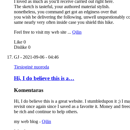
I loved as much as you'll receive carried out right here.
The sketch is tasteful, your authored material stylish.
nonetheless, you command get got an edginess over that
you wish be delivering the following. unwell unquestionably c
same nearly very often inside case you shield this hike.
Feel free to visit my web site ...
Qilin
Like
0
Dislike
0
GJ
- 2021-09-06 - 04:46
Tiesioginė nuoroda
Hi, I do believe this is a…
Komentaras
Hi, I do believe this is a great website. I stumbledupon it ;) I m
revisit once again since I saved as a favorite it. Money and fr
be rich and continue to help others.
my web blog -
Qilin