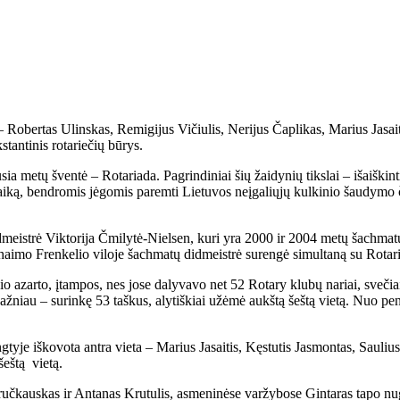
Robertas Ulinskas, Remigijus Vičiulis, Nerijus Čaplikas, Marius Jasaitis ir
tan­ti­nis ro­ta­rie­čių bū­rys.
­sia me­tų šven­tė – Ro­ta­ria­da. Pa­grin­di­niai šių žai­dy­nių tiks­lai – iš­aiš­ki
i lai­ką, ben­dro­mis jė­go­mis pa­rem­ti Lie­tu­vos ne­įga­lių­jų kul­ki­nio šau­dy­m
ų did­meist­rė Vik­to­ri­ja Čmi­ly­tė-Niel­sen, ku­ri yra 2000 ir 2004 me­tų šach­m
­mo Fren­ke­lio vi­lo­je šach­ma­tų did­meist­rė su­ren­gė si­mul­ta­ną su Ro­ta­ri
i­nio azar­to, įtam­pos, nes jo­se da­ly­va­vo net 52 Ro­ta­ry klu­bų na­riai, sve­čiai
daž­niau – su­rin­kę 53 taš­kus, aly­tiš­kiai už­ėmė aukš­tą šeš­tą vie­tą. Nuo pe
­ty­je iš­ko­vo­ta an­tra vie­ta – Ma­rius Ja­sai­tis, Kęs­tu­tis Jas­mon­tas, Sau­liu
šeš­tą vie­tą.
uč­kaus­kas ir An­ta­nas Kru­tu­lis, as­me­ni­nė­se var­žy­bo­se Gin­ta­ras ta­po nu­ga