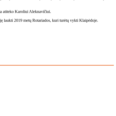
 ati­te­ko Ka­ro­liui Alek­na­vi­čiui.
ję lauk­ti 2019 me­tų Ro­ta­ria­dos, ku­ri tu­rė­tų vyk­ti Klai­pė­do­je.