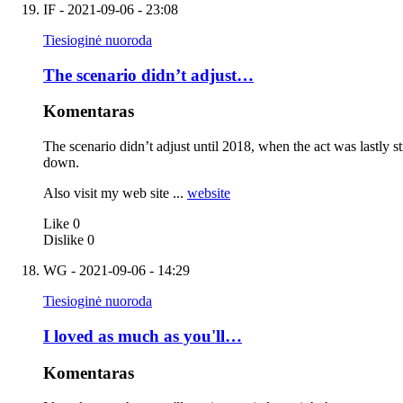
IF
- 2021-09-06 - 23:08
Tiesioginė nuoroda
The scenario didn’t adjust…
Komentaras
The scenario didn’t adjust until 2018, when the act was lastly s
down.
Also visit my web site ...
website
Like
0
Dislike
0
WG
- 2021-09-06 - 14:29
Tiesioginė nuoroda
I loved as much as you'll…
Komentaras