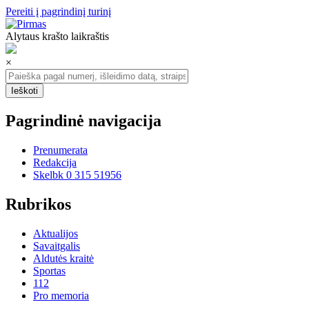
Pereiti į pagrindinį turinį
Alytaus krašto laikraštis
×
Pagrindinė navigacija
Prenumerata
Redakcija
Skelbk 0 315 51956
Rubrikos
Aktualijos
Savaitgalis
Aldutės kraitė
Sportas
112
Pro memoria