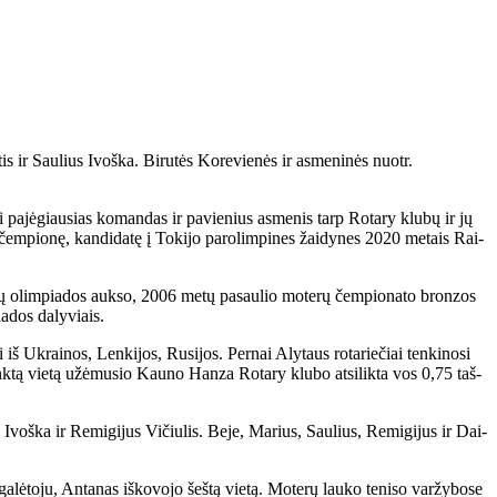
 Saulius Ivoška. Bi­ru­tės Ko­re­vie­nės ir as­me­ni­nės nuotr.
n­ti pa­jė­giau­sias ko­man­das ir pa­vie­nius as­me­nis tarp Ro­ta­ry klu­bų ir jų
o čem­pio­nę, kan­di­da­tę į To­ki­jo pa­ro­lim­pi­nes žai­dy­nes 2020 me­tais Rai­
a­tų olim­pia­dos auk­so, 2006 me­tų pa­sau­lio mo­te­rų čem­pio­na­to bron­zos
a­dos da­ly­viais.
 iš Uk­rai­nos, Len­ki­jos, Ru­si­jos. Per­nai Aly­taus ro­ta­rie­čiai ten­ki­no­si
nk­tą vie­tą už­ėmu­sio Kau­no Han­za Ro­ta­ry klu­bo at­si­lik­ta vos 0,75 taš­
s Ivoš­ka ir Re­mi­gi­jus Vi­čiu­lis. Be­je, Ma­rius, Sau­lius, Re­mi­gi­jus ir Dai­
­lė­to­ju, An­ta­nas iš­ko­vo­jo šeš­tą vie­tą. Mo­te­rų lau­ko te­ni­so var­žy­bo­se