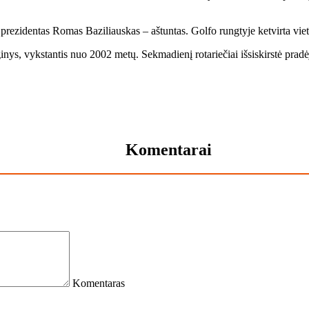
re­zi­den­tas Ro­mas Ba­zi­liaus­kas – aš­tun­tas. Gol­fo rung­ty­je ket­vir­ta vie­ta
­nys, vyks­tan­tis nuo 2002 me­tų. Sek­ma­die­nį ro­ta­rie­čiai iš­si­skirs­tė pra­dė­
Komentarai
Komentaras