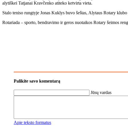
aly­tiš­kei Tat­ja­nai Krav­čen­ko ati­te­ko ket­vir­ta vie­ta.
Sta­lo te­ni­so rung­ty­je Jo­nas Kuk­lys bu­vo šeš­tas, Aly­taus Ro­ta­ry klu­bo p
Ro­ta­ria­da – spor­to, ben­dra­vi­mo ir ge­ros nuo­tai­kos Ro­ta­ry šei­mos ren­gi
Palikite savo komentarą
Jūsų vardas
Apie teksto formatus