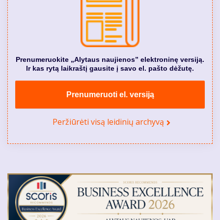
Prenumeruokite „Alytaus naujienos” elektroninę versiją.
Ir kas rytą laikraštį gausite į savo el. pašto dėžutę.
Prenumeruoti el. versiją
Peržiūrėti visą leidinių archyvą