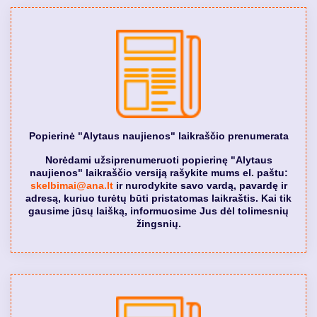
Popierinė "Alytaus naujienos" laikraščio prenumerata
Norėdami užsiprenumeruoti popierinę "Alytaus
naujienos" laikraščio versiją rašykite mums el. paštu:
skelbimai@ana.lt
ir nurodykite savo vardą, pavardę ir
adresą, kuriuo turėtų būti pristatomas laikraštis. Kai tik
gausime jūsų laišką, informuosime Jus dėl tolimesnių
žingsnių.