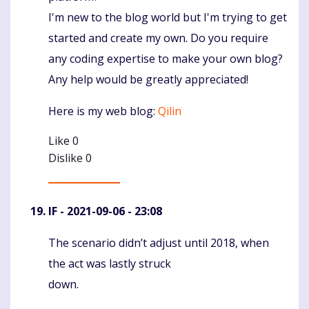
I'm new to the blog world but I'm trying to get
started and create my own. Do you require
any coding expertise to make your own blog?
Any help would be greatly appreciated!
Here is my web blog:
Qilin
Like
0
Dislike
0
IF
- 2021-09-06 - 23:08
The scenario didn’t adjust until 2018, when
Komentaras
the act was lastly struck
down.