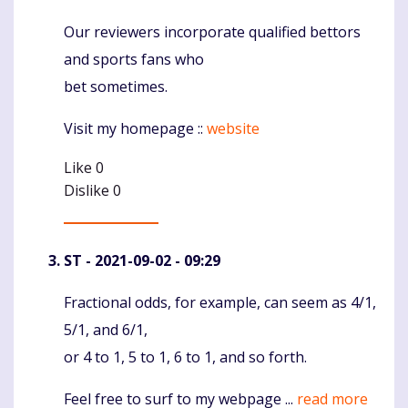
Our reviewers incorporate qualified bettors
Komentaras
and sports fans who
bet sometimes.
Visit my homepage ::
website
Like
0
Dislike
0
ST
- 2021-09-02 - 09:29
Fractional odds, for example, can seem as 4/1,
Komentaras
5/1, and 6/1,
or 4 to 1, 5 to 1, 6 to 1, and so forth.
Feel free to surf to my webpage ...
read more