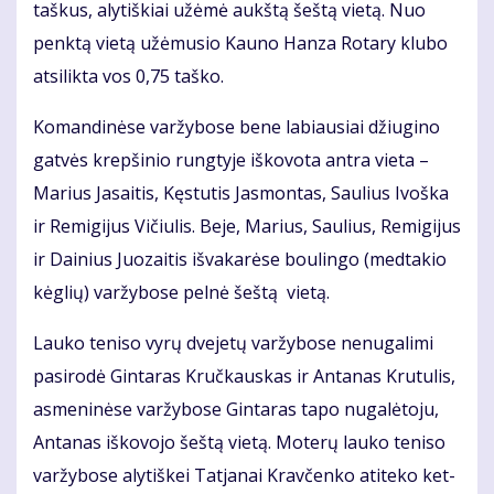
taš­kus, aly­tiš­kiai už­ėmė aukš­tą šeš­tą vie­tą. Nuo
penk­tą vie­tą už­ėmu­sio Kau­no Han­za Ro­ta­ry klu­bo
at­si­lik­ta vos 0,75 taš­ko.
Ko­man­di­nė­se var­žy­bo­se be­ne la­biau­siai džiu­gi­no
gat­vės krep­ši­nio rung­ty­je iš­ko­vo­ta an­tra vie­ta –
Ma­rius Ja­sai­tis, Kęs­tu­tis Jas­mon­tas, Sau­lius Ivoš­ka
ir Re­mi­gi­jus Vi­čiu­lis. Be­je, Ma­rius, Sau­lius, Re­mi­gi­jus
ir Dai­nius Juo­zai­tis iš­va­ka­rė­se bou­lin­go (med­ta­kio
kėg­lių) var­žy­bo­se pel­nė šeš­tą vie­tą.
Lau­ko te­ni­so vy­rų dve­je­tų var­žy­bo­se ne­nu­ga­li­mi
pa­si­ro­dė Gin­ta­ras Kruč­kaus­kas ir An­ta­nas Kru­tu­lis,
as­me­ni­nė­se var­žy­bo­se Gin­ta­ras ta­po nu­ga­lė­to­ju,
An­ta­nas iš­ko­vo­jo šeš­tą vie­tą. Mo­te­rų lau­ko te­ni­so
var­žy­bo­se aly­tiš­kei Tat­ja­nai Krav­čen­ko ati­te­ko ket­