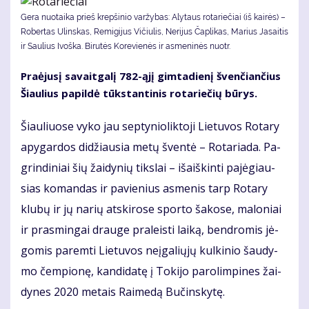
Gera nuotaika prieš krepšinio varžybas: Alytaus rotariečiai (iš kairės) –
Robertas Ulinskas, Remigijus Vičiulis, Nerijus Čaplikas, Marius Jasaitis
ir Saulius Ivoška. Bi­ru­tės Ko­re­vie­nės ir as­me­ni­nės nuotr.
Pra­ėju­sį sa­vait­ga­lį 782-ąjį gim­ta­die­nį šven­čian­čius
Šiau­lius pa­pil­dė tūks­tan­ti­nis ro­ta­rie­čių bū­rys.
Šiau­liuo­se vy­ko jau sep­ty­nio­lik­to­ji Lie­tu­vos Ro­ta­ry
apy­gar­dos di­džiau­sia me­tų šven­tė – Ro­ta­ria­da. Pa­
grin­di­niai šių žai­dy­nių tiks­lai – iš­aiš­kin­ti pa­jė­giau­
sias ko­man­das ir pa­vie­nius as­me­nis tarp Ro­ta­ry
klu­bų ir jų na­rių at­ski­ro­se spor­to ša­ko­se, ma­lo­niai
ir pra­smin­gai drau­ge pra­leis­ti lai­ką, ben­dro­mis jė­
go­mis pa­rem­ti Lie­tu­vos ne­įga­lių­jų kul­ki­nio šau­dy­
mo čem­pio­nę, kan­di­da­tę į To­ki­jo pa­ro­lim­pi­nes žai­
dy­nes 2020 me­tais Rai­me­dą Bu­čins­ky­tę.