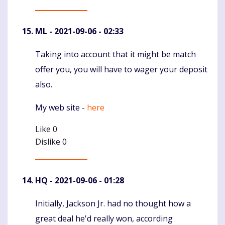
ML
- 2021-09-06 - 02:33
Taking into account that it might be match
Komentaras
offer you, you will have to wager your deposit
also.
My web site -
here
Like
0
Dislike
0
HQ
- 2021-09-06 - 01:28
Initially, Jackson Jr. had no thought how a
Komentaras
great deal he'd really won, according