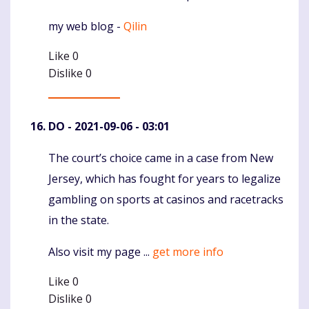
my web blog -
Qilin
Like
0
Dislike
0
DO
- 2021-09-06 - 03:01
The court’s choice came in a case from New
Komentaras
Jersey, which has fought for years to legalize
gambling on sports at casinos and racetracks
in the state.
Also visit my page ...
get more info
Like
0
Dislike
0