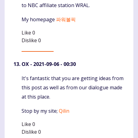
to NBC affiliate station WRAL.
My homepage
파워볼픽
Like
0
Dislike
0
OX
- 2021-09-06 - 00:30
It's fantastic that you are getting ideas from
Komentaras
this post as well as from our dialogue made
at this place.
Stop by my site;
Qilin
Like
0
Dislike
0