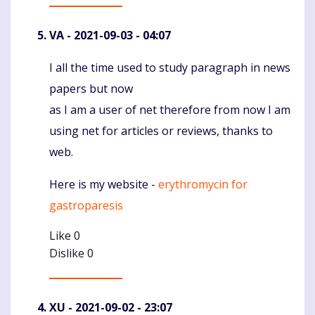
VA
- 2021-09-03 - 04:07
I all the time used to study paragraph in news
Komentaras
papers but now
as I am a user of net therefore from now I am
using net for articles or reviews, thanks to
web.
Here is my website -
erythromycin for
gastroparesis
Like
0
Dislike
0
XU
- 2021-09-02 - 23:07