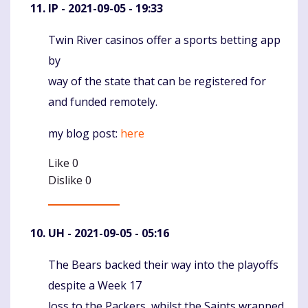
IP
- 2021-09-05 - 19:33
Twin River casinos offer a sports betting app
Komentaras
by
way of the state that can be registered for
and funded remotely.
my blog post:
here
Like
0
Dislike
0
UH
- 2021-09-05 - 05:16
The Bears backed their way into the playoffs
Komentaras
despite a Week 17
loss to the Packers, whilst the Saints wrapped