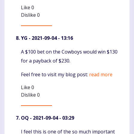
Like
0
Dislike
0
YG
- 2021-09-04 - 13:16
A $100 bet on the Cowboys would win $130
Komentaras
for a payback of $230.
Feel free to visit my blog post:
read more
Like
0
Dislike
0
OQ
- 2021-09-04 - 03:29
I feel this is one of the so much important
Komentaras