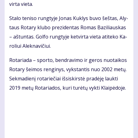
vir­ta vie­ta.
Sta­lo te­ni­so rung­ty­je Jo­nas Kuk­lys bu­vo šeš­tas, Aly­
taus Ro­ta­ry klu­bo pre­zi­den­tas Ro­mas Ba­zi­liaus­kas
– aš­tun­tas. Gol­fo rung­ty­je ket­vir­ta vie­ta ati­te­ko Ka­
ro­liui Alek­na­vi­čiui.
Ro­ta­ria­da – spor­to, ben­dra­vi­mo ir ge­ros nuo­tai­kos
Ro­ta­ry šei­mos ren­gi­nys, vyks­tan­tis nuo 2002 me­tų.
Sek­ma­die­nį ro­ta­rie­čiai iš­si­skirs­tė pra­dė­ję lauk­ti
2019 me­tų Ro­ta­ria­dos, ku­ri tu­rė­tų vyk­ti Klai­pė­do­je.