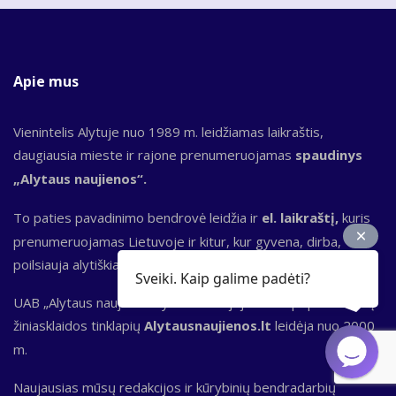
Apie mus
Vienintelis Alytuje nuo 1989 m. leidžiamas laikraštis,
daugiausia mieste ir rajone prenumeruojamas
spaudinys
„Alytaus naujienos“.
To paties pavadinimo bendrovė leidžia ir
el. laikraštį,
kuris
prenumeruojamas Lietuvoje ir kitur, kur gyvena, dirba,
poilsiauja alytiškiai.
Sveiki. Kaip galime padėti?
UAB „Alytaus naujienos“ yra ir Dzūkijoje vieno populiariausių
žiniasklaidos tinklapių
Alytausnaujienos.lt
leidėja nuo 2000
m.
Naujausias mūsų redakcijos ir kūrybinių bendradarbių