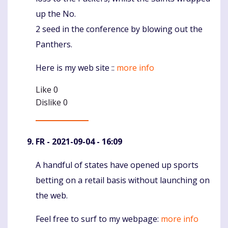
up the No.
2 seed in the conference by blowing out the
Panthers.
Here is my web site ::
more info
Like
0
Dislike
0
FR
- 2021-09-04 - 16:09
A handful of states have opened up sports
Komentaras
betting on a retail basis without launching on
the web.
Feel free to surf to my webpage:
more info