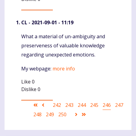
CL
- 2021-09-01 - 11:19
What a material of un-ambiguity and
Komentaras
preserveness of valuable knowledge
regarding unexpected emotions.
My webpage:
more info
Like
0
Dislike
0
Pagination
First
Ankstesnis
Puslapis
242
Puslapis
243
Puslapis
244
Puslapis
245
Current
246
Puslapis
247
page
puslapis
page
Puslapis
248
Puslapis
249
Puslapis
250
Sekantis
Last
puslapis
page