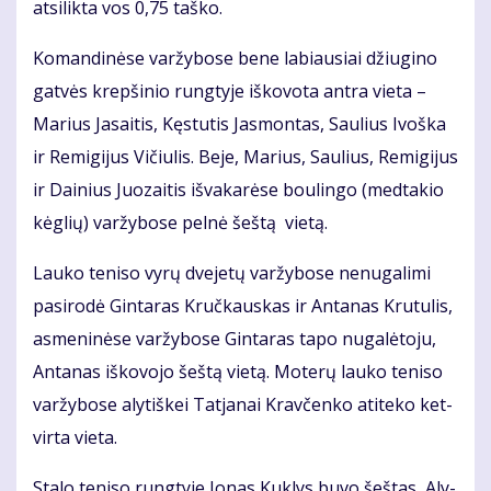
at­si­lik­ta vos 0,75 taš­ko.
Ko­man­di­nė­se var­žy­bo­se be­ne la­biau­siai džiu­gi­no
gat­vės krep­ši­nio rung­ty­je iš­ko­vo­ta an­tra vie­ta –
Ma­rius Ja­sai­tis, Kęs­tu­tis Jas­mon­tas, Sau­lius Ivoš­ka
ir Re­mi­gi­jus Vi­čiu­lis. Be­je, Ma­rius, Sau­lius, Re­mi­gi­jus
ir Dai­nius Juo­zai­tis iš­va­ka­rė­se bou­lin­go (med­ta­kio
kėg­lių) var­žy­bo­se pel­nė šeš­tą vie­tą.
Lau­ko te­ni­so vy­rų dve­je­tų var­žy­bo­se ne­nu­ga­li­mi
pa­si­ro­dė Gin­ta­ras Kruč­kaus­kas ir An­ta­nas Kru­tu­lis,
as­me­ni­nė­se var­žy­bo­se Gin­ta­ras ta­po nu­ga­lė­to­ju,
An­ta­nas iš­ko­vo­jo šeš­tą vie­tą. Mo­te­rų lau­ko te­ni­so
var­žy­bo­se aly­tiš­kei Tat­ja­nai Krav­čen­ko ati­te­ko ket­
vir­ta vie­ta.
Sta­lo te­ni­so rung­ty­je Jo­nas Kuk­lys bu­vo šeš­tas, Aly­