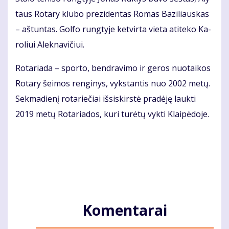
taus Ro­ta­ry klu­bo pre­zi­den­tas Ro­mas Ba­zi­liaus­kas
– aš­tun­tas. Gol­fo rung­ty­je ket­vir­ta vie­ta ati­te­ko Ka­
ro­liui Alek­na­vi­čiui.
Ro­ta­ria­da – spor­to, ben­dra­vi­mo ir ge­ros nuo­tai­kos
Ro­ta­ry šei­mos ren­gi­nys, vyks­tan­tis nuo 2002 me­tų.
Sek­ma­die­nį ro­ta­rie­čiai iš­si­skirs­tė pra­dė­ję lauk­ti
2019 me­tų Ro­ta­ria­dos, ku­ri tu­rė­tų vyk­ti Klai­pė­do­je.
Komentarai