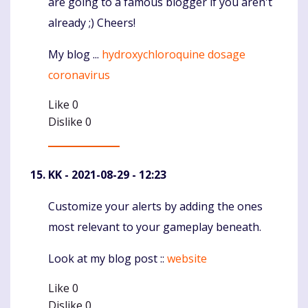
are going to a famous blogger if you aren't
already ;) Cheers!
My blog ...
hydroxychloroquine dosage
coronavirus
Like
0
Dislike
0
KK
- 2021-08-29 - 12:23
Customize your alerts by adding the ones
Komentaras
most relevant to your gameplay beneath.
Look at my blog post ::
website
Like
0
Dislike
0