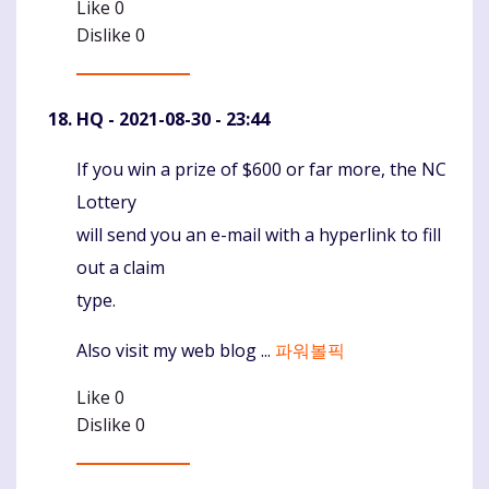
Like
0
Dislike
0
HQ
- 2021-08-30 - 23:44
If you win a prize of $600 or far more, the NC
Komentaras
Lottery
will send you an e-mail with a hyperlink to fill
out a claim
type.
Also visit my web blog ...
파워볼픽
Like
0
Dislike
0