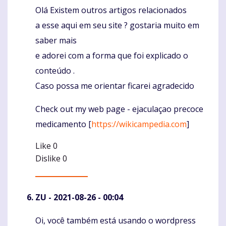
Olá Existem outros artigos relacionados
Komentaras
a esse aqui em seu site ? gostaria muito em
saber mais
e adorei com a forma que foi explicado o
conteúdo .
Caso possa me orientar ficarei agradecido
Check out my web page - ejaculaçao precoce
medicamento [
https://wikicampedia.com
]
Like
0
Dislike
0
ZU
- 2021-08-26 - 00:04
Oi, você também está usando o wordpress
Komentaras