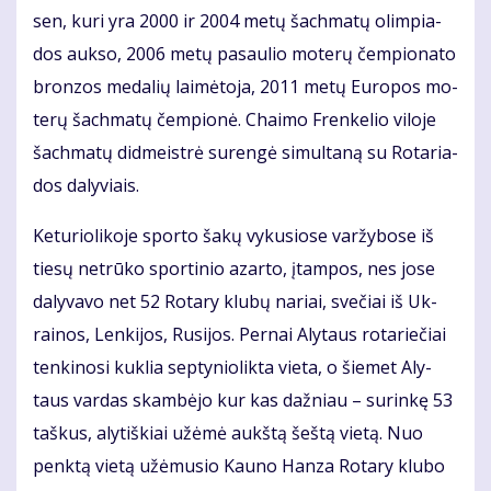
sen, ku­ri yra 2000 ir 2004 me­tų šach­ma­tų olim­pia­
dos auk­so, 2006 me­tų pa­sau­lio mo­te­rų čem­pio­na­to
bron­zos me­da­lių lai­mė­to­ja, 2011 me­tų Eu­ro­pos mo­
te­rų šach­ma­tų čem­pio­nė. Chai­mo Fren­ke­lio vi­lo­je
šach­ma­tų did­meist­rė su­ren­gė si­mul­ta­ną su Ro­ta­ria­
dos da­ly­viais.
Ke­tu­rio­li­ko­je spor­to ša­kų vy­ku­sio­se var­žy­bo­se iš
tie­sų ne­trū­ko spor­ti­nio azar­to, įtam­pos, nes jo­se
da­ly­va­vo net 52 Ro­ta­ry klu­bų na­riai, sve­čiai iš Uk­
rai­nos, Len­ki­jos, Ru­si­jos. Per­nai Aly­taus ro­ta­rie­čiai
ten­ki­no­si kuk­lia sep­ty­nio­lik­ta vie­ta, o šie­met Aly­
taus var­das skam­bė­jo kur kas daž­niau – su­rin­kę 53
taš­kus, aly­tiš­kiai už­ėmė aukš­tą šeš­tą vie­tą. Nuo
penk­tą vie­tą už­ėmu­sio Kau­no Han­za Ro­ta­ry klu­bo