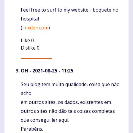
Feel free to surf to my website :: boquete no
hospital
(
linxden.com
)
Like
0
Dislike
0
OH
- 2021-08-25 - 11:25
Seu blog tem muita qualidade, coisa que não
Komentaras
acho
em outros sites, os dados, existentes em
outros sites não dão tais coisas completas
que consegui ler aqui.
Parabéns.