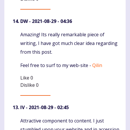
DW
- 2021-08-29 - 04:36
Amazing! Its really remarkable piece of
Komentaras
writing, I have got much clear idea regarding
from this post.
Feel free to surf to my web-site -
Qilin
Like
0
Dislike
0
IV
- 2021-08-29 - 02:45
Attractive component to content. I just
Komentaras
stumbled upon your website and in accession