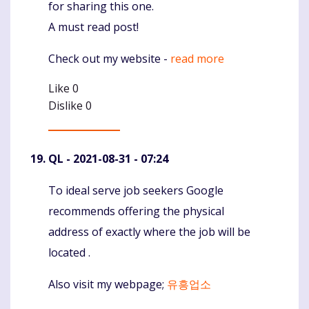
for sharing this one.
A must read post!
Check out my website -
read more
Like
0
Dislike
0
QL
- 2021-08-31 - 07:24
To ideal serve job seekers Google
Komentaras
recommends offering the physical
address of exactly where the job will be
located .
Also visit my webpage;
유흥업소