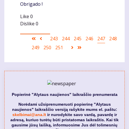
Obrigado !
Like
0
Dislike
0
Pagination
First
Ankstesnis
Puslapis
243
Puslapis
244
Puslapis
245
Puslapis
246
Current
247
Puslapis
248
page
puslapis
page
Puslapis
249
Puslapis
250
Puslapis
251
Sekantis
Last
puslapis
page
Popierinė "Alytaus naujienos" laikraščio prenumerata
Norėdami užsiprenumeruoti popierinę "Alytaus
naujienos" laikraščio versiją rašykite mums el. paštu:
skelbimai@ana.lt
ir nurodykite savo vardą, pavardę ir
adresą, kuriuo turėtų būti pristatomas laikraštis. Kai tik
gausime jūsų laišką, informuosime Jus dėl tolimesnių