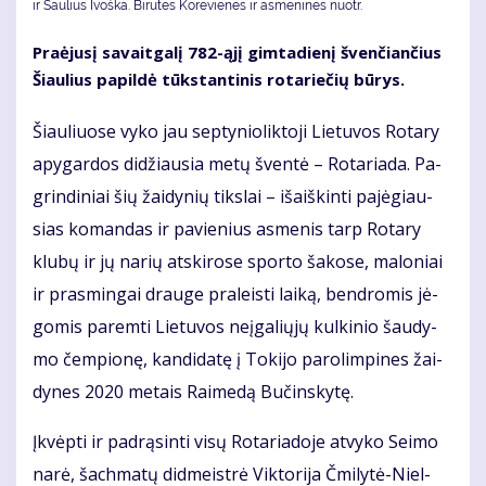
ir Saulius Ivoška. Bi­ru­tės Ko­re­vie­nės ir as­me­ni­nės nuotr.
Pra­ėju­sį sa­vait­ga­lį 782-ąjį gim­ta­die­nį šven­čian­čius
Šiau­lius pa­pil­dė tūks­tan­ti­nis ro­ta­rie­čių bū­rys.
Šiau­liuo­se vy­ko jau sep­ty­nio­lik­to­ji Lie­tu­vos Ro­ta­ry
apy­gar­dos di­džiau­sia me­tų šven­tė – Ro­ta­ria­da. Pa­
grin­di­niai šių žai­dy­nių tiks­lai – iš­aiš­kin­ti pa­jė­giau­
sias ko­man­das ir pa­vie­nius as­me­nis tarp Ro­ta­ry
klu­bų ir jų na­rių at­ski­ro­se spor­to ša­ko­se, ma­lo­niai
ir pra­smin­gai drau­ge pra­leis­ti lai­ką, ben­dro­mis jė­
go­mis pa­rem­ti Lie­tu­vos ne­įga­lių­jų kul­ki­nio šau­dy­
mo čem­pio­nę, kan­di­da­tę į To­ki­jo pa­ro­lim­pi­nes žai­
dy­nes 2020 me­tais Rai­me­dą Bu­čins­ky­tę.
Įkvėp­ti ir pa­drą­sin­ti vi­sų Ro­ta­ria­do­je at­vy­ko Sei­mo
na­rė, šach­ma­tų did­meist­rė Vik­to­ri­ja Čmi­ly­tė-Niel­