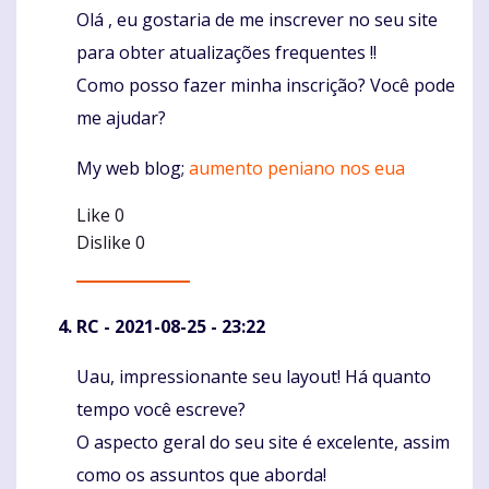
Olá , eu gostaria de me inscrever no seu site
Komentaras
para obter atualizações frequentes !!
Como posso fazer minha inscrição? Você pode
me ajudar?
My web blog;
aumento peniano nos eua
Like
0
Dislike
0
RC
- 2021-08-25 - 23:22
Uau, impressionante seu layout! Há quanto
Komentaras
tempo você escreve?
O aspecto geral do seu site é excelente, assim
como os assuntos que aborda!