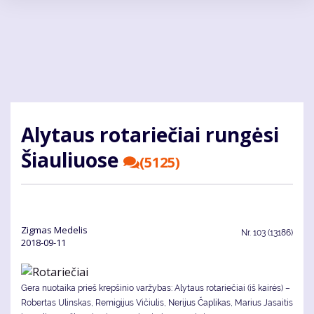
Pereiti
į
pagrindinį
turinį
Aly­taus ro­ta­rie­čiai run­gė­si
Šiau­liuo­se
(5125)
Zig­mas Me­de­lis
Nr.
103 (13186)
2018-09-11
Gera nuotaika prieš krepšinio varžybas: Alytaus rotariečiai (iš kairės) –
Robertas Ulinskas, Remigijus Vičiulis, Nerijus Čaplikas, Marius Jasaitis