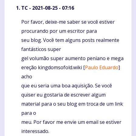
TC
- 2021-08-25 - 07:16
Por favor, deixe-me saber se você estiver
Komentaras
procurando por um escritor para
seu blog. Você tem alguns posts realmente
fantásticos super
gel volumão super aumento peniano e mega
ereção kingdomsofold.wiki [
Paulo Eduardo
]
acho
que eu seria uma boa aquisição. Se você
quiser eu gostaria de escrever algum
material para o seu blog em troca de um link
para o
meu. Por favor me envie um email se estiver
interessado.