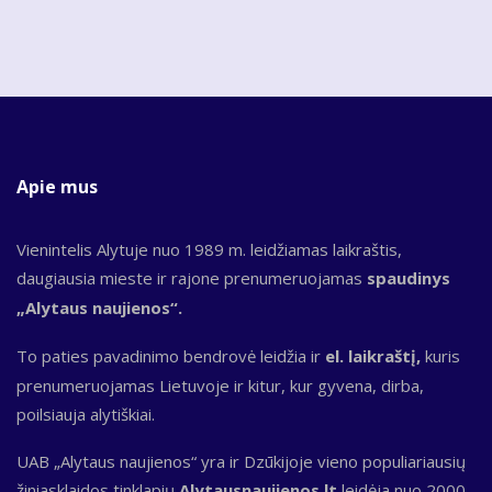
Apie mus
Vienintelis Alytuje nuo 1989 m. leidžiamas laikraštis,
daugiausia mieste ir rajone prenumeruojamas
spaudinys
„Alytaus naujienos“.
To paties pavadinimo bendrovė leidžia ir
el. laikraštį,
kuris
prenumeruojamas Lietuvoje ir kitur, kur gyvena, dirba,
poilsiauja alytiškiai.
UAB „Alytaus naujienos“ yra ir Dzūkijoje vieno populiariausių
žiniasklaidos tinklapių
Alytausnaujienos.lt
leidėja nuo 2000