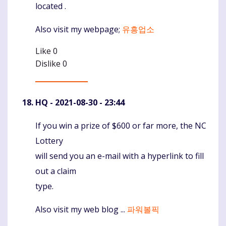
located .
Also visit my webpage;
유흥업소
Like
0
Dislike
0
HQ
- 2021-08-30 - 23:44
If you win a prize of $600 or far more, the NC
Komentaras
Lottery
will send you an e-mail with a hyperlink to fill
out a claim
type.
Also visit my web blog ...
파워볼픽