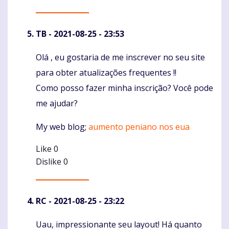
TB
- 2021-08-25 - 23:53
Olá , eu gostaria de me inscrever no seu site
Komentaras
para obter atualizações frequentes !!
Como posso fazer minha inscrição? Você pode
me ajudar?
My web blog;
aumento peniano nos eua
Like
0
Dislike
0
RC
- 2021-08-25 - 23:22
Uau, impressionante seu layout! Há quanto
Komentaras