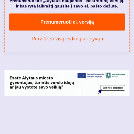
Prenumeruokite „Alytaus naujienos” elektroninę versiją.
Ir kas rytą laikraštį gausite į savo el. pašto dėžutę.
Prenumeruoti el. versiją
Peržiūrėti visą leidinių archyvą