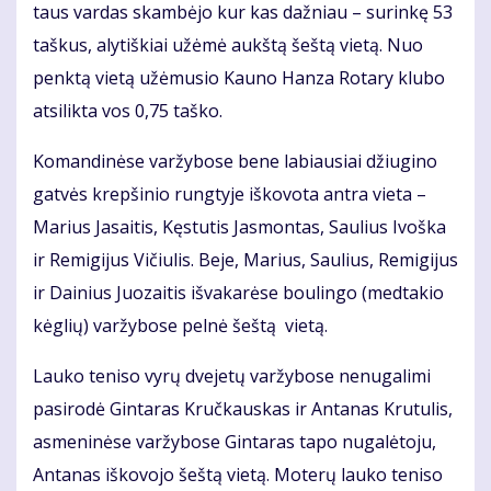
taus var­das skam­bė­jo kur kas daž­niau – su­rin­kę 53
taš­kus, aly­tiš­kiai už­ėmė aukš­tą šeš­tą vie­tą. Nuo
penk­tą vie­tą už­ėmu­sio Kau­no Han­za Ro­ta­ry klu­bo
at­si­lik­ta vos 0,75 taš­ko.
Ko­man­di­nė­se var­žy­bo­se be­ne la­biau­siai džiu­gi­no
gat­vės krep­ši­nio rung­ty­je iš­ko­vo­ta an­tra vie­ta –
Ma­rius Ja­sai­tis, Kęs­tu­tis Jas­mon­tas, Sau­lius Ivoš­ka
ir Re­mi­gi­jus Vi­čiu­lis. Be­je, Ma­rius, Sau­lius, Re­mi­gi­jus
ir Dai­nius Juo­zai­tis iš­va­ka­rė­se bou­lin­go (med­ta­kio
kėg­lių) var­žy­bo­se pel­nė šeš­tą vie­tą.
Lau­ko te­ni­so vy­rų dve­je­tų var­žy­bo­se ne­nu­ga­li­mi
pa­si­ro­dė Gin­ta­ras Kruč­kaus­kas ir An­ta­nas Kru­tu­lis,
as­me­ni­nė­se var­žy­bo­se Gin­ta­ras ta­po nu­ga­lė­to­ju,
An­ta­nas iš­ko­vo­jo šeš­tą vie­tą. Mo­te­rų lau­ko te­ni­so