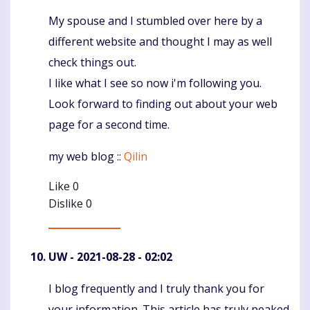
My spouse and I stumbled over here by a
Komentaras
different website and thought I may as well
check things out.
I like what I see so now i'm following you.
Look forward to finding out about your web
page for a second time.
my web blog ::
Qilin
Like
0
Dislike
0
UW
- 2021-08-28 - 02:02
I blog frequently and I truly thank you for
Komentaras
your information. This article has truly peaked