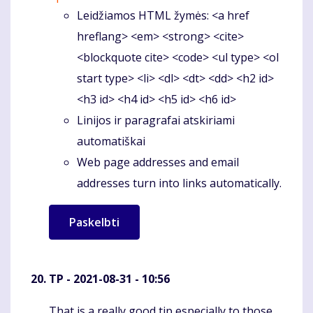
Leidžiamos HTML žymės: <a href
hreflang> <em> <strong> <cite>
<blockquote cite> <code> <ul type> <ol
start type> <li> <dl> <dt> <dd> <h2 id>
<h3 id> <h4 id> <h5 id> <h6 id>
Linijos ir paragrafai atskiriami
automatiškai
Web page addresses and email
addresses turn into links automatically.
TP
- 2021-08-31 - 10:56
That is a really good tip especially to those
Komentaras