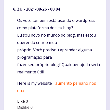
ZU
- 2021-08-26 - 00:04
Oi, você também está usando o wordpress
Komentaras
como plataforma do seu blog?
Eu sou novo no mundo do blog, mas estou
querendo criar o meu
próprio. Você precisou aprender alguma
programação para
fazer seu próprio blog? Qualquer ajuda seria
realmente útil!
Here is my website ::
aumento peniano nos
eua
Like
0
Dislike
0