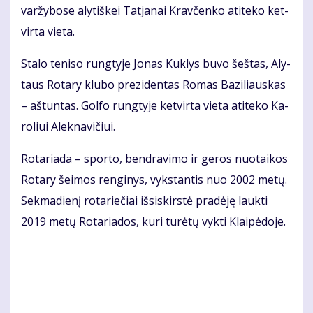
var­žy­bo­se aly­tiš­kei Tat­ja­nai Krav­čen­ko ati­te­ko ket­
vir­ta vie­ta.
Sta­lo te­ni­so rung­ty­je Jo­nas Kuk­lys bu­vo šeš­tas, Aly­
taus Ro­ta­ry klu­bo pre­zi­den­tas Ro­mas Ba­zi­liaus­kas
– aš­tun­tas. Gol­fo rung­ty­je ket­vir­ta vie­ta ati­te­ko Ka­
ro­liui Alek­na­vi­čiui.
Ro­ta­ria­da – spor­to, ben­dra­vi­mo ir ge­ros nuo­tai­kos
Ro­ta­ry šei­mos ren­gi­nys, vyks­tan­tis nuo 2002 me­tų.
Sek­ma­die­nį ro­ta­rie­čiai iš­si­skirs­tė pra­dė­ję lauk­ti
2019 me­tų Ro­ta­ria­dos, ku­ri tu­rė­tų vyk­ti Klai­pė­do­je.