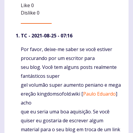
Like
0
Dislike
0
TC
- 2021-08-25 - 07:16
Por favor, deixe-me saber se você estiver
Komentaras
procurando por um escritor para
seu blog. Você tem alguns posts realmente
fantásticos super
gel volumão super aumento peniano e mega
ereção kingdomsofold.wiki [
Paulo Eduardo
]
acho
que eu seria uma boa aquisição. Se você
quiser eu gostaria de escrever algum
material para o seu blog em troca de um link