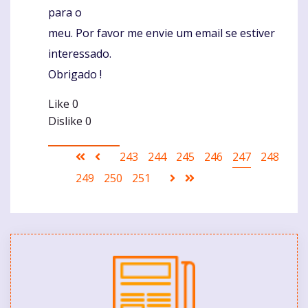
para o
meu. Por favor me envie um email se estiver
interessado.
Obrigado !
Like
0
Dislike
0
Pagination
First
Ankstesnis
Puslapis
243
Puslapis
244
Puslapis
245
Puslapis
246
Current
247
Puslapis
248
page
puslapis
page
Puslapis
249
Puslapis
250
Puslapis
251
Sekantis
Last
puslapis
page