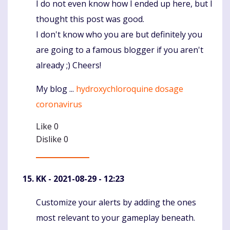
I do not even know how I ended up here, but I
Komentaras
thought this post was good.
I don't know who you are but definitely you
are going to a famous blogger if you aren't
already ;) Cheers!
My blog ...
hydroxychloroquine dosage
coronavirus
Like
0
Dislike
0
KK
- 2021-08-29 - 12:23
Customize your alerts by adding the ones
Komentaras
most relevant to your gameplay beneath.