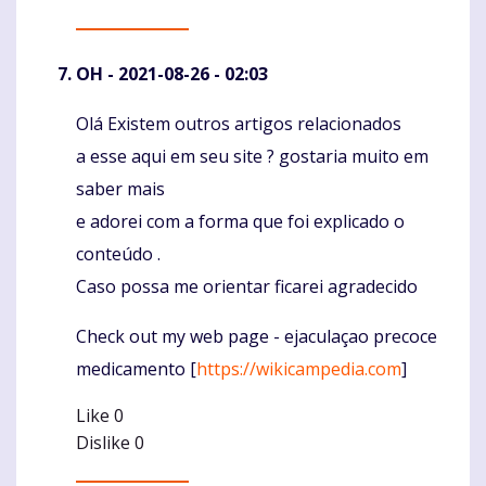
OH
- 2021-08-26 - 02:03
Olá Existem outros artigos relacionados
Komentaras
a esse aqui em seu site ? gostaria muito em
saber mais
e adorei com a forma que foi explicado o
conteúdo .
Caso possa me orientar ficarei agradecido
Check out my web page - ejaculaçao precoce
medicamento [
https://wikicampedia.com
]
Like
0
Dislike
0