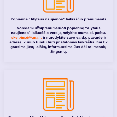
Popierinė "Alytaus naujienos" laikraščio prenumerata
Norėdami užsiprenumeruoti popierinę "Alytaus
naujienos" laikraščio versiją rašykite mums el. paštu:
skelbimai@ana.lt
ir nurodykite savo vardą, pavardę ir
adresą, kuriuo turėtų būti pristatomas laikraštis. Kai tik
gausime jūsų laišką, informuosime Jus dėl tolimesnių
žingsnių.