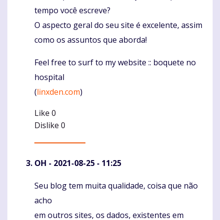
tempo você escreve?
O aspecto geral do seu site é excelente, assim
como os assuntos que aborda!
Feel free to surf to my website :: boquete no
hospital
(
linxden.com
)
Like
0
Dislike
0
OH
- 2021-08-25 - 11:25
Seu blog tem muita qualidade, coisa que não
Komentaras
acho
em outros sites, os dados, existentes em