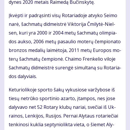
dy­nes 2020 me­tais Rai­me­dą Bu­čins­ky­tę.
Įkvėp­ti ir pa­drą­sin­ti vi­sų Ro­ta­ria­do­je at­vy­ko Sei­mo
na­rė, šach­ma­tų did­meist­rė Vik­to­ri­ja Čmi­ly­tė-Niel­
sen, ku­ri yra 2000 ir 2004 me­tų šach­ma­tų olim­pia­
dos auk­so, 2006 me­tų pa­sau­lio mo­te­rų čem­pio­na­to
bron­zos me­da­lių lai­mė­to­ja, 2011 me­tų Eu­ro­pos mo­
te­rų šach­ma­tų čem­pio­nė. Chai­mo Fren­ke­lio vi­lo­je
šach­ma­tų did­meist­rė su­ren­gė si­mul­ta­ną su Ro­ta­ria­
dos da­ly­viais.
Ke­tu­rio­li­ko­je spor­to ša­kų vy­ku­sio­se var­žy­bo­se iš
tie­sų ne­trū­ko spor­ti­nio azar­to, įtam­pos, nes jo­se
da­ly­va­vo net 52 Ro­ta­ry klu­bų na­riai, sve­čiai iš Uk­
rai­nos, Len­ki­jos, Ru­si­jos. Per­nai Aly­taus ro­ta­rie­čiai
ten­ki­no­si kuk­lia sep­ty­nio­lik­ta vie­ta, o šie­met Aly­