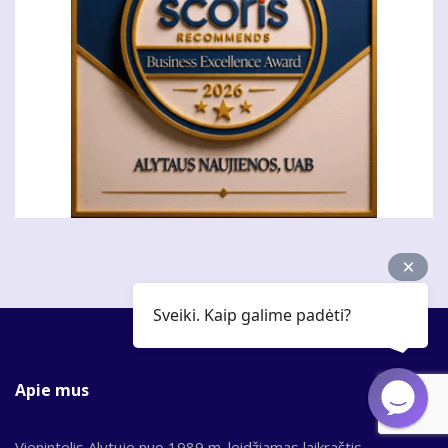
Sveiki. Kaip galime padėti?
Apie mus
Vienintelis Alytuje nuo 1989 m. leidžiamas laikraštis,