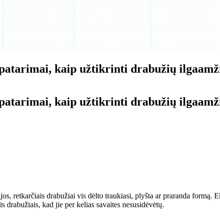
 patarimai, kaip užtikrinti drabužių ilgaam
 patarimai, kaip užtikrinti drabužių ilgaa
 retkarčiais drabužiai vis dėlto traukiasi, plyšta ar praranda formą. Eks
s drabužiais, kad jie per kelias savaites nesusidėvėtų.