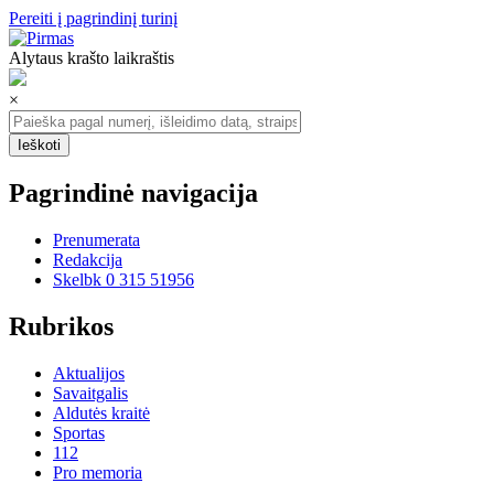
Pereiti į pagrindinį turinį
Alytaus krašto laikraštis
×
Pagrindinė navigacija
Prenumerata
Redakcija
Skelbk 0 315 51956
Rubrikos
Aktualijos
Savaitgalis
Aldutės kraitė
Sportas
112
Pro memoria