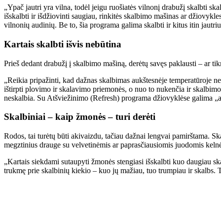
„Ypač jautri yra vilna, todėl jeigu ruošiatės vilnonį drabužį skalbti s
išskalbti ir išdžiovinti saugiau, rinkitės skalbimo mašinas ar džiovyk
vilnonių audinių. Be to, šia programa galima skalbti ir kitus itin jautr
Kartais skalbti išvis nebūtina
Prieš dedant drabužį į skalbimo mašiną, derėtų savęs paklausti – ar tik
„Reikia pripažinti, kad dažnas skalbimas aukštesnėje temperatūroje nei
ištirpti plovimo ir skalavimo priemonės, o nuo to nukenčia ir skalbimo
neskalbia. Su Atšviežinimo (Refresh) programa džiovyklėse galima „atg
Skalbiniai – kaip žmonės – turi derėti
Rodos, tai turėtų būti akivaizdu, tačiau dažnai lengvai pamirštama. Sk
megztinius drauge su velvetinėmis ar paprasčiausiomis juodomis kelnėm
„Kartais siekdami sutaupyti žmonės stengiasi išskalbti kuo daugiau ska
trukmę prie skalbinių kiekio – kuo jų mažiau, tuo trumpiau ir skalbs. T