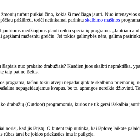
ių žmonių turbūt puikiai žino, kokia ši medžiaga jautri. Nuo intensyvios
opščiau prižiūrėti, todėl netinkamai parinkta
skalbimo mašinos
programa 
d jautrioms medžiagoms plauti reikia specialių programų. „Jautriam audi
ai gręžiami mažesniu greičiu. Jei tokios galimybės nėra, galima pasirin
apiais nuo prakaito drabužiais? Kasdien juos skalbti nepraktiška, ypač ž
ę taip pat ne išeitis.
s programa, tačiau tokiu atveju nepadauginkite skalbimo priemonių, nes š
šalina nepageidaujamus kvapus, be to, aprangos nereikia džiovinti. Tači
auko drabužių (Outdoor) programomis, kurios ne tik gerai išskalbia jautriu
ai norisi, kad jis ištįstų. O būtent taip nutinka, kai išplovę laikote pa
 rūbas tarsi be jokios priežasties ima ir pailgėja.