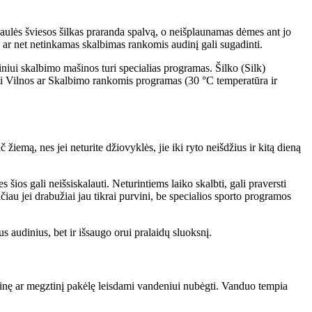
 saulės šviesos šilkas praranda spalvą, o neišplaunamas dėmes ant jo
ar net netinkamas skalbimas rankomis audinį gali sugadinti.
niui skalbimo mašinos turi specialias programas. Šilko (Silk)
kti Vilnos ar Skalbimo rankomis programas (30 °C temperatūra ir
iemą, nes jei neturite džiovyklės, jie iki ryto neišdžius ir kitą dieną
ios gali neišsiskalauti. Neturintiems laiko skalbti, gali praversti
au jei drabužiai jau tikrai purvini, be specialios sporto programos
s audinius, bet ir išsaugo orui pralaidų sluoksnį.
laidinę ar megztinį pakėlę leisdami vandeniui nubėgti. Vanduo tempia