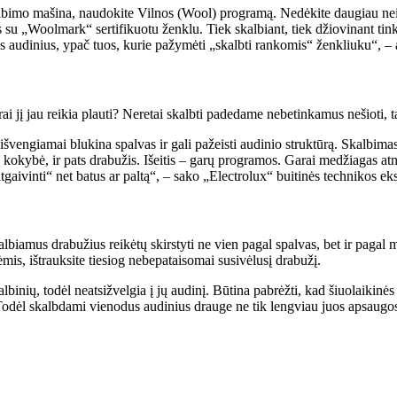
kalbimo mašina, naudokite Vilnos (Wool) programą. Nedėkite daugiau nei 2
les su „Woolmark“ sertifikuotu ženklu. Tiek skalbiant, tiek džiovinant t
ius audinius, ypač tuos, kurie pažymėti „skalbti rankomis“ ženkliuku“, – 
rai jį jau reikia plauti? Neretai skalbti padedame nebetinkamus nešioti,
švengiamai blukina spalvas ir gali pažeisti audinio struktūrą. Skalbimas
 kokybė, ir pats drabužis. Išeitis – garų programos. Garai medžiagas at
aivinti“ net batus ar paltą“, – sako „Electrolux“ buitinės technikos eks
albiamus drabužius reikėtų skirstyti ne vien pagal spalvas, bet ir pagal
is, ištrauksite tiesiog nebepataisomai susivėlusį drabužį.
lbinių, todėl neatsižvelgia į jų audinį. Būtina pabrėžti, kad šiuolaikinė
odėl skalbdami vienodus audinius drauge ne tik lengviau juos apsaugosite