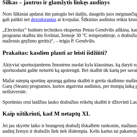
Šilkas – jautrus ir glamžytis linkęs audinys
Nors šilkiniai apdarai itin patogūs bei dailūs, daugelis juos mėgstanč
gali palikti net
dezodorantas
ar kvepalai. Šilkinius audinius reikia kru
„Electrolux“ buitinės technikos ekspertas Petras Gendvilis aiškina, ka
programa skalbia itin švelniai, žemoje 30 °C temperatūroje, o drabuži
mažesnis gręžimo greitis)“, – teigia P. Gendvilis.
Prakaitas: kasdien plauti ar leisti išdžiūti?
Aktyviai sportuojantiems žmonėms nuolat kyla klausimas, ką daryti su šl
sportuodami galite neturėti ką apsirengti. Bet skalbti tik kartą per savait
Mažai suteptą sportinę aprangą galima skalbti ir greita skalbimo mašino
Garų (Steam) programos, kurios atgaivina audinius, per trumpą laiką pa
neišsiversite.
Sportinius orui laidžius lauko drabužius reikėtų skalbti ir džiovinti L
Kaip užtikrinti, kad M netaptų XL
Jei jau skyrėte laiko ir brangesnį drabužį išskalbėte rankomis, mažiausi
audinį žemyn ir drabužis šiek tiek išsitempia. Kelis kartus tai pakartojus