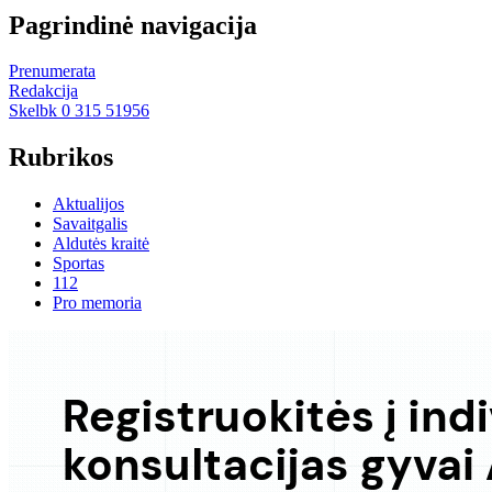
Pagrindinė navigacija
Prenumerata
Redakcija
Skelbk 0 315 51956
Rubrikos
Aktualijos
Savaitgalis
Aldutės kraitė
Sportas
112
Pro memoria