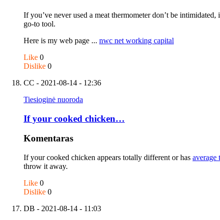
If you’ve never used a meat thermometer don’t be intimidated, it
go-to tool.
Here is my web page ...
nwc net working capital
Like
0
Dislike
0
CC
- 2021-08-14 - 12:36
Tiesioginė nuoroda
If your cooked chicken…
Komentaras
If your cooked chicken appears totally different or has
average 
throw it away.
Like
0
Dislike
0
DB
- 2021-08-14 - 11:03