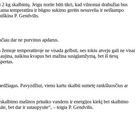
 kg skalbinių. Jeigu norite būti tikri, kad vilnoniai drabužiai bus
inkama temperatūra ir būgno sukimo greitis nesuvelia ir neištampo
aiškina P. Gendvilis.
 tačiau dar ne purvinus apdarus.
 žemoje temperatūroje ne visada gelbsti, nes tokiu atveju gali ne visai
naujina, naikina kvapus bei mažina susiglamžymą, bet iš tiesų
pertas.
 medžiagas. Pavyzdžiui, vienu kartu skalbti sumetę rankšluosčius ar
s skalbimo mašinos pritaiko vandens ir energijos kiekį bei skalbimo
, bet dar ir sutaupysite“, – teigia P. Gendvilis.