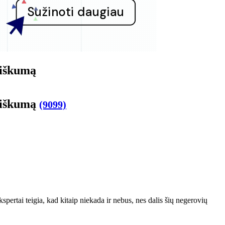
žiškumą
mžiškumą
(9099)
pertai teigia, kad kitaip niekada ir nebus, nes dalis šių negerovių