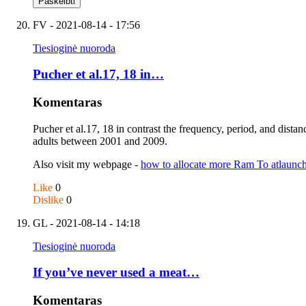
FV
- 2021-08-14 - 17:56
Tiesioginė nuoroda
Pucher et al.17, 18 in…
Komentaras
Pucher et al.17, 18 in contrast the frequency, period, and dista
adults between 2001 and 2009.
Also visit my webpage -
how to allocate more Ram To atlaunc
Like
0
Dislike
0
GL
- 2021-08-14 - 14:18
Tiesioginė nuoroda
If you’ve never used a meat…
Komentaras