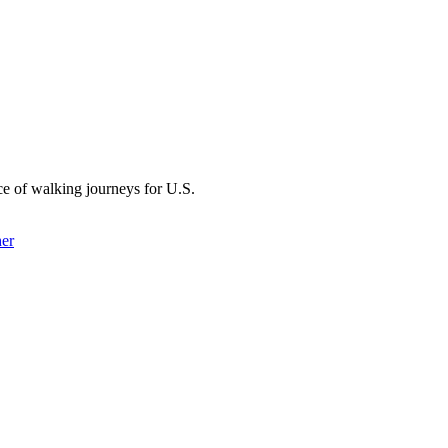
nce of walking journeys for U.S.
her