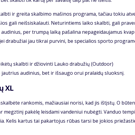
et skalbti tik kartą per savaitę taip pat ne išeitis.
lbti ir greita skalbimo mašinos programa, tačiau tokiu atv
 gali neišsiskalauti. Neturintiems laiko skalbti, gali praver
 audinius, per trumpą laiką pašalina nepageidaujamus kvap
jei drabužiai jau tikrai purvini, be specialios sporto progra
eikėtų skalbti ir džiovinti Lauko drabužių (Outdoor)
jautrius audinius, bet ir išsaugo orui pralaidų sluoksnį.
ų XL
šskalbėte rankomis, mažiausiai norisi, kad jis ištįstų. O būten
ę ar megztinį pakėlę leisdami vandeniui nubėgti. Vanduo temp
ia. Kelis kartus tai pakartojus rūbas tarsi be jokios priežasti