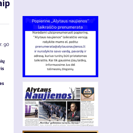
aip
r.
90
nių
is
es
s