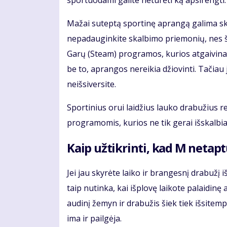
sportuodami galite neturėti ką apsirengti. B
Mažai suteptą sportinę aprangą galima ska
nepadauginkite skalbimo priemonių, nes šios
Garų (Steam) programos, kurios atgaivina
be to, aprangos nereikia džiovinti. Tačiau 
neišsiversite.
Sportinius orui laidžius lauko drabužius r
programomis, kurios ne tik gerai išskalbia 
Kaip užtikrinti, kad M netapt
Jei jau skyrėte laiko ir brangesnį drabužį i
taip nutinka, kai išplovę laikote palaidin
audinį žemyn ir drabužis šiek tiek išsitemp
ima ir pailgėja.