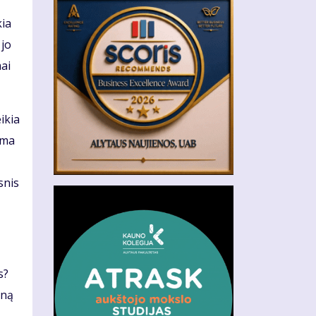
kia
 jo
mai
ikia
ama
snis
s?
eną