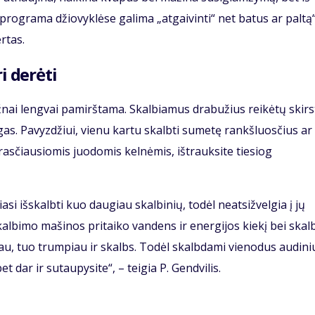
 programa džiovyklėse galima „atgaivinti“ net batus ar paltą“
rtas.
i derėti
ažnai lengvai pamirštama. Skalbiamus drabužius reikėtų skirs
gas. Pavyzdžiui, vienu kartu skalbti sumetę rankšluosčius ar
asčiausiomis juodomis kelnėmis, ištrauksite tiesiog
si išskalbti kuo daugiau skalbinių, todėl neatsižvelgia į jų
skalbimo mašinos pritaiko vandens ir energijos kiekį bei ska
iau, tuo trumpiau ir skalbs. Todėl skalbdami vienodus audini
 dar ir sutaupysite“, – teigia P. Gendvilis.