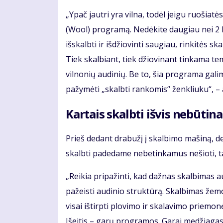
„Ypač jautri yra vilna, todėl jeigu ruošiat
(Wool) programą. Nedėkite daugiau nei 2 kg 
išskalbti ir išdžiovinti saugiau, rinkitės 
Tiek skalbiant, tiek džiovinant tinkama t
vilnonių audinių. Be to, šia programa galima
pažymėti „skalbti rankomis“ ženkliuku“, – a
Kartais skalbti išvis nebūtina
Prieš dedant drabužį į skalbimo mašiną, derė
skalbti padedame nebetinkamus nešioti, t
„Reikia pripažinti, kad dažnas skalbimas 
pažeisti audinio struktūrą. Skalbimas žemo
visai ištirpti plovimo ir skalavimo priemon
Išeitis – garų programos. Garai medžiagas