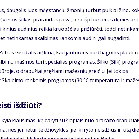
ilūs, daugelis juos mėgstančių žmonių turbūt puikiai žino, ko
s šviesos šilkas praranda spalvą, o neišplaunamas dėmes ant
ilkinius audinius reikia kruopščiau prižiūrėti, todėl netinka
t netinkamas skalbimas rankomis audinį gali sugadinti.
Petras Gendvilis aiškina, kad jautrioms medžiagoms plauti re
albimo mašinos turi specialias programas. Šilko (Silk) progr
tūroje, o drabužiai gręžiami mažesniu greičiu. Jei tokios
 ar Skalbimo rankomis programas (30 °C temperatūra ir maže
isti išdžiūti?
yla klausimas, ką daryti su šlapiais nuo prakaito drabužiai
, nes jei neturite džiovyklės, jie iki ryto neišdžius ir kitą di