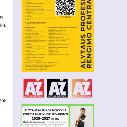
us
klu.
ali