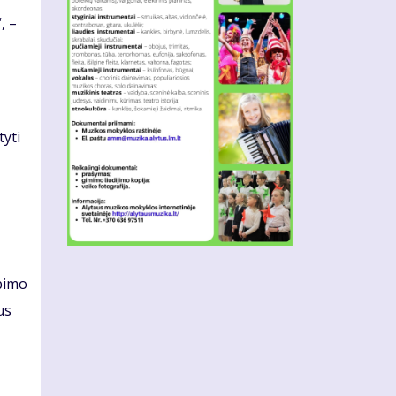
, –
tyti
lbimo
us