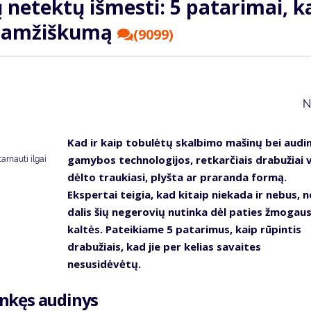
 netektų išmesti: 5 patarimai, k
lgaamžiškumą
(9099)
N
Kad ir kaip tobulėtų skalbimo mašinų bei audi
gamybos technologijos, retkarčiais drabužiai v
tarnauti ilgai
dėlto traukiasi, plyšta ar praranda formą.
Ekspertai teigia, kad kitaip niekada ir nebus, n
dalis šių negerovių nutinka dėl paties žmogau
kaltės. Pateikiame 5 patarimus, kaip rūpintis
drabužiais, kad jie per kelias savaites
nesusidėvėtų.
linkęs audinys