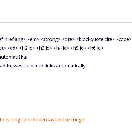
f hreflang> <em> <strong> <cite> <blockquote cite> <code>
<dt> <dd> <h2 id> <h3 id> <h4 id> <h5 id> <h6 id>
 automatiškai
ddresses turn into links automatically.
how long can chicken last in the fridge