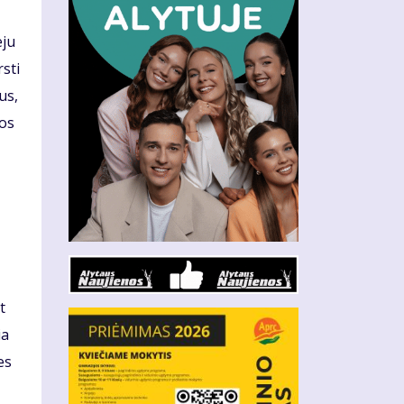
eju
sti
us,
mos
t
ia
es