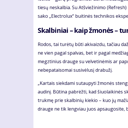
tiesų neskalbia. Su Atšviežinimo (Refresh)
sako „Electrolux“ buitinės technikos ekspe
Skalbiniai – kaip žmonės – tur
Rodos, tai turėtų būti akivaizdu, tačiau d
ne vien pagal spalvas, bet ir pagal medžia
megztinius drauge su velvetinėmis ar papr
nebepataisomai susivėlusį drabužį.
„Kartais siekdami sutaupyti žmonės stengia
audinį. Būtina pabrėžti, kad šiuolaikinės 
trukmę prie skalbinių kiekio – kuo jų maž
drauge ne tik lengviau juos apsaugosite, bet