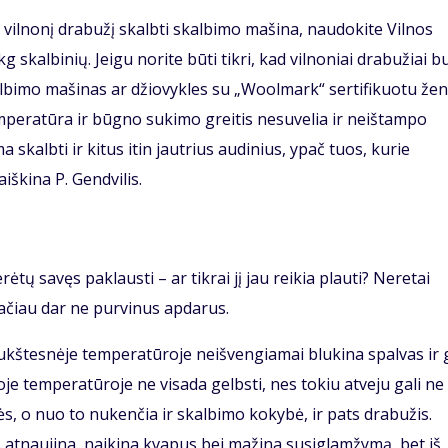
ės vilnonį drabužį skalbti skalbimo mašina, naudokite Vilnos
skalbinių. Jeigu norite būti tikri, kad vilnoniai drabužiai b
skalbimo mašinas ar džiovykles su „Woolmark“ sertifikuotu žen
emperatūra ir būgno sukimo greitis nesuvelia ir neištampo
 skalbti ir kitus itin jautrius audinius, ypač tuos, kurie
iškina P. Gendvilis.
tų savęs paklausti – ar tikrai jį jau reikia plauti? Neretai
ačiau dar ne purvinus apdarus.
aukštesnėje temperatūroje neišvengiamai blukina spalvas ir g
je temperatūroje ne visada gelbsti, nes tokiu atveju gali ne
ės, o nuo to nukenčia ir skalbimo kokybė, ir pats drabužis.
 atnaujina, naikina kvapus bei mažina susiglamžymą, bet iš