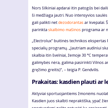
Nors šilkiniai apdarai itin patogūs bei da
ši medžiaga jautri. Nuo intensyvios saulė
gali palikti net
dezodorantas
ar kvepalai. Š
parinkta
skalbimo mašinos
programa ar ne
„Electrolux“ buitinės technikos ekspertas 
specialių programų. „Jautriam audiniui sk
skalbia itin švelniai, žemoje 30 °C tempera
galimybės nėra, galima pasirinkti Vilnos
gręžimo greitis)“, – teigia P. Gendvilis.
Prakaitas: kasdien plauti ar le
Aktyviai sportuojantiems žmonėms nuolat k
Kasdien juos skalbti nepraktiška, ypač žiemą