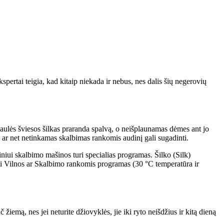
pertai teigia, kad kitaip niekada ir nebus, nes dalis šių negerovių
 saulės šviesos šilkas praranda spalvą, o neišplaunamas dėmes ant jo
ar net netinkamas skalbimas rankomis audinį gali sugadinti.
niui skalbimo mašinos turi specialias programas. Šilko (Silk)
kti Vilnos ar Skalbimo rankomis programas (30 °C temperatūra ir
iemą, nes jei neturite džiovyklės, jie iki ryto neišdžius ir kitą dieną