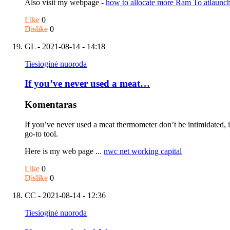
Also visit my webpage -
how to allocate more Ram To atlaunc
Like
0
Dislike
0
GL
- 2021-08-14 - 14:18
Tiesioginė nuoroda
If you’ve never used a meat…
Komentaras
If you’ve never used a meat thermometer don’t be intimidated, it
go-to tool.
Here is my web page ...
nwc net working capital
Like
0
Dislike
0
CC
- 2021-08-14 - 12:36
Tiesioginė nuoroda