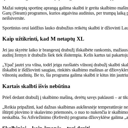
Mažai suteptą sportinę aprangą galima skalbti ir greita skalbimo mašino
Garų (Steam) programos, kurios atgaivina audinius, per trumpą laiką pa
neišsiversite.
Sportinius orui laidžius lauko drabužius reikėtų skalbti ir džiovinti L
Kaip užtikrinti, kad M netaptų XL
Jei jau skyrėte laiko ir brangesnį drabužį išskalbėte rankomis, mažiausi
audinį žemyn ir drabužis šiek tiek išsitempia. Kelis kartus tai pakartojus
„Ypač jautri yra vilna, todėl jeigu ruošiatės vilnonį drabužį skalbti s
išskalbti ir išdžiovinti saugiau, rinkitės skalbimo mašinas ar džiovyk
vilnonių audinių. Be to, šia programa galima skalbti ir kitus itin jautr
Kartais skalbti išvis nebūtina
Prieš dedant drabužį į skalbimo mašiną, derėtų savęs paklausti – ar tik
„Reikia pripažinti, kad dažnas skalbimas aukštesnėje temperatūroje nei
ištirpti plovimo ir skalavimo priemonės, o nuo to nukenčia ir skalbimo
neskalbia. Su Atšviežinimo (Refresh) programa džiovyklėse galima „atg