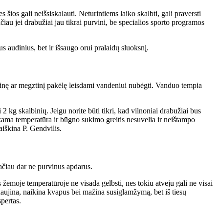
ios gali neišsiskalauti. Neturintiems laiko skalbti, gali praversti
au jei drabužiai jau tikrai purvini, be specialios sporto programos
s audinius, bet ir išsaugo orui pralaidų sluoksnį.
laidinę ar megztinį pakėlę leisdami vandeniui nubėgti. Vanduo tempia
 kg skalbinių. Jeigu norite būti tikri, kad vilnoniai drabužiai bus
inkama temperatūra ir būgno sukimo greitis nesuvelia ir neištampo
aiškina P. Gendvilis.
 tačiau dar ne purvinus apdarus.
 žemoje temperatūroje ne visada gelbsti, nes tokiu atveju gali ne visai
naujina, naikina kvapus bei mažina susiglamžymą, bet iš tiesų
pertas.