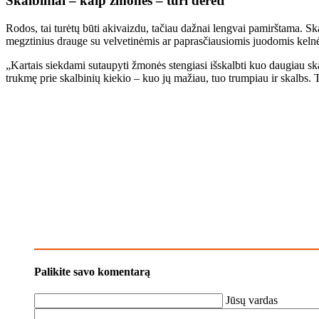
Skalbiniai – kaip žmonės – turi derėti
Rodos, tai turėtų būti akivaizdu, tačiau dažnai lengvai pamirštama. Sk
megztinius drauge su velvetinėmis ar paprasčiausiomis juodomis kelnėm
„Kartais siekdami sutaupyti žmonės stengiasi išskalbti kuo daugiau ska
trukmę prie skalbinių kiekio – kuo jų mažiau, tuo trumpiau ir skalbs. T
Palikite savo komentarą
Jūsų vardas