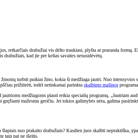
 retkarčiais drabužiai vis dėlto traukiasi, plyšta ar praranda formą. Eks
s drabužiais, kad jie per kelias savaites nesusidėvėtų.
ių žmonių turbūt puikiai žino, kokia ši medžiaga jautri. Nuo intensyvios
opščiau prižiūrėti, todėl netinkamai parinkta
skalbimo mašinos
programa 
d jautrioms medžiagoms plauti reikia specialių programų. „Jautriam audi
ai gręžiami mažesniu greičiu. Jei tokios galimybės nėra, galima pasirin
apiais nuo prakaito drabužiais? Kasdien juos skalbti nepraktiška, ypač ž
ę taip pat ne išeitis.