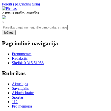
Pereiti į pagrindinį turinį
Alytaus krašto laikraštis
×
Pagrindinė navigacija
Prenumerata
Redakcija
Skelbk 0 315 51956
Rubrikos
Aktualijos
Savaitgalis
Aldutės kraitė
Sportas
112
Pro memoria