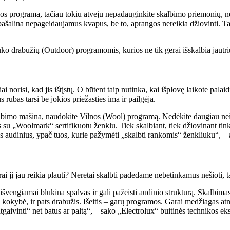
s programa, tačiau tokiu atveju nepadauginkite skalbimo priemonių, nes š
šalina nepageidaujamus kvapus, be to, aprangos nereikia džiovinti. Tači
auko drabužių (Outdoor) programomis, kurios ne tik gerai išskalbia jautriu
ai norisi, kad jis ištįstų. O būtent taip nutinka, kai išplovę laikote pa
 rūbas tarsi be jokios priežasties ima ir pailgėja.
kalbimo mašina, naudokite Vilnos (Wool) programą. Nedėkite daugiau nei 2
les su „Woolmark“ sertifikuotu ženklu. Tiek skalbiant, tiek džiovinant t
ius audinius, ypač tuos, kurie pažymėti „skalbti rankomis“ ženkliuku“, – 
rai jį jau reikia plauti? Neretai skalbti padedame nebetinkamus nešioti,
švengiamai blukina spalvas ir gali pažeisti audinio struktūrą. Skalbimas
 kokybė, ir pats drabužis. Išeitis – garų programos. Garai medžiagas at
aivinti“ net batus ar paltą“, – sako „Electrolux“ buitinės technikos eks