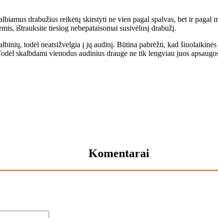
albiamus drabužius reikėtų skirstyti ne vien pagal spalvas, bet ir pagal
is, ištrauksite tiesiog nebepataisomai susivėlusį drabužį.
lbinių, todėl neatsižvelgia į jų audinį. Būtina pabrėžti, kad šiuolaikinė
odėl skalbdami vienodus audinius drauge ne tik lengviau juos apsaugosite
Komentarai