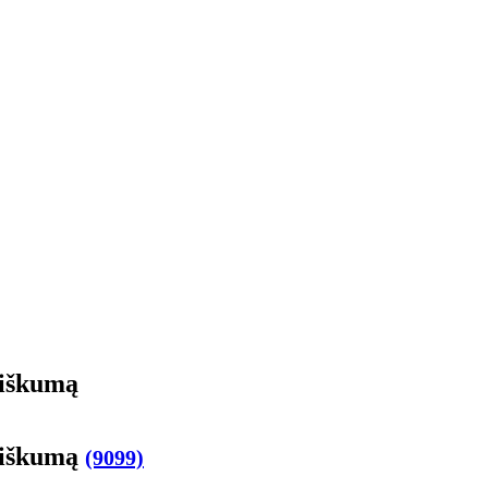
žiškumą
mžiškumą
(9099)