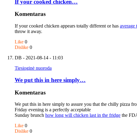
If your cooked chicken…
Komentaras
If your cooked chicken appears totally different or has
average 
throw it away.
Like
0
Dislike
0
DB
- 2021-08-14 - 11:03
Tiesioginė nuoroda
We put this in here simply…
Komentaras
We put this in here simply to assure you that the chilly pizza fr
Friday evening is a perfectly acceptable
Sunday brunch
how long will chicken last in the fridge
the FDA
Like
0
Dislike
0