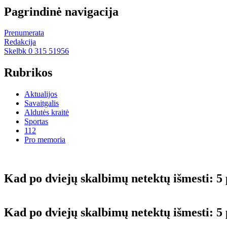
Pagrindinė navigacija
Prenumerata
Redakcija
Skelbk 0 315 51956
Rubrikos
Aktualijos
Savaitgalis
Aldutės kraitė
Sportas
112
Pro memoria
Kad po dviejų skalbimų netektų išmesti: 5
Kad po dviejų skalbimų netektų išmesti: 5