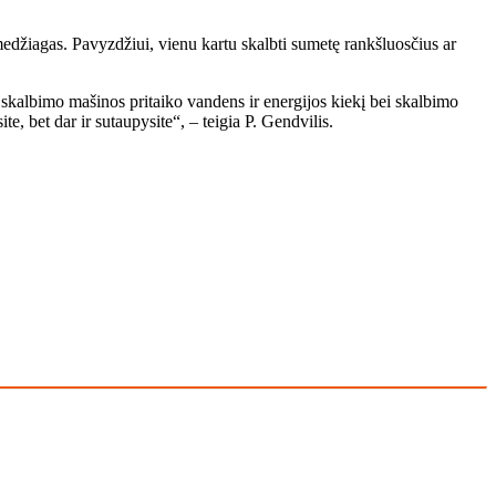
 medžiagas. Pavyzdžiui, vienu kartu skalbti sumetę rankšluosčius ar
s skalbimo mašinos pritaiko vandens ir energijos kiekį bei skalbimo
, bet dar ir sutaupysite“, – teigia P. Gendvilis.