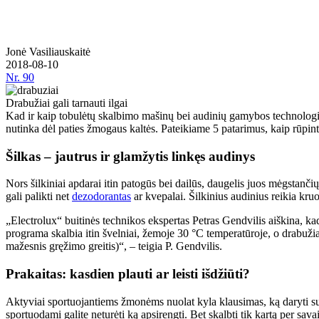
Jonė Vasiliauskaitė
2018-08-10
Nr.
90
Drabužiai gali tarnauti ilgai
Kad ir kaip tobulėtų skalbimo mašinų bei audinių gamybos technologijos,
nutinka dėl paties žmogaus kaltės. Pateikiame 5 patarimus, kaip rūpinti
Šilkas – jautrus ir glamžytis linkęs audinys
Nors šilkiniai apdarai itin patogūs bei dailūs, daugelis juos mėgstanč
gali palikti net
dezodorantas
ar kvepalai. Šilkinius audinius reikia kru
„Electrolux“ buitinės technikos ekspertas Petras Gendvilis aiškina, ka
programa skalbia itin švelniai, žemoje 30 °C temperatūroje, o drabuži
mažesnis gręžimo greitis)“, – teigia P. Gendvilis.
Prakaitas: kasdien plauti ar leisti išdžiūti?
Aktyviai sportuojantiems žmonėms nuolat kyla klausimas, ką daryti su šl
sportuodami galite neturėti ką apsirengti. Bet skalbti tik kartą per savait