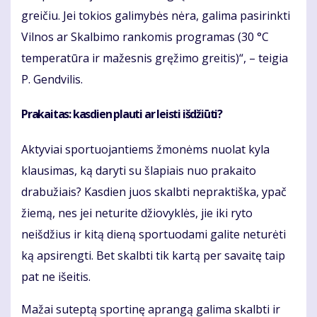
greičiu. Jei tokios galimybės nėra, galima pasirinkti
Vilnos ar Skalbimo rankomis programas (30 °C
temperatūra ir mažesnis gręžimo greitis)“, – teigia
P. Gendvilis.
Prakaitas: kasdien plauti ar leisti išdžiūti?
Aktyviai sportuojantiems žmonėms nuolat kyla
klausimas, ką daryti su šlapiais nuo prakaito
drabužiais? Kasdien juos skalbti nepraktiška, ypač
žiemą, nes jei neturite džiovyklės, jie iki ryto
neišdžius ir kitą dieną sportuodami galite neturėti
ką apsirengti. Bet skalbti tik kartą per savaitę taip
pat ne išeitis.
Mažai suteptą sportinę aprangą galima skalbti ir