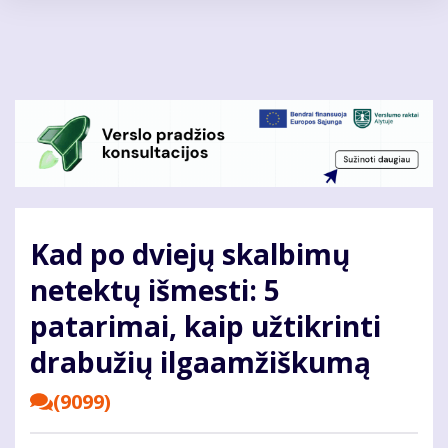
Pereiti
į
pagrindinį
turinį
Kad po dviejų skalbimų
netektų išmesti: 5
patarimai, kaip užtikrinti
drabužių ilgaamžiškumą
(9099)