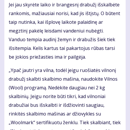
Jei jau skyrėte laiko ir brangesnį drabužį išskalbėte
rankomis, mažiausiai norisi, kad jis ištįstų. O būtent
taip nutinka, kai išplovę laikote palaidinę ar
megztinį pakėlę leisdami vandeniui nubėgti.
Vanduo tempia audinį žemyn ir drabužis šiek tiek
išsitempia. Kelis kartus tai pakartojus rūbas tarsi
be jokios priežasties ima ir pailgėja.
„Ypač jautri yra vilna, todėl jeigu ruošiatės vilnonį
drabužį skalbti skalbimo mašina, naudokite Vilnos
(Wool) programą. Nedėkite daugiau nei 2 kg
skalbinių. Jeigu norite būti tikri, kad vilnoniai
drabužiai bus išskalbti ir išdžiovinti saugiau,
rinkitės skalbimo mašinas ar džiovykles su
„Woolmark“ sertifikuotu ženklu. Tiek skalbiant, tiek