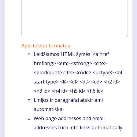
Apie teksto formatus
Leidžiamos HTML žymės: <a href
hreflang> <em> <strong> <cite>
<blockquote cite> <code> <ul type> <ol
start type> <li> <dl> <dt> <dd> <h2 id>
<h3 id> <h4 id> <h5 id> <h6 id>
Linijos ir paragrafai atskiriami
automatiškai
Web page addresses and email
addresses turn into links automatically.