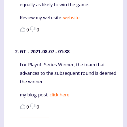
equally as likely to win the game.
Review my web-site:
website
0
0
GT
- 2021-08-07 - 01:38
For Playoff Series Winner, the team that
Komentaras
advances to the subsequent round is deemed
the winner.
my blog post;
click here
0
0