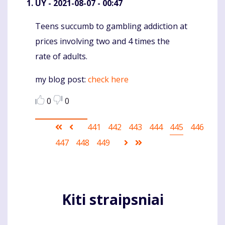
UY
- 2021-08-07 - 00:47
Teens succumb to gambling addiction at
Komentaras
prices involving two and 4 times the
rate of adults.
my blog post:
check here
0
0
Pagination
First
Ankstesnis
Puslapis
441
Puslapis
442
Puslapis
443
Puslapis
444
Current
445
Puslapis
446
page
puslapis
page
Puslapis
447
Puslapis
448
Puslapis
449
Sekantis
Last
puslapis
page
Kiti straipsniai