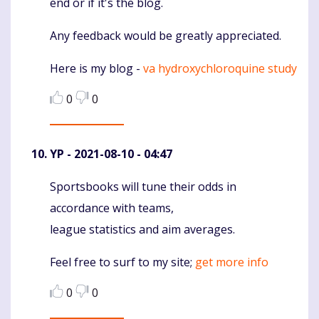
end or if it's the blog.
Any feedback would be greatly appreciated.
Here is my blog -
va hydroxychloroquine study
0
0
YP
- 2021-08-10 - 04:47
Sportsbooks will tune their odds in
Komentaras
accordance with teams,
league statistics and aim averages.
Feel free to surf to my site;
get more info
0
0