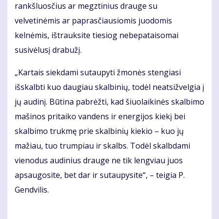
rankšluosčius ar megztinius drauge su
velvetinėmis ar paprasčiausiomis juodomis
kelnėmis, ištrauksite tiesiog nebepataisomai
susivėlusį drabužį.
„Kartais siekdami sutaupyti žmonės stengiasi
išskalbti kuo daugiau skalbinių, todėl neatsižvelgia į
jų audinį. Būtina pabrėžti, kad šiuolaikinės skalbimo
mašinos pritaiko vandens ir energijos kiekį bei
skalbimo trukmę prie skalbinių kiekio – kuo jų
mažiau, tuo trumpiau ir skalbs. Todėl skalbdami
vienodus audinius drauge ne tik lengviau juos
apsaugosite, bet dar ir sutaupysite“, – teigia P.
Gendvilis.