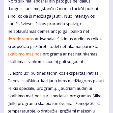
Nors šilkiniai apdarai itin patogūs bei dailūs,
daugelis juos mėgstančių žmonių turbūt puikiai
žino, kokia ši medžiaga jautri. Nuo intensyvios
saulės šviesos šilkas praranda spalvą, o
neišplaunamas dėmes ant jo gali palikti net
dezodorantas
ar kvepalai. Šilkinius audinius reikia
kruopščiau prižiūrėti, todėl netinkamai parinkta
skalbimo mašinos
programa ar net netinkamas
skalbimas rankomis audinį gali sugadinti.
„Electrolux“ buitinės technikos ekspertas Petras
Gendvilis aiškina, kad jautrioms medžiagoms plauti
reikia specialių programų. „Jautriam audiniui
skalbimo mašinos turi specialias programas. Šilko
(Silk) programa skalbia itin švelniai, žemoje 30 °C
temperatūroje, o drabužiai gręžiami mažesniu