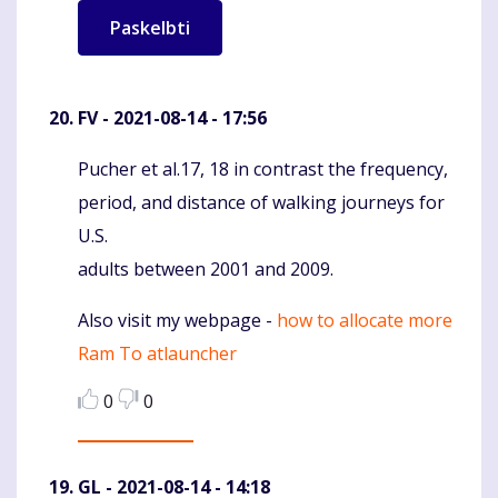
FV
- 2021-08-14 - 17:56
Pucher et al.17, 18 in contrast the frequency,
Komentaras
period, and distance of walking journeys for
U.S.
adults between 2001 and 2009.
Also visit my webpage -
how to allocate more
Ram To atlauncher
0
0
GL
- 2021-08-14 - 14:18