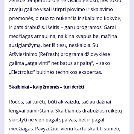
žemoje temperatūroje ne visada gelbsti, nes tokiu
atveju gali ne visai ištirpti plovimo ir skalavimo
priemonės, o nuo to nukenčia ir skalbimo kokybė,
ir pats drabužis. Išeitis – garų programos. Garai
medžiagas atnaujina, naikina kvapus bei mažina
susiglamžymą, bet iš tiesų neskalbia. Su
Atšviežinimo (Refresh) programa džiovyklėse
galima „atgaivinti“ net batus ar paltą“, – sako
„Electrolux“ buitinės technikos ekspertas.
Skalbiniai – kaip žmonės – turi derėti
Rodos, tai turėtų būti akivaizdu, tačiau dažnai
lengvai pamirštama. Skalbiamus drabužius reikėtų
skirstyti ne vien pagal spalvas, bet ir pagal
medžiagas. Pavyzdžiui, vienu kartu skalbti sumetę