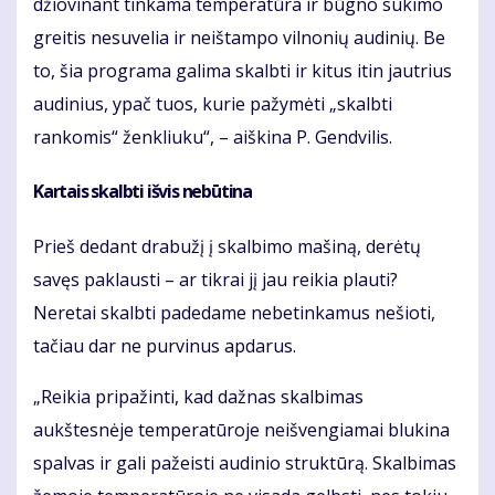
džiovinant tinkama temperatūra ir būgno sukimo
greitis nesuvelia ir neištampo vilnonių audinių. Be
to, šia programa galima skalbti ir kitus itin jautrius
audinius, ypač tuos, kurie pažymėti „skalbti
rankomis“ ženkliuku“, – aiškina P. Gendvilis.
Kartais skalbti išvis nebūtina
Prieš dedant drabužį į skalbimo mašiną, derėtų
savęs paklausti – ar tikrai jį jau reikia plauti?
Neretai skalbti padedame nebetinkamus nešioti,
tačiau dar ne purvinus apdarus.
„Reikia pripažinti, kad dažnas skalbimas
aukštesnėje temperatūroje neišvengiamai blukina
spalvas ir gali pažeisti audinio struktūrą. Skalbimas