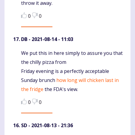
throw it away.
0
0
DB
- 2021-08-14 - 11:03
We put this in here simply to assure you that
Komentaras
the chilly pizza from
Friday evening is a perfectly acceptable
Sunday brunch
how long will chicken last in
the fridge
the FDA's view.
0
0
SD
- 2021-08-13 - 21:36