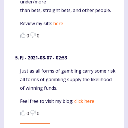
under/more
than bets, straight bets, and other people.
Review my site:
here
0
0
FJ
- 2021-08-07 - 02:53
Just as all forms of gambling carry some risk,
Komentaras
all forms of gambling supply the likelihood
of winning funds.
Feel free to visit my blog:
click here
0
0