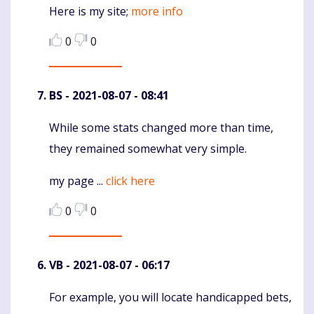
Here is my site;
more info
0
0
BS
- 2021-08-07 - 08:41
While some stats changed more than time,
Komentaras
they remained somewhat very simple.
my page ...
click here
0
0
VB
- 2021-08-07 - 06:17
For example, you will locate handicapped bets,
Komentaras