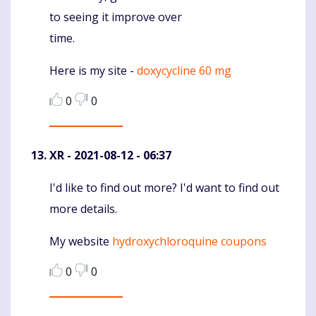
to seeing it improve over
time.
Here is my site -
doxycycline 60 mg
0
0
XR
- 2021-08-12 - 06:37
I'd like to find out more? I'd want to find out
Komentaras
more details.
My website
hydroxychloroquine coupons
0
0