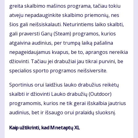
greita skalbimo mašinos programa, tačiau tokiu
atveju nepadauginkite skalbimo priemonių, nes
šios gali neišsiskalauti. Neturintiems laiko skalbti,
gali praversti Garų (Steam) programos, kurios
atgaivina audinius, per trumpą laiką pašalina
nepageidaujamus kvapus, be to, aprangos nereikia
džiovinti. Tačiau jei drabužiai jau tikrai purvini, be
specialios sporto programos neišsiversite.
Sportinius orui laidžius lauko drabužius reikėtų
skalbti ir džiovinti Lauko drabužių (Outdoor)
programomis, kurios ne tik gerai išskalbia jautrius
audinius, bet ir išsaugo orui pralaidų sluoksnį.
Kaip užtikrinti, kad M netaptų XL