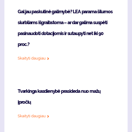
Gal jau paskutinė galimybė? LEA parama šilumos
siurbliams išgraibstoma – ar dar galima suspėti
pasinaudoti dotacijomis ir sutaupyti net iki 90
proc.?
Skaityti daugiau
Tvarkinga kasdienybė prasideda nuo mažų
įpročių
Skaityti daugiau