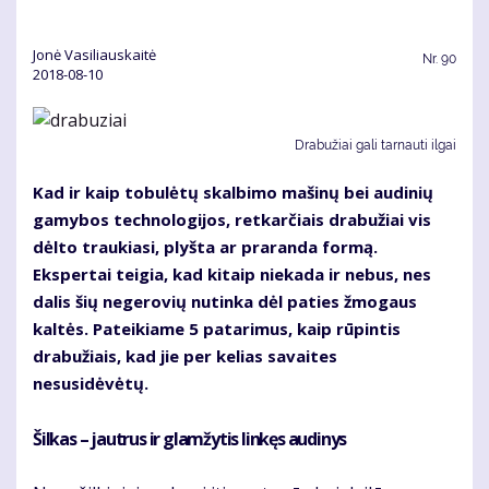
Jonė Vasiliauskaitė
Nr.
90
2018-08-10
Drabužiai gali tarnauti ilgai
Kad ir kaip tobulėtų skalbimo mašinų bei audinių
gamybos technologijos, retkarčiais drabužiai vis
dėlto traukiasi, plyšta ar praranda formą.
Ekspertai teigia, kad kitaip niekada ir nebus, nes
dalis šių negerovių nutinka dėl paties žmogaus
kaltės. Pateikiame 5 patarimus, kaip rūpintis
drabužiais, kad jie per kelias savaites
nesusidėvėtų.
Šilkas – jautrus ir glamžytis linkęs audinys