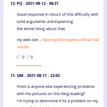
PQ
- 2021-08-12 - 06:21
Good response in return of this difficulty with
Komentaras
solid arguments and explaining
the whole thing about that.
my web-site ...
hydroxychloroquine clinical trial
results
0
0
QM
- 2021-08-11 - 22:03
Hmm is anyone else experiencing problems
Komentaras
with the pictures on this blog loading?
I'm trying to determine if its a problem on my