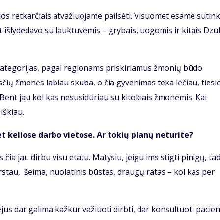
iuos retkarčiais atvažiuojame pailsėti. Visuomet esame sutin
 išlydėdavo su lauktuvėmis – grybais, uogomis ir kitais Dzū
kategorijas, pagal regionams priskiriamus žmonių būdo
sčių žmonės labiau skuba, o čia gyvenimas teka lėčiau, tiesi
Bent jau kol kas nesusidūriau su kitokiais žmonėmis. Kai
iškiau.
et keliose darbo vietose. Ar tokių planų neturite?
ia jau dirbu visu etatu. Matysiu, jeigu ims stigti pinigų, ta
arstau, šeima, nuolatinis būstas, draugų ratas – kol kas per
jus dar galima kažkur važiuoti dirbti, dar konsultuoti pacie