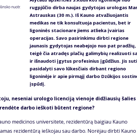
rugpjūčio dirba naujas gydytojas urologas Mar
insko nuotr.
Astrauskas (30 m.). Iš Kauno atvažiuojantis
medikas ne tik konsultuoja pacientus, bet ir
ligoninės stacionare jiems atlieka įvairias
operacijas. Savo pasirinkimu dirbti regione
jaunasis gydytojas neabejojo nuo pat pradžių,
teigė čia atradęs plačių galimybių realizuoti s
ir išnaudoti įgytus profesinius įgūdžius. Jis sut
pasidalyti savo lūkesčiais dirbant regiono
ligoninėje ir apie pirmąjį darbo Dzūkijos sostin
įspūdį.
u, neseniai urologo licenciją vienoje didžiausių šalies
prendėte darbo ieškoti būtent regione?
Kauno medicinos universitete, rezidentūrą baigiau Kauno
nėdamas rezidentūrą ieškojau sau darbo. Norėjau dirbti Kauno