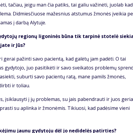
, tačiau, jeigu man čia patiks, tai galiu važinėti, juolab kad
blema. Didmiesčiuose mažesnius atstumus žmonės įveikia pe
damas į darbą Alytuje.
ytojų regionų ligoninės būna tik tarpinė stotelė sieki
ate ir Jūs?
ri gerai pažinti savo pacientą, kad galėtų jam padėti. O tai
aus gydytojo, juo pasitikėti ir savo sveikatos problemų spren
pasiekti, suburti savo pacientų ratą, mane pamils žmonės,
irbti ir toliau.
, įsiklausyti į jų problemas, su jais pabendrauti ir juos geri
iprasti su aplinka ir žmonėmis. Tikiuosi, kad padėsime vieni
kėjimu jaunu gydytoju dėl jo nedidelės patirties?