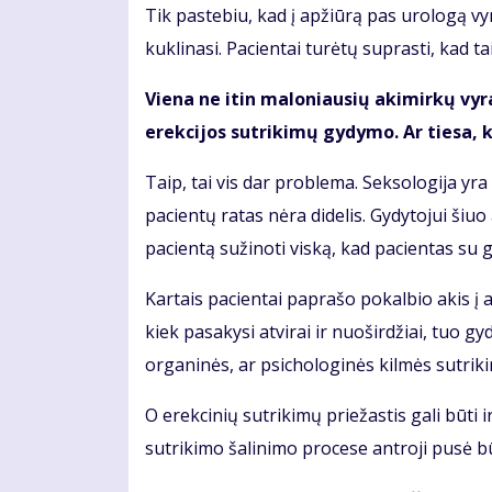
Tik pastebiu, kad į apžiūrą pas urologą vyr
kuklinasi. Pacientai turėtų suprasti, kad ta
Viena ne itin maloniausių akimirkų vyram
erekcijos sutrikimų gydymo. Ar tiesa, k
Taip, tai vis dar problema. Seksologija yra
pacientų ratas nėra didelis. Gydytojui šiu
pacientą sužinoti viską, kad pacientas su g
Kartais pacientai paprašo pokalbio akis į 
kiek pasakysi atvirai ir nuoširdžiai, tuo gy
organinės, ar psichologinės kilmės sutrik
O erekcinių sutrikimų priežastis gali būti 
sutrikimo šalinimo procese antroji pusė b