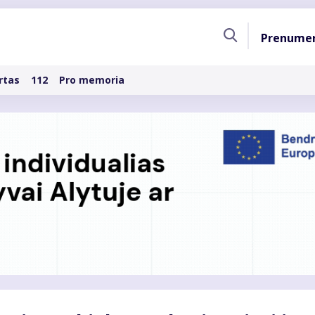
Pagri
Prenume
naviga
rtas
112
Pro memoria