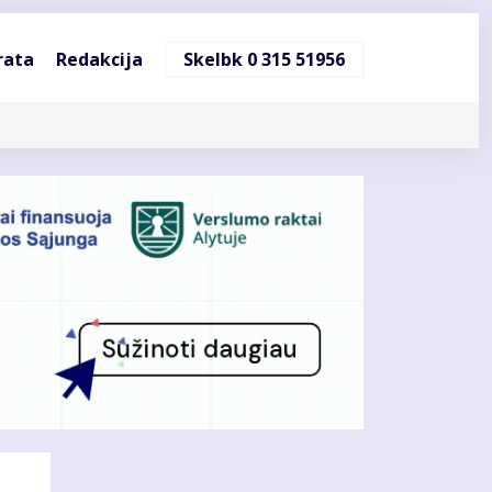
ndinė
rata
Redakcija
Skelbk 0 315 51956
cija