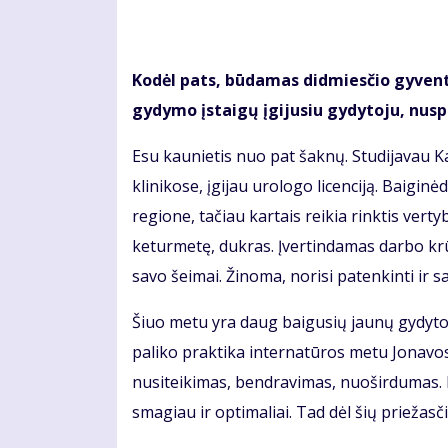
Kodėl pats, būdamas didmiesčio gyventoj
gydymo įstaigų įgijusiu gydytoju, nus
Esu kaunietis nuo pat šaknų. Studijavau 
klinikose, įgijau urologo licenciją. Baigi
regione, tačiau kartais reikia rinktis vert
keturmetę, dukras. Įvertindamas darbo krūv
savo šeimai. Žinoma, norisi patenkinti ir s
Šiuo metu yra daug baigusių jaunų gydytoj
paliko praktika internatūros metu Jonavos
nusiteikimas, bendravimas, nuoširdumas. P
smagiau ir optimaliai. Tad dėl šių priežas