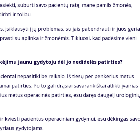
pasiekti, suburti savo pacientų ratą, mane pamils žmonės,
irbti ir toliau.
, įsiklausyti į jų problemas, su jais pabendrauti ir juos geri
iprasti su aplinka ir žmonėmis. Tikiuosi, kad padėsime vieni
kėjimu jaunu gydytoju dėl jo nedidelės patirties?
cientai nepasitiki be reikalo. Iš tiesų per penkerius metus
 patirties. Po to gali drąsiai savarankiškai atlikti įvairias
ius metus operacinės patirties, esu daręs daugelį urologini
mi ir kviesti pacientus operaciniam gydymui, esu dėkingas sav
yriaus gydytojams.