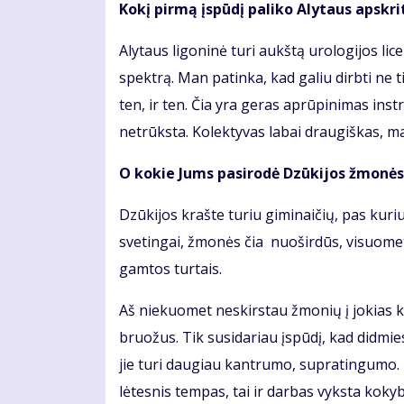
Kokį pirmą įspūdį paliko Alytaus apskri
Alytaus ligoninė turi aukštą urologijos licen
spektrą. Man patinka, kad galiu dirbti ne t
ten, ir ten. Čia yra geras aprūpinimas ins
netrūksta. Kolektyvas labai draugiškas, m
O kokie Jums pasirodė Dzūkijos žmonės?
Dzūkijos krašte turiu giminaičių, pas kur
svetingai, žmonės čia nuoširdūs, visuomet
gamtos turtais.
Aš niekuomet neskirstau žmonių į jokias 
bruožus. Tik susidariau įspūdį, kad didmie
jie turi daugiau kantrumo, supratingumo. 
lėtesnis tempas, tai ir darbas vyksta kokyb