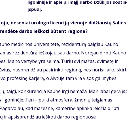
ligoninėje ir apie pirmąjį darbo Dzūkijos sostin
įspūdį.
u, neseniai urologo licenciją vienoje didžiausių šalies
prendėte darbo ieškoti būtent regione?
Kauno medicinos universitete, rezidentūrą baigiau Kauno
nėdamas rezidentūrą ieškojau sau darbo. Norėjau dirbti Kauno
ybes. Mano vertybė yra šeima. Turiu dvi mažas, dvimetę ir
ius, nusprendžiau pasirinkti regioną, nes norisi laiko skirti
avo profesinę karjerą, o Alytuje tam yra visos galimybės.
ų, taigi, konkurencija Kaune irgi nemaža. Man labai gerą įs
 ligoninėje. Ten – puiki atmosfera, žmonių teigiamas
agalvojau, kad mažesnė, kamerinė aplinka leidžia dirbti
čių ir apsisprendžiau ieškoti darbo regionuose.