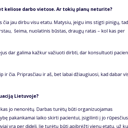
et keliose darbo vietose. Ar tokių planų neturite?
ia jau dirbu visu etatu. Matysiu, jeigu ims stigti pinigų, ta
arstau, šeima, nuolatinis būstas, draugų ratas – kol kas per
jus dar galima kažkur važiuoti dirbti, dar konsultuoti pacie
 ir čia. Priprasčiau ir aš, bet labai džiaugiuosi, kad dabar vi
uaciją Lietuvoje?
, kas jo nenorėtų. Darbas turėtų būti organizuojamas
ę pakankamai laiko skirti pacientui, įsigilinti į jo rūpesčius
i yra per dideli. Jie turėtų būti apibrėžti vienu etatu, už ku