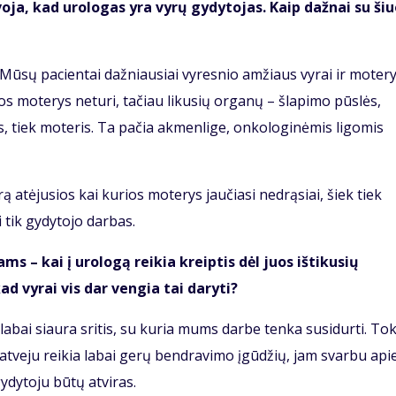
voja, kad urologas yra vyrų gydytojas. Kaip dažnai su ši
. Mūsų pacientai dažniausiai vyresnio amžiaus vyrai ir motery
os moterys neturi, tačiau likusių organų – šlapimo pūslės,
yrus, tiek moteris. Ta pačia akmenlige, onkologinėmis ligomis
ą atėjusios kai kurios moterys jaučiasi nedrąsiai, šiek tiek
i tik gydytojo darbas.
s – kai į urologą reikia kreiptis dėl juos ištikusių
ad vyrai vis dar vengia tai daryti?
 labai siaura sritis, su kuria mums darbe tenka susidurti. To
o atveju reikia labai gerų bendravimo įgūdžių, jam svarbu api
ydytoju būtų atviras.