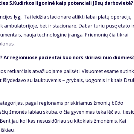
ties S.Kudirkos ligoninė kaip potenciali Jūsų darbovietė?
cijos lygį. Tai leidžia stacionare atlikti labai platų operacijų
ik ambulatorijoje, bet ir stacionare. Dabar turiu pusę etato i
trumentais, nauja technologine įranga. Priemonių čia tikrai
alonus.
 Ar regionuose pacientai kuo nors skiriasi nuo didmies
iuos retkarčiais atvažiuojame pailsėti. Visuomet esame sutin
 išlydėdavo su lauktuvėmis – grybais, uogomis ir kitais Dzū
kategorijas, pagal regionams priskiriamus žmonių būdo
sčių žmonės labiau skuba, o čia gyvenimas teka lėčiau, tiesi
Bent jau kol kas nesusidūriau su kitokiais žmonėmis. Kai
iškiau.