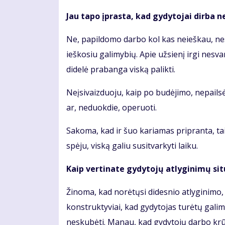
Jau tapo įprasta, kad gydytojai dirba n
Ne, papildomo darbo kol kas neieškau, nes č
ieškosiu galimybių. Apie užsienį irgi nesv
didelė prabanga viską palikti.
Neįsivaizduoju, kaip po budėjimo, nepailsė
ar, neduokdie, operuoti.
Sakoma, kad ir šuo kariamas pripranta, taip
spėju, viską galiu susitvarkyti laiku.
Kaip vertinate gydytojų atlyginimų sit
Žinoma, kad norėtųsi didesnio atlyginimo
konstruktyviai, kad gydytojas turėtų galimyb
neskubėti. Manau, kad gydytojų darbo krūvia