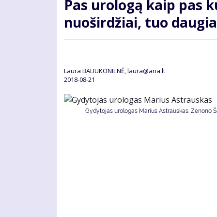
Pas urologą kaip pas ku
nuoširdžiai, tuo daugi
Laura BALIUKONIENĖ, laura@ana.lt
2018-08-21
Gydytojas urologas Marius Astrauskas. Zenono Šil