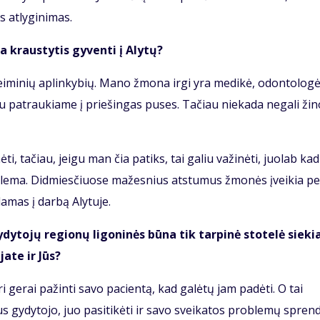
 atlyginimas.
ma kraustytis gyventi į Alytų?
eiminių aplinkybių. Mano žmona irgi yra medikė, odontologė
 abu patraukiame į priešingas puses. Tačiau niekada negali žino
, tačiau, jeigu man čia patiks, tai galiu važinėti, juolab kad
blema. Didmiesčiuose mažesnius atstumus žmonės įveikia pe
damas į darbą Alytuje.
ytojų regionų ligoninės būna tik tarpinė stotelė sieki
ate ir Jūs?
ri gerai pažinti savo pacientą, kad galėtų jam padėti. O tai
aus gydytojo, juo pasitikėti ir savo sveikatos problemų spren