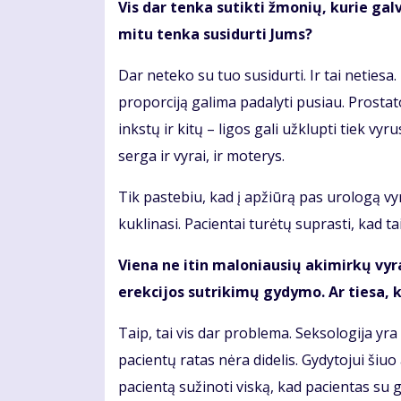
Vis dar tenka sutikti žmonių, kurie gal
mitu tenka susidurti Jums?
Dar neteko su tuo susidurti. Ir tai netiesa
proporciją galima padalyti pusiau. Prostat
inkstų ir kitų – ligos gali užklupti tiek v
serga ir vyrai, ir moterys.
Tik pastebiu, kad į apžiūrą pas urologą vyr
kuklinasi. Pacientai turėtų suprasti, kad ta
Viena ne itin maloniausių akimirkų vyram
erekcijos sutrikimų gydymo. Ar tiesa, k
Taip, tai vis dar problema. Seksologija yra
pacientų ratas nėra didelis. Gydytojui šiu
pacientą sužinoti viską, kad pacientas su g