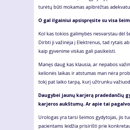
turėtų būti mokamas apibrėžtas adekvatus
O gal ilgainiui apsispręsite su visa šei
Kol kas tokios galimybės nesvarstau dėl š
Dirbti ji važinėja į Elektrėnus, tad rytais
kaip gyvenime viskas gali pasikeisti.
Manęs daug kas klausia, ar nepabos važinėti
kelionės laikas ir atstumas man nėra pro
tokį pat laiko tarpą, kurį užtrunku važiuo
Daugybei jaunų karjerą pradedančių gyd
karjeros aukštumų. Ar apie tai pagalvoj
Urologas yra tarsi šeimos gydytojas, jis tu
pacientams leidžia prisirišti prie konkret