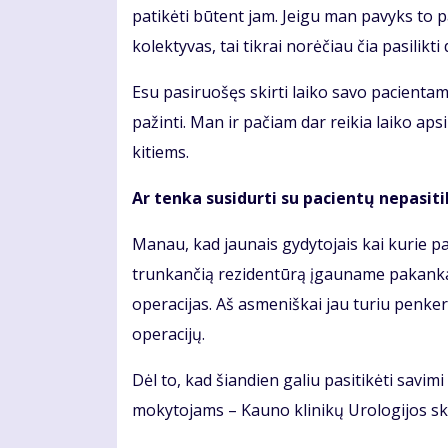
patikėti būtent jam. Jeigu man pavyks to 
kolektyvas, tai tikrai norėčiau čia pasilikti d
Esu pasiruošęs skirti laiko savo pacientams
pažinti. Man ir pačiam dar reikia laiko aps
kitiems.
Ar tenka susidurti su pacientų nepasiti
Manau, kad jaunais gydytojais kai kurie pa
trunkančią rezidentūrą įgauname pakankamai
operacijas. Aš asmeniškai jau turiu penker
operacijų.
Dėl to, kad šiandien galiu pasitikėti savi
mokytojams – Kauno klinikų Urologijos sk