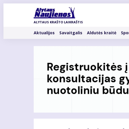
Pereiti
į
pagrindinį
ALYTAUS KRAŠTO LAIKRAŠTIS
turinį
Rubrikos
Aktualijos
Savaitgalis
Aldutės kraitė
Spo