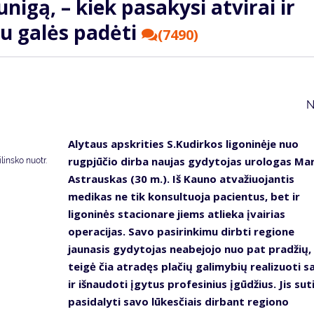
nigą, – kiek pasakysi atvirai ir
au galės padėti
(7490)
N
Alytaus apskrities S.Kudirkos ligoninėje nuo
rugpjūčio dirba naujas gydytojas urologas Mar
insko nuotr.
Astrauskas (30 m.). Iš Kauno atvažiuojantis
medikas ne tik konsultuoja pacientus, bet ir
ligoninės stacionare jiems atlieka įvairias
operacijas. Savo pasirinkimu dirbti regione
jaunasis gydytojas neabejojo nuo pat pradžių,
teigė čia atradęs plačių galimybių realizuoti s
ir išnaudoti įgytus profesinius įgūdžius. Jis sut
pasidalyti savo lūkesčiais dirbant regiono