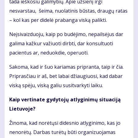
tada ieškosiu galimybių. Apie užsienį irgi
nesvarstau, šeima, nuolatinis būstas, draugų ratas
– kol kas per didelė prabanga viską palikti.
Neįsivaizduoju, kaip po budėjimo, nepailsėjus dar
galima kažkur važiuoti dirbti, dar konsultuoti
pacientus ar, neduokdie, operuoti.
Sakoma, kad ir šuo kariamas pripranta, taip ir čia.
Priprasčiau ir aš, bet labai džiaugiuosi, kad dabar
viską spėju, viską galiu susitvarkyti laiku.
Kaip vertinate gydytojų atlyginimų situaciją
Lietuvoje?
Žinoma, kad norėtųsi didesnio atlyginimo, kas jo
nenorėtų. Darbas turėtų būti organizuojamas