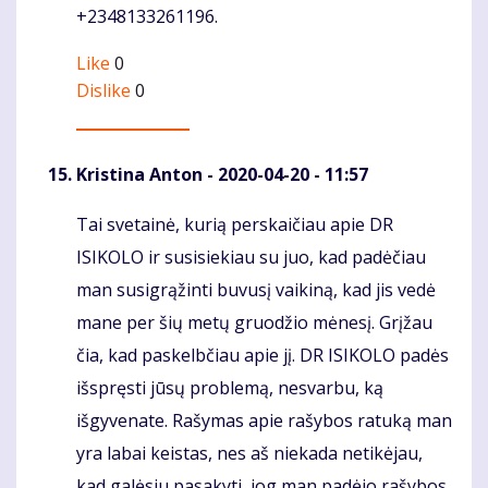
+2348133261196.
Like
0
Dislike
0
Kristina Anton
- 2020-04-20 - 11:57
Tai svetainė, kurią perskaičiau apie DR
Komentaras
ISIKOLO ir susisiekiau su juo, kad padėčiau
man susigrąžinti buvusį vaikiną, kad jis vedė
mane per šių metų gruodžio mėnesį. Grįžau
čia, kad paskelbčiau apie jį. DR ISIKOLO padės
išspręsti jūsų problemą, nesvarbu, ką
išgyvenate. Rašymas apie rašybos ratuką man
yra labai keistas, nes aš niekada netikėjau,
kad galėsiu pasakyti, jog man padėjo rašybos