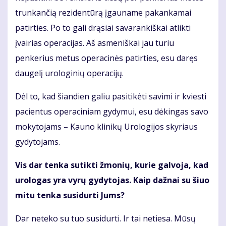
trunkančią rezidentūrą įgauname pakankamai
patirties. Po to gali drąsiai savarankiškai atlikti
įvairias operacijas. Aš asmeniškai jau turiu
penkerius metus operacinės patirties, esu daręs
daugelį urologinių operacijų.
Dėl to, kad šiandien galiu pasitikėti savimi ir kviesti
pacientus operaciniam gydymui, esu dėkingas savo
mokytojams – Kauno klinikų Urologijos skyriaus
gydytojams.
Vis dar tenka sutikti žmonių, kurie galvoja, kad
urologas yra vyrų gydytojas. Kaip dažnai su šiuo
mitu tenka susidurti Jums?
Dar neteko su tuo susidurti. Ir tai netiesa. Mūsų