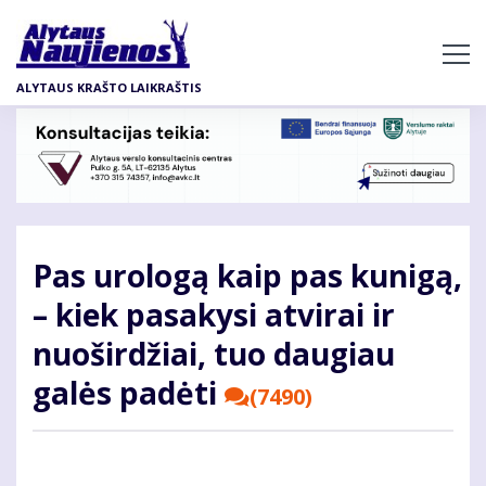
Pereiti
į
pagrindinį
ALYTAUS KRAŠTO LAIKRAŠTIS
turinį
Pas urologą kaip pas kunigą,
– kiek pasakysi atvirai ir
nuoširdžiai, tuo daugiau
galės padėti
(7490)