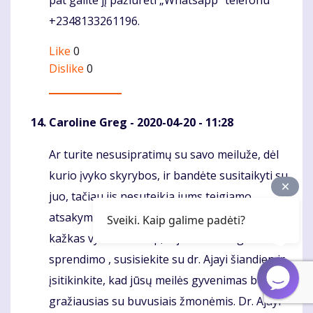
pat galite jį pažiūrėti „Whatsapp“ telefonu
+2348133261196.
Like
0
Dislike
0
Caroline Greg
- 2020-04-20 - 11:28
Ar turite nesusipratimų su savo meiluže, dėl
Komentaras
kurio įvyko skyrybos, ir bandėte susitaikyti su
juo, tačiau jis nesuteikia jums teigiamo
atsakymo ir jaučiate, kad jūsų santykiuose
Sveiki. Kaip galime padėti?
kažkas vyksta ne taip, ir jums reikia greito
sprendimo , susisiekite su dr. Ajayi šiandien ir
įsitikinkite, kad jūsų meilės gyvenimas bus
gražiausias su buvusiais žmonėmis. Dr. Ajayi