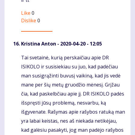
ir tt
Like
0
Dislike
0
Kristina Anton
- 2020-04-20 - 12:05
Tai svetainė, kurią perskaičiau apie DR
Komentaras
ISIKOLO ir susisiekiau su juo, kad padėčiau
man susigrąžinti buvusį vaikiną, kad jis vedė
mane per šių metų gruodžio mėnesį. Grįžau
čia, kad paskelbčiau apie jį. DR ISIKOLO padės
išspręsti jūsų problemą, nesvarbu, ką
išgyvenate. Rašymas apie rašybos ratuką man
yra labai keistas, nes aš niekada netikėjau,
kad galėsiu pasakyti, jog man padėjo rašybos