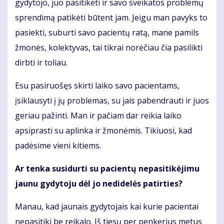
gydytojo, juo pasitikėti ir savo sveikatos problemų
sprendimą patikėti būtent jam. Jeigu man pavyks to
pasiekti, suburti savo pacientų ratą, mane pamils
žmonės, kolektyvas, tai tikrai norėčiau čia pasilikti
dirbti ir toliau.
Esu pasiruošęs skirti laiko savo pacientams,
įsiklausyti į jų problemas, su jais pabendrauti ir juos
geriau pažinti. Man ir pačiam dar reikia laiko
apsiprasti su aplinka ir žmonėmis. Tikiuosi, kad
padėsime vieni kitiems.
Ar tenka susidurti su pacientų nepasitikėjimu
jaunu gydytoju dėl jo nedidelės patirties?
Manau, kad jaunais gydytojais kai kurie pacientai
nepasitiki be reikalo. Iš tiesų per penkerius metus