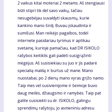
2 vaikus kitai moteriai 2 metams. Aš stengiausi
būti stipri tik dėl savo vaikų, tačiau
nesugebėjau suvaldyti skausmų, kurie
kankino mano širdį. Buvau įskaudinta ir
sumišusi. Man reikėjo pagalbos, todėl
internete pasidariau tyrimus ir aptikau
svetainę, kurioje pamačiau, kad DR ISIKOLO
rašybos keitiklis gali padėti susigrąžinti
mėgėjus. Aš susisiekiau su juo ir jis padarė
specialią maldą ir burtus už mane. Mano
nuostabai, po 2 dienų mano vyras grįžo namo.
Taip mes vėl susivienijome ir šeimoje buvo
daug meilės, džiaugsmo ir ramybės. Taip pat
galite susisiekti su dr. ISIKOLO, galingu
sprendimų rašytoju, jo asmeniniu adresu