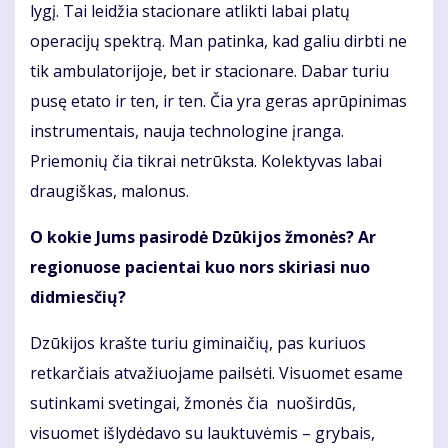
lygį. Tai leidžia stacionare atlikti labai platų
operacijų spektrą. Man patinka, kad galiu dirbti ne
tik ambulatorijoje, bet ir stacionare. Dabar turiu
pusę etato ir ten, ir ten. Čia yra geras aprūpinimas
instrumentais, nauja technologine įranga.
Priemonių čia tikrai netrūksta. Kolektyvas labai
draugiškas, malonus.
O kokie Jums pasirodė Dzūkijos žmonės? Ar
regionuose pacientai kuo nors skiriasi nuo
didmiesčių?
Dzūkijos krašte turiu giminaičių, pas kuriuos
retkarčiais atvažiuojame pailsėti. Visuomet esame
sutinkami svetingai, žmonės čia nuoširdūs,
visuomet išlydėdavo su lauktuvėmis – grybais,