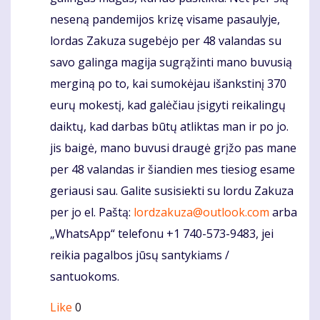
neseną pandemijos krizę visame pasaulyje,
lordas Zakuza sugebėjo per 48 valandas su
savo galinga magija sugrąžinti mano buvusią
merginą po to, kai sumokėjau išankstinį 370
eurų mokestį, kad galėčiau įsigyti reikalingų
daiktų, kad darbas būtų atliktas man ir po jo.
jis baigė, mano buvusi draugė grįžo pas mane
per 48 valandas ir šiandien mes tiesiog esame
geriausi sau. Galite susisiekti su lordu Zakuza
per jo el. Paštą:
lordzakuza@outlook.com
arba
„WhatsApp“ telefonu +1 740-573-9483, jei
reikia pagalbos jūsų santykiams /
santuokoms.
Like
0