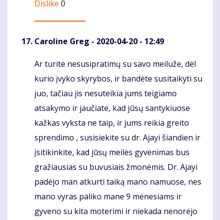
Dislike
0
Caroline Greg
- 2020-04-20 - 12:49
Ar turite nesusipratimų su savo meiluže, dėl
Komentaras
kurio įvyko skyrybos, ir bandėte susitaikyti su
juo, tačiau jis nesuteikia jums teigiamo
atsakymo ir jaučiate, kad jūsų santykiuose
kažkas vyksta ne taip, ir jums reikia greito
sprendimo , susisiekite su dr. Ajayi šiandien ir
įsitikinkite, kad jūsų meilės gyvenimas bus
gražiausias su buvusiais žmonėmis. Dr. Ajayi
padėjo man atkurti taiką mano namuose, nes
mano vyras paliko mane 9 mėnesiams ir
gyveno su kita moterimi ir niekada nenorėjo