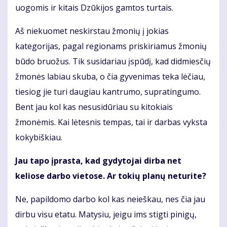
uogomis ir kitais Dzūkijos gamtos turtais.
Aš niekuomet neskirstau žmonių į jokias
kategorijas, pagal regionams priskiriamus žmonių
būdo bruožus. Tik susidariau įspūdį, kad didmiesčių
žmonės labiau skuba, o čia gyvenimas teka lėčiau,
tiesiog jie turi daugiau kantrumo, supratingumo.
Bent jau kol kas nesusidūriau su kitokiais
žmonėmis. Kai lėtesnis tempas, tai ir darbas vyksta
kokybiškiau.
Jau tapo įprasta, kad gydytojai dirba net
keliose darbo vietose. Ar tokių planų neturite?
Ne, papildomo darbo kol kas neieškau, nes čia jau
dirbu visu etatu. Matysiu, jeigu ims stigti pinigų,