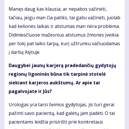
Manęs daug kas klausia, ar nepabos važinėti,
tačiau, jeigu man čia patiks, tai galiu važinėti, juolab
kad kelionės laikas ir atstumas man nėra problema.
Didmiesčiuose mažesnius atstumus žmonės įveikia
per tokį pat laiko tarpą, kurį užtrunku važiuodamas
į darbą Alytuje.
Daugybei jaunų karjerą pradedančių gydytojų
regionų ligoninės būna tik tarpinė stotelė
siekiant karjeros aukštumų. Ar apie tai
pagalvojate ir Jūs?
Urologas yra tarsi šeimos gydytojas, jis turi gerai
pažinti savo pacientą, kad galėtų jam padėti. O tai
pacientams leidžia prisirišti prie konkretaus