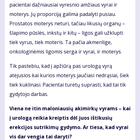
pacientai dažniausiai vyresnio amžiaus vyrai ir
moterys. Jų proporciją galima padalyti pusiau.
Prostatos moterys neturi, tačiau likusių organų –
šlapimo pūslės, inkstų ir kitų – ligos gali užklupti
tiek vyrus, tiek moteris. Ta pačia akmenlige,
onkologinėmis ligomis serga ir vyrai, ir moterys.
Tik pastebiu, kad į apžiūrą pas urologą vyrą
atėjusios kai kurios moterys jaučiasi nedrąsiai, šiek
tiek kuklinasi. Pacientai turėtų suprasti, kad tai tik
gydytojo darbas.
Viena ne itin maloniausių akimirkų vyrams – kai
į urologą reikia kreiptis dėl juos ištikusių
erekcijos sutrikimų gydymo. Ar tiesa, kad vyrai
vis dar vengia tai daryti?