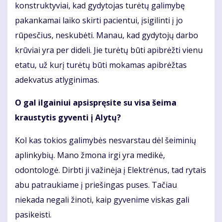
konstruktyviai, kad gydytojas turėtų galimybę
pakankamai laiko skirti pacientui, įsigilinti į jo
rūpesčius, neskubėti. Manau, kad gydytojų darbo
krūviai yra per dideli. Jie turėtų būti apibrėžti vienu
etatu, už kurį turėtų būti mokamas apibrėžtas
adekvatus atlyginimas.
O gal ilgainiui apsispręsite su visa šeima
kraustytis gyventi į Alytų?
Kol kas tokios galimybės nesvarstau dėl šeiminių
aplinkybių. Mano žmona irgi yra medikė,
odontologė. Dirbti ji važinėja į Elektrėnus, tad rytais
abu patraukiame į priešingas puses. Tačiau
niekada negali žinoti, kaip gyvenime viskas gali
pasikeisti.