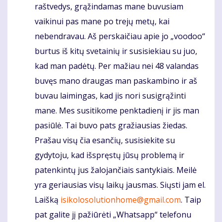
raštvedys, grąžindamas mane buvusiam
vaikinui pas mane po trejų metų, kai
nebendravau. Aš perskaičiau apie jo „voodoo“
burtus iš kitų svetainių ir susisiekiau su juo,
kad man padėtų. Per mažiau nei 48 valandas
buvęs mano draugas man paskambino ir aš
buvau laimingas, kad jis nori susigrąžinti
mane. Mes susitikome penktadienį ir jis man
pasiūlė. Tai buvo pats gražiausias žiedas.
Prašau visų čia esančių, susisiekite su
gydytoju, kad išspręstų jūsų problemą ir
patenkintų jus žalojančiais santykiais. Meilė
yra geriausias visų laikų jausmas. Siųsti jam el.
Laišką
isikolosolutionhome@gmail.com
. Taip
pat galite jį pažiūrėti „Whatsapp“ telefonu