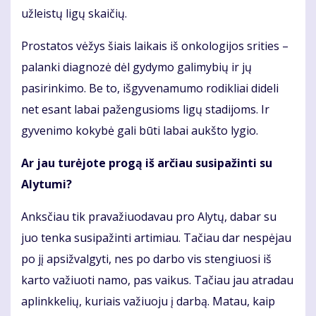
užleistų ligų skaičių.
Prostatos vėžys šiais laikais iš onkologijos srities –
palanki diagnozė dėl gydymo galimybių ir jų
pasirinkimo. Be to, išgyvenamumo rodikliai dideli
net esant labai pažengusioms ligų stadijoms. Ir
gyvenimo kokybė gali būti labai aukšto lygio.
Ar jau turėjote progą iš arčiau susipažinti su
Alytumi?
Anksčiau tik pravažiuodavau pro Alytų, dabar su
juo tenka susipažinti artimiau. Tačiau dar nespėjau
po jį apsižvalgyti, nes po darbo vis stengiuosi iš
karto važiuoti namo, pas vaikus. Tačiau jau atradau
aplinkkelių, kuriais važiuoju į darbą. Matau, kaip