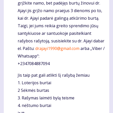
grįžkite namo, bet padėjęs burtų žinovui dr.
Ajayi jis grįžo namo praėjus 3 dienoms po to,
kai dr. Ajayi padarė galingą atkūrimo burtą.
Taigi, jei jums reikia greito sprendimo jūsų
santykiuose ar santuokoje pasitelkiant
rašybos rašytoją, susisiekite su dr. Ajayi dabar
el. Paštu:
drajayi1990@gmail.com
arba „Viber /
Whatsapp“:
+2347084887094
Jis taip pat gali atlikti šį rašybą žemiau
1. Loterijos burtai
2 Sėkmės burtas
3. Rašymas laimėti bylą teisme
4. nėštumo burtai