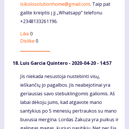
isikolosolutionhome@gmail.com
. Taip pat
galite kreiptis į jį „Whatsapp“ telefonu
+2348133261196.
Like
0
Dislike
0
Luis Garcia Quintero
- 2020-04-20 - 14:57
Jis niekada nesustoja nustebinti visų,
Komentaras
ieškančių jo pagalbos. Jis neabejotinai yra
geriausias savo stebuklingomis galiomis. Aš
labai dėkoju jums, kad atgavote mano
santykius po 5 mėnesių pertraukos su mano
buvusia mergina. Lordas Zakuza yra puikus ir
galingas magas, kuriuo pasitikiu. Net per šią