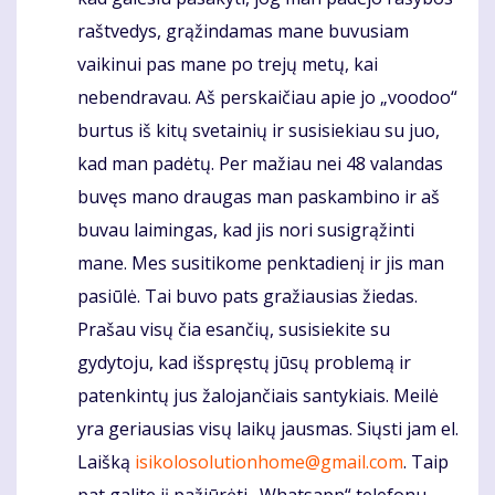
raštvedys, grąžindamas mane buvusiam
vaikinui pas mane po trejų metų, kai
nebendravau. Aš perskaičiau apie jo „voodoo“
burtus iš kitų svetainių ir susisiekiau su juo,
kad man padėtų. Per mažiau nei 48 valandas
buvęs mano draugas man paskambino ir aš
buvau laimingas, kad jis nori susigrąžinti
mane. Mes susitikome penktadienį ir jis man
pasiūlė. Tai buvo pats gražiausias žiedas.
Prašau visų čia esančių, susisiekite su
gydytoju, kad išspręstų jūsų problemą ir
patenkintų jus žalojančiais santykiais. Meilė
yra geriausias visų laikų jausmas. Siųsti jam el.
Laišką
isikolosolutionhome@gmail.com
. Taip