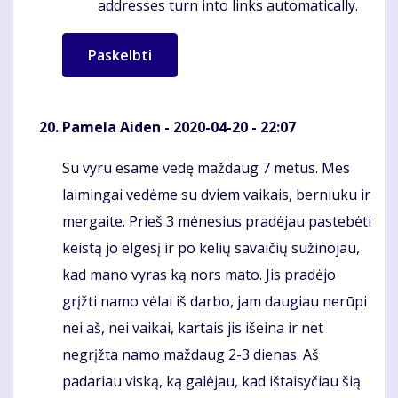
addresses turn into links automatically.
Pamela Aiden
- 2020-04-20 - 22:07
Su vyru esame vedę maždaug 7 metus. Mes
Komentaras
laimingai vedėme su dviem vaikais, berniuku ir
mergaite. Prieš 3 mėnesius pradėjau pastebėti
keistą jo elgesį ir po kelių savaičių sužinojau,
kad mano vyras ką nors mato. Jis pradėjo
grįžti namo vėlai iš darbo, jam daugiau nerūpi
nei aš, nei vaikai, kartais jis išeina ir net
negrįžta namo maždaug 2-3 dienas. Aš
padariau viską, ką galėjau, kad ištaisyčiau šią