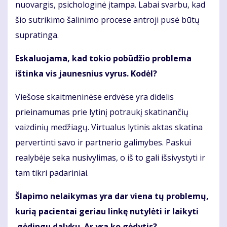
nuovargis, psichologinė įtampa. Labai svarbu, kad
šio sutrikimo šalinimo procese antroji pusė būtų
supratinga.
Eskaluojama, kad tokio pobūdžio problema
ištinka vis jaunesnius vyrus. Kodėl?
Viešose skaitmeninėse erdvėse yra didelis
prieinamumas prie lytinį potraukį skatinančių
vaizdinių medžiagų. Virtualus lytinis aktas skatina
pervertinti savo ir partnerio galimybes. Paskui
realybėje seka nusivylimas, o iš to gali išsivystyti ir
tam tikri padariniai.
Šlapimo nelaikymas yra dar viena tų problemų,
kurią pacientai geriau linkę nutylėti ir laikyti
gėdingu dalyku. Ar yra ko gėdytis?