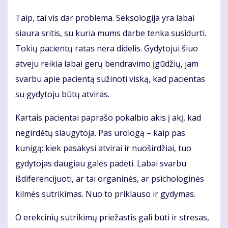
Taip, tai vis dar problema. Seksologija yra labai
siaura sritis, su kuria mums darbe tenka susidurti.
Tokių pacientų ratas nėra didelis. Gydytojui šiuo
atveju reikia labai gerų bendravimo įgūdžių, jam
svarbu apie pacientą sužinoti viską, kad pacientas
su gydytoju būtų atviras.
Kartais pacientai paprašo pokalbio akis į akį, kad
negirdėtų slaugytoja. Pas urologą – kaip pas
kunigą: kiek pasakysi atvirai ir nuoširdžiai, tuo
gydytojas daugiau galės padėti. Labai svarbu
išdiferencijuoti, ar tai organinės, ar psichologinės
kilmės sutrikimas. Nuo to priklauso ir gydymas.
O erekcinių sutrikimų priežastis gali būti ir stresas,