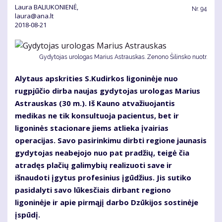
Laura BALIUKONIENĖ,
Nr.
94
laura@ana.lt
2018-08-21
Gydytojas urologas Marius Astrauskas. Zenono Šilinsko nuotr.
Alytaus apskrities S.Kudirkos ligoninėje nuo
rugpjūčio dirba naujas gydytojas urologas Marius
Astrauskas (30 m.). Iš Kauno atvažiuojantis
medikas ne tik konsultuoja pacientus, bet ir
ligoninės stacionare jiems atlieka įvairias
operacijas. Savo pasirinkimu dirbti regione jaunasis
gydytojas neabejojo nuo pat pradžių, teigė čia
atradęs plačių galimybių realizuoti save ir
išnaudoti įgytus profesinius įgūdžius. Jis sutiko
pasidalyti savo lūkesčiais dirbant regiono
ligoninėje ir apie pirmąjį darbo Dzūkijos sostinėje
įspūdį.