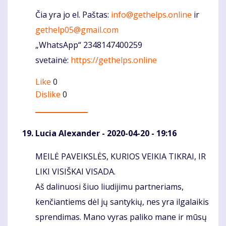
Čia yra jo el. Paštas:
info@gethelps.online
ir
gethelp05@gmail.com
„WhatsApp“ 2348147400259
svetainė:
https://gethelps.online
Like
0
Dislike
0
Lucia Alexander
- 2020-04-20 - 19:16
MEILĖ PAVEIKSLĖS, KURIOS VEIKIA TIKRAI, IR
Komentaras
LIKI VISIŠKAI VISADA.
Aš dalinuosi šiuo liudijimu partneriams,
kenčiantiems dėl jų santykių, nes yra ilgalaikis
sprendimas. Mano vyras paliko mane ir mūsų