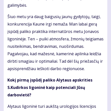
galimybės.
Šiuo metu yra daug baigusių jaunų gydytojų, taigi,
konkurencija Kaune irgi nemaža. Man labai gerą
įspūdį paliko praktika internatūros metu Jonavos
ligoninėje. Ten – puiki atmosfera, žmonių teigiamas
nusiteikimas, bendravimas, nuoširdumas.
Pagalvojau, kad mažesnė, kamerinė aplinka leidžia
dirbti smagiau ir optimaliai. Tad dėl šių priežasčių ir
apsisprendžiau ieškoti darbo regionuose.
Kokį pirmą įspūdį paliko Alytaus apskrities
S.Kudirkos ligoninė kaip potenciali Jūsų
darbovietė?
Alytaus ligoninė turi aukštą urologijos licencijos