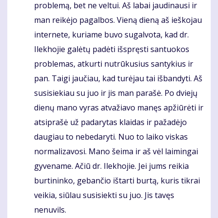
problemą, bet ne veltui. Aš labai jaudinausi ir
man reikėjo pagalbos. Vieną dieną aš ieškojau
internete, kuriame buvo sugalvota, kad dr.
Ilekhojie galėtų padėti išspręsti santuokos
problemas, atkurti nutrūkusius santykius ir
pan. Taigi jaučiau, kad turėjau tai išbandyti. Aš
susisiekiau su juo ir jis man parašė. Po dviejų
dienų mano vyras atvažiavo manęs apžiūrėti ir
atsiprašė už padarytas klaidas ir pažadėjo
daugiau to nebedaryti. Nuo to laiko viskas
normalizavosi. Mano šeima ir aš vėl laimingai
gyvename. Ačiū dr. Ilekhojie. Jei jums reikia
burtininko, gebančio ištarti burtą, kuris tikrai
veikia, siūlau susisiekti su juo. Jis tavęs
nenuvils.