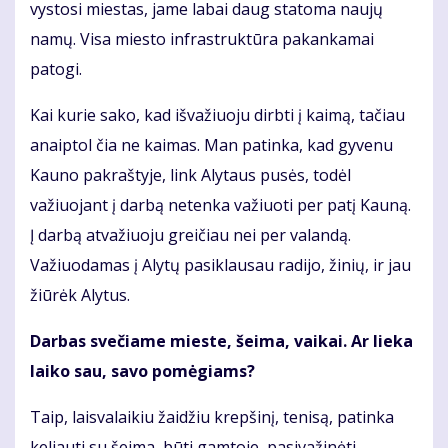
vystosi miestas, jame labai daug statoma naujų
namų. Visa miesto infrastruktūra pakankamai
patogi.
Kai kurie sako, kad išvažiuoju dirbti į kaimą, tačiau
anaiptol čia ne kaimas. Man patinka, kad gyvenu
Kauno pakraštyje, link Alytaus pusės, todėl
važiuojant į darbą netenka važiuoti per patį Kauną.
Į darbą atvažiuoju greičiau nei per valandą.
Važiuodamas į Alytų pasiklausau radijo, žinių, ir jau
žiūrėk Alytus.
Darbas svečiame mieste, šeima, vaikai. Ar lieka
laiko sau, savo pomėgiams?
Taip, laisvalaikiu žaidžiu krepšinį, tenisą, patinka
keliauti su šeima, būti gamtoje, pasivažinėti