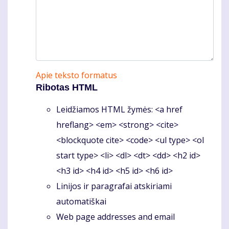
Apie teksto formatus
Ribotas HTML
Leidžiamos HTML žymės: <a href
hreflang> <em> <strong> <cite>
<blockquote cite> <code> <ul type> <ol
start type> <li> <dl> <dt> <dd> <h2 id>
<h3 id> <h4 id> <h5 id> <h6 id>
Linijos ir paragrafai atskiriami
automatiškai
Web page addresses and email