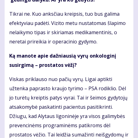
Tikrai ne. Kuo anksčiau kreipsis, tuo bus galima
efektyviau padėti. Vizito metu nustatomas šlapimo
nelaikymo tipas ir skiriamas medikamentinis, o
neretai prireikia ir operacinio gydymo.
Ką manote apie dažniausią vyrų onkologinį
susirgimą – prostatos vėžį?
Viskas priklauso nuo pačių vyrų. Ligai aptikti
užtenka paprasto kraujo tyrimo – PSA rodiklio. Dėl
jo turėtų kreiptis patys vyrai. Tai ir šeimos gydytojų
atsakomybė paskatinti pacientus pasitikrinti.
Džiugu, kad Alytaus ligoninėje yra visos galimybės
prevencinėms programinėms patikroms dėl
prostatos vėžio. Tai leidžia sumažinti neišgydomų ir