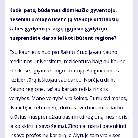
Kodėl pats, būdamas didmiesčio gyventoju,
neseniai urologo licenciją vienoje didžiausių
šalies gydymo įstaigų įgijusiu gydytoju,
nusprendėte darbo ieškoti būtent regione?
Esu kaunietis nuo pat šaknų. Studijavau Kauno
medicinos universitete, rezidentūrą baigiau Kauno
klinikose, įgijau urologo licenciją. Baiginėdamas
rezidentūrą ieškojau sau darbo. Norėjau dirbti
Kauno regione, tačiau kartais reikia rinktis
vertybes. Mano vertybė yra šeima. Turiu dvi mažas,
dvimetę ir keturmetę, dukras. Įvertindamas darbo
krūvius, nusprendžiau pasirinkti regioną, nes norisi
laiko skirti ir savo šeimai. Žinoma, norisi patenkinti
ir savo profesinę karjerą, o Alytuje tam yra visos