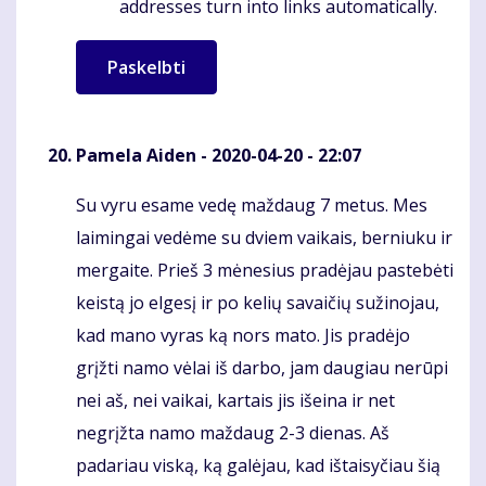
addresses turn into links automatically.
Pamela Aiden
- 2020-04-20 - 22:07
Su vyru esame vedę maždaug 7 metus. Mes
Komentaras
laimingai vedėme su dviem vaikais, berniuku ir
mergaite. Prieš 3 mėnesius pradėjau pastebėti
keistą jo elgesį ir po kelių savaičių sužinojau,
kad mano vyras ką nors mato. Jis pradėjo
grįžti namo vėlai iš darbo, jam daugiau nerūpi
nei aš, nei vaikai, kartais jis išeina ir net
negrįžta namo maždaug 2-3 dienas. Aš
padariau viską, ką galėjau, kad ištaisyčiau šią