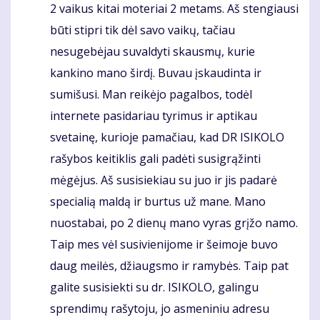
2 vaikus kitai moteriai 2 metams. Aš stengiausi
būti stipri tik dėl savo vaikų, tačiau
nesugebėjau suvaldyti skausmų, kurie
kankino mano širdį. Buvau įskaudinta ir
sumišusi. Man reikėjo pagalbos, todėl
internete pasidariau tyrimus ir aptikau
svetainę, kurioje pamačiau, kad DR ISIKOLO
rašybos keitiklis gali padėti susigrąžinti
mėgėjus. Aš susisiekiau su juo ir jis padarė
specialią maldą ir burtus už mane. Mano
nuostabai, po 2 dienų mano vyras grįžo namo.
Taip mes vėl susivienijome ir šeimoje buvo
daug meilės, džiaugsmo ir ramybės. Taip pat
galite susisiekti su dr. ISIKOLO, galingu
sprendimų rašytoju, jo asmeniniu adresu