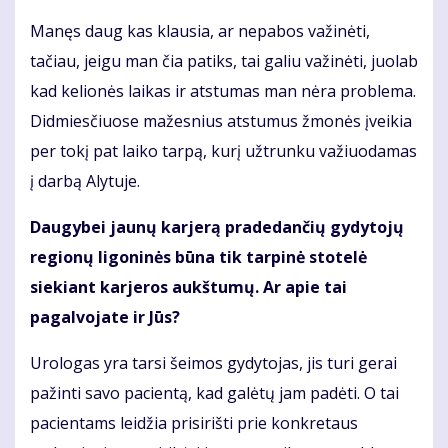
Manęs daug kas klausia, ar nepabos važinėti,
tačiau, jeigu man čia patiks, tai galiu važinėti, juolab
kad kelionės laikas ir atstumas man nėra problema.
Didmiesčiuose mažesnius atstumus žmonės įveikia
per tokį pat laiko tarpą, kurį užtrunku važiuodamas
į darbą Alytuje.
Daugybei jaunų karjerą pradedančių gydytojų
regionų ligoninės būna tik tarpinė stotelė
siekiant karjeros aukštumų. Ar apie tai
pagalvojate ir Jūs?
Urologas yra tarsi šeimos gydytojas, jis turi gerai
pažinti savo pacientą, kad galėtų jam padėti. O tai
pacientams leidžia prisirišti prie konkretaus