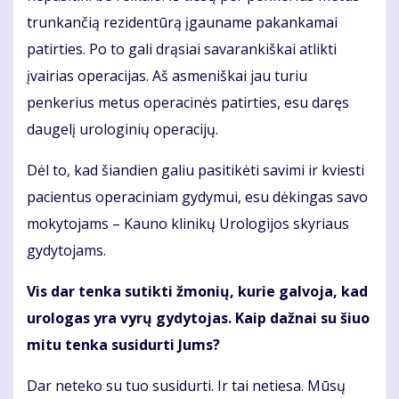
trunkančią rezidentūrą įgauname pakankamai
patirties. Po to gali drąsiai savarankiškai atlikti
įvairias operacijas. Aš asmeniškai jau turiu
penkerius metus operacinės patirties, esu daręs
daugelį urologinių operacijų.
Dėl to, kad šiandien galiu pasitikėti savimi ir kviesti
pacientus operaciniam gydymui, esu dėkingas savo
mokytojams – Kauno klinikų Urologijos skyriaus
gydytojams.
Vis dar tenka sutikti žmonių, kurie galvoja, kad
urologas yra vyrų gydytojas. Kaip dažnai su šiuo
mitu tenka susidurti Jums?
Dar neteko su tuo susidurti. Ir tai netiesa. Mūsų