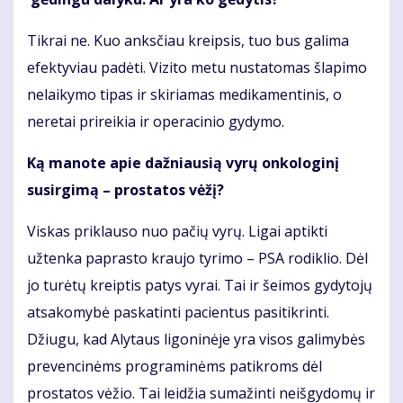
Tikrai ne. Kuo anksčiau kreipsis, tuo bus galima
efektyviau padėti. Vizito metu nustatomas šlapimo
nelaikymo tipas ir skiriamas medikamentinis, o
neretai prireikia ir operacinio gydymo.
Ką manote apie dažniausią vyrų onkologinį
susirgimą – prostatos vėžį?
Viskas priklauso nuo pačių vyrų. Ligai aptikti
užtenka paprasto kraujo tyrimo – PSA rodiklio. Dėl
jo turėtų kreiptis patys vyrai. Tai ir šeimos gydytojų
atsakomybė paskatinti pacientus pasitikrinti.
Džiugu, kad Alytaus ligoninėje yra visos galimybės
prevencinėms programinėms patikroms dėl
prostatos vėžio. Tai leidžia sumažinti neišgydomų ir