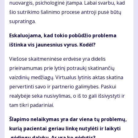
nuovargis, psichologinė įtampa. Labai svarbu, kad
šio sutrikimo šalinimo procese antroji pusė būtų
supratinga.
Eskaluojama, kad tokio pobūdžio problema
ištinka vis jaunesnius vyrus. Kodėl?
Viešose skaitmeninėse erdvėse yra didelis
prieinamumas prie lytinį potraukį skatinančių
vaizdinių medžiagų. Virtualus lytinis aktas skatina
pervertinti savo ir partnerio galimybes. Paskui
realybėje seka nusivylimas, o iš to gali išsivystyti ir
tam tikri padariniai.
Šlapimo nelaikymas yra dar viena tų problemų,
kurią pacientai geriau linkę nutylėti ir laikyti
gėdingu dalyku. Ar yra ko gėdytis?