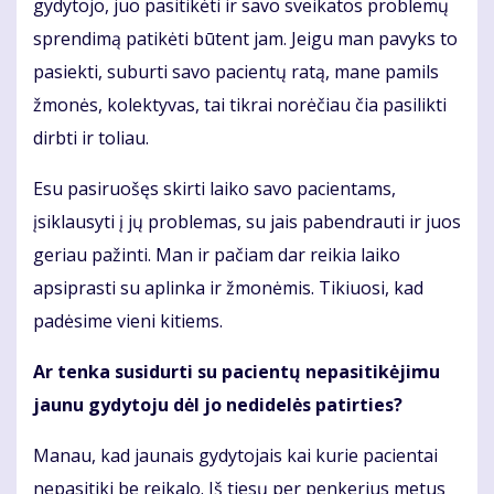
gydytojo, juo pasitikėti ir savo sveikatos problemų
sprendimą patikėti būtent jam. Jeigu man pavyks to
pasiekti, suburti savo pacientų ratą, mane pamils
žmonės, kolektyvas, tai tikrai norėčiau čia pasilikti
dirbti ir toliau.
Esu pasiruošęs skirti laiko savo pacientams,
įsiklausyti į jų problemas, su jais pabendrauti ir juos
geriau pažinti. Man ir pačiam dar reikia laiko
apsiprasti su aplinka ir žmonėmis. Tikiuosi, kad
padėsime vieni kitiems.
Ar tenka susidurti su pacientų nepasitikėjimu
jaunu gydytoju dėl jo nedidelės patirties?
Manau, kad jaunais gydytojais kai kurie pacientai
nepasitiki be reikalo. Iš tiesų per penkerius metus