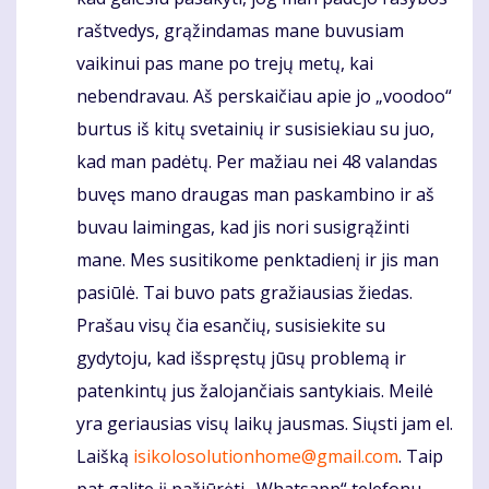
raštvedys, grąžindamas mane buvusiam
vaikinui pas mane po trejų metų, kai
nebendravau. Aš perskaičiau apie jo „voodoo“
burtus iš kitų svetainių ir susisiekiau su juo,
kad man padėtų. Per mažiau nei 48 valandas
buvęs mano draugas man paskambino ir aš
buvau laimingas, kad jis nori susigrąžinti
mane. Mes susitikome penktadienį ir jis man
pasiūlė. Tai buvo pats gražiausias žiedas.
Prašau visų čia esančių, susisiekite su
gydytoju, kad išspręstų jūsų problemą ir
patenkintų jus žalojančiais santykiais. Meilė
yra geriausias visų laikų jausmas. Siųsti jam el.
Laišką
isikolosolutionhome@gmail.com
. Taip