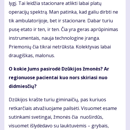
lygį. Tai leidžia stacionare atlikti labai platų
operacijų spektrą. Man patinka, kad galiu dirbti ne
tik ambulatorijoje, bet ir stacionare. Dabar turiu
pusę etato ir ten, ir ten. Čia yra geras aprūpinimas
instrumentais, nauja technologine įranga.
Priemonių čia tikrai netrūksta. Kolektyvas labai
draugiškas, malonus.
O kokie Jums pasirodė Dzūkijos žmonės? Ar
regionuose pacientai kuo nors skiriasi nuo
didmiesčių?
Dzūkijos krašte turiu giminaičių, pas kuriuos
retkarčiais atvažiuojame pailsėti. Visuomet esame
sutinkami svetingai, žmonės čia nuoširdūs,
visuomet išlydėdavo su lauktuvėmis – grybais,