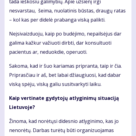
tada ieškosiu galimybių. Apie užsienį irgi
nesvarstau, šeima, nuolatinis būstas, draugų ratas
– kol kas per didelė prabanga viską palikti.
Neįsivaizduoju, kaip po budėjimo, nepailsėjus dar
galima kažkur važiuoti dirbti, dar konsultuoti
pacientus ar, neduokdie, operuoti.
Sakoma, kad ir šuo kariamas pripranta, taip ir čia.
Priprasčiau ir aš, bet labai džiaugiuosi, kad dabar
viską spėju, viską galiu susitvarkyti laiku.
Kaip vertinate gydytojų atlyginimų situaciją
Lietuvoje?
Žinoma, kad norėtųsi didesnio atlyginimo, kas jo
nenorėtų. Darbas turėtų būti organizuojamas