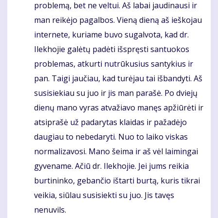
problemą, bet ne veltui. Aš labai jaudinausi ir
man reikėjo pagalbos. Vieną dieną aš ieškojau
internete, kuriame buvo sugalvota, kad dr.
Ilekhojie galėtų padėti išspręsti santuokos
problemas, atkurti nutrūkusius santykius ir
pan. Taigi jaučiau, kad turėjau tai išbandyti. Aš
susisiekiau su juo ir jis man parašė. Po dviejų
dienų mano vyras atvažiavo manęs apžiūrėti ir
atsiprašė už padarytas klaidas ir pažadėjo
daugiau to nebedaryti. Nuo to laiko viskas
normalizavosi. Mano šeima ir aš vėl laimingai
gyvename. Ačiū dr. Ilekhojie. Jei jums reikia
burtininko, gebančio ištarti burtą, kuris tikrai
veikia, siūlau susisiekti su juo. Jis tavęs
nenuvils.