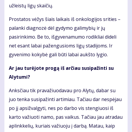
užleistų ligų skaičių.
Prostatos vėžys šiais laikais iš onkologijos srities –
palanki diagnozė dėl gydymo galimybių ir jų
pasirinkimo. Be to, išgyvenamumo rodikliai dideli
net esant labai pažengusioms ligų stadijoms. Ir
gyvenimo kokybė gali būti labai aukšto lygio.
Ar jau turėjote progą iš arčiau susipažinti su
Alytumi?
Anksčiau tik pravažiuodavau pro Alytų, dabar su
juo tenka susipažinti artimiau. Tačiau dar nespėjau
po jį apsižvalgyti, nes po darbo vis stengiuosi iš
karto važiuoti namo, pas vaikus. Tačiau jau atradau
aplinkkelių, kuriais važiuoju į darbą. Matau, kaip