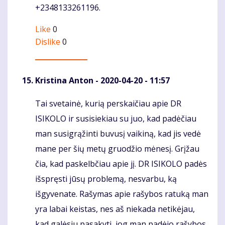
+2348133261196.
Like
0
Dislike
0
Kristina Anton
- 2020-04-20 - 11:57
Tai svetainė, kurią perskaičiau apie DR
Komentaras
ISIKOLO ir susisiekiau su juo, kad padėčiau
man susigrąžinti buvusį vaikiną, kad jis vedė
mane per šių metų gruodžio mėnesį. Grįžau
čia, kad paskelbčiau apie jį. DR ISIKOLO padės
išspręsti jūsų problemą, nesvarbu, ką
išgyvenate. Rašymas apie rašybos ratuką man
yra labai keistas, nes aš niekada netikėjau,
kad galėsiu pasakyti, jog man padėjo rašybos