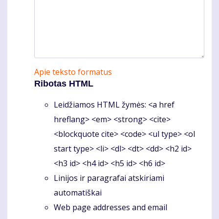
Apie teksto formatus
Ribotas HTML
Leidžiamos HTML žymės: <a href
hreflang> <em> <strong> <cite>
<blockquote cite> <code> <ul type> <ol
start type> <li> <dl> <dt> <dd> <h2 id>
<h3 id> <h4 id> <h5 id> <h6 id>
Linijos ir paragrafai atskiriami
automatiškai
Web page addresses and email