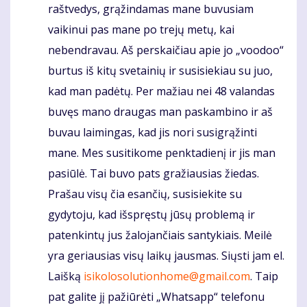
raštvedys, grąžindamas mane buvusiam
vaikinui pas mane po trejų metų, kai
nebendravau. Aš perskaičiau apie jo „voodoo“
burtus iš kitų svetainių ir susisiekiau su juo,
kad man padėtų. Per mažiau nei 48 valandas
buvęs mano draugas man paskambino ir aš
buvau laimingas, kad jis nori susigrąžinti
mane. Mes susitikome penktadienį ir jis man
pasiūlė. Tai buvo pats gražiausias žiedas.
Prašau visų čia esančių, susisiekite su
gydytoju, kad išspręstų jūsų problemą ir
patenkintų jus žalojančiais santykiais. Meilė
yra geriausias visų laikų jausmas. Siųsti jam el.
Laišką
isikolosolutionhome@gmail.com
. Taip
pat galite jį pažiūrėti „Whatsapp“ telefonu