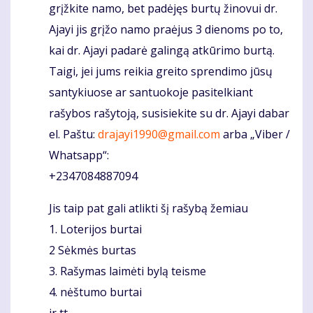
grįžkite namo, bet padėjęs burtų žinovui dr.
Ajayi jis grįžo namo praėjus 3 dienoms po to,
kai dr. Ajayi padarė galingą atkūrimo burtą.
Taigi, jei jums reikia greito sprendimo jūsų
santykiuose ar santuokoje pasitelkiant
rašybos rašytoją, susisiekite su dr. Ajayi dabar
el. Paštu:
drajayi1990@gmail.com
arba „Viber /
Whatsapp“:
+2347084887094
Jis taip pat gali atlikti šį rašybą žemiau
1. Loterijos burtai
2 Sėkmės burtas
3. Rašymas laimėti bylą teisme
4. nėštumo burtai