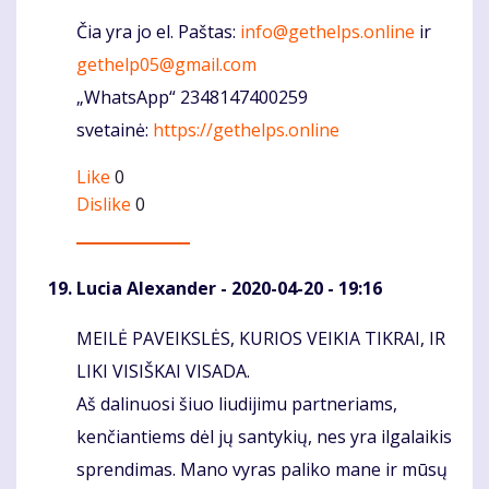
Čia yra jo el. Paštas:
info@gethelps.online
ir
gethelp05@gmail.com
„WhatsApp“ 2348147400259
svetainė:
https://gethelps.online
Like
0
Dislike
0
Lucia Alexander
- 2020-04-20 - 19:16
MEILĖ PAVEIKSLĖS, KURIOS VEIKIA TIKRAI, IR
Komentaras
LIKI VISIŠKAI VISADA.
Aš dalinuosi šiuo liudijimu partneriams,
kenčiantiems dėl jų santykių, nes yra ilgalaikis
sprendimas. Mano vyras paliko mane ir mūsų