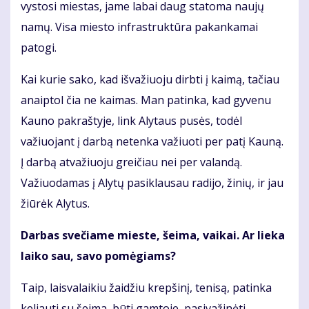
vystosi miestas, jame labai daug statoma naujų
namų. Visa miesto infrastruktūra pakankamai
patogi.
Kai kurie sako, kad išvažiuoju dirbti į kaimą, tačiau
anaiptol čia ne kaimas. Man patinka, kad gyvenu
Kauno pakraštyje, link Alytaus pusės, todėl
važiuojant į darbą netenka važiuoti per patį Kauną.
Į darbą atvažiuoju greičiau nei per valandą.
Važiuodamas į Alytų pasiklausau radijo, žinių, ir jau
žiūrėk Alytus.
Darbas svečiame mieste, šeima, vaikai. Ar lieka
laiko sau, savo pomėgiams?
Taip, laisvalaikiu žaidžiu krepšinį, tenisą, patinka
keliauti su šeima, būti gamtoje, pasivažinėti