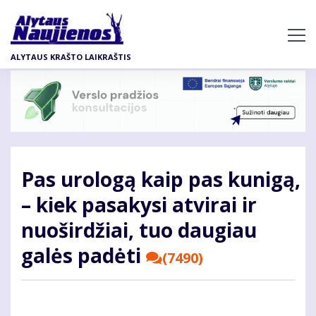
Pereiti
į
pagrindinį
ALYTAUS KRAŠTO LAIKRAŠTIS
turinį
Pas urologą kaip pas kunigą,
– kiek pasakysi atvirai ir
nuoširdžiai, tuo daugiau
galės padėti
(7490)