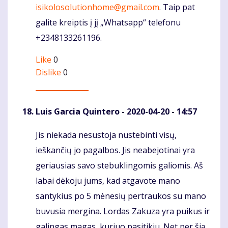
isikolosolutionhome@gmail.com
. Taip pat
galite kreiptis į jį „Whatsapp“ telefonu
+2348133261196.
Like
0
Dislike
0
Luis Garcia Quintero
- 2020-04-20 - 14:57
Jis niekada nesustoja nustebinti visų,
Komentaras
ieškančių jo pagalbos. Jis neabejotinai yra
geriausias savo stebuklingomis galiomis. Aš
labai dėkoju jums, kad atgavote mano
santykius po 5 mėnesių pertraukos su mano
buvusia mergina. Lordas Zakuza yra puikus ir
galingas magas, kuriuo pasitikiu. Net per šią