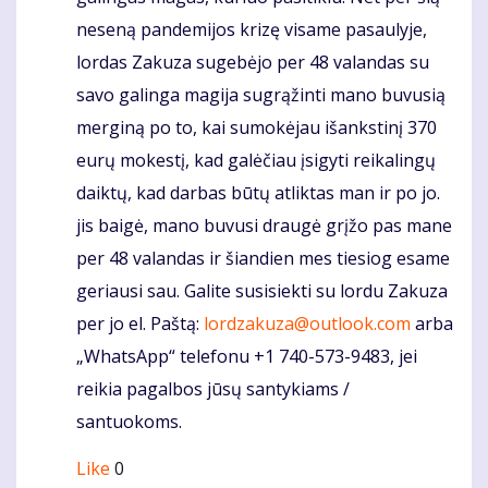
neseną pandemijos krizę visame pasaulyje,
lordas Zakuza sugebėjo per 48 valandas su
savo galinga magija sugrąžinti mano buvusią
merginą po to, kai sumokėjau išankstinį 370
eurų mokestį, kad galėčiau įsigyti reikalingų
daiktų, kad darbas būtų atliktas man ir po jo.
jis baigė, mano buvusi draugė grįžo pas mane
per 48 valandas ir šiandien mes tiesiog esame
geriausi sau. Galite susisiekti su lordu Zakuza
per jo el. Paštą:
lordzakuza@outlook.com
arba
„WhatsApp“ telefonu +1 740-573-9483, jei
reikia pagalbos jūsų santykiams /
santuokoms.
Like
0