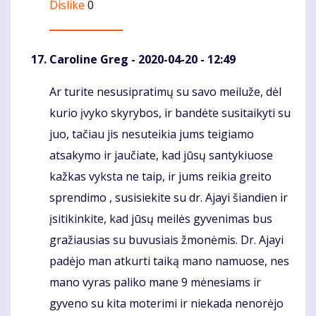
Dislike
0
Caroline Greg
- 2020-04-20 - 12:49
Ar turite nesusipratimų su savo meiluže, dėl
Komentaras
kurio įvyko skyrybos, ir bandėte susitaikyti su
juo, tačiau jis nesuteikia jums teigiamo
atsakymo ir jaučiate, kad jūsų santykiuose
kažkas vyksta ne taip, ir jums reikia greito
sprendimo , susisiekite su dr. Ajayi šiandien ir
įsitikinkite, kad jūsų meilės gyvenimas bus
gražiausias su buvusiais žmonėmis. Dr. Ajayi
padėjo man atkurti taiką mano namuose, nes
mano vyras paliko mane 9 mėnesiams ir
gyveno su kita moterimi ir niekada nenorėjo