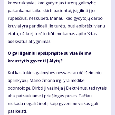
konstruktyviai, kad gydytojas turėtų galimybę
pakankamai laiko skirti pacientui, įsigilinti į jo
rūpesčius, neskubėti. Manau, kad gydytojų darbo
krūviai yra per dideli. Jie turėtų būti apibrėžti vienu
etatu, už kurį turėtų būti mokamas apibrėžtas
adekvatus atlyginimas.
O gal ilgainiui apsispręsite su visa šeima
kraustytis gyventi į Alytų?
Kol kas tokios galimybės nesvarstau dėl šeiminių
aplinkybių. Mano žmona irgi yra medikė,
odontologė. Dirbti ji važinėja į Elektrėnus, tad rytais
abu patraukiame į priešingas puses. Tačiau
niekada negali žinoti, kaip gyvenime viskas gali
pasikeisti.