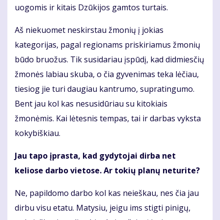
uogomis ir kitais Dzūkijos gamtos turtais.
Aš niekuomet neskirstau žmonių į jokias
kategorijas, pagal regionams priskiriamus žmonių
būdo bruožus. Tik susidariau įspūdį, kad didmiesčių
žmonės labiau skuba, o čia gyvenimas teka lėčiau,
tiesiog jie turi daugiau kantrumo, supratingumo.
Bent jau kol kas nesusidūriau su kitokiais
žmonėmis. Kai lėtesnis tempas, tai ir darbas vyksta
kokybiškiau.
Jau tapo įprasta, kad gydytojai dirba net
keliose darbo vietose. Ar tokių planų neturite?
Ne, papildomo darbo kol kas neieškau, nes čia jau
dirbu visu etatu. Matysiu, jeigu ims stigti pinigų,