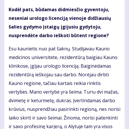
Kodėl pats, būdamas didmiesčio gyventoju,
neseniai urologo licenciją vienoje didžiausių
šalies gydymo įstaigų įgijusiu gydytoju,
nusprendėte darbo ieškoti būtent regione?
Esu kaunietis nuo pat šaknų. Studijavau Kauno
medicinos universitete, rezidentūrą baigiau Kauno
klinikose, įgijau urologo licenciją. Baiginėdamas
rezidentūrą ieškojau sau darbo. Norėjau dirbti
Kauno regione, tačiau kartais reikia rinktis
vertybes. Mano vertybė yra šeima. Turiu dvi mažas,
dvimetę ir keturmetę, dukras. Įvertindamas darbo
krūvius, nusprendžiau pasirinkti regioną, nes norisi
laiko skirti ir savo šeimai. Žinoma, norisi patenkinti
ir savo profesinę karjerą, o Alytuje tam yra visos