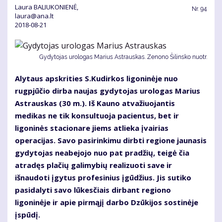
Laura BALIUKONIENĖ,
Nr.
94
laura@ana.lt
2018-08-21
Gydytojas urologas Marius Astrauskas. Zenono Šilinsko nuotr.
Alytaus apskrities S.Kudirkos ligoninėje nuo
rugpjūčio dirba naujas gydytojas urologas Marius
Astrauskas (30 m.). Iš Kauno atvažiuojantis
medikas ne tik konsultuoja pacientus, bet ir
ligoninės stacionare jiems atlieka įvairias
operacijas. Savo pasirinkimu dirbti regione jaunasis
gydytojas neabejojo nuo pat pradžių, teigė čia
atradęs plačių galimybių realizuoti save ir
išnaudoti įgytus profesinius įgūdžius. Jis sutiko
pasidalyti savo lūkesčiais dirbant regiono
ligoninėje ir apie pirmąjį darbo Dzūkijos sostinėje
įspūdį.