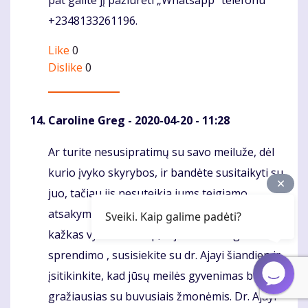
pat galite jį pažiūrėti „Whatsapp“ telefonu
+2348133261196.
Like
0
Dislike
0
Caroline Greg
- 2020-04-20 - 11:28
Ar turite nesusipratimų su savo meiluže, dėl
Komentaras
kurio įvyko skyrybos, ir bandėte susitaikyti su
juo, tačiau jis nesuteikia jums teigiamo
atsakymo ir jaučiate, kad jūsų santykiuose
Sveiki. Kaip galime padėti?
kažkas vyksta ne taip, ir jums reikia greito
sprendimo , susisiekite su dr. Ajayi šiandien ir
įsitikinkite, kad jūsų meilės gyvenimas bus
gražiausias su buvusiais žmonėmis. Dr. Ajayi