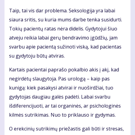
Taip, tai vis dar problema. Seksologija yra labai
siaura sritis, su kuria mums darbe tenka susidurti.
Tokių pacientų ratas nėra didelis. Gydytojui šiuo
atveju reikia labai gerų bendravimo įgūdžių, jam
svarbu apie pacientą sužinoti viską, kad pacientas
su gydytoju būtų atviras.
Kartais pacientai paprašo pokalbio akis į akį, kad
negirdėtų slaugytoja. Pas urologą – kaip pas
kunigą: kiek pasakysi atvirai ir nuoširdžiai, tuo
gydytojas daugiau galės padėti. Labai svarbu
išdiferencijuoti, ar tai organinės, ar psichologinės
kilmės sutrikimas. Nuo to priklauso ir gydymas.
O erekcinių sutrikimų priežastis gali būti ir stresas,