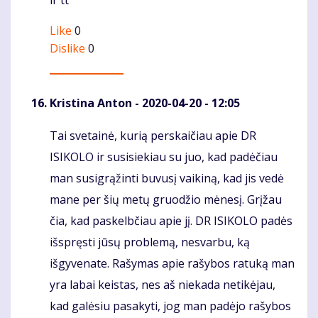
ir tt
Like
0
Dislike
0
Kristina Anton
- 2020-04-20 - 12:05
Tai svetainė, kurią perskaičiau apie DR
Komentaras
ISIKOLO ir susisiekiau su juo, kad padėčiau
man susigrąžinti buvusį vaikiną, kad jis vedė
mane per šių metų gruodžio mėnesį. Grįžau
čia, kad paskelbčiau apie jį. DR ISIKOLO padės
išspręsti jūsų problemą, nesvarbu, ką
išgyvenate. Rašymas apie rašybos ratuką man
yra labai keistas, nes aš niekada netikėjau,
kad galėsiu pasakyti, jog man padėjo rašybos