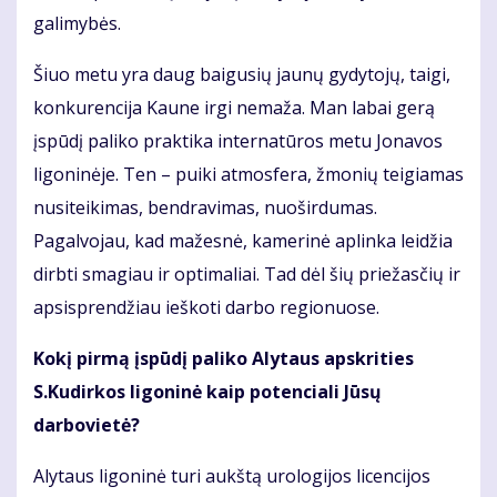
galimybės.
Šiuo metu yra daug baigusių jaunų gydytojų, taigi,
konkurencija Kaune irgi nemaža. Man labai gerą
įspūdį paliko praktika internatūros metu Jonavos
ligoninėje. Ten – puiki atmosfera, žmonių teigiamas
nusiteikimas, bendravimas, nuoširdumas.
Pagalvojau, kad mažesnė, kamerinė aplinka leidžia
dirbti smagiau ir optimaliai. Tad dėl šių priežasčių ir
apsisprendžiau ieškoti darbo regionuose.
Kokį pirmą įspūdį paliko Alytaus apskrities
S.Kudirkos ligoninė kaip potenciali Jūsų
darbovietė?
Alytaus ligoninė turi aukštą urologijos licencijos