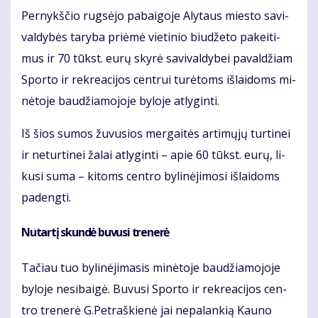
Per­nykš­čio rug­sė­jo pa­bai­go­je Aly­taus mies­to sa­vi­
val­dy­bės ta­ry­ba pri­ėmė vie­ti­nio biu­dže­to pa­kei­ti­
mus ir 70 tūkst. eu­rų sky­rė sa­vi­val­dy­bei pa­val­džiam
Spor­to ir rek­re­a­ci­jos cen­trui tu­rė­toms iš­lai­doms mi­
nė­to­je bau­džia­mo­jo­je by­lo­je at­ly­gin­ti.
Iš šios su­mos žu­vu­sios mer­gai­tės ar­ti­mų­jų tur­ti­nei
ir ne­tur­ti­nei ža­lai at­ly­gin­ti – apie 60 tūkst. eu­rų, li­
ku­si su­ma – ki­toms cen­tro by­li­nė­ji­mo­si iš­lai­doms
pa­deng­ti.
Nu­tar­tį skun­dė bu­vu­si tre­ne­rė
Ta­čiau tuo by­li­nė­ji­ma­sis mi­nė­to­je bau­džia­mo­jo­je
by­lo­je ne­si­bai­gė. Bu­vu­si Spor­to ir rek­re­a­ci­jos cen­
tro tre­ne­rė G.Pet­raš­kie­nė jai ne­pa­lan­kią Kau­no