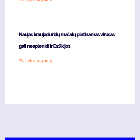
Naujas kraujasiurbių mašalų platinamas virusas
gali neaplenkti ir Dzūkijos
Skaityti daugiau