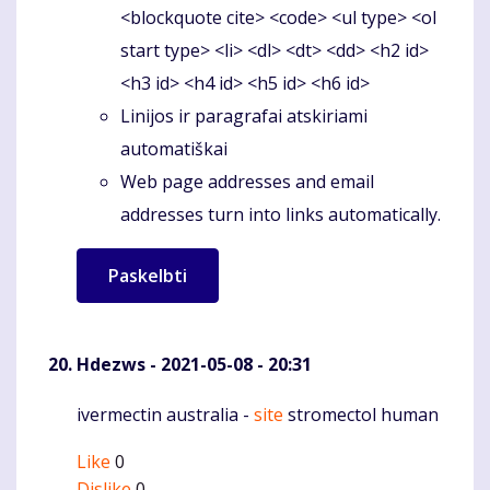
<blockquote cite> <code> <ul type> <ol
start type> <li> <dl> <dt> <dd> <h2 id>
<h3 id> <h4 id> <h5 id> <h6 id>
Linijos ir paragrafai atskiriami
automatiškai
Web page addresses and email
addresses turn into links automatically.
Hdezws
- 2021-05-08 - 20:31
ivermectin australia -
site
stromectol human
Komentaras
Like
0
Dislike
0