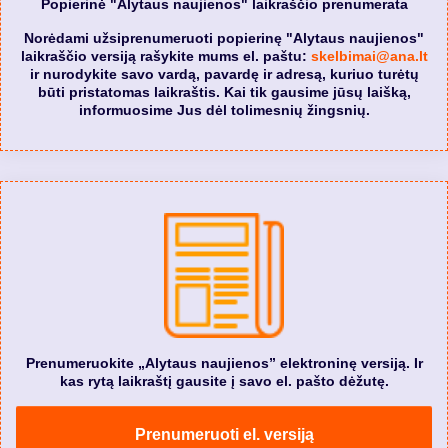
Popierinė "Alytaus naujienos" laikraščio prenumerata
Norėdami užsiprenumeruoti popierinę "Alytaus naujienos"
laikraščio versiją rašykite mums el. paštu:
skelbimai@ana.lt
ir nurodykite savo vardą, pavardę ir adresą, kuriuo turėtų
būti pristatomas laikraštis. Kai tik gausime jūsų laišką,
informuosime Jus dėl tolimesnių žingsnių.
Prenumeruokite „Alytaus naujienos” elektroninę versiją. Ir
kas rytą laikraštį gausite į savo el. pašto dėžutę.
Prenumeruoti el. versiją