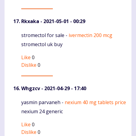
Rkxaka
- 2021-05-01 - 00:29
stromectol for sale -
ivermectin 200 mcg
Komentaras
stromectol uk buy
Like
0
Dislike
0
Whgzcv
- 2021-04-29 - 17:40
yasmin parvaneh -
nexium 40 mg tablets price
Komentaras
nexium 24 generic
Like
0
Dislike
0