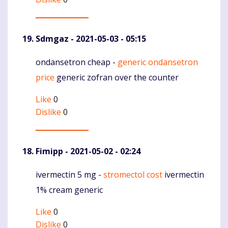
Sdmgaz
- 2021-05-03 - 05:15
ondansetron cheap -
generic ondansetron
Komentaras
price
generic zofran over the counter
Like
0
Dislike
0
Fimipp
- 2021-05-02 - 02:24
ivermectin 5 mg -
stromectol cost
ivermectin
Komentaras
1% cream generic
Like
0
Dislike
0