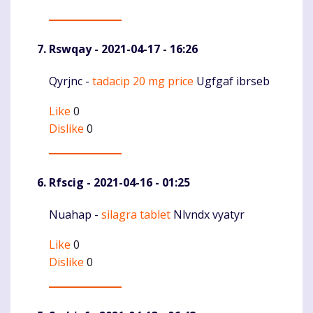
Rswqay
- 2021-04-17 - 16:26
Qyrjnc -
tadacip 20 mg price
Ugfgaf ibrseb
Komentaras
Like
0
Dislike
0
Rfscig
- 2021-04-16 - 01:25
Nuahap -
silagra tablet
Nlvndx vyatyr
Komentaras
Like
0
Dislike
0