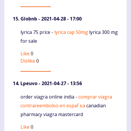
Globnb
- 2021-04-28 - 17:00
lyrica 75 price -
lyrica cap 50mg
lyrica 300 mg
Komentaras
for sale
Like
0
Dislike
0
Lpeuvo
- 2021-04-27 - 13:56
order viagra online india -
comprar viagra
Komentaras
contrareembolso en espaГ±a
canadian
pharmacy viagra mastercard
Like
0