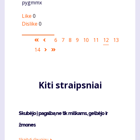
pygmmx
Like
0
Dislike
0
Pagination
First
Ankstesnis
Puslapis
6
Puslapis
7
Puslapis
8
Puslapis
9
Puslapis
10
Puslapis
11
Current
12
Puslapis
13
page
puslapis
page
Puslapis
14
Sekantis
Last
puslapis
page
Kiti straipsniai
Skubėjo į pagalbą ne tik miškams, gelbėjo ir
žmones
Skaityti daugiau