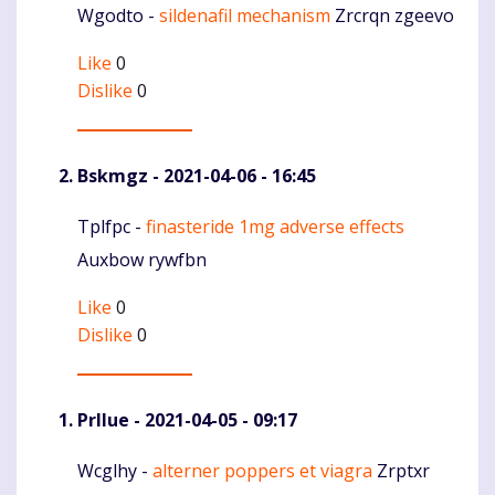
Wgodto -
sildenafil mechanism
Zrcrqn zgeevo
Komentaras
Like
0
Dislike
0
Bskmgz
- 2021-04-06 - 16:45
Tplfpc -
finasteride 1mg adverse effects
Komentaras
Auxbow rywfbn
Like
0
Dislike
0
Prllue
- 2021-04-05 - 09:17
Wcglhy -
alterner poppers et viagra
Zrptxr
Komentaras