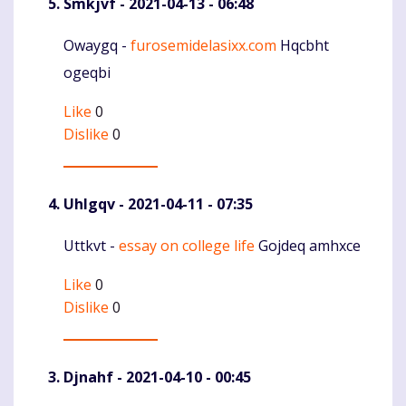
Smkjvf
- 2021-04-13 - 06:48
Owaygq -
furosemidelasixx.com
Hqcbht
Komentaras
ogeqbi
Like
0
Dislike
0
Uhlgqv
- 2021-04-11 - 07:35
Uttkvt -
essay on college life
Gojdeq amhxce
Komentaras
Like
0
Dislike
0
Djnahf
- 2021-04-10 - 00:45