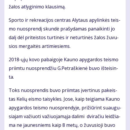
ža­los at­ly­gi­ni­mo klau­si­mą.
Spor­to ir rek­re­a­ci­jos cen­tras Aly­taus apy­lin­kės teis­
mo nuosp­ren­dį skun­dė pra­šy­da­mas pa­nai­kin­ti jo
da­lį dėl pri­teis­tos tur­ti­nės ir ne­tur­ti­nės ža­los žu­vu­
sios mer­gai­tės ar­ti­mie­siems.
2018-ųjų ko­vo pa­bai­go­je Kau­no apy­gar­dos teis­mo
pri­im­tu nuosp­ren­džiu G.Pet­raš­kie­nė bu­vo iš­tei­sin­
ta.
Toks nuosp­ren­dis bu­vo pri­im­tas įver­ti­nus pa­keis­
tas Ke­lių eis­mo tai­syk­les. Jo­se, kaip tei­gia­ma Kau­no
apy­gar­dos teis­mo nuosp­ren­dy­je, pri­žiū­rint su­au­gu­
sia­jam va­žiuo­ti va­žiuo­ja­mą­ja da­li­mi dvi­ra­čiu lei­džia­
ma ne jau­nes­niems kaip 8 me­tų, o žu­vu­sio­ji bu­vo