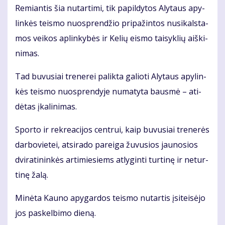
Re­mian­tis šia nu­tar­ti­mi, tik pa­pil­dy­tos Aly­taus apy­
lin­kės teis­mo nuosp­ren­džio pri­pa­žin­tos nu­si­kals­ta­
mos vei­kos ap­lin­ky­bės ir Ke­lių eis­mo tai­syk­lių aiš­ki­
ni­mas.
Tad bu­vu­siai tre­ne­rei pa­lik­ta ga­lio­ti Aly­taus apy­lin­
kės teis­mo nuosp­ren­dy­je nu­ma­ty­ta baus­mė – ati­
dė­tas įka­li­ni­mas.
Spor­to ir rek­re­a­ci­jos cen­trui, kaip bu­vu­siai tre­ne­rės
dar­bo­vie­tei, at­si­ra­do pa­rei­ga žu­vu­sios jau­no­sios
dvi­ra­ti­nin­kės ar­ti­mie­siems at­ly­gin­ti tur­ti­nę ir ne­tur­
ti­nę ža­lą.
Mi­nė­ta Kau­no apy­gar­dos teis­mo nu­tar­tis įsi­tei­sė­jo
jos pa­skel­bi­mo die­ną.