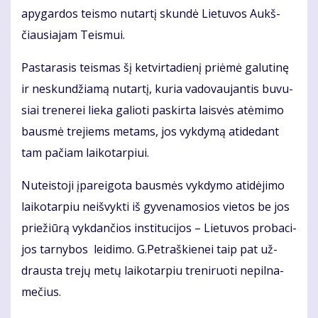
apy­gar­dos teis­mo nu­tar­tį skun­dė Lie­tu­vos Aukš­
čiau­sia­jam Teis­mui.
Pas­ta­ra­sis teis­mas šį ket­vir­ta­die­nį pri­ėmė ga­lu­ti­nę
ir ne­skun­džia­mą nu­tar­tį, ku­ria va­do­vau­jan­tis bu­vu­
siai tre­ne­rei lie­ka ga­lio­ti pa­skir­ta lais­vės at­ėmi­mo
baus­mė tre­jiems me­tams, jos vyk­dy­mą ati­de­dant
tam pa­čiam lai­ko­tar­piui.
Nu­teis­to­ji įpa­rei­go­ta baus­mės vyk­dy­mo ati­dė­ji­mo
lai­ko­tar­piu ne­iš­vyk­ti iš gy­ve­na­mo­sios vie­tos be jos
prie­žiū­rą vyk­dan­čios ins­ti­tu­ci­jos – Lie­tu­vos pro­ba­ci­
jos tar­ny­bos lei­di­mo. G.Pet­raš­kie­nei taip pat už­
draus­ta tre­jų me­tų lai­ko­tar­piu tre­ni­ruo­ti ne­pil­na­
me­čius.