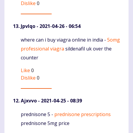
Dislike
0
Jpvlqo
- 2021-04-26 - 06:54
where can i buy viagra online in india -
5omg
Komentaras
professional viagra
sildenafil uk over the
counter
Like
0
Dislike
0
Ajxvvo
- 2021-04-25 - 08:39
prednisone 5 -
prednisone prescriptions
Komentaras
prednisone 5mg price