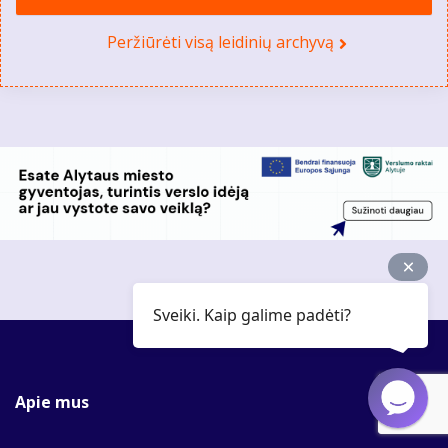
Peržiūrėti visą leidinių archyvą
Sveiki. Kaip galime padėti?
Apie mus