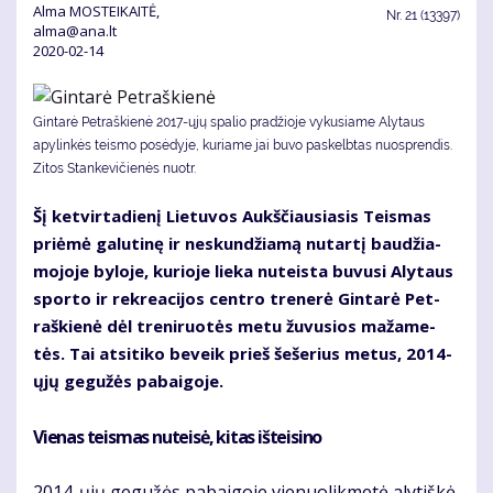
Alma MOSTEIKAITĖ,
Nr.
21 (13397)
alma@ana.lt
2020-02-14
Gintarė Petraškienė 2017-ųjų spalio pradžioje vykusiame Alytaus
apylinkės teismo posėdyje, kuriame jai buvo paskelbtas nuosprendis.
Zitos Stankevičienės nuotr.
Šį ket­vir­ta­die­nį Lie­tu­vos Aukš­čiau­sia­sis Teis­mas
pri­ėmė ga­lu­ti­nę ir ne­skun­džia­mą nu­tar­tį bau­džia­
mo­jo­je by­lo­je, ku­rio­je lie­ka nu­teis­ta bu­vu­si Aly­taus
spor­to ir rek­re­a­ci­jos cen­tro tre­ne­rė Gin­ta­rė Pet­
raš­kie­nė dėl tre­ni­ruo­tės me­tu žu­vu­sios ma­ža­me­
tės. Tai at­si­ti­ko be­veik prieš še­še­rius me­tus, 2014-
ųjų ge­gu­žės pa­bai­go­je.
Vie­nas teis­mas nu­tei­sė, ki­tas iš­tei­si­no
2014-ųjų ge­gu­žės pa­bai­go­je vie­nuo­lik­me­tė aly­tiš­kė