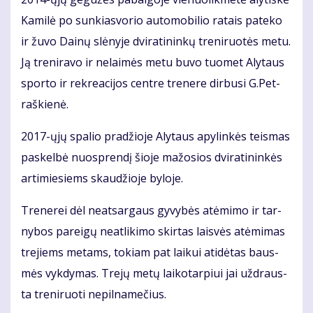
Ka­mi­lė po sun­kias­vo­rio au­to­mo­bi­lio ra­tais pa­te­ko
ir žu­vo Dai­nų slė­ny­je dvi­ra­ti­nin­kų tre­ni­ruo­tės me­tu.
Ją tre­ni­ra­vo ir ne­lai­mės me­tu bu­vo tuo­met Aly­taus
spor­to ir rek­re­a­ci­jos cen­tre tre­ne­re dir­bu­si G.Pet­
raš­kie­nė.
2017-ųjų spa­lio pra­džio­je Aly­taus apy­lin­kės teis­mas
pa­skel­bė nuosp­ren­dį šio­je ma­žo­sios dvi­ra­ti­nin­kės
ar­ti­mie­siems skau­džio­je by­lo­je.
Tre­ne­rei dėl ne­at­sar­gaus gy­vy­bės at­ėmi­mo ir tar­
ny­bos pa­rei­gų ne­at­li­ki­mo skir­tas lais­vės at­ėmi­mas
tre­jiems me­tams, to­kiam pat lai­kui ati­dė­tas baus­
mės vyk­dy­mas. Tre­jų me­tų lai­ko­tar­piui jai už­draus­
ta tre­ni­ruo­ti ne­pil­na­me­čius.