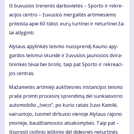
Iš bu­vu­sios tre­ne­rės dar­bo­vie­tės – Spor­to ir rek­re­
a­ci­jos cen­tro – žu­vu­sios mer­gai­tės ar­ti­mie­siems
pri­teis­ta apie 60 tūkst. eu­rų tur­ti­nei ir ne­tur­ti­nei ža­
lai at­ly­gin­ti.
Aly­taus apy­lin­kės teis­mo nuosp­ren­dį Kau­no apy­
gar­dos teis­mui skun­dė ir žu­vu­sios jau­no­sios dvi­ra­
ti­nin­kės tė­vai bei bro­lis, taip pat Spor­to ir rek­re­a­ci­
jos cen­tras.
Ma­ža­me­tės ar­ti­mie­ji aukš­tes­nės ins­tan­ci­jos teis­mo
pra­šė pri­im­ti pro­ce­si­nį spren­di­mą dėl sun­kias­vo­rio
au­to­mo­bi­lio „Ive­co“, po ku­rio ra­tais žu­vo Ka­mi­lė,
vai­ruo­to­jo, tuo­met dir­bu­sio vie­no­je Aly­taus ra­jo­no
įmo­nė­je, bau­džia­mo­sios at­sa­ko­my­bės. Taip pat –
iš­spręs­ti ci­vi­li­nio ieš­ki­nio dėl di­des­nės ne­tur­ti­nės