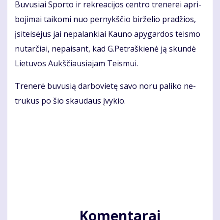
Bu­vu­siai Spor­to ir rek­re­a­ci­jos cen­tro tre­ne­rei ap­ri­
bo­ji­mai tai­ko­mi nuo per­nykš­čio bir­že­lio pra­džios,
įsi­teisėjus jai ne­pa­lan­kiai Kau­no apy­gar­dos teis­mo
nu­tar­čiai, ne­pai­sant, kad G.Pet­raš­kie­nė ją skun­dė
Lie­tu­vos Aukš­čiau­sia­jam Teis­mui.
Tre­ne­rė bu­vu­sią dar­bo­vie­tę sa­vo no­ru pa­li­ko ne­
tru­kus po šio skau­daus įvy­kio.
Komentarai