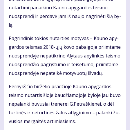
nu­tar­ti­mi pa­nai­ki­no Kau­no apy­gar­dos teis­mo
nuosp­ren­dį ir per­da­vė jam iš nau­jo nag­ri­nė­ti šią by­
lą.
Pa­grin­di­nis to­kios nu­tar­ties mo­ty­vas – Kau­no apy­
gar­dos teis­mas 2018-ųjų ko­vo pa­bai­go­je pri­im­ta­me
nuosp­ren­dy­je ne­pa­tik­ri­no Aly­taus apy­lin­kės teis­mo
nuosp­ren­džio pa­grįs­tu­mo ir tei­sė­tu­mo, pri­im­ta­me
nuosp­ren­dy­je ne­pa­tei­kė mo­ty­vuo­tų iš­va­dų.
Per­nykš­čio bir­že­lio pra­džio­je Kau­no apy­gar­dos
teis­mo nu­tar­tis šio­je bau­džia­mo­jo­je by­lo­je jau bu­vo
ne­pa­lan­ki bu­vu­siai tre­ne­rei G.Pet­raš­kie­nei, o dėl
tur­ti­nės ir ne­tur­ti­nės ža­los at­ly­gi­ni­mo – pa­lan­ki žu­
vu­sios mer­gai­tės ar­ti­mie­siems.