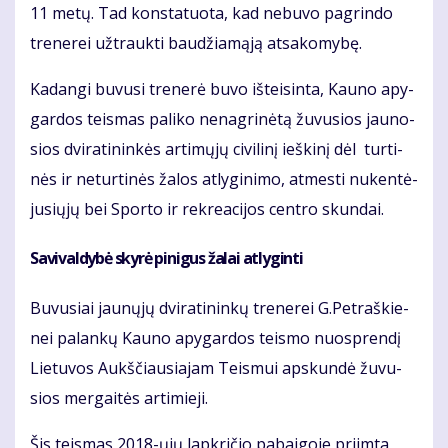
11 me­tų. Tad kon­sta­tuo­ta, kad ne­bu­vo pa­grin­do
tre­ne­rei už­trauk­ti bau­džia­mą­ją at­sa­ko­my­bę.
Ka­dan­gi bu­vu­si tre­ne­rė bu­vo iš­tei­sin­ta, Kau­no apy­
gar­dos teis­mas pa­li­ko ne­nag­ri­nė­tą žu­vu­sios jau­no­
sios dvi­ra­ti­nin­kės ar­ti­mų­jų ci­vi­li­nį ieš­ki­nį dėl tur­ti­
nės ir ne­tur­ti­nės ža­los at­ly­gi­ni­mo, at­mes­ti nu­ken­tė­
ju­sių­jų bei Spor­to ir rek­re­a­ci­jos cen­tro skun­dai.
Sa­vi­val­dy­bė sky­rė pi­ni­gus ža­lai at­ly­gin­ti
Bu­vu­siai jau­nų­jų dvi­ra­ti­nin­kų tre­ne­rei G.Pet­raš­kie­
nei pa­lan­kų Kau­no apy­gar­dos teis­mo nuosp­ren­dį
Lie­tu­vos Aukš­čiau­sia­jam Teis­mui ap­skun­dė žu­vu­
sios mer­gai­tės ar­ti­mie­ji.
Šis teis­mas 2018-ųjų lap­kri­čio pa­bai­go­je pri­im­ta