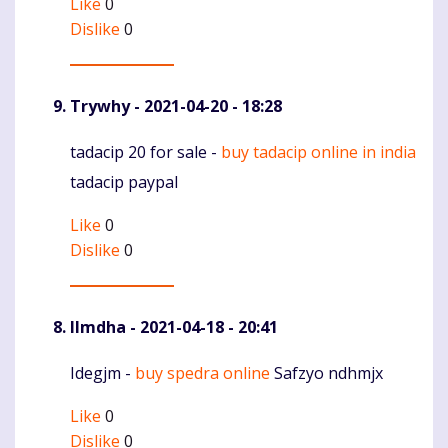
Like
0
Dislike
0
Trywhy
- 2021-04-20 - 18:28
tadacip 20 for sale -
buy tadacip online in india
Komentaras
tadacip paypal
Like
0
Dislike
0
Ilmdha
- 2021-04-18 - 20:41
Idegjm -
buy spedra online
Safzyo ndhmjx
Komentaras
Like
0
Dislike
0