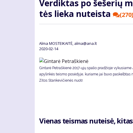
Ver­dik­tas po še­še­rių m
tės lie­ka nu­teis­ta
(270
Alma MOSTEIKAITĖ, alma@ana.lt
2020-02-14
Gintarė Petraškienė 2017-ųjų spalio pradžioje vykusiame
apylinkės teismo posėdyje, kuriame jai buvo paskelbtas 
Zitos Stankevičienės nuotr.
Vie­nas teis­mas nu­tei­sė, ki­tas 