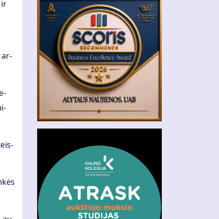
 ir
 ar­
re­
i­
teis­
n­kės