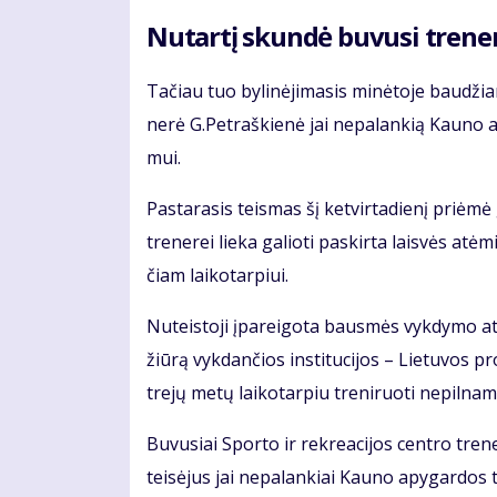
Nu­tar­tį skun­dė bu­vu­si tre­ne­
Ta­čiau tuo by­li­nė­ji­ma­sis mi­nė­to­je bau­džia­
ne­rė G.Pet­raš­kie­nė jai ne­pa­lan­kią Kau­no 
mui.
Pas­ta­ra­sis teis­mas šį ket­vir­ta­die­nį pri­ėmė 
tre­ne­rei lie­ka ga­lio­ti pa­skir­ta lais­vės 
čiam lai­ko­tar­piui.
Nu­teis­to­ji įpa­rei­go­ta baus­mės vyk­dy­mo ati­
žiū­rą vyk­dan­čios ins­ti­tu­ci­jos – Lie­tu­vos p
tre­jų me­tų lai­ko­tar­piu tre­ni­ruo­ti ne­pil­na­
Bu­vu­siai Spor­to ir rek­re­a­ci­jos cen­tro tre­n
teisėjus jai ne­pa­lan­kiai Kau­no apy­gar­dos t