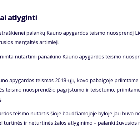
ai at­ly­gin­ti
G.Pet­raš­kie­nei pa­lan­kų Kau­no apy­gar­dos teis­mo nuosp­ren­dį Li
sios mer­gai­tės ar­ti­mie­ji.
ri­im­ta nu­tar­ti­mi pa­nai­ki­no Kau­no apy­gar­dos teis­mo nuosp­r
Kau­no apy­gar­dos teis­mas 2018-ųjų ko­vo pa­bai­go­je pri­im­ta­me
kės teis­mo nuosp­ren­džio pa­grįs­tu­mo ir tei­sė­tu­mo, pri­im­ta­m
ų.
r­dos teis­mo nu­tar­tis šio­je bau­džia­mo­jo­je by­lo­je jau bu­vo n
l tur­ti­nės ir ne­tur­ti­nės ža­los at­ly­gi­ni­mo – pa­lan­ki žu­vu­sios