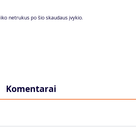
­li­ko ne­tru­kus po šio skau­daus įvy­kio.
Komentarai