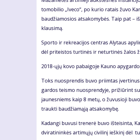
Ma­ža­me­tės ar­ti­mie­ji aukš­tes­nės ins­tan­ci­
to­mo­bi­lio „Ive­co“, po ku­rio ra­tais žu­vo Ka­m
bau­džia­mo­sios at­sa­ko­my­bės. Taip pat – iš­sprę
klau­si­mą.
Spor­to ir rek­re­a­ci­jos cen­tras Aly­taus apy­
dėl pri­teis­tos tur­ti­nės ir ne­tur­ti­nės ža­los
2018-ųjų ko­vo pa­bai­go­je Kau­no apy­gar­dos 
Toks nuosp­ren­dis bu­vo pri­im­tas įver­ti­nus 
gar­dos teis­mo nuosp­ren­dy­je, pri­žiū­rint su­a
jau­nes­niems kaip 8 me­tų, o žu­vu­sio­ji bu­v
trauk­ti bau­džia­mą­ją at­sa­ko­my­bę.
Ka­dan­gi bu­vu­si tre­ne­rė bu­vo iš­tei­sin­ta, 
dvi­ra­ti­nin­kės ar­ti­mų­jų ci­vi­li­nį ieš­ki­nį dėl