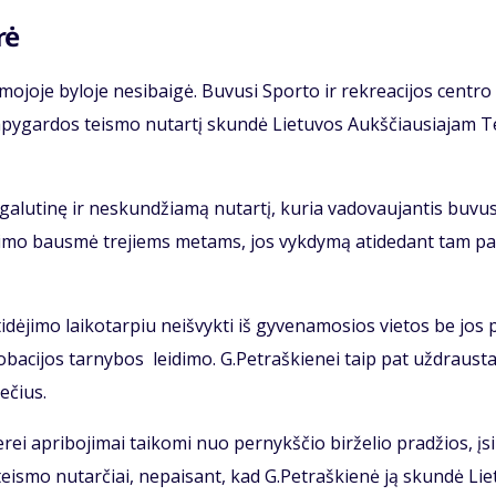
rė
mo­jo­je by­lo­je ne­si­bai­gė. Bu­vu­si Spor­to ir rek­re­a­ci­jos cen­tro
apy­gar­dos teis­mo nu­tar­tį skun­dė Lie­tu­vos Aukš­čiau­sia­jam T
ga­lu­ti­nę ir ne­skun­džia­mą nu­tar­tį, ku­ria va­do­vau­jan­tis bu­vu­
at­ėmi­mo baus­mė tre­jiems me­tams, jos vyk­dy­mą ati­de­dant tam pa
dė­ji­mo lai­ko­tar­piu ne­iš­vyk­ti iš gy­ve­na­mo­sios vie­tos be jos 
ro­ba­ci­jos tar­ny­bos lei­di­mo. G.Pet­raš­kie­nei taip pat už­draus­t
me­čius.
e­rei ap­ri­bo­ji­mai tai­ko­mi nuo per­nykš­čio bir­že­lio pra­džios, įsi
eis­mo nu­tar­čiai, ne­pai­sant, kad G.Pet­raš­kie­nė ją skun­dė Lie­