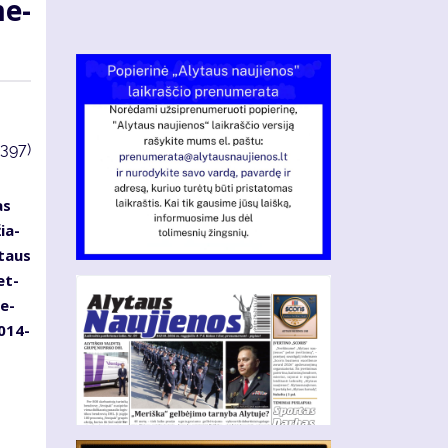
me­
3397)
as
žia­
y­taus
et­
me­
2014-