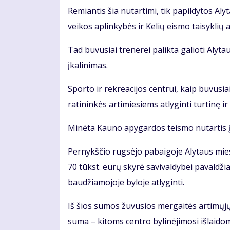
Re­mian­tis šia nu­tar­ti­mi, tik pa­pil­dy­tos Al
vei­kos ap­lin­ky­bės ir Ke­lių eis­mo tai­syk­lių a
Tad bu­vu­siai tre­ne­rei pa­lik­ta ga­lio­ti Aly
įka­li­ni­mas.
Spor­to ir rek­re­a­ci­jos cen­trui, kaip bu­vu­sia
ra­ti­nin­kės ar­ti­mie­siems at­ly­gin­ti tur­ti­nę ir
Mi­nė­ta Kau­no apy­gar­dos teis­mo nu­tar­tis įs
Per­nykš­čio rug­sė­jo pa­bai­go­je Aly­taus mies­
70 tūkst. eu­rų sky­rė sa­vi­val­dy­bei pa­val­dži
bau­džia­mo­jo­je by­lo­je at­ly­gin­ti.
Iš šios su­mos žu­vu­sios mer­gai­tės ar­ti­mų­jų tu
su­ma – ki­toms cen­tro by­li­nė­ji­mo­si iš­lai­d