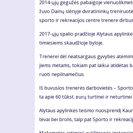
2014-ųjų ge­gu­žės pa­bai­go­je vie­nuo­lik­me­tė 
žu­vo Dai­nų slė­ny­je dvi­ra­ti­nin­kų tre­ni­ruo
spor­to ir rek­re­a­ci­jos cen­tre tre­ne­re dir­bu­
2017-ųjų spa­lio pra­džio­je Aly­taus apy­lin­kė
ti­mie­siems skau­džio­je by­lo­je.
Tre­ne­rei dėl ne­at­sar­gaus gy­vy­bės at­ėmi­mo
jiems me­tams, to­kiam pat lai­kui ati­dė­tas ba
ruo­ti ne­pil­na­me­čius.
Iš bu­vu­sios tre­ne­rės dar­bo­vie­tės – Spor­to 
ta apie 60 tūkst. eu­rų tur­ti­nei ir ne­tur­ti­nei ža
Aly­taus apy­lin­kės teis­mo nuosp­ren­dį Kau­no
tė­vai bei bro­lis, taip pat Spor­to ir rek­re­a­ci