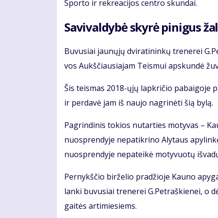
Spor­to ir rek­re­a­ci­jos cen­tro skun­dai.
Sa­vi­val­dy­bė sky­rė pi­ni­gus ža­l
Bu­vu­siai jau­nų­jų dvi­ra­ti­nin­kų tre­ne­rei 
vos Aukš­čiau­sia­jam Teis­mui ap­skun­dė žu­vu­
Šis teis­mas 2018-ųjų lap­kri­čio pa­bai­go­je p
ir per­da­vė jam iš nau­jo nag­ri­nė­ti šią by­lą.
Pa­grin­di­nis to­kios nu­tar­ties mo­ty­vas – 
nuosp­ren­dy­je ne­pa­tik­ri­no Aly­taus apy­lin­
nuosp­ren­dy­je ne­pa­tei­kė mo­ty­vuo­tų iš­va­d
Per­nykš­čio bir­že­lio pra­džio­je Kau­no apy­ga
lan­ki bu­vu­siai tre­ne­rei G.Pet­raš­kie­nei, o dė
gai­tės ar­ti­mie­siems.