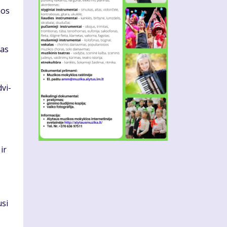
­mos
tas
dvi­
 ir
­si