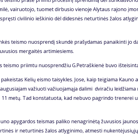
jos teis­mo pra­šė pri­im­ti pro­ce­si­nį spren­di­mą dėl sun­kias­vo­ri
i­lė, vai­ruo­to­jo, tuo­met dir­bu­sio vie­no­je Aly­taus ra­jo­no įmo­
s­ti ci­vi­li­nio ieš­ki­nio dėl di­des­nės ne­tur­ti­nės ža­los at­ly­gi­
lin­kės teis­mo nuosp­ren­dį skun­dė pra­šy­da­mas pa­nai­kin­ti jo da­
 žu­vu­sios mer­gai­tės ar­ti­mie­siems.
teis­mo pri­im­tu nuosp­ren­džiu G.Pet­raš­kie­nė bu­vo iš­tei­sin­t
pa­keis­tas Ke­lių eis­mo tai­syk­les. Jo­se, kaip tei­gia­ma Kau­no 
u­gu­sia­jam va­žiuo­ti va­žiuo­ja­mą­ja da­li­mi dvi­ra­čiu lei­džia­ma
o 11 me­tų. Tad kon­sta­tuo­ta, kad ne­bu­vo pa­grin­do tre­ne­rei u
Kau­no apy­gar­dos teis­mas pa­li­ko ne­nag­ri­nė­tą žu­vu­sios jau­no­
 tur­ti­nės ir ne­tur­ti­nės ža­los at­ly­gi­ni­mo, at­mes­ti nu­ken­tė­ju­sių­j