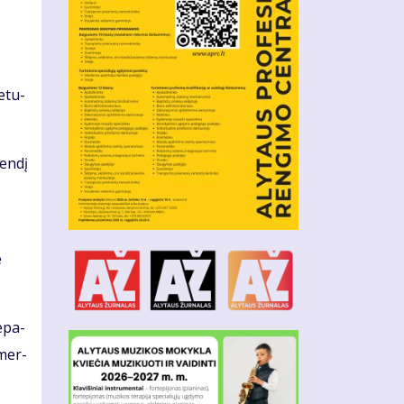
e­tu­
en­dį
e
e­pa­
 mer­