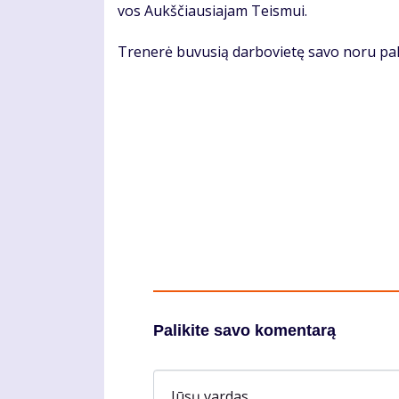
vos Aukš­čiau­sia­jam Teis­mui.
Tre­ne­rė bu­vu­sią dar­bo­vie­tę sa­vo no­ru pa
Palikite savo komentarą
Jūsų vardas