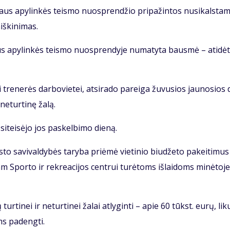
y­taus apy­lin­kės teis­mo nuosp­ren­džio pri­pa­žin­tos nu­si­kals­ta
iš­ki­ni­mas.
­taus apy­lin­kės teis­mo nuosp­ren­dy­je nu­ma­ty­ta baus­mė – ati­dė­
i tre­ne­rės dar­bo­vie­tei, at­si­ra­do pa­rei­ga žu­vu­sios jau­no­sios 
 ne­tur­ti­nę ža­lą.
i­tei­sė­jo jos pa­skel­bi­mo die­ną.
to sa­vi­val­dy­bės ta­ry­ba pri­ėmė vie­ti­nio biu­dže­to pa­kei­ti­mus
am Spor­to ir rek­re­a­ci­jos cen­trui tu­rė­toms iš­lai­doms mi­nė­to­je
r­ti­nei ir ne­tur­ti­nei ža­lai at­ly­gin­ti – apie 60 tūkst. eu­rų, li­ku
oms pa­deng­ti.