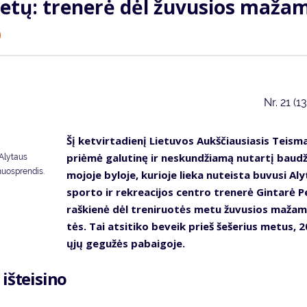
e­tų: tre­ne­rė dėl žu­vu­sios ma­ža­
)
Nr.
21 (1
Šį ket­vir­ta­die­nį Lie­tu­vos Aukš­čiau­sia­sis Teis­m
pri­ėmė ga­lu­ti­nę ir ne­skun­džia­mą nu­tar­tį bau­d
 Alytaus
nuosprendis.
mo­jo­je by­lo­je, ku­rio­je lie­ka nu­teis­ta bu­vu­si Al
spor­to ir rek­re­a­ci­jos cen­tro tre­ne­rė Gin­ta­rė P
raš­kie­nė dėl tre­ni­ruo­tės me­tu žu­vu­sios ma­ža­
tės. Tai at­si­ti­ko be­veik prieš še­še­rius me­tus, 
ųjų ge­gu­žės pa­bai­go­je.
iš­tei­si­no