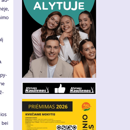
o au­
nė­je,
ni­mo
lį
a.
apy­
 ne
ž­
sios
ų bei