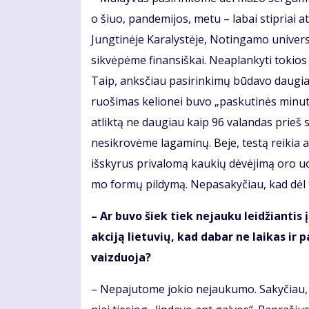
o šiuo, pan­de­mi­jos, me­tu – la­bai stip­riai at
Jung­ti­nė­je Ka­ra­lys­tė­je, No­tin­ga­mo uni­ver­s
si­kvė­pė­me fi­nan­siš­kai. Ne­ap­lan­ky­ti to­ki
Taip, anks­čiau pa­si­rin­ki­mų bū­da­vo dau­giau,
ruo­ši­mas ke­lio­nei bu­vo „pas­ku­ti­nės mi­nu­t
at­lik­tą ne dau­giau kaip 96 va­lan­das prieš s
ne­si­kro­vė­me la­ga­mi­nų. Be­je, tes­tą rei­kia a
iš­sky­rus pri­va­lo­mą kau­kių dė­vė­ji­mą oro uo
mo for­mų pil­dy­mą. Ne­pa­sa­ky­čiau, kad dėl 
– Ar bu­vo šiek tiek ne­jau­ku lei­džian­tis į 
ak­ci­ją lie­tu­vių, kad da­bar ne lai­kas ir
vaiz­duo­ja?
– Ne­pa­ju­to­me jo­kio ne­jau­ku­mo. Sa­ky­čiau,