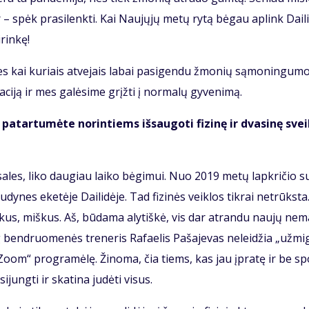
– spėk pra­si­lenk­ti. Kai Nau­jų­jų me­tų ry­tą bė­gau ap­link Dai­l
­rin­kę!
 nes kai ku­riais at­ve­jais la­bai pa­si­gen­du žmo­nių są­mo­nin­gu­m
­a­ci­ją ir mes ga­lė­si­me grįž­ti į nor­ma­lų gy­ve­ni­mą.
pa­tar­tu­mė­te no­rin­tiems iš­sau­go­ti fi­zi­nę ir dva­si­nę svei
 sa­les, li­ko dau­giau lai­ko bė­gi­mui. Nuo 2019 me­tų lap­kri­čio s
dy­nes eke­tė­je Dai­li­dė­je. Tad fi­zi­nės veik­los tik­rai ne­trūks­ta
kus, miš­kus. Aš, bū­da­ma aly­tiš­kė, vis dar at­ran­du nau­jų ne­m
g ben­druo­me­nės tre­ne­ris Ra­fa­e­lis Pa­ša­je­vas ne­lei­džia „už­mig­
o­om“ pro­gra­mė­lę. Ži­no­ma, čia tiems, kas jau įpra­tę ir be spo
­jung­ti ir ska­ti­na ju­dė­ti vi­sus.