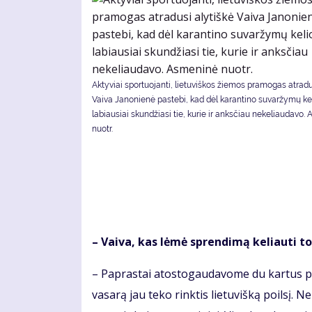
Aktyviai sportuojanti, lietuviškos žiemos pramogas atradu
Vaiva Janonienė pastebi, kad dėl karantino suvaržymų k
labiausiai skundžiasi tie, kurie ir anksčiau nekeliaudavo.
nuotr.
– Vai­va, kas lė­mė spren­di­mą ke­liau­ti to­k
– Pa­pras­tai atos­to­gau­da­vo­me du kar­tus pe
va­sa­rą jau te­ko rink­tis lie­tu­viš­ką po­il­sį. 