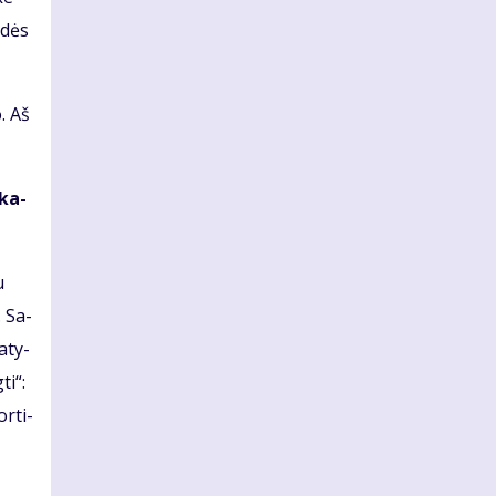
i­dės
o. Aš
­ka­
u
. Sa­
a­ty­
ti“:
r­ti­