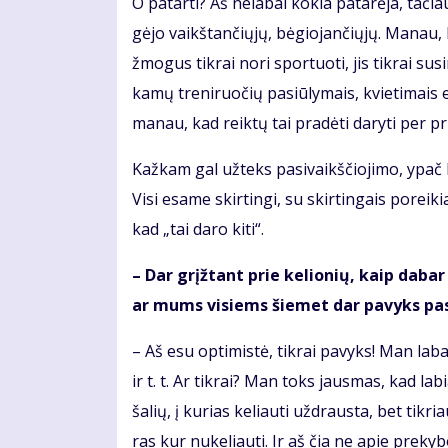
O pa­tar­ti? Aš ne­la­bai ko­kia pa­ta­rė­ja, ta­či
gė­jo vaikš­tan­čių­jų, bė­gio­jan­čių­jų. Ma­nau,
žmo­gus tik­rai no­ri spor­tuo­ti, jis tik­rai su­s
ka­mų tre­ni­ruo­čių pa­siū­ly­mais, kvie­ti­mais e
ma­nau, kad reik­tų tai pra­dė­ti da­ry­ti per pri
Kaž­kam gal už­teks pa­si­vaikš­čio­ji­mo, ypač 
Vi­si esa­me skir­tin­gi, su skir­tin­gais po­rei­ki
kad „tai da­ro ki­ti“.
– Dar grįž­tant prie ke­lio­nių, kaip da­bar s
ar mums vi­siems šie­met dar pa­vyks pa­si­da
– Aš esu op­ti­mis­tė, tik­rai pa­vyks! Man la­bai 
ir t. t. Ar tik­rai? Man toks jaus­mas, kad la­bi
ša­lių, į ku­rias ke­liau­ti už­draus­ta, bet tik­ri
ras kur nu­ke­liau­ti. Ir aš čia ne apie pre­ky­b