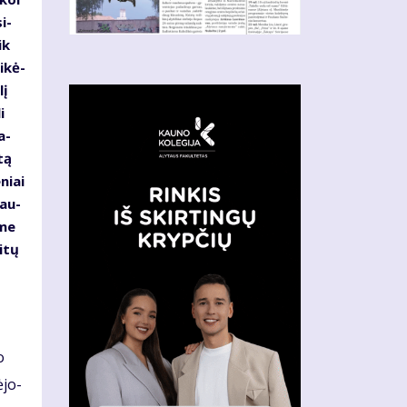
i­
ik
i­kė­
lį
i
a­
­tą
­niai
sau­
­me
i­tų
o
­jo­