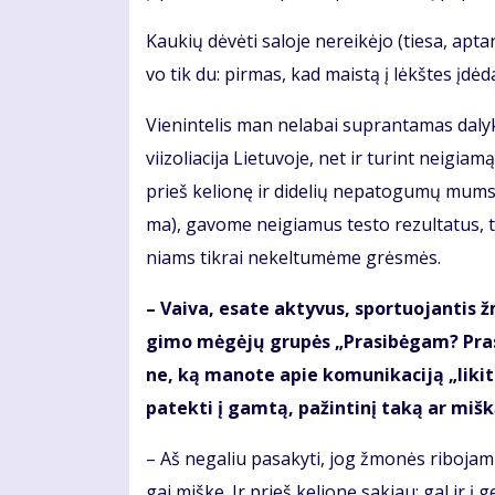
Kau­kių dė­vė­ti sa­lo­je ne­rei­kė­jo (tie­sa, ap­t
vo tik du: pir­mas, kad mais­tą į lėkš­tes įdė­da
Vie­nin­te­lis man ne­la­bai su­pran­ta­mas da­l
vi­i­zo­lia­ci­ja Lie­tu­vo­je, net ir tu­rint ne­igi
prieš ke­lio­nę ir di­de­lių ne­pa­to­gu­mų mums ne­
ma), ga­vo­me ne­igia­mus tes­to re­zul­ta­tus, t
niams tik­rai ne­kel­tu­mė­me grės­mės.
– Vai­va, esa­te ak­ty­vus, spor­tuo­jan­tis ž
gi­mo mė­gė­jų gru­pės „Pra­si­bė­gam? Pra­si
ne, ką ma­no­te apie ko­mu­ni­ka­ci­ją „li­k
pa­tek­ti į gam­tą, pa­žin­ti­nį ta­ką ar miš­ką
– Aš ne­ga­liu pa­sa­ky­ti, jog žmo­nės ri­bo­ja­
gai miš­ke. Ir prieš ke­lio­nę sa­kiau: gal ir į