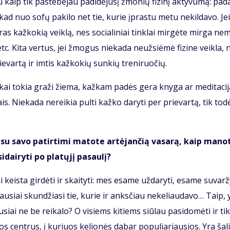
au kaip tik pa­ste­bė­jau pa­di­dė­ju­sį žmo­nių fi­zi­nį ak­ty­vu­mą: pa­
 kad nuo so­fų pa­ki­lo net tie, ku­rie įpras­tu me­tu ne­kil­da­vo. Jei
i­ras kaž­ko­kią veik­lą, nes so­cia­li­niai tin­klai mir­gė­te mir­ga ne­
tc. Ki­ta ver­tus, jei žmo­gus nie­ka­da ne­už­si­ė­mė fi­zi­ne veik­la, 
e­var­tą ir im­tis kaž­ko­kių sun­kių tre­ni­ruo­čių.
kai to­kia gra­ži žie­ma, kaž­kam pa­dės ge­ra kny­ga ar me­di­ta­ci­j
ais. Nie­ka­da ne­rei­kia pul­ti kaž­ko da­ry­ti per prie­var­tą, tik to­dė
u sa­vo pa­tir­ti­mi ma­to­te ar­tė­jan­čią va­sa­rą, kaip ma­no­
i­ry­ti po pla­tų­jį pa­sau­lį?
keis­ta gir­dė­ti ir skai­ty­ti: mes esa­me už­da­ry­ti, esa­me su­var­žy
au­siai skun­džia­si tie, ku­rie ir anks­čiau ne­ke­liau­da­vo… Taip, 
au­siai ne be rei­ka­lo? O vi­siems ki­tiems siū­lau pa­si­do­mė­ti ir tik
os cen­trus, į ku­riuos ke­lio­nės da­bar po­pu­lia­riau­sios. Yra ša­l