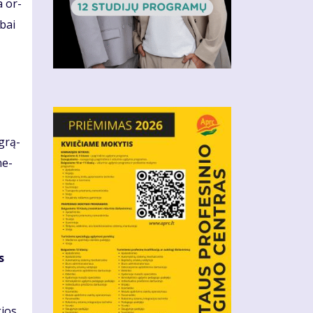
ra or­
­bai
 grą­
ne­
ų
s
gios,