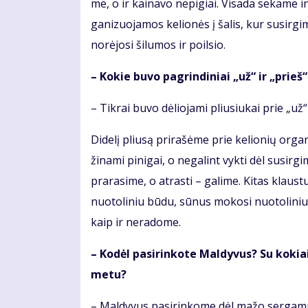
me, o ir kai­na­vo ne­pi­giai. Vi­sa­da se­ka­me in
ga­ni­zuo­ja­mos ke­lio­nės į ša­lis, kur su­sir­
no­rė­jo­si ši­lu­mos ir po­il­sio.
– Ko­kie bu­vo pa­grin­di­niai „už“ ir „prieš
– Tik­rai bu­vo dė­lio­ja­mi pliu­siu­kai prie „už“
Di­de­lį pliu­są pri­ra­šė­me prie ke­lio­nių or­ga­
ži­na­mi pi­ni­gai, o ne­ga­lint vyk­ti dėl su­sir­
pra­ra­si­me, o at­ras­ti – ga­li­me. Ki­tas kla
nuo­to­li­niu bū­du, sū­nus mo­ko­si nuo­to­li­
kaip ir ne­ra­do­me.
– Ko­dėl pa­si­rin­ko­te Mal­dy­vus? Su ko­kiais
me­tu?
– Mal­dy­vus pa­si­rin­ko­me dėl ma­žo ser­ga­m