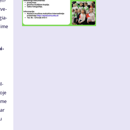
ten­
­ve­
igia­
si­me
ai­
l­
o­je
o­me
dar
u