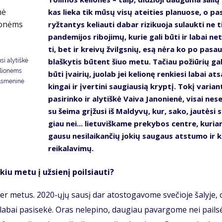
kas lie­ka tik mū­sų vi­sų at­ei­ties pla­nuo­se, o pa­s
ryž­tan­tys ke­liau­ti da­bar ri­zi­kuo­ja su­lauk­ti ne t
pan­de­mi­jos ri­bo­ji­mų, ku­rie ga­li bū­ti ir la­bai ne­t
ti, bet ir krei­vų žvilgs­nių, esą nė­ra ko po pa­sau­
blaš­ky­tis bū­tent šiuo me­tu. Ta­čiau po­žiū­rių ga­l
si alytiškė
elionėms
bū­ti įvai­rių, juo­lab jei ke­lio­nę ren­kie­si la­bai at­s
 Asmeninė
kin­gai ir įver­ti­ni sau­giau­sią kryp­tį. To­kį va­rian
pa­si­rin­ko ir aly­tiš­kė Vai­va Ja­no­nie­nė, vi­sai ne­se
su šei­ma grį­žu­si iš Mal­dy­vų, kur, sa­ko, jau­tė­si 
giau nei... lie­tu­viš­ka­me pre­ky­bos cen­tre, ku­ria
gau­su ne­si­lai­kan­čių jo­kių sau­gaus at­stu­mo ir k
rei­ka­la­vi­mų.
iu me­tu į už­sie­nį po­il­siau­ti?
r me­tus. 2020-ųjų sau­sį dar atos­to­ga­vo­me sve­čio­je ša­ly­je, 
Ne­la­bai pa­si­se­kė. Oras ne­le­pi­no, dau­giau pa­var­go­me nei pail­sė