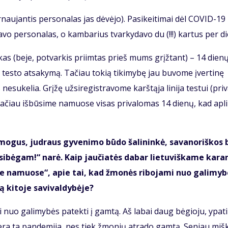
ar­nau­jan­tis per­so­na­las jas dė­vė­jo). Pa­si­kei­ti­mai dėl CO­VID-1
­vo per­so­na­las, o kam­ba­rius tvar­ky­da­vo du (!!!) kar­tus per di
y­kas (be­je, po­tvar­kis pri­im­tas prieš mums grįž­tant) – 14 die­n
a­mą tes­to at­sa­ky­mą. Ta­čiau to­kią ti­ki­my­bę jau bu­vo­me įver­ti­nę
su­ke­lia. Grį­žę už­si­re­gist­ra­vo­me karš­tą­ja li­ni­ja tes­tui (pri­v
a­čiau iš­bū­si­me na­muo­se vi­sas pri­va­lo­mas 14 die­nų, kad ap­li
mo­gus, jud­raus gy­ve­ni­mo bū­do ša­li­nin­kė, sa­va­no­riš­kos 
­bė­gam!“ na­rė. Kaip jau­čia­tės da­bar lie­tu­viš­ka­me ka­ran
i­te na­muo­se“, apie tai, kad žmo­nės ri­bo­ja­mi nuo ga­li­my­
 ki­to­je sa­vi­val­dy­bė­je?
mi nuo ga­li­my­bės pa­tek­ti į gam­tą. Aš la­bai daug bė­gio­ju, ypa­t
 ge­ra ta pan­de­mi­ja, nes tiek žmo­nių at­ra­do gam­tą. Se­niau miš­