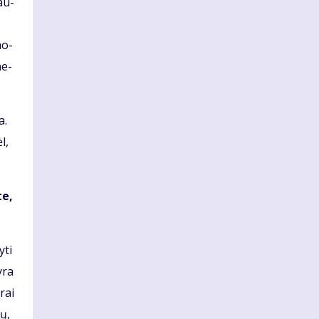
dau­
mo­
ne­
a.
l,
te,
­ti
yra
­rai
ių,