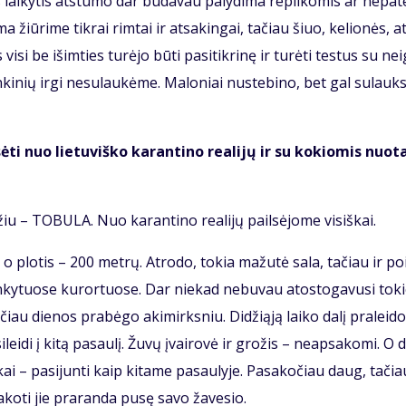
 lai­ky­tis at­stu­mo dar bū­da­vau pa­ly­di­ma re­pli­ko­mis ar ne­pa­
a žiū­ri­me tik­rai rim­tai ir at­sa­kin­gai, ta­čiau šiuo, ke­lio­nės, at
­si be iš­im­ties tu­rė­jo bū­ti pa­si­tik­ri­nę ir tu­rė­ti tes­tus su ne­
in­ki­nių ir­gi ne­su­lau­kė­me. Ma­lo­niai nu­ste­bi­no, bet gal su­lauk­
sė­ti nuo lie­tu­viš­ko ka­ran­ti­no re­a­li­jų ir su ko­kio­mis nuo­t
žiu – TO­BU­LA. Nuo ka­ran­ti­no re­a­li­jų pail­sė­jo­me vi­siš­kai.
, o plo­tis – 200 met­rų. At­ro­do, to­kia ma­žu­tė sa­la, ta­čiau ir po­i
ky­tuo­se ku­ror­tuo­se. Dar nie­kad ne­bu­vau atos­to­ga­vu­si to­ki
­čiau die­nos pra­bė­go aki­mirks­niu. Di­dži­ą­ją lai­ko da­lį pra­lei­d
­lei­di į ki­tą pa­sau­lį. Žu­vų įvai­ro­vė ir gro­žis – ne­ap­sa­ko­mi. O 
kai – pa­si­jun­ti kaip ki­ta­me pa­sau­ly­je. Pa­sa­ko­čiau daug, ta­čia
a­ko­ti jie pra­ran­da pu­sę sa­vo ža­ve­sio.