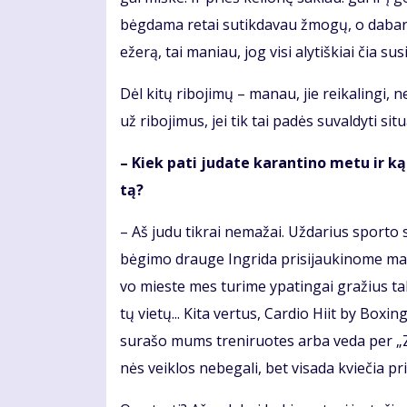
bėg­da­ma re­tai su­tik­da­vau žmo­gų, o da­bar 
eže­rą, tai ma­niau, jog vi­si aly­tiš­kiai čia susi
Dėl ki­tų ri­bo­ji­mų – ma­nau, jie rei­ka­lin­gi,
už ri­bo­ji­mus, jei tik tai pa­dės su­val­dy­ti si­tu
– Kiek pa­ti ju­da­te ka­ran­ti­no me­tu ir ką 
tą?
– Aš ju­du tik­rai ne­ma­žai. Už­da­rius spor­to
bė­gi­mo drau­ge In­gri­da pri­si­jau­ki­no­me mau­
vo mies­te mes tu­ri­me ypa­tin­gai gra­žius ta­
tų vie­tų... Ki­ta ver­tus, Car­dio Hi­it by Bo­xin
su­ra­šo mums tre­ni­ruo­tes ar­ba ve­da per „Z
nės veik­los ne­be­ga­li, bet vi­sa­da kvie­čia pri­si