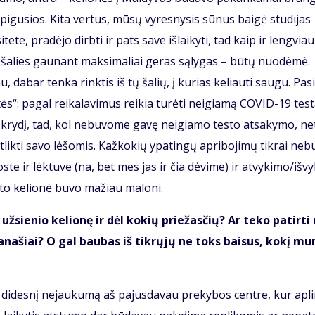
­pi­gu­sios. Ki­ta ver­tus, mū­sų vy­res­ny­sis sū­nus bai­gė stu­di­jas
i­te­te, pra­dė­jo dirb­ti ir pats sa­ve iš­lai­ky­ti, tad kaip ir leng­via
os ša­lies gau­nant mak­si­ma­liai ge­ras są­ly­gas – bū­tų nuo­dė­mė.
 da­bar ten­ka rink­tis iš tų ša­lių, į ku­rias ke­liau­ti sau­gu. Pa­si
ės“: pa­gal rei­ka­la­vi­mus rei­kia tu­rė­ti ne­igia­mą CO­VID-19 tes­t
kry­dį, tad, kol ne­bu­vo­me ga­vę ne­igia­mo tes­to at­sa­ky­mo, ne
t­lik­ti sa­vo lė­šo­mis. Kaž­ko­kių ypa­tin­gų ap­ri­bo­ji­mų tik­rai ne­b
s­te ir lėk­tu­ve (na, bet mes jas ir čia dė­vi­me) ir at­vy­ki­mo/iš­vy­
to ke­lio­nė bu­vo ma­žiau ma­lo­ni.
už­sie­nio ke­lio­nę ir dėl ko­kių prie­žas­čių? Ar te­ko pa­tir­ti
 pa­na­šiai? O gal bau­bas iš tik­rų­jų ne toks bai­sus, ko­kį m
 di­des­nį ne­jau­ku­mą aš pa­jus­da­vau pre­ky­bos cen­tre, kur ap­li