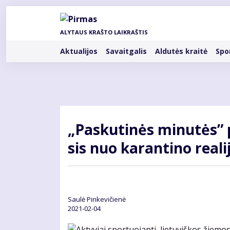
Pereiti
į
pagrindinį
ALYTAUS KRAŠTO LAIKRAŠTIS
turinį
Rubrikos
Aktualijos
Savaitgalis
Aldutės kraitė
Spo
„Pas­ku­ti­nės mi­nu­tės” pa
sis nuo ka­ran­ti­no reali
Saulė Pinkevičienė
2021-02-04