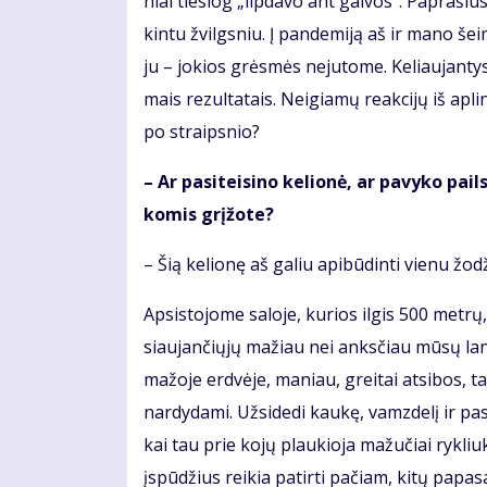
niai tie­siog „lip­da­vo ant gal­vos“. Pa­pra­šius
kin­tu žvilgs­niu. Į pan­de­mi­ją aš ir ma­no šei­m
ju – jo­kios grės­mės ne­ju­to­me. Ke­liau­jan­tys vi
mais re­zul­ta­tais. Ne­igia­mų re­ak­ci­jų iš ap­l
po straips­nio?
– Ar pa­si­tei­si­no ke­lio­nė, ar pa­vy­ko pail­
ko­mis grį­žo­te?
– Šią ke­lio­nę aš ga­liu api­bū­din­ti vie­nu žo­d
Ap­si­sto­jo­me sa­lo­je, ku­rios il­gis 500 met­rų
siau­jan­čių­jų ma­žiau nei anks­čiau mū­sų lan­
ma­žo­je erd­vė­je, ma­niau, grei­tai at­si­bos, ta
nar­dy­da­mi. Už­si­de­di kau­kę, vamz­de­lį ir pa­si
kai tau prie ko­jų plau­kio­ja ma­žu­čiai ryk­liu­
įspū­džius rei­kia pa­tir­ti pa­čiam, ki­tų pa­pa­s