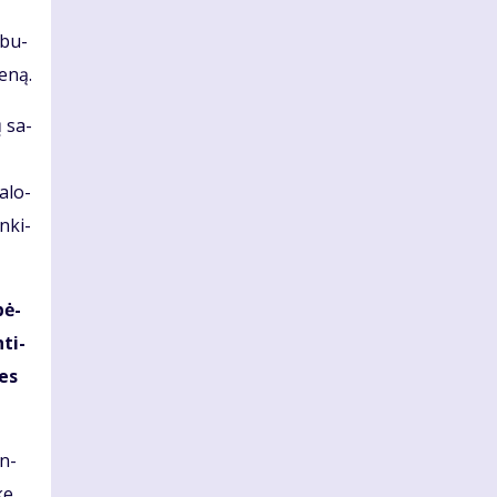
9 bu­
e­ną.
ų sa­
a­lo­
n­ki­
bė­
­ti­
bes
in­
ke