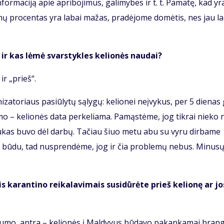
­for­ma­ci­ją apie ap­ri­bo­ji­mus, ga­li­my­bes ir t. t. Pa­ma­tę, kad y
gi­mų pro­cen­tas yra la­bai ma­žas, pra­dė­jo­me do­mė­tis, nes jau la
“ ir kas lė­mė svars­tyk­les ke­lio­nės nau­dai?
 ir „prieš“.
ni­za­to­riaus pa­siū­ly­tų są­ly­gų: ke­lio­nei ne­įvy­kus, per 5 die­nas
gi­mo – ke­lio­nės da­ta per­ke­lia­ma. Pa­mąs­tė­me, jog tik­rai nie­ko 
us­tu­kas bu­vo dėl dar­bų. Ta­čiau šiuo me­tu abu su vy­ru dir­ba­me
niu bū­du, tad nu­spren­dė­me, jog ir čia pro­ble­mų ne­bus. Mi­nu­s
 ka­ran­ti­no rei­ka­la­vi­mais su­si­dū­rė­te prieš ke­lio­nę ar jo
u­mo, an­tra – ke­lio­nės į Mal­dy­vus bū­da­vo pa­kan­ka­mai bran­