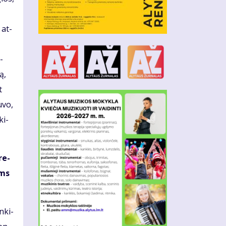
u at­
­
ą,
t
u­vo,
ki­
 re­
ums
n­ki­