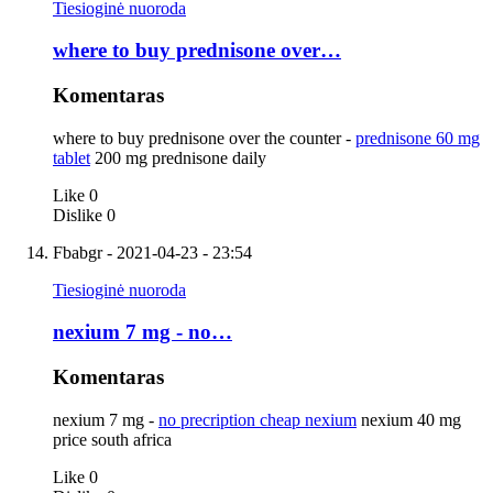
Tiesioginė nuoroda
where to buy prednisone over…
Komentaras
where to buy prednisone over the counter -
prednisone 60 mg
tablet
200 mg prednisone daily
Like
0
Dislike
0
Fbabgr
- 2021-04-23 - 23:54
Tiesioginė nuoroda
nexium 7 mg - no…
Komentaras
nexium 7 mg -
no precription cheap nexium
nexium 40 mg
price south africa
Like
0