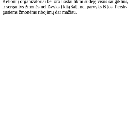
Ke­lio­nių or­ga­ni­za­to­riai bei oro uos­tai tik­rai su­dė­ję vi­sus sau­gik­lius,
ir ser­gan­tys žmo­nės nei iš­vyks į ki­tą ša­lį, nei par­vyks iš jos. Per­sir­
gu­siems žmo­nėms ri­bo­ji­mų dar ma­žiau.