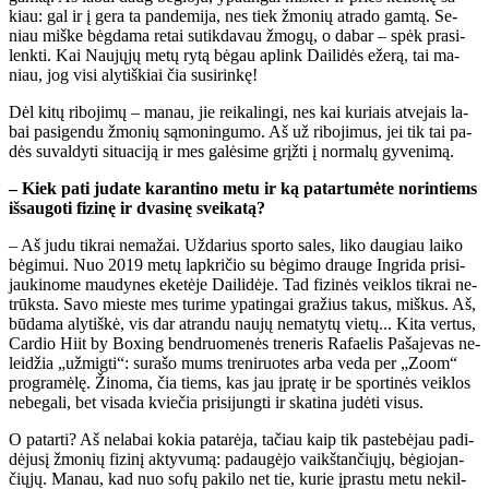
kiau: gal ir į ge­ra ta pan­de­mi­ja, nes tiek žmo­nių at­ra­do gam­tą. Se­
niau miš­ke bėg­da­ma re­tai su­tik­da­vau žmo­gų, o da­bar – spėk pra­si­
lenk­ti. Kai Nau­jų­jų me­tų ry­tą bė­gau ap­link Dai­li­dės eže­rą, tai ma­
niau, jog vi­si aly­tiš­kiai čia susi­rin­kę!
Dėl ki­tų ri­bo­ji­mų – ma­nau, jie rei­ka­lin­gi, nes kai ku­riais at­ve­jais la­
bai pa­si­gen­du žmo­nių są­mo­nin­gu­mo. Aš už ri­bo­ji­mus, jei tik tai pa­
dės su­val­dy­ti si­tu­a­ci­ją ir mes ga­lė­si­me grįž­ti į nor­ma­lų gy­ve­ni­mą.
– Kiek pa­ti ju­da­te ka­ran­ti­no me­tu ir ką pa­tar­tu­mė­te no­rin­tiems
iš­sau­go­ti fi­zi­nę ir dva­si­nę svei­ka­tą?
– Aš ju­du tik­rai ne­ma­žai. Už­da­rius spor­to sa­les, li­ko dau­giau lai­ko
bė­gi­mui. Nuo 2019 me­tų lap­kri­čio su bė­gi­mo drau­ge In­gri­da pri­si­
jau­ki­no­me mau­dy­nes eke­tė­je Dai­li­dė­je. Tad fi­zi­nės veik­los tik­rai ne­
trūks­ta. Sa­vo mies­te mes tu­ri­me ypa­tin­gai gra­žius ta­kus, miš­kus. Aš,
bū­da­ma aly­tiš­kė, vis dar at­ran­du nau­jų ne­ma­ty­tų vie­tų... Ki­ta ver­tus,
Car­dio Hi­it by Bo­xing ben­druo­me­nės tre­ne­ris Ra­fa­e­lis Pa­ša­je­vas ne­
lei­džia „už­mig­ti“: su­ra­šo mums tre­ni­ruo­tes ar­ba ve­da per „Zo­om“
pro­gra­mė­lę. Ži­no­ma, čia tiems, kas jau įpra­tę ir be spor­ti­nės veik­los
ne­be­ga­li, bet vi­sa­da kvie­čia pri­si­jung­ti ir ska­ti­na ju­dė­ti vi­sus.
O pa­tar­ti? Aš ne­la­bai ko­kia pa­ta­rė­ja, ta­čiau kaip tik pa­ste­bė­jau pa­di­
dė­ju­sį žmo­nių fi­zi­nį ak­ty­vu­mą: pa­dau­gė­jo vaikš­tan­čių­jų, bė­gio­jan­
čių­jų. Ma­nau, kad nuo so­fų pa­ki­lo net tie, ku­rie įpras­tu me­tu ne­kil­