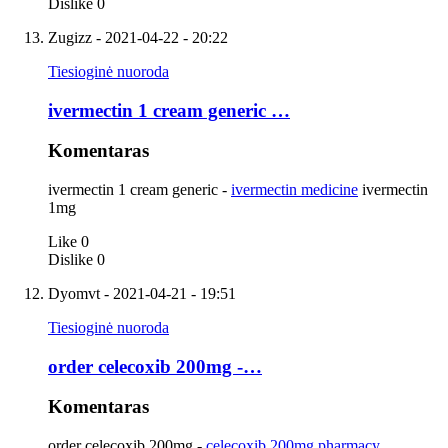
Dislike
0
Zugizz
- 2021-04-22 - 20:22
Tiesioginė nuoroda
ivermectin 1 cream generic …
Komentaras
ivermectin 1 cream generic -
ivermectin medicine
ivermectin
1mg
Like
0
Dislike
0
Dyomvt
- 2021-04-21 - 19:51
Tiesioginė nuoroda
order celecoxib 200mg -…
Komentaras
order celecoxib 200mg -
celecoxib 200mg pharmacy