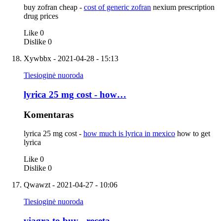
buy zofran cheap -
cost of generic zofran
nexium prescription
drug prices
Like
0
Dislike
0
Xywbbx
- 2021-04-28 - 15:13
Tiesioginė nuoroda
lyrica 25 mg cost - how…
Komentaras
lyrica 25 mg cost -
how much is lyrica in mexico
how to get
lyrica
Like
0
Dislike
0
Qwawzt
- 2021-04-27 - 10:06
Tiesioginė nuoroda
viagra to buy - receta…