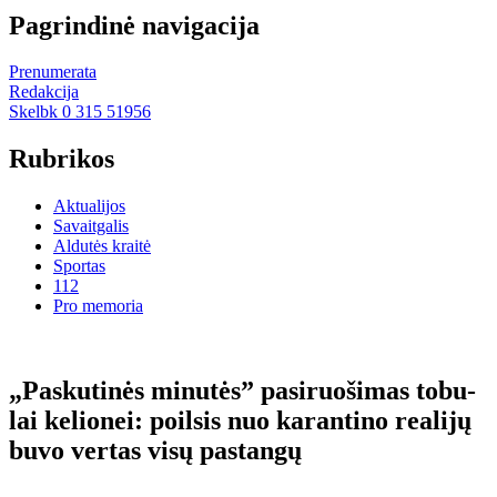
Pagrindinė navigacija
Prenumerata
Redakcija
Skelbk 0 315 51956
Rubrikos
Aktualijos
Savaitgalis
Aldutės kraitė
Sportas
112
Pro memoria
„Pas­ku­ti­nės mi­nu­tės” pa­si­ruo­ši­mas to­bu­
lai ke­lio­nei: po­il­sis nuo ka­ran­ti­no realijų
bu­vo ver­tas vi­sų pa­stan­gų