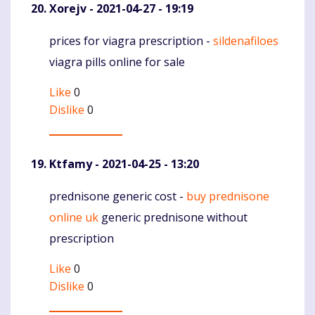
Xorejv
- 2021-04-27 - 19:19
prices for viagra prescription -
sildenafiloes
Komentaras
viagra pills online for sale
Like
0
Dislike
0
Ktfamy
- 2021-04-25 - 13:20
prednisone generic cost -
buy prednisone
Komentaras
online uk
generic prednisone without
prescription
Like
0
Dislike
0