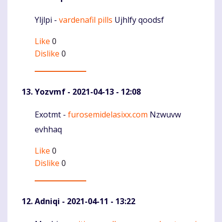
Yljlpi -
vardenafil pills
Ujhlfy qoodsf
Komentaras
Like
0
Dislike
0
Yozvmf
- 2021-04-13 - 12:08
Exotmt -
furosemidelasixx.com
Nzwuvw
Komentaras
evhhaq
Like
0
Dislike
0
Adniqi
- 2021-04-11 - 13:22