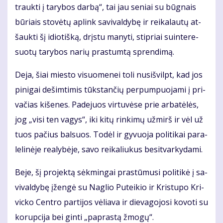
trauk­ti į ta­ry­bos dar­bą“, tai jau se­niai su būg­nais
bū­riais sto­vė­tų ap­link sa­vi­val­dy­bę ir rei­ka­lau­tų at­
šauk­ti šį idio­tiš­ką, drįs­tu ma­ny­ti, stip­riai su­in­te­re­
suo­tų ta­ry­bos na­rių pra­stum­tą spren­di­mą.
De­ja, šiai mies­to vi­suo­me­nei to­li nu­si­švilpt, kad jos
pi­ni­gai de­šim­ti­mis tūks­tan­čių per­pum­puo­ja­mi į pri­
va­čias ki­še­nes. Pa­de­juos vir­tu­vė­se prie ar­ba­tė­lės,
jog „vi­si ten va­gys“, iki ki­tų rin­ki­mų už­mirš ir vėl už
tuos pa­čius bal­suos. To­dėl ir gy­vuo­ja po­li­ti­kai pa­ra­
le­li­nė­je re­a­ly­bė­je, sa­vo rei­ka­liu­kus be­si­tvar­ky­da­mi.
Be­je, šį pro­jek­tą sėk­min­gai pra­stū­mu­si po­li­ti­kė į sa­
vi­val­dy­bę įžen­gė su Nag­lio Pu­tei­kio ir Kris­tu­po Kri­
vic­ko Cen­tro par­ti­jos vė­lia­va ir die­va­go­jo­si ko­vo­ti su
ko­rup­ci­ja bei gin­ti „pa­pras­tą žmo­gų“.