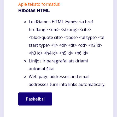
Apie teksto formatus
Ribotas HTML
Leidžiamos HTML žymės: <a href
hreflang> <em> <strong> <cite>
<blockquote cite> <code> <ul type> <ol
start type> <li> <dl> <dt> <dd> <h2 id>
<h3 id> <h4 id> <h5 id> <h6 id>
Linijos ir paragrafai atskiriami
automatiškai
Web page addresses and email
addresses turn into links automatically.