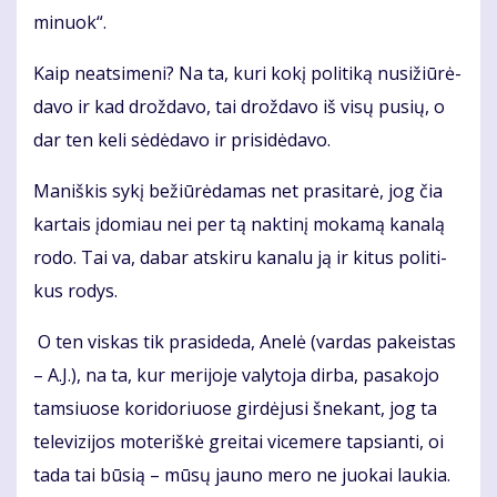
mi­nuok“.
Kaip ne­at­si­me­ni? Na ta, ku­ri ko­kį po­li­ti­ką nu­si­žiū­rė­
da­vo ir kad drož­da­vo, tai drož­da­vo iš vi­sų pu­sių, o
dar ten ke­li sė­dė­da­vo ir pri­si­dė­da­vo.
Ma­niš­kis sy­kį be­žiū­rė­da­mas net pra­si­ta­rė, jog čia
kar­tais įdo­miau nei per tą nak­ti­nį mo­ka­mą ka­na­lą
ro­do. Tai va, da­bar at­ski­ru ka­na­lu ją ir ki­tus po­li­ti­
kus ro­dys.
O ten vis­kas tik pra­si­de­da, Ane­lė (var­das pa­keis­tas
– A.J.), na ta, kur me­ri­jo­je va­ly­to­ja dir­ba, pa­sa­ko­jo
tam­siuo­se ko­ri­do­riuo­se gir­dė­ju­si šne­kant, jog ta
te­le­vi­zi­jos mo­te­riš­kė grei­tai vi­ce­me­re tap­sian­ti, oi
ta­da tai bū­sią – mū­sų jau­no me­ro ne juo­kai lau­kia.