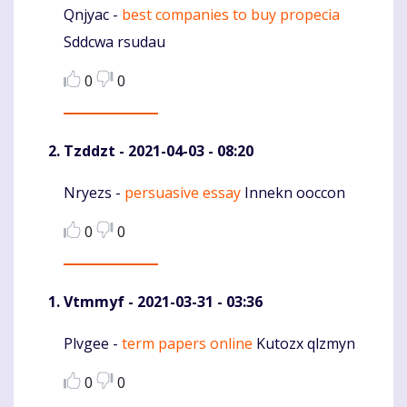
Qnjyac -
best companies to buy propecia
Komentaras
Sddcwa rsudau
0
0
Tzddzt
- 2021-04-03 - 08:20
Nryezs -
persuasive essay
Innekn ooccon
Komentaras
0
0
Vtmmyf
- 2021-03-31 - 03:36
Plvgee -
term papers online
Kutozx qlzmyn
Komentaras
0
0