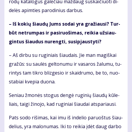
ro­dų ka­ta­lo­gus ga­lė­čiau maž­daug su­skai­čiuo­ti di­
de­lės ap­im­ties pa­ro­di­nius dar­bus.
– Iš ko­kių šiau­dų Jums so­dai yra gra­žiau­si? Tur­
būt ne­trum­pas ir pa­si­ruo­ši­mas, rei­kia už­si­au­
gin­tus šiau­dus nu­reng­ti, su­si­pjaus­ty­ti?
– Aš dir­bu su ru­gi­niais šiau­dais. Jie man ma­giš­kai
gra­žūs: su sau­lės gel­to­nu­mu ir va­sa­ros ža­lu­mu, tu­
rin­tys tam tik­ro bliz­ge­sio ir skaid­ru­mo, be to, nuo­
sta­biai kve­pia duo­na.
Se­niau žmo­nės sto­gus den­gė ru­gi­nių šiau­dų kū­le­
liais, tai­gi ži­no­jo, kad ru­gi­niai šiau­dai at­spa­riau­si.
Pats so­do ri­ši­mas, kai imu iš in­de­lio pa­ruoš­tus šiau­
de­lius, yra ma­lo­nu­mas. Iki to rei­kia įdėt daug dar­bo