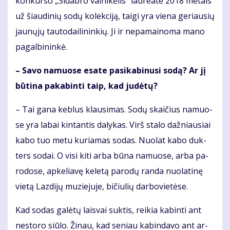
kon­kur­so „Si­dab­ro vai­ni­kė­lis“ lau­re­a­te 2018 me­tais
už šiau­di­nių so­dų ko­lek­ci­ją, tai­gi yra vie­na ge­riau­sių
jau­nų­jų tau­to­dai­li­nin­kių. Ji ir ne­pa­mai­no­ma ma­no
pa­gal­bi­nin­kė.
– Sa­vo na­muo­se esa­te pa­si­ka­bi­nu­si so­dą? Ar jį
bū­ti­na pa­ka­bin­ti taip, kad ju­dė­tų?
– Tai ga­na keb­lus klau­si­mas. So­dų skai­čius na­muo­
se yra la­bai kin­tan­tis da­ly­kas. Virš sta­lo daž­niau­siai
ka­bo tuo me­tu ku­ria­mas so­das. Nuo­lat ka­bo duk­
ters so­dai. O vi­si ki­ti ar­ba bū­na na­muo­se, ar­ba pa­
ro­do­se, ap­ke­lia­vę ke­le­tą pa­ro­dų ran­da nuo­la­ti­nę
vie­tą Laz­di­jų mu­zie­ju­je, bi­čiu­lių dar­bo­vie­tė­se.
Kad so­das ga­lė­tų lais­vai suk­tis, rei­kia ka­bin­ti ant
ne­sto­ro siū­lo. Ži­nau, kad se­niau ka­bin­da­vo ant ar­