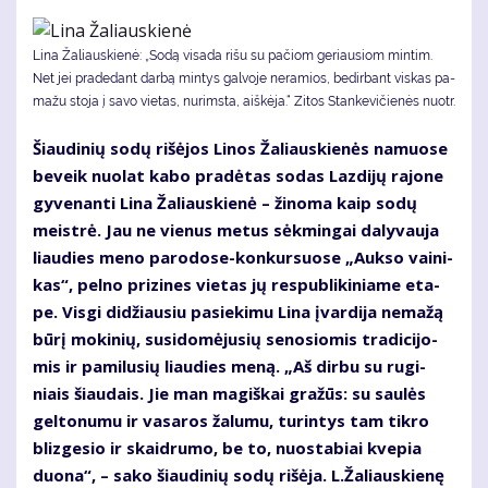
Li­na Ža­liaus­kie­nė: „So­dą vi­sa­da ri­šu su pa­čiom ge­riau­siom min­tim.
Net jei pra­de­dant dar­bą min­tys gal­vo­je ne­ra­mios, be­dir­bant vis­kas pa­
ma­žu sto­ja į sa­vo vie­tas, nu­rims­ta, aiš­kė­ja.“ Zitos Stankevičienės nuotr.
Šiau­di­nių so­dų ri­šė­jos Li­nos Ža­liaus­kie­nės na­muo­se
be­veik nuo­lat ka­bo pra­dė­tas so­das Laz­di­jų ra­jo­ne
gy­ve­nan­ti Li­na Ža­liaus­kie­nė – ži­no­ma kaip so­dų
meist­rė. Jau ne vie­nus me­tus sėk­min­gai da­ly­vau­ja
liau­dies me­no pa­ro­do­se-kon­kur­suo­se „Auk­so vai­ni­
kas“, pel­no pri­zi­nes vie­tas jų res­pub­li­ki­nia­me eta­
pe. Vis­gi di­džiau­siu pa­sie­ki­mu Li­na įvar­di­ja ne­ma­žą
bū­rį mo­ki­nių, su­si­do­mė­ju­sių se­no­sio­mis tra­di­ci­jo­
mis ir pa­mi­lu­sių liau­dies me­ną. „Aš dir­bu su ru­gi­
niais šiau­dais. Jie man ma­giš­kai gra­žūs: su sau­lės
gel­to­nu­mu ir va­sa­ros ža­lu­mu, tu­rin­tys tam tik­ro
bliz­ge­sio ir skaid­ru­mo, be to, nuo­sta­biai kve­pia
duo­na“, – sa­ko šiau­di­nių so­dų ri­šė­ja. L.Ža­liaus­kie­nę