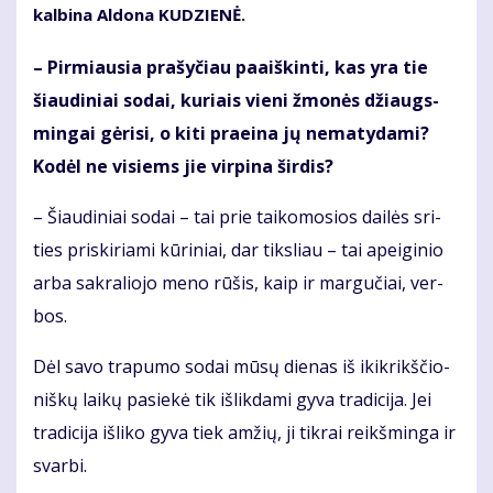
kal­bi­na Al­do­na KU­DZIE­NĖ.
– Pir­miau­sia pra­šy­čiau pa­aiš­kin­ti, kas yra tie
šiau­di­niai so­dai, ku­riais vie­ni žmo­nės džiaugs­
min­gai gė­ri­si, o ki­ti pra­ei­na jų ne­ma­ty­da­mi?
Ko­dėl ne vi­siems jie vir­pi­na šir­dis?
– Šiau­di­niai so­dai – tai prie tai­ko­mo­sios dai­lės sri­
ties pri­ski­ria­mi kū­ri­niai, dar tiks­liau – tai apei­gi­nio
ar­ba sak­ra­lio­jo me­no rū­šis, kaip ir mar­gu­čiai, ver­
bos.
Dėl sa­vo tra­pu­mo so­dai mū­sų die­nas iš ikik­rikš­čio­
niš­kų lai­kų pa­sie­kė tik iš­lik­da­mi gy­va tra­di­ci­ja. Jei
tra­di­ci­ja iš­li­ko gy­va tiek am­žių, ji tik­rai reikš­min­ga ir
svar­bi.