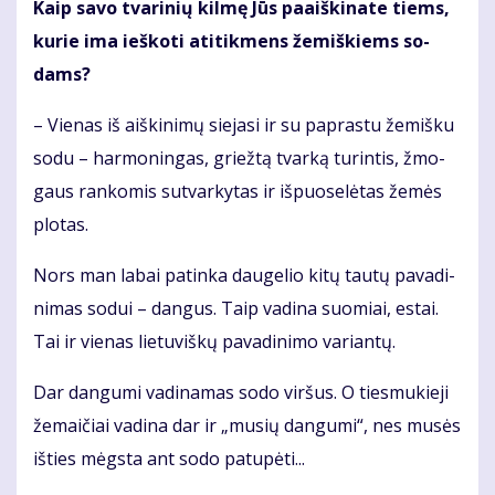
Kaip sa­vo tva­ri­nių kil­mę Jūs pa­aiš­ki­na­te tiems,
ku­rie ima ieš­ko­ti ati­tik­mens že­miš­kiems so­
dams?
– Vie­nas iš aiš­ki­ni­mų sie­ja­si ir su pa­pras­tu že­miš­ku
so­du – har­mo­nin­gas, griež­tą tvar­ką tu­rin­tis, žmo­
gaus ran­ko­mis su­tvar­ky­tas ir iš­puo­se­lė­tas že­mės
plo­tas.
Nors man la­bai pa­tin­ka dau­ge­lio ki­tų tau­tų pa­va­di­
ni­mas so­dui – dan­gus. Taip va­di­na suo­miai, es­tai.
Tai ir vie­nas lie­tu­viš­kų pa­va­di­ni­mo va­rian­tų.
Dar dan­gu­mi va­di­na­mas so­do vir­šus. O ties­mu­kie­ji
že­mai­čiai va­di­na dar ir „mu­sių dan­gu­mi“, nes mu­sės
iš­ties mėgs­ta ant so­do pa­tu­pė­ti...