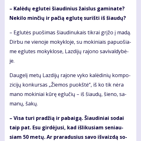
– Ka­lė­dų eg­lu­tei šiau­di­nius žais­lus ga­mi­na­te?
Ne­ki­lo min­čių ir pa­čią eg­lu­tę su­riš­ti iš šiau­dų?
– Eg­lu­tės puo­ši­mas šiau­di­nu­kais tik­rai grį­žo į ma­dą.
Dir­bu ne vie­no­je mo­kyk­lo­je, su mo­ki­niais pa­puo­šia­
me eg­lu­tes mo­kyk­lo­se, Laz­di­jų ra­jo­no sa­vi­val­dy­bė­
je.
Dau­ge­lį me­tų Laz­di­jų ra­jo­ne vy­ko ka­lė­di­nių kom­po­
zi­ci­jų kon­kur­sas „Žie­mos puokš­tė“, iš ko tik nė­ra
ma­no mo­ki­niai kū­rę eg­lu­čių – iš šiau­dų, šie­no, sa­
ma­nų, ša­kų.
– Vi­sa tu­ri pra­džią ir pa­bai­gą. Šiau­di­niai so­dai
taip pat. Esu gir­dė­ju­si, kad iš­li­ku­siam se­niau­
siam 50 me­tų. Ar pra­ra­du­sius sa­vo iš­vaiz­dą so­