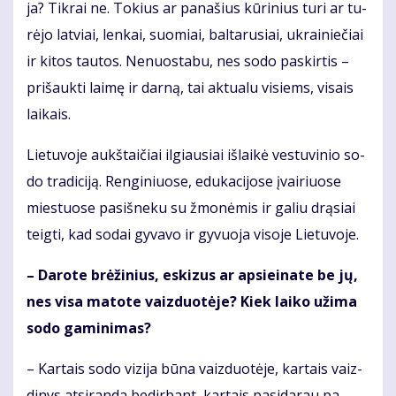
ja? Tik­rai ne. To­kius ar pa­na­šius kū­ri­nius tu­ri ar tu­
rė­jo lat­viai, len­kai, suo­miai, bal­ta­ru­siai, uk­rai­nie­čiai
ir ki­tos tau­tos. Ne­nuos­ta­bu, nes so­do pa­skir­tis –
pri­šauk­ti lai­mę ir dar­ną, tai ak­tu­a­lu vi­siems, vi­sais
lai­kais.
Lie­tu­vo­je aukš­tai­čiai il­giau­siai iš­lai­kė ves­tu­vi­nio so­
do tra­di­ci­ją. Ren­gi­niuo­se, edu­ka­ci­jo­se įvai­riuo­se
mies­tuo­se pa­si­šne­ku su žmo­nė­mis ir ga­liu drą­siai
teig­ti, kad so­dai gy­va­vo ir gy­vuo­ja vi­so­je Lie­tu­vo­je.
– Da­ro­te brė­ži­nius, es­ki­zus ar ap­si­ei­na­te be jų,
nes vi­sa ma­to­te vaiz­duo­tė­je? Kiek lai­ko už­ima
so­do ga­mi­ni­mas?
– Kar­tais so­do vi­zi­ja bū­na vaiz­duo­tė­je, kar­tais vaiz­
di­nys at­si­ran­da be­dir­bant, kar­tais pa­si­da­rau pa­