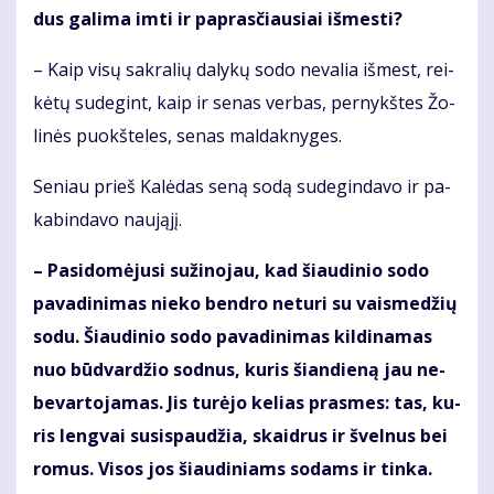
dus ga­li­ma im­ti ir pa­pras­čiau­siai iš­mes­ti?
– Kaip vi­sų sak­ra­lių da­ly­kų so­do ne­va­lia iš­mest, rei­
kė­tų su­de­gint, kaip ir se­nas ver­bas, per­nykš­tes Žo­
li­nės puokš­te­les, se­nas mal­dak­ny­ges.
Se­niau prieš Ka­lė­das se­ną so­dą su­de­gin­da­vo ir pa­
ka­bin­da­vo nau­ją­jį.
– Pa­si­do­mė­ju­si su­ži­no­jau, kad šiau­di­nio so­do
pa­va­di­ni­mas nie­ko ben­dro ne­tu­ri su vais­me­džių
so­du. Šiau­di­nio so­do pa­va­di­ni­mas kil­di­na­mas
nuo būd­var­džio sod­nus, ku­ris šian­die­ną jau ne­
be­var­to­ja­mas. Jis tu­rė­jo ke­lias pras­mes: tas, ku­
ris leng­vai su­si­spau­džia, skaid­rus ir švel­nus bei
ro­mus. Vi­sos jos šiau­di­niams so­dams ir tin­ka.