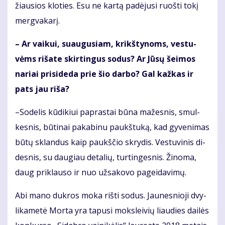
žiau­sios klo­ties. Esu ne kar­tą pa­dė­ju­si ruoš­ti to­kį
merg­va­ka­rį.
– Ar vai­kui, su­au­gu­siam, krikš­ty­noms, ves­tu­
vėms ri­ša­te skir­tin­gus so­dus? Ar Jū­sų šei­mos
na­riai pri­si­de­da prie šio dar­bo? Gal kaž­kas ir
pats jau ri­ša?
–So­de­lis kū­di­kiui pa­pras­tai bū­na ma­žes­nis, smul­
kes­nis, bū­ti­nai pa­ka­bi­nu paukš­tu­ką, kad gy­ve­ni­mas
bū­tų sklan­dus kaip paukš­čio skry­dis. Ves­tu­vi­nis di­
des­nis, su dau­giau de­ta­lių, tur­tin­ges­nis. Ži­no­ma,
daug pri­klau­so ir nuo už­sa­ko­vo pa­gei­da­vi­mų.
Abi ma­no duk­ros mo­ka riš­ti so­dus. Jau­nes­nio­ji dvy­
li­ka­me­tė Mor­ta yra ta­pu­si moks­lei­vių liau­dies dai­lės