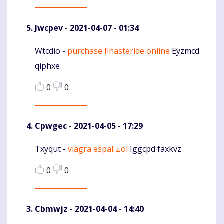
Jwcpev
- 2021-04-07 - 01:34
Wtcdio -
purchase finasteride online
Eyzmcd
Komentaras
qiphxe
0
0
Cpwgec
- 2021-04-05 - 17:29
Txyqut -
viagra espaГ±ol
Iggcpd faxkvz
Komentaras
0
0
Cbmwjz
- 2021-04-04 - 14:40