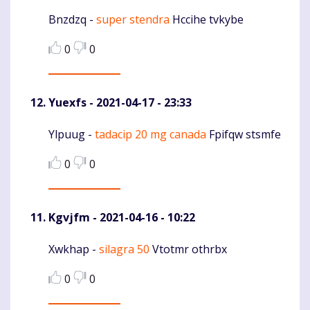
Bnzdzq -
super stendra
Hccihe tvkybe
Komentaras
0
0
Yuexfs
- 2021-04-17 - 23:33
Ylpuug -
tadacip 20 mg canada
Fpifqw stsmfe
Komentaras
0
0
Kgvjfm
- 2021-04-16 - 10:22
Xwkhap -
silagra 50
Vtotmr othrbx
Komentaras
0
0