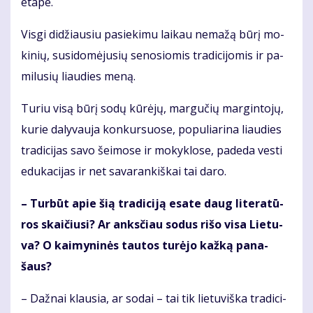
eta­pe.
Vis­gi di­džiau­siu pa­sie­ki­mu lai­kau ne­ma­žą bū­rį mo­
ki­nių, su­si­do­mė­ju­sių se­no­sio­mis tra­di­ci­jo­mis ir pa­
mi­lu­sių liau­dies me­ną.
Tu­riu vi­są bū­rį so­dų kū­rė­jų, mar­gu­čių mar­gin­to­jų,
ku­rie da­ly­vau­ja kon­kur­suo­se, po­pu­lia­ri­na liau­dies
tra­di­ci­jas sa­vo šei­mo­se ir mo­kyk­lo­se, pa­de­da ves­ti
edu­ka­ci­jas ir net sa­va­ran­kiš­kai tai da­ro.
– Tur­būt apie šią tra­di­ci­ją esa­te daug li­te­ra­tū­
ros skai­čiu­si? Ar anks­čiau so­dus ri­šo vi­sa Lie­tu­
va? O kai­my­ni­nės tau­tos tu­rė­jo kaž­ką pa­na­
šaus?
– Daž­nai klau­sia, ar so­dai – tai tik lie­tu­viš­ka tra­di­ci­