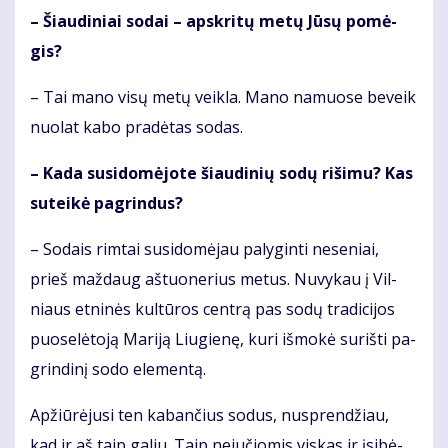
– Šiau­di­niai so­dai – ap­skri­tų me­tų Jū­sų po­mė­
gis?
– Tai ma­no vi­sų me­tų veik­la. Ma­no na­muo­se be­veik
nuo­lat ka­bo pra­dė­tas so­das.
– Ka­da su­si­do­mė­jo­te šiau­di­nių so­dų ri­ši­mu? Kas
su­tei­kė pa­grin­dus?
– So­dais rim­tai su­si­do­mė­jau pa­ly­gin­ti ne­se­niai,
prieš maž­daug aš­tuo­ne­rius me­tus. Nu­vy­kau į Vil­
niaus et­ni­nės kul­tū­ros cen­trą pas so­dų tra­di­ci­jos
puo­se­lė­to­ją Ma­ri­ją Liu­gie­nę, ku­ri iš­mo­kė su­riš­ti pa­
grin­di­nį so­do ele­men­tą.
Ap­žiū­rė­ju­si ten ka­ban­čius so­dus, nu­spren­džiau,
kad ir aš taip ga­liu. Taip ne­ju­čio­mis vis­kas ir įsi­bė­