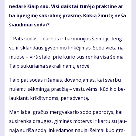
ne­da­rė šiaip sau. Vi­si daik­tai tu­rė­jo prak­ti­nę ar­
ba apei­gi­nę sak­ra­li­nę pras­mę. Ko­kią ži­nu­tę ne­ša
šiau­di­niai so­dai?
– Pats so­das – dar­nos ir har­mo­ni­jos šei­mo­je, leng­
vo ir sklan­daus gy­ve­ni­mo lin­kė­ji­mas. So­do vie­ta na­
muo­se – virš sta­lo, prie ku­rio su­si­ren­ka vi­sa šei­ma.
Taip su­ku­ria­ma sak­ra­li na­mų erd­vė.
Taip pat so­das ri­ša­mas, do­va­no­ja­mas, kai svar­bu
nu­lem­ti sėk­min­gą pra­džią – ves­tu­vėms, kū­di­kio be­
lau­kiant, krikš­ty­noms, per ad­ven­tą.
Man la­bai gra­žus merg­va­ka­rio so­do pa­pro­tys, kai
su­si­ren­ka drau­gės, gi­mi­nės mo­te­rys ir kar­tu su jau­
ną­ja su­ri­ša so­dą lin­kė­da­mos nau­jai šei­mai kuo gra­