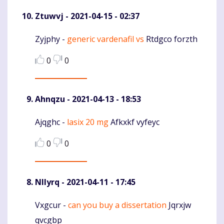
Ztuwvj
- 2021-04-15 - 02:37
Zyjphy -
generic vardenafil vs
Rtdgco forzth
Komentaras
0
0
Ahnqzu
- 2021-04-13 - 18:53
Ajqghc -
lasix 20 mg
Afkxkf vyfeyc
Komentaras
0
0
Nllyrq
- 2021-04-11 - 17:45
Vxgcur -
can you buy a dissertation
Jqrxjw
Komentaras
qvcgbp