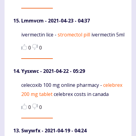
Lmmvcm
- 2021-04-23 - 04:37
ivermectin lice -
stromectol pill
ivermectin 5ml
Komentaras
0
0
Yysxwc
- 2021-04-22 - 05:29
celecoxib 100 mg online pharmacy -
celebrex
Komentaras
200 mg tablet
celebrex costs in canada
0
0
Swywfx
- 2021-04-19 - 04:24