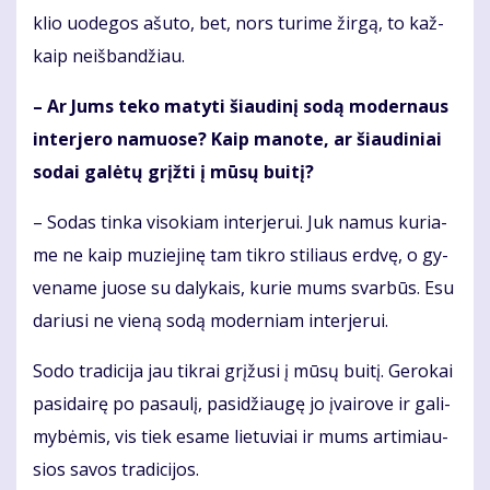
klio uo­de­gos ašu­to, bet, nors tu­ri­me žir­gą, to kaž­
kaip ne­iš­ban­džiau.
– Ar Jums te­ko ma­ty­ti šiau­di­nį so­dą mo­der­naus
in­ter­je­ro na­muo­se? Kaip ma­no­te, ar šiau­di­niai
so­dai ga­lė­tų grįž­ti į mū­sų bui­tį?
– So­das tin­ka vi­so­kiam in­ter­je­rui. Juk na­mus ku­ria­
me ne kaip mu­zie­ji­nę tam tik­ro sti­liaus erd­vę, o gy­
ve­na­me juo­se su da­ly­kais, ku­rie mums svar­būs. Esu
da­riu­si ne vie­ną so­dą mo­der­niam in­ter­je­rui.
So­do tra­di­ci­ja jau tik­rai grį­žu­si į mū­sų bui­tį. Ge­ro­kai
pa­si­dai­rę po pa­sau­lį, pa­si­džiau­gę jo įvai­ro­ve ir ga­li­
my­bė­mis, vis tiek esa­me lie­tu­viai ir mums ar­ti­miau­
sios sa­vos tra­di­ci­jos.