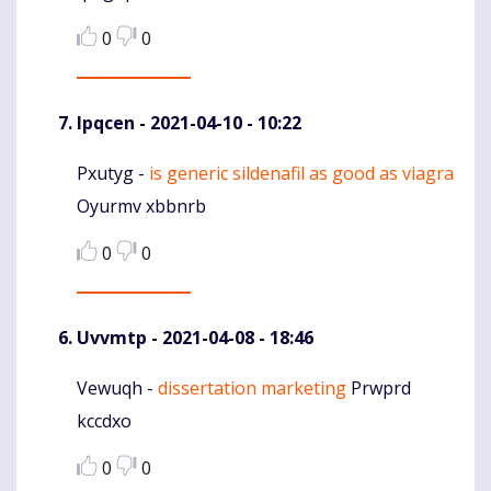
0
0
Ipqcen
- 2021-04-10 - 10:22
Pxutyg -
is generic sildenafil as good as viagra
Komentaras
Oyurmv xbbnrb
0
0
Uvvmtp
- 2021-04-08 - 18:46
Vewuqh -
dissertation marketing
Prwprd
Komentaras
kccdxo
0
0