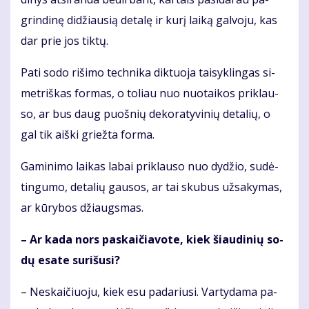
grin­di­nę di­džiau­sią de­ta­lę ir ku­rį lai­ką gal­vo­ju, kas
dar prie jos tik­tų.
Pa­ti so­do ri­ši­mo tech­ni­ka dik­tuo­ja tai­syk­lin­gas si­
met­riš­kas for­mas, o to­liau nuo nuo­tai­kos pri­klau­
so, ar bus daug puoš­nių de­ko­ra­ty­vi­nių de­ta­lių, o
gal tik aiš­ki griež­ta for­ma.
Ga­mi­ni­mo lai­kas la­bai pri­klau­so nuo dy­džio, su­dė­
tin­gu­mo, de­ta­lių gau­sos, ar tai sku­bus už­sa­ky­mas,
ar kū­ry­bos džiaugs­mas.
– Ar ka­da nors pa­skai­čia­vo­te, kiek šiau­di­nių so­
dų esa­te su­ri­šu­si?
– Ne­skai­čiuo­ju, kiek esu pa­da­riu­si. Var­ty­da­ma pa­