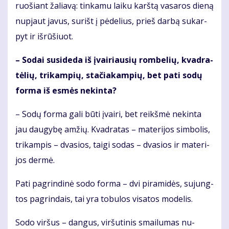
ruo­šiant ža­lia­vą: tin­ka­mu lai­ku karš­tą va­sa­ros die­ną
nu­pjaut ja­vus, su­rišt į pė­de­lius, prieš dar­bą su­kar­
pyt ir iš­rū­šiuot.
– So­dai su­si­de­da iš įvai­riau­sių rom­be­lių, kvad­ra­
tė­lių, tri­kam­pių, sta­čia­kam­pių, bet pa­ti so­dų
for­ma iš es­mės ne­kin­ta?
– So­dų for­ma ga­li bū­ti įvai­ri, bet reikš­mė ne­kin­ta
jau dau­gy­bę am­žių. Kvad­ra­tas – ma­te­ri­jos sim­bo­lis,
tri­kam­pis – dva­sios, tai­gi so­das – dva­sios ir ma­te­ri­
jos der­mė.
Pa­ti pa­grin­di­nė so­do for­ma – dvi pi­ra­mi­dės, su­jung­
tos pa­grin­dais, tai yra to­bu­los vi­sa­tos mo­de­lis.
So­do vir­šus – dan­gus, vir­šu­ti­nis smai­lu­mas nu­