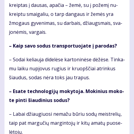
kreip­tas į dau­sas, apa­čia – že­mė, su į po­že­mį nu­
kreip­tu smai­ga­liu, o tarp dan­gaus ir že­mės yra
žmo­gaus gy­ve­ni­mas, su dar­bais, džiaugs­mais, sva­
jo­nė­mis, var­gais.
– Kaip sa­vo so­dus trans­por­tuo­ja­te į pa­ro­das?
– So­dai ke­liau­ja di­de­lė­se kar­to­ni­nė­se dė­žė­se. Tin­ka­
mu lai­ku nu­pjo­vus ru­gius ir kruopš­čiai at­rin­kus
šiau­dus, so­das nė­ra toks jau tra­pus.
– Esa­te tech­no­lo­gi­jų mo­ky­to­ja. Mo­ki­nius mo­ko­
te pin­ti šiau­di­nius so­dus?
– La­bai džiau­giuo­si ne­ma­žu bū­riu so­dų meist­re­lių,
taip pat mar­gu­čių mar­gin­to­jų ir ki­tų ama­tų puo­se­
lė­to­jų.