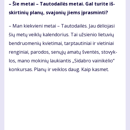
– Šie me­tai – Tau­to­dai­lės me­tai. Gal tu­ri­te iš­
skir­ti­nių pla­nų, sva­jo­nių jiems įpras­min­ti?
– Man kiek­vie­ni me­tai – Tau­to­dai­lės. Jau dė­lio­ja­si
šių me­tų veik­lų ka­len­do­rius. Tai už­sie­nio lie­tu­vių
ben­druo­me­nių kvie­ti­mai, tarp­tau­ti­niai ir vie­ti­niai
ren­gi­niai, pa­ro­dos, se­nų­jų ama­tų šven­tės, sto­vyk­
los, ma­no mo­ki­nių lau­kian­tis „Si­dab­ro vai­ni­kė­lio“
kon­kur­sas. Pla­nų ir veik­los daug. Kaip kas­met.