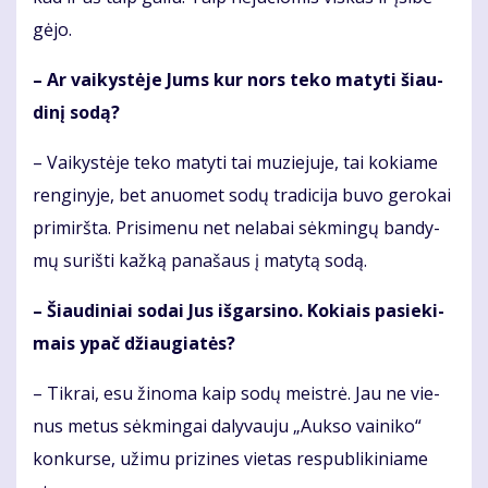
gė­jo.
– Ar vai­kys­tė­je Jums kur nors te­ko ma­ty­ti šiau­
di­nį so­dą?
– Vai­kys­tė­je te­ko ma­ty­ti tai mu­zie­ju­je, tai ko­kia­me
ren­gi­ny­je, bet anuo­met so­dų tra­di­ci­ja bu­vo ge­ro­kai
pri­mirš­ta. Pri­si­me­nu net ne­la­bai sėk­min­gų ban­dy­
mų su­riš­ti kaž­ką pa­na­šaus į ma­ty­tą so­dą.
– Šiau­di­niai so­dai Jus iš­gar­si­no. Ko­kiais pa­sie­ki­
mais ypač džiau­gia­tės?
– Tik­rai, esu ži­no­ma kaip so­dų meist­rė. Jau ne vie­
nus me­tus sėk­min­gai da­ly­vau­ju „Auk­so vai­ni­ko“
kon­kur­se, už­imu pri­zi­nes vie­tas res­pub­li­ki­nia­me