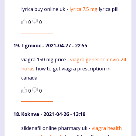
lyrica buy online uk -
lyrica 7.5 mg
lyrica pill
Komentaras
0
0
Tgmxoc
- 2021-04-27 - 22:55
viagra 150 mg price -
viagra generico envio 24
Komentaras
horas
how to get viagra prescription in
canada
0
0
Koknva
- 2021-04-26 - 13:19
sildenafil online pharmacy uk -
viagra health
Komentaras