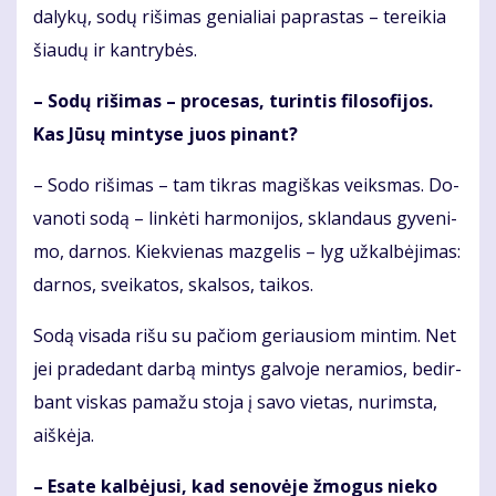
da­ly­kų, so­dų ri­ši­mas ge­nia­liai pa­pras­tas – te­rei­kia
šiau­dų ir kan­try­bės.
– So­dų ri­ši­mas – pro­ce­sas, tu­rin­tis fi­lo­so­fi­jos.
Kas Jū­sų min­ty­se juos pi­nant?
– So­do ri­ši­mas – tam tik­ras ma­giš­kas veiks­mas. Do­
va­no­ti so­dą – lin­kė­ti har­mo­ni­jos, sklan­daus gy­ve­ni­
mo, dar­nos. Kiek­vie­nas maz­ge­lis – lyg už­kal­bė­ji­mas:
dar­nos, svei­ka­tos, skal­sos, tai­kos.
So­dą vi­sa­da ri­šu su pa­čiom ge­riau­siom min­tim. Net
jei pra­de­dant dar­bą min­tys gal­vo­je ne­ra­mios, be­dir­
bant vis­kas pa­ma­žu sto­ja į sa­vo vie­tas, nu­rims­ta,
aiš­kė­ja.
– Esa­te kal­bė­ju­si, kad se­no­vė­je žmo­gus nie­ko