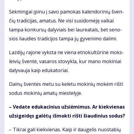
Sėk­min­gai įpi­nu į sa­vo pa­mo­kas ka­len­do­ri­nių šven­
čių tra­di­ci­jas, ama­tus. Ne vi­si su­si­do­mė­ję vai­kai
tam­pa kon­kur­sų da­ly­viais bei lau­re­a­tais, bet se­no­
sios liau­dies tra­di­ci­jos tam­pa jų gy­ve­ni­mo da­li­mi.
Laz­di­jų ra­jo­ne vyks­ta ne vie­na et­no­kul­tū­ri­nė moks­
lei­vių šven­tė, va­sa­ros sto­vyk­la, kur ma­no mo­ki­niai
da­ly­vau­ja kaip edu­ka­to­riai.
Dai­nų šven­tės me­tu su ke­le­tu mo­ki­nių mo­kėm riš­ti
so­dus mo­ki­nių ama­tų mies­te­ly­je.
– Ve­da­te edu­ka­ci­nius už­si­ė­mi­mus. Ar kiek­vie­nas
už­si­gei­dęs ga­lė­tų iš­mok­ti riš­ti šiau­di­nius so­dus?
– Tik­rai ga­li kiek­vie­nas. Kaip ir dau­ge­lis nuo­sta­bių