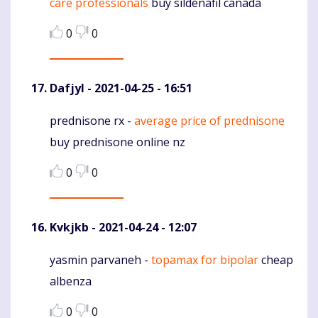
care professionals
buy sildenafil canada
0
0
Dafjyl
- 2021-04-25 - 16:51
prednisone rx -
average price of prednisone
Komentaras
buy prednisone online nz
0
0
Kvkjkb
- 2021-04-24 - 12:07
yasmin parvaneh -
topamax for bipolar
cheap
Komentaras
albenza
0
0