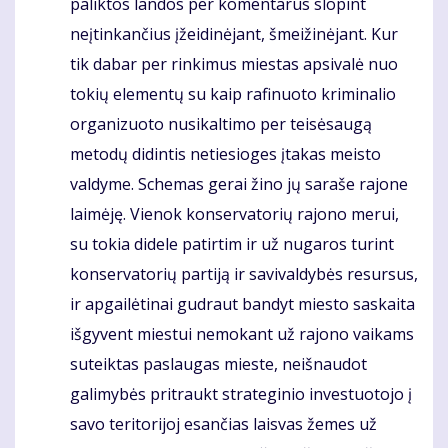
paliktos landos per komentarus slopint
neįtinkančius įžeidinėjant, šmeižinėjant. Kur
tik dabar per rinkimus miestas apsivalė nuo
tokių elementų su kaip rafinuoto kriminalio
organizuoto nusikaltimo per teisėsaugą
metodų didintis netiesioges įtakas meisto
valdyme. Schemas gerai žino jų saraše rajone
laimėję. Vienok konservatorių rajono merui,
su tokia didele patirtim ir už nugaros turint
konservatorių partiją ir savivaldybės resursus,
ir apgailėtinai gudraut bandyt miesto saskaita
išgyvent miestui nemokant už rajono vaikams
suteiktas paslaugas mieste, neišnaudot
galimybės pritraukt strateginio investuotojo į
savo teritorijoj esančias laisvas žemes už