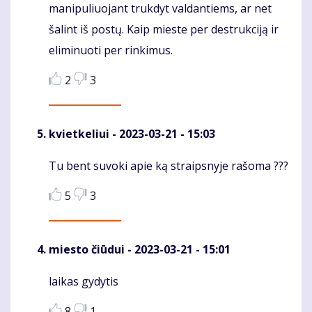
manipuliuojant trukdyt valdantiems, ar net
šalint iš postų. Kaip mieste per destrukciją ir
eliminuoti per rinkimus.
2
3
kvietkeliui
- 2023-03-21 - 15:03
Tu bent suvoki apie ką straipsnyje rašoma ???
Komentaras
5
3
miesto čiūdui
- 2023-03-21 - 15:01
laikas gydytis
Komentaras
8
1