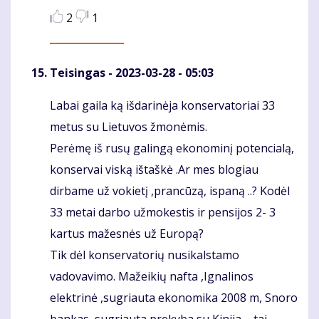
2
1
Teisingas
- 2023-03-28 - 05:03
Labai gaila ką išdarinėja konservatoriai 33
Komentaras
metus su Lietuvos žmonėmis.
Perėmę iš rusų galingą ekonominį potencialą,
konservai viską ištaškė .Ar mes blogiau
dirbame už vokietį ,prancūzą, ispaną ..? Kodėl
33 metai darbo užmokestis ir pensijos 2- 3
kartus mažesnės už Europą?
Tik dėl konservatorių nusikalstamo
vadovavimo. Mažeikių nafta ,Ignalinos
elektrinė ,sugriauta ekonomika 2008 m, Snoro
bankas, sugriauta prekyba su Kinija – tai