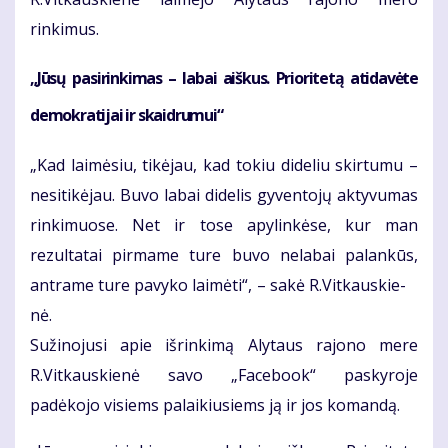
rinkimus.
„Jūsų pasirinkimas – labai aiškus. Prioritetą atidavėte
demokratijai ir skaidrumui“
„Kad laimėsiu, tikėjau, kad tokiu dideliu skirtumu –
nesitikėjau. Buvo labai didelis gyventojų aktyvumas
rinkimuose. Net ir tose apylinkėse, kur man
rezultatai pirmame ture buvo nelabai palankūs,
antrame ture pavyko laimėti“, – sakė R.Vitkauskie-
nė.
Sužinojusi apie išrinkimą Alytaus rajono mere
R.Vitkauskienė savo „Facebook“ paskyroje
padėkojo visiems palaikiusiems ją ir jos komandą.