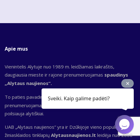
Apie mus
Vienintelis Alytuje nuo 1989 m. leidžiamas laikraštis,
daugiausia mieste ir rajone prenumeruojamas
spaudinys
„Alytaus naujienos“.
To paties pavadinimo bendrovė leidžia ir
el. laikraštį,
kuris
Sveiki. Kaip galime padėti?
prenumeruojamas Lietuvoje ir kitur, kur gyvena, dirba,
poilsiauja alytiškiai.
UAB „Alytaus naujienos“ yra ir Dzūkijoje vieno populiariausių
žiniasklaidos tinklapių
Alytausnaujienos.lt
leidėja nuo 2000