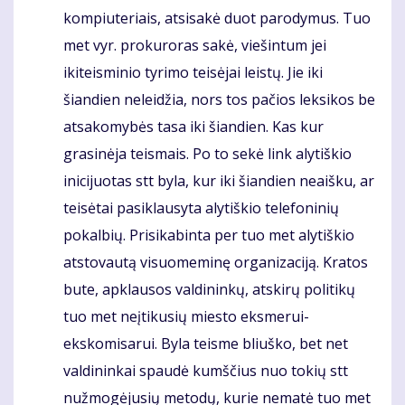
kompiuteriais, atsisakė duot parodymus. Tuo
met vyr. prokuroras sakė, viešintum jei
ikiteisminio tyrimo teisėjai leistų. Jie iki
šiandien neleidžia, nors tos pačios leksikos be
atsakomybės tasa iki šiandien. Kas kur
grasinėja teismais. Po to sekė link alytiškio
inicijuotas stt byla, kur iki šiandien neaišku, ar
teisėtai pasiklausyta alytiškio telefoninių
pokalbių. Prisikabinta per tuo met alytiškio
atstovautą visuomeminę organizaciją. Kratos
bute, apklausos valdininkų, atskirų politikų
tuo met neįtikusių miesto eksmerui-
ekskomisarui. Byla teisme bliuško, bet net
valdininkai spaudė kumščius nuo tokių stt
nužmogėjusių metodų, kurie nematė tuo met