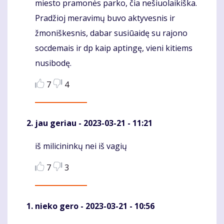
miesto pramonės parko, čia nešiuolaikiška.
Pradžioj meravimų buvo aktyvesnis ir
žmoniškesnis, dabar susiūaidę su rajono
socdemais ir dp kaip aptingę, vieni kitiems
nusibodę.
7
4
jau geriau
- 2023-03-21 - 11:21
iš milicininkų nei iš vagių
Komentaras
7
3
nieko gero
- 2023-03-21 - 10:56