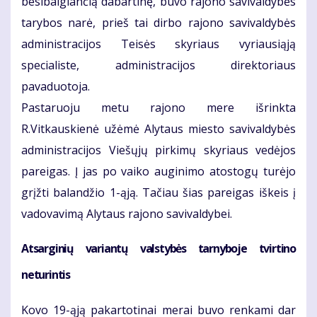
besibaigiančią dabartinę, buvo rajono savivaldybės
tarybos narė, prieš tai dirbo rajono savivaldybės
administracijos Teisės skyriaus vyriausiąją
specialiste, administracijos direktoriaus
pavaduotoja.
Pastaruoju metu rajono mere išrinkta
R.Vitkauskienė užėmė Alytaus miesto savivaldybės
administracijos Viešųjų pirkimų skyriaus vedėjos
pareigas. Į jas po vaiko auginimo atostogų turėjo
grįžti balandžio 1-ąją. Tačiau šias pareigas iškeis į
vadovavimą Alytaus rajono savivaldybei.
Atsarginių variantų valstybės tarnyboje tvirtino
neturintis
Kovo 19-ąją pakartotinai merai buvo renkami dar