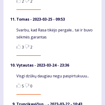
2
2
Tomas
- 2023-03-25 - 09:53
Svarbu, kad Rasa tikėjo pergale... tai ir buvo
Komentaras
sėkmės garantas
3
2
Vytautas
- 2023-03-24 - 23:36
Visgi dzūkų daugiau negu paspirtukuuu...
Komentaras
5
0
Truncikavičius…
- 2023-03-22 - 10:43