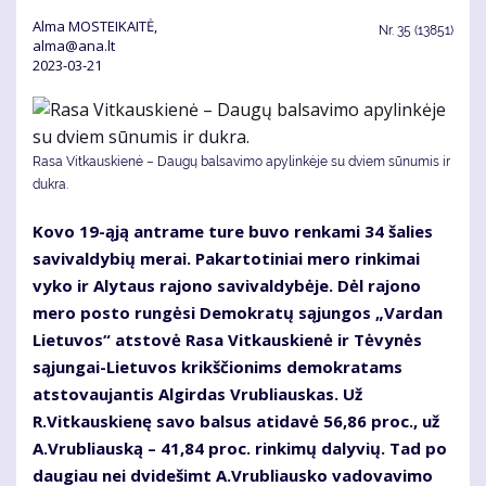
Alma MOSTEIKAITĖ,
Nr.
35 (13851)
alma@ana.lt
2023-03-21
Rasa Vitkauskienė – Daugų balsavimo apylinkėje su dviem sūnumis ir
dukra.
Kovo 19-ąją antrame ture buvo renkami 34 šalies
savivaldybių merai. Pakartotiniai mero rinkimai
vyko ir Alytaus rajono savivaldybėje. Dėl rajono
mero posto rungėsi Demokratų sąjungos „Vardan
Lietuvos“ atstovė Rasa Vitkauskienė ir Tėvynės
sąjungai-Lietuvos krikščionims demokratams
atstovaujantis Algirdas Vrubliauskas. Už
R.Vitkauskienę savo balsus atidavė 56,86 proc., už
A.Vrubliauską – 41,84 proc. rinkimų dalyvių. Tad po
daugiau nei dvidešimt A.Vrubliausko vadovavimo