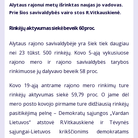
Alytaus rajonui metų išrinktas naujas jo vadovas.
Prie šios savivaldybės vairo stos R.Vitkauskienė.
Rinkėjų aktyvumas siekė beveik 60 proc.
Alytaus rajono savivaldybėje yra šiek tiek daugiau
nei 23 tūkst. 500 rinkėjų. Kovo 5-ąją vykusiuose
rajono mero ir rajono savivaldybės tarybos
rinkimuose jų dalyvavo beveik 58 proc.
Kovo 19-ąją antrame rajono mero rinkimų ture
rinkėjų aktyvumas siekė 59,79 proc. O jame dėl
mero posto kovojo pirmame ture didžiausią rinkėjų
pasitikėjimą pelnę – Demokratų sąjungos „Vardan
Lietuvos“ atstovė R.Vitkauskienė ir Tėvynės
sąjungai-Lietuvos krikščionims demokratams