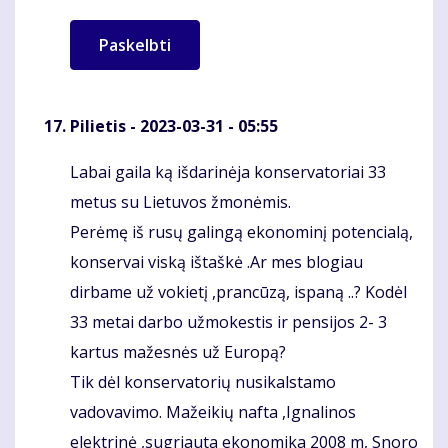
Pilietis
- 2023-03-31 - 05:55
Labai gaila ką išdarinėja konservatoriai 33
Komentaras
metus su Lietuvos žmonėmis.
Perėmę iš rusų galingą ekonominį potencialą,
konservai viską ištaškė .Ar mes blogiau
dirbame už vokietį ,prancūzą, ispaną ..? Kodėl
33 metai darbo užmokestis ir pensijos 2- 3
kartus mažesnės už Europą?
Tik dėl konservatorių nusikalstamo
vadovavimo. Mažeikių nafta ,Ignalinos
elektrinė ,sugriauta ekonomika 2008 m, Snoro