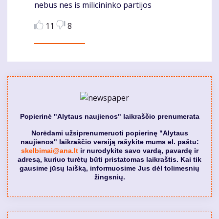
nebus nes is milicininko partijos
Komentaras
11
8
Popierinė "Alytaus naujienos" laikraščio prenumerata
Norėdami užsiprenumeruoti popierinę "Alytaus
naujienos" laikraščio versiją rašykite mums el. paštu:
skelbimai@ana.lt
ir nurodykite savo vardą, pavardę ir
adresą, kuriuo turėtų būti pristatomas laikraštis. Kai tik
gausime jūsų laišką, informuosime Jus dėl tolimesnių
žingsnių.