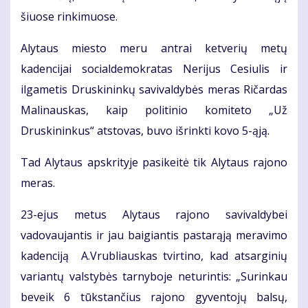
šiuose rinkimuose.
Alytaus miesto meru antrai ketverių metų
kadencijai socialdemokratas Nerijus Cesiulis ir
ilgametis Druskininkų savivaldybės meras Ričardas
Malinauskas, kaip politinio komiteto „Už
Druskininkus“ atstovas, buvo išrinkti kovo 5-ąją.
Tad Alytaus apskrityje pasikeitė tik Alytaus rajono
meras.
23-ejus metus Alytaus rajono savivaldybei
vadovaujantis ir jau baigiantis pastarąją meravimo
kadenciją A.Vrubliauskas tvirtino, kad atsarginių
variantų valstybės tarnyboje neturintis: „Surinkau
beveik 6 tūkstančius rajono gyventojų balsų,