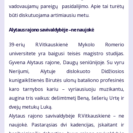
vadovaujamų pareigų pasidalijimo. Apie tai turėtų
būti diskutuojama artimiausiu metu.
Alytaus rajono savivaldybėje –ne naujokė
39-erių R.Vitkauskienė Mykolo Romerio
universitete yra baigusi teisės magistro studijas.
Gyvena Alytaus rajone, Daugų seniūnijoje. Su vyru
Nerijumi, Alytuje dislokuoto Didžiosios
kunigaikštienės Birutės ulonų bataliono profesinės
karo tarnybos kariu – vyriausiuoju muzikantu,
augina tris vaikus: dešimtmetį Beną, šešerių Urtę ir
dvejų metukų Luką.
Alytaus rajono savivaldybėje R.Vitkauskienė – ne
naujokė. Pastarąsias dvi kadencijas, įskaitant ir