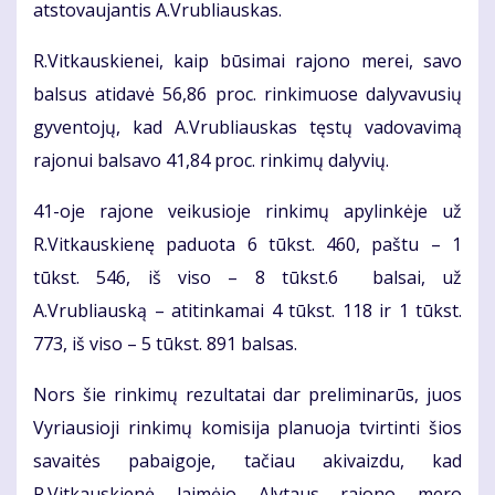
atstovaujantis A.Vrubliauskas.
R.Vitkauskienei, kaip būsimai rajono merei, savo
balsus atidavė 56,86 proc. rinkimuose dalyvavusių
gyventojų, kad A.Vrubliauskas tęstų vadovavimą
rajonui balsavo 41,84 proc. rinkimų dalyvių.
41-oje rajone veikusioje rinkimų apylinkėje už
R.Vitkauskienę paduota 6 tūkst. 460, paštu – 1
tūkst. 546, iš viso – 8 tūkst.6 balsai, už
A.Vrubliauską – atitinkamai 4 tūkst. 118 ir 1 tūkst.
773, iš viso – 5 tūkst. 891 balsas.
Nors šie rinkimų rezultatai dar preliminarūs, juos
Vyriausioji rinkimų komisija planuoja tvirtinti šios
savaitės pabaigoje, tačiau akivaizdu, kad
R.Vitkauskienė laimėjo Alytaus rajono mero