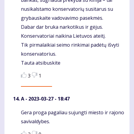
nusikalstamo konservatorių susitarus su
grybauskaite vadovavimo pasekmės.
Dabar dar bruka narkotikus ir gėjus.
Konservatoriai naikina Lietuvos ateitį.
Tik pirmalaikiai seimo rinkimai padėtų išvyti
konservatorius.
Tauta atsibuskite
3
1
A
- 2023-03-27 - 18:47
Gera proga pagaliau sujungti miesto ir rajono
Komentaras
savivaldybes.