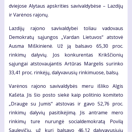
dviejose Alytaus apskrities savivaldybėse – Lazdijų
ir Varėnos rajonų.
Lazdijų rajono savivaldybei toliau vadovaus
Demokratų sąjungos „Vardan Lietuvos“ atstovė
Ausma Miškinienė. Už ją balsavo 65,30 proc.
rinkimų dalyvių. Jos konkurentas Krikščionių
sąjungai atstovaujantis Artūras Margelis surinko
33,41 proc. rinkėjų, dalyvavusių rinkimuose, balsų.
Varėnos rajono savivaldybės meru išliko Algis
Kašėta. Jis šio posto siekė kaip politinio komiteto
„Drauge su Jumis“ atstovas ir gavo 52,76 proc.
rinkimų dalyvių pasitikėjimą. Jis antrame mero
rinkimų ture nurungė socialdemokratą Povilą
Saulevičių, už kurį balsavo 46,12 dalyvavusiųjų