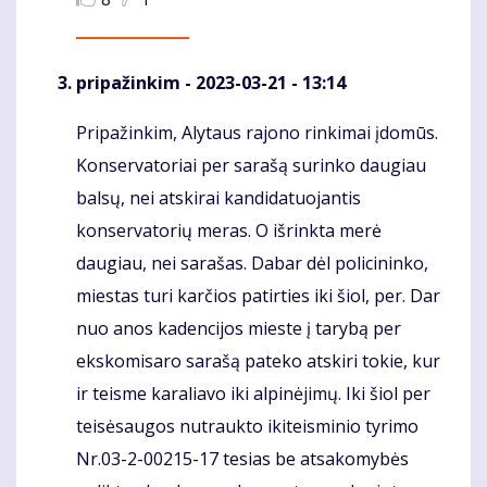
pripažinkim
- 2023-03-21 - 13:14
Pripažinkim, Alytaus rajono rinkimai įdomūs.
Komentaras
Konservatoriai per sarašą surinko daugiau
balsų, nei atskirai kandidatuojantis
konservatorių meras. O išrinkta merė
daugiau, nei sarašas. Dabar dėl policininko,
miestas turi karčios patirties iki šiol, per. Dar
nuo anos kadencijos mieste į tarybą per
ekskomisaro sarašą pateko atskiri tokie, kur
ir teisme karaliavo iki alpinėjimų. Iki šiol per
teisėsaugos nutraukto ikiteisminio tyrimo
Nr.03-2-00215-17 tesias be atsakomybės