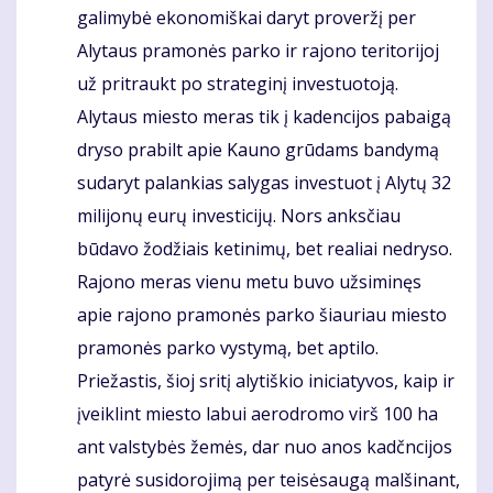
galimybė ekonomiškai daryt proveržį per
Alytaus pramonės parko ir rajono teritorijoj
už pritraukt po strateginį investuotoją.
Alytaus miesto meras tik į kadencijos pabaigą
dryso prabilt apie Kauno grūdams bandymą
sudaryt palankias salygas investuot į Alytų 32
milijonų eurų investicijų. Nors anksčiau
būdavo žodžiais ketinimų, bet realiai nedryso.
Rajono meras vienu metu buvo užsiminęs
apie rajono pramonės parko šiauriau miesto
pramonės parko vystymą, bet aptilo.
Priežastis, šioj sritį alytiškio iniciatyvos, kaip ir
įveiklint miesto labui aerodromo virš 100 ha
ant valstybės žemės, dar nuo anos kadčncijos
patyrė susidorojimą per teisėsaugą malšinant,