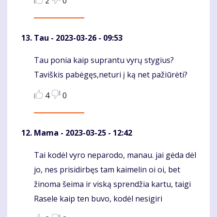
2
0
Tau
- 2023-03-26 - 09:53
Tau ponia kaip suprantu vyrų stygius?
Komentaras
Taviškis pabėgęs,neturi į ką net pažiūrėti?
4
0
Mama
- 2023-03-25 - 12:42
Tai kodėl vyro neparodo, manau. jai gėda dėl
Komentaras
jo, nes prisidirbęs tam kaimelin oi oi, bet
žinoma šeima ir viską sprendžia kartu, taigi
Rasele kaip ten buvo, kodėl nesigiri