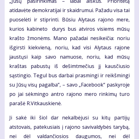
„Jūsų pasirinkimas – labai aiškus. Prioritetą
atidavėte demokratijai ir skaidrumui. Pažadu visa tai
puoselėti ir stiprinti. Būsiu Alytaus rajono mere,
kurios kabineto durys bus atviros visiems mūsų
krašto žmonėms. Mano pažadai nesikeičia: noriu
išgirsti kiekvieną, noriu, kad visi Alytaus rajone
jaustųsi kaip savo namuose, noriu, kad mūsų
kraštas pabustų iš dešimtmečius jį kausčiusio
sąstingio. Tegul bus darbai prasmingi ir reikšmingi
su Jūsų visų pagalba“, – savo „Facebook“ paskyroje
po jai sėkmingo antro rajono mero rinkimų turo
parašė R.Vitkauskienė.
Ji sakė iki šiol dar nekalbėjusi su kitų partijų
atstovais, patekusiais į rajono savivaldybės tarybą,
nei dėl valdančiosios daugumos, nei dėl