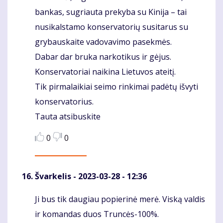
bankas, sugriauta prekyba su Kinija – tai
nusikalstamo konservatorių susitarus su
grybauskaite vadovavimo pasekmės.
Dabar dar bruka narkotikus ir gėjus.
Konservatoriai naikina Lietuvos ateitį.
Tik pirmalaikiai seimo rinkimai padėtų išvyti
konservatorius.
Tauta atsibuskite
0
0
Švarkelis
- 2023-03-28 - 12:36
Ji bus tik daugiau popierinė merė. Viską valdis
Komentaras
ir komandas duos Truncės-100%.