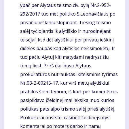
ypač per Alytaus teismo civ. bylą Nr.2-952-
292/2017 tuo met politiko S.Leonavičiaus po
privačiu ieškiniu slopinant. Tiesiog teismo
salėj tyčiojantis iš alytiškio ir nurodinėjant
teisėjai, ksd dėt alytiškiui per privatų ieškinį
dideles baudas kad alytiškis neišsimokėtų. Ir
tuo pačiu Alytuj kiti matydami nedryst šių
temų liest. Prirš dar buvo Alytaus
prokuratūros nutrauktas ikiteisminis tyrimas
Nr.03-2-00215-17, kur virš metų alytiškiui
prabilus šiom temom, iš kart per komentsrus
pasipildavo įžeidinėjimai leksika, nuo kurios
politikas pats alpo trismo salėj prieš alytiškį.
Prokurorai nuststė, rašinėti žeidinėjsntys
komentarai po moters darbo ir namų