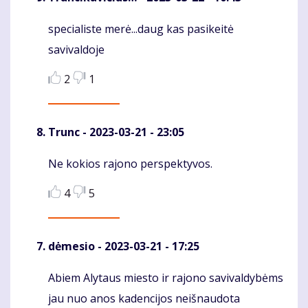
specialiste merė...daug kas pasikeitė
Komentaras
savivaldoje
2
1
Trunc
- 2023-03-21 - 23:05
Ne kokios rajono perspektyvos.
Komentaras
4
5
dėmesio
- 2023-03-21 - 17:25
Abiem Alytaus miesto ir rajono savivaldybėms
Komentaras
jau nuo anos kadencijos neišnaudota