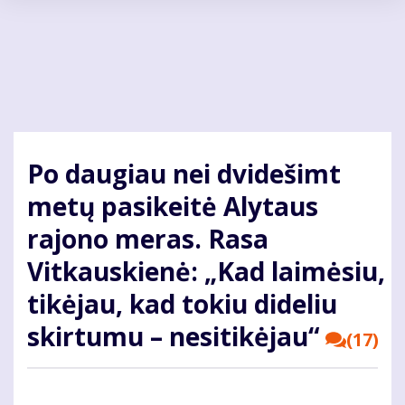
Pereiti
į
pagrindinį
turinį
Po daugiau nei dvidešimt
metų pasikeitė Alytaus
rajono meras. Rasa
Vitkauskienė: „Kad laimėsiu,
tikėjau, kad tokiu dideliu
skirtumu – nesitikėjau“
(17)