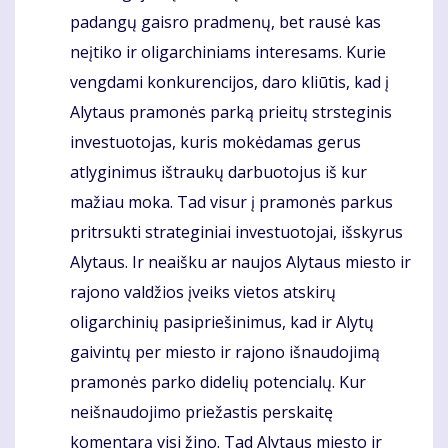
padangų gaisro pradmenų, bet rausė kas
neįtiko ir oligarchiniams interesams. Kurie
vengdami konkurencijos, daro kliūtis, kad į
Alytaus pramonės parką prieitų strsteginis
investuotojas, kuris mokėdamas gerus
atlyginimus ištraukų darbuotojus iš kur
mažiau moka. Tad visur į pramonės parkus
pritrsukti strateginiai investuotojai, išskyrus
Alytaus. Ir neaišku ar naujos Alytaus miesto ir
rajono valdžios įveiks vietos atskirų
oligarchinių pasipriešinimus, kad ir Alytų
gaivintų per miesto ir rajono išnaudojimą
pramonės parko didelių potencialų. Kur
neišnaudojimo priežastis perskaitę
komentarą visi žino. Tad Alytaus miesto ir