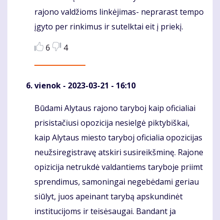
rajono valdžioms linkėjimas- neprarast tempo
įgyto per rinkimus ir sutelktai eit į priekį.
6
4
vienok
- 2023-03-21 - 16:10
Būdami Alytaus rajono taryboj kaip oficialiai
Komentaras
prisistačiusi opozicija nesielgė piktybiškai,
kaip Alytaus miesto taryboj oficialia opozicijas
neužsiregistravę atskiri susireikšminę. Rajone
opizicija netrukdė valdantiems taryboje priimt
sprendimus, samoningai negebėdami geriau
siūlyt, juos apeinant tarybą apskundinėt
institucijoms ir teisėsaugai. Bandant ja