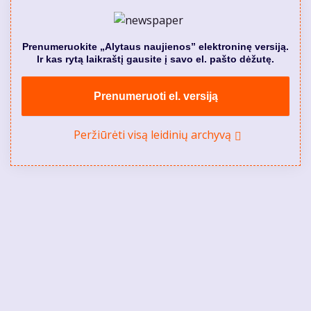
Prenumeruokite „Alytaus naujienos” elektroninę versiją.
Ir kas rytą laikraštį gausite į savo el. pašto dėžutę.
Prenumeruoti el. versiją
Peržiūrėti visą leidinių archyvą