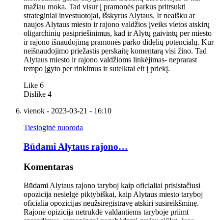
mažiau moka. Tad visur į pramonės parkus pritrsukti
strateginiai investuotojai, išskyrus Alytaus. Ir neaišku ar
naujos Alytaus miesto ir rajono valdžios įveiks vietos atskirų
oligarchinių pasipriešinimus, kad ir Alytų gaivintų per miesto
ir rajono išnaudojimą pramonės parko didelių potencialų. Kur
neišnaudojimo priežastis perskaitę komentarą visi žino. Tad
Alytaus miesto ir rajono valdžioms linkėjimas- neprarast
tempo įgyto per rinkimus ir sutelktai eit į priekį.
Like
6
Dislike
4
vienok
- 2023-03-21 - 16:10
Tiesioginė nuoroda
Būdami Alytaus rajono…
Komentaras
Būdami Alytaus rajono taryboj kaip oficialiai prisistačiusi
opozicija nesielgė piktybiškai, kaip Alytaus miesto taryboj
oficialia opozicijas neužsiregistravę atskiri susireikšminę.
Rajone opizicija netrukdė valdantiems taryboje priimt