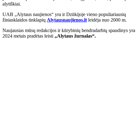
alytiškiai.
UAB „Alytaus naujienos“ yra ir Dzūkijoje vieno populiariausių
žiniasklaidos tinklapių
Alytausnaujienos.lt
leidėja nuo 2000 m.
Naujausias mūsų redakcijos ir kūrybinių bendradarbių spaudinys yra
2024 metais pradėtas leisti
„Alytaus žurnalas“.