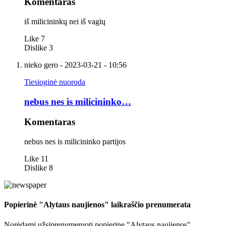
Komentaras
iš milicininkų nei iš vagių
Like
7
Dislike
3
nieko gero
- 2023-03-21 - 10:56
Tiesioginė nuoroda
nebus nes is milicininko…
Komentaras
nebus nes is milicininko partijos
Like
11
Dislike
8
Popierinė "Alytaus naujienos" laikraščio prenumerata
Norėdami užsiprenumeruoti popierinę "Alytaus naujienos"