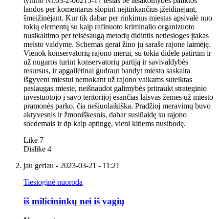
tyrimo Nr.03-2-00215-17 tesias be atsakomybės paliktos
landos per komentarus slopint neįtinkančius įžeidinėjant,
šmeižinėjant. Kur tik dabar per rinkimus miestas apsivalė nuo
tokių elementų su kaip rafinuoto kriminalio organizuoto
nusikaltimo per teisėsaugą metodų didintis netiesioges įtakas
meisto valdyme. Schemas gerai žino jų saraše rajone laimėję.
Vienok konservatorių rajono merui, su tokia didele patirtim ir
už nugaros turint konservatorių partiją ir savivaldybės
resursus, ir apgailėtinai gudraut bandyt miesto saskaita
išgyvent miestui nemokant už rajono vaikams suteiktas
paslaugas mieste, neišnaudot galimybės pritraukt strateginio
investuotojo į savo teritorijoj esančias laisvas žemes už miesto
pramonės parko, čia nešiuolaikiška. Pradžioj meravimų buvo
aktyvesnis ir žmoniškesnis, dabar susiūaidę su rajono
socdemais ir dp kaip aptingę, vieni kitiems nusibodę.
Like
7
Dislike
4
jau geriau
- 2023-03-21 - 11:21
Tiesioginė nuoroda
iš milicininkų nei iš vagių