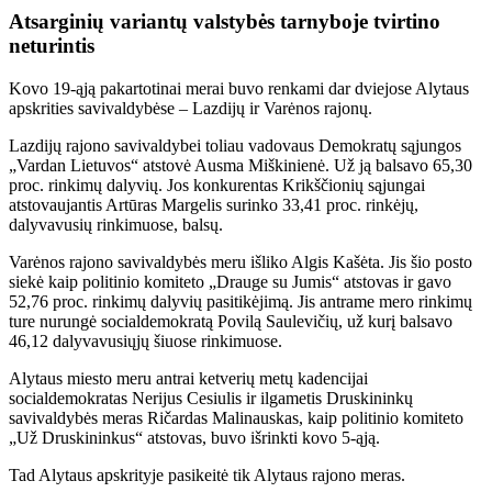
Atsarginių variantų valstybės tarnyboje tvirtino
neturintis
Kovo 19-ąją pakartotinai merai buvo renkami dar dviejose Alytaus
apskrities savivaldybėse – Lazdijų ir Varėnos rajonų.
Lazdijų rajono savivaldybei toliau vadovaus Demokratų sąjungos
„Vardan Lietuvos“ atstovė Ausma Miškinienė. Už ją balsavo 65,30
proc. rinkimų dalyvių. Jos konkurentas Krikščionių sąjungai
atstovaujantis Artūras Margelis surinko 33,41 proc. rinkėjų,
dalyvavusių rinkimuose, balsų.
Varėnos rajono savivaldybės meru išliko Algis Kašėta. Jis šio posto
siekė kaip politinio komiteto „Drauge su Jumis“ atstovas ir gavo
52,76 proc. rinkimų dalyvių pasitikėjimą. Jis antrame mero rinkimų
ture nurungė socialdemokratą Povilą Saulevičių, už kurį balsavo
46,12 dalyvavusiųjų šiuose rinkimuose.
Alytaus miesto meru antrai ketverių metų kadencijai
socialdemokratas Nerijus Cesiulis ir ilgametis Druskininkų
savivaldybės meras Ričardas Malinauskas, kaip politinio komiteto
„Už Druskininkus“ atstovas, buvo išrinkti kovo 5-ąją.
Tad Alytaus apskrityje pasikeitė tik Alytaus rajono meras.