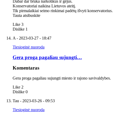
Dabar dar bruka narkotikus ir gėjus.
Konservatoriai naikina Lietuvos ateitį.
Tik pirmalaikiai seimo rinkimai padėtų išvyti konservatorius.
Tauta atsibuskite
Like
3
Dislike
1
A
- 2023-03-27 - 18:47
Tiesioginė nuoroda
Gera proga pagaliau sujungti…
Komentaras
Gera proga pagaliau sujungti miesto ir rajono savivaldybes.
Like
2
Dislike
0
Tau
- 2023-03-26 - 09:53
Tiesioginė nuoroda