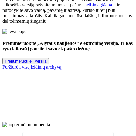
laikraščio versiją rašykite mums el. paštu:
skelbimai@ana.lt
ir
nurodykite savo vardą, pavardę ir adresą, kuriuo turėtų būti
pristatomas laikraštis. Kai tik gausime jūsų laišką, informuosime Jus
dėl tolimesnių žingsnių.
Prenumeruokite „Alytaus naujienos” elektroninę versiją. Ir kas
rytą laikraštį gausite į savo el. pašto dėžutę.
Prenumeruoti el. versiją
Peržiūrėti visą leidinių archyvą