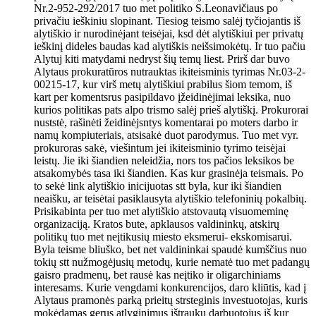
Nr.2-952-292/2017 tuo met politiko S.Leonavičiaus po
privačiu ieškiniu slopinant. Tiesiog teismo salėj tyčiojantis iš
alytiškio ir nurodinėjant teisėjai, ksd dėt alytiškiui per privatų
ieškinį dideles baudas kad alytiškis neišsimokėtų. Ir tuo pačiu
Alytuj kiti matydami nedryst šių temų liest. Prirš dar buvo
Alytaus prokuratūros nutrauktas ikiteisminis tyrimas Nr.03-2-
00215-17, kur virš metų alytiškiui prabilus šiom temom, iš
kart per komentsrus pasipildavo įžeidinėjimai leksika, nuo
kurios politikas pats alpo trismo salėj prieš alytiškį. Prokurorai
nuststė, rašinėti žeidinėjsntys komentarai po moters darbo ir
namų kompiuteriais, atsisakė duot parodymus. Tuo met vyr.
prokuroras sakė, viešintum jei ikiteisminio tyrimo teisėjai
leistų. Jie iki šiandien neleidžia, nors tos pačios leksikos be
atsakomybės tasa iki šiandien. Kas kur grasinėja teismais. Po
to sekė link alytiškio inicijuotas stt byla, kur iki šiandien
neaišku, ar teisėtai pasiklausyta alytiškio telefoninių pokalbių.
Prisikabinta per tuo met alytiškio atstovautą visuomeminę
organizaciją. Kratos bute, apklausos valdininkų, atskirų
politikų tuo met neįtikusių miesto eksmerui- ekskomisarui.
Byla teisme bliuško, bet net valdininkai spaudė kumščius nuo
tokių stt nužmogėjusių metodų, kurie nematė tuo met padangų
gaisro pradmenų, bet rausė kas neįtiko ir oligarchiniams
interesams. Kurie vengdami konkurencijos, daro kliūtis, kad į
Alytaus pramonės parką prieitų strsteginis investuotojas, kuris
mokėdamas gerus atlyginimus ištraukų darbuotojus iš kur