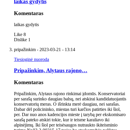
laikas gydytis
Komentaras
laikas gydytis
Like
8
Dislike
1
pripažinkim
- 2023-03-21 - 13:14
Tiesioginė nuoroda
Pripažinkim, Alytaus rajono…
Komentaras
Pripažinkim, Alytaus rajono rinkimai įdomūs. Konservatoriai
per sarašą surinko daugiau balsų, nei atskirai kandidatuojantis
konservatorių meras. O išrinkta merė daugiau, nei sarašas.
Dabar dėl policininko, miestas turi karčios patirties iki šiol,
per. Dar nuo anos kadencijos mieste į tarybą per ekskomisaro
sarašą pateko atskiri tokie, kur ir teisme karaliavo iki
alpinėjimų. Iki šiol per teisėsaugos nutraukto ikiteisminio