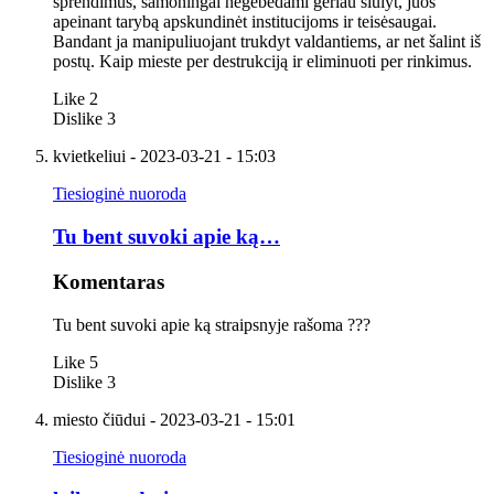
sprendimus, samoningai negebėdami geriau siūlyt, juos
apeinant tarybą apskundinėt institucijoms ir teisėsaugai.
Bandant ja manipuliuojant trukdyt valdantiems, ar net šalint iš
postų. Kaip mieste per destrukciją ir eliminuoti per rinkimus.
Like
2
Dislike
3
kvietkeliui
- 2023-03-21 - 15:03
Tiesioginė nuoroda
Tu bent suvoki apie ką…
Komentaras
Tu bent suvoki apie ką straipsnyje rašoma ???
Like
5
Dislike
3
miesto čiūdui
- 2023-03-21 - 15:01
Tiesioginė nuoroda