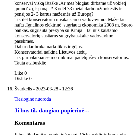
konservai viską ištaškė .Ar mes blogiau dirbame už vokietį
,prancūzą, ispaną ..? Kodėl 33 metai darbo užmokestis ir
pensijos 2- 3 kartus mažesnės už Europą?
Tik dėl konservatorių nusikalstamo vadovavimo. Mažeikių
nafta ,Ignalinos elektrinė ,sugriauta ekonomika 2008 m, Snoro
bankas, sugriauta prekyba su Kinija – tai nusikalstamo
konservatorių susitarus su grybauskaite vadovavimo
pasekmės.
Dabar dar bruka narkotikus ir gėjus.
Konservatoriai naikina Lietuvos ateitį.
Tik pirmalaikiai seimo rinkimai padėtų išvyti konservatorius.
Tauta atsibuskite
Like
0
Dislike
0
Švarkelis
- 2023-03-28 - 12:36
Tiesioginė nuoroda
Ji bus tik daugiau popierinė…
Komentaras
Ji bus tik daugiau popierinė merė. Viską valdis ir komandas