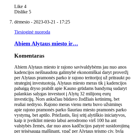
Like
4
Dislike
5
dėmesio
- 2023-03-21 - 17:25
Tiesioginė nuoroda
Abiem Alytaus miesto ir…
Komentaras
Abiem Alytaus miesto ir rajono savivaldybėms jau nuo anos
kadencijos neišnaudota galimybė ekonomiškai daryt proveržį
per Alytaus pramonės parko ir rajono teritorijoj už pritraukt po
strateginį investuotoją. Alytaus miesto meras tik į kadencijos
pabaigą dryso prabilt apie Kauno grūdams bandymą sudaryt
palankias salygas investuot į Alytų 32 milijonų eurų
investicijų. Nors anksčiau būdavo žodžiais ketinimų, bet
realiai nedryso. Rajono meras vienu metu buvo užsiminęs
apie rajono pramonės parko šiauriau miesto pramonės parko
vystymą, bet aptilo. Priežastis, šioj sritį alytiškio iniciatyvos,
kaip ir įveiklint miesto labui aerodromo virš 100 ha ant
valstybės žemės, dar nuo anos kadčncijos patyrė susidorojimą
per teisėsaugą malšinant, ypač per Alytaus teismo civ. bylą