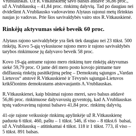
Vrubliauskas. Už R.Vitkauskienę savo balsus atidavė 56,86 proc.,
už A.Vrubliauską – 41,84 proc. rinkimų dalyvių. Tad po daugiau nei
dvidešimt A.Vrubliausko vadovavimo Alytaus rajonui metų išrinktas
naujas jo vadovas. Prie šios savivaldybės vairo stos R.Vitkauskienė.
Rinkėjų aktyvumas siekė beveik 60 proc.
Alytaus rajono savivaldybėje yra šiek tiek daugiau nei 23 tūkst. 500
rinkėjų. Kovo 5-ąją vykusiuose rajono mero ir rajono savivaldybės
tarybos rinkimuose jų dalyvavo beveik 58 proc.
Kovo 19-ąją antrame rajono mero rinkimų ture rinkėjų aktyvumas
siekė 59,79 proc. O jame dėl mero posto kovojo pirmame ture
didžiausią rinkėjų pasitikėjimą pelnę – Demokratų sąjungos „Vardan
Lietuvos“ atstovė R.Vitkauskienė ir Tėvynės sąjungai-Lietuvos
krikščionims demokratams atstovaujantis A.Vrubliauskas.
R.Vitkauskienei, kaip būsimai rajono merei, savo balsus atidavė
56,86 proc. rinkimuose dalyvavusių gyventojų, kad A.Vrubliauskas
tęstų vadovavimą rajonui balsavo 41,84 proc. rinkimų dalyvių.
41-oje rajone veikusioje rinkimų apylinkėje už R.Vitkauskienę
paduota 6 tūkst. 460, paštu – 1 tūkst. 546, iš viso – 8 tūkst.6 balsai,
už A.Vrubliauską – atitinkamai 4 tūkst. 118 ir 1 tūkst. 773, iš viso –
5 tūkst. 891 balsas.