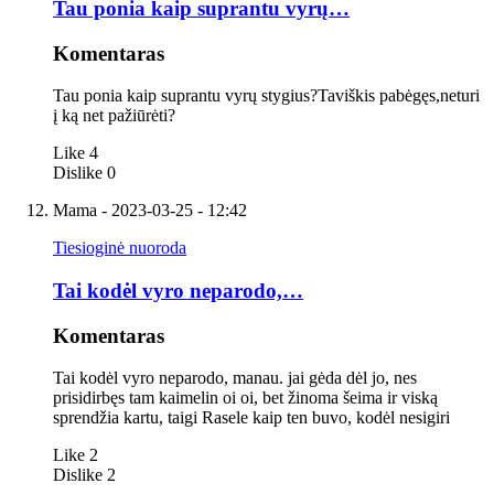
Tau ponia kaip suprantu vyrų…
Komentaras
Tau ponia kaip suprantu vyrų stygius?Taviškis pabėgęs,neturi
į ką net pažiūrėti?
Like
4
Dislike
0
Mama
- 2023-03-25 - 12:42
Tiesioginė nuoroda
Tai kodėl vyro neparodo,…
Komentaras
Tai kodėl vyro neparodo, manau. jai gėda dėl jo, nes
prisidirbęs tam kaimelin oi oi, bet žinoma šeima ir viską
sprendžia kartu, taigi Rasele kaip ten buvo, kodėl nesigiri
Like
2
Dislike
2