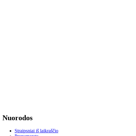
Nuorodos
Straipsniai iš laikraščio