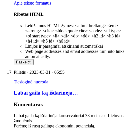
Apie teksto formatus
Ribotas HTML
Leidžiamos HTML žymės: <a href hreflang> <em>
<strong> <cite> <blockquote cite> <code> <ul type>
<ol start type> <li> <dl> <dt> <dd> <h2 id> <h3 id>
<h4 id> <h5 id> <h6 id>
Linijos ir paragrafai atskiriami automatiškai
Web page addresses and email addresses turn into links
automatically.
Pilietis
- 2023-03-31 - 05:55
Tiesioginė nuoroda
Labai gaila ką išdarinėja…
Komentaras
Labai gaila ką išdarinėja konservatoriai 33 metus su Lietuvos
žmonėmis.
Perėmę iš rusų galingą ekonominį potencialą,