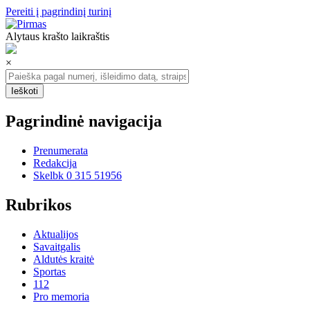
Pereiti į pagrindinį turinį
Alytaus krašto laikraštis
×
Pagrindinė navigacija
Prenumerata
Redakcija
Skelbk 0 315 51956
Rubrikos
Aktualijos
Savaitgalis
Aldutės kraitė
Sportas
112
Pro memoria