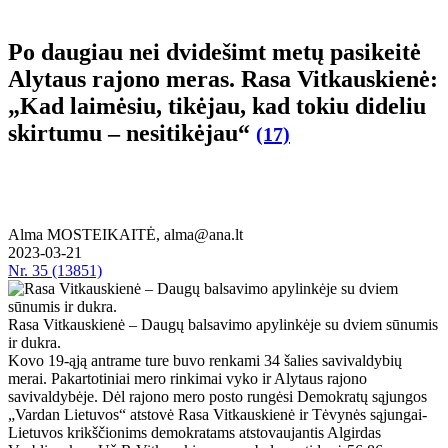
Po daugiau nei dvidešimt metų pasikeitė
Alytaus rajono meras. Rasa Vitkauskienė:
„Kad laimėsiu, tikėjau, kad tokiu dideliu
skirtumu – nesitikėjau“
(17)
Alma MOSTEIKAITĖ, alma@ana.lt
2023-03-21
Nr.
35 (13851)
Rasa Vitkauskienė – Daugų balsavimo apylinkėje su dviem sūnumis
ir dukra.
Kovo 19-ąją antrame ture buvo renkami 34 šalies savivaldybių
merai. Pakartotiniai mero rinkimai vyko ir Alytaus rajono
savivaldybėje. Dėl rajono mero posto rungėsi Demokratų sąjungos
„Vardan Lietuvos“ atstovė Rasa Vitkauskienė ir Tėvynės sąjungai-
Lietuvos krikščionims demokratams atstovaujantis Algirdas