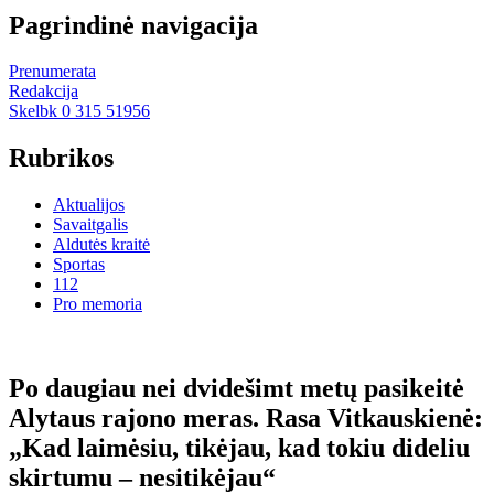
Pagrindinė navigacija
Prenumerata
Redakcija
Skelbk 0 315 51956
Rubrikos
Aktualijos
Savaitgalis
Aldutės kraitė
Sportas
112
Pro memoria
Po daugiau nei dvidešimt metų pasikeitė
Alytaus rajono meras. Rasa Vitkauskienė:
„Kad laimėsiu, tikėjau, kad tokiu dideliu
skirtumu – nesitikėjau“