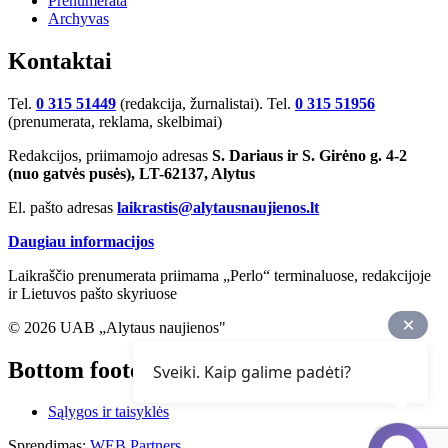
Prenumerata
Archyvas
Kontaktai
Tel.
0 315 51449
(redakcija, žurnalistai). Tel.
0 315 51956
(prenumerata, reklama, skelbimai)
Redakcijos, priimamojo adresas
S. Dariaus ir S. Girėno g. 4-2
(nuo gatvės pusės), LT-62137, Alytus
El. pašto adresas
laikrastis@alytausnaujienos.lt
Daugiau informacijos
Laikraščio prenumerata priimama „Perlo“ terminaluose, redakcijoje
ir Lietuvos pašto skyriuose
© 2026 UAB „Alytaus naujienos"
Bottom footer
Sveiki. Kaip galime padėti?
Sąlygos ir taisyklės
Sprendimas:
WEB Partners