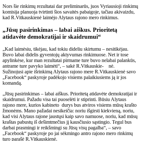
Nors šie rinkimų rezultatai dar preliminarūs, juos Vyriausioji rinkimų
komisija planuoja tvirtinti šios savaitės pabaigoje, tačiau akivaizdu,
kad R.Vitkauskienė laimėjo Alytaus rajono mero rinkimus.
„Jūsų pasirinkimas – labai aiškus. Prioritetą
atidavėte demokratijai ir skaidrumui“
„Kad laimėsiu, tikėjau, kad tokiu dideliu skirtumu – nesitikėjau.
Buvo labai didelis gyventojų aktyvumas rinkimuose. Net ir tose
apylinkėse, kur man rezultatai pirmame ture buvo nelabai palankūs,
antrame ture pavyko laimėti“, – sakė R.Vitkauskie- nė.
Sužinojusi apie išrinkimą Alytaus rajono mere R.Vitkauskienė savo
„Facebook“ paskyroje padėkojo visiems palaikiusiems ją ir jos
komandą.
„Jūsų pasirinkimas – labai aiškus. Prioritetą atidavėte demokratijai ir
skaidrumui. Pažadu visa tai puoselėti ir stiprinti. Būsiu Alytaus
rajono mere, kurios kabineto durys bus atviros visiems mūsų krašto
žmonėms. Mano pažadai nesikeičia: noriu išgirsti kiekvieną, noriu,
kad visi Alytaus rajone jaustųsi kaip savo namuose, noriu, kad mūsų
kraštas pabustų iš dešimtmečius jį kausčiusio sąstingio. Tegul bus
darbai prasmingi ir reikšmingi su Jūsų visų pagalba“, – savo
„Facebook“ paskyroje po jai sėkmingo antro rajono mero rinkimų
turo parašė R.Vitkauskienė.