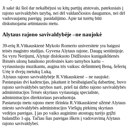
Ji sakė iki šiol dar nekalbėjusi su kitų partijų atstovais, patekusiais į
rajono savivaldybės tarybą, nei dėl valdančiosios daugumos, nei dėl
vadovaujamų pareigų pasidalijimo. Apie tai turėtų būti
diskutuojama artimiausiu metu.
Alytaus rajono savivaldybėje –ne naujokė
39-erių R.Vitkauskienė Mykolo Romerio universitete yra baigusi
teisės magistro studijas. Gyvena Alytaus rajone, Daugų seniūnijoje.
Su vyru Nerijumi, Alytuje dislokuoto Didžiosios kunigaikštienės
Birutės ulonų bataliono profesinės karo tarnybos kariu –
vyriausiuoju muzikantu, augina tris vaikus: dešimtmetį Beną, šešerių
Urtę ir dvejų metukų Luką.
Alytaus rajono savivaldybėje R.Vitkauskienė – ne naujokė.
Pastarąsias dvi kadencijas, įskaitant ir besibaigiančią dabartinę, buvo
rajono savivaldybės tarybos narė, prieš tai dirbo rajono savivaldybės
administracijos Teisės skyriaus vyriausiąją specialiste,
administracijos direktoriaus pavaduotoja.
Pastaruoju metu rajono mere išrinkta R.Vitkauskienė užėmė Alytaus
miesto savivaldybės administracijos Viešųjų pirkimų skyriaus
vedėjos pareigas. Į jas po vaiko auginimo atostogų turėjo grįžti
balandžio 1-ąją. Tačiau šias pareigas iškeis į vadovavimą Alytaus
rajono savivaldybei.