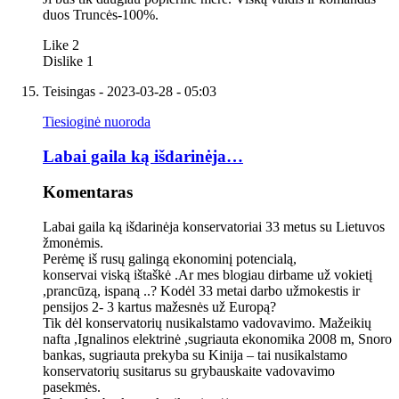
duos Truncės-100%.
Like
2
Dislike
1
Teisingas
- 2023-03-28 - 05:03
Tiesioginė nuoroda
Labai gaila ką išdarinėja…
Komentaras
Labai gaila ką išdarinėja konservatoriai 33 metus su Lietuvos
žmonėmis.
Perėmę iš rusų galingą ekonominį potencialą,
konservai viską ištaškė .Ar mes blogiau dirbame už vokietį
,prancūzą, ispaną ..? Kodėl 33 metai darbo užmokestis ir
pensijos 2- 3 kartus mažesnės už Europą?
Tik dėl konservatorių nusikalstamo vadovavimo. Mažeikių
nafta ,Ignalinos elektrinė ,sugriauta ekonomika 2008 m, Snoro
bankas, sugriauta prekyba su Kinija – tai nusikalstamo
konservatorių susitarus su grybauskaite vadovavimo
pasekmės.