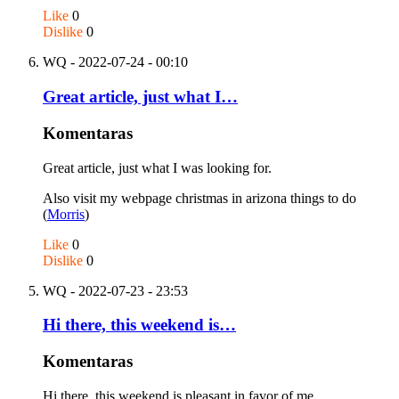
Like
0
Dislike
0
WQ
- 2022-07-24 - 00:10
Great article, just what I…
Komentaras
Great article, just what I was looking for.
Also visit my webpage christmas in arizona things to do
(
Morris
)
Like
0
Dislike
0
WQ
- 2022-07-23 - 23:53
Hi there, this weekend is…
Komentaras
Hi there, this weekend is pleasant in favor of me,