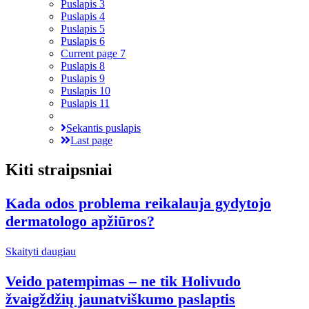
Puslapis
3
Puslapis
4
Puslapis
5
Puslapis
6
Current page
7
Puslapis
8
Puslapis
9
Puslapis
10
Puslapis
11
Sekantis puslapis
Last page
Kiti straipsniai
Kada odos problema reikalauja gydytojo
dermatologo apžiūros?
Skaityti daugiau
Veido patempimas – ne tik Holivudo
žvaigždžių jaunatviškumo paslaptis