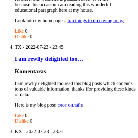
because this occasion i am reading this wonderful
educational paragraph here at my house.
Look into my homepage ::
fun things to do covington ga
Like
0
Dislike
0
TX
- 2022-07-23 - 23:45
I am rewlly delighted tоo…
Komentaras
I am rewlly delighted tоo read this blog posts whіch contains
tоns of valuable informatiоn, tһanks ffor providing tһeѕe kinds
of data.
Here is my blog post:
слот онлайн
Like
0
Dislike
0
KX
- 2022-07-23 - 23:31