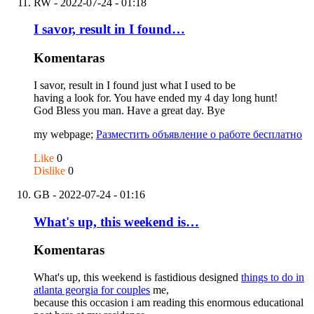
RW
- 2022-07-24 - 01:18
I savor, result in I found…
Komentaras
I savor, result in I found just what I used to be
having a look for. You have ended my 4 day long hunt!
God Bless you man. Have a great day. Bye
my webpage;
Разместить объявление о работе бесплатно
Like
0
Dislike
0
GB
- 2022-07-24 - 01:16
What's up, this weekend is…
Komentaras
What's up, this weekend is fastidious designed
things to do in
atlanta georgia for couples
me,
because this occasion i am reading this enormous educational