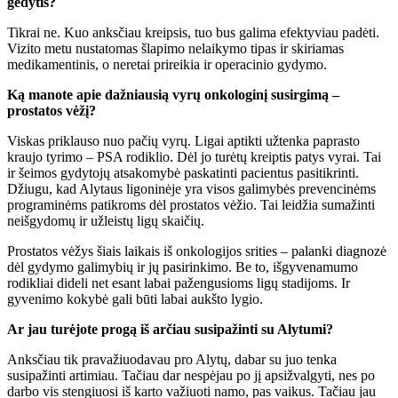
gėdytis?
Tikrai ne. Kuo anksčiau kreipsis, tuo bus galima efektyviau padėti.
Vizito metu nustatomas šlapimo nelaikymo tipas ir skiriamas
medikamentinis, o neretai prireikia ir operacinio gydymo.
Ką manote apie dažniausią vyrų onkologinį susirgimą –
prostatos vėžį?
Viskas priklauso nuo pačių vyrų. Ligai aptikti užtenka paprasto
kraujo tyrimo – PSA rodiklio. Dėl jo turėtų kreiptis patys vyrai. Tai
ir šeimos gydytojų atsakomybė paskatinti pacientus pasitikrinti.
Džiugu, kad Alytaus ligoninėje yra visos galimybės prevencinėms
programinėms patikroms dėl prostatos vėžio. Tai leidžia sumažinti
neišgydomų ir užleistų ligų skaičių.
Prostatos vėžys šiais laikais iš onkologijos srities – palanki diagnozė
dėl gydymo galimybių ir jų pasirinkimo. Be to, išgyvenamumo
rodikliai dideli net esant labai pažengusioms ligų stadijoms. Ir
gyvenimo kokybė gali būti labai aukšto lygio.
Ar jau turėjote progą iš arčiau susipažinti su Alytumi?
Anksčiau tik pravažiuodavau pro Alytų, dabar su juo tenka
susipažinti artimiau. Tačiau dar nespėjau po jį apsižvalgyti, nes po
darbo vis stengiuosi iš karto važiuoti namo, pas vaikus. Tačiau jau