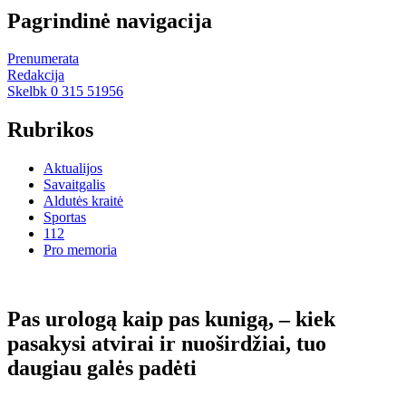
Pagrindinė navigacija
Prenumerata
Redakcija
Skelbk 0 315 51956
Rubrikos
Aktualijos
Savaitgalis
Aldutės kraitė
Sportas
112
Pro memoria
Pas urologą kaip pas kunigą, – kiek
pasakysi atvirai ir nuoširdžiai, tuo
daugiau galės padėti