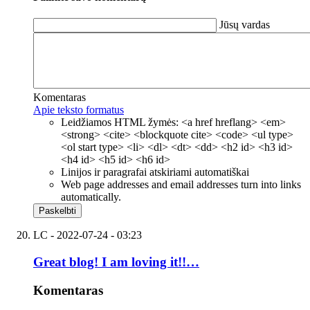
Jūsų vardas
Komentaras
Apie teksto formatus
Leidžiamos HTML žymės: <a href hreflang> <em>
<strong> <cite> <blockquote cite> <code> <ul type>
<ol start type> <li> <dl> <dt> <dd> <h2 id> <h3 id>
<h4 id> <h5 id> <h6 id>
Linijos ir paragrafai atskiriami automatiškai
Web page addresses and email addresses turn into links
automatically.
LC
- 2022-07-24 - 03:23
Great blog! I am loving it!!…
Komentaras