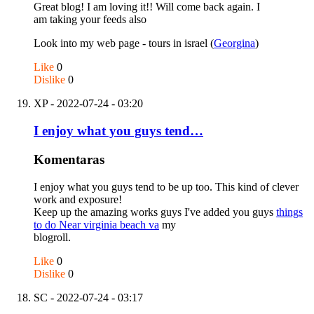
Great blog! I am loving it!! Will come back again. I
am taking your feeds also
Look into my web page - tours in israel (
Georgina
)
Like
0
Dislike
0
XP
- 2022-07-24 - 03:20
I enjoy what you guys tend…
Komentaras
I enjoy what you guys tend to be up too. This kind of clever
work and exposure!
Keep up the amazing works guys I've added you guys
things
to do Near virginia beach va
my
blogroll.
Like
0
Dislike
0
SC
- 2022-07-24 - 03:17