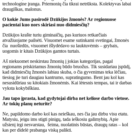
technologine įranga. Priemonių čia tikrai netrūksta. Kolektyvas labai
draugiškas, malonus.
O kokie Jums pasirodė Dzūkijos žmonės? Ar regionuose
pacientai kuo nors skiriasi nuo didmiesčių?
Dzūkijos krašte turiu giminaičių, pas kuriuos retkarčiais
atvažiuojame pailsėti. Visuomet esame sutinkami svetingai, žmonės
čia nuoširdūs, visuomet išlydėdavo su lauktuvėmis – grybais,
uogomis ir kitais Dzūkijos gamtos turtais.
Aš niekuomet neskirstau žmonių į jokias kategorijas, pagal
regionams priskiriamus žmonių būdo bruožus. Tik susidariau įspūdį,
kad didmiesčių žmonės labiau skuba, o čia gyvenimas teka lėčiau,
tiesiog jie turi daugiau kantrumo, supratingumo. Bent jau kol kas
nesusidūriau su kitokiais žmonėmis. Kai lėtesnis tempas, tai ir darbas
vyksta kokybiškiau.
Jau tapo įprasta, kad gydytojai dirba net keliose darbo vietose.
Ar tokių planų neturite?
Ne, papildomo darbo kol kas neieškau, nes čia jau dirbu visu etatu.
Matysiu, jeigu ims stigti pinigų, tada ieškosiu galimybių. Apie
užsienį irgi nesvarstau, šeima, nuolatinis būstas, draugų ratas – kol
kas per didelė prabanga viską palikti.