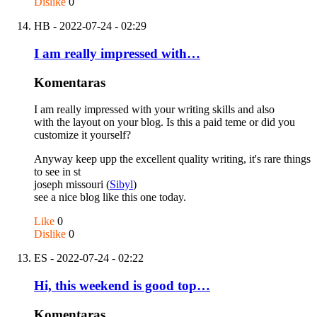
Dislike
0
HB
- 2022-07-24 - 02:29
I am really impressed with…
Komentaras
I am really impressed with your writing skills and also
with the layout on your blog. Is this a paid teme or did you
customize it yourself?
Anyway keep upp the excellent quality writing, it's rare things
to see in st
joseph missouri (
Sibyl
)
see a nice blog like this one today.
Like
0
Dislike
0
ES
- 2022-07-24 - 02:22
Hi, this weekend is good top…
Komentaras