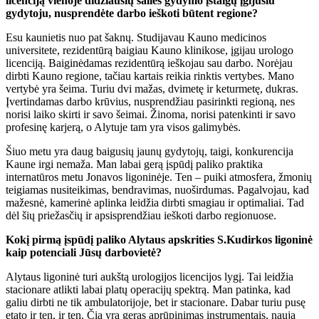
licenciją vienoje didžiausių šalies gydymo įstaigų įgijusiu
gydytoju, nusprendėte darbo ieškoti būtent regione?
Esu kaunietis nuo pat šaknų. Studijavau Kauno medicinos
universitete, rezidentūrą baigiau Kauno klinikose, įgijau urologo
licenciją. Baiginėdamas rezidentūrą ieškojau sau darbo. Norėjau
dirbti Kauno regione, tačiau kartais reikia rinktis vertybes. Mano
vertybė yra šeima. Turiu dvi mažas, dvimetę ir keturmetę, dukras.
Įvertindamas darbo krūvius, nusprendžiau pasirinkti regioną, nes
norisi laiko skirti ir savo šeimai. Žinoma, norisi patenkinti ir savo
profesinę karjerą, o Alytuje tam yra visos galimybės.
Šiuo metu yra daug baigusių jaunų gydytojų, taigi, konkurencija
Kaune irgi nemaža. Man labai gerą įspūdį paliko praktika
internatūros metu Jonavos ligoninėje. Ten – puiki atmosfera, žmonių
teigiamas nusiteikimas, bendravimas, nuoširdumas. Pagalvojau, kad
mažesnė, kamerinė aplinka leidžia dirbti smagiau ir optimaliai. Tad
dėl šių priežasčių ir apsisprendžiau ieškoti darbo regionuose.
Kokį pirmą įspūdį paliko Alytaus apskrities S.Kudirkos ligoninė
kaip potenciali Jūsų darbovietė?
Alytaus ligoninė turi aukštą urologijos licencijos lygį. Tai leidžia
stacionare atlikti labai platų operacijų spektrą. Man patinka, kad
galiu dirbti ne tik ambulatorijoje, bet ir stacionare. Dabar turiu pusę
etato ir ten, ir ten. Čia yra geras aprūpinimas instrumentais, nauja