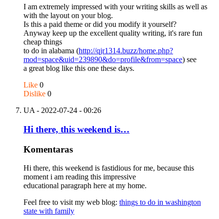
I am extremely impressed with your writing skills as well as
with the layout on your blog.
Is this a paid theme or did you modify it yourself?
Anyway keep up the excellent quality writing, it's rare fun
cheap things
to do in alabama (
http://qjr1314.buzz/home.php?
mod=space&uid=239890&do=profile&from=space
) see
a great blog like this one these days.
Like
0
Dislike
0
UA
- 2022-07-24 - 00:26
Hi there, this weekend is…
Komentaras
Hi there, this weekend is fastidious for me, because this
moment i am reading this impressive
educational paragraph here at my home.
Feel free to visit my web blog:
things to do in washington
state with family