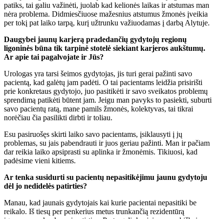
patiks, tai galiu važinėti, juolab kad kelionės laikas ir atstumas man
nėra problema. Didmiesčiuose mažesnius atstumus žmonės įveikia
per tokį pat laiko tarpą, kurį užtrunku važiuodamas į darbą Alytuje.
Daugybei jaunų karjerą pradedančių gydytojų regionų
ligoninės būna tik tarpinė stotelė siekiant karjeros aukštumų.
Ar apie tai pagalvojate ir Jūs?
Urologas yra tarsi šeimos gydytojas, jis turi gerai pažinti savo
pacientą, kad galėtų jam padėti. O tai pacientams leidžia prisirišti
prie konkretaus gydytojo, juo pasitikėti ir savo sveikatos problemų
sprendimą patikėti būtent jam. Jeigu man pavyks to pasiekti, suburti
savo pacientų ratą, mane pamils žmonės, kolektyvas, tai tikrai
norėčiau čia pasilikti dirbti ir toliau.
Esu pasiruošęs skirti laiko savo pacientams, įsiklausyti į jų
problemas, su jais pabendrauti ir juos geriau pažinti. Man ir pačiam
dar reikia laiko apsiprasti su aplinka ir žmonėmis. Tikiuosi, kad
padėsime vieni kitiems.
Ar tenka susidurti su pacientų nepasitikėjimu jaunu gydytoju
dėl jo nedidelės patirties?
Manau, kad jaunais gydytojais kai kurie pacientai nepasitiki be
reikalo. Iš tiesų per penkerius metus trunkančią rezidentūrą