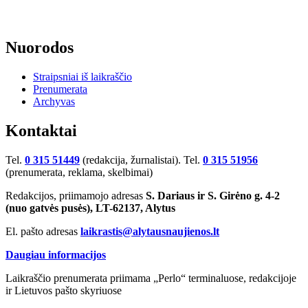
Nuorodos
Straipsniai iš laikraščio
Prenumerata
Archyvas
Kontaktai
Tel.
0 315 51449
(redakcija, žurnalistai). Tel.
0 315 51956
(prenumerata, reklama, skelbimai)
Redakcijos, priimamojo adresas
S. Dariaus ir S. Girėno g. 4-2
(nuo gatvės pusės), LT-62137, Alytus
El. pašto adresas
laikrastis@alytausnaujienos.lt
Daugiau informacijos
Laikraščio prenumerata priimama „Perlo“ terminaluose, redakcijoje
ir Lietuvos pašto skyriuose