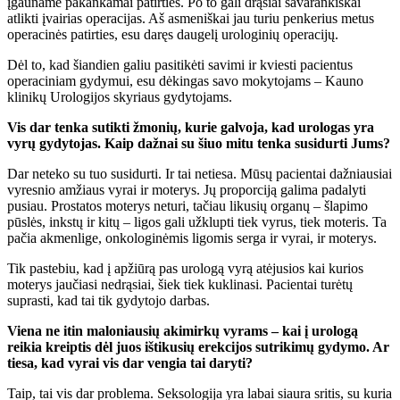
įgauname pakankamai patirties. Po to gali drąsiai savarankiškai
atlikti įvairias operacijas. Aš asmeniškai jau turiu penkerius metus
operacinės patirties, esu daręs daugelį urologinių operacijų.
Dėl to, kad šiandien galiu pasitikėti savimi ir kviesti pacientus
operaciniam gydymui, esu dėkingas savo mokytojams – Kauno
klinikų Urologijos skyriaus gydytojams.
Vis dar tenka sutikti žmonių, kurie galvoja, kad urologas yra
vyrų gydytojas. Kaip dažnai su šiuo mitu tenka susidurti Jums?
Dar neteko su tuo susidurti. Ir tai netiesa. Mūsų pacientai dažniausiai
vyresnio amžiaus vyrai ir moterys. Jų proporciją galima padalyti
pusiau. Prostatos moterys neturi, tačiau likusių organų – šlapimo
pūslės, inkstų ir kitų – ligos gali užklupti tiek vyrus, tiek moteris. Ta
pačia akmenlige, onkologinėmis ligomis serga ir vyrai, ir moterys.
Tik pastebiu, kad į apžiūrą pas urologą vyrą atėjusios kai kurios
moterys jaučiasi nedrąsiai, šiek tiek kuklinasi. Pacientai turėtų
suprasti, kad tai tik gydytojo darbas.
Viena ne itin maloniausių akimirkų vyrams – kai į urologą
reikia kreiptis dėl juos ištikusių erekcijos sutrikimų gydymo. Ar
tiesa, kad vyrai vis dar vengia tai daryti?
Taip, tai vis dar problema. Seksologija yra labai siaura sritis, su kuria