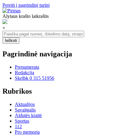
Pereiti į pagrindinį turinį
Alytaus krašto laikraštis
×
Pagrindinė navigacija
Prenumerata
Redakcija
Skelbk 0 315 51956
Rubrikos
Aktualijos
Savaitgalis
Aldutės kraitė
Sportas
112
Pro memoria