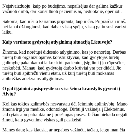
Neįsivaizduoju, kaip po budėjimo, nepailsėjus dar galima kažkur
važiuoti dirbti, dar konsultuoti pacientus ar, neduokdie, operuoti.
Sakoma, kad ir šuo kariamas pripranta, taip ir čia. Priprasčiau ir aš,
bet labai džiaugiuosi, kad dabar viską spėju, viską galiu susitvarkyti
laiku.
Kaip vertinate gydytojų atlyginimų situaciją Lietuvoje?
Žinoma, kad norėtųsi didesnio atlyginimo, kas jo nenorėtų. Darbas
turėtų būti organizuojamas konstruktyviai, kad gydytojas turėtų
galimybę pakankamai laiko skirti pacientui, įsigilinti į jo rūpesčius,
neskubėti. Manau, kad gydytojų darbo krūviai yra per dideli. Jie
turėtų būti apibrėžti vienu etatu, už kurį turėtų būti mokamas
apibrėžtas adekvatus atlyginimas.
O gal ilgainiui apsispręsite su visa šeima kraustytis gyventi į
Alytų?
Kol kas tokios galimybės nesvarstau dėl šeiminių aplinkybių. Mano
žmona irgi yra medikė, odontologė. Dirbti ji važinėja į Elektrėnus,
tad rytais abu patraukiame į priešingas puses. Tačiau niekada negali
žinoti, kaip gyvenime viskas gali pasikeisti.
Manęs daug kas klausia, ar nepabos važinėti, tačiau, jeigu man čia