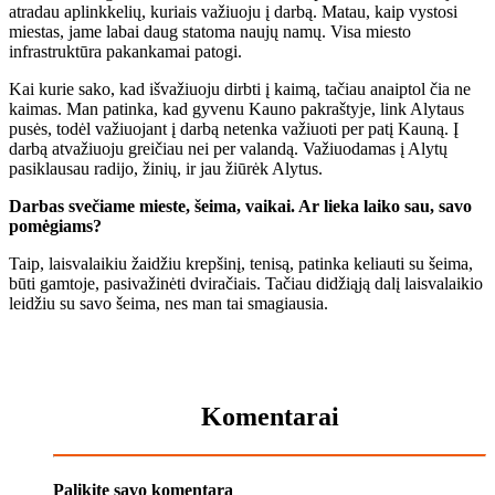
atradau aplinkkelių, kuriais važiuoju į darbą. Matau, kaip vystosi
miestas, jame labai daug statoma naujų namų. Visa miesto
infrastruktūra pakankamai patogi.
Kai kurie sako, kad išvažiuoju dirbti į kaimą, tačiau anaiptol čia ne
kaimas. Man patinka, kad gyvenu Kauno pakraštyje, link Alytaus
pusės, todėl važiuojant į darbą netenka važiuoti per patį Kauną. Į
darbą atvažiuoju greičiau nei per valandą. Važiuodamas į Alytų
pasiklausau radijo, žinių, ir jau žiūrėk Alytus.
Darbas svečiame mieste, šeima, vaikai. Ar lieka laiko sau, savo
pomėgiams?
Taip, laisvalaikiu žaidžiu krepšinį, tenisą, patinka keliauti su šeima,
būti gamtoje, pasivažinėti dviračiais. Tačiau didžiąją dalį laisvalaikio
leidžiu su savo šeima, nes man tai smagiausia.
Komentarai
Palikite savo komentarą