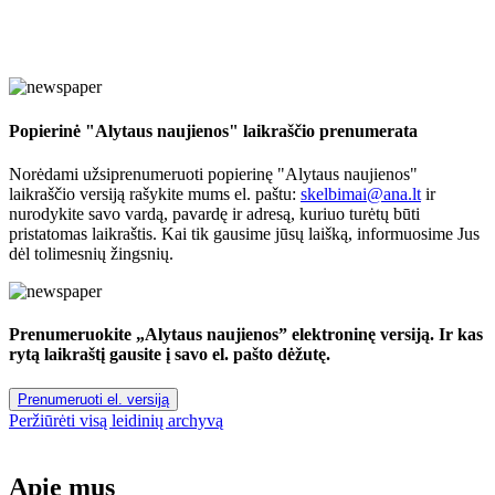
Popierinė "Alytaus naujienos" laikraščio prenumerata
Norėdami užsiprenumeruoti popierinę "Alytaus naujienos"
laikraščio versiją rašykite mums el. paštu:
skelbimai@ana.lt
ir
nurodykite savo vardą, pavardę ir adresą, kuriuo turėtų būti
pristatomas laikraštis. Kai tik gausime jūsų laišką, informuosime Jus
dėl tolimesnių žingsnių.
Prenumeruokite „Alytaus naujienos” elektroninę versiją. Ir kas
rytą laikraštį gausite į savo el. pašto dėžutę.
Prenumeruoti el. versiją
Peržiūrėti visą leidinių archyvą
Apie mus