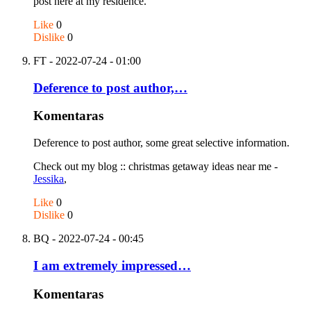
post here at my residence.
Like
0
Dislike
0
FT
- 2022-07-24 - 01:00
Deference to post author,…
Komentaras
Deference to post author, some great selective information.
Check out my blog :: christmas getaway ideas near me -
Jessika
,
Like
0
Dislike
0
BQ
- 2022-07-24 - 00:45
I am extremely impressed…
Komentaras