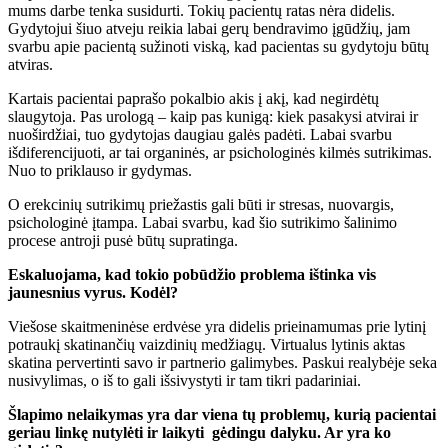
mums darbe tenka susidurti. Tokių pacientų ratas nėra didelis.
Gydytojui šiuo atveju reikia labai gerų bendravimo įgūdžių, jam
svarbu apie pacientą sužinoti viską, kad pacientas su gydytoju būtų
atviras.
Kartais pacientai paprašo pokalbio akis į akį, kad negirdėtų
slaugytoja. Pas urologą – kaip pas kunigą: kiek pasakysi atvirai ir
nuoširdžiai, tuo gydytojas daugiau galės padėti. Labai svarbu
išdiferencijuoti, ar tai organinės, ar psichologinės kilmės sutrikimas.
Nuo to priklauso ir gydymas.
O erekcinių sutrikimų priežastis gali būti ir stresas, nuovargis,
psichologinė įtampa. Labai svarbu, kad šio sutrikimo šalinimo
procese antroji pusė būtų supratinga.
Eskaluojama, kad tokio pobūdžio problema ištinka vis
jaunesnius vyrus. Kodėl?
Viešose skaitmeninėse erdvėse yra didelis prieinamumas prie lytinį
potraukį skatinančių vaizdinių medžiagų. Virtualus lytinis aktas
skatina pervertinti savo ir partnerio galimybes. Paskui realybėje seka
nusivylimas, o iš to gali išsivystyti ir tam tikri padariniai.
Šlapimo nelaikymas yra dar viena tų problemų, kurią pacientai
geriau linkę nutylėti ir laikyti gėdingu dalyku. Ar yra ko