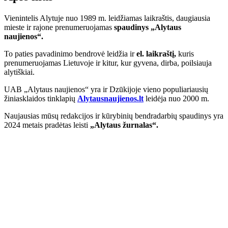
Vienintelis Alytuje nuo 1989 m. leidžiamas laikraštis, daugiausia
mieste ir rajone prenumeruojamas
spaudinys „Alytaus
naujienos“.
To paties pavadinimo bendrovė leidžia ir
el. laikraštį,
kuris
prenumeruojamas Lietuvoje ir kitur, kur gyvena, dirba, poilsiauja
alytiškiai.
UAB „Alytaus naujienos“ yra ir Dzūkijoje vieno populiariausių
žiniasklaidos tinklapių
Alytausnaujienos.lt
leidėja nuo 2000 m.
Naujausias mūsų redakcijos ir kūrybinių bendradarbių spaudinys yra
2024 metais pradėtas leisti
„Alytaus žurnalas“.