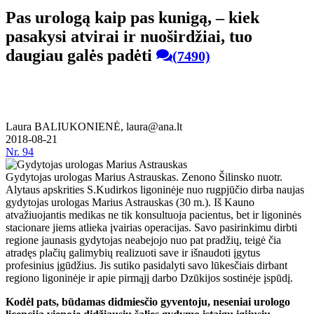
Pas urologą kaip pas kunigą, – kiek
pasakysi atvirai ir nuoširdžiai, tuo
daugiau galės padėti
(7490)
Laura BALIUKONIENĖ, laura@ana.lt
2018-08-21
Nr.
94
Gydytojas urologas Marius Astrauskas. Zenono Šilinsko nuotr.
Alytaus apskrities S.Kudirkos ligoninėje nuo rugpjūčio dirba naujas
gydytojas urologas Marius Astrauskas (30 m.). Iš Kauno
atvažiuojantis medikas ne tik konsultuoja pacientus, bet ir ligoninės
stacionare jiems atlieka įvairias operacijas. Savo pasirinkimu dirbti
regione jaunasis gydytojas neabejojo nuo pat pradžių, teigė čia
atradęs plačių galimybių realizuoti save ir išnaudoti įgytus
profesinius įgūdžius. Jis sutiko pasidalyti savo lūkesčiais dirbant
regiono ligoninėje ir apie pirmąjį darbo Dzūkijos sostinėje įspūdį.
Kodėl pats, būdamas didmiesčio gyventoju, neseniai urologo