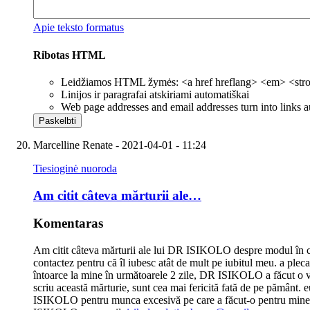
Apie teksto formatus
Ribotas HTML
Leidžiamos HTML žymės: <a href hreflang> <em> <strong
Linijos ir paragrafai atskiriami automatiškai
Web page addresses and email addresses turn into links a
Marcelline Renate
- 2021-04-01 - 11:24
Tiesioginė nuoroda
Am citit câteva mărturii ale…
Komentaras
Am citit câteva mărturii ale lui DR ISIKOLO despre modul în car
contactez pentru că îl iubesc atât de mult pe iubitul meu. a ple
întoarce la mine în următoarele 2 zile, DR ISIKOLO a făcut o vra
scriu această mărturie, sunt cea mai fericită fată de pe pământ. 
ISIKOLO pentru munca excesivă pe care a făcut-o pentru mine, aju