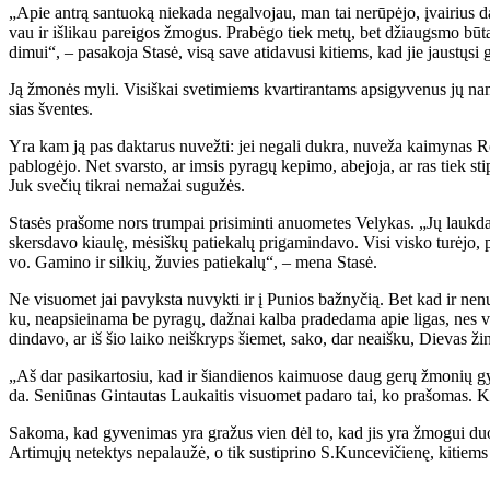
„Apie an­trą san­tuo­ką nie­ka­da ne­gal­vo­jau, man tai ne­rū­pė­jo, įvai­rius da
vau ir iš­li­kau pa­rei­gos žmo­gus. Pra­bė­go tiek me­tų, bet džiaugs­mo bū­t
di­mui“, – pa­sa­ko­ja Sta­sė, vi­są sa­ve ati­da­vu­si ki­tiems, kad jie jaus­tų­si 
Ją žmo­nės my­li. Vi­siš­kai sve­ti­miems kvar­ti­ran­tams ap­si­gy­ve­nus jų na
sias šven­tes.
Yra kam ją pas dak­ta­rus nu­vež­ti: jei ne­ga­li duk­ra, nu­ve­ža kai­my­nas Ro­ma
pa­blo­gė­jo. Net svars­to, ar im­sis py­ra­gų ke­pi­mo, abe­jo­ja, ar ras tiek s
Juk sve­čių tik­rai ne­ma­žai su­gu­žės.
Sta­sės pra­šo­me nors trum­pai pri­si­min­ti anuo­me­tes Ve­ly­kas. „Jų lauk­da
skers­da­vo kiau­lę, mė­siš­kų pa­tie­ka­lų pri­ga­min­da­vo. Vi­si vis­ko tu­rė­jo, 
vo. Ga­mi­no ir sil­kių, žu­vies pa­tie­ka­lų“, – me­na Sta­sė.
Ne vi­suo­met jai pa­vyks­ta nu­vyk­ti ir į Pu­nios baž­ny­čią. Bet kad ir ne­nu­
ku, neap­si­ei­na­ma be py­ra­gų, daž­nai kal­ba pra­de­da­ma apie li­gas, nes vi­
din­da­vo, ar iš šio lai­ko ne­iš­kryps šie­met, sa­ko, dar ne­aiš­ku, Die­vas ži
„Aš dar pa­si­kar­to­siu, kad ir šian­die­nos kai­muo­se daug ge­rų žmo­nių gy
da. Se­niū­nas Gin­tau­tas Lau­kai­tis vi­suo­met pa­da­ro tai, ko pra­šo­mas. Kai
Sa­ko­ma, kad gy­ve­ni­mas yra gra­žus vien dėl to, kad jis yra žmo­gui duo­da­
Ar­ti­mų­jų ne­tek­tys ne­pa­lau­žė, o tik su­stip­ri­no S.Kun­ce­vi­čie­nę, ki­ti