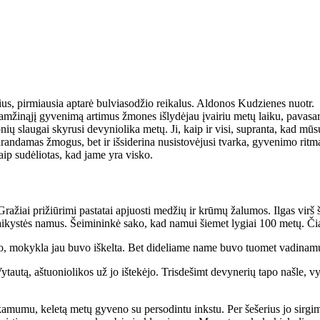
, pirmiausia aptarė bulviasodžio reikalus. Aldonos Kudzienes nuotr.
ži­ną­jį gy­ve­ni­mą ar­ti­mus žmo­nes iš­ly­dė­jau įvai­riu me­tų lai­ku, pa­va­sa­r
ų slau­gai sky­ru­si de­vy­nio­li­ka me­tų. Ji, kaip ir vi­si, su­pran­ta, kad mū­sų 
n­da­mas žmo­gus, bet ir iš­si­de­ri­na nu­si­sto­vė­ju­si tvar­ka, gy­ve­ni­mo rit­ma
ip su­dė­lio­tas, kad ja­me yra vis­ko.
Gra­žiai pri­žiū­ri­mi pa­sta­tai ap­juos­ti me­džių ir krū­mų ža­lu­mos. Il­gas virš
ai­kys­tės na­mus. Šei­mi­nin­kė sa­ko, kad na­mui šie­met ly­giai 100 me­tų. 
jo, mo­kyk­la jau bu­vo iš­kel­ta. Bet di­de­lia­me na­me bu­vo tuo­met va­di­na­mų­
au­tą, aš­tuo­nio­li­kos už jo iš­te­kė­jo. Tris­de­šimt de­vy­ne­rių ta­po naš­le, 
a­mu­mu, ke­le­tą me­tų gy­ve­no su per­so­din­tu inks­tu. Per še­še­rius jo sir­gi­