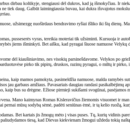
r­bus dir­bau ko­lū­ky­je, sten­giau­si dėl duk­ros, kad ją iš­mo­ky­čiau. Ir nie­k
a ne tiek daug. Gal­būt lai­min­giau­sia bu­vau, kai duk­ra iš­sva­jo­tus moks­lu
ge­riau.
­muo­se, už­si­mez­gę nuo­šir­daus ben­dra­vi­mo ry­šiai iš­li­ko iki šių die­nų.
s, pus­se­se­rės vy­ras, te­rei­kia mo­te­riai tik už­si­min­ti. Kur­suo­ja ir au­to­
tip­ry­bės jiems iš­min­ky­ti. Bet aiš­ku, kad py­ra­gai šiuo­se na­muo­se Ve­ly­kų
­vo­me dėl kiau­ši­nia­vi­mo, nes vi­so­kių par­si­neš­da­vo­me. Ve­ly­kos po grie
par­duo­tu­vė­se pir­ko tik pi­pi­rų, drus­kos, ra­zi­nų py­ra­gui, o mil­tų ir pir­ko,
ei­na, kaip ma­mos pa­mo­ky­ta, pa­si­mel­džia na­muo­se, mal­da ra­my­bės su­tei­k
sos jau gar­baus am­žiaus. Pa­va­sa­riais dau­giau ran­da­si pa­si­kal­bė­ji­mų api
­no, kaip bus su drėg­me. Ežio­se pir­mie­ji su­ki­ša­mi svo­gū­nai, pa­sė­ja­mos mo
­ve­na. Ma­no kai­my­nas Ro­mas Kis­le­ra­vi­čius žie­mo­mis vi­suo­met ir man ke
 per­nai mū­sų so­dy­bą sė­mė, pa­dė­ti se­niū­nas ėmė, ir tą ke­lio ruo­žą, ku­rį 
mas. Bet kar­tais jis žmo­gų mė­to į vi­sas pu­ses. Tų, ku­rių vi­di­nis pa­rei­g
ems pa­liu­dy­da­mos tie­są, kad Die­vas kiek­vie­nam žmo­gui už­de­da to­kią naš­tą