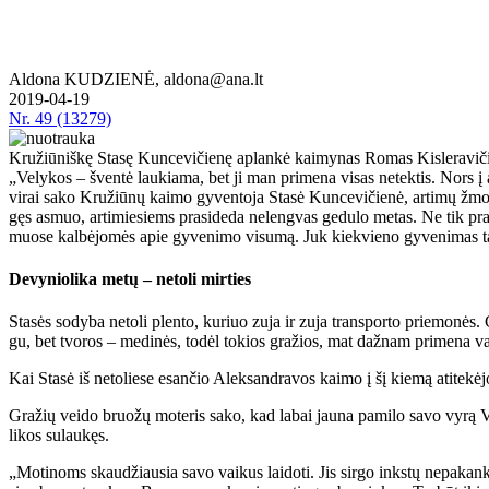
Aldona KUDZIENĖ, aldona@ana.lt
2019-04-19
Nr.
49 (13279)
Kružiūniškę Stasę Kuncevičienę aplankė kaimynas Romas Kisleravičius
„Ve­ly­kos – šven­tė lau­kia­ma, bet ji man pri­me­na vi­sas ne­tek­tis. Nors į am­
vi­rai sa­ko Kru­žiū­nų kai­mo gy­ven­to­ja Sta­sė Kun­ce­vi­čie­nė, ar­ti­mų žmo­ni
gęs as­muo, ar­ti­mie­siems pra­si­de­da ne­leng­vas ge­du­lo me­tas. Ne tik pra­ra
muo­se kal­bė­jo­mės apie gy­ve­ni­mo vi­su­mą. Juk kiek­vie­no gy­ve­ni­mas ta
De­vy­nio­li­ka me­tų – ne­to­li mir­ties
Sta­sės so­dy­ba ne­to­li plen­to, ku­riuo zu­ja ir zu­ja trans­por­to prie­mo­nės. 
gu, bet tvo­ros – me­di­nės, to­dėl to­kios gra­žios, mat daž­nam pri­me­na v
Kai Sta­sė iš ne­to­lie­se esan­čio Alek­san­dra­vos kai­mo į šį kie­mą ati­te­kė­
Gra­žių vei­do bruo­žų mo­te­ris sa­ko, kad la­bai jau­na pa­mi­lo sa­vo vy­rą Vy­t
li­kos su­lau­kęs.
„Mo­ti­noms skau­džiau­sia sa­vo vai­kus lai­do­ti. Jis sir­go inks­tų ne­pa­kan­k