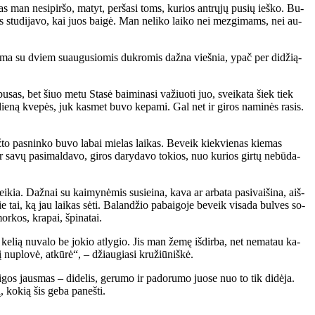
as man ne­si­pir­šo, ma­tyt, per­ša­si toms, ku­rios ant­rų­jų pu­sių ieš­ko. Bu­
s stu­di­ja­vo, kai juos bai­gė. Man ne­li­ko lai­ko nei mez­gi­mams, nei au­
 Ma­ma su dviem su­au­gu­sio­mis duk­ro­mis daž­na vieš­nia, ypač per di­dži­ą­
bu­sas, bet šiuo me­tu Sta­sė bai­mi­na­si va­žiuo­ti juo, svei­ka­ta šiek tiek
 die­ną kve­pės, juk kas­met bu­vo ke­pa­mi. Gal net ir gi­ros na­mi­nės ra­sis.
ž­to pas­nin­ko bu­vo la­bai mie­las lai­kas. Be­veik kiek­vie­nas kie­mas
 ir sa­vų pa­si­mal­da­vo, gi­ros da­ry­da­vo to­kios, nuo ku­rios gir­tų ne­bū­da­
ia. Daž­nai su kai­my­nė­mis su­si­ei­na, ka­va ar ar­ba­ta pa­si­vai­ši­na, aiš­
e tai, ką jau lai­kas sė­ti. Ba­lan­džio pa­bai­go­je be­veik vi­sa­da bul­ves so­
r­kos, kra­pai, špi­na­tai.
­lią nu­va­lo be jo­kio at­ly­gio. Jis man že­mę iš­dir­ba, net ne­ma­tau ka­
nu­plo­vė, at­kū­rė“, – džiau­gia­si kru­žiū­niš­kė.
os jaus­mas – di­de­lis, ge­ru­mo ir pa­do­ru­mo juo­se nuo to tik di­dė­ja.
, ko­kią šis ge­ba pa­neš­ti.