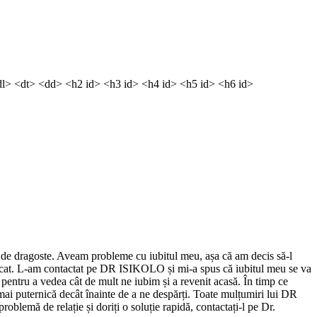
dl> <dt> <dd> <h2 id> <h3 id> <h4 id> <h5 id> <h6 id>
ă de dragoste. Aveam probleme cu iubitul meu, așa că am decis să-l
st șocat. L-am contactat pe DR ISIKOLO și mi-a spus că iubitul meu se va
pentru a vedea cât de mult ne iubim și a revenit acasă. În timp ce
 mai puternică decât înainte de a ne despărți. Toate mulțumiri lui DR
lemă de relație și doriți o soluție rapidă, contactați-l pe Dr.