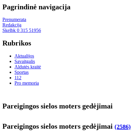
Pagrindinė navigacija
Prenumerata
Redakcija
Skelbk 0 315 51956
Rubrikos
Aktualijos
Savaitgalis
Aldutės kraitė
Sportas
112
Pro memoria
Pa­rei­gin­gos sie­los mo­ters ge­dė­ji­mai
Pa­rei­gin­gos sie­los mo­ters ge­dė­ji­mai
(2586)