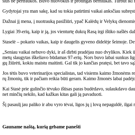
sius be per­trau­kos. Bu­vo nuo­vo­kus ir pro­tin­gas ber­niu­kas. Tur­būt iki
Gy­dy­to­jai yra man sa­kę, kad su to­kia pa­tir­ti­mi vai­kai anks­čiau su­bręs­t
Daž­nai jį me­na, į nuo­trau­ką pa­si­žiū­ri, ypač Ka­lė­dų ir Ve­ly­kų die­no­mis
Ly­giai 39-erių, kaip ir ją, jos vien­tur­tę duk­rą Ra­są ir­gi iš­ti­ko naš­lės da­l
Sta­se­lė – po­ka­rio vai­kas, kaip ir dau­ge­lis gy­ve­no di­de­lė­je šei­mo­je. De
„Se­niau vai­kai ne­bu­vo dy­ki, ir aš dirb­ti pra­dė­jau nuo dvy­li­kos. Kiek ūg­
me­tų slau­gy­tas iš­ke­lia­vo bū­da­mas 97-erių. Nors bu­vo la­bai sun­kus li­go
gų žiū­rė­ti, ko­kiu mais­tu mai­tin­ti. Gal tik jo kan­čias pra­tę­si, bet ta­vo są
Jos tė­tis bu­vo ve­te­ri­na­ri­jos spe­cia­lis­tas, tad vi­siems kai­mo žmo­nėms rei
rų žmo­nių, tik ir pa­čiam rei­kia bū­ti ge­ram. Kai­mo žmo­nės la­bai pa­dė­jo ja
Kai Sta­sė prie gu­lin­čio tė­vu­ko iš­ti­sas pa­ras bu­dė­da­vo, su­lauk­da­vo 
net min­čių ne­ki­lo, kad kaž­kas ki­tas ga­li ją pa­va­duo­ti.
Šį pa­sau­lį jau pa­li­ko ir abu vy­ro tė­vai, li­gos jų į lo­vą ne­pa­gul­dė, il­gai 
Gau­na­me naš­tą, ku­rią ge­ba­me pa­neš­ti