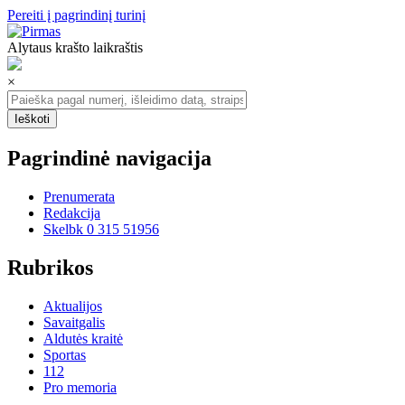
Pereiti į pagrindinį turinį
Alytaus krašto laikraštis
×
Pagrindinė navigacija
Prenumerata
Redakcija
Skelbk 0 315 51956
Rubrikos
Aktualijos
Savaitgalis
Aldutės kraitė
Sportas
112
Pro memoria