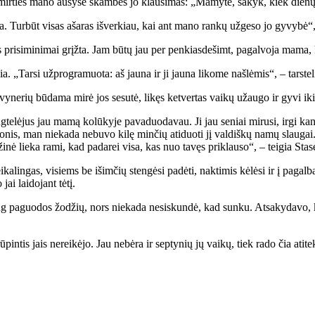
 mir­ties ma­no au­sy­se skam­bės jo klau­si­mas: „Ma­my­te, sa­kyk, kiek die­nų 
a. Tur­būt vi­sas aša­ras iš­ver­kiau, kai ant ma­no ran­kų už­ge­so jo gy­vy­bė“, –
 pri­si­mi­ni­mai grįž­ta. Jam bū­tų jau per pen­kias­de­šimt, pa­gal­vo­ja ma­ma, 
ia. „Tar­si už­prog­ra­muo­ta: aš jau­na ir ji jau­na li­ko­me naš­lė­mis“, – tars­te­l
­vy­ne­rių bū­da­ma mi­rė jos se­su­tė, li­kęs ket­ver­tas vai­kų už­au­go ir gy­vi ik
te­lė­jus jau ma­mą ko­lū­ky­je pa­va­duo­da­vau. Ji jau se­niai mi­ru­si, ir­gi kan
­nis, man nie­ka­da ne­bu­vo ki­lę min­čių ati­duo­ti jį val­diš­kų na­mų slau­gai.
­ži­nė lie­ka ra­mi, kad pa­da­rei vi­sa, kas nuo ta­vęs pri­klau­so“, – tei­gia Sta­s
­ka­lin­gas, vi­siems be iš­im­čių sten­gė­si pa­dė­ti, nak­ti­mis kė­lė­si ir į pa­ga
i lai­do­jant tė­tį.
daug pa­guo­dos žo­džių, nors nie­ka­da ne­si­skun­dė, kad sun­ku. At­sa­ky­da­vo,
rū­pin­tis jais ne­rei­kė­jo. Jau ne­bė­ra ir sep­ty­nių jų vai­kų, tiek ra­do čia ati­t