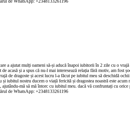
ărul de WhatsApp: +2348133261196
e a ajutat mulți oameni să-și aducă înapoi iubitorii în 2 zile cu o vraj
cat de acasă și a spus că nu-l mai interesează relația fără motiv, am fo
jă de dragoste și acest lucru l-a făcut pe iubitul meu să deschidă ochii 
eu și iubitul nostru ducem o viață fericită și dragostea noastră este acum
tându-mă să mă întorc cu iubitul meu. dacă vă confruntați cu orice prob
ărul de WhatsApp: +2348133261196