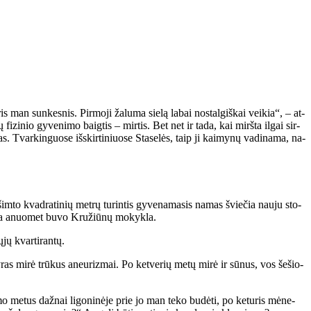
is man sun­kes­nis. Pir­mo­ji ža­lu­ma sie­lą la­bai nos­tal­giš­kai vei­kia“, – at­
fi­zi­nio gy­ve­ni­mo baig­tis – mir­tis. Bet net ir ta­da, kai mirš­ta il­gai sir­
s. Tvar­kin­guo­se iš­skir­ti­niuo­se Sta­se­lės, taip ji kai­my­nų va­di­na­ma, na­
 šim­to kvad­ra­ti­nių met­rų tu­rin­tis gy­ve­na­ma­sis na­mas švie­čia nau­ju sto­
Čia anuo­met bu­vo Kru­žiū­nų mo­kyk­la.
jų kvar­ti­ran­tų.
vy­ras mi­rė trū­kus aneu­riz­mai. Po ket­ve­rių me­tų mi­rė ir sū­nus, vos še­šio­
mo me­tus daž­nai li­go­ni­nė­je prie jo man te­ko bu­dė­ti, po ke­tu­ris mė­ne­