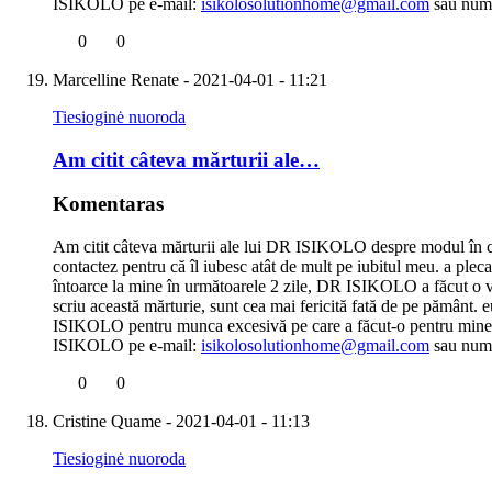
ISIKOLO pe e-mail:
isikolosolutionhome@gmail.com
sau num
0
0
Marcelline Renate
- 2021-04-01 - 11:21
Tiesioginė nuoroda
Am citit câteva mărturii ale…
Komentaras
Am citit câteva mărturii ale lui DR ISIKOLO despre modul în car
contactez pentru că îl iubesc atât de mult pe iubitul meu. a ple
întoarce la mine în următoarele 2 zile, DR ISIKOLO a făcut o vra
scriu această mărturie, sunt cea mai fericită fată de pe pământ. 
ISIKOLO pentru munca excesivă pe care a făcut-o pentru mine, aju
ISIKOLO pe e-mail:
isikolosolutionhome@gmail.com
sau num
0
0
Cristine Quame
- 2021-04-01 - 11:13
Tiesioginė nuoroda