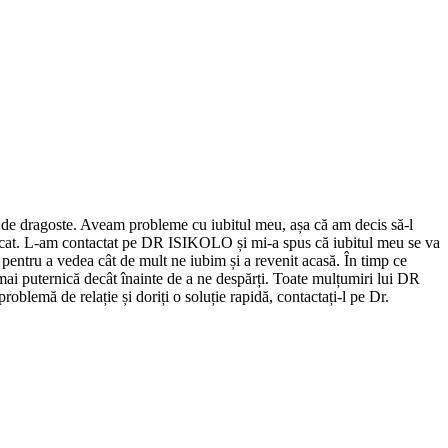
ă de dragoste. Aveam probleme cu iubitul meu, așa că am decis să-l
st șocat. L-am contactat pe DR ISIKOLO și mi-a spus că iubitul meu se va
pentru a vedea cât de mult ne iubim și a revenit acasă. În timp ce
 mai puternică decât înainte de a ne despărți. Toate mulțumiri lui DR
lemă de relație și doriți o soluție rapidă, contactați-l pe Dr.