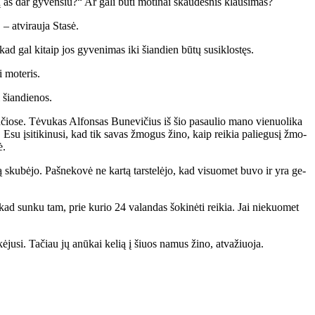
aš dar gy­ven­siu?“ Ar ga­li bū­ti mo­ti­nai skau­des­nis klau­si­mas?
 at­vi­rau­ja Sta­sė.
kad gal ki­taip jos gy­ve­ni­mas iki šian­dien bū­tų su­si­klos­tęs.
i mo­te­ris.
i šian­die­nos.
­čio­se. Tė­vu­kas Al­fon­sas Bu­ne­vi­čius iš šio pa­sau­lio ma­no vie­nuo­li­ka
 Esu įsi­ti­ki­nu­si, kad tik sa­vas žmo­gus ži­no, kaip rei­kia pa­lie­gu­sį žmo­
ė.
l­bą sku­bė­jo. Pa­šne­ko­vė ne kar­tą tars­te­lė­jo, kad vi­suo­met bu­vo ir yra ge­
 kad sun­ku tam, prie ku­rio 24 va­lan­das šo­ki­nė­ti rei­kia. Jai nie­kuo­met
e­kė­ju­si. Ta­čiau jų anū­kai ke­lią į šiuos na­mus ži­no, at­va­žiuo­ja.