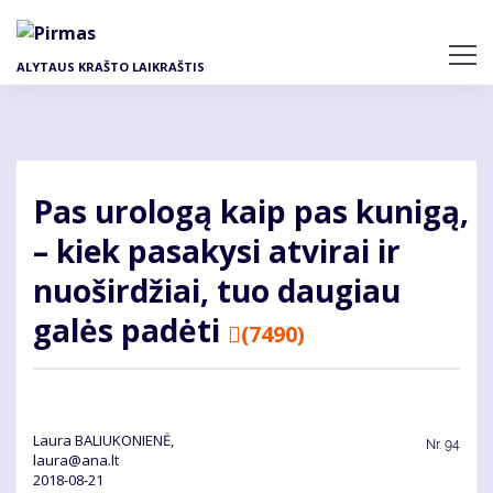
Pereiti
į
pagrindinį
ALYTAUS KRAŠTO LAIKRAŠTIS
turinį
Pas urologą kaip pas kunigą,
– kiek pasakysi atvirai ir
nuoširdžiai, tuo daugiau
galės padėti
(7490)
Laura BALIUKONIENĖ,
Nr.
94
laura@ana.lt
2018-08-21