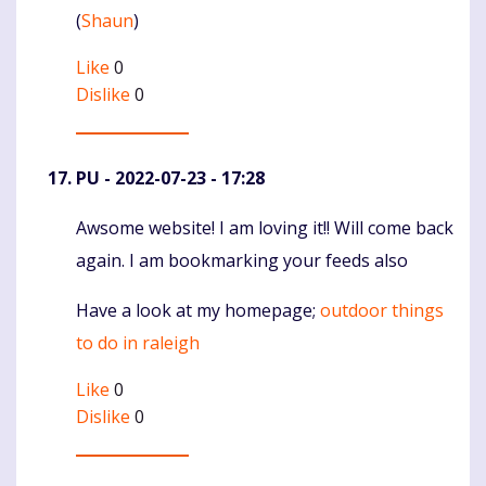
(
Shaun
)
Like
0
Dislike
0
PU
- 2022-07-23 - 17:28
Awsome website! I am loving it!! Will come back
Komentaras
again. I am bookmarking your feeds also
Have a look at my homepage;
outdoor things
to do in raleigh
Like
0
Dislike
0