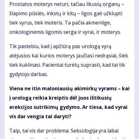
Prostatos moterys neturi, tačiau likusių organų –
šlapimo pūslės, inkstų ir kitų – ligos gali užklupti
tiek vyrus, tiek moteris. Ta pačia akmenlige,
onkologinėmis ligomis serga ir vyrai, ir moterys.
Tik pastebiu, kad į apžiūrą pas urologą vyrą
atėjusios kai kurios moterys jaučiasi nedrąsiai, šiek
tiek kuklinasi. Pacientai turėtų suprasti, kad tai tik
gydytojo darbas.
Viena ne itin maloniausių akimirkų vyrams – kai
į urologą reikia kreiptis dėl juos ištikusių
erekcijos sutrikimų gydymo. Ar tiesa, kad vyrai
vis dar vengia tai daryti?
Taip, tai vis dar problema. Seksologija yra labai