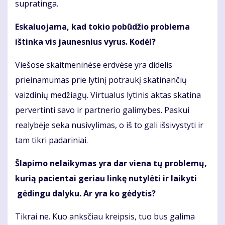
supratinga.
Eskaluojama, kad tokio pobūdžio problema
ištinka vis jaunesnius vyrus. Kodėl?
Viešose skaitmeninėse erdvėse yra didelis
prieinamumas prie lytinį potraukį skatinančių
vaizdinių medžiagų. Virtualus lytinis aktas skatina
pervertinti savo ir partnerio galimybes. Paskui
realybėje seka nusivylimas, o iš to gali išsivystyti ir
tam tikri padariniai.
Šlapimo nelaikymas yra dar viena tų problemų,
kurią pacientai geriau linkę nutylėti ir laikyti
gėdingu dalyku. Ar yra ko gėdytis?
Tikrai ne. Kuo anksčiau kreipsis, tuo bus galima