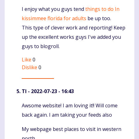
I enjoy what you guys tend
things to do In
Komentaras
kissimmee florida for adults
be up too.
This type of clever work and reporting! Keep
up the excellent works guys I've added you
guys to blogroll.
Like
0
Dislike
0
TI
- 2022-07-23 - 16:43
Awsome website! I am loving it!! Will come
Komentaras
back again. I am taking your feeds also
My webpage best places to visit in western
north