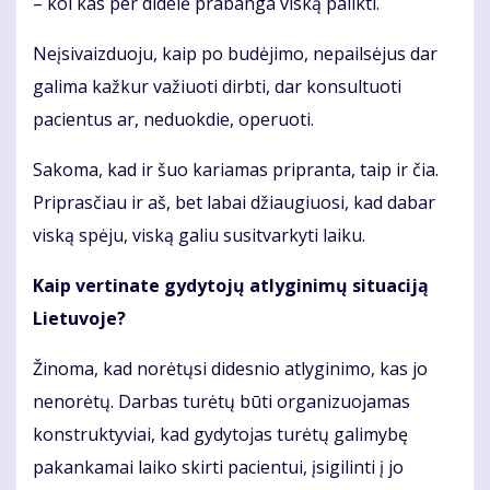
– kol kas per didelė prabanga viską palikti.
Neįsivaizduoju, kaip po budėjimo, nepailsėjus dar
galima kažkur važiuoti dirbti, dar konsultuoti
pacientus ar, neduokdie, operuoti.
Sakoma, kad ir šuo kariamas pripranta, taip ir čia.
Priprasčiau ir aš, bet labai džiaugiuosi, kad dabar
viską spėju, viską galiu susitvarkyti laiku.
Kaip vertinate gydytojų atlyginimų situaciją
Lietuvoje?
Žinoma, kad norėtųsi didesnio atlyginimo, kas jo
nenorėtų. Darbas turėtų būti organizuojamas
konstruktyviai, kad gydytojas turėtų galimybę
pakankamai laiko skirti pacientui, įsigilinti į jo