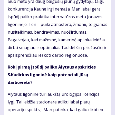
Šiuo metu yra daug baigusių jaunų gydytojų, taigi,
konkurencija Kaune irgi nemaža. Man labai gerą
įspūdį paliko praktika internatūros metu Jonavos
ligoninėje. Ten – puiki atmosfera, žmonių teigiamas
nusiteikimas, bendravimas, nuoširdumas.
Pagalvojau, kad mažesnė, kamerinė aplinka leidžia
dirbti smagiau ir optimaliai. Tad dėl šių priežasčių ir
apsisprendžiau ieškoti darbo regionuose.
Kokį pirmą įspūdį paliko Alytaus apskrities
S.Kudirkos ligoninė kaip potenciali Jūsų
darbovietė?
Alytaus ligoninė turi aukštą urologijos licencijos
lygį. Tai leidžia stacionare atlikti labai platų
operacijų spektrą. Man patinka, kad galiu dirbti ne