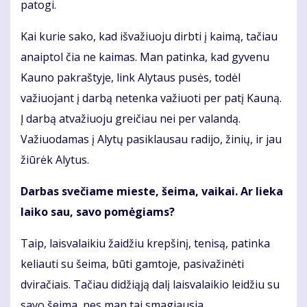
patogi.
Kai kurie sako, kad išvažiuoju dirbti į kaimą, tačiau
anaiptol čia ne kaimas. Man patinka, kad gyvenu
Kauno pakraštyje, link Alytaus pusės, todėl
važiuojant į darbą netenka važiuoti per patį Kauną.
Į darbą atvažiuoju greičiau nei per valandą.
Važiuodamas į Alytų pasiklausau radijo, žinių, ir jau
žiūrėk Alytus.
Darbas svečiame mieste, šeima, vaikai. Ar lieka
laiko sau, savo pomėgiams?
Taip, laisvalaikiu žaidžiu krepšinį, tenisą, patinka
keliauti su šeima, būti gamtoje, pasivažinėti
dviračiais. Tačiau didžiąją dalį laisvalaikio leidžiu su
savo šeima, nes man tai smagiausia.