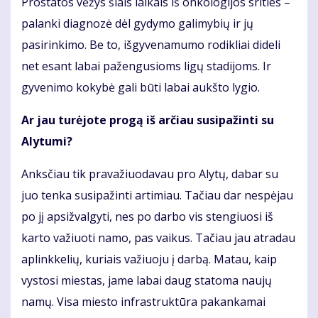
Prostatos vėžys šiais laikais iš onkologijos srities –
palanki diagnozė dėl gydymo galimybių ir jų
pasirinkimo. Be to, išgyvenamumo rodikliai dideli
net esant labai pažengusioms ligų stadijoms. Ir
gyvenimo kokybė gali būti labai aukšto lygio.
Ar jau turėjote progą iš arčiau susipažinti su
Alytumi?
Anksčiau tik pravažiuodavau pro Alytų, dabar su
juo tenka susipažinti artimiau. Tačiau dar nespėjau
po jį apsižvalgyti, nes po darbo vis stengiuosi iš
karto važiuoti namo, pas vaikus. Tačiau jau atradau
aplinkkelių, kuriais važiuoju į darbą. Matau, kaip
vystosi miestas, jame labai daug statoma naujų
namų. Visa miesto infrastruktūra pakankamai