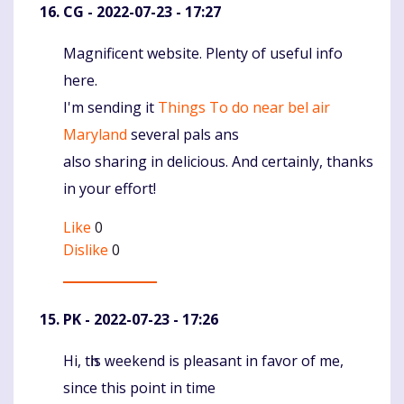
CG
- 2022-07-23 - 17:27
Magnificent website. Plenty of useful info
Komentaras
here.
I'm sending it
Things To do near bel air
Maryland
several pals ans
also sharing in delicious. And certainly, thanks
in your effort!
Like
0
Dislike
0
PK
- 2022-07-23 - 17:26
Нi, tһis ᴡeekеnd is pleasant in favor of me,
Komentaras
since this point in time