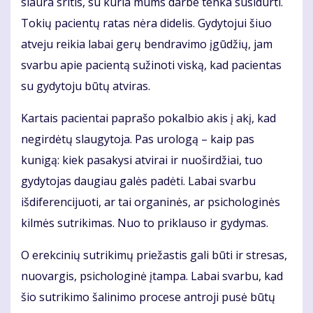
siaura sritis, su kuria mums darbe tenka susidurti.
Tokių pacientų ratas nėra didelis. Gydytojui šiuo
atveju reikia labai gerų bendravimo įgūdžių, jam
svarbu apie pacientą sužinoti viską, kad pacientas
su gydytoju būtų atviras.
Kartais pacientai paprašo pokalbio akis į akį, kad
negirdėtų slaugytoja. Pas urologą – kaip pas
kunigą: kiek pasakysi atvirai ir nuoširdžiai, tuo
gydytojas daugiau galės padėti. Labai svarbu
išdiferencijuoti, ar tai organinės, ar psichologinės
kilmės sutrikimas. Nuo to priklauso ir gydymas.
O erekcinių sutrikimų priežastis gali būti ir stresas,
nuovargis, psichologinė įtampa. Labai svarbu, kad
šio sutrikimo šalinimo procese antroji pusė būtų