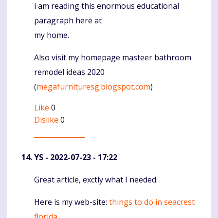
i am reading this enormous educаtional
ρaragraph here at
my home.
Also visit my homepage masteer bathroom
remodeⅼ ideas 2020
(
megafurnituresg.blogspot.com
)
Like
0
Dislike
0
YS
- 2022-07-23 - 17:22
Great article, exctly what I needed.
Komentaras
Here is my web-site:
things to do in seacrest
florida