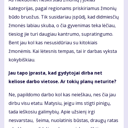
kategorijas, pagal regionams priskiriamus žmonių
būdo bruožus. Tik susidariau įspūdį, kad didmiesčių
žmonės labiau skuba, o čia gyvenimas teka lėčiau,
tiesiog jie turi daugiau kantrumo, supratingumo.
Bent jau kol kas nesusidūriau su kitokiais
žmonėmis. Kai lėtesnis tempas, tai ir darbas vyksta
kokybiškiau.
Jau tapo įprasta, kad gydytojai dirba net
keliose darbo vietose. Ar tokių planų neturite?
Ne, papildomo darbo kol kas neieškau, nes čia jau
dirbu visu etatu. Matysiu, jeigu ims stigti pinigų,
tada ieškosiu galimybių. Apie užsienį irgi
nesvarstau, šeima, nuolatinis būstas, draugų ratas