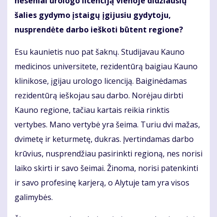
neseniai urologo licenciją vienoje didžiausių
šalies gydymo įstaigų įgijusiu gydytoju,
nusprendėte darbo ieškoti būtent regione?
Esu kaunietis nuo pat šaknų. Studijavau Kauno
medicinos universitete, rezidentūrą baigiau Kauno
klinikose, įgijau urologo licenciją. Baiginėdamas
rezidentūrą ieškojau sau darbo. Norėjau dirbti
Kauno regione, tačiau kartais reikia rinktis
vertybes. Mano vertybė yra šeima. Turiu dvi mažas,
dvimetę ir keturmetę, dukras. Įvertindamas darbo
krūvius, nusprendžiau pasirinkti regioną, nes norisi
laiko skirti ir savo šeimai. Žinoma, norisi patenkinti
ir savo profesinę karjerą, o Alytuje tam yra visos
galimybės.