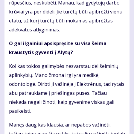
rūpesčius, neskubėti. Manau, kad gydytojų darbo
krūviai yra per dideli. Jie turėtų būti apibrėžti vienu
etatu, už kurį turėtų būti mokamas apibrėžtas
adekvatus atlyginimas.
O gal ilgainiui apsispręsite su visa šeima
kraustytis gyventi į Alytų?
Kol kas tokios galimybės nesvarstau dėl šeiminių
aplinkybių. Mano žmona irgi yra medikė,
odontologė. Dirbti ji važinėja į Elektrėnus, tad rytais
abu patraukiame į priešingas puses. Tačiau
niekada negali žinoti, kaip gyvenime viskas gali
pasikeisti.
Manęs daug kas klausia, ar nepabos važinėti,
tačiau, jeigu man čia patiks, tai galiu važinėti, juolab