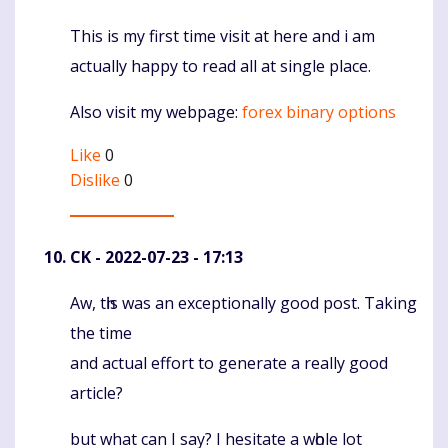
This is my first time visit at here and i am
Komentaras
actually happy to read all at single place.
Also visit my webpage:
forex binary options
Like
0
Dislike
0
CK
- 2022-07-23 - 17:13
Aw, tһis waѕ an exceptionally good post. Taking
Komentaras
the tіme
and actual effort to generate a really good
article?
but what can I say? I hesitate a wһole lot