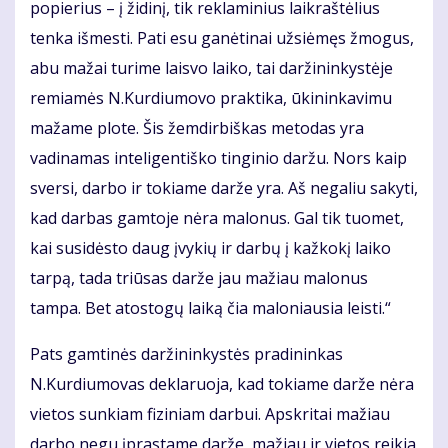
popierius – į židinį, tik reklaminius laikraštėlius
tenka išmesti. Pati esu ganėtinai užsiėmęs žmogus,
abu mažai turime laisvo laiko, tai daržininkystėje
remiamės N.Kurdiumovo praktika, ūkininkavimu
mažame plote. Šis žemdirbiškas metodas yra
vadinamas inteligentiško tinginio daržu. Nors kaip
sversi, darbo ir tokiame darže yra. Aš negaliu sakyti,
kad darbas gamtoje nėra malonus. Gal tik tuomet,
kai susidėsto daug įvykių ir darbų į kažkokį laiko
tarpą, tada triūsas darže jau mažiau malonus
tampa. Bet atostogų laiką čia maloniausia leisti.“
Pats gamtinės daržininkystės pradininkas
N.Kurdiumovas deklaruoja, kad tokiame darže nėra
vietos sunkiam fiziniam darbui. Apskritai mažiau
darbo negu įprastame darže, mažiau ir vietos reikia