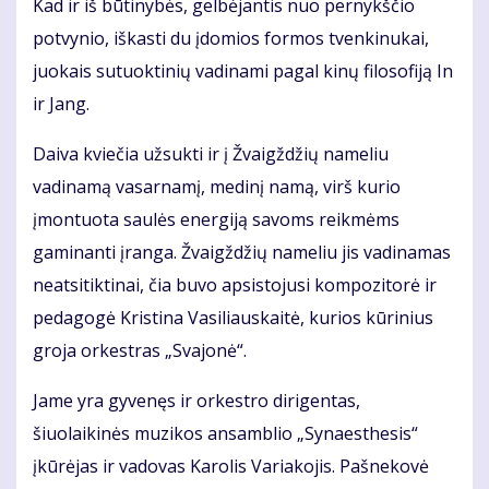
Kad ir iš būtinybės, gelbėjantis nuo pernykščio
potvynio, iškasti du įdomios formos tvenkinukai,
juokais sutuoktinių vadinami pagal kinų filosofiją In
ir Jang.
Daiva kviečia užsukti ir į Žvaigždžių nameliu
vadinamą vasarnamį, medinį namą, virš kurio
įmontuota saulės energiją savoms reikmėms
gaminanti įranga. Žvaigždžių nameliu jis vadinamas
neatsitiktinai, čia buvo apsistojusi kompozitorė ir
pedagogė Kristina Vasiliauskaitė, kurios kūrinius
groja orkestras „Svajonė“.
Jame yra gyvenęs ir orkestro dirigentas,
šiuolaikinės muzikos ansamblio „Synaesthesis“
įkūrėjas ir vadovas Karolis Variakojis. Pašnekovė