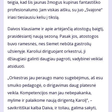
teigia, kad šis jaunas žmogus kupinas fantastiško
profesionalumo. Jam viskas aišku, su juo „Svajonė“
iriasi tiesiausiu keliu į tikslą.
Daivos klausiame ir apie artėjančią atostogų baigtį,
prasidėsiantį naują sezoną. Pasak jos, atostogos
buvo ramesnės, nes šiemet nebūta gastrolių
užsienyje. Karoliui diriguojant orkestrui, ji
džiaugiasi galinti daugiau pagroti, vadybinei veiklai
atsiduoti.
„Orkestras jau peraugo mano sugebėjimus, aš esu
smuiko pedagogė, o dirigavimas daug platesnė
veikla. Kompetencijos man jau nebepakanka,
mylime ir palaikome naują dirigentą Karolį“, –
savikritiškai kalba Daiva, ir toliau, galima sakyti,