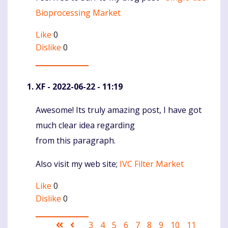
Bioprocessing Market
Like
0
Dislike
0
XF
- 2022-06-22 - 11:19
Awesome! Its truly amazing post, I have got
Komentaras
much clear idea regarding
from this paragraph.
Also visit my web site;
IVC Filter Market
Like
0
Dislike
0
Pagination
First
Ankstesnis
Puslapis
3
Puslapis
4
Puslapis
5
Puslapis
6
Current
7
Puslapis
8
Puslapis
9
Puslapis
10
Puslapis
11