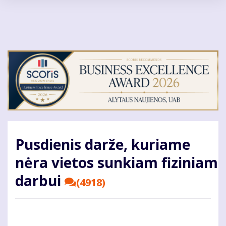
Pereiti
į
pagrindinį
turinį
Pusdienis darže, kuriame
nėra vietos sunkiam fiziniam
darbui
(4918)