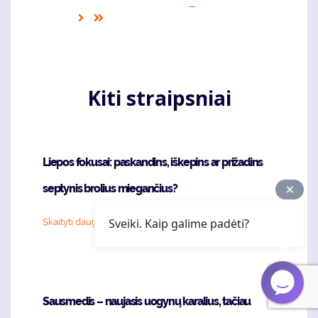
page
puslapis
page
Sekantis
Last
puslapis
page
Kiti straipsniai
Liepos fokusai: paskandins, iškepins ar prižadins
septynis brolius miegančius?
Sveiki. Kaip galime padėti?
Skaityti daugiau
Sausmedis – naujasis uogynų karalius, tačiau