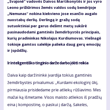
„Svajonė“ vadovės Daivos Martikonytės ir jos vyro
Leono prižiūrimos žemės valdos sodų bendrijoje
„Nemunas“ nokina kiekvieno jose esančio augalo
nuostabų derlių. Derlingą ir gražų sodą
sutuoktiniai per gerus dešimt metų sukūrė
pasinaudodami gamtinės žemdirbystės principais,
kurių pradininkas Nikolajus Kurdiumovas. Viešnagė
tokioje gamtos salelėje palieka daug gerų emocijų
ir įspūdžių.
Ir inteligentiško tinginio darže darbo įdėti reikia
Daiva kaip daržininkė įvardija tokius gamtinės
žemdirbystės privalumus: „Kurdami ekologinį ūkį,
pirmiausia prisidedame prie atliekų rūšiavimo. Mes
mažai ką išmetame. Visos maisto atliekos iš pradžių
eina į kompostinę, o paskui į daržą, šakelės,