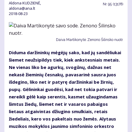
Aldona KUDZIENĖ,
Nr.
95 (13178)
aldona@ana.lt
2018-08-23
Daiva Martikonytė. Zenono Šilinsko nuotr.
Diduma daržininkų mėgėjų sako, kad jų sandėliukai
šiemet neužsipildys tiek, kiek ankstesniais metais.
Ne vienas liko be agurkų, svogūnų, dažnas net
nekasė žieminių česnakų, pavasarinė sausra juos
išdegino, liko net ir patyrę daržininkai be žirnių,
pupų. Gėlininkai guodėsi, kad net tokia patvari ir
nereikli gėlė kaip serentis, kasmet užaugindamas
šimtus žiedų, šiemet net ir vasaros pabaigos
lietaus atgaivintas džiugino smulkiais, retais
žiedeliais, kero vos pakeltais nuo žemės. Alytaus
muzikos mokyklos jaunimo simfoninio orkestro