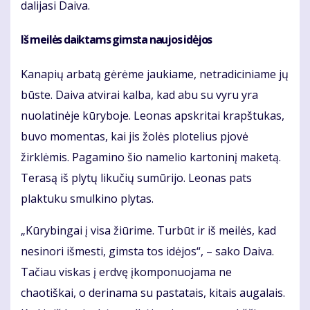
dalijasi Daiva.
Iš meilės daiktams gimsta naujos idėjos
Kanapių arbatą gėrėme jaukiame, netradiciniame jų
būste. Daiva atvirai kalba, kad abu su vyru yra
nuolatinėje kūryboje. Leonas apskritai krapštukas,
buvo momentas, kai jis žolės plotelius pjovė
žirklėmis. Pagamino šio namelio kartoninį maketą.
Terasą iš plytų likučių sumūrijo. Leonas pats
plaktuku smulkino plytas.
„Kūrybingai į visa žiūrime. Turbūt ir iš meilės, kad
nesinori išmesti, gimsta tos idėjos“, – sako Daiva.
Tačiau viskas į erdvę įkomponuojama ne
chaotiškai, o derinama su pastatais, kitais augalais.