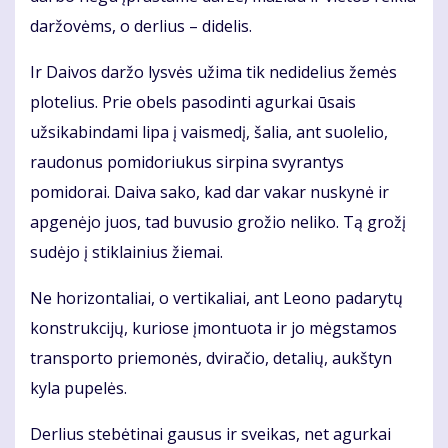
daržovėms, o derlius – didelis.
Ir Daivos daržo lysvės užima tik nedidelius žemės
plotelius. Prie obels pasodinti agurkai ūsais
užsikabindami lipa į vaismedį, šalia, ant suolelio,
raudonus pomidoriukus sirpina svyrantys
pomidorai. Daiva sako, kad dar vakar nuskynė ir
apgenėjo juos, tad buvusio grožio neliko. Tą grožį
sudėjo į stiklainius žiemai.
Ne horizontaliai, o vertikaliai, ant Leono padarytų
konstrukcijų, kuriose įmontuota ir jo mėgstamos
transporto priemonės, dviračio, detalių, aukštyn
kyla pupelės.
Derlius stebėtinai gausus ir sveikas, net agurkai