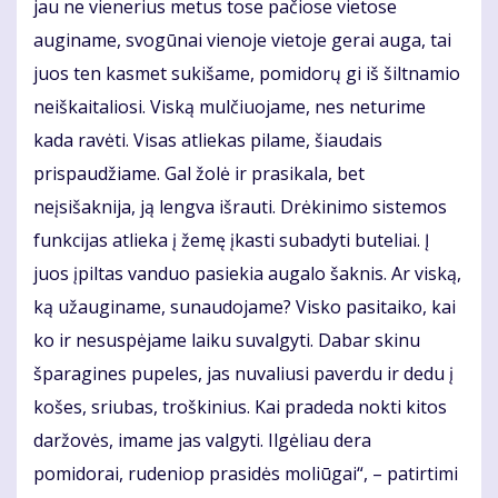
jau ne vienerius metus tose pačiose vietose
auginame, svogūnai vienoje vietoje gerai auga, tai
juos ten kasmet sukišame, pomidorų gi iš šiltnamio
neiškaitaliosi. Viską mulčiuojame, nes neturime
kada ravėti. Visas atliekas pilame, šiaudais
prispaudžiame. Gal žolė ir prasikala, bet
neįsišaknija, ją lengva išrauti. Drėkinimo sistemos
funkcijas atlieka į žemę įkasti subadyti buteliai. Į
juos įpiltas vanduo pasiekia augalo šaknis. Ar viską,
ką užauginame, sunaudojame? Visko pasitaiko, kai
ko ir nesuspėjame laiku suvalgyti. Dabar skinu
šparagines pupeles, jas nuvaliusi paverdu ir dedu į
košes, sriubas, troškinius. Kai pradeda nokti kitos
daržovės, imame jas valgyti. Ilgėliau dera
pomidorai, rudeniop prasidės moliūgai“, – patirtimi