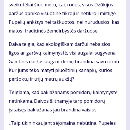
sveikutėliai šiuo metu, kai, rodos, visos Dzūkijos
daržus apniko visuotinė tikroji ir netikroji miltligė.
Pupelių ankštys nei taškuotos, nei nurudusios, kas
matosi tradicinės žemdirbystės daržuose.
Daiva teigia, kad ekologiškam daržui nebaisios
ligos ar garšvų kaimynystė, visi augalai sugyvena.
Gamtinis daržas auga ir derlių brandina savu ritmu.
Kur jums teko matyti pluoštinių kanapių, kurios
peršoktų ir trijų metrų aukštį?
Teigiama, kad baklažanams pomidorų kaimynystė
netinkama. Daivos šiltnamyje tarp pomidorų
įsitaisęs baklažanas jau brandina vaisius.
„Taip ūkininkaujant sėjomaina nebūtina. Pupeles