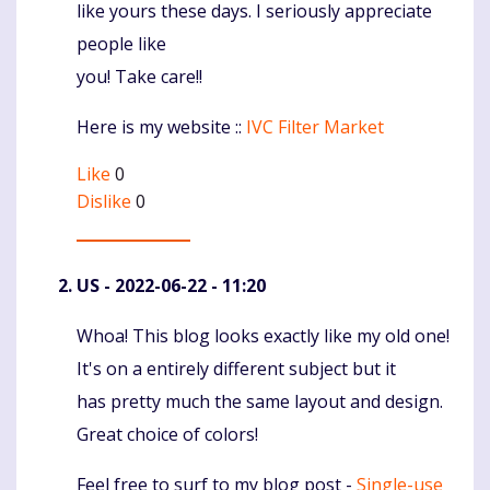
like yours these days. I seriously appreciate
people like
you! Take care!!
Here is my website ::
IVC Filter Market
Like
0
Dislike
0
US
- 2022-06-22 - 11:20
Whoa! This blog looks exactly like my old one!
Komentaras
It's on a entirely different subject but it
has pretty much the same layout and design.
Great choice of colors!
Feel free to surf to my blog post -
Single-use