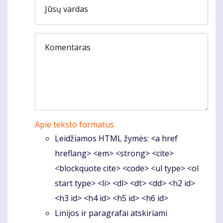
Jūsų vardas
Komentaras
Apie teksto formatus
Leidžiamos HTML žymės: <a href
hreflang> <em> <strong> <cite>
<blockquote cite> <code> <ul type> <ol
start type> <li> <dl> <dt> <dd> <h2 id>
<h3 id> <h4 id> <h5 id> <h6 id>
Linijos ir paragrafai atskiriami