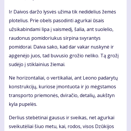
Ir Daivos daržo lysvės užima tik nedidelius žemės
plotelius. Prie obels pasodinti agurkai ūsais
užsikabindami lipa į vaismedį, šalia, ant suolelio,
raudonus pomidoriukus sirpina svyrantys
pomidorai. Daiva sako, kad dar vakar nuskynė ir
apgenėjo juos, tad buvusio grožio neliko. Tą grožį
sudėjo į stiklainius žiemai.
Ne horizontaliai, o vertikaliai, ant Leono padarytų
konstrukcijų, kuriose įmontuota ir jo mėgstamos
transporto priemonės, dviračio, detalių, aukštyn
kyla pupelės.
Derlius stebėtinai gausus ir sveikas, net agurkai
sveikutėliai šiuo metu, kai, rodos, visos Dzūkijos