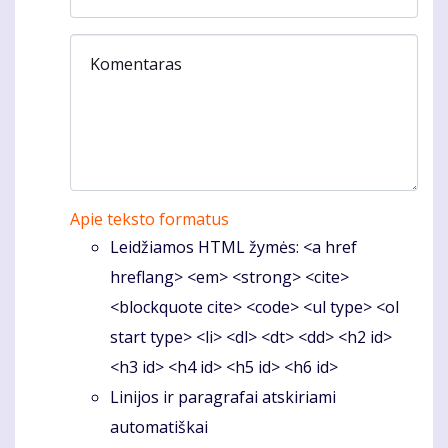
Komentaras
Apie teksto formatus
Leidžiamos HTML žymės: <a href
hreflang> <em> <strong> <cite>
<blockquote cite> <code> <ul type> <ol
start type> <li> <dl> <dt> <dd> <h2 id>
<h3 id> <h4 id> <h5 id> <h6 id>
Linijos ir paragrafai atskiriami
automatiškai