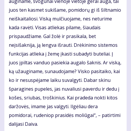
auginame, svogūnai vienoje vietoje gerai auga, tai
juos ten kasmet sukišame, pomidorų gi iš šiltnamio
neiškaitaliosi. Viską mulčiuojame, nes neturime
kada ravėti. Visas atliekas pilame, šiaudais
prispaudžiame. Gal žolė ir prasikala, bet
neįsišaknija, ją lengva išrauti. Drėkinimo sistemos
funkcijas atlieka į žemę įkasti subadyti buteliai. Į
juos įpiltas vanduo pasiekia augalo šaknis. Ar viską,
ką užauginame, sunaudojame? Visko pasitaiko, kai
ko ir nesuspėjame laiku suvalgyti. Dabar skinu
šparagines pupeles, jas nuvaliusi paverdu ir dedu į
košes, sriubas, troškinius. Kai pradeda nokti kitos
daržovės, imame jas valgyti. Ilgėliau dera
pomidorai, rudeniop prasidės moliūgai“, – patirtimi
dalijasi Daiva.