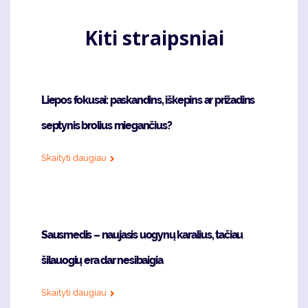
Kiti straipsniai
Liepos fokusai: paskandins, iškepins ar prižadins
septynis brolius miegančius?
Skaityti daugiau
Sausmedis – naujasis uogynų karalius, tačiau
šilauogių era dar nesibaigia
Skaityti daugiau