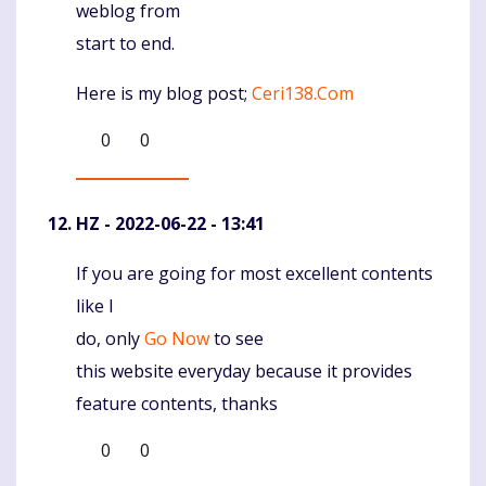
weblog from
start to end.
Here is my blog post;
Ceri138.Com
0
0
HZ
- 2022-06-22 - 13:41
If you are going for most excellent contents
Komentaras
like I
do, only
Go Now
to see
this website everyday because it provides
feature contents, thanks
0
0