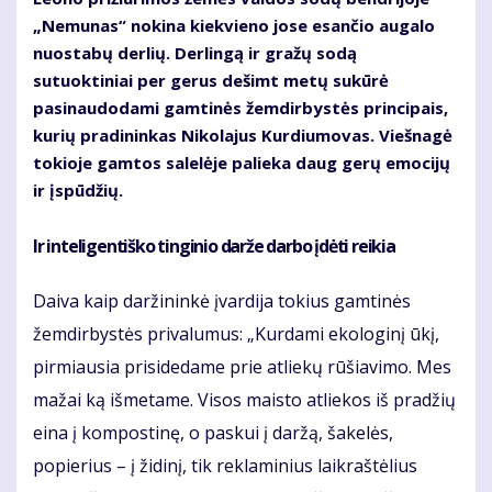
„Nemunas“ nokina kiekvieno jose esančio augalo
nuostabų derlių. Derlingą ir gražų sodą
sutuoktiniai per gerus dešimt metų sukūrė
pasinaudodami gamtinės žemdirbystės principais,
kurių pradininkas Nikolajus Kurdiumovas. Viešnagė
tokioje gamtos salelėje palieka daug gerų emocijų
ir įspūdžių.
Ir inteligentiško tinginio darže darbo įdėti reikia
Daiva kaip daržininkė įvardija tokius gamtinės
žemdirbystės privalumus: „Kurdami ekologinį ūkį,
pirmiausia prisidedame prie atliekų rūšiavimo. Mes
mažai ką išmetame. Visos maisto atliekos iš pradžių
eina į kompostinę, o paskui į daržą, šakelės,
popierius – į židinį, tik reklaminius laikraštėlius