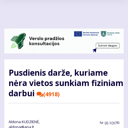
Pereiti
į
pagrindinį
turinį
Pusdienis darže, kuriame
nėra vietos sunkiam fiziniam
darbui
(4918)
Aldona KUDZIENĖ,
Nr.
95 (13178)
aldona@ana.lt