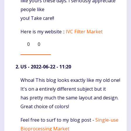
like yours these days. I seriously appreciate
people like
you! Take care!!
Here is my website ::
IVC Filter Market
0
0
US
- 2022-06-22 - 11:20
Whoa! This blog looks exactly like my old one!
Komentaras
It's on a entirely different subject but it
has pretty much the same layout and design.
Great choice of colors!
Feel free to surf to my blog post -
Single-use
Bioprocessing Market