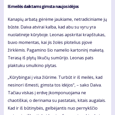
Iš meilės daiktams gimsta naujos idėjos
Kanapių arbatą gėrėme jaukiame, netradiciniame jų
būste. Daiva atvirai kalba, kad abu su vyru yra
nuolatinėje kūryboje. Leonas apskritai krapštukas,
buvo momentas, kai jis žolės plotelius pjovė
žirklėmis. Pagamino šio namelio kartoninį maketą.
Terasą iš plytų likučių sumūrijo. Leonas pats
plaktuku smulkino plytas.
„Kūrybingai į visa žiūrime. Turbūt ir iš meilės, kad
nesinori išmesti, gimsta tos idėjos“, – sako Daiva.
Tačiau viskas į erdvę įkomponuojama ne
chaotiškai, o derinama su pastatais, kitais augalais.
Kad ir iš būtinybės, gelbėjantis nuo pernykščio