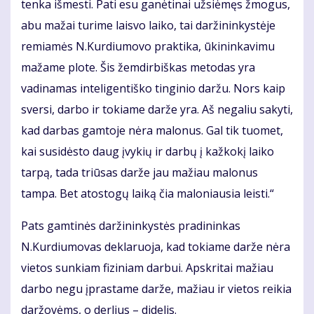
tenka išmesti. Pati esu ganėtinai užsiėmęs žmogus,
abu mažai turime laisvo laiko, tai daržininkystėje
remiamės N.Kurdiumovo praktika, ūkininkavimu
mažame plote. Šis žemdirbiškas metodas yra
vadinamas inteligentiško tinginio daržu. Nors kaip
sversi, darbo ir tokiame darže yra. Aš negaliu sakyti,
kad darbas gamtoje nėra malonus. Gal tik tuomet,
kai susidėsto daug įvykių ir darbų į kažkokį laiko
tarpą, tada triūsas darže jau mažiau malonus
tampa. Bet atostogų laiką čia maloniausia leisti.“
Pats gamtinės daržininkystės pradininkas
N.Kurdiumovas deklaruoja, kad tokiame darže nėra
vietos sunkiam fiziniam darbui. Apskritai mažiau
darbo negu įprastame darže, mažiau ir vietos reikia
daržovėms, o derlius – didelis.