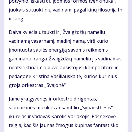
potvynio, iškasti du įdomios formos tvenkinukai,
juokais sutuoktinių vadinami pagal kinų filosofiją In
ir Jang.
Daiva kviečia užsukti ir į Žvaigždžių nameliu
vadinamą vasarnamį, medinį namą, virš kurio
įmontuota saulės energiją savoms reikmėms
gaminanti įranga. Žvaigždžių nameliu jis vadinamas
neatsitiktinai, čia buvo apsistojusi kompozitorė ir
pedagogė Kristina Vasiliauskaitė, kurios kūrinius
groja orkestras „Svajonė“.
Jame yra gyvenęs ir orkestro dirigentas,
šiuolaikinės muzikos ansamblio „Synaesthesis“
įkūrėjas ir vadovas Karolis Variakojis. Pašnekovė
teigia, kad šis jaunas žmogus kupinas fantastiško