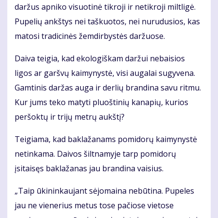
daržus apniko visuotinė tikroji ir netikroji miltligė.
Pupelių ankštys nei taškuotos, nei nurudusios, kas
matosi tradicinės žemdirbystės daržuose.
Daiva teigia, kad ekologiškam daržui nebaisios
ligos ar garšvų kaimynystė, visi augalai sugyvena.
Gamtinis daržas auga ir derlių brandina savu ritmu.
Kur jums teko matyti pluoštinių kanapių, kurios
peršoktų ir trijų metrų aukštį?
Teigiama, kad baklažanams pomidorų kaimynystė
netinkama. Daivos šiltnamyje tarp pomidorų
įsitaisęs baklažanas jau brandina vaisius.
„Taip ūkininkaujant sėjomaina nebūtina. Pupeles
jau ne vienerius metus tose pačiose vietose