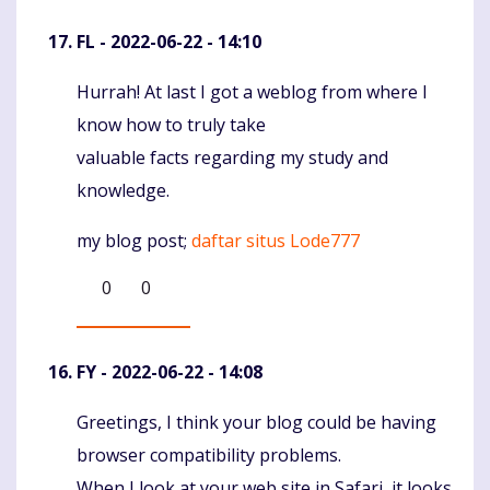
FL
- 2022-06-22 - 14:10
Hurrah! At last I got a weblog from where I
Komentaras
know how to truly take
valuable facts regarding my study and
knowledge.
my blog post;
daftar situs Lode777
0
0
FY
- 2022-06-22 - 14:08
Greetings, I think your blog could be having
Komentaras
browser compatibility problems.
When I look at your web site in Safari, it looks