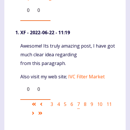
0
0
XF
- 2022-06-22 - 11:19
Awesome! Its truly amazing post, I have got
Komentaras
much clear idea regarding
from this paragraph.
Also visit my web site;
IVC Filter Market
0
0
Pagination
First
Ankstesnis
Puslapis
3
Puslapis
4
Puslapis
5
Puslapis
6
Current
7
Puslapis
8
Puslapis
9
Puslapis
10
Puslapis
11
page
puslapis
page
Sekantis
Last
puslapis
page