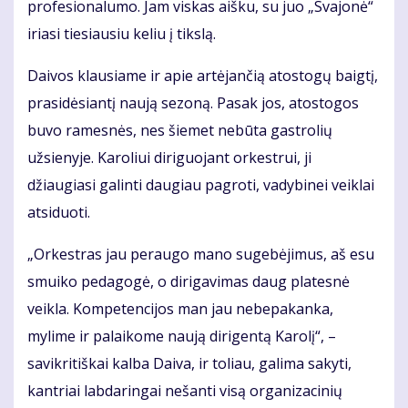
profesionalumo. Jam viskas aišku, su juo „Svajonė“
iriasi tiesiausiu keliu į tikslą.
Daivos klausiame ir apie artėjančią atostogų baigtį,
prasidėsiantį naują sezoną. Pasak jos, atostogos
buvo ramesnės, nes šiemet nebūta gastrolių
užsienyje. Karoliui diriguojant orkestrui, ji
džiaugiasi galinti daugiau pagroti, vadybinei veiklai
atsiduoti.
„Orkestras jau peraugo mano sugebėjimus, aš esu
smuiko pedagogė, o dirigavimas daug platesnė
veikla. Kompetencijos man jau nebepakanka,
mylime ir palaikome naują dirigentą Karolį“, –
savikritiškai kalba Daiva, ir toliau, galima sakyti,
kantriai labdaringai nešanti visą organizacinių