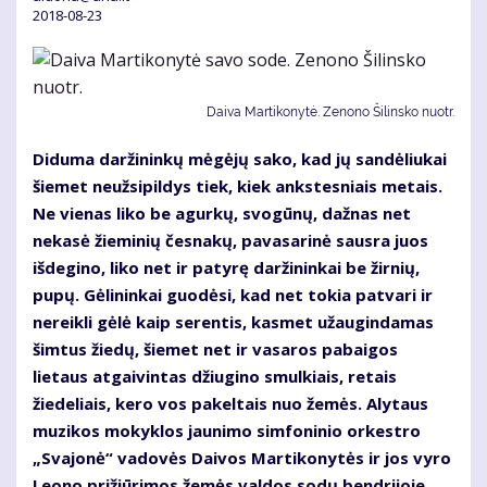
2018-08-23
Daiva Martikonytė. Zenono Šilinsko nuotr.
Diduma daržininkų mėgėjų sako, kad jų sandėliukai
šiemet neužsipildys tiek, kiek ankstesniais metais.
Ne vienas liko be agurkų, svogūnų, dažnas net
nekasė žieminių česnakų, pavasarinė sausra juos
išdegino, liko net ir patyrę daržininkai be žirnių,
pupų. Gėlininkai guodėsi, kad net tokia patvari ir
nereikli gėlė kaip serentis, kasmet užaugindamas
šimtus žiedų, šiemet net ir vasaros pabaigos
lietaus atgaivintas džiugino smulkiais, retais
žiedeliais, kero vos pakeltais nuo žemės. Alytaus
muzikos mokyklos jaunimo simfoninio orkestro
„Svajonė“ vadovės Daivos Martikonytės ir jos vyro
Leono prižiūrimos žemės valdos sodų bendrijoje