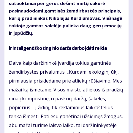
sutuoktiniai per gerus dešimt metų sukūrė
pasinaudodami gamtinės žemdirbystės principais,
kurių pradininkas Nikolajus Kurdiumovas. Viešnagė
tokioje gamtos salelėje palieka daug gerų emocijų
ir įspūdžių.
Ir inteligentiško tinginio darže darbo įdėti reikia
Daiva kaip daržininkė įvardija tokius gamtinės
žemdirbystės privalumus: „Kurdami ekologinį ūkį,
pirmiausia prisidedame prie atliekų rūšiavimo. Mes
mažai ką išmetame. Visos maisto atliekos iš pradžių
eina į kompostinę, o paskui į daržą, šakelės,
popierius – į židinį, tik reklaminius laikraštėlius
tenka išmesti. Pati esu ganėtinai užsiėmęs žmogus,
abu mažai turime laisvo laiko, tai daržininkystėje