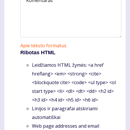
Komentaras
Apie teksto formatus
Ribotas HTML
Leidžiamos HTML žymės: <a href
hreflang> <em> <strong> <cite>
<blockquote cite> <code> <ul type> <ol
start type> <li> <dl> <dt> <dd> <h2 id>
<h3 id> <h4 id> <h5 id> <h6 id>
Linijos ir paragrafai atskiriami
automatiškai
Web page addresses and email