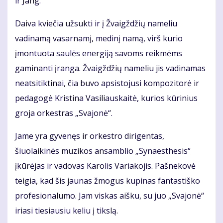
ir Jang.
Daiva kviečia užsukti ir į Žvaigždžių nameliu
vadinamą vasarnamį, medinį namą, virš kurio
įmontuota saulės energiją savoms reikmėms
gaminanti įranga. Žvaigždžių nameliu jis vadinamas
neatsitiktinai, čia buvo apsistojusi kompozitorė ir
pedagogė Kristina Vasiliauskaitė, kurios kūrinius
groja orkestras „Svajonė“.
Jame yra gyvenęs ir orkestro dirigentas,
šiuolaikinės muzikos ansamblio „Synaesthesis“
įkūrėjas ir vadovas Karolis Variakojis. Pašnekovė
teigia, kad šis jaunas žmogus kupinas fantastiško
profesionalumo. Jam viskas aišku, su juo „Svajonė“
iriasi tiesiausiu keliu į tikslą.