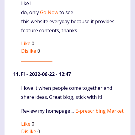
like I
do, only
Go Now
to see
this website everyday because it provides
feature contents, thanks
Like
0
Dislike
0
FI
- 2022-06-22 - 12:47
I love it when people come together and
Komentaras
share ideas. Great blog, stick with it!
Review my homepage ...
E-prescribing Market
Like
0
Dislike
0