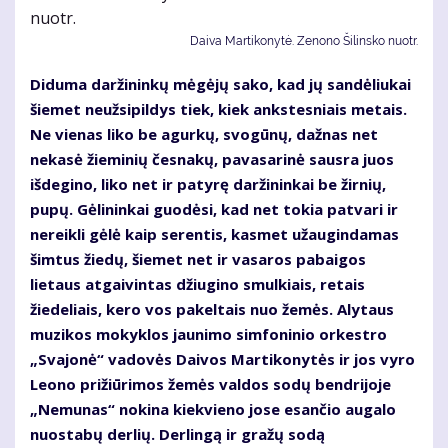
Daiva Martikonytė. Zenono Šilinsko nuotr.
Diduma daržininkų mėgėjų sako, kad jų sandėliukai
šiemet neužsipildys tiek, kiek ankstesniais metais.
Ne vienas liko be agurkų, svogūnų, dažnas net
nekasė žieminių česnakų, pavasarinė sausra juos
išdegino, liko net ir patyrę daržininkai be žirnių,
pupų. Gėlininkai guodėsi, kad net tokia patvari ir
nereikli gėlė kaip serentis, kasmet užaugindamas
šimtus žiedų, šiemet net ir vasaros pabaigos
lietaus atgaivintas džiugino smulkiais, retais
žiedeliais, kero vos pakeltais nuo žemės. Alytaus
muzikos mokyklos jaunimo simfoninio orkestro
„Svajonė“ vadovės Daivos Martikonytės ir jos vyro
Leono prižiūrimos žemės valdos sodų bendrijoje
„Nemunas“ nokina kiekvieno jose esančio augalo
nuostabų derlių. Derlingą ir gražų sodą