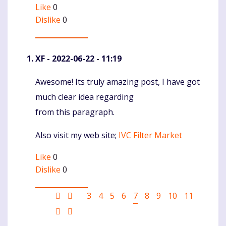
Like
0
Dislike
0
XF
- 2022-06-22 - 11:19
Awesome! Its truly amazing post, I have got
Komentaras
much clear idea regarding
from this paragraph.
Also visit my web site;
IVC Filter Market
Like
0
Dislike
0
Pagination
First
Ankstesnis
Puslapis
3
Puslapis
4
Puslapis
5
Puslapis
6
Current
7
Puslapis
8
Puslapis
9
Puslapis
10
Puslapis
11
page
puslapis
page
Sekantis
Last