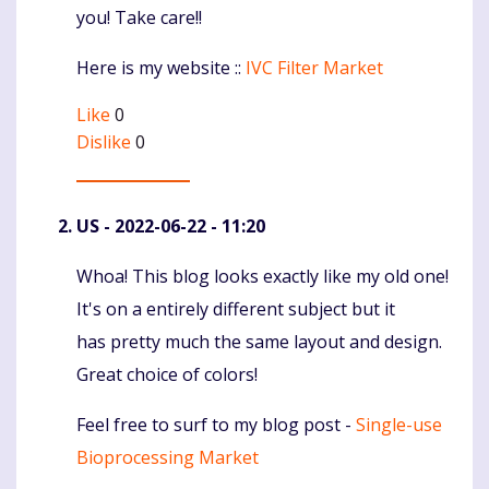
you! Take care!!
Here is my website ::
IVC Filter Market
Like
0
Dislike
0
US
- 2022-06-22 - 11:20
Whoa! This blog looks exactly like my old one!
Komentaras
It's on a entirely different subject but it
has pretty much the same layout and design.
Great choice of colors!
Feel free to surf to my blog post -
Single-use
Bioprocessing Market