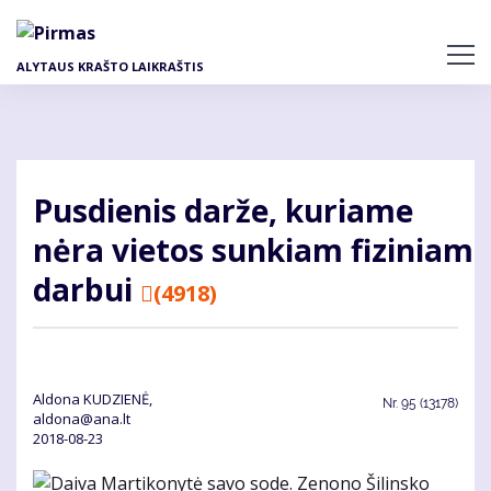
Pereiti
į
pagrindinį
ALYTAUS KRAŠTO LAIKRAŠTIS
turinį
Pusdienis darže, kuriame
nėra vietos sunkiam fiziniam
darbui
(4918)
Aldona KUDZIENĖ,
Nr.
95 (13178)
aldona@ana.lt
2018-08-23