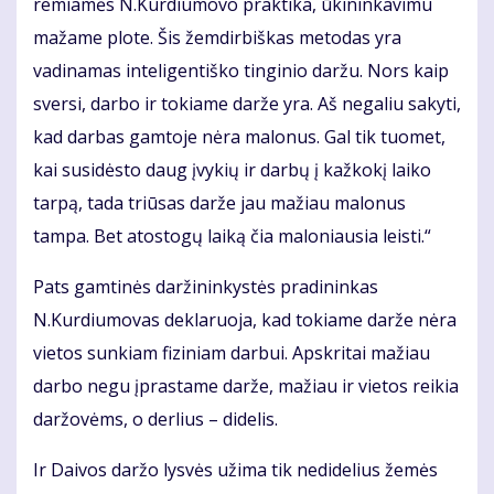
remiamės N.Kurdiumovo praktika, ūkininkavimu
mažame plote. Šis žemdirbiškas metodas yra
vadinamas inteligentiško tinginio daržu. Nors kaip
sversi, darbo ir tokiame darže yra. Aš negaliu sakyti,
kad darbas gamtoje nėra malonus. Gal tik tuomet,
kai susidėsto daug įvykių ir darbų į kažkokį laiko
tarpą, tada triūsas darže jau mažiau malonus
tampa. Bet atostogų laiką čia maloniausia leisti.“
Pats gamtinės daržininkystės pradininkas
N.Kurdiumovas deklaruoja, kad tokiame darže nėra
vietos sunkiam fiziniam darbui. Apskritai mažiau
darbo negu įprastame darže, mažiau ir vietos reikia
daržovėms, o derlius – didelis.
Ir Daivos daržo lysvės užima tik nedidelius žemės