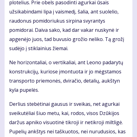
plotelius. Prie obels pasodinti agurkai ūsais
užsikabindami lipa į vaismedį, šalia, ant suolelio,
raudonus pomidoriukus sirpina svyrantys
pomidorai. Daiva sako, kad dar vakar nuskynė ir
apgenėjo juos, tad buvusio grožio neliko. Tą grožį
sudėjo į stiklainius žiemai.
Ne horizontaliai, o vertikaliai, ant Leono padarytų
konstrukcijų, kuriose įmontuota ir jo mėgstamos
transporto priemonės, dviračio, detalių, aukštyn
kyla pupelės.
Derlius stebėtinai gausus ir sveikas, net agurkai
sveikutėliai šiuo metu, kai, rodos, visos Dzūkijos
daržus apniko visuotinė tikroji ir netikroji miltligė.
Pupelių ankštys nei taškuotos, nei nurudusios, kas