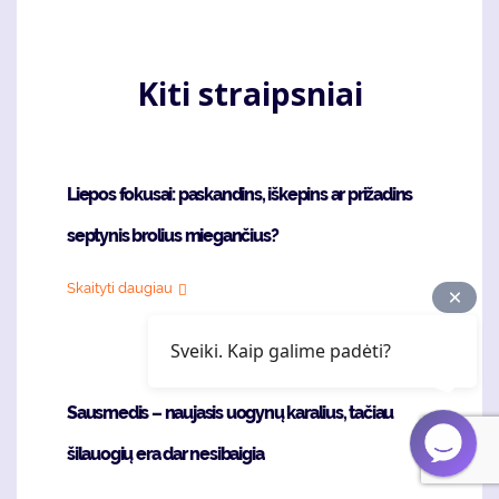
puslapis
page
Kiti straipsniai
Liepos fokusai: paskandins, iškepins ar prižadins
septynis brolius miegančius?
Skaityti daugiau
Sveiki. Kaip galime padėti?
Sausmedis – naujasis uogynų karalius, tačiau
šilauogių era dar nesibaigia