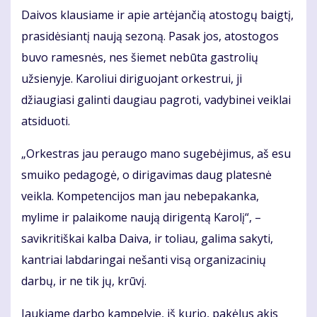
Daivos klausiame ir apie artėjančią atostogų baigtį,
prasidėsiantį naują sezoną. Pasak jos, atostogos
buvo ramesnės, nes šiemet nebūta gastrolių
užsienyje. Karoliui diriguojant orkestrui, ji
džiaugiasi galinti daugiau pagroti, vadybinei veiklai
atsiduoti.
„Orkestras jau peraugo mano sugebėjimus, aš esu
smuiko pedagogė, o dirigavimas daug platesnė
veikla. Kompetencijos man jau nebepakanka,
mylime ir palaikome naują dirigentą Karolį“, –
savikritiškai kalba Daiva, ir toliau, galima sakyti,
kantriai labdaringai nešanti visą organizacinių
darbų, ir ne tik jų, krūvį.
Jaukiame darbo kampelyje, iš kurio, pakėlus akis