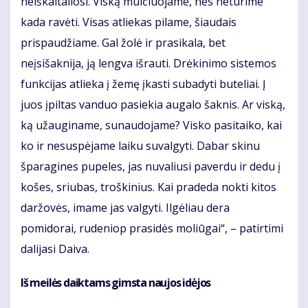
neiškaitaliosi. Viską mulčiuojame, nes neturime
kada ravėti. Visas atliekas pilame, šiaudais
prispaudžiame. Gal žolė ir prasikala, bet
neįsišaknija, ją lengva išrauti. Drėkinimo sistemos
funkcijas atlieka į žemę įkasti subadyti buteliai. Į
juos įpiltas vanduo pasiekia augalo šaknis. Ar viską,
ką užauginame, sunaudojame? Visko pasitaiko, kai
ko ir nesuspėjame laiku suvalgyti. Dabar skinu
šparagines pupeles, jas nuvaliusi paverdu ir dedu į
košes, sriubas, troškinius. Kai pradeda nokti kitos
daržovės, imame jas valgyti. Ilgėliau dera
pomidorai, rudeniop prasidės moliūgai“, – patirtimi
dalijasi Daiva.
Iš meilės daiktams gimsta naujos idėjos