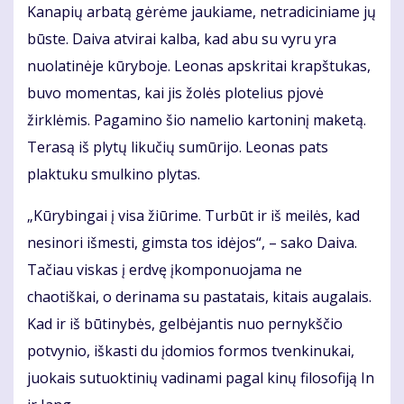
Kanapių arbatą gėrėme jaukiame, netradiciniame jų
būste. Daiva atvirai kalba, kad abu su vyru yra
nuolatinėje kūryboje. Leonas apskritai krapštukas,
buvo momentas, kai jis žolės plotelius pjovė
žirklėmis. Pagamino šio namelio kartoninį maketą.
Terasą iš plytų likučių sumūrijo. Leonas pats
plaktuku smulkino plytas.
„Kūrybingai į visa žiūrime. Turbūt ir iš meilės, kad
nesinori išmesti, gimsta tos idėjos“, – sako Daiva.
Tačiau viskas į erdvę įkomponuojama ne
chaotiškai, o derinama su pastatais, kitais augalais.
Kad ir iš būtinybės, gelbėjantis nuo pernykščio
potvynio, iškasti du įdomios formos tvenkinukai,
juokais sutuoktinių vadinami pagal kinų filosofiją In