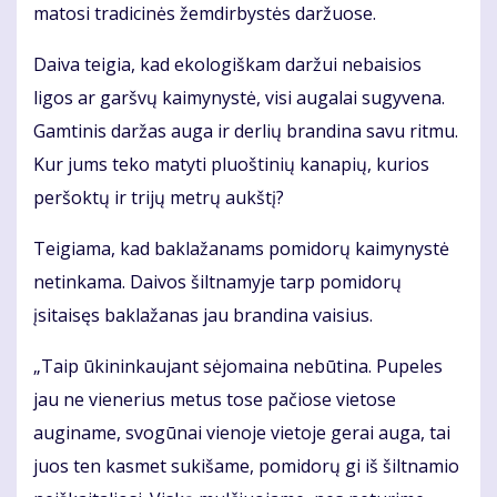
matosi tradicinės žemdirbystės daržuose.
Daiva teigia, kad ekologiškam daržui nebaisios
ligos ar garšvų kaimynystė, visi augalai sugyvena.
Gamtinis daržas auga ir derlių brandina savu ritmu.
Kur jums teko matyti pluoštinių kanapių, kurios
peršoktų ir trijų metrų aukštį?
Teigiama, kad baklažanams pomidorų kaimynystė
netinkama. Daivos šiltnamyje tarp pomidorų
įsitaisęs baklažanas jau brandina vaisius.
„Taip ūkininkaujant sėjomaina nebūtina. Pupeles
jau ne vienerius metus tose pačiose vietose
auginame, svogūnai vienoje vietoje gerai auga, tai
juos ten kasmet sukišame, pomidorų gi iš šiltnamio