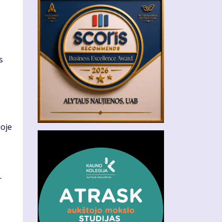
s
joje
r