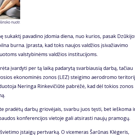
insko nuotr.
nę sukaktį pavadino įdomia diena, nuo kurios, pasak Dzūkijo
 pilna burna. Įprasta, kad toks naujos valdžios įsivažiavimo
otoms valstybinėms valdžios institucijoms.
ėta įvardyti per tą laiką padarytą svarbiausią darbą, tačiau
aisvosios ekonominės zonos (LEZ) steigimo aerodromo teritori
aduotoja Neringa Rinkevičiūtė pabrėžė, kad dėl tokios zonos
mą.
 pradėtų darbų griovėjais, svarbu juos tęsti, bet ieškoma i
paudos konferencijos vietoje gali atsirasti naujų pramogų.
 švietimo įstaigų pertvarką. O vicemeras Šarūnas Klėgeris,