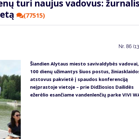
enų turi naujus vadovus: žurnalis
ietą
(77515)
Nr.
86 (1
Šiandien Alytaus miesto savivaldybės vadovai,
100 dienų užimantys šiuos postus, žiniasklaido
atstovus pakvietė į spaudos konferenciją
neįprastoje vietoje – prie Didžiosios Dailidės
ežerėlio esančiame vandenlenčių parke VIVI W