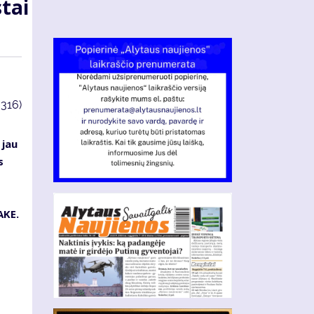
tai
3316)
 jau
s
AKE.