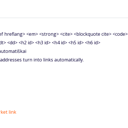
f hreflang> <em> <strong> <cite> <blockquote cite> <code>
<dt> <dd> <h2 id> <h3 id> <h4 id> <h5 id> <h6 id>
 automatiškai
ddresses turn into links automatically.
ket link