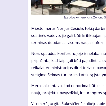
Spaudos konferencija. Zenono Šil
Miesto meras Nerijus Cesiulis tokią darbi
sostinės vadovo, jie gali būti kritikuojami
terminas duodamas visoms naujai suformu
Nors spaudos konferencijoje ir nelabai nor
pripažinta, kad taip gali būti pajudinti l
reikalai. Administracijos direktoriaus pav
steigimo Seimas turi priimti atskirą įstaty
Meras akcentavo, kad nenorima būti mieste
naujų projektų, pavyzdžiui, ir surengtos s
Vicemerė Jurgita Šukevičienė kalbėjo apie