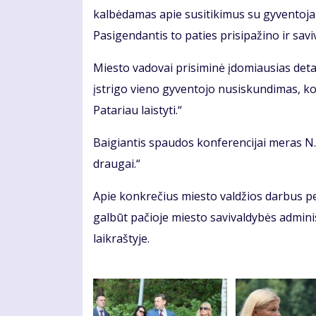
kalbėdamas apie susitikimus su gyventoj
Pasigendantis to paties prisipažino ir sav
Miesto vadovai prisiminė įdomiausias detal
įstrigo vieno gyventojo nusiskundimas, kod
Patariau laistyti.“
Baigiantis spaudos konferencijai meras N.
draugai.“
Apie konkrečius miesto valdžios darbus pe
galbūt pačioje miesto savivaldybės adminis
laikraštyje.