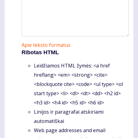
Apie teksto formatus
Ribotas HTML
Leidžiamos HTML žymės: <a href
hreflang> <em> <strong> <cite>
<blockquote cite> <code> <ul type> <ol
start type> <li> <dl> <dt> <dd> <h2 id>
<h3 id> <h4 id> <h5 id> <h6 id>
Linijos ir paragrafai atskiriami
automatiškai
Web page addresses and email