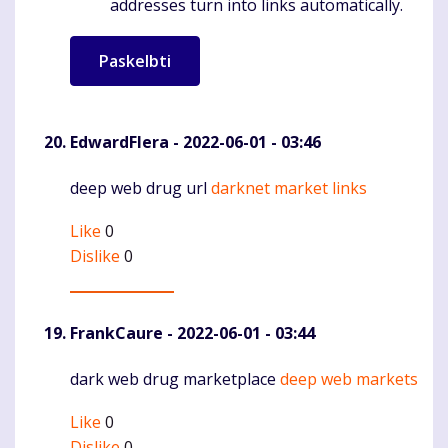
addresses turn into links automatically.
EdwardFlera
- 2022-06-01 - 03:46
deep web drug url
darknet market links
Komentaras
Like
0
Dislike
0
FrankCaure
- 2022-06-01 - 03:44
dark web drug marketplace
deep web markets
Komentaras
Like
0
Dislike
0