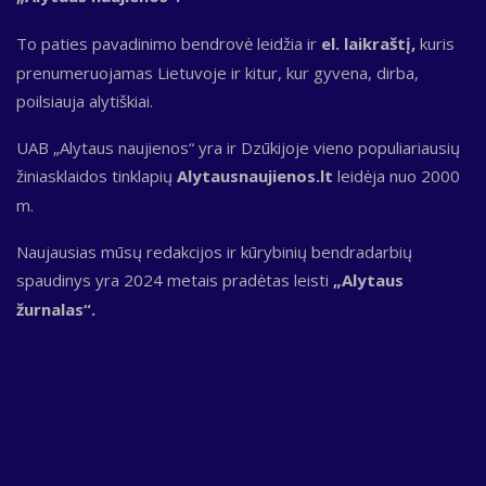
To paties pavadinimo bendrovė leidžia ir
el. laikraštį,
kuris
prenumeruojamas Lietuvoje ir kitur, kur gyvena, dirba,
poilsiauja alytiškiai.
UAB „Alytaus naujienos“ yra ir Dzūkijoje vieno populiariausių
žiniasklaidos tinklapių
Alytausnaujienos.lt
leidėja nuo 2000
m.
Naujausias mūsų redakcijos ir kūrybinių bendradarbių
spaudinys yra 2024 metais pradėtas leisti
„Alytaus
žurnalas“.