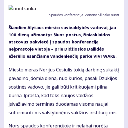
Spaudos konferencija. Zenono Šilinsko nuotr.
Šiandien Alytaus miesto savivaldybės vadovai, jau
100 dienų užimantys šiuos postus, žiniasklaidos
atstovus pakvietė į spaudos konferenciją
neįprastoje vietoje – prie Didžiosios Dailidės
ežerėlio esančiame vandenlenčių parke VIVI WAKE.
Miesto meras Nerijus Cesiulis tokią darbinę sukaktį
pavadino įdomia diena, nuo kurios, pasak Dzūkijos
sostinės vadovo, jie gali būti kritikuojami pilna
burna. Įprasta, kad toks naujos valdžios
įsivažiavimo terminas duodamas visoms naujai
suformuotoms valstybinėms valdžios institucijoms.
Nors spaudos konferencijoje ir nelabai norėta