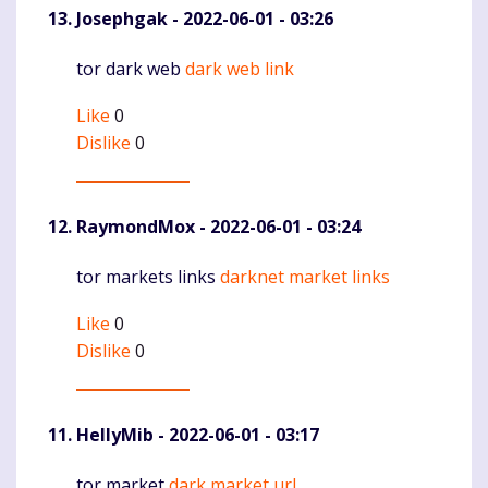
Josephgak
- 2022-06-01 - 03:26
tor dark web
dark web link
Komentaras
Like
0
Dislike
0
RaymondMox
- 2022-06-01 - 03:24
tor markets links
darknet market links
Komentaras
Like
0
Dislike
0
HellyMib
- 2022-06-01 - 03:17
tor market
dark market url
Komentaras