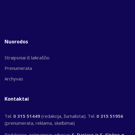
Nuorodos
Straipsniai iš laikraščio
Prenumerata
Archyvas
Kontaktai
Tel.
0 315 51449
(redakcija, žurnalistai). Tel.
0 315 51956
(prenumerata, reklama, skelbimai)
Redakcijos, priimamojo adresas
S. Dariaus ir S. Girėno g.