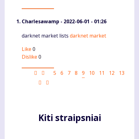
Charlesawamp
- 2022-06-01 - 01:26
darknet market lists
darknet market
Komentaras
Like
0
Dislike
0
Pagination
First
Ankstesnis
Puslapis
5
Puslapis
6
Puslapis
7
Puslapis
8
Current
9
Puslapis
10
Puslapis
11
Puslapis
12
Puslapis
13
page
puslapis
page
Sekantis
Last
puslapis
page
Kiti straipsniai