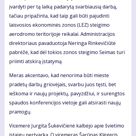
įvardyti per tą laiką padarytą svarbiausią darbą,
tačiau pripažinta, kad taip gali būti pajudinti
laisvosios ekonominės zonos (LEZ) steigimo
aerodromo teritorijoje reikalai. Administracijos
direktoriaus pavaduotoja Neringa Rinkevičiūtė
pabrėžė, kad dėl tokios zonos steigimo Seimas turi
priimti atskirą įstatymą.
Meras akcentavo, kad nenorima būti mieste
pradėtų darbų griovėjais, svarbu juos tęsti, bet
ieškoma ir naujų projektų, pavyzdžiui, ir surengtos
spaudos konferencijos vietoje gali atsirasti naujų
pramogų.
Vicemerė Jurgita Šukevičienė kalbėjo apie švietimo
įstaigų pertvarką. O vicemeras Šarūnas Klėgeris,