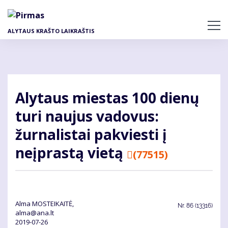
Pereiti
į
pagrindinį
ALYTAUS KRAŠTO LAIKRAŠTIS
turinį
Alytaus miestas 100 dienų
turi naujus vadovus:
žurnalistai pakviesti į
neįprastą vietą
(77515)
Alma MOSTEIKAITĖ,
Nr.
86 (13316)
alma@ana.lt
2019-07-26