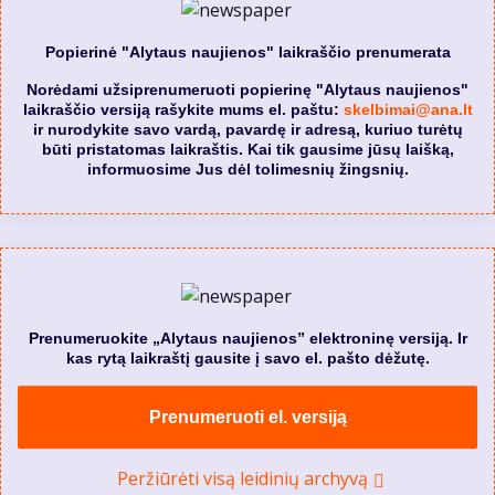
Popierinė "Alytaus naujienos" laikraščio prenumerata
Norėdami užsiprenumeruoti popierinę "Alytaus naujienos"
laikraščio versiją rašykite mums el. paštu:
skelbimai@ana.lt
ir nurodykite savo vardą, pavardę ir adresą, kuriuo turėtų
būti pristatomas laikraštis. Kai tik gausime jūsų laišką,
informuosime Jus dėl tolimesnių žingsnių.
Prenumeruokite „Alytaus naujienos” elektroninę versiją. Ir
kas rytą laikraštį gausite į savo el. pašto dėžutę.
Prenumeruoti el. versiją
Peržiūrėti visą leidinių archyvą