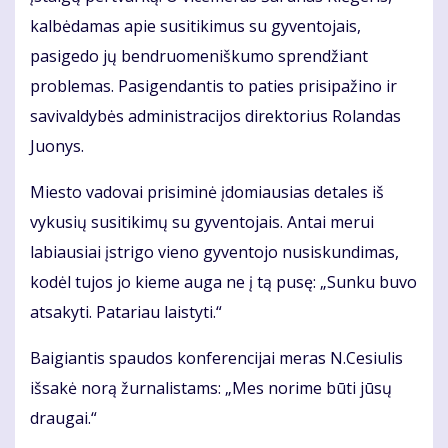
kalbėdamas apie susitikimus su gyventojais,
pasigedo jų bendruomeniškumo sprendžiant
problemas. Pasigendantis to paties prisipažino ir
savivaldybės administracijos direktorius Rolandas
Juonys.
Miesto vadovai prisiminė įdomiausias detales iš
vykusių susitikimų su gyventojais. Antai merui
labiausiai įstrigo vieno gyventojo nusiskundimas,
kodėl tujos jo kieme auga ne į tą pusę: „Sunku buvo
atsakyti. Patariau laistyti.“
Baigiantis spaudos konferencijai meras N.Cesiulis
išsakė norą žurnalistams: „Mes norime būti jūsų
draugai.“