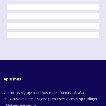
Apie mus
Vienintelis Alytuje nuo 1989 m. leidžiamas laikraštis,
daugiausia mieste ir rajone prenumeruojamas
spaudinys
„Alytaus naujienos“.