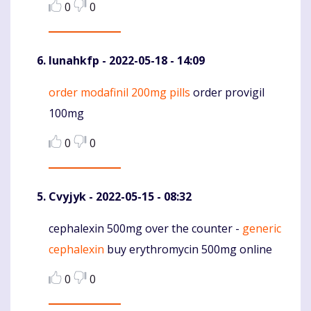
0
0
lunahkfp
- 2022-05-18 - 14:09
order modafinil 200mg pills
order provigil
Komentaras
100mg
0
0
Cvyjyk
- 2022-05-15 - 08:32
cephalexin 500mg over the counter -
generic
Komentaras
cephalexin
buy erythromycin 500mg online
0
0