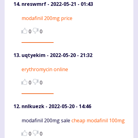
nreswmrf
- 2022-05-21 - 01:43
modafinil 200mg price
Komentaras
0
0
uqtyekim
- 2022-05-20 - 21:32
erythromycin online
Komentaras
0
0
nnlkuezk
- 2022-05-20 - 14:46
modafinil 200mg sale
cheap modafinil 100mg
Komentaras
0
0