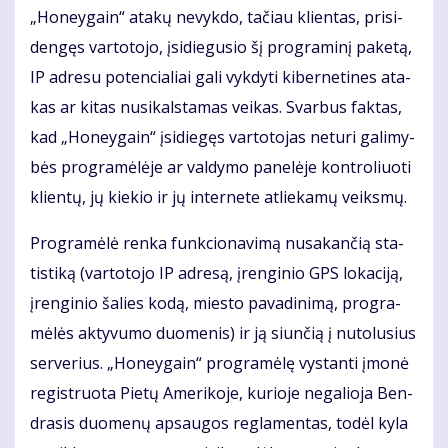
„Ho­ne­y­gain“ ata­kų ne­vyk­do, ta­čiau klien­tas, pri­si­
den­gęs var­to­to­jo, įsi­die­gu­sio šį pro­gra­mi­nį pa­ke­tą,
IP ad­re­su po­ten­cia­liai ga­li vyk­dy­ti ki­ber­ne­ti­nes ata­
kas ar ki­tas nu­si­kals­ta­mas vei­kas. Svar­bus fak­tas,
kad „Ho­ne­y­gain“ įsi­die­gęs var­to­to­jas ne­tu­ri ga­li­my­
bės pro­gra­mė­lė­je ar val­dy­mo pa­ne­lė­je kon­tro­liuo­ti
klien­tų, jų kie­kio ir jų in­ter­ne­te at­lie­ka­mų veiks­mų.
Pro­gra­mė­lė ren­ka funk­cio­na­vi­mą nu­sa­kan­čią sta­
tis­ti­ką (var­to­to­jo IP ad­re­są, įren­gi­nio GPS lo­ka­ci­ją,
įren­gi­nio ša­lies ko­dą, mies­to pa­va­di­ni­mą, pro­gra­
mė­lės ak­ty­vu­mo duo­me­nis) ir ją siun­čią į nu­to­lu­sius
ser­ve­rius. „Ho­ne­y­gain“ pro­gra­mė­lę vys­tan­ti įmo­nė
re­gist­ruo­ta Pie­tų Ame­ri­ko­je, ku­rio­je ne­ga­lio­ja Ben­
dra­sis duo­me­nų ap­sau­gos reg­la­men­tas, to­dėl ky­la