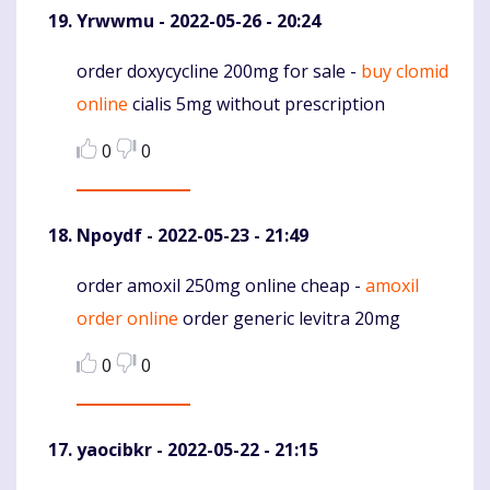
Yrwwmu
- 2022-05-26 - 20:24
order doxycycline 200mg for sale -
buy clomid
Komentaras
online
cialis 5mg without prescription
0
0
Npoydf
- 2022-05-23 - 21:49
order amoxil 250mg online cheap -
amoxil
Komentaras
order online
order generic levitra 20mg
0
0
yaocibkr
- 2022-05-22 - 21:15