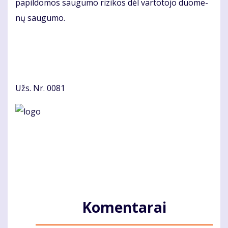
pa­pil­do­mos sau­gu­mo ri­zi­kos dėl var­to­to­jo duo­me­
nų sau­gu­mo.
Užs. Nr. 0081
Komentarai