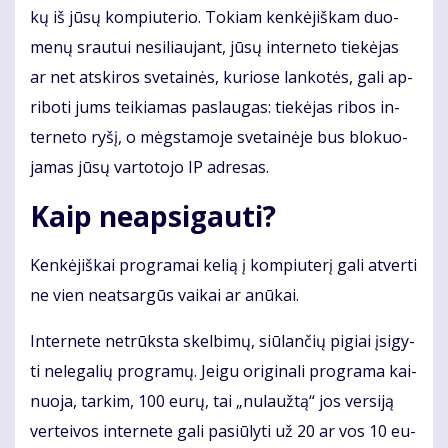
kų iš jū­sų kom­piu­te­rio. To­kiam ken­kė­jiš­kam duo­
me­nų srau­tui ne­si­liau­jant, jū­sų in­ter­ne­to tie­kė­jas
ar net at­ski­ros sve­tai­nės, ku­rio­se lan­ko­tės, ga­li ap­
ri­bo­ti jums tei­kia­mas pa­slau­gas: tie­kė­jas ri­bos in­
ter­ne­to ry­šį, o mėgs­ta­mo­je sve­tai­nė­je bus blo­kuo­
ja­mas jū­sų var­to­to­jo IP ad­re­sas.
Kaip ne­ap­si­gau­ti?
Ken­kė­jiš­kai pro­gra­mai ke­lią į kom­piu­te­rį ga­li at­ver­ti
ne vien ne­at­sar­gūs vai­kai ar anū­kai.
In­ter­ne­te ne­trūks­ta skel­bi­mų, siū­lan­čių pi­giai įsi­gy­
ti ne­le­ga­lių pro­gra­mų. Jei­gu ori­gi­na­li pro­gra­ma kai­
nuo­ja, tar­kim, 100 eu­rų, tai „nu­lauž­tą“ jos ver­si­ją
ver­tei­vos in­ter­ne­te ga­li pa­siū­ly­ti už 20 ar vos 10 eu­