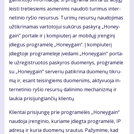
leis­ti tre­tie­siems as­me­nims nau­do­ti tu­ri­mus in­ter­
ne­ti­nio ry­šio re­sur­sus. Tu­ri­mų re­sur­sų nau­do­ji­mas
už­tik­ri­na­mas var­to­to­jui su­kū­rus pa­sky­rą „Ho­ne­y­
gain“ por­ta­le ir į kom­piu­te­rį ar mo­bi­lų­jį įren­gi­nį
įdie­gus pro­gra­mė­lę „Ho­ne­y­gain“. Į kom­piu­te­rį
įdieg­to­je pro­gra­mė­lė­je įve­da­mi „Ho­ne­y­gain“ por­ta­
le už­re­gist­ruo­tos pa­sky­ros duo­me­nys, pro­gra­mė­lė
su „Ho­ne­y­gain“ ser­ve­riu pa­tik­ri­na duo­me­nų tik­ru­
mą ir, esant tei­sin­giems duo­me­nims, ak­ty­vuo­ja in­
ter­ne­ti­nio ry­šio re­sur­sų da­li­ni­mo me­cha­niz­mą ir
lau­kia pri­si­jun­gian­čių klien­tų.
Klien­tai pri­si­jun­gę prie pro­gra­mė­lės „Ho­ne­y­gain“
nau­do­ja įren­gi­nio, ku­ria­me įdieg­ta pro­gra­mė­lė, IP
ad­re­są ir ku­ria duo­me­nų srau­tus. Pa­žy­mi­me, kad