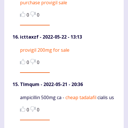
purchase provigil sale
Komentaras
0
0
icttaxzf
- 2022-05-22 - 13:13
provigil 200mg for sale
Komentaras
0
0
Tlmqum
- 2022-05-21 - 20:36
ampicillin 500mg ca -
cheap tadalafil
cialis us
Komentaras
0
0