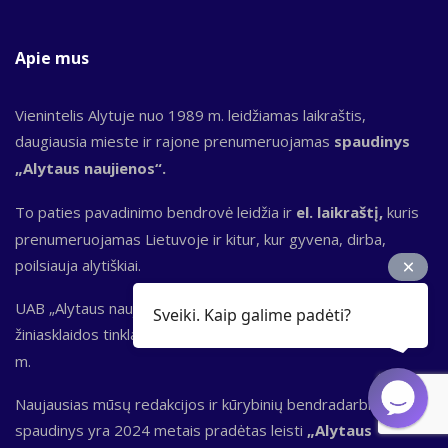
Apie mus
Vienintelis Alytuje nuo 1989 m. leidžiamas laikraštis,
daugiausia mieste ir rajone prenumeruojamas
spaudinys
„Alytaus naujienos“.
To paties pavadinimo bendrovė leidžia ir
el. laikraštį,
kuris
prenumeruojamas Lietuvoje ir kitur, kur gyvena, dirba,
poilsiauja alytiškiai.
UAB „Alytaus naujienos“ yra ir Dzūkijoje vieno populiariausių
Sveiki. Kaip galime padėti?
žiniasklaidos tinklapių
Alytausnaujienos.lt
leidėja nuo 2000
m.
Naujausias mūsų redakcijos ir kūrybinių bendradarbių
spaudinys yra 2024 metais pradėtas leisti
„Alytaus