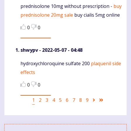
prednisolone 10mg without prescription -
buy
Komentaras
prednisolone 20mg sale
buy cialis 5mg online
0
0
shwypv
- 2022-05-07 - 04:48
hydroxychloroquine sulfate 200
plaquenil side
Komentaras
effects
0
0
Pagination
Current
1
Puslapis
2
Puslapis
3
Puslapis
4
Puslapis
5
Puslapis
6
Puslapis
7
Puslapis
8
Puslapis
9
Sekantis
Last
page
puslapis
page