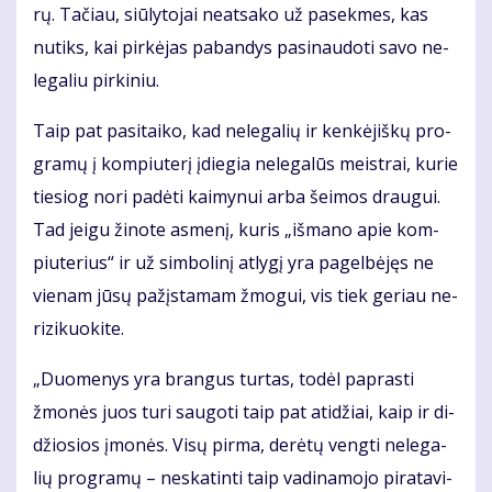
rų. Ta­čiau, siū­ly­to­jai ne­at­sa­ko už pa­sek­mes, kas
nu­tiks, kai pir­kė­jas pa­ban­dys pa­si­nau­do­ti sa­vo ne­
le­ga­liu pir­ki­niu.
Taip pat pa­si­tai­ko, kad ne­le­ga­lių ir ken­kė­jiš­kų pro­
gra­mų į kom­piu­te­rį įdie­gia ne­le­ga­lūs meist­rai, ku­rie
tie­siog no­ri pa­dė­ti kai­my­nui ar­ba šei­mos drau­gui.
Tad jei­gu ži­no­te as­me­nį, ku­ris „iš­ma­no apie kom­
piu­te­rius“ ir už sim­bo­li­nį at­ly­gį yra pa­gel­bė­jęs ne
vie­nam jū­sų pa­žįs­ta­mam žmo­gui, vis tiek ge­riau ne­
ri­zi­kuo­ki­te.
„Duo­me­nys yra bran­gus tur­tas, to­dėl pa­pras­ti
žmo­nės juos tu­ri sau­go­ti taip pat ati­džiai, kaip ir di­
džio­sios įmo­nės. Vi­sų pir­ma, de­rė­tų veng­ti ne­le­ga­
lių pro­gra­mų – ne­ska­tin­ti taip va­di­na­mo­jo pi­ra­ta­vi­