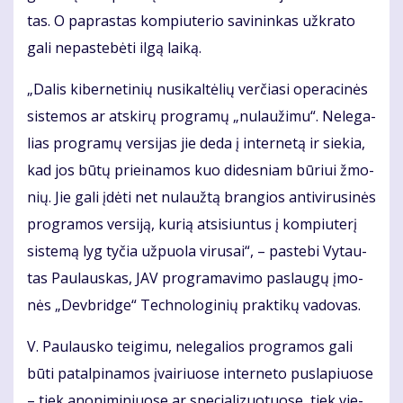
tas. O pa­pras­tas kom­piu­te­rio sa­vi­nin­kas už­kra­to
ga­li ne­pa­ste­bė­ti il­gą lai­ką.
„Da­lis ki­ber­ne­ti­nių nu­si­kal­tė­lių ver­čia­si ope­ra­ci­nės
sis­te­mos ar at­ski­rų pro­gra­mų „nu­lau­ži­mu“. Ne­le­ga­
lias pro­gra­mų ver­si­jas jie de­da į in­ter­ne­tą ir sie­kia,
kad jos bū­tų pri­ei­na­mos kuo di­des­niam bū­riui žmo­
nių. Jie ga­li įdė­ti net nu­lauž­tą bran­gios an­ti­vi­ru­si­nės
pro­gra­mos ver­si­ją, ku­rią at­si­siun­tus į kom­piu­te­rį
sis­te­mą lyg ty­čia už­puo­la vi­ru­sai“, – pa­ste­bi Vy­tau­
tas Pau­laus­kas, JAV pro­gra­ma­vi­mo pa­slau­gų įmo­
nės „Dev­brid­ge“ Tech­no­lo­gi­nių prak­ti­kų va­do­vas.
V. Pau­laus­ko tei­gi­mu, ne­le­ga­lios pro­gra­mos ga­li
bū­ti pa­tal­pi­na­mos įvai­riuo­se in­ter­ne­to pus­la­piuo­se
– tiek ano­ni­mi­niuo­se ar spe­cia­li­zuo­tuo­se, tiek vie­