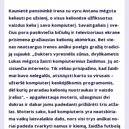
Kau­nie­tė pen­si­nin­kė Ire­na su vy­ru An­ta­nu mėgs­ta
ke­liau­ti po už­sie­nį, o vi­sus ke­lio­nė­se už­fik­suo­tus
vaiz­dus ke­lia į sa­vo kom­piu­te­rį. Sa­vait­ga­liais į sve­
čius po­ra pa­si­kvie­čia bi­čiu­lių ir te­le­vi­zo­riaus ek­ra­ne
pri­si­me­na gra­žiau­sias ke­lio­nių aki­mir­kas. Bet vie­
nas ne­at­sar­gus Ire­nos anū­ko po­el­gis gra­žią tra­di­ci­
ją su­jau­kė. „Duk­ters vy­res­nė­lis sū­nus, dvy­li­ka­me­tis
Lu­kas mėgs­ta žais­ti kom­piu­te­ri­nius žai­di­mus. Jų at­
si­siun­čia in­ter­ne­tu. Tik vė­liau pri­si­pa­ži­no, kad žai­di­
mai bu­vo ne­le­ga­lūs, at­si­siųs­ti kar­tu su vi­ru­sais –
už­ter­šė kom­piu­te­rį ken­kė­jiš­ko­mis pro­gra­mo­mis,
dėl ku­rių pra­ra­dau ke­lio­nių nuo­trau­kas ir vaiz­do
įra­šus“, – ap­gai­les­tau­ja mo­te­ris, už­au­gi­nu­si dvi
duk­ras ir da­bar joms pa­de­dan­ti pri­žiū­rė­ti tris at­ža­
las. Mo­te­ris sa­ko, kad kom­piu­te­ris yra ne­at­ski­ria­
ma vai­kų lais­va­lai­kio da­lis, nors vi­si trys anū­kai no­
riai pa­de­da tvar­ky­ti na­mus ir kie­mą, žai­džia fut­bo­lą