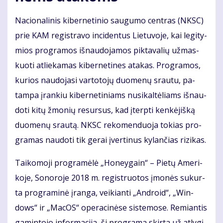
Na­cio­na­li­nis ki­ber­ne­ti­nio sau­gu­mo cen­tras (NKSC)
prie KAM re­gist­ra­vo in­ci­den­tus Lie­tu­vo­je, kai le­gi­ty­
mios pro­gra­mos iš­nau­do­ja­mos pik­ta­va­lių už­mas­
kuo­ti at­lie­ka­mas ki­ber­ne­ti­nes ata­kas. Pro­gra­mos,
ku­rios nau­do­ja­si var­to­to­jų duo­me­nų srau­tu, pa­
tam­pa įran­kiu ki­ber­ne­ti­niams nu­si­kal­tė­liams iš­nau­
do­ti ki­tų žmo­nių re­sur­sus, kad įterp­ti ken­kė­jiš­ką
duo­me­nų srau­tą. NKSC re­ko­men­duo­ja to­kias pro­
gra­mas nau­do­ti tik ge­rai įver­ti­nus ky­lan­čias ri­zi­kas.
Tai­ko­mo­ji pro­gra­mė­lė „Ho­ne­y­gain“ – Pie­tų Ame­ri­
ko­je, So­no­ro­je 2018 m. re­gist­ruo­tos įmo­nės su­kur­
ta pro­gra­mi­nė įran­ga, vei­kian­ti „An­droid“, „Win­
dows“ ir „Ma­cOS“ ope­ra­ci­nė­se sis­te­mo­se. Re­mian­tis
ga­min­to­jo in­for­ma­ci­ja, ši pro­gra­ma skir­ta už at­ly­gį