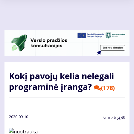
Pereiti
į
pagrindinį
turinį
Kokį pavojų kelia nelegali
programinė įranga?
(178)
2020-09-10
Nr.
102 (13478)