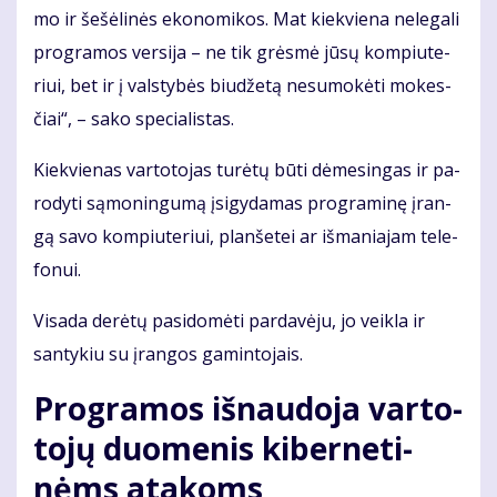
mo ir še­šė­li­nės eko­no­mi­kos. Mat kiek­vie­na ne­le­ga­li
pro­gra­mos ver­si­ja – ne tik grės­mė jū­sų kom­piu­te­
riui, bet ir į vals­ty­bės biu­dže­tą ne­su­mo­kė­ti mo­kes­
čiai“, – sa­ko spe­cia­lis­tas.
Kiek­vie­nas var­to­to­jas tu­rė­tų bū­ti dė­me­sin­gas ir pa­
ro­dy­ti są­mo­nin­gu­mą įsi­gy­da­mas pro­gra­mi­nę įran­
gą sa­vo kom­piu­te­riui, plan­še­tei ar iš­ma­nia­jam te­le­
fo­nui.
Vi­sa­da de­rė­tų pa­si­do­mė­ti par­da­vė­ju, jo veik­la ir
san­ty­kiu su įran­gos ga­min­to­jais.
Pro­gra­mos iš­nau­do­ja var­to­
to­jų duo­me­nis ki­ber­ne­ti­
nėms ata­koms