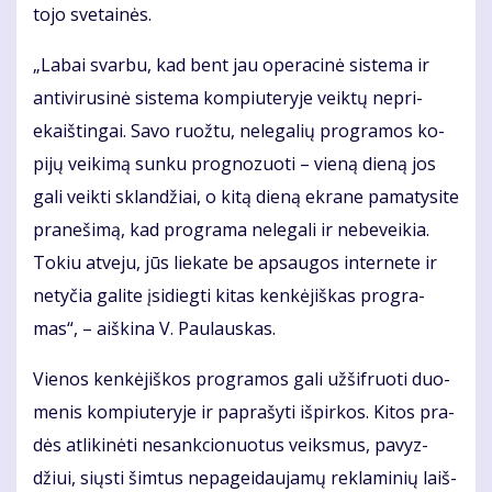
to­jo sve­tai­nės.
„La­bai svar­bu, kad bent jau opera­­ci­nė sis­te­ma ir
an­ti­vi­ru­si­nė sis­te­ma kom­piu­te­ry­je veik­tų ne­pri­
ekaiš­tin­gai. Sa­vo ruož­tu, ne­le­ga­lių pro­gra­mos ko­
pi­jų vei­ki­mą sun­ku prog­no­zuo­ti – vie­ną die­ną jos
ga­li veik­ti sklan­džiai, o ki­tą die­ną ek­ra­ne pa­ma­ty­si­te
pra­ne­ši­mą, kad pro­gra­ma ne­le­ga­li ir ne­be­vei­kia.
To­kiu at­ve­ju, jūs lie­ka­te be ap­sau­gos in­ter­ne­te ir
ne­ty­čia ga­li­te įsi­dieg­ti ki­tas ken­kė­jiš­kas pro­gra­
mas“, – aiš­ki­na V. Pau­laus­kas.
Vie­nos ken­kė­jiš­kos pro­gra­mos ga­li už­šif­ruo­ti duo­
me­nis kom­piu­te­ry­je ir pa­pra­šy­ti iš­pir­kos. Ki­tos pra­
dės at­li­ki­nė­ti ne­sank­cio­nuo­tus veiks­mus, pa­vyz­
džiui, siųs­ti šim­tus ne­pa­gei­dau­ja­mų re­kla­mi­nių laiš­