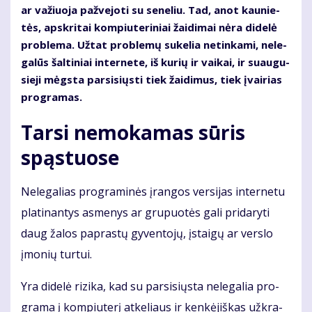
ar va­žiuo­ja pa­žve­jo­ti su se­ne­liu. Tad, anot kau­nie­
tės, ap­skri­tai kom­piu­te­ri­niai žai­di­mai nė­ra di­de­lė
pro­ble­ma. Už­tat pro­ble­mų su­ke­lia ne­tin­ka­mi, ne­le­
ga­lūs šal­ti­niai in­ter­ne­te, iš ku­rių ir vai­kai, ir su­au­gu­
sie­ji mėgs­ta par­si­siųs­ti tiek žai­di­mus, tiek įvai­rias
pro­gra­mas.
Tar­si ne­mo­ka­mas sū­ris
spąs­tuo­se
Ne­le­ga­lias pro­gra­mi­nės įran­gos ver­si­jas in­ter­ne­tu
pla­ti­nan­tys as­me­nys ar gru­puo­tės ga­li pri­da­ry­ti
daug ža­los pa­pras­tų gy­ven­to­jų, įstai­gų ar ver­slo
įmo­nių tur­tui.
Yra di­de­lė ri­zi­ka, kad su par­si­siųs­ta ne­le­ga­lia pro­
gra­ma į kom­piu­te­rį at­ke­liaus ir ken­kė­jiš­kas už­kra­