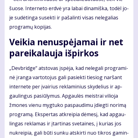
šuo­se. In­ter­ne­to erd­vė yra la­bai di­na­miš­ka, to­dėl jo­
je su­dė­tin­ga su­sek­ti ir pa­ša­lin­ti vi­sas ne­le­ga­lias
pro­gra­mų ko­pi­jas.
Vei­kia ne­nu­spė­ja­mai ir net
pa­rei­ka­lau­ja iš­pir­kos
„Dev­brid­ge“ at­sto­vas įspė­ja, kad ne­le­ga­li pro­gra­mi­
nė įran­ga var­to­to­jus ga­li pa­siek­ti tie­siog nar­šant
in­ter­ne­te per įvai­rius re­kla­mi­nius sky­de­lius ir ap­
gau­lin­gus pa­siū­ly­mus. Ap­gau­lės meist­rai vi­lio­ja
žmo­nes vie­nu myg­tu­ko pa­spau­di­mu įdieg­ti no­ri­mą
pro­gra­mą. Eks­per­tas at­krei­pia dė­me­sį, kad ap­gau­
lin­gas re­kla­mas ir įtar­ti­nas sve­tai­nes, į ku­rias jos
nu­krei­pia, ga­li bū­ti sun­ku at­skir­ti nuo tik­ros ga­min­