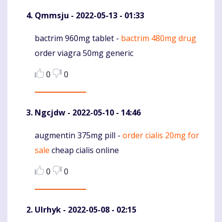
Qmmsju
- 2022-05-13 - 01:33
bactrim 960mg tablet -
bactrim 480mg drug
Komentaras
order viagra 50mg generic
0
0
Ngcjdw
- 2022-05-10 - 14:46
augmentin 375mg pill -
order cialis 20mg for
Komentaras
sale
cheap cialis online
0
0
Ulrhyk
- 2022-05-08 - 02:15