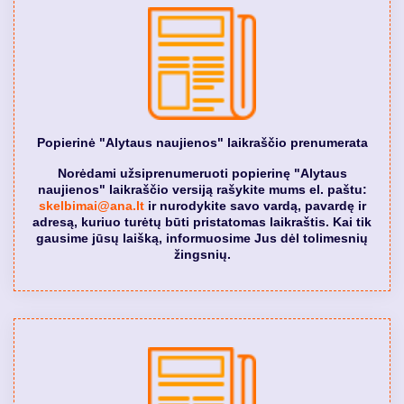
Popierinė "Alytaus naujienos" laikraščio prenumerata
Norėdami užsiprenumeruoti popierinę "Alytaus
naujienos" laikraščio versiją rašykite mums el. paštu:
skelbimai@ana.lt
ir nurodykite savo vardą, pavardę ir
adresą, kuriuo turėtų būti pristatomas laikraštis. Kai tik
gausime jūsų laišką, informuosime Jus dėl tolimesnių
žingsnių.