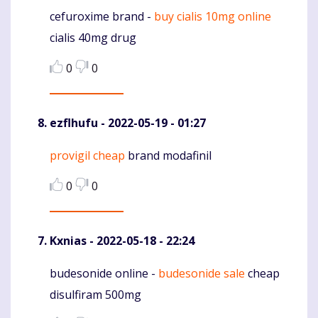
cefuroxime brand -
buy cialis 10mg online
Komentaras
cialis 40mg drug
0
0
ezflhufu
- 2022-05-19 - 01:27
provigil cheap
brand modafinil
Komentaras
0
0
Kxnias
- 2022-05-18 - 22:24
budesonide online -
budesonide sale
cheap
Komentaras
disulfiram 500mg