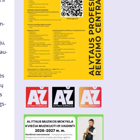
 ir
in­
ju,
Pau­
dės
sų
os
ėgs­