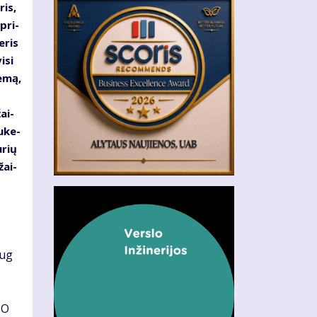
ris,
 pri­
e­ris
i­si
e­mą,
žai­
u­ke­
u­rių
žai­
aug
. O