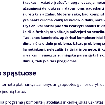
trau­kas ir vaiz­do įra­šus“, – ap­gai­les­tau­ja mo­te­
už­au­gi­nu­si dvi duk­ras ir da­bar joms pa­de­dan­ti
žiū­rė­ti tris at­ža­las. Mo­te­ris sa­ko, kad kom­piu­t
yra ne­at­ski­ria­ma vai­kų lais­va­lai­kio da­lis, nors v
trys anū­kai no­riai pa­de­da tvar­ky­ti na­mus ir ki
žai­džia fut­bo­lą ar va­žiuo­ja pa­žve­jo­ti su se­ne­liu.
Tad, anot kau­nie­tės, ap­skri­tai kom­piu­te­ri­niai 
di­mai nė­ra di­de­lė pro­ble­ma. Už­tat pro­ble­mų s
lia ne­tin­ka­mi, ne­le­ga­lūs šal­ti­niai in­ter­ne­te, iš k
ir vai­kai, ir su­au­gu­sie­ji mėgs­ta par­si­siųs­ti tiek 
di­mus, tiek įvai­rias pro­gra­mas.
s spąs­tuo­se
n­ter­ne­tu pla­ti­nan­tys as­me­nys ar gru­puo­tės ga­li pri­da­ry­ti d
o įmo­nių tur­tui.
a­lia pro­gra­ma į kom­piu­te­rį at­ke­liaus ir ken­kė­jiš­kas už­kra­tas