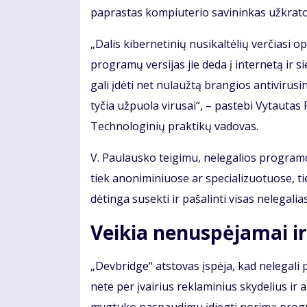
pa­pras­tas kom­piu­te­rio sa­vi­nin­kas už­kra­to g
„Da­lis ki­ber­ne­ti­nių nu­si­kal­tė­lių ver­čia­si
pro­gra­mų ver­si­jas jie de­da į in­ter­ne­tą ir
ga­li įdė­ti net nu­lauž­tą bran­gios an­ti­vi­ru­si
ty­čia už­puo­la vi­ru­sai“, – pa­ste­bi Vy­tau­
Tech­no­lo­gi­nių prak­ti­kų va­do­vas.
V. Pau­laus­ko tei­gi­mu, ne­le­ga­lios pro­gra­mo
tiek ano­ni­mi­niuo­se ar spe­cia­li­zuo­tuo­se, ti
dė­tin­ga su­sek­ti ir pa­ša­lin­ti vi­sas ne­le­ga­l
Vei­kia ne­nu­spė­ja­mai ir
„Dev­brid­ge“ at­sto­vas įspė­ja, kad ne­le­ga­li p
ne­te per įvai­rius re­kla­mi­nius sky­de­lius ir 