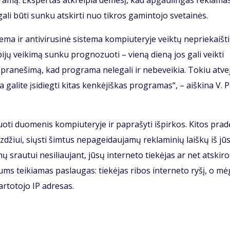
a­mą. Eks­per­tas at­krei­pia dė­me­sį, kad ap­gau­lin­gas re­kla­mas
ga­li bū­ti sun­ku at­skir­ti nuo tik­ros ga­min­to­jo sve­tai­nės.
a ir an­ti­vi­ru­si­nė sis­te­ma kom­piu­te­ry­je veik­tų ne­pri­ekaiš­t
­jų vei­ki­mą sun­ku prog­no­zuo­ti – vie­ną die­ną jos ga­li veik­ti
 pra­ne­ši­mą, kad pro­gra­ma ne­le­ga­li ir ne­be­vei­kia. To­kiu at­ve­
a ga­li­te įsi­dieg­ti ki­tas ken­kė­jiš­kas pro­gra­mas“, – aiš­ki­na V. 
o­ti duo­me­nis kom­piu­te­ry­je ir pa­pra­šy­ti iš­pir­kos. Ki­tos pra­
z­džiui, siųs­ti šim­tus ne­pa­gei­dau­ja­mų re­kla­mi­nių laiš­kų iš jū­
rau­tui ne­si­liau­jant, jū­sų in­ter­ne­to tie­kė­jas ar net at­ski­r
i jums tei­kia­mas pa­slau­gas: tie­kė­jas ri­bos in­ter­ne­to ry­šį, o m
r­to­to­jo IP ad­re­sas.