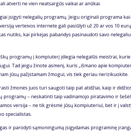
a­li at­ver­ti ne vien ne­at­sar­gūs vai­kai ar anū­kai.
giai įsi­gy­ti ne­le­ga­lių pro­gra­mų. Jei­gu ori­gi­na­li pro­gra­ma kai
r­si­ją ver­tei­vos in­ter­ne­te ga­li pa­siū­ly­ti už 20 ar vos 10 eu­rų
kas nu­tiks, kai pir­kė­jas pa­ban­dys pa­si­nau­do­ti sa­vo ne­le­ga­liu
iš­kų pro­gra­mų į kom­piu­te­rį įdie­gia ne­le­ga­lūs meist­rai, ku­rie
u­gui. Tad jei­gu ži­no­te as­me­nį, ku­ris „iš­ma­no apie kom­piu­te­
e­nam jū­sų pa­žįs­ta­mam žmo­gui, vis tiek ge­riau ne­ri­zi­kuo­ki­te.
­ti žmo­nės juos tu­ri sau­go­ti taip pat ati­džiai, kaip ir di­džio­
ų pro­gra­mų – ne­ska­tin­ti taip va­di­na­mo­jo pi­ra­ta­vi­mo ir še­šė­l
a­mos ver­si­ja – ne tik grės­mė jū­sų kom­piu­te­riui, bet ir į vals­t
o spe­cia­lis­tas.
n­gas ir pa­ro­dy­ti są­mo­nin­gu­mą įsi­gy­da­mas pro­gra­mi­nę įran­g