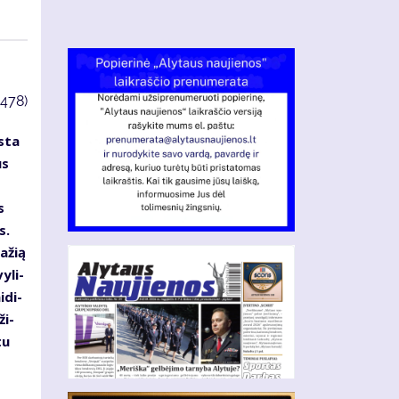
3478)
s­ta
us
s
s.
a­žią
y­li­
­di­
ži­
tu
­