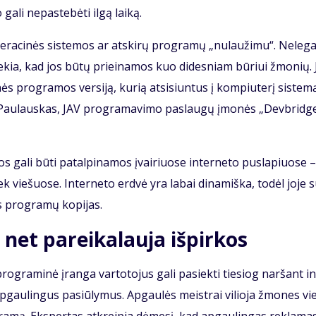
a­li ne­pa­ste­bė­ti il­gą lai­ką.
 ope­ra­ci­nės sis­te­mos ar at­ski­rų pro­gra­mų „nu­lau­ži­mu“. Ne­le­ga
 sie­kia, kad jos bū­tų pri­ei­na­mos kuo di­des­niam bū­riui žmo­nių. 
­nės pro­gra­mos ver­si­ją, ku­rią at­si­siun­tus į kom­piu­te­rį sis­te­m
tas Pau­laus­kas, JAV pro­gra­ma­vi­mo pa­slau­gų įmo­nės „Dev­brid­g
s ga­li bū­ti pa­tal­pi­na­mos įvai­riuo­se in­ter­ne­to pus­la­piuo­se –
ek vie­šuo­se. In­ter­ne­to erd­vė yra la­bai di­na­miš­ka, to­dėl jo­je 
ias pro­gra­mų ko­pi­jas.
 net pa­rei­ka­lau­ja iš­pir­kos
ro­gra­mi­nė įran­ga var­to­to­jus ga­li pa­siek­ti tie­siog nar­šant in
ap­gau­lin­gus pa­siū­ly­mus. Ap­gau­lės meist­rai vi­lio­ja žmo­nes vi