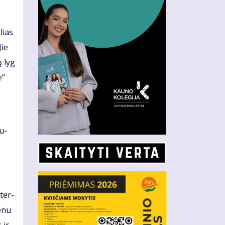
­lias
Jie
ą lyg
e“
su­
­ter­
e­nu