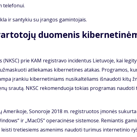
 te­le­fo­nui.
ik­la ir san­ty­kiu su įran­gos ga­min­to­jais.
ar­to­to­jų duo­me­nis ki­ber­ne­ti­n
as (NKSC) prie KAM re­gist­ra­vo in­ci­den­tus Lie­tu­vo­je, kai le­gi­ty
už­mas­kuo­ti at­lie­ka­mas ki­ber­ne­ti­nes ata­kas. Pro­gra­mos, ku­
m­pa įran­kiu ki­ber­ne­ti­niams nu­si­kal­tė­liams iš­nau­do­ti ki­tų 
me­nų srau­tą. NKSC re­ko­men­duo­ja to­kias pro­gra­mas nau­do­ti 
tų Ame­ri­ko­je, So­no­ro­je 2018 m. re­gist­ruo­tos įmo­nės su­kur­ta
Win­dows“ ir „Ma­cOS“ ope­ra­ci­nė­se sis­te­mo­se. Re­mian­tis ga­mi
į leis­ti tre­tie­siems as­me­nims nau­do­ti tu­ri­mus in­ter­ne­ti­nio ry­