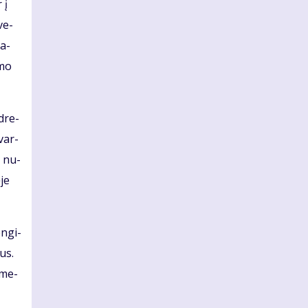
 į
įve­
pa­
­mo
d­re­
 var­
as nu­
­je
en­gi­
ius.
o­me­