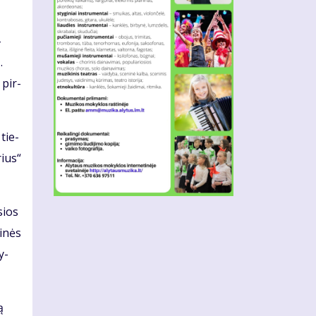
­
.
 pir­
 tie­
rius“
sios
i­nės
y­
ą