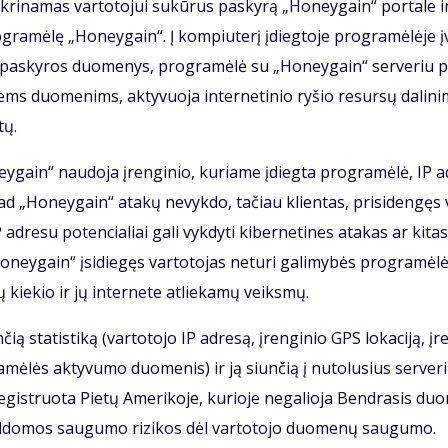
k­ri­na­mas var­to­to­jui su­kū­rus pa­sky­rą „Ho­ne­y­gain“ por­ta­le ir
o­gra­mė­lę „Ho­ne­y­gain“. Į kom­piu­te­rį įdieg­to­je pro­gra­mė­lė­je 
s pa­sky­ros duo­me­nys, pro­gra­mė­lė su „Ho­ne­y­gain“ ser­ve­riu 
ems duo­me­nims, ak­ty­vuo­ja in­ter­ne­ti­nio ry­šio re­sur­sų da­li­ni
tų.
e­y­gain“ nau­do­ja įren­gi­nio, ku­ria­me įdieg­ta pro­gra­mė­lė, IP a
d „Ho­ne­y­gain“ ata­kų ne­vyk­do, ta­čiau klien­tas, pri­si­den­gęs
P ad­re­su po­ten­cia­liai ga­li vyk­dy­ti ki­ber­ne­ti­nes ata­kas ar ki­t
ne­y­gain“ įsi­die­gęs var­to­to­jas ne­tu­ri ga­li­my­bės pro­gra­mė­lė
ų kie­kio ir jų in­ter­ne­te at­lie­ka­mų veiks­mų.
 sta­tis­ti­ką (var­to­to­jo IP ad­re­są, įren­gi­nio GPS lo­ka­ci­ją, įr
­mė­lės ak­ty­vu­mo duo­me­nis) ir ją siun­čią į nu­to­lu­sius ser­ve­r
gist­ruo­ta Pie­tų Ame­ri­ko­je, ku­rio­je ne­ga­lio­ja Ben­dra­sis du
il­do­mos sau­gu­mo ri­zi­kos dėl var­to­to­jo duo­me­nų sau­gu­mo.