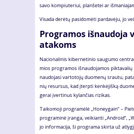
sa­vo kom­piu­te­riui, plan­še­tei ar iš­ma­nia­jam
Vi­sa­da de­rė­tų pa­si­do­mė­ti par­da­vė­ju, jo ve
Pro­gra­mos iš­nau­do­ja v
ata­koms
Na­cio­na­li­nis ki­ber­ne­ti­nio sau­gu­mo cen­tr
mios pro­gra­mos iš­nau­do­ja­mos pik­ta­va­lių 
nau­do­ja­si var­to­to­jų duo­me­nų srau­tu, pa­ta
nių re­sur­sus, kad įterp­ti ken­kė­jiš­ką duo­
ge­rai įver­ti­nus ky­lan­čias ri­zi­kas.
Tai­ko­mo­ji pro­gra­mė­lė „Ho­ne­y­gain“ – Pie­
pro­gra­mi­nė įran­ga, vei­kian­ti „An­droid“, „
jo in­for­ma­ci­ja, ši pro­gra­ma skir­ta už at­ly­g