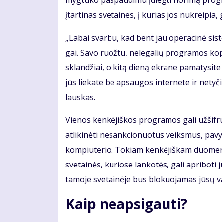
myg­tu­ko pa­spau­di­mu įdieg­ti no­ri­mą pro­gr
įtar­ti­nas sve­tai­nes, į ku­rias jos nu­krei­pia, 
„La­bai svar­bu, kad bent jau opera­­ci­nė sis­te­m
gai. Sa­vo ruož­tu, ne­le­ga­lių pro­gra­mos ko­pi
sklan­džiai, o ki­tą die­ną ek­ra­ne pa­ma­ty­si­te
jūs lie­ka­te be ap­sau­gos in­ter­ne­te ir ne­ty­či
laus­kas.
Vie­nos ken­kė­jiš­kos pro­gra­mos ga­li už­šif­ru
at­li­ki­nė­ti ne­sank­cio­nuo­tus veiks­mus, pa­vy
kom­piu­te­rio. To­kiam ken­kė­jiš­kam duo­me­nų s
sve­tai­nės, ku­rio­se lan­ko­tės, ga­li ap­ri­bo­t
ta­mo­je sve­tai­nė­je bus blo­kuo­ja­mas jū­sų va
Kaip ne­ap­si­gau­ti?