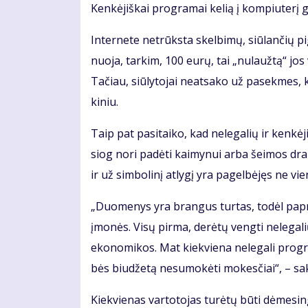
Ken­kė­jiš­kai pro­gra­mai ke­lią į kom­piu­te­rį g
In­ter­ne­te ne­trūks­ta skel­bi­mų, siū­lan­čių pi­
nuo­ja, tar­kim, 100 eu­rų, tai „nu­lauž­tą“ jos ve
Ta­čiau, siū­ly­to­jai ne­at­sa­ko už pa­sek­mes, 
ki­niu.
Taip pat pa­si­tai­ko, kad ne­le­ga­lių ir ken­kė­j
siog no­ri pa­dė­ti kai­my­nui ar­ba šei­mos dra
ir už sim­bo­li­nį at­ly­gį yra pa­gel­bė­jęs ne vi
„Duo­me­nys yra bran­gus tur­tas, to­dėl pa­pras
įmo­nės. Vi­sų pir­ma, de­rė­tų veng­ti ne­le­ga­li
eko­no­mi­kos. Mat kiek­vie­na ne­le­ga­li pro­gr
bės biu­dže­tą ne­su­mo­kė­ti mo­kes­čiai“, – sa­k
Kiek­vie­nas var­to­to­jas tu­rė­tų bū­ti dė­me­si