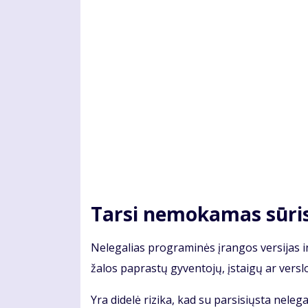
Tar­si ne­mo­ka­mas sū­ri
Ne­le­ga­lias pro­gra­mi­nės įran­gos ver­si­jas i
ža­los pa­pras­tų gy­ven­to­jų, įstai­gų ar ver­sl
Yra di­de­lė ri­zi­ka, kad su par­si­siųs­ta ne­le­g