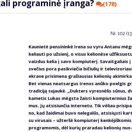
gali programinė įranga?
(178)
Nr.
102 (1
Kau­nie­tė pen­si­nin­kė Ire­na su vy­ru An­ta­nu mėg
ke­liau­ti po už­sie­nį, o vi­sus ke­lio­nė­se už­fik­suo­t
vaiz­dus ke­lia į sa­vo kom­piu­te­rį. Sa­vait­ga­liais į
sve­čius po­ra pa­si­kvie­čia bi­čiu­lių ir te­le­vi­zo­riau
ek­ra­ne pri­si­me­na gra­žiau­sias ke­lio­nių aki­mir­ka
Bet vie­nas ne­at­sar­gus Ire­nos anū­ko po­el­gis gr
tra­di­ci­ją su­jau­kė. „Duk­ters vy­res­nė­lis sū­nus, dv
ka­me­tis Lu­kas mėgs­ta žais­ti kom­piu­te­ri­nius žai
mus. Jų at­si­siun­čia in­ter­ne­tu. Tik vė­liau pri­si­pa­
no, kad žai­di­mai bu­vo ne­le­ga­lūs, at­si­siųs­ti kar­
su vi­ru­sais – už­ter­šė kom­piu­te­rį ken­kė­jiš­ko­mis
pro­gra­mo­mis, dėl ku­rių pra­ra­dau ke­lio­nių nuo