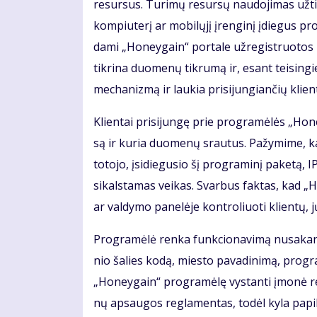
re­sur­sus. Tu­ri­mų re­sur­sų nau­do­ji­mas už­ti
kom­piu­te­rį ar mo­bi­lų­jį įren­gi­nį įdie­gus pr
da­mi „Ho­ne­y­gain“ por­ta­le už­re­gist­ruo­to
tik­ri­na duo­me­nų tik­ru­mą ir, esant tei­sin­gi
me­cha­niz­mą ir lau­kia pri­si­jun­gian­čių klien­
Klien­tai pri­si­jun­gę prie pro­gra­mė­lės „Ho­n
są ir ku­ria duo­me­nų srau­tus. Pa­žy­mi­me, ka
to­to­jo, įsi­die­gu­sio šį pro­gra­mi­nį pa­ke­tą, I
si­kals­ta­mas vei­kas. Svar­bus fak­tas, kad „Ho­
ar val­dy­mo pa­ne­lė­je kon­tro­liuo­ti klien­tų, j
Pro­gra­mė­lė ren­ka funk­cio­na­vi­mą nu­sa­kan­čią
nio ša­lies ko­dą, mies­to pa­va­di­ni­mą, pro­gra
„Ho­ne­y­gain“ pro­gra­mė­lę vys­tan­ti įmo­nė re­
nų ap­sau­gos reg­la­men­tas, to­dėl ky­la pa­p