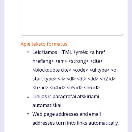
Apie teksto formatus
Leidžiamos HTML žymės: <a href
hreflang> <em> <strong> <cite>
<blockquote cite> <code> <ul type> <ol
start type> <li> <dl> <dt> <dd> <h2 id>
<h3 id> <h4 id> <h5 id> <h6 id>
Linijos ir paragrafai atskiriami
automatiškai
Web page addresses and email
addresses turn into links automatically.