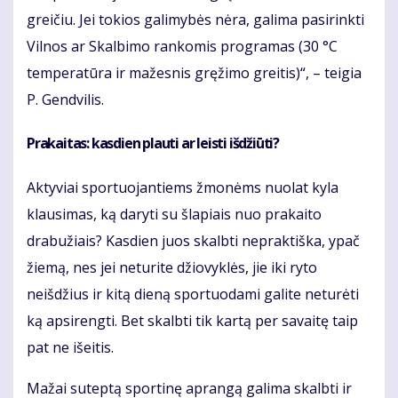
greičiu. Jei tokios galimybės nėra, galima pasirinkti
Vilnos ar Skalbimo rankomis programas (30 °C
temperatūra ir mažesnis gręžimo greitis)“, – teigia
P. Gendvilis.
Prakaitas: kasdien plauti ar leisti išdžiūti?
Aktyviai sportuojantiems žmonėms nuolat kyla
klausimas, ką daryti su šlapiais nuo prakaito
drabužiais? Kasdien juos skalbti nepraktiška, ypač
žiemą, nes jei neturite džiovyklės, jie iki ryto
neišdžius ir kitą dieną sportuodami galite neturėti
ką apsirengti. Bet skalbti tik kartą per savaitę taip
pat ne išeitis.
Mažai suteptą sportinę aprangą galima skalbti ir