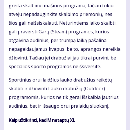
greita skalbimo mašinos programa, tačiau tokiu
atveju nepadauginkite skalbimo priemonių, nes
šios gali neišsiskalauti. Neturintiems laiko skalbti,
gali praversti Garų (Steam) programos, kurios
atgaivina audinius, per trumpą laiką pašalina
nepageidaujamus kvapus, be to, aprangos nereikia
džiovinti. Tačiau jei drabužiai jau tikrai purvini, be
specialios sporto programos neišsiversite.
Sportinius orui laidžius lauko drabužius reikėtų
skalbti ir džiovinti Lauko drabužių (Outdoor)
programomis, kurios ne tik gerai išskalbia jautrius
audinius, bet ir išsaugo orui pralaidų sluoksnį.
Kaip užtikrinti, kad M netaptų XL