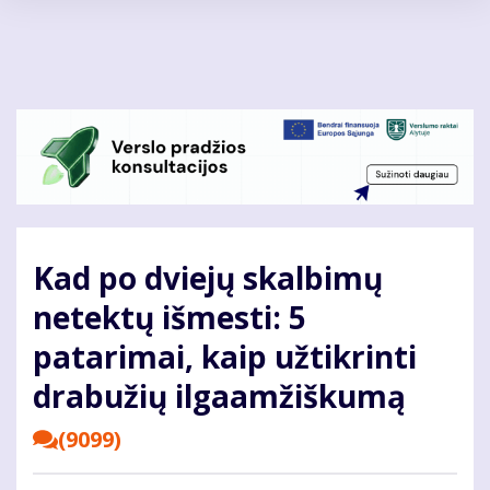
Pereiti
į
pagrindinį
turinį
Kad po dviejų skalbimų
netektų išmesti: 5
patarimai, kaip užtikrinti
drabužių ilgaamžiškumą
(9099)