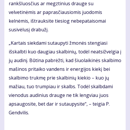
rankšluosčius ar megztinius drauge su
velvetinėmis ar paprasčiausiomis juodomis
kelnėmis, ištrauksite tiesiog nebepataisomai
susivėlusį drabužį.
„Kartais siekdami sutaupyti žmonės stengiasi
išskalbti kuo daugiau skalbinių, todėl neatsižvelgia į
jų audinį. Būtina pabrėžti, kad šiuolaikinės skalbimo
mašinos pritaiko vandens ir energijos kiekį bei
skalbimo trukmę prie skalbinių kiekio – kuo jų
mažiau, tuo trumpiau ir skalbs. Todėl skalbdami
vienodus audinius drauge ne tik lengviau juos
apsaugosite, bet dar ir sutaupysite“, – teigia P.
Gendvilis.