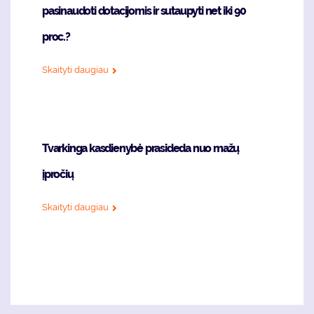
pasinaudoti dotacijomis ir sutaupyti net iki 90
proc.?
Skaityti daugiau
Tvarkinga kasdienybė prasideda nuo mažų
įpročių
Skaityti daugiau