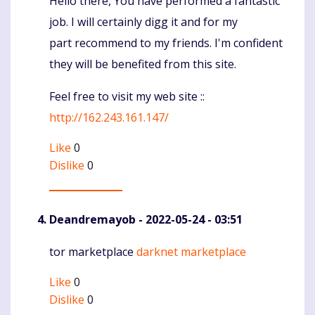
Hello there, You have performed a fantastic
job. I will certainly digg it and for my
part recommend to my friends. I'm confident
they will be benefited from this site.
Feel free to visit my web site ::
http://162.243.161.147/
Like
0
Dislike
0
Deandremayob
- 2022-05-24 - 03:51
tor marketplace
darknet marketplace
Komentaras
Like
0
Dislike
0