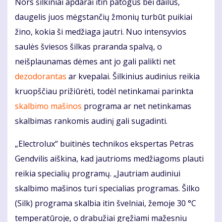
Nors šilkiniai apdarai itin patogūs bei dailūs,
daugelis juos mėgstančių žmonių turbūt puikiai
žino, kokia ši medžiaga jautri. Nuo intensyvios
saulės šviesos šilkas praranda spalvą, o
neišplaunamas dėmes ant jo gali palikti net
dezodorantas
ar kvepalai. Šilkinius audinius reikia
kruopščiau prižiūrėti, todėl netinkamai parinkta
skalbimo mašinos
programa ar net netinkamas
skalbimas rankomis audinį gali sugadinti.
„Electrolux“ buitinės technikos ekspertas Petras
Gendvilis aiškina, kad jautrioms medžiagoms plauti
reikia specialių programų. „Jautriam audiniui
skalbimo mašinos turi specialias programas. Šilko
(Silk) programa skalbia itin švelniai, žemoje 30 °C
temperatūroje, o drabužiai gręžiami mažesniu