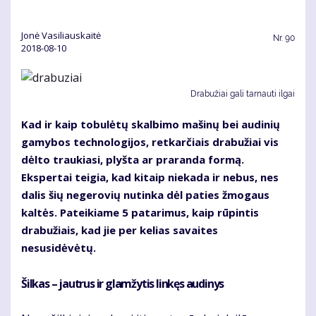
Jonė Vasiliauskaitė
Nr.
90
2018-08-10
Drabužiai gali tarnauti ilgai
Kad ir kaip tobulėtų skalbimo mašinų bei audinių
gamybos technologijos, retkarčiais drabužiai vis
dėlto traukiasi, plyšta ar praranda formą.
Ekspertai teigia, kad kitaip niekada ir nebus, nes
dalis šių negerovių nutinka dėl paties žmogaus
kaltės. Pateikiame 5 patarimus, kaip rūpintis
drabužiais, kad jie per kelias savaites
nesusidėvėtų.
Šilkas – jautrus ir glamžytis linkęs audinys