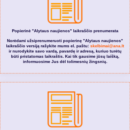
Popierinė "Alytaus naujienos" laikraščio prenumerata
Norėdami užsiprenumeruoti popierinę "Alytaus naujienos"
laikraščio versiją rašykite mums el. paštu:
skelbimai@ana.lt
ir nurodykite savo vardą, pavardę ir adresą, kuriuo turėtų
būti pristatomas laikraštis. Kai tik gausime jūsų laišką,
informuosime Jus dėl tolimesnių žingsnių.