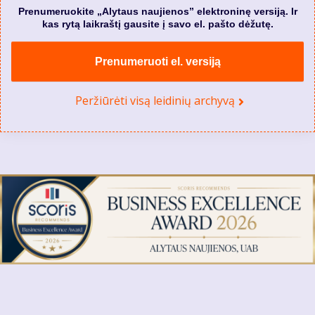
Prenumeruokite „Alytaus naujienos” elektroninę versiją. Ir
kas rytą laikraštį gausite į savo el. pašto dėžutę.
Prenumeruoti el. versiją
Peržiūrėti visą leidinių archyvą