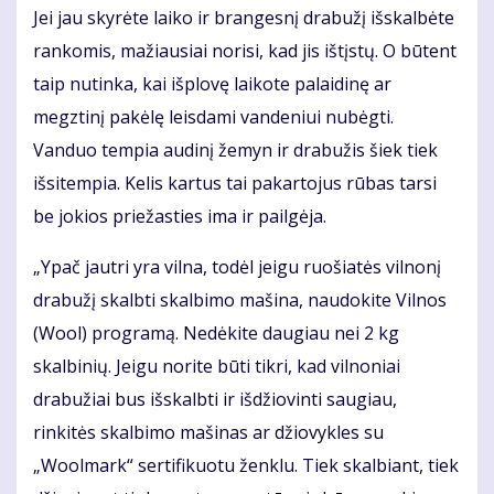
Jei jau skyrėte laiko ir brangesnį drabužį išskalbėte
rankomis, mažiausiai norisi, kad jis ištįstų. O būtent
taip nutinka, kai išplovę laikote palaidinę ar
megztinį pakėlę leisdami vandeniui nubėgti.
Vanduo tempia audinį žemyn ir drabužis šiek tiek
išsitempia. Kelis kartus tai pakartojus rūbas tarsi
be jokios priežasties ima ir pailgėja.
„Ypač jautri yra vilna, todėl jeigu ruošiatės vilnonį
drabužį skalbti skalbimo mašina, naudokite Vilnos
(Wool) programą. Nedėkite daugiau nei 2 kg
skalbinių. Jeigu norite būti tikri, kad vilnoniai
drabužiai bus išskalbti ir išdžiovinti saugiau,
rinkitės skalbimo mašinas ar džiovykles su
„Woolmark“ sertifikuotu ženklu. Tiek skalbiant, tiek