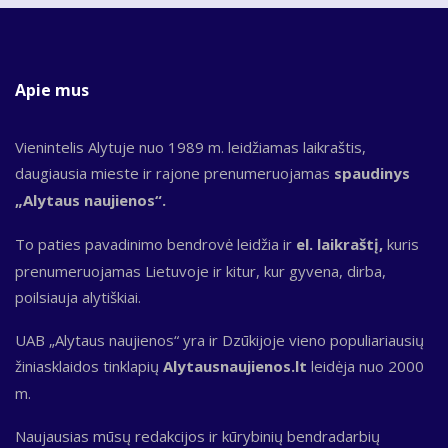
Apie mus
Vienintelis Alytuje nuo 1989 m. leidžiamas laikraštis,
daugiausia mieste ir rajone prenumeruojamas
spaudinys
„Alytaus naujienos“.
To paties pavadinimo bendrovė leidžia ir
el. laikraštį,
kuris
prenumeruojamas Lietuvoje ir kitur, kur gyvena, dirba,
poilsiauja alytiškiai.
UAB „Alytaus naujienos“ yra ir Dzūkijoje vieno populiariausių
žiniasklaidos tinklapių
Alytausnaujienos.lt
leidėja nuo 2000
m.
Naujausias mūsų redakcijos ir kūrybinių bendradarbių