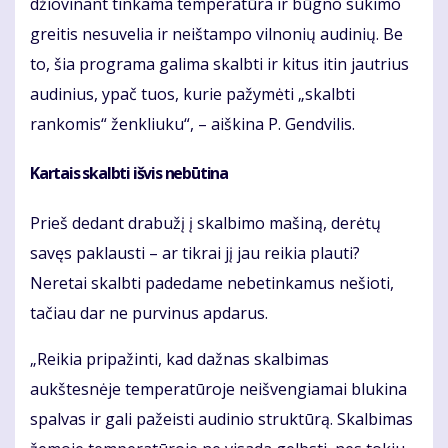
džiovinant tinkama temperatūra ir būgno sukimo
greitis nesuvelia ir neištampo vilnonių audinių. Be
to, šia programa galima skalbti ir kitus itin jautrius
audinius, ypač tuos, kurie pažymėti „skalbti
rankomis“ ženkliuku“, – aiškina P. Gendvilis.
Kartais skalbti išvis nebūtina
Prieš dedant drabužį į skalbimo mašiną, derėtų
savęs paklausti – ar tikrai jį jau reikia plauti?
Neretai skalbti padedame nebetinkamus nešioti,
tačiau dar ne purvinus apdarus.
„Reikia pripažinti, kad dažnas skalbimas
aukštesnėje temperatūroje neišvengiamai blukina
spalvas ir gali pažeisti audinio struktūrą. Skalbimas