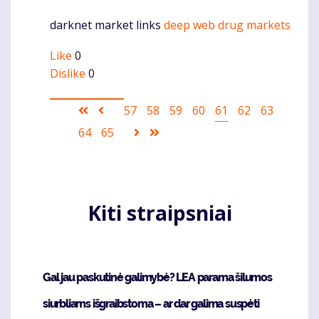
darknet market links
deep web drug markets
Komentaras
Like
0
Dislike
0
Pagination
First
Ankstesnis
Puslapis
57
Puslapis
58
Puslapis
59
Puslapis
60
Current
61
Puslapis
62
Puslapis
63
page
puslapis
page
Puslapis
64
Puslapis
65
Sekantis
Last
puslapis
page
Kiti straipsniai
Gal jau paskutinė galimybė? LEA parama šilumos
siurbliams išgraibstoma – ar dar galima suspėti