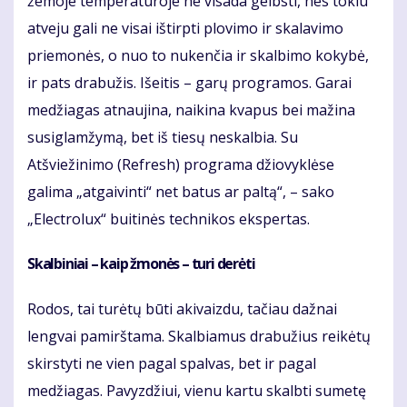
žemoje temperatūroje ne visada gelbsti, nes tokiu
atveju gali ne visai ištirpti plovimo ir skalavimo
priemonės, o nuo to nukenčia ir skalbimo kokybė,
ir pats drabužis. Išeitis – garų programos. Garai
medžiagas atnaujina, naikina kvapus bei mažina
susiglamžymą, bet iš tiesų neskalbia. Su
Atšviežinimo (Refresh) programa džiovyklėse
galima „atgaivinti“ net batus ar paltą“, – sako
„Electrolux“ buitinės technikos ekspertas.
Skalbiniai – kaip žmonės – turi derėti
Rodos, tai turėtų būti akivaizdu, tačiau dažnai
lengvai pamirštama. Skalbiamus drabužius reikėtų
skirstyti ne vien pagal spalvas, bet ir pagal
medžiagas. Pavyzdžiui, vienu kartu skalbti sumetę