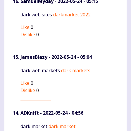
SamuelMyday
- 2022-05-24 - 05:15
dark web sites
darkmarket 2022
Komentaras
Like
0
Dislike
0
JamesBiazy
- 2022-05-24 - 05:04
dark web markets
dark markets
Komentaras
Like
0
Dislike
0
ADKnift
- 2022-05-24 - 04:56
dark market
dark market
Komentaras