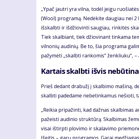
„Ypač jautri yra vilna, todėl jeigu ruošiat
(Wool) programą. Nedėkite daugiau nei 2 kg 
išskalbti ir išdžiovinti saugiau, rinkitės 
Tiek skalbiant, tiek džiovinant tinkama t
vilnonių audinių. Be to, šia programa galima
pažymėti „skalbti rankomis“ ženkliuku“, – a
Kartais skalbti išvis nebūtina
Prieš dedant drabužį į skalbimo mašiną, derė
skalbti padedame nebetinkamus nešioti, t
„Reikia pripažinti, kad dažnas skalbimas 
pažeisti audinio struktūrą. Skalbimas žemo
visai ištirpti plovimo ir skalavimo priemon
Išeitis – garų programos. Garai medžiagas