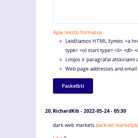
Apie teksto formatus
Leidžiamos HTML žymės: <a hre
type> <ol start type> <li> <dl> 
Linijos ir paragrafai atskiriami
Web page addresses and email a
RichardKib
- 2022-05-24 - 05:30
Komentaras
dark web markets
darknet marketpl