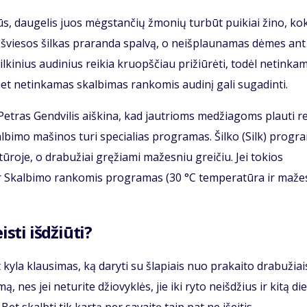
ilūs, daugelis juos mėgstančių žmonių turbūt puikiai žino, ko
s šviesos šilkas praranda spalvą, o neišplaunamas dėmes ant
ilkinius audinius reikia kruopščiau prižiūrėti, todėl netinka
t netinkamas skalbimas rankomis audinį gali sugadinti.
Petras Gendvilis aiškina, kad jautrioms medžiagoms plauti re
albimo mašinos turi specialias programas. Šilko (Silk) progr
tūroje, o drabužiai gręžiami mažesniu greičiu. Jei tokios
 ar Skalbimo rankomis programas (30 °C temperatūra ir maže
isti išdžiūti?
yla klausimas, ką daryti su šlapiais nuo prakaito drabužiai
, nes jei neturite džiovyklės, jie iki ryto neišdžius ir kitą di