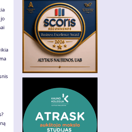
kia
 jo
mai
ikia
ama
snis
s?
eną