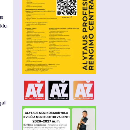
us
klu.
ali