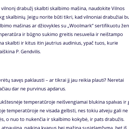
ės vilnonį drabužį skalbti skalbimo mašina, naudokite Vilnos
skalbinių. Jeigu norite būti tikri, kad vilnoniai drabužiai b
skalbimo mašinas ar džiovykles su „Woolmark“ sertifikuotu žen
emperatūra ir būgno sukimo greitis nesuvelia ir neištampo
 skalbti ir kitus itin jautrius audinius, ypač tuos, kurie
iškina P. Gendvilis.
tų savęs paklausti – ar tikrai jį jau reikia plauti? Neretai
ačiau dar ne purvinus apdarus.
aukštesnėje temperatūroje neišvengiamai blukina spalvas ir g
je temperatūroje ne visada gelbsti, nes tokiu atveju gali ne
ės, o nuo to nukenčia ir skalbimo kokybė, ir pats drabužis.
 atnaujina, naikina kvapus bei mažina susiglamžymą, bet iš