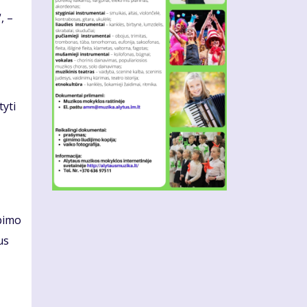
, –
tyti
lbimo
us