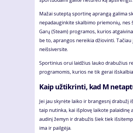
sportuodami galite neturėti ką apsirengti. B
Mažai suteptą sportinę aprangą galima ska
nepadauginkite skalbimo priemonių, nes šios
Garų (Steam) programos, kurios atgaivina
be to, aprangos nereikia džiovinti. Tačiau 
neišsiversite.
Sportinius orui laidžius lauko drabužius r
programomis, kurios ne tik gerai išskalbia 
Kaip užtikrinti, kad M netapt
Jei jau skyrėte laiko ir brangesnį drabužį i
taip nutinka, kai išplovę laikote palaidin
audinį žemyn ir drabužis šiek tiek išsitemp
ima ir pailgėja.