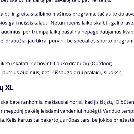
et skalbti tik kartą per savaitę taip pat ne išeitis.
lbti ir greita skalbimo mašinos programa, tačiau tokiu atv
 gali neišsiskalauti. Neturintiems laiko skalbti, gali praver
 audinius, per trumpą laiką pašalina nepageidaujamus kvap
jei drabužiai jau tikrai purvini, be specialios sporto progra
eikėtų skalbti ir džiovinti Lauko drabužių (Outdoor)
jautrius audinius, bet ir išsaugo orui pralaidų sluoksnį.
ų XL
šskalbėte rankomis, mažiausiai norisi, kad jis ištįstų. O būten
ę ar megztinį pakėlę leisdami vandeniui nubėgti. Vanduo temp
ia. Kelis kartus tai pakartojus rūbas tarsi be jokios priežasti