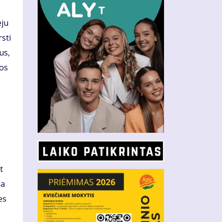
eju
sti
us,
mos
t
ia
es