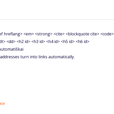
f hreflang> <em> <strong> <cite> <blockquote cite> <code>
<dt> <dd> <h2 id> <h3 id> <h4 id> <h5 id> <h6 id>
 automatiškai
ddresses turn into links automatically.
ace