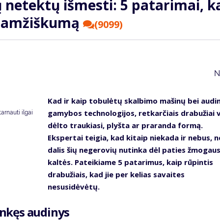
 netektų išmesti: 5 patarimai, k
lgaamžiškumą
(9099)
N
Kad ir kaip tobulėtų skalbimo mašinų bei audi
gamybos technologijos, retkarčiais drabužiai v
tarnauti ilgai
dėlto traukiasi, plyšta ar praranda formą.
Ekspertai teigia, kad kitaip niekada ir nebus, n
dalis šių negerovių nutinka dėl paties žmogau
kaltės. Pateikiame 5 patarimus, kaip rūpintis
drabužiais, kad jie per kelias savaites
nesusidėvėtų.
linkęs audinys