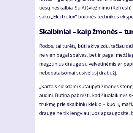
tiesų neskalbia. Su Atšviežinimo (Refresh)
sako „Electrolux“ buitinės technikos ekspe
Skalbiniai – kaip žmonės – tur
Rodos, tai turėtų būti akivaizdu, tačiau d
ne vien pagal spalvas, bet ir pagal medžia
megztinius drauge su velvetinėmis ar papr
nebepataisomai susivėlusį drabužį.
„Kartais siekdami sutaupyti žmonės stengia
audinį. Būtina pabrėžti, kad šiuolaikinės 
trukmę prie skalbinių kiekio – kuo jų maž
drauge ne tik lengviau juos apsaugosite, bet