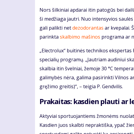
Nors šilkiniai apdarai itin patogūs bei da
ši medžiaga jautri. Nuo intensyvios saulė
gali palikti net
dezodorantas
ar kvepalai. Š
parinkta
skalbimo mašinos
programa ar ne
„Electrolux“ buitinės technikos ekspertas 
specialių programų. „Jautriam audiniui sk
skalbia itin švelniai, žemoje 30 °C tempera
galimybės nėra, galima pasirinkti Vilnos
gręžimo greitis)“, – teigia P. Gendvilis.
Prakaitas: kasdien plauti ar le
Aktyviai sportuojantiems žmonėms nuolat k
Kasdien juos skalbti nepraktiška, ypač žiemą