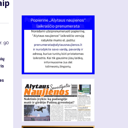
aip
r.
90
nių
is
es
s