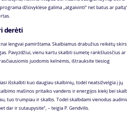
 programa džiovyklėse galima „atgaivinti“ net batus ar paltą“
rtas.
i derėti
ažnai lengvai pamirštama. Skalbiamus drabužius reikėtų skirs
gas. Pavyzdžiui, vienu kartu skalbti sumetę rankšluosčius ar
asčiausiomis juodomis kelnėmis, ištrauksite tiesiog
si išskalbti kuo daugiau skalbinių, todėl neatsižvelgia į jų
skalbimo mašinos pritaiko vandens ir energijos kiekį bei ska
iau, tuo trumpiau ir skalbs. Todėl skalbdami vienodus audini
 dar ir sutaupysite“, – teigia P. Gendvilis.