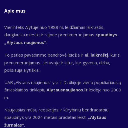
Apie mus
Vienintelis Alytuje nuo 1989 m. leidžiamas laikraštis,
daugiausia mieste ir rajone prenumeruojamas
spaudinys
„Alytaus naujienos“.
To paties pavadinimo bendrovė leidžia ir
el. laikraštį,
kuris
prenumeruojamas Lietuvoje ir kitur, kur gyvena, dirba,
poilsiauja alytiškiai.
UAB „Alytaus naujienos“ yra ir Dzūkijoje vieno populiariausių
žiniasklaidos tinklapių
Alytausnaujienos.lt
leidėja nuo 2000
m.
Naujausias mūsų redakcijos ir kūrybinių bendradarbių
spaudinys yra 2024 metais pradėtas leisti
„Alytaus
žurnalas“.