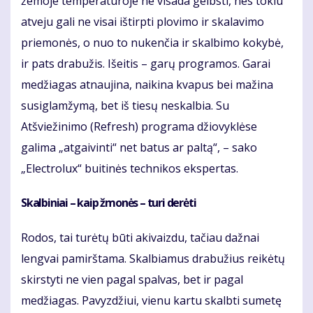
žemoje temperatūroje ne visada gelbsti, nes tokiu
atveju gali ne visai ištirpti plovimo ir skalavimo
priemonės, o nuo to nukenčia ir skalbimo kokybė,
ir pats drabužis. Išeitis – garų programos. Garai
medžiagas atnaujina, naikina kvapus bei mažina
susiglamžymą, bet iš tiesų neskalbia. Su
Atšviežinimo (Refresh) programa džiovyklėse
galima „atgaivinti“ net batus ar paltą“, – sako
„Electrolux“ buitinės technikos ekspertas.
Skalbiniai – kaip žmonės – turi derėti
Rodos, tai turėtų būti akivaizdu, tačiau dažnai
lengvai pamirštama. Skalbiamus drabužius reikėtų
skirstyti ne vien pagal spalvas, bet ir pagal
medžiagas. Pavyzdžiui, vienu kartu skalbti sumetę