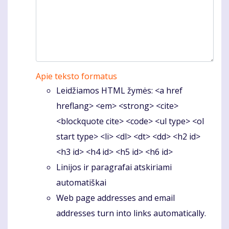
Apie teksto formatus
Leidžiamos HTML žymės: <a href
hreflang> <em> <strong> <cite>
<blockquote cite> <code> <ul type> <ol
start type> <li> <dl> <dt> <dd> <h2 id>
<h3 id> <h4 id> <h5 id> <h6 id>
Linijos ir paragrafai atskiriami
automatiškai
Web page addresses and email
addresses turn into links automatically.