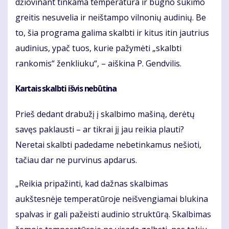
džiovinant tinkama temperatūra ir būgno sukimo
greitis nesuvelia ir neištampo vilnonių audinių. Be
to, šia programa galima skalbti ir kitus itin jautrius
audinius, ypač tuos, kurie pažymėti „skalbti
rankomis“ ženkliuku“, – aiškina P. Gendvilis.
Kartais skalbti išvis nebūtina
Prieš dedant drabužį į skalbimo mašiną, derėtų
savęs paklausti – ar tikrai jį jau reikia plauti?
Neretai skalbti padedame nebetinkamus nešioti,
tačiau dar ne purvinus apdarus.
„Reikia pripažinti, kad dažnas skalbimas
aukštesnėje temperatūroje neišvengiamai blukina
spalvas ir gali pažeisti audinio struktūrą. Skalbimas