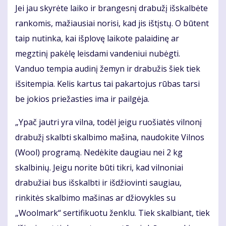
Jei jau skyrėte laiko ir brangesnį drabužį išskalbėte
rankomis, mažiausiai norisi, kad jis ištįstų. O būtent
taip nutinka, kai išplovę laikote palaidinę ar
megztinį pakėlę leisdami vandeniui nubėgti.
Vanduo tempia audinį žemyn ir drabužis šiek tiek
išsitempia. Kelis kartus tai pakartojus rūbas tarsi
be jokios priežasties ima ir pailgėja.
„Ypač jautri yra vilna, todėl jeigu ruošiatės vilnonį
drabužį skalbti skalbimo mašina, naudokite Vilnos
(Wool) programą. Nedėkite daugiau nei 2 kg
skalbinių. Jeigu norite būti tikri, kad vilnoniai
drabužiai bus išskalbti ir išdžiovinti saugiau,
rinkitės skalbimo mašinas ar džiovykles su
„Woolmark“ sertifikuotu ženklu. Tiek skalbiant, tiek