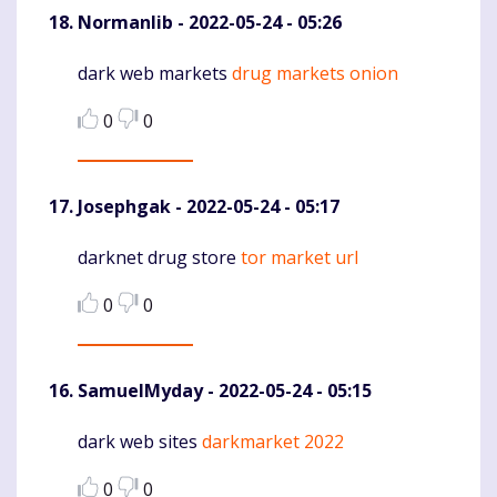
Normanlib
- 2022-05-24 - 05:26
dark web markets
drug markets onion
Komentaras
0
0
Josephgak
- 2022-05-24 - 05:17
darknet drug store
tor market url
Komentaras
0
0
SamuelMyday
- 2022-05-24 - 05:15
dark web sites
darkmarket 2022
Komentaras
0
0