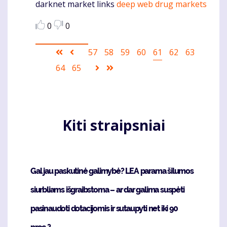
darknet market links
deep web drug markets
Komentaras
0
0
Pagination
First
Ankstesnis
Puslapis
57
Puslapis
58
Puslapis
59
Puslapis
60
Current
61
Puslapis
62
Puslapis
63
page
puslapis
page
Puslapis
64
Puslapis
65
Sekantis
Last
puslapis
page
Kiti straipsniai
Gal jau paskutinė galimybė? LEA parama šilumos
siurbliams išgraibstoma – ar dar galima suspėti
pasinaudoti dotacijomis ir sutaupyti net iki 90