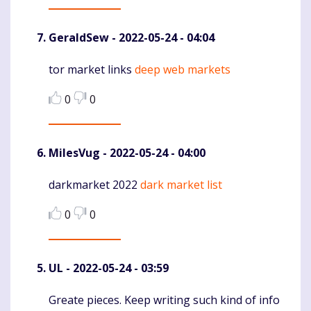
GeraldSew
- 2022-05-24 - 04:04
tor market links
deep web markets
Komentaras
0
0
MilesVug
- 2022-05-24 - 04:00
darkmarket 2022
dark market list
Komentaras
0
0
UL
- 2022-05-24 - 03:59
Greate pieces. Keep writing such kind of info
Komentaras