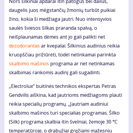
Nors šilkiniai apdarai itin patogūs bei dailūs,
daugelis juos mėgstančių žmonių turbūt puikiai
žino, kokia ši medžiaga jautri. Nuo intensyvios
saulės šviesos šilkas praranda spalvą, o
neišplaunamas dėmes ant jo gali palikti net
dezodorantas
ar kvepalai. Šilkinius audinius reikia
kruopščiau prižiūrėti, todėl netinkamai parinkta
skalbimo mašinos
programa ar net netinkamas
skalbimas rankomis audinį gali sugadinti.
„Electrolux“ buitinės technikos ekspertas Petras
Gendvilis aiškina, kad jautrioms medžiagoms plauti
reikia specialių programų. „Jautriam audiniui
skalbimo mašinos turi specialias programas. Šilko
(Silk) programa skalbia itin švelniai, žemoje 30 °C
temperatūroje, o drabužiai gręžiami mažesniu