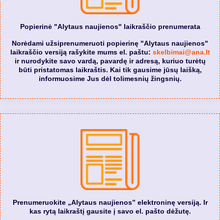
Popierinė "Alytaus naujienos" laikraščio prenumerata
Norėdami užsiprenumeruoti popierinę "Alytaus naujienos"
laikraščio versiją rašykite mums el. paštu:
skelbimai@ana.lt
ir nurodykite savo vardą, pavardę ir adresą, kuriuo turėtų
būti pristatomas laikraštis. Kai tik gausime jūsų laišką,
informuosime Jus dėl tolimesnių žingsnių.
Prenumeruokite „Alytaus naujienos” elektroninę versiją. Ir
kas rytą laikraštį gausite į savo el. pašto dėžutę.