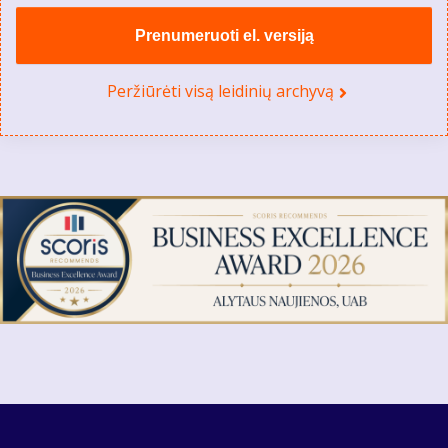
Prenumeruoti el. versiją
Peržiūrėti visą leidinių archyvą