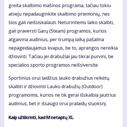
greita skalbimo mašinos programa, tačiau tokiu
atveju nepadauginkite skalbimo priemonių, nes
šios gali neišsiskalauti. Neturintiems laiko skalbti,
gali praversti Garų (Steam) programos, kurios
atgaivina audinius, per trumpą laiką pašalina
nepageidaujamus kvapus, be to, aprangos nereikia
džiovinti. Tačiau jei drabužiai jau tikrai purvini, be
specialios sporto programos neišsiversite.
Sportinius orui laidžius lauko drabužius reikėtų
skalbti ir džiovinti Lauko drabužių (Outdoor)
programomis, kurios ne tik gerai išskalbia jautrius
audinius, bet ir išsaugo orui pralaidų sluoksnį.
Kaip užtikrinti, kad M netaptų XL