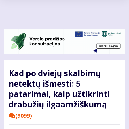
Pereiti
į
pagrindinį
turinį
Kad po dviejų skalbimų
netektų išmesti: 5
patarimai, kaip užtikrinti
drabužių ilgaamžiškumą
(9099)