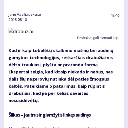
Jonė Vasiliauskaitė
Nr.
90
2018-08-10
Drabužiai gali tarnauti ilgai
Kad ir kaip tobulėtų skalbimo mašinų bei audinių
gamybos technologijos, retkarčiais drabužiai vis
dėlto traukiasi, plyšta ar praranda formą.
Ekspertai teigia, kad kitaip niekada ir nebus, nes
dalis šių negerovių nutinka dėl paties žmogaus
kaltės. Pateikiame 5 patarimus, kaip rūpintis
drabužiais, kad jie per kelias savaites
nesusidėvėtų.
Šilkas – jautrus ir glamžytis linkęs audinys