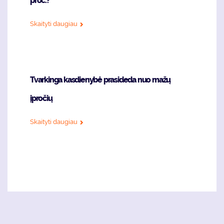
proc.?
Skaityti daugiau
Tvarkinga kasdienybė prasideda nuo mažų
įpročių
Skaityti daugiau