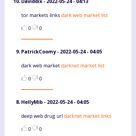
Daviddix
- 2022-05-24 - 04:13
tor markets links
dark web market list
Komentaras
0
0
PatrickCoomy
- 2022-05-24 - 04:05
dark web market
darknet market list
Komentaras
0
0
HellyMib
- 2022-05-24 - 04:05
deep web drug url
darknet market links
Komentaras
0
0