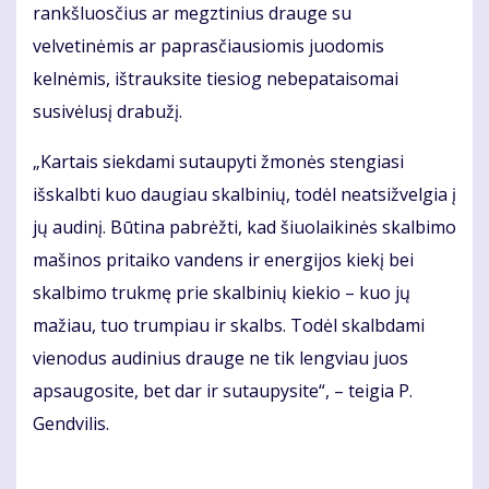
rankšluosčius ar megztinius drauge su
velvetinėmis ar paprasčiausiomis juodomis
kelnėmis, ištrauksite tiesiog nebepataisomai
susivėlusį drabužį.
„Kartais siekdami sutaupyti žmonės stengiasi
išskalbti kuo daugiau skalbinių, todėl neatsižvelgia į
jų audinį. Būtina pabrėžti, kad šiuolaikinės skalbimo
mašinos pritaiko vandens ir energijos kiekį bei
skalbimo trukmę prie skalbinių kiekio – kuo jų
mažiau, tuo trumpiau ir skalbs. Todėl skalbdami
vienodus audinius drauge ne tik lengviau juos
apsaugosite, bet dar ir sutaupysite“, – teigia P.
Gendvilis.