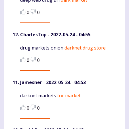
deep web drug url
dark market
Komentaras
0
0
CharlesTop
- 2022-05-24 - 04:55
drug markets onion
darknet drug store
Komentaras
0
0
Jamesner
- 2022-05-24 - 04:53
darknet markets
tor market
Komentaras
0
0