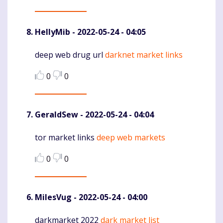
HellyMib
- 2022-05-24 - 04:05
deep web drug url
darknet market links
Komentaras
0
0
GeraldSew
- 2022-05-24 - 04:04
tor market links
deep web markets
Komentaras
0
0
MilesVug
- 2022-05-24 - 04:00
darkmarket 2022
dark market list
Komentaras