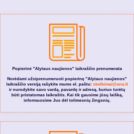
Popierinė "Alytaus naujienos" laikraščio prenumerata
Norėdami užsiprenumeruoti popierinę "Alytaus naujienos"
laikraščio versiją rašykite mums el. paštu:
skelbimai@ana.lt
ir nurodykite savo vardą, pavardę ir adresą, kuriuo turėtų
būti pristatomas laikraštis. Kai tik gausime jūsų laišką,
informuosime Jus dėl tolimesnių žingsnių.