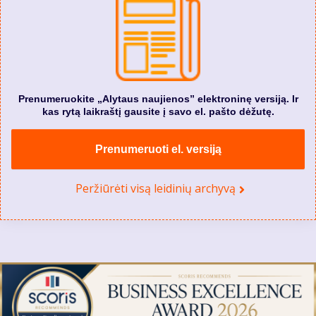
Prenumeruokite „Alytaus naujienos” elektroninę versiją. Ir
kas rytą laikraštį gausite į savo el. pašto dėžutę.
Prenumeruoti el. versiją
Peržiūrėti visą leidinių archyvą