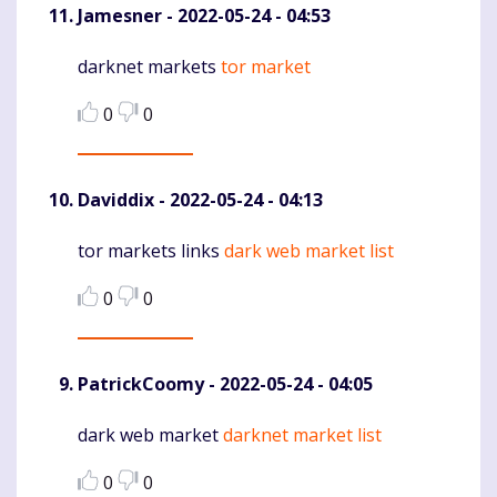
Jamesner
- 2022-05-24 - 04:53
darknet markets
tor market
Komentaras
0
0
Daviddix
- 2022-05-24 - 04:13
tor markets links
dark web market list
Komentaras
0
0
PatrickCoomy
- 2022-05-24 - 04:05
dark web market
darknet market list
Komentaras
0
0