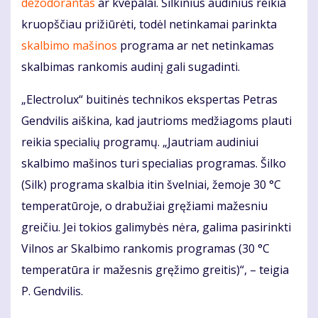
dezodorantas
ar kvepalai. Šilkinius audinius reikia
kruopščiau prižiūrėti, todėl netinkamai parinkta
skalbimo mašinos
programa ar net netinkamas
skalbimas rankomis audinį gali sugadinti.
„Electrolux“ buitinės technikos ekspertas Petras
Gendvilis aiškina, kad jautrioms medžiagoms plauti
reikia specialių programų. „Jautriam audiniui
skalbimo mašinos turi specialias programas. Šilko
(Silk) programa skalbia itin švelniai, žemoje 30 °C
temperatūroje, o drabužiai gręžiami mažesniu
greičiu. Jei tokios galimybės nėra, galima pasirinkti
Vilnos ar Skalbimo rankomis programas (30 °C
temperatūra ir mažesnis gręžimo greitis)“, – teigia
P. Gendvilis.