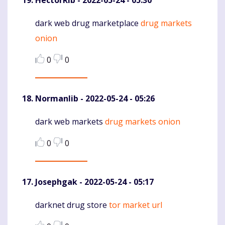
dark web drug marketplace
drug markets
Komentaras
onion
0
0
Normanlib
- 2022-05-24 - 05:26
dark web markets
drug markets onion
Komentaras
0
0
Josephgak
- 2022-05-24 - 05:17
darknet drug store
tor market url
Komentaras