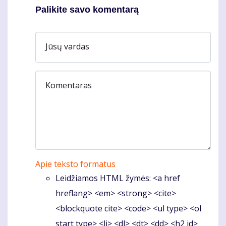
Palikite savo komentarą
Jūsų vardas
Komentaras
Apie teksto formatus
Leidžiamos HTML žymės: <a href
hreflang> <em> <strong> <cite>
<blockquote cite> <code> <ul type> <ol
start type> <li> <dl> <dt> <dd> <h2 id>