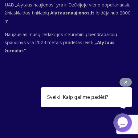
UAB „Alytaus naujienos“ yra ir Dzūkijoje vieno populiariausių
žiniasklaidos tinklapių
Alytausnaujienos.lt
leidėja nuo 2000
m.
Naujausias mūsų redakcijos ir kūrybinių bendradarbių
spaudinys yra 2024 metais pradėtas leisti
„Alytaus
žurnalas“.
Sveiki. Kaip galime padėti?