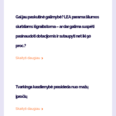
Gal jau paskutinė galimybė? LEA parama šilumos
siurbliams išgraibstoma – ar dar galima suspėti
pasinaudoti dotacijomis ir sutaupyti net iki 90
proc.?
Skaityti daugiau
Tvarkinga kasdienybė prasideda nuo mažų
įpročių
Skaityti daugiau