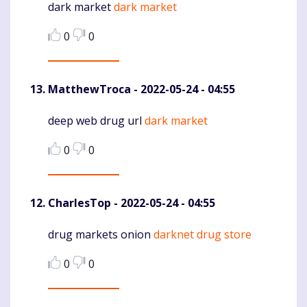
dark market
dark market
Komentaras
0
0
MatthewTroca
- 2022-05-24 - 04:55
deep web drug url
dark market
Komentaras
0
0
CharlesTop
- 2022-05-24 - 04:55
drug markets onion
darknet drug store
Komentaras
0
0