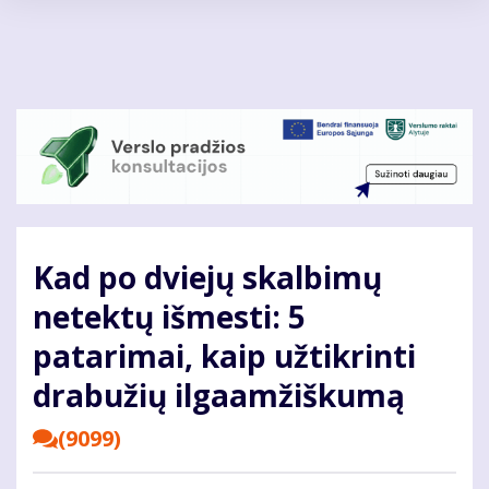
Pereiti
į
pagrindinį
turinį
Kad po dviejų skalbimų
netektų išmesti: 5
patarimai, kaip užtikrinti
drabužių ilgaamžiškumą
(9099)