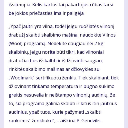
išsitempia. Kelis kartus tai pakartojus rūbas tarsi
be jokios priežasties ima ir pailgėja.
„Ypač jautri yra vilna, todėl jeigu ruošiatės vilnonį
drabužį skalbti skalbimo mašina, naudokite Vilnos
(Wool) programą. Nedėkite daugiau nei 2 kg
skalbinių. Jeigu norite būti tikri, kad vilnoniai
drabužiai bus išskalbti ir išdžiovinti saugiau,
rinkitės skalbimo mašinas ar džiovykles su
„Woolmark“ sertifikuotu ženklu. Tiek skalbiant, tiek
džiovinant tinkama temperatūra ir būgno sukimo
greitis nesuvelia ir neištampo vilnonių audinių. Be
to, šia programa galima skalbti ir kitus itin jautrius
audinius, ypač tuos, kurie pažymėti „skalbti
rankomis“ ženkliuku“, – aiškina P. Gendvilis.