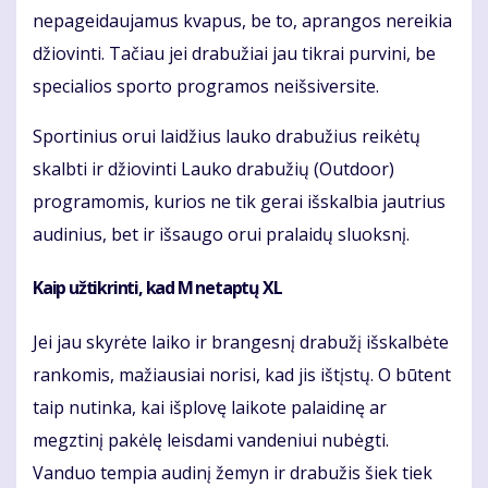
nepageidaujamus kvapus, be to, aprangos nereikia
džiovinti. Tačiau jei drabužiai jau tikrai purvini, be
specialios sporto programos neišsiversite.
Sportinius orui laidžius lauko drabužius reikėtų
skalbti ir džiovinti Lauko drabužių (Outdoor)
programomis, kurios ne tik gerai išskalbia jautrius
audinius, bet ir išsaugo orui pralaidų sluoksnį.
Kaip užtikrinti, kad M netaptų XL
Jei jau skyrėte laiko ir brangesnį drabužį išskalbėte
rankomis, mažiausiai norisi, kad jis ištįstų. O būtent
taip nutinka, kai išplovę laikote palaidinę ar
megztinį pakėlę leisdami vandeniui nubėgti.
Vanduo tempia audinį žemyn ir drabužis šiek tiek