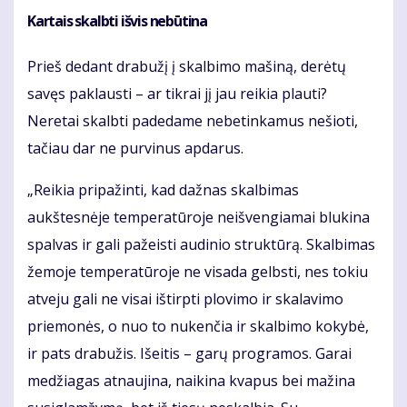
Kartais skalbti išvis nebūtina
Prieš dedant drabužį į skalbimo mašiną, derėtų
savęs paklausti – ar tikrai jį jau reikia plauti?
Neretai skalbti padedame nebetinkamus nešioti,
tačiau dar ne purvinus apdarus.
„Reikia pripažinti, kad dažnas skalbimas
aukštesnėje temperatūroje neišvengiamai blukina
spalvas ir gali pažeisti audinio struktūrą. Skalbimas
žemoje temperatūroje ne visada gelbsti, nes tokiu
atveju gali ne visai ištirpti plovimo ir skalavimo
priemonės, o nuo to nukenčia ir skalbimo kokybė,
ir pats drabužis. Išeitis – garų programos. Garai
medžiagas atnaujina, naikina kvapus bei mažina