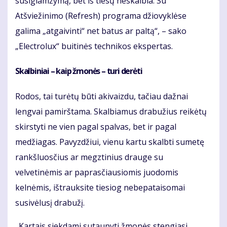
susiglamžymą, bet iš tiesų neskalbia. Su
Atšviežinimo (Refresh) programa džiovyklėse
galima „atgaivinti“ net batus ar paltą“, – sako
„Electrolux“ buitinės technikos ekspertas.
Skalbiniai – kaip žmonės – turi derėti
Rodos, tai turėtų būti akivaizdu, tačiau dažnai
lengvai pamirštama. Skalbiamus drabužius reikėtų
skirstyti ne vien pagal spalvas, bet ir pagal
medžiagas. Pavyzdžiui, vienu kartu skalbti sumetę
rankšluosčius ar megztinius drauge su
velvetinėmis ar paprasčiausiomis juodomis
kelnėmis, ištrauksite tiesiog nebepataisomai
susivėlusį drabužį.
„Kartais siekdami sutaupyti žmonės stengiasi