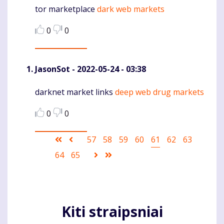
tor marketplace
dark web markets
Komentaras
0
0
JasonSot
- 2022-05-24 - 03:38
darknet market links
deep web drug markets
Komentaras
0
0
Pagination
First
Ankstesnis
Puslapis
57
Puslapis
58
Puslapis
59
Puslapis
60
Current
61
Puslapis
62
Puslapis
63
page
puslapis
page
Puslapis
64
Puslapis
65
Sekantis
Last
puslapis
page
Kiti straipsniai