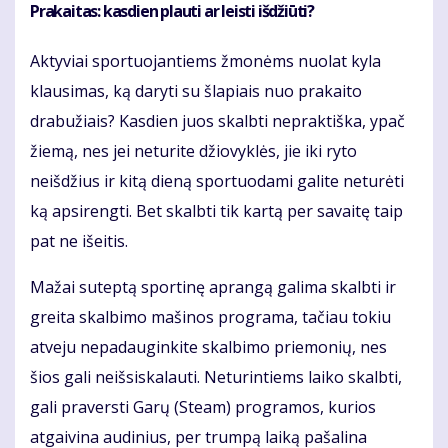
Prakaitas: kasdien plauti ar leisti išdžiūti?
Aktyviai sportuojantiems žmonėms nuolat kyla
klausimas, ką daryti su šlapiais nuo prakaito
drabužiais? Kasdien juos skalbti nepraktiška, ypač
žiemą, nes jei neturite džiovyklės, jie iki ryto
neišdžius ir kitą dieną sportuodami galite neturėti
ką apsirengti. Bet skalbti tik kartą per savaitę taip
pat ne išeitis.
Mažai suteptą sportinę aprangą galima skalbti ir
greita skalbimo mašinos programa, tačiau tokiu
atveju nepadauginkite skalbimo priemonių, nes
šios gali neišsiskalauti. Neturintiems laiko skalbti,
gali praversti Garų (Steam) programos, kurios
atgaivina audinius, per trumpą laiką pašalina