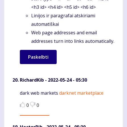
<h3 id> <h4 id> <h5 id> <h6 id>
Linijos ir paragrafai atskiriami
automatiškai
Web page addresses and email
addresses turn into links automatically.
RichardKib
- 2022-05-24 - 05:30
dark web markets
darknet marketplace
Komentaras
0
0
HectorRib
- 2022-05-24 - 05:30