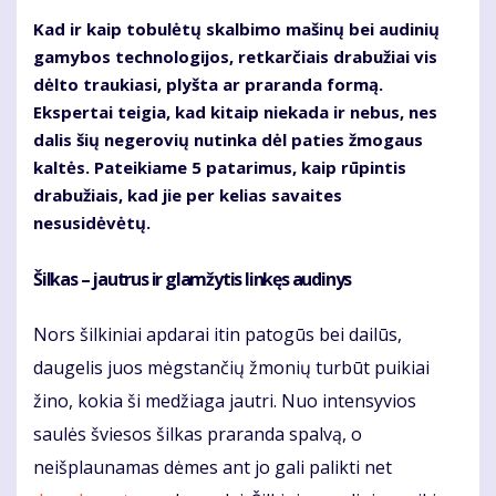
Kad ir kaip tobulėtų skalbimo mašinų bei audinių
gamybos technologijos, retkarčiais drabužiai vis
dėlto traukiasi, plyšta ar praranda formą.
Ekspertai teigia, kad kitaip niekada ir nebus, nes
dalis šių negerovių nutinka dėl paties žmogaus
kaltės. Pateikiame 5 patarimus, kaip rūpintis
drabužiais, kad jie per kelias savaites
nesusidėvėtų.
Šilkas – jautrus ir glamžytis linkęs audinys
Nors šilkiniai apdarai itin patogūs bei dailūs,
daugelis juos mėgstančių žmonių turbūt puikiai
žino, kokia ši medžiaga jautri. Nuo intensyvios
saulės šviesos šilkas praranda spalvą, o
neišplaunamas dėmes ant jo gali palikti net